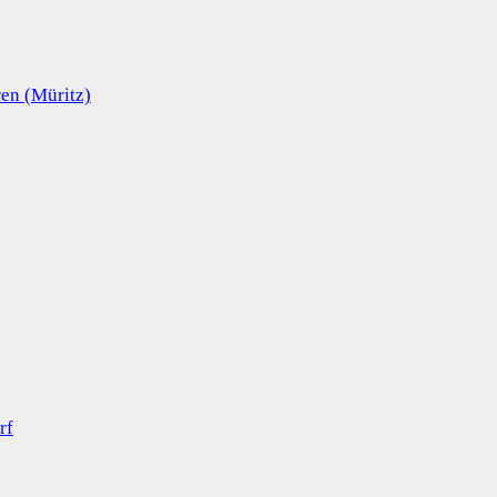
en (Müritz)
rf