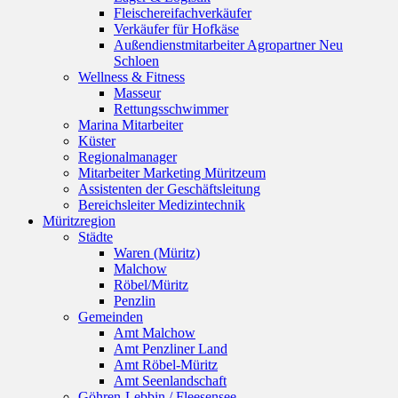
Fleischereifachverkäufer
Verkäufer für Hofkäse
Außendienstmitarbeiter Agropartner Neu
Schloen
Wellness & Fitness
Masseur
Rettungsschwimmer
Marina Mitarbeiter
Küster
Regionalmanager
Mitarbeiter Marketing Müritzeum
Assistenten der Geschäftsleitung
Bereichsleiter Medizintechnik
Müritzregion
Städte
Waren (Müritz)
Malchow
Röbel/Müritz
Penzlin
Gemeinden
Amt Malchow
Amt Penzliner Land
Amt Röbel-Müritz
Amt Seenlandschaft
Göhren-Lebbin / Fleesensee