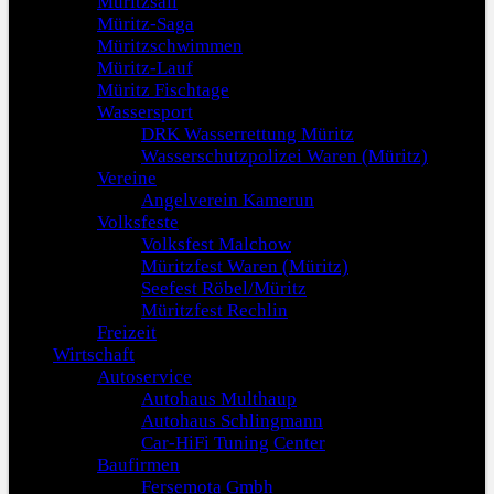
Müritzsail
Müritz-Saga
Müritzschwimmen
Müritz-Lauf
Müritz Fischtage
Wassersport
DRK Wasserrettung Müritz
Wasserschutzpolizei Waren (Müritz)
Vereine
Angelverein Kamerun
Volksfeste
Volksfest Malchow
Müritzfest Waren (Müritz)
Seefest Röbel/Müritz
Müritzfest Rechlin
Freizeit
Wirtschaft
Autoservice
Autohaus Multhaup
Autohaus Schlingmann
Car-HiFi Tuning Center
Baufirmen
Fersemota Gmbh