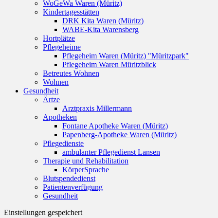
WoGeWa Waren (Müritz)
Kindertagesstätten
DRK Kita Waren (Müritz)
WABE-Kita Warensberg
Hortplätze
Pflegeheime
Pflegeheim Waren (Müritz) "Müritzpark"
Pflegeheim Waren Müritzblick
Betreutes Wohnen
Wohnen
Gesundheit
Ärtze
Arztpraxis Millermann
Apotheken
Fontane Apotheke Waren (Müritz)
Papenberg-Apotheke Waren (Müritz)
Pflegedienste
ambulanter Pflegedienst Lansen
Therapie und Rehabilitation
KörperSprache
Blutspendedienst
Patientenverfügung
Gesundheit
Einstellungen gespeichert