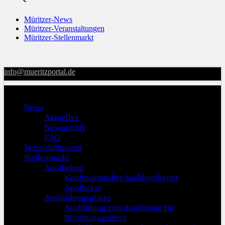
Müritzer-News
Müritzer-Veranstaltungen
Müritzer-Stellenmarkt
info@mueritzportal.de
Menu
News
Aktuelles
Newsarchiv
FAQ
Veranstaltungen
Stellenmarkt
Apotheken
Kaufmännischer Sachbearbeiter
Apotheker
Ausbildungsplätze
Ausbildung zum Kaufmann für
Büromanagement