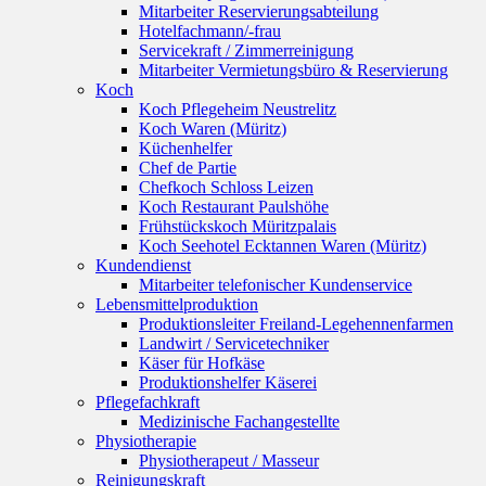
Mitarbeiter Reservierungsabteilung
Hotelfachmann/-frau
Servicekraft / Zimmerreinigung
Mitarbeiter Vermietungsbüro & Reservierung
Koch
Koch Pflegeheim Neustrelitz
Koch Waren (Müritz)
Küchenhelfer
Chef de Partie
Chefkoch Schloss Leizen
Koch Restaurant Paulshöhe
Frühstückskoch Müritzpalais
Koch Seehotel Ecktannen Waren (Müritz)
Kundendienst
Mitarbeiter telefonischer Kundenservice
Lebensmittelproduktion
Produktionsleiter Freiland-Legehennenfarmen
Landwirt / Servicetechniker
Käser für Hofkäse
Produktionshelfer Käserei
Pflegefachkraft
Medizinische Fachangestellte
Physiotherapie
Physiotherapeut / Masseur
Reinigungskraft