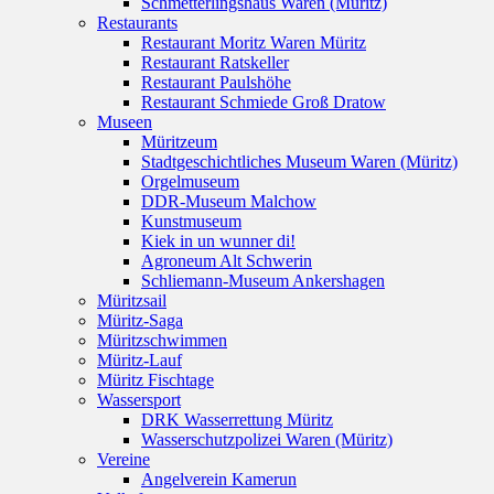
Schmetterlingshaus Waren (Müritz)
Restaurants
Restaurant Moritz Waren Müritz
Restaurant Ratskeller
Restaurant Paulshöhe
Restaurant Schmiede Groß Dratow
Museen
Müritzeum
Stadtgeschichtliches Museum Waren (Müritz)
Orgelmuseum
DDR-Museum Malchow
Kunstmuseum
Kiek in un wunner di!
Agroneum Alt Schwerin
Schliemann-Museum Ankershagen
Müritzsail
Müritz-Saga
Müritzschwimmen
Müritz-Lauf
Müritz Fischtage
Wassersport
DRK Wasserrettung Müritz
Wasserschutzpolizei Waren (Müritz)
Vereine
Angelverein Kamerun