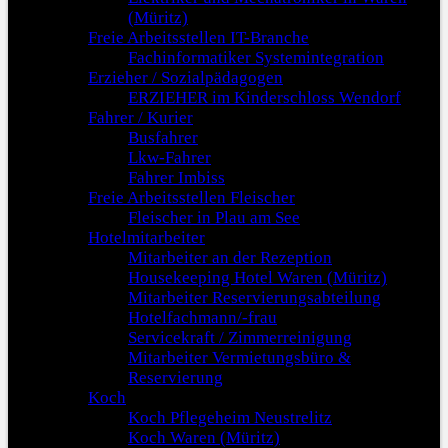
(Müritz)
Freie Arbeitsstellen IT-Branche
Fachinformatiker Systemintegration
Erzieher / Sozialpädagogen
ERZIEHER im Kinderschloss Wendorf
Fahrer / Kurier
Busfahrer
Lkw-Fahrer
Fahrer Imbiss
Freie Arbeitsstellen Fleischer
Fleischer in Plau am See
Hotelmitarbeiter
Mitarbeiter an der Rezeption
Housekeeping Hotel Waren (Müritz)
Mitarbeiter Reservierungsabteilung
Hotelfachmann/-frau
Servicekraft / Zimmerreinigung
Mitarbeiter Vermietungsbüro &
Reservierung
Koch
Koch Pflegeheim Neustrelitz
Koch Waren (Müritz)