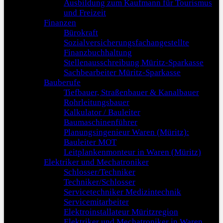
Ausbildung zum Kaufmann für Tourismus
und Freizeit
Finanzen
Bürokraft
Sozialversicherungsfachangestellte
Finanzbuchhaltung
Stellenausschreibung Müritz-Sparkasse
Sachbearbeiter Müritz-Sparkasse
Bauberufe
Tiefbauer, Straßenbauer & Kanalbauer
Rohrleitungsbauer
Kalkulator / Bauleiter
Baumaschinenführer
Planungsingenieur Waren (Müritz):
Bauleiter MOT
Leitplankenmonteur in Waren (Müritz)
Elektriker und Mechatroniker
Schlosser/Techniker
Techniker/Schlosser
Servicetechniker Medizintechnik
Servicemitarbeiter
Elektroinstallateur Müritzregion
Elektriker und Mechatroniker in Waren