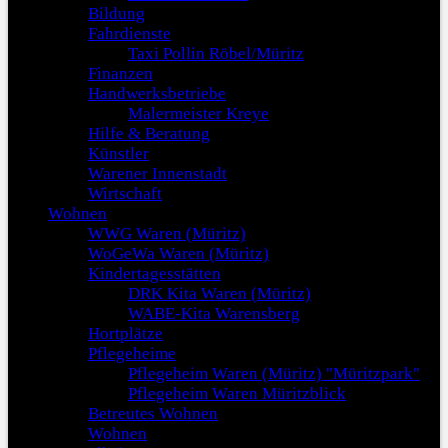
Bildung
Fahrdienste
Taxi Pollin Röbel/Müritz
Finanzen
Handwerksbetriebe
Malermeister Kreye
Hilfe & Beratung
Künstler
Warener Innenstadt
Wirtschaft
Wohnen
WWG Waren (Müritz)
WoGeWa Waren (Müritz)
Kindertagesstätten
DRK Kita Waren (Müritz)
WABE-Kita Warensberg
Hortplätze
Pflegeheime
Pflegeheim Waren (Müritz) "Müritzpark"
Pflegeheim Waren Müritzblick
Betreutes Wohnen
Wohnen