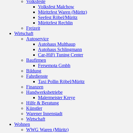
Volksfeste
Volksfest Malchow
Müritzfest Waren (Müritz)
Seefest Röbel/Müritz
Müritzfest Rechlin
Freizeit
Wirtschaft
Autoservice
Autohaus Multhaup
Autohaus Schlingmann
Car-HiFi Tuning Center
Baufirmen
Fersemota Gmbh
Bildung
Fahrdienste
Taxi Pollin Röbel/Müritz
Finanzen
Handwerksbetriebe
Malermeister Kreye
Hilfe & Beratung
Künstler
Warener Innenstadt
Wirtschaft
Wohnen
WWG Waren (Müritz)