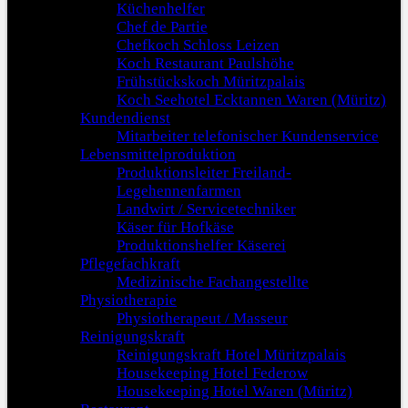
Küchenhelfer
Chef de Partie
Chefkoch Schloss Leizen
Koch Restaurant Paulshöhe
Frühstückskoch Müritzpalais
Koch Seehotel Ecktannen Waren (Müritz)
Kundendienst
Mitarbeiter telefonischer Kundenservice
Lebensmittelproduktion
Produktionsleiter Freiland-
Legehennenfarmen
Landwirt / Servicetechniker
Käser für Hofkäse
Produktionshelfer Käserei
Pflegefachkraft
Medizinische Fachangestellte
Physiotherapie
Physiotherapeut / Masseur
Reinigungskraft
Reinigungskraft Hotel Müritzpalais
Housekeeping Hotel Federow
Housekeeping Hotel Waren (Müritz)