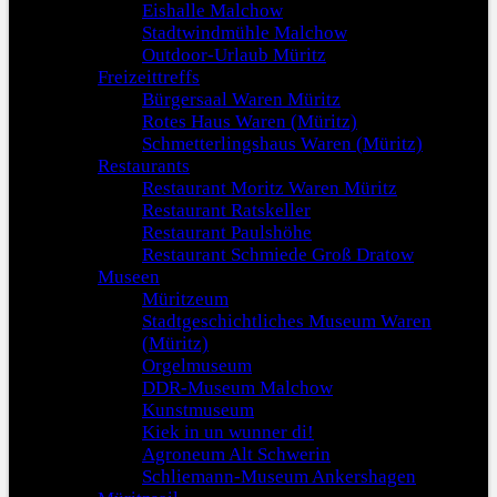
Eishalle Malchow
Stadtwindmühle Malchow
Outdoor-Urlaub Müritz
Freizeittreffs
Bürgersaal Waren Müritz
Rotes Haus Waren (Müritz)
Schmetterlingshaus Waren (Müritz)
Restaurants
Restaurant Moritz Waren Müritz
Restaurant Ratskeller
Restaurant Paulshöhe
Restaurant Schmiede Groß Dratow
Museen
Müritzeum
Stadtgeschichtliches Museum Waren
(Müritz)
Orgelmuseum
DDR-Museum Malchow
Kunstmuseum
Kiek in un wunner di!
Agroneum Alt Schwerin
Schliemann-Museum Ankershagen