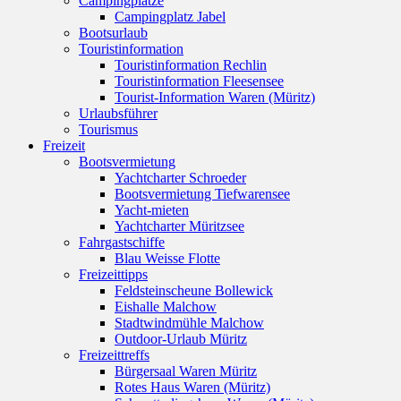
Campingplätze
Campingplatz Jabel
Bootsurlaub
Touristinformation
Touristinformation Rechlin
Touristinformation Fleesensee
Tourist-Information Waren (Müritz)
Urlaubsführer
Tourismus
Freizeit
Bootsvermietung
Yachtcharter Schroeder
Bootsvermietung Tiefwarensee
Yacht-mieten
Yachtcharter Müritzsee
Fahrgastschiffe
Blau Weisse Flotte
Freizeittipps
Feldsteinscheune Bollewick
Eishalle Malchow
Stadtwindmühle Malchow
Outdoor-Urlaub Müritz
Freizeittreffs
Bürgersaal Waren Müritz
Rotes Haus Waren (Müritz)