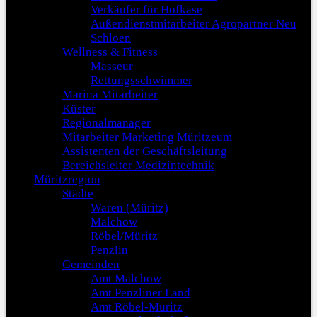
Verkäufer für Hofkäse
Außendienstmitarbeiter Agropartner Neu
Schloen
Wellness & Fitness
Masseur
Rettungsschwimmer
Marina Mitarbeiter
Küster
Regionalmanager
Mitarbeiter Marketing Müritzeum
Assistenten der Geschäftsleitung
Bereichsleiter Medizintechnik
Müritzregion
Städte
Waren (Müritz)
Malchow
Röbel/Müritz
Penzlin
Gemeinden
Amt Malchow
Amt Penzliner Land
Amt Röbel-Müritz