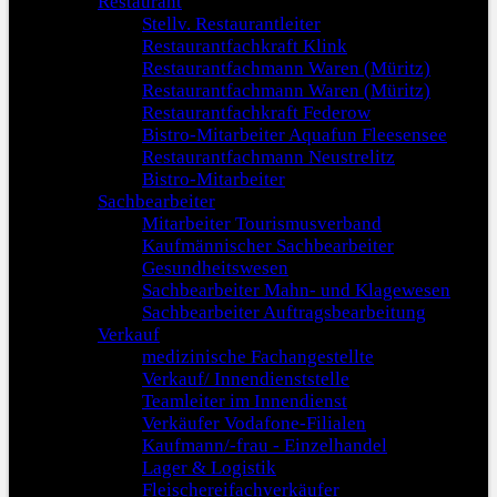
Restaurant
Stellv. Restaurantleiter
Restaurantfachkraft Klink
Restaurantfachmann Waren (Müritz)
Restaurantfachmann Waren (Müritz)
Restaurantfachkraft Federow
Bistro-Mitarbeiter Aquafun Fleesensee
Restaurantfachmann Neustrelitz
Bistro-Mitarbeiter
Sachbearbeiter
Mitarbeiter Tourismusverband
Kaufmännischer Sachbearbeiter
Gesundheitswesen
Sachbearbeiter Mahn- und Klagewesen
Sachbearbeiter Auftragsbearbeitung
Verkauf
medizinische Fachangestellte
Verkauf/ Innendienststelle
Teamleiter im Innendienst
Verkäufer Vodafone-Filialen
Kaufmann/-frau - Einzelhandel
Lager & Logistik
Fleischereifachverkäufer