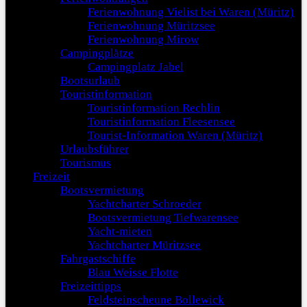
Ferienwohnung Vielist bei Waren (Müritz)
Ferienwohnung Müritzsee
Ferienwohnung Mirow
Campingplätze
Campingplatz Jabel
Bootsurlaub
Touristinformation
Touristinformation Rechlin
Touristinformation Fleesensee
Tourist-Information Waren (Müritz)
Urlaubsführer
Tourismus
Freizeit
Bootsvermietung
Yachtcharter Schroeder
Bootsvermietung Tiefwarensee
Yacht-mieten
Yachtcharter Müritzsee
Fahrgastschiffe
Blau Weisse Flotte
Freizeittipps
Feldsteinscheune Bollewick