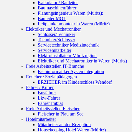
Kalkulator / Bauleiter
Baumaschinenführer
Planungsingenieur Waren (Müritz):
Bauleiter MOT
Leitplankenmonteur in Waren (Müritz)
Elektriker und Mechatroniker
Schlosser/Techniker
Techniker/Schlosser
Servicetechniker Medizintechnik
Servicemitarbeiter
Elektroinstallateur Müritzregion
Elektriker und Mechatroniker in Waren (Müritz)
Freie Arbeitsstellen IT-Branche
Fachinformatiker Systemintegration
Erzieher / Sozialpädagogen
ERZIEHER im Kinderschloss Wendorf
Fahrer / Kurier
Busfahrer
Lkw-Fahrer
Fahrer Imbiss
Freie Arbeitsstellen Fleischer
Fleischer in Plau am See
Hotelmitarbeiter
Mitarbeiter an der Rezeption
Housekeeping Hotel Waren (Müritz)