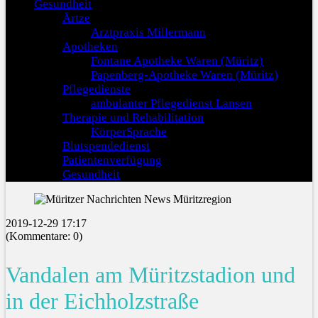
Gesundheit
Ärtze
Arztpraxis Millermann
Apotheken
Fontane Apotheke Waren (Müritz)
Papenberg-Apotheke Waren (Müritz)
Pflegedienste
ambulanter Pflegedienst Lansen
Therapie und Rehabilitation
KörperSprache
Blutspendedienst
Patientenverfügung
Gesundheit
2019-12-29 17:17
(Kommentare: 0)
Vandalen am Müritzstadion und
in der Eichholzstraße