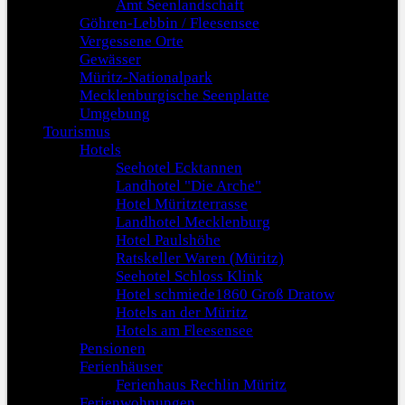
Amt Seenlandschaft
Göhren-Lebbin / Fleesensee
Vergessene Orte
Gewässer
Müritz-Nationalpark
Mecklenburgische Seenplatte
Umgebung
Tourismus
Hotels
Seehotel Ecktannen
Landhotel "Die Arche"
Hotel Müritzterrasse
Landhotel Mecklenburg
Hotel Paulshöhe
Ratskeller Waren (Müritz)
Seehotel Schloss Klink
Hotel schmiede1860 Groß Dratow
Hotels an der Müritz
Hotels am Fleesensee
Pensionen
Ferienhäuser
Ferienhaus Rechlin Müritz
Ferienwohnungen