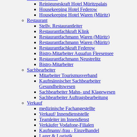
Reinigungskraft Hotel Müritzpalais
Housekeeping Hotel Federow
Housekeeping Hotel Waren (Müritz)
Restaurant
Stellv. Restaurantleiter
Restaurantfachkraft Klink
Restaurantfachmann Waren (Müritz)
Restaurantfachmann Waren (Müritz)
Restaurantfachkraft Federow
Bistro-Mitarbeiter Aquafun Fleesensee
Restaurantfachmann Neustrelitz
Bistro-Mitarbeiter
Sachbearbeiter
Mitarbeiter Tourismusverband
Kaufmännischer Sachbearbeiter
Gesundheitswesen
Sachbearbeiter Mahn- und Klagewesen
Sachbearbeiter Auftragsbearbeitung
Verkauf
medizinische Fachangestellte
Verkauf/ Innendienststelle
Teamleiter im Innendienst
Verkäufer Vodafone-Filialen
Kaufmann/-frau - Einzelhandel
Lager & Logistik