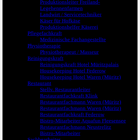
Produktionsleiter Freiland-
Legehennenfarmen
Landwirt / Servicetechniker
Käser für Hofkäse
Produktionshelfer Käserei
Pflegefachkraft
Medizinische Fachangestellte
Physiotherapie
Physiotherapeut / Masseur
Reinigungskraft
Reinigungskraft Hotel Müritzpalais
Housekeeping Hotel Federow
Housekeeping Hotel Waren (Müritz)
Restaurant
Stellv. Restaurantleiter
Restaurantfachkraft Klink
Restaurantfachmann Waren (Müritz)
Restaurantfachmann Waren (Müritz)
Restaurantfachkraft Federow
Bistro-Mitarbeiter Aquafun Fleesensee
Restaurantfachmann Neustrelitz
Bistro-Mitarbeiter
Sachbearbeiter