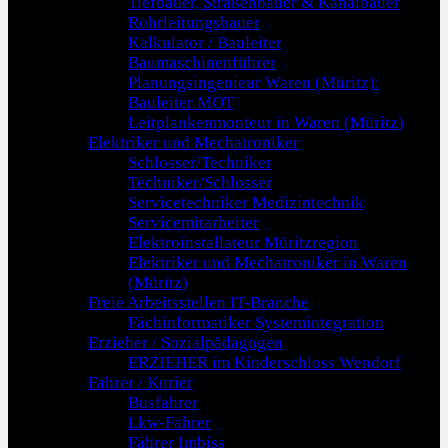
Tiefbauer, Straßenbauer & Kanalbauer
Rohrleitungsbauer
Kalkulator / Bauleiter
Baumaschinenführer
Planungsingenieur Waren (Müritz):
Bauleiter MOT
Leitplankenmonteur in Waren (Müritz)
Elektriker und Mechatroniker
Schlosser/Techniker
Techniker/Schlosser
Servicetechniker Medizintechnik
Servicemitarbeiter
Elektroinstallateur Müritzregion
Elektriker und Mechatroniker in Waren
(Müritz)
Freie Arbeitsstellen IT-Branche
Fachinformatiker Systemintegration
Erzieher / Sozialpädagogen
ERZIEHER im Kinderschloss Wendorf
Fahrer / Kurier
Busfahrer
Lkw-Fahrer
Fahrer Imbiss