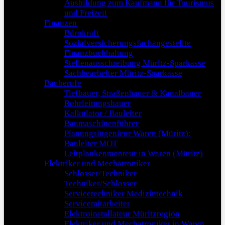
Ausbildung zum Kaufmann für Tourismus
und Freizeit
Finanzen
Bürokraft
Sozialversicherungsfachangestellte
Finanzbuchhaltung
Stellenausschreibung Müritz-Sparkasse
Sachbearbeiter Müritz-Sparkasse
Bauberufe
Tiefbauer, Straßenbauer & Kanalbauer
Rohrleitungsbauer
Kalkulator / Bauleiter
Baumaschinenführer
Planungsingenieur Waren (Müritz):
Bauleiter MOT
Leitplankenmonteur in Waren (Müritz)
Elektriker und Mechatroniker
Schlosser/Techniker
Techniker/Schlosser
Servicetechniker Medizintechnik
Servicemitarbeiter
Elektroinstallateur Müritzregion
Elektriker und Mechatroniker in Waren