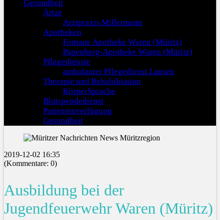
Gesundheit
Ärtze
Arztpraxis Millermann
Apotheken
Fontane Apotheke Waren (Müritz)
Papenberg-Apotheke Waren (Müritz)
Pflegedienste
ambulanter Pflegedienst Lansen
Therapie und Rehabilitation
KörperSprache
Blutspendedienst
Patientenverfügung
Gesundheit
2019-12-02 16:35
(Kommentare: 0)
Ausbildung bei der
Jugendfeuerwehr Waren (Müritz)