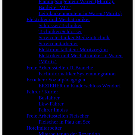
Planungsingenieur Waren (Müritz):
Bauleiter MOT
Leitplankenmonteur in Waren (Müritz)
Elektriker und Mechatroniker
Schlosser/Techniker
Techniker/Schlosser
Servicetechniker Medizintechnik
Servicemitarbeiter
Elektroinstallateur Müritzregion
Elektriker und Mechatroniker in Waren
(Müritz)
Freie Arbeitsstellen IT-Branche
Fachinformatiker Systemintegration
Erzieher / Sozialpädagogen
ERZIEHER im Kinderschloss Wendorf
Fahrer / Kurier
Busfahrer
Lkw-Fahrer
Fahrer Imbiss
Freie Arbeitsstellen Fleischer
Fleischer in Plau am See
Hotelmitarbeiter
Mitarbeiter an der Rezeption