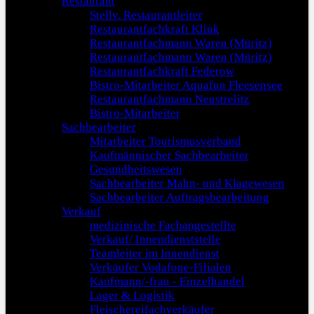
Restaurant
Stellv. Restaurantleiter
Restaurantfachkraft Klink
Restaurantfachmann Waren (Müritz)
Restaurantfachmann Waren (Müritz)
Restaurantfachkraft Federow
Bistro-Mitarbeiter Aquafun Fleesensee
Restaurantfachmann Neustrelitz
Bistro-Mitarbeiter
Sachbearbeiter
Mitarbeiter Tourismusverband
Kaufmännischer Sachbearbeiter
Gesundheitswesen
Sachbearbeiter Mahn- und Klagewesen
Sachbearbeiter Auftragsbearbeitung
Verkauf
medizinische Fachangestellte
Verkauf/ Innendienststelle
Teamleiter im Innendienst
Verkäufer Vodafone-Filialen
Kaufmann/-frau - Einzelhandel
Lager & Logistik
Fleischereifachverkäufer