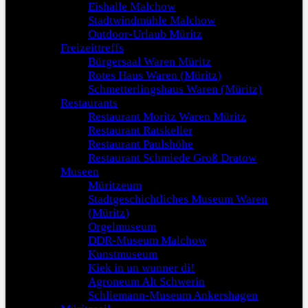
Eishalle Malchow
Stadtwindmühle Malchow
Outdoor-Urlaub Müritz
Freizeittreffs
Bürgersaal Waren Müritz
Rotes Haus Waren (Müritz)
Schmetterlingshaus Waren (Müritz)
Restaurants
Restaurant Moritz Waren Müritz
Restaurant Ratskeller
Restaurant Paulshöhe
Restaurant Schmiede Groß Dratow
Museen
Müritzeum
Stadtgeschichtliches Museum Waren
(Müritz)
Orgelmuseum
DDR-Museum Malchow
Kunstmuseum
Kiek in un wunner di!
Agroneum Alt Schwerin
Schliemann-Museum Ankershagen