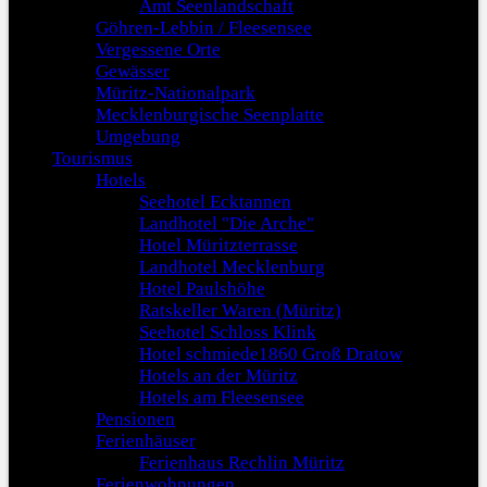
Amt Seenlandschaft
Göhren-Lebbin / Fleesensee
Vergessene Orte
Gewässer
Müritz-Nationalpark
Mecklenburgische Seenplatte
Umgebung
Tourismus
Hotels
Seehotel Ecktannen
Landhotel "Die Arche"
Hotel Müritzterrasse
Landhotel Mecklenburg
Hotel Paulshöhe
Ratskeller Waren (Müritz)
Seehotel Schloss Klink
Hotel schmiede1860 Groß Dratow
Hotels an der Müritz
Hotels am Fleesensee
Pensionen
Ferienhäuser
Ferienhaus Rechlin Müritz
Ferienwohnungen