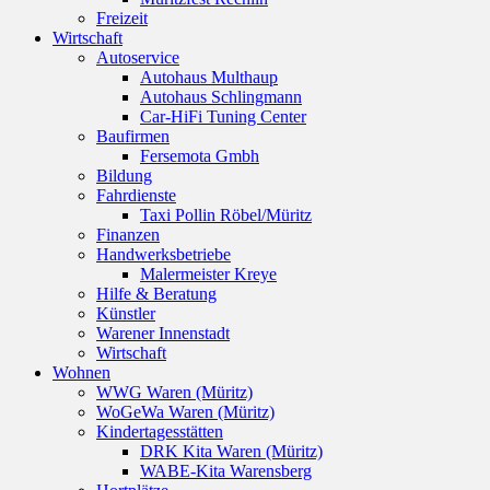
Freizeit
Wirtschaft
Autoservice
Autohaus Multhaup
Autohaus Schlingmann
Car-HiFi Tuning Center
Baufirmen
Fersemota Gmbh
Bildung
Fahrdienste
Taxi Pollin Röbel/Müritz
Finanzen
Handwerksbetriebe
Malermeister Kreye
Hilfe & Beratung
Künstler
Warener Innenstadt
Wirtschaft
Wohnen
WWG Waren (Müritz)
WoGeWa Waren (Müritz)
Kindertagesstätten
DRK Kita Waren (Müritz)
WABE-Kita Warensberg