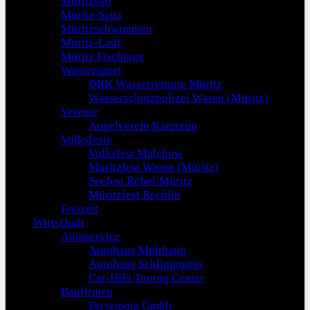
Müritzsail
Müritz-Saga
Müritzschwimmen
Müritz-Lauf
Müritz Fischtage
Wassersport
DRK Wasserrettung Müritz
Wasserschutzpolizei Waren (Müritz)
Vereine
Angelverein Kamerun
Volksfeste
Volksfest Malchow
Müritzfest Waren (Müritz)
Seefest Röbel/Müritz
Müritzfest Rechlin
Freizeit
Wirtschaft
Autoservice
Autohaus Multhaup
Autohaus Schlingmann
Car-HiFi Tuning Center
Baufirmen
Fersemota Gmbh