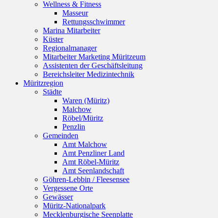
Wellness & Fitness
Masseur
Rettungsschwimmer
Marina Mitarbeiter
Küster
Regionalmanager
Mitarbeiter Marketing Müritzeum
Assistenten der Geschäftsleitung
Bereichsleiter Medizintechnik
Müritzregion
Städte
Waren (Müritz)
Malchow
Röbel/Müritz
Penzlin
Gemeinden
Amt Malchow
Amt Penzliner Land
Amt Röbel-Müritz
Amt Seenlandschaft
Göhren-Lebbin / Fleesensee
Vergessene Orte
Gewässer
Müritz-Nationalpark
Mecklenburgische Seenplatte