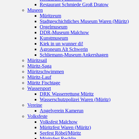
Restaurant Schmiede Groß Dratow
Museen
Müritzeum
Stadtgeschichtliches Museum Waren (Müritz)
Orgelmuseum
DDR-Museum Malchow
Kunstmuseum
Kiek in un wunner di!
Agroneum Alt Schwerin
Schliemann-Museum Ankershagen
Müritzsail
Müritz-Saga
Müritzschwimmen
Müritz-Lauf
Müritz Fischtage
Wassersport
DRK Wasserrettung Müritz
Wasserschutzpolizei Waren (Müritz)
Vereine
Angelverein Kamerun
Volksfeste
Volksfest Malchow
Müritzfest Waren (Müritz)
Seefest Röbel/Müritz
Müritzfest Rechlin