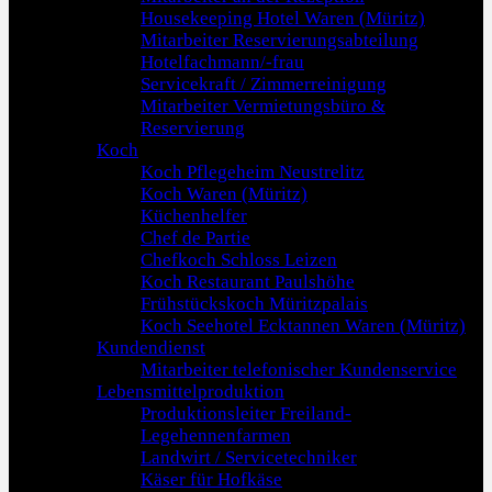
Housekeeping Hotel Waren (Müritz)
Mitarbeiter Reservierungsabteilung
Hotelfachmann/-frau
Servicekraft / Zimmerreinigung
Mitarbeiter Vermietungsbüro &
Reservierung
Koch
Koch Pflegeheim Neustrelitz
Koch Waren (Müritz)
Küchenhelfer
Chef de Partie
Chefkoch Schloss Leizen
Koch Restaurant Paulshöhe
Frühstückskoch Müritzpalais
Koch Seehotel Ecktannen Waren (Müritz)
Kundendienst
Mitarbeiter telefonischer Kundenservice
Lebensmittelproduktion
Produktionsleiter Freiland-
Legehennenfarmen
Landwirt / Servicetechniker
Käser für Hofkäse