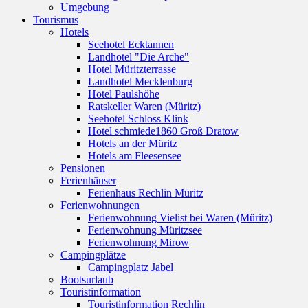
Umgebung
Tourismus
Hotels
Seehotel Ecktannen
Landhotel "Die Arche"
Hotel Müritzterrasse
Landhotel Mecklenburg
Hotel Paulshöhe
Ratskeller Waren (Müritz)
Seehotel Schloss Klink
Hotel schmiede1860 Groß Dratow
Hotels an der Müritz
Hotels am Fleesensee
Pensionen
Ferienhäuser
Ferienhaus Rechlin Müritz
Ferienwohnungen
Ferienwohnung Vielist bei Waren (Müritz)
Ferienwohnung Müritzsee
Ferienwohnung Mirow
Campingplätze
Campingplatz Jabel
Bootsurlaub
Touristinformation
Touristinformation Rechlin