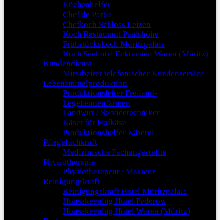
Küchenhelfer
Chef de Partie
Chefkoch Schloss Leizen
Koch Restaurant Paulshöhe
Frühstückskoch Müritzpalais
Koch Seehotel Ecktannen Waren (Müritz)
Kundendienst
Mitarbeiter telefonischer Kundenservice
Lebensmittelproduktion
Produktionsleiter Freiland-
Legehennenfarmen
Landwirt / Servicetechniker
Käser für Hofkäse
Produktionshelfer Käserei
Pflegefachkraft
Medizinische Fachangestellte
Physiotherapie
Physiotherapeut / Masseur
Reinigungskraft
Reinigungskraft Hotel Müritzpalais
Housekeeping Hotel Federow
Housekeeping Hotel Waren (Müritz)