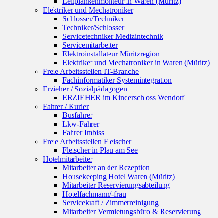
Leitplankenmonteur in Waren (Müritz)
Elektriker und Mechatroniker
Schlosser/Techniker
Techniker/Schlosser
Servicetechniker Medizintechnik
Servicemitarbeiter
Elektroinstallateur Müritzregion
Elektriker und Mechatroniker in Waren (Müritz)
Freie Arbeitsstellen IT-Branche
Fachinformatiker Systemintegration
Erzieher / Sozialpädagogen
ERZIEHER im Kinderschloss Wendorf
Fahrer / Kurier
Busfahrer
Lkw-Fahrer
Fahrer Imbiss
Freie Arbeitsstellen Fleischer
Fleischer in Plau am See
Hotelmitarbeiter
Mitarbeiter an der Rezeption
Housekeeping Hotel Waren (Müritz)
Mitarbeiter Reservierungsabteilung
Hotelfachmann/-frau
Servicekraft / Zimmerreinigung
Mitarbeiter Vermietungsbüro & Reservierung