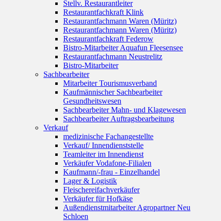
Stellv. Restaurantleiter
Restaurantfachkraft Klink
Restaurantfachmann Waren (Müritz)
Restaurantfachmann Waren (Müritz)
Restaurantfachkraft Federow
Bistro-Mitarbeiter Aquafun Fleesensee
Restaurantfachmann Neustrelitz
Bistro-Mitarbeiter
Sachbearbeiter
Mitarbeiter Tourismusverband
Kaufmännischer Sachbearbeiter
Gesundheitswesen
Sachbearbeiter Mahn- und Klagewesen
Sachbearbeiter Auftragsbearbeitung
Verkauf
medizinische Fachangestellte
Verkauf/ Innendienststelle
Teamleiter im Innendienst
Verkäufer Vodafone-Filialen
Kaufmann/-frau - Einzelhandel
Lager & Logistik
Fleischereifachverkäufer
Verkäufer für Hofkäse
Außendienstmitarbeiter Agropartner Neu
Schloen