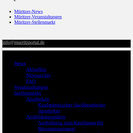
Müritzer-News
Müritzer-Veranstaltungen
Müritzer-Stellenmarkt
info@mueritzportal.de
Menu
News
Aktuelles
Newsarchiv
FAQ
Veranstaltungen
Stellenmarkt
Apotheken
Kaufmännischer Sachbearbeiter
Apotheker
Ausbildungsplätze
Ausbildung zum Kaufmann für
Büromanagement