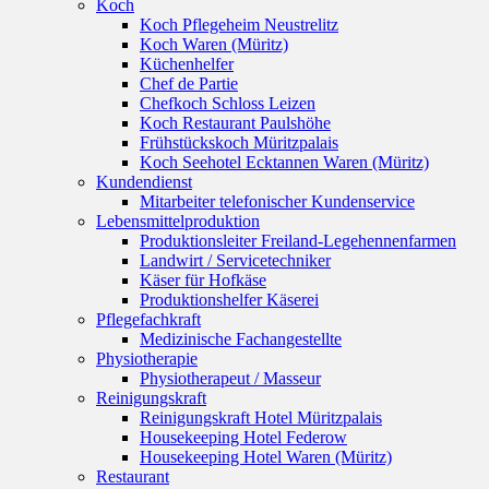
Koch
Koch Pflegeheim Neustrelitz
Koch Waren (Müritz)
Küchenhelfer
Chef de Partie
Chefkoch Schloss Leizen
Koch Restaurant Paulshöhe
Frühstückskoch Müritzpalais
Koch Seehotel Ecktannen Waren (Müritz)
Kundendienst
Mitarbeiter telefonischer Kundenservice
Lebensmittelproduktion
Produktionsleiter Freiland-Legehennenfarmen
Landwirt / Servicetechniker
Käser für Hofkäse
Produktionshelfer Käserei
Pflegefachkraft
Medizinische Fachangestellte
Physiotherapie
Physiotherapeut / Masseur
Reinigungskraft
Reinigungskraft Hotel Müritzpalais
Housekeeping Hotel Federow
Housekeeping Hotel Waren (Müritz)
Restaurant