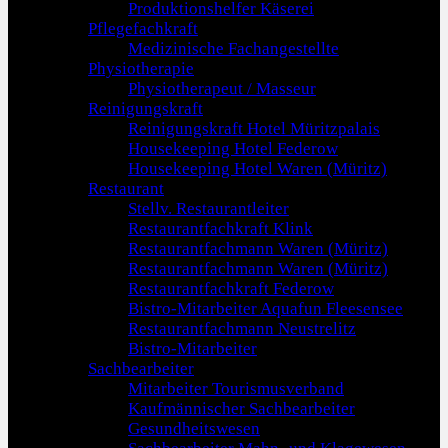
Produktionshelfer Käserei
Pflegefachkraft
Medizinische Fachangestellte
Physiotherapie
Physiotherapeut / Masseur
Reinigungskraft
Reinigungskraft Hotel Müritzpalais
Housekeeping Hotel Federow
Housekeeping Hotel Waren (Müritz)
Restaurant
Stellv. Restaurantleiter
Restaurantfachkraft Klink
Restaurantfachmann Waren (Müritz)
Restaurantfachmann Waren (Müritz)
Restaurantfachkraft Federow
Bistro-Mitarbeiter Aquafun Fleesensee
Restaurantfachmann Neustrelitz
Bistro-Mitarbeiter
Sachbearbeiter
Mitarbeiter Tourismusverband
Kaufmännischer Sachbearbeiter
Gesundheitswesen