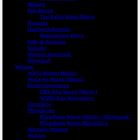
Bildung
Fahrdienste
Taxi Pollin Röbel/Müritz
Finanzen
Handwerksbetriebe
Malermeister Kreye
Hilfe & Beratung
Künstler
Warener Innenstadt
Wirtschaft
Wohnen
WWG Waren (Müritz)
WoGeWa Waren (Müritz)
Kindertagesstätten
DRK Kita Waren (Müritz)
WABE-Kita Warensberg
Hortplätze
Pflegeheime
Pflegeheim Waren (Müritz) "Müritzpark"
Pflegeheim Waren Müritzblick
Betreutes Wohnen
Wohnen