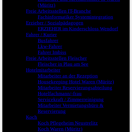
(Müritz)
Freie Arbeitsstellen IT-Branche
Fachinformatiker Systemintegration
Erzieher / Sozialpädagogen
ERZIEHER im Kinderschloss Wendorf
Fahrer / Kurier
Busfahrer
Lkw-Fahrer
Fahrer Imbiss
Freie Arbeitsstellen Fleischer
Fleischer in Plau am See
Hotelmitarbeiter
Mitarbeiter an der Rezeption
Housekeeping Hotel Waren (Müritz)
Mitarbeiter Reservierungsabteilung
Hotelfachmann/-frau
Servicekraft / Zimmerreinigung
Mitarbeiter Vermietungsbüro &
Reservierung
Koch
Koch Pflegeheim Neustrelitz
Koch Waren (Müritz)