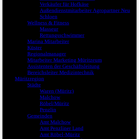
Verkäufer für Hofkäse
Außendienstmitarbeiter Agropartner Neu
Schloen
Wellness & Fitness
Masseur
Rettungsschwimmer
Marina Mitarbeiter
Küster
Regionalmanager
Mitarbeiter Marketing Müritzeum
Assistenten der Geschäftsleitung
Bereichsleiter Medizintechnik
Müritzregion
Städte
Waren (Müritz)
Malchow
Röbel/Müritz
Penzlin
Gemeinden
Amt Malchow
Amt Penzliner Land
Amt Röbel-Müritz