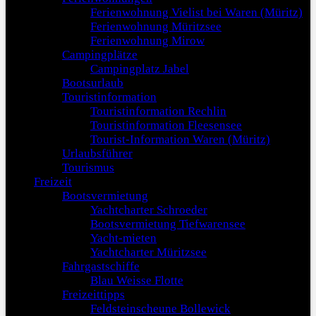
Ferienwohnung Vielist bei Waren (Müritz)
Ferienwohnung Müritzsee
Ferienwohnung Mirow
Campingplätze
Campingplatz Jabel
Bootsurlaub
Touristinformation
Touristinformation Rechlin
Touristinformation Fleesensee
Tourist-Information Waren (Müritz)
Urlaubsführer
Tourismus
Freizeit
Bootsvermietung
Yachtcharter Schroeder
Bootsvermietung Tiefwarensee
Yacht-mieten
Yachtcharter Müritzsee
Fahrgastschiffe
Blau Weisse Flotte
Freizeittipps
Feldsteinscheune Bollewick