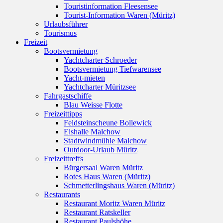
Touristinformation Fleesensee
Tourist-Information Waren (Müritz)
Urlaubsführer
Tourismus
Freizeit
Bootsvermietung
Yachtcharter Schroeder
Bootsvermietung Tiefwarensee
Yacht-mieten
Yachtcharter Müritzsee
Fahrgastschiffe
Blau Weisse Flotte
Freizeittipps
Feldsteinscheune Bollewick
Eishalle Malchow
Stadtwindmühle Malchow
Outdoor-Urlaub Müritz
Freizeittreffs
Bürgersaal Waren Müritz
Rotes Haus Waren (Müritz)
Schmetterlingshaus Waren (Müritz)
Restaurants
Restaurant Moritz Waren Müritz
Restaurant Ratskeller
Restaurant Paulshöhe