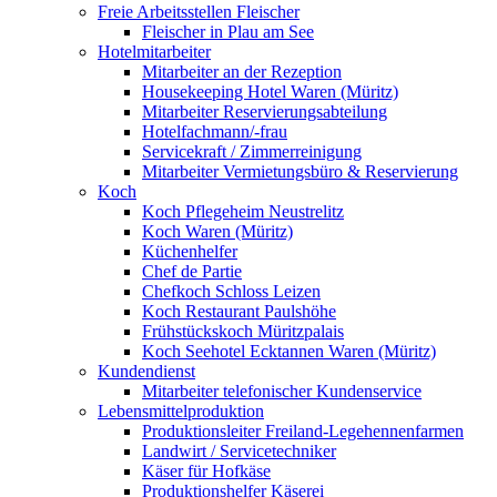
Freie Arbeitsstellen Fleischer
Fleischer in Plau am See
Hotelmitarbeiter
Mitarbeiter an der Rezeption
Housekeeping Hotel Waren (Müritz)
Mitarbeiter Reservierungsabteilung
Hotelfachmann/-frau
Servicekraft / Zimmerreinigung
Mitarbeiter Vermietungsbüro & Reservierung
Koch
Koch Pflegeheim Neustrelitz
Koch Waren (Müritz)
Küchenhelfer
Chef de Partie
Chefkoch Schloss Leizen
Koch Restaurant Paulshöhe
Frühstückskoch Müritzpalais
Koch Seehotel Ecktannen Waren (Müritz)
Kundendienst
Mitarbeiter telefonischer Kundenservice
Lebensmittelproduktion
Produktionsleiter Freiland-Legehennenfarmen
Landwirt / Servicetechniker
Käser für Hofkäse
Produktionshelfer Käserei