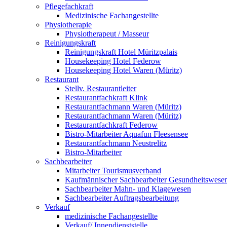
Pflegefachkraft
Medizinische Fachangestellte
Physiotherapie
Physiotherapeut / Masseur
Reinigungskraft
Reinigungskraft Hotel Müritzpalais
Housekeeping Hotel Federow
Housekeeping Hotel Waren (Müritz)
Restaurant
Stellv. Restaurantleiter
Restaurantfachkraft Klink
Restaurantfachmann Waren (Müritz)
Restaurantfachmann Waren (Müritz)
Restaurantfachkraft Federow
Bistro-Mitarbeiter Aquafun Fleesensee
Restaurantfachmann Neustrelitz
Bistro-Mitarbeiter
Sachbearbeiter
Mitarbeiter Tourismusverband
Kaufmännischer Sachbearbeiter Gesundheitswese
Sachbearbeiter Mahn- und Klagewesen
Sachbearbeiter Auftragsbearbeitung
Verkauf
medizinische Fachangestellte
Verkauf/ Innendienststelle