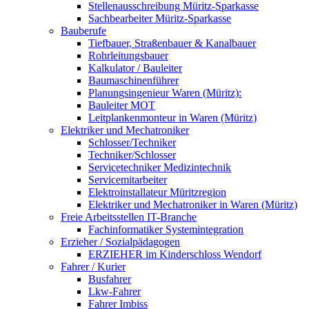
Stellenausschreibung Müritz-Sparkasse
Sachbearbeiter Müritz-Sparkasse
Bauberufe
Tiefbauer, Straßenbauer & Kanalbauer
Rohrleitungsbauer
Kalkulator / Bauleiter
Baumaschinenführer
Planungsingenieur Waren (Müritz):
Bauleiter MOT
Leitplankenmonteur in Waren (Müritz)
Elektriker und Mechatroniker
Schlosser/Techniker
Techniker/Schlosser
Servicetechniker Medizintechnik
Servicemitarbeiter
Elektroinstallateur Müritzregion
Elektriker und Mechatroniker in Waren (Müritz)
Freie Arbeitsstellen IT-Branche
Fachinformatiker Systemintegration
Erzieher / Sozialpädagogen
ERZIEHER im Kinderschloss Wendorf
Fahrer / Kurier
Busfahrer
Lkw-Fahrer
Fahrer Imbiss