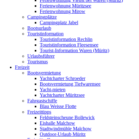
Ferienwohnung Vielist bei Waren (Müritz)
Ferienwohnung Müritzsee
Ferienwohnung Mirow
Campingplätze
Campingplatz Jabel
Bootsurlaub
Touristinformation
Touristinformation Rechlin
Touristinformation Fleesensee
Tourist-Information Waren (Müritz)
Urlaubsführer
Tourismus
Freizeit
Bootsvermietung
Yachtcharter Schroeder
Bootsvermietung Tiefwarensee
Yacht-mieten
Yachtcharter Müritzsee
Fahrgastschiffe
Blau Weisse Flotte
Freizeittipps
Feldsteinscheune Bollewick
Eishalle Malchow
Stadtwindmühle Malchow
Outdoor-Urlaub Müritz