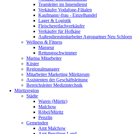
Teamleiter im Innendienst
Verkäufer Vodafone-Filialen
Kaufmann/-frau - Einzelhandel
Lager & Logistik
Fleischereifachverkäufer
Verkäufer für Hofkäse
Außendienstmitarbeiter Agropartner Neu Schloen
Wellness & Fitness
Masseur
Rettungsschwimmer
Marina Mitarbeiter
Küster
Regionalmanager
Mitarbeiter Marketing Müritzeum
Assistenten der Geschäftsleitung
Bereichsleiter Medizintechnik
Müritzregion
Städte
Waren (Müritz)
Malchow
Röbel/Müritz
Penzlin
Gemeinden
Amt Malchow
Amt Penzliner Land