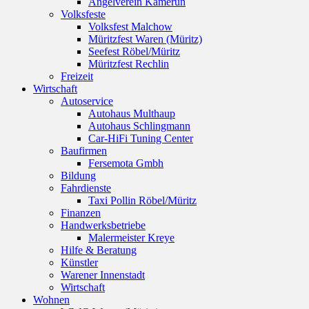
Angelverein Kamerun
Volksfeste
Volksfest Malchow
Müritzfest Waren (Müritz)
Seefest Röbel/Müritz
Müritzfest Rechlin
Freizeit
Wirtschaft
Autoservice
Autohaus Multhaup
Autohaus Schlingmann
Car-HiFi Tuning Center
Baufirmen
Fersemota Gmbh
Bildung
Fahrdienste
Taxi Pollin Röbel/Müritz
Finanzen
Handwerksbetriebe
Malermeister Kreye
Hilfe & Beratung
Künstler
Warener Innenstadt
Wirtschaft
Wohnen