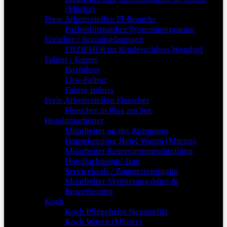
(Müritz)
Freie Arbeitsstellen IT-Branche
Fachinformatiker Systemintegration
Erzieher / Sozialpädagogen
ERZIEHER im Kinderschloss Wendorf
Fahrer / Kurier
Busfahrer
Lkw-Fahrer
Fahrer Imbiss
Freie Arbeitsstellen Fleischer
Fleischer in Plau am See
Hotelmitarbeiter
Mitarbeiter an der Rezeption
Housekeeping Hotel Waren (Müritz)
Mitarbeiter Reservierungsabteilung
Hotelfachmann/-frau
Servicekraft / Zimmerreinigung
Mitarbeiter Vermietungsbüro &
Reservierung
Koch
Koch Pflegeheim Neustrelitz
Koch Waren (Müritz)