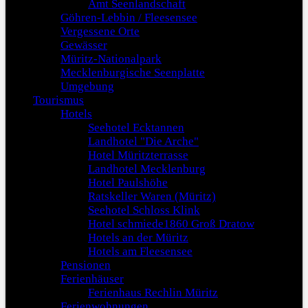
Amt Seenlandschaft
Göhren-Lebbin / Fleesensee
Vergessene Orte
Gewässer
Müritz-Nationalpark
Mecklenburgische Seenplatte
Umgebung
Tourismus
Hotels
Seehotel Ecktannen
Landhotel "Die Arche"
Hotel Müritzterrasse
Landhotel Mecklenburg
Hotel Paulshöhe
Ratskeller Waren (Müritz)
Seehotel Schloss Klink
Hotel schmiede1860 Groß Dratow
Hotels an der Müritz
Hotels am Fleesensee
Pensionen
Ferienhäuser
Ferienhaus Rechlin Müritz
Ferienwohnungen