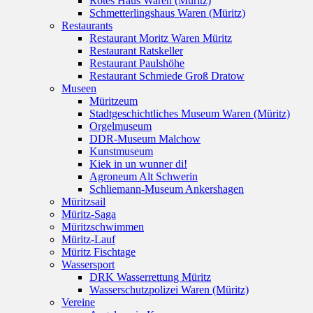
Rotes Haus Waren (Müritz)
Schmetterlingshaus Waren (Müritz)
Restaurants
Restaurant Moritz Waren Müritz
Restaurant Ratskeller
Restaurant Paulshöhe
Restaurant Schmiede Groß Dratow
Museen
Müritzeum
Stadtgeschichtliches Museum Waren (Müritz)
Orgelmuseum
DDR-Museum Malchow
Kunstmuseum
Kiek in un wunner di!
Agroneum Alt Schwerin
Schliemann-Museum Ankershagen
Müritzsail
Müritz-Saga
Müritzschwimmen
Müritz-Lauf
Müritz Fischtage
Wassersport
DRK Wasserrettung Müritz
Wasserschutzpolizei Waren (Müritz)
Vereine