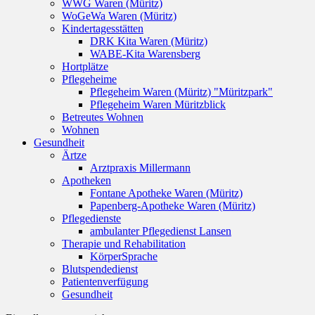
WWG Waren (Müritz)
WoGeWa Waren (Müritz)
Kindertagesstätten
DRK Kita Waren (Müritz)
WABE-Kita Warensberg
Hortplätze
Pflegeheime
Pflegeheim Waren (Müritz) "Müritzpark"
Pflegeheim Waren Müritzblick
Betreutes Wohnen
Wohnen
Gesundheit
Ärtze
Arztpraxis Millermann
Apotheken
Fontane Apotheke Waren (Müritz)
Papenberg-Apotheke Waren (Müritz)
Pflegedienste
ambulanter Pflegedienst Lansen
Therapie und Rehabilitation
KörperSprache
Blutspendedienst
Patientenverfügung
Gesundheit