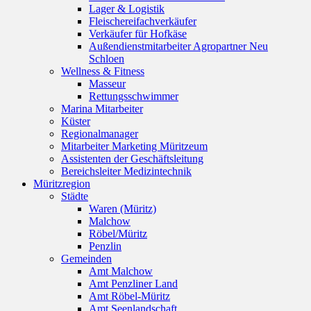
Lager & Logistik
Fleischereifachverkäufer
Verkäufer für Hofkäse
Außendienstmitarbeiter Agropartner Neu
Schloen
Wellness & Fitness
Masseur
Rettungsschwimmer
Marina Mitarbeiter
Küster
Regionalmanager
Mitarbeiter Marketing Müritzeum
Assistenten der Geschäftsleitung
Bereichsleiter Medizintechnik
Müritzregion
Städte
Waren (Müritz)
Malchow
Röbel/Müritz
Penzlin
Gemeinden
Amt Malchow
Amt Penzliner Land
Amt Röbel-Müritz
Amt Seenlandschaft