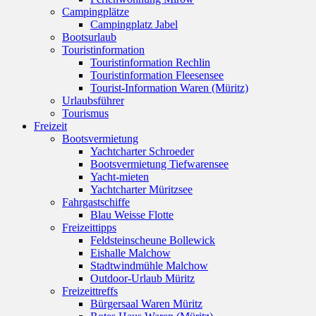
Campingplätze
Campingplatz Jabel
Bootsurlaub
Touristinformation
Touristinformation Rechlin
Touristinformation Fleesensee
Tourist-Information Waren (Müritz)
Urlaubsführer
Tourismus
Freizeit
Bootsvermietung
Yachtcharter Schroeder
Bootsvermietung Tiefwarensee
Yacht-mieten
Yachtcharter Müritzsee
Fahrgastschiffe
Blau Weisse Flotte
Freizeittipps
Feldsteinscheune Bollewick
Eishalle Malchow
Stadtwindmühle Malchow
Outdoor-Urlaub Müritz
Freizeittreffs
Bürgersaal Waren Müritz