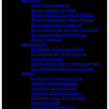
Restaurant
Stellv. Restaurantleiter
Restaurantfachkraft Klink
Restaurantfachmann Waren (Müritz)
Restaurantfachmann Waren (Müritz)
Restaurantfachkraft Federow
Bistro-Mitarbeiter Aquafun Fleesensee
Restaurantfachmann Neustrelitz
Bistro-Mitarbeiter
Sachbearbeiter
Mitarbeiter Tourismusverband
Kaufmännischer Sachbearbeiter
Gesundheitswesen
Sachbearbeiter Mahn- und Klagewesen
Sachbearbeiter Auftragsbearbeitung
Verkauf
medizinische Fachangestellte
Verkauf/ Innendienststelle
Teamleiter im Innendienst
Verkäufer Vodafone-Filialen
Kaufmann/-frau - Einzelhandel
Lager & Logistik
Fleischereifachverkäufer