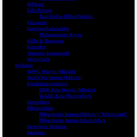
Bildung
Fahrdienste
Taxi Pollin Röbel/Müritz
Finanzen
Handwerksbetriebe
Malermeister Kreye
Hilfe & Beratung
Künstler
Warener Innenstadt
Wirtschaft
Wohnen
WWG Waren (Müritz)
WoGeWa Waren (Müritz)
Kindertagesstätten
DRK Kita Waren (Müritz)
WABE-Kita Warensberg
Hortplätze
Pflegeheime
Pflegeheim Waren (Müritz) "Müritzpark"
Pflegeheim Waren Müritzblick
Betreutes Wohnen
Wohnen