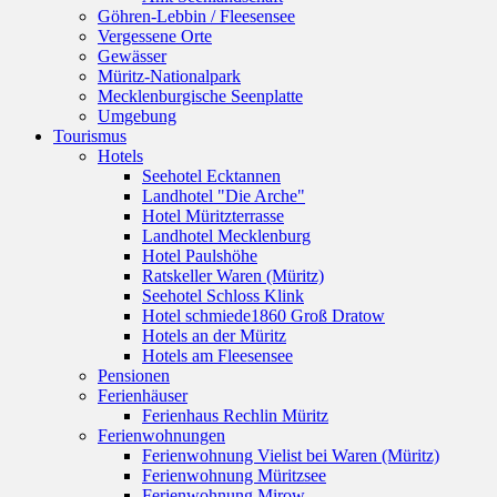
Göhren-Lebbin / Fleesensee
Vergessene Orte
Gewässer
Müritz-Nationalpark
Mecklenburgische Seenplatte
Umgebung
Tourismus
Hotels
Seehotel Ecktannen
Landhotel "Die Arche"
Hotel Müritzterrasse
Landhotel Mecklenburg
Hotel Paulshöhe
Ratskeller Waren (Müritz)
Seehotel Schloss Klink
Hotel schmiede1860 Groß Dratow
Hotels an der Müritz
Hotels am Fleesensee
Pensionen
Ferienhäuser
Ferienhaus Rechlin Müritz
Ferienwohnungen
Ferienwohnung Vielist bei Waren (Müritz)
Ferienwohnung Müritzsee
Ferienwohnung Mirow