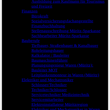
Ausbildung zum Kaufmann für Tourismus
und Freizeit
Finanzen
Bürokraft
Sozialversicherungsfachangestellte
Finanzbuchhaltung
Stellenausschreibung Müritz-Sparkasse
Sachbearbeiter Müritz-Sparkasse
Bauberufe
Tiefbauer, Straßenbauer & Kanalbauer
Rohrleitungsbauer
Kalkulator / Bauleiter
Baumaschinenführer
Planungsingenieur Waren (Müritz):
Bauleiter MOT
Leitplankenmonteur in Waren (Müritz)
Elektriker und Mechatroniker
Schlosser/Techniker
Techniker/Schlosser
Servicetechniker Medizintechnik
Servicemitarbeiter
Elektroinstallateur Müritzregion
Elektriker und Mechatroniker in Waren