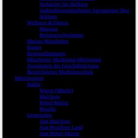
Verkäufer für Hofkäse
Außendienstmitarbeiter Agropartner Neu
Schloen
Wellness & Fitness
Masseur
Rettungsschwimmer
Marina Mitarbeiter
Küster
Regionalmanager
Mitarbeiter Marketing Müritzeum
Assistenten der Geschäftsleitung
Bereichsleiter Medizintechnik
Müritzregion
Städte
Waren (Müritz)
Malchow
Röbel/Müritz
Penzlin
Gemeinden
Amt Malchow
Amt Penzliner Land
Amt Röbel-Müritz