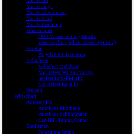
Müritzsail
Müritz-Saga
Müritzschwimmen
Müritz-Lauf
Müritz Fischtage
Wassersport
DRK Wasserrettung Müritz
Wasserschutzpolizei Waren (Müritz)
Vereine
Angelverein Kamerun
Volksfeste
Volksfest Malchow
Müritzfest Waren (Müritz)
Seefest Röbel/Müritz
Müritzfest Rechlin
Freizeit
Wirtschaft
Autoservice
Autohaus Multhaup
Autohaus Schlingmann
Car-HiFi Tuning Center
Baufirmen
Fersemota Gmbh