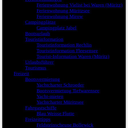
Ferienwohnung Vielist bei Waren (Müritz)
Ferienwohnung Müritzsee
Ferienwohnung Mirow
Campingplätze
Campingplatz Jabel
Bootsurlaub
Touristinformation
Touristinformation Rechlin
Touristinformation Fleesensee
Tourist-Information Waren (Müritz)
Urlaubsführer
Tourismus
Freizeit
Bootsvermietung
Yachtcharter Schroeder
Bootsvermietung Tiefwarensee
Yacht-mieten
Yachtcharter Müritzsee
Fahrgastschiffe
Blau Weisse Flotte
Freizeittipps
Feldsteinscheune Bollewick