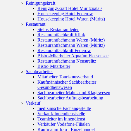
Reinigungskraft
Reinigungskraft Hotel Müritzpalais
Housekeeping Hotel Federow
Housekeeping Hotel Waren (Müritz)
Restaurant
Stellv. Restaurantleiter
Restaurantfachkraft Klink
Restaurantfachmann Waren (Müritz)
Restaurantfachmann Waren (Müritz)
Restaurantfachkraft Federow
Bistro-Mitarbeiter Aquafun Fleesensee
Restaurantfachmann Neustrelitz
Bistro-Mitarbeiter
Sachbearbeiter
Mitarbeiter Tourismusverband
Kaufmännischer Sachbearbeiter
Gesundheitswesen
Sachbearbeiter Mahn- und Klagewesen
Sachbearbeiter Auftragsbearbeitung
Verkauf
medizinische Fachangestellte
Verkauf/ Innendienststelle
Teamleiter im Innendienst
Verkäufer Vodafone-Filialen
Kaufmann/-frau - Einzelhandel