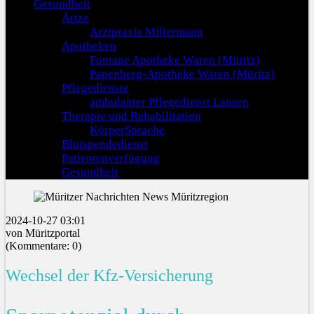
Gesundheit
Ärtze
Arztpraxis Millermann
Apotheken
Fontane Apotheke Waren (Müritz)
Papenberg-Apotheke Waren (Müritz)
Pflegedienste
ambulanter Pflegedienst Lansen
Therapie und Rehabilitation
KörperSprache
Blutspendedienst
Patientenverfügung
Gesundheit
2024-10-27 03:01
von Müritzportal
(Kommentare: 0)
Wechsel der Kfz-Versicherung