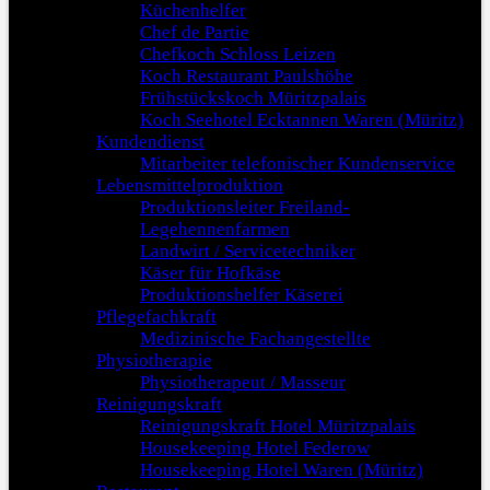
Küchenhelfer
Chef de Partie
Chefkoch Schloss Leizen
Koch Restaurant Paulshöhe
Frühstückskoch Müritzpalais
Koch Seehotel Ecktannen Waren (Müritz)
Kundendienst
Mitarbeiter telefonischer Kundenservice
Lebensmittelproduktion
Produktionsleiter Freiland-
Legehennenfarmen
Landwirt / Servicetechniker
Käser für Hofkäse
Produktionshelfer Käserei
Pflegefachkraft
Medizinische Fachangestellte
Physiotherapie
Physiotherapeut / Masseur
Reinigungskraft
Reinigungskraft Hotel Müritzpalais
Housekeeping Hotel Federow
Housekeeping Hotel Waren (Müritz)