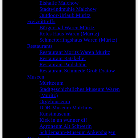
Eishalle Malchow
Stadtwindmühle Malchow
Outdoor-Urlaub Müritz
Freizeittreffs
Bürgersaal Waren Müritz
Rotes Haus Waren (Müritz)
Schmetterlingshaus Waren (Müritz)
Restaurants
Restaurant Moritz Waren Müritz
Restaurant Ratskeller
Restaurant Paulshöhe
Restaurant Schmiede Groß Dratow
Museen
Müritzeum
Stadtgeschichtliches Museum Waren
(Müritz)
Orgelmuseum
DDR-Museum Malchow
Kunstmuseum
Kiek in un wunner di!
Agroneum Alt Schwerin
Schliemann-Museum Ankershagen