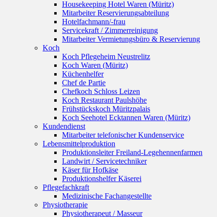
Housekeeping Hotel Waren (Müritz)
Mitarbeiter Reservierungsabteilung
Hotelfachmann/-frau
Servicekraft / Zimmerreinigung
Mitarbeiter Vermietungsbüro & Reservierung
Koch
Koch Pflegeheim Neustrelitz
Koch Waren (Müritz)
Küchenhelfer
Chef de Partie
Chefkoch Schloss Leizen
Koch Restaurant Paulshöhe
Frühstückskoch Müritzpalais
Koch Seehotel Ecktannen Waren (Müritz)
Kundendienst
Mitarbeiter telefonischer Kundenservice
Lebensmittelproduktion
Produktionsleiter Freiland-Legehennenfarmen
Landwirt / Servicetechniker
Käser für Hofkäse
Produktionshelfer Käserei
Pflegefachkraft
Medizinische Fachangestellte
Physiotherapie
Physiotherapeut / Masseur