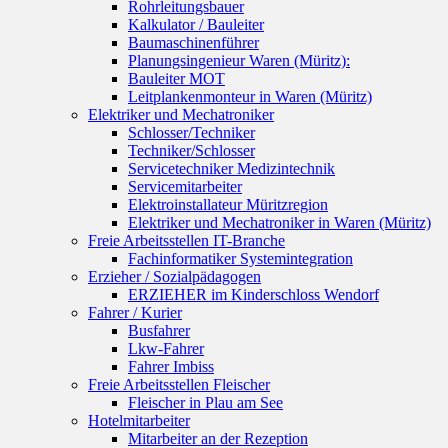
Rohrleitungsbauer
Kalkulator / Bauleiter
Baumaschinenführer
Planungsingenieur Waren (Müritz):
Bauleiter MOT
Leitplankenmonteur in Waren (Müritz)
Elektriker und Mechatroniker
Schlosser/Techniker
Techniker/Schlosser
Servicetechniker Medizintechnik
Servicemitarbeiter
Elektroinstallateur Müritzregion
Elektriker und Mechatroniker in Waren (Müritz)
Freie Arbeitsstellen IT-Branche
Fachinformatiker Systemintegration
Erzieher / Sozialpädagogen
ERZIEHER im Kinderschloss Wendorf
Fahrer / Kurier
Busfahrer
Lkw-Fahrer
Fahrer Imbiss
Freie Arbeitsstellen Fleischer
Fleischer in Plau am See
Hotelmitarbeiter
Mitarbeiter an der Rezeption