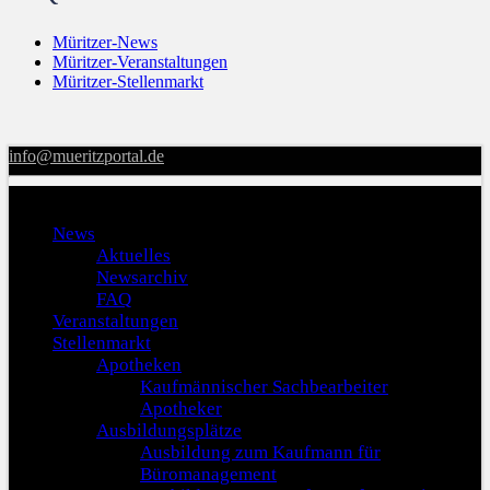
Müritzer-News
Müritzer-Veranstaltungen
Müritzer-Stellenmarkt
info@mueritzportal.de
Menu
News
Aktuelles
Newsarchiv
FAQ
Veranstaltungen
Stellenmarkt
Apotheken
Kaufmännischer Sachbearbeiter
Apotheker
Ausbildungsplätze
Ausbildung zum Kaufmann für
Büromanagement