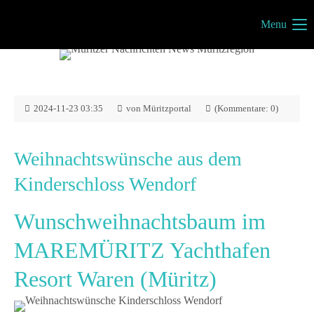
Menu
Müritzportal
Vilma Jönsson
Fresiavej 4C
4420 Regstrup
2024-11-23 03:35
von Müritzportal
(Kommentare: 0)
Dänemark
Weihnachtswünsche aus dem
Kinderschloss Wendorf
Kontakt
Wunschweihnachtsbaum im
info@mueritzportal.de
MAREMÜRITZ Yachthafen
Info´s
Resort Waren (Müritz)
Impressum
Datenschutz