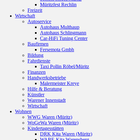
Müritzfest Rechlin
Freizeit
Wirtschaft
Autoservice
Autohaus Multhaup
Autohaus Schlingmann
Car-HiFi Tuning Center
Baufirmen
Fersemota Gmbh
Bildung
Fahrdienste
Taxi Pollin Röbel/Müritz
Finanzen
Handwerksbetriebe
Malermeister Kreye
Hilfe & Beratung
Künstler
Warener Innenstadt
Wirtschaft
Wohnen
WWG Waren (Müritz)
WoGeWa Waren (Müritz)
Kindertagesstätten
DRK Kita Waren (Müritz)
WABE-Kita Warensberg