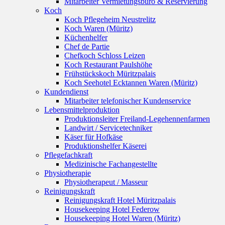
Mitarbeiter Vermietungsbüro & Reservierung
Koch
Koch Pflegeheim Neustrelitz
Koch Waren (Müritz)
Küchenhelfer
Chef de Partie
Chefkoch Schloss Leizen
Koch Restaurant Paulshöhe
Frühstückskoch Müritzpalais
Koch Seehotel Ecktannen Waren (Müritz)
Kundendienst
Mitarbeiter telefonischer Kundenservice
Lebensmittelproduktion
Produktionsleiter Freiland-Legehennenfarmen
Landwirt / Servicetechniker
Käser für Hofkäse
Produktionshelfer Käserei
Pflegefachkraft
Medizinische Fachangestellte
Physiotherapie
Physiotherapeut / Masseur
Reinigungskraft
Reinigungskraft Hotel Müritzpalais
Housekeeping Hotel Federow
Housekeeping Hotel Waren (Müritz)