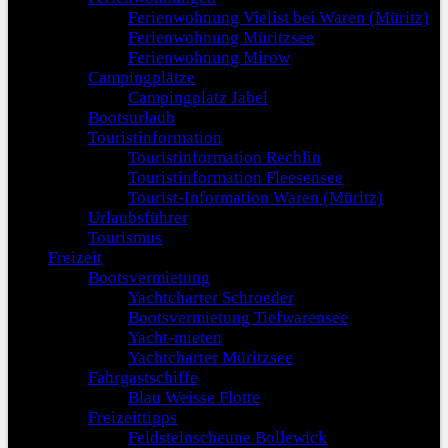
Ferienwohnung Vielist bei Waren (Müritz)
Ferienwohnung Müritzsee
Ferienwohnung Mirow
Campingplätze
Campingplatz Jabel
Bootsurlaub
Touristinformation
Touristinformation Rechlin
Touristinformation Fleesensee
Tourist-Information Waren (Müritz)
Urlaubsführer
Tourismus
Freizeit
Bootsvermietung
Yachtcharter Schroeder
Bootsvermietung Tiefwarensee
Yacht-mieten
Yachtcharter Müritzsee
Fahrgastschiffe
Blau Weisse Flotte
Freizeittipps
Feldsteinscheune Bollewick