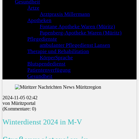
Gesundheit
Ärtze
Arztpraxis Millermann
Apotheken
Fontane Apotheke Waren (Müritz)
Papenberg-Apotheke Waren (Müritz)
Pflegedienste
ambulanter Pflegedienst Lansen
Therapie und Rehabilitation
KörperSprache
Blutspendedienst
Patientenverfügung
Gesundheit
2024-11-05 02:42
von Müritzportal
(Kommentare: 0)
Winterdienst 2024 in M-V