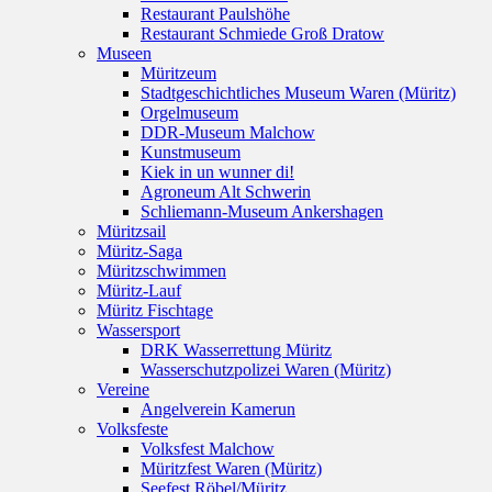
Restaurant Paulshöhe
Restaurant Schmiede Groß Dratow
Museen
Müritzeum
Stadtgeschichtliches Museum Waren (Müritz)
Orgelmuseum
DDR-Museum Malchow
Kunstmuseum
Kiek in un wunner di!
Agroneum Alt Schwerin
Schliemann-Museum Ankershagen
Müritzsail
Müritz-Saga
Müritzschwimmen
Müritz-Lauf
Müritz Fischtage
Wassersport
DRK Wasserrettung Müritz
Wasserschutzpolizei Waren (Müritz)
Vereine
Angelverein Kamerun
Volksfeste
Volksfest Malchow
Müritzfest Waren (Müritz)
Seefest Röbel/Müritz