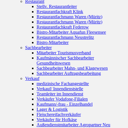
Restaurant
Stellv. Restaurantleiter
Restaurantfachkraft Klink
Restaurantfachmann Waren (Müritz)
Restaurantfachmann Waren (Müritz)
Restaurantfachkraft Federow
Bistro-Mitarbeiter Aquafun Fleesensee
Restaurantfachmann Neustrelitz
Bistro-Mitarbeiter
Sachbearbeiter
Mitarbeiter Tourismusverband
Kaufmännischer Sachbearbeiter
Gesundheitswesen
Sachbearbeiter Mahn- und Klagewesen
Sachbearbeiter Auftragsbearbeitung
Verkauf
medizinische Fachangestellte
Verkauf/ Innendienststelle
Teamleiter im Innendienst
Verkäufer Vodafone-Filialen
Kaufmann/-frau - Einzelhandel
Lager & Logistik
Fleischereifachverkäufer
Verkäufer für Hofkäse
Außendienstmitarbeiter Agropartner Neu