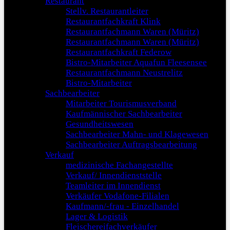
Restaurant
Stellv. Restaurantleiter
Restaurantfachkraft Klink
Restaurantfachmann Waren (Müritz)
Restaurantfachmann Waren (Müritz)
Restaurantfachkraft Federow
Bistro-Mitarbeiter Aquafun Fleesensee
Restaurantfachmann Neustrelitz
Bistro-Mitarbeiter
Sachbearbeiter
Mitarbeiter Tourismusverband
Kaufmännischer Sachbearbeiter
Gesundheitswesen
Sachbearbeiter Mahn- und Klagewesen
Sachbearbeiter Auftragsbearbeitung
Verkauf
medizinische Fachangestellte
Verkauf/ Innendienststelle
Teamleiter im Innendienst
Verkäufer Vodafone-Filialen
Kaufmann/-frau - Einzelhandel
Lager & Logistik
Fleischereifachverkäufer