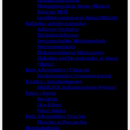
Baumaschinenführer
Planungsingenieur Waren (Müritz):
Bauleiter MOT
Leitplankenmonteur in Waren (Müritz)
Elektriker und Mechatroniker
Schlosser/Techniker
Techniker/Schlosser
Servicetechniker Medizintechnik
Servicemitarbeiter
Elektroinstallateur Müritzregion
Elektriker und Mechatroniker in Waren
(Müritz)
Freie Arbeitsstellen IT-Branche
Fachinformatiker Systemintegration
Erzieher / Sozialpädagogen
ERZIEHER im Kinderschloss Wendorf
Fahrer / Kurier
Busfahrer
Lkw-Fahrer
Fahrer Imbiss
Freie Arbeitsstellen Fleischer
Fleischer in Plau am See
Hotelmitarbeiter