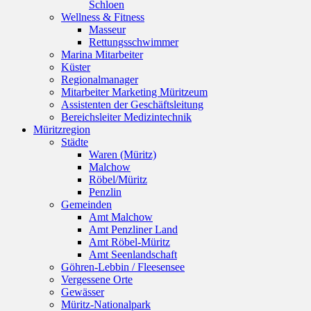
Schloen
Wellness & Fitness
Masseur
Rettungsschwimmer
Marina Mitarbeiter
Küster
Regionalmanager
Mitarbeiter Marketing Müritzeum
Assistenten der Geschäftsleitung
Bereichsleiter Medizintechnik
Müritzregion
Städte
Waren (Müritz)
Malchow
Röbel/Müritz
Penzlin
Gemeinden
Amt Malchow
Amt Penzliner Land
Amt Röbel-Müritz
Amt Seenlandschaft
Göhren-Lebbin / Fleesensee
Vergessene Orte
Gewässer
Müritz-Nationalpark