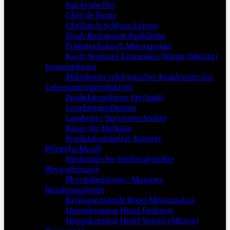
Küchenhelfer
Chef de Partie
Chefkoch Schloss Leizen
Koch Restaurant Paulshöhe
Frühstückskoch Müritzpalais
Koch Seehotel Ecktannen Waren (Müritz)
Kundendienst
Mitarbeiter telefonischer Kundenservice
Lebensmittelproduktion
Produktionsleiter Freiland-
Legehennenfarmen
Landwirt / Servicetechniker
Käser für Hofkäse
Produktionshelfer Käserei
Pflegefachkraft
Medizinische Fachangestellte
Physiotherapie
Physiotherapeut / Masseur
Reinigungskraft
Reinigungskraft Hotel Müritzpalais
Housekeeping Hotel Federow
Housekeeping Hotel Waren (Müritz)