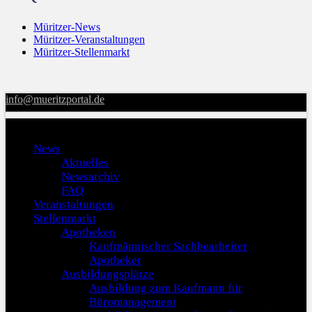
Müritzer-News
Müritzer-Veranstaltungen
Müritzer-Stellenmarkt
info@mueritzportal.de
Menu
News
Aktuelles
Newsarchiv
FAQ
Veranstaltungen
Stellenmarkt
Apotheken
Kaufmännischer Sachbearbeiter
Apotheker
Ausbildungsplätze
Ausbildung zum Kaufmann für
Büromanagement