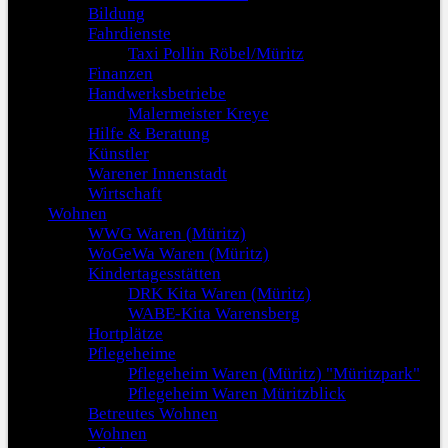
Bildung
Fahrdienste
Taxi Pollin Röbel/Müritz
Finanzen
Handwerksbetriebe
Malermeister Kreye
Hilfe & Beratung
Künstler
Warener Innenstadt
Wirtschaft
Wohnen
WWG Waren (Müritz)
WoGeWa Waren (Müritz)
Kindertagesstätten
DRK Kita Waren (Müritz)
WABE-Kita Warensberg
Hortplätze
Pflegeheime
Pflegeheim Waren (Müritz) "Müritzpark"
Pflegeheim Waren Müritzblick
Betreutes Wohnen
Wohnen