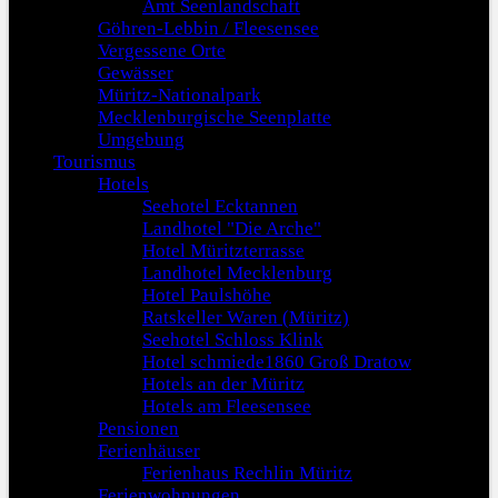
Amt Seenlandschaft
Göhren-Lebbin / Fleesensee
Vergessene Orte
Gewässer
Müritz-Nationalpark
Mecklenburgische Seenplatte
Umgebung
Tourismus
Hotels
Seehotel Ecktannen
Landhotel "Die Arche"
Hotel Müritzterrasse
Landhotel Mecklenburg
Hotel Paulshöhe
Ratskeller Waren (Müritz)
Seehotel Schloss Klink
Hotel schmiede1860 Groß Dratow
Hotels an der Müritz
Hotels am Fleesensee
Pensionen
Ferienhäuser
Ferienhaus Rechlin Müritz
Ferienwohnungen