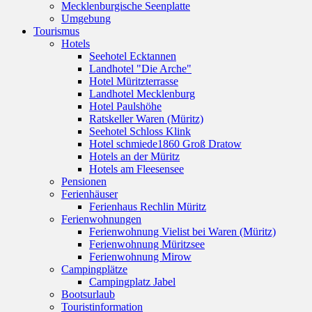
Mecklenburgische Seenplatte
Umgebung
Tourismus
Hotels
Seehotel Ecktannen
Landhotel "Die Arche"
Hotel Müritzterrasse
Landhotel Mecklenburg
Hotel Paulshöhe
Ratskeller Waren (Müritz)
Seehotel Schloss Klink
Hotel schmiede1860 Groß Dratow
Hotels an der Müritz
Hotels am Fleesensee
Pensionen
Ferienhäuser
Ferienhaus Rechlin Müritz
Ferienwohnungen
Ferienwohnung Vielist bei Waren (Müritz)
Ferienwohnung Müritzsee
Ferienwohnung Mirow
Campingplätze
Campingplatz Jabel
Bootsurlaub
Touristinformation