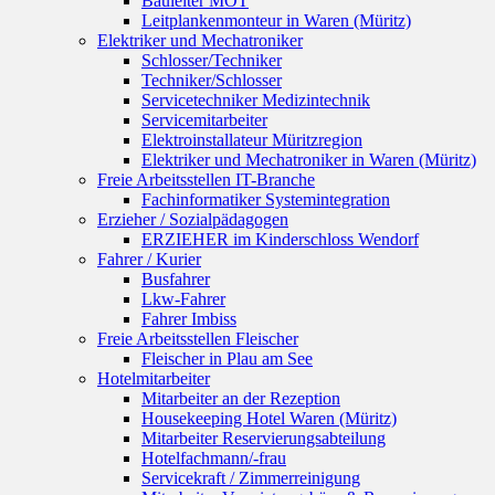
Bauleiter MOT
Leitplankenmonteur in Waren (Müritz)
Elektriker und Mechatroniker
Schlosser/Techniker
Techniker/Schlosser
Servicetechniker Medizintechnik
Servicemitarbeiter
Elektroinstallateur Müritzregion
Elektriker und Mechatroniker in Waren (Müritz)
Freie Arbeitsstellen IT-Branche
Fachinformatiker Systemintegration
Erzieher / Sozialpädagogen
ERZIEHER im Kinderschloss Wendorf
Fahrer / Kurier
Busfahrer
Lkw-Fahrer
Fahrer Imbiss
Freie Arbeitsstellen Fleischer
Fleischer in Plau am See
Hotelmitarbeiter
Mitarbeiter an der Rezeption
Housekeeping Hotel Waren (Müritz)
Mitarbeiter Reservierungsabteilung
Hotelfachmann/-frau
Servicekraft / Zimmerreinigung