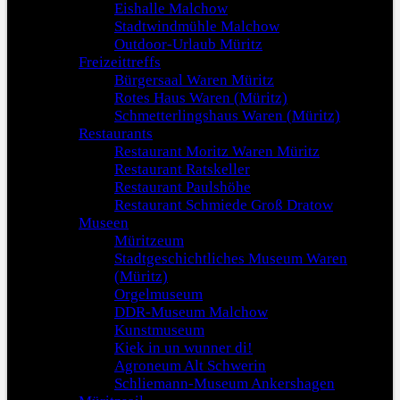
Eishalle Malchow
Stadtwindmühle Malchow
Outdoor-Urlaub Müritz
Freizeittreffs
Bürgersaal Waren Müritz
Rotes Haus Waren (Müritz)
Schmetterlingshaus Waren (Müritz)
Restaurants
Restaurant Moritz Waren Müritz
Restaurant Ratskeller
Restaurant Paulshöhe
Restaurant Schmiede Groß Dratow
Museen
Müritzeum
Stadtgeschichtliches Museum Waren
(Müritz)
Orgelmuseum
DDR-Museum Malchow
Kunstmuseum
Kiek in un wunner di!
Agroneum Alt Schwerin
Schliemann-Museum Ankershagen