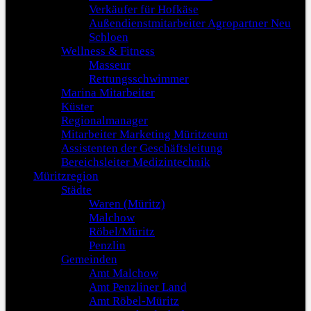
Verkäufer für Hofkäse
Außendienstmitarbeiter Agropartner Neu
Schloen
Wellness & Fitness
Masseur
Rettungsschwimmer
Marina Mitarbeiter
Küster
Regionalmanager
Mitarbeiter Marketing Müritzeum
Assistenten der Geschäftsleitung
Bereichsleiter Medizintechnik
Müritzregion
Städte
Waren (Müritz)
Malchow
Röbel/Müritz
Penzlin
Gemeinden
Amt Malchow
Amt Penzliner Land
Amt Röbel-Müritz