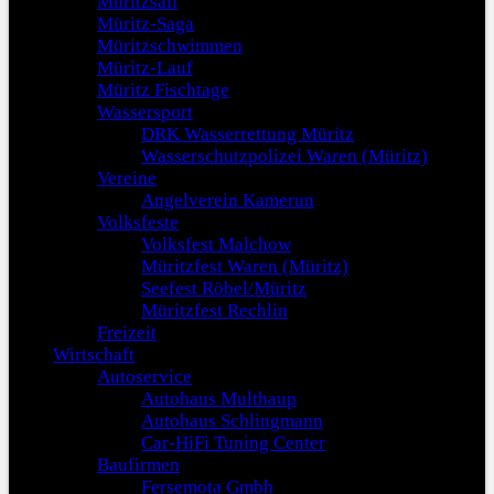
Müritzsail
Müritz-Saga
Müritzschwimmen
Müritz-Lauf
Müritz Fischtage
Wassersport
DRK Wasserrettung Müritz
Wasserschutzpolizei Waren (Müritz)
Vereine
Angelverein Kamerun
Volksfeste
Volksfest Malchow
Müritzfest Waren (Müritz)
Seefest Röbel/Müritz
Müritzfest Rechlin
Freizeit
Wirtschaft
Autoservice
Autohaus Multhaup
Autohaus Schlingmann
Car-HiFi Tuning Center
Baufirmen
Fersemota Gmbh