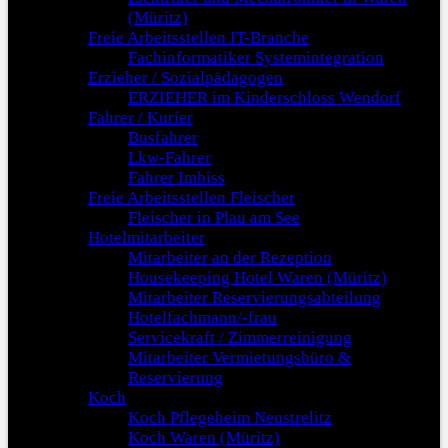
(Müritz)
Freie Arbeitsstellen IT-Branche
Fachinformatiker Systemintegration
Erzieher / Sozialpädagogen
ERZIEHER im Kinderschloss Wendorf
Fahrer / Kurier
Busfahrer
Lkw-Fahrer
Fahrer Imbiss
Freie Arbeitsstellen Fleischer
Fleischer in Plau am See
Hotelmitarbeiter
Mitarbeiter an der Rezeption
Housekeeping Hotel Waren (Müritz)
Mitarbeiter Reservierungsabteilung
Hotelfachmann/-frau
Servicekraft / Zimmerreinigung
Mitarbeiter Vermietungsbüro &
Reservierung
Koch
Koch Pflegeheim Neustrelitz
Koch Waren (Müritz)