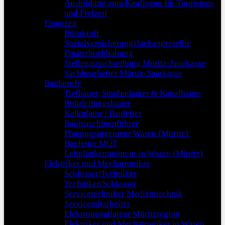
Ausbildung zum Kaufmann für Tourismus
und Freizeit
Finanzen
Bürokraft
Sozialversicherungsfachangestellte
Finanzbuchhaltung
Stellenausschreibung Müritz-Sparkasse
Sachbearbeiter Müritz-Sparkasse
Bauberufe
Tiefbauer, Straßenbauer & Kanalbauer
Rohrleitungsbauer
Kalkulator / Bauleiter
Baumaschinenführer
Planungsingenieur Waren (Müritz):
Bauleiter MOT
Leitplankenmonteur in Waren (Müritz)
Elektriker und Mechatroniker
Schlosser/Techniker
Techniker/Schlosser
Servicetechniker Medizintechnik
Servicemitarbeiter
Elektroinstallateur Müritzregion
Elektriker und Mechatroniker in Waren