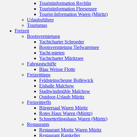
Touristinformation Rechlin
Touristinformation Fleesensee
Tourist-Information Waren (Müritz)
Urlaubsführer
Tourismus
Freizeit
Bootsvermietung
Yachtcharter Schroeder
Bootsvermietung Tiefwarensee
Yacht-mieten
Yachtcharter Müritzsee
Fahrgastschiffe
Blau Weisse Flotte
Freizeittipps
Feldsteinscheune Bollewick
Eishalle Malchow
Stadtwindmühle Malchow
Outdoor-Urlaub Müritz
Freizeittreffs
Bürgersaal Waren Müritz
Rotes Haus Waren (Müritz)
Schmetterlingshaus Waren (Müritz)
Restaurants
Restaurant Moritz Waren Müritz
Restaurant Ratskeller