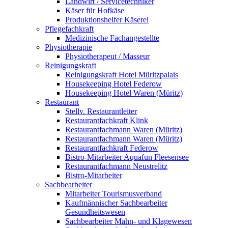
Landwirt / Servicetechniker
Käser für Hofkäse
Produktionshelfer Käserei
Pflegefachkraft
Medizinische Fachangestellte
Physiotherapie
Physiotherapeut / Masseur
Reinigungskraft
Reinigungskraft Hotel Müritzpalais
Housekeeping Hotel Federow
Housekeeping Hotel Waren (Müritz)
Restaurant
Stellv. Restaurantleiter
Restaurantfachkraft Klink
Restaurantfachmann Waren (Müritz)
Restaurantfachmann Waren (Müritz)
Restaurantfachkraft Federow
Bistro-Mitarbeiter Aquafun Fleesensee
Restaurantfachmann Neustrelitz
Bistro-Mitarbeiter
Sachbearbeiter
Mitarbeiter Tourismusverband
Kaufmännischer Sachbearbeiter
Gesundheitswesen
Sachbearbeiter Mahn- und Klagewesen