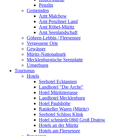
Penzlin
Gemeinden
Amt Malchow
Amt Penzliner Land
Amt Röbel-Müritz
Amt Seenlandschaft
Göhren-Lebbin / Fleesensee
Vergessene Orte
Gewässer
Müritz-Nationalpark
Mecklenburgische Seenplatte
Umgebung
Tourismus
Hotels
Seehotel Ecktannen
Landhotel "Die Arche"
Hotel Müritzterrasse
Landhotel Mecklenburg
Hotel Paulshöhe
Ratskeller Waren (Müritz)
Seehotel Schloss Klink
Hotel schmiede1860 Groß Dratow
Hotels an der Müritz
Hotels am Fleesensee