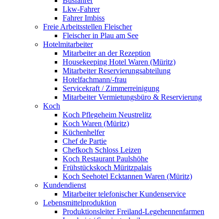
Busfahrer
Lkw-Fahrer
Fahrer Imbiss
Freie Arbeitsstellen Fleischer
Fleischer in Plau am See
Hotelmitarbeiter
Mitarbeiter an der Rezeption
Housekeeping Hotel Waren (Müritz)
Mitarbeiter Reservierungsabteilung
Hotelfachmann/-frau
Servicekraft / Zimmerreinigung
Mitarbeiter Vermietungsbüro & Reservierung
Koch
Koch Pflegeheim Neustrelitz
Koch Waren (Müritz)
Küchenhelfer
Chef de Partie
Chefkoch Schloss Leizen
Koch Restaurant Paulshöhe
Frühstückskoch Müritzpalais
Koch Seehotel Ecktannen Waren (Müritz)
Kundendienst
Mitarbeiter telefonischer Kundenservice
Lebensmittelproduktion
Produktionsleiter Freiland-Legehennenfarmen