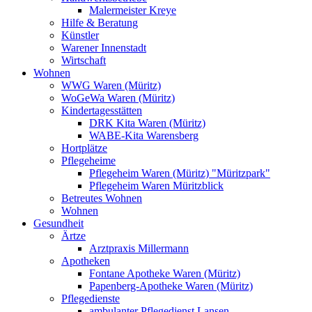
Malermeister Kreye
Hilfe & Beratung
Künstler
Warener Innenstadt
Wirtschaft
Wohnen
WWG Waren (Müritz)
WoGeWa Waren (Müritz)
Kindertagesstätten
DRK Kita Waren (Müritz)
WABE-Kita Warensberg
Hortplätze
Pflegeheime
Pflegeheim Waren (Müritz) "Müritzpark"
Pflegeheim Waren Müritzblick
Betreutes Wohnen
Wohnen
Gesundheit
Ärtze
Arztpraxis Millermann
Apotheken
Fontane Apotheke Waren (Müritz)
Papenberg-Apotheke Waren (Müritz)
Pflegedienste
ambulanter Pflegedienst Lansen