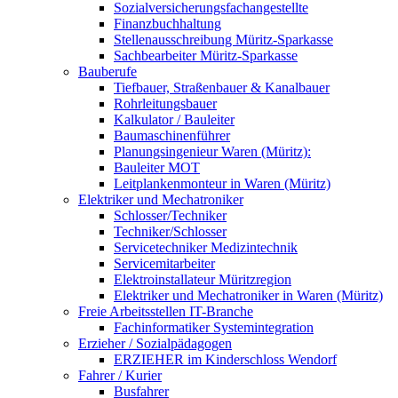
Sozialversicherungsfachangestellte
Finanzbuchhaltung
Stellenausschreibung Müritz-Sparkasse
Sachbearbeiter Müritz-Sparkasse
Bauberufe
Tiefbauer, Straßenbauer & Kanalbauer
Rohrleitungsbauer
Kalkulator / Bauleiter
Baumaschinenführer
Planungsingenieur Waren (Müritz):
Bauleiter MOT
Leitplankenmonteur in Waren (Müritz)
Elektriker und Mechatroniker
Schlosser/Techniker
Techniker/Schlosser
Servicetechniker Medizintechnik
Servicemitarbeiter
Elektroinstallateur Müritzregion
Elektriker und Mechatroniker in Waren (Müritz)
Freie Arbeitsstellen IT-Branche
Fachinformatiker Systemintegration
Erzieher / Sozialpädagogen
ERZIEHER im Kinderschloss Wendorf
Fahrer / Kurier
Busfahrer