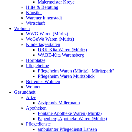
Malermeister Kreye
Hilfe & Beratung
Künstler
Warener Innenstadt
Wirtschaft
Wohnen
WWG Waren (Müritz)
WoGeWa Waren (Müritz)
Kindertagesstätten
DRK Kita Waren (Müritz)
WABE-Kita Warensberg
Hortplätze
Pflegeheime
Pflegeheim Waren (Müritz) "Müritzpark"
Pflegeheim Waren Müritzblick
Betreutes Wohnen
Wohnen
Gesundheit
Ärtze
Arztpraxis Millermann
Apotheken
Fontane Apotheke Waren (Müritz)
Papenberg-Apotheke Waren (Müritz)
Pflegedienste
ambulanter Pflegedienst Lansen