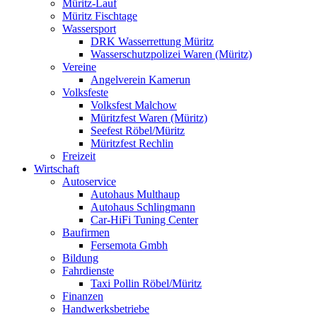
Müritz-Lauf
Müritz Fischtage
Wassersport
DRK Wasserrettung Müritz
Wasserschutzpolizei Waren (Müritz)
Vereine
Angelverein Kamerun
Volksfeste
Volksfest Malchow
Müritzfest Waren (Müritz)
Seefest Röbel/Müritz
Müritzfest Rechlin
Freizeit
Wirtschaft
Autoservice
Autohaus Multhaup
Autohaus Schlingmann
Car-HiFi Tuning Center
Baufirmen
Fersemota Gmbh
Bildung
Fahrdienste
Taxi Pollin Röbel/Müritz
Finanzen
Handwerksbetriebe