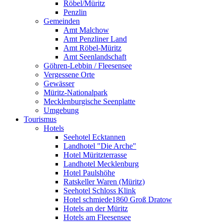
Röbel/Müritz
Penzlin
Gemeinden
Amt Malchow
Amt Penzliner Land
Amt Röbel-Müritz
Amt Seenlandschaft
Göhren-Lebbin / Fleesensee
Vergessene Orte
Gewässer
Müritz-Nationalpark
Mecklenburgische Seenplatte
Umgebung
Tourismus
Hotels
Seehotel Ecktannen
Landhotel "Die Arche"
Hotel Müritzterrasse
Landhotel Mecklenburg
Hotel Paulshöhe
Ratskeller Waren (Müritz)
Seehotel Schloss Klink
Hotel schmiede1860 Groß Dratow
Hotels an der Müritz
Hotels am Fleesensee