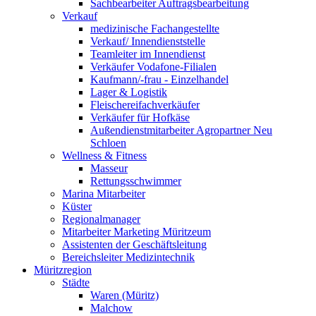
Sachbearbeiter Auftragsbearbeitung
Verkauf
medizinische Fachangestellte
Verkauf/ Innendienststelle
Teamleiter im Innendienst
Verkäufer Vodafone-Filialen
Kaufmann/-frau - Einzelhandel
Lager & Logistik
Fleischereifachverkäufer
Verkäufer für Hofkäse
Außendienstmitarbeiter Agropartner Neu
Schloen
Wellness & Fitness
Masseur
Rettungsschwimmer
Marina Mitarbeiter
Küster
Regionalmanager
Mitarbeiter Marketing Müritzeum
Assistenten der Geschäftsleitung
Bereichsleiter Medizintechnik
Müritzregion
Städte
Waren (Müritz)
Malchow