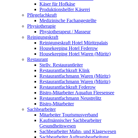
Käser für Hofkäse
Produktionshelfer Käserei
Pflegefachkraft
Medizinische Fachangestellte
Physiotherapie
Physiotherapeut / Masseur
Reinigungskraft
Reinigungskraft Hotel Müritzpalais
Housekeeping Hotel Federow
Housekeeping Hotel Waren (Müritz)
Restaurant
Stellv. Restaurantleiter
Restaurantfachkraft Klink
Restaurantfachmann Waren (Müritz)
Restaurantfachmann Waren (Müritz)
Restaurantfachkraft Federow
Bistro-Mitarbeiter Aquafun Fleesensee
Restaurantfachmann Neustrelitz
Bistro-Mitarbeiter
Sachbearbeiter
Mitarbeiter Tourismusverband
Kaufmännischer Sachbearbeiter
Gesundheitswesen
Sachbearbeiter Mahn- und Klagewesen
Sachbearbeiter Auftragsbearbeitung