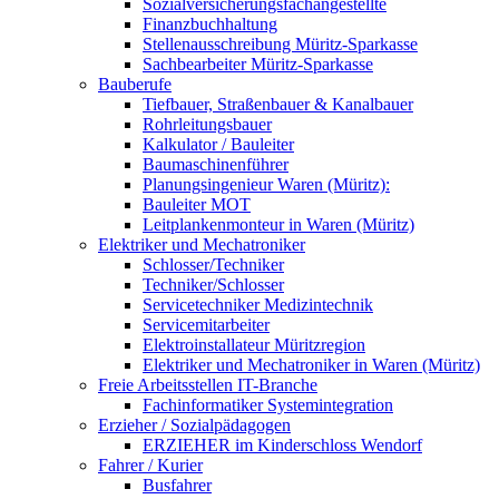
Sozialversicherungsfachangestellte
Finanzbuchhaltung
Stellenausschreibung Müritz-Sparkasse
Sachbearbeiter Müritz-Sparkasse
Bauberufe
Tiefbauer, Straßenbauer & Kanalbauer
Rohrleitungsbauer
Kalkulator / Bauleiter
Baumaschinenführer
Planungsingenieur Waren (Müritz):
Bauleiter MOT
Leitplankenmonteur in Waren (Müritz)
Elektriker und Mechatroniker
Schlosser/Techniker
Techniker/Schlosser
Servicetechniker Medizintechnik
Servicemitarbeiter
Elektroinstallateur Müritzregion
Elektriker und Mechatroniker in Waren (Müritz)
Freie Arbeitsstellen IT-Branche
Fachinformatiker Systemintegration
Erzieher / Sozialpädagogen
ERZIEHER im Kinderschloss Wendorf
Fahrer / Kurier
Busfahrer