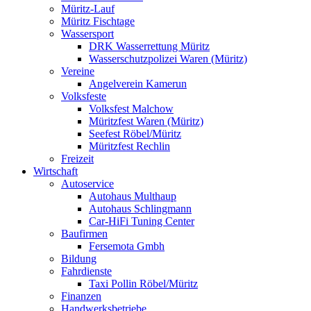
Müritz-Lauf
Müritz Fischtage
Wassersport
DRK Wasserrettung Müritz
Wasserschutzpolizei Waren (Müritz)
Vereine
Angelverein Kamerun
Volksfeste
Volksfest Malchow
Müritzfest Waren (Müritz)
Seefest Röbel/Müritz
Müritzfest Rechlin
Freizeit
Wirtschaft
Autoservice
Autohaus Multhaup
Autohaus Schlingmann
Car-HiFi Tuning Center
Baufirmen
Fersemota Gmbh
Bildung
Fahrdienste
Taxi Pollin Röbel/Müritz
Finanzen
Handwerksbetriebe