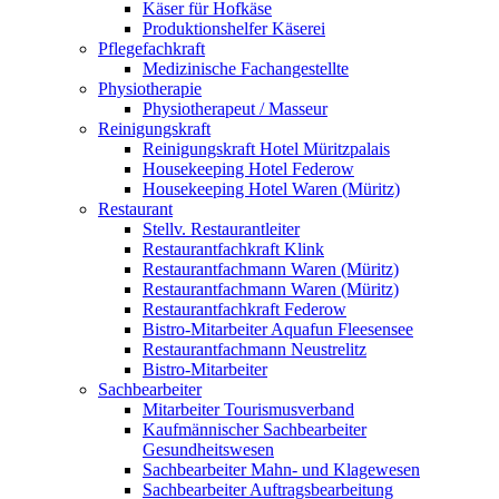
Käser für Hofkäse
Produktionshelfer Käserei
Pflegefachkraft
Medizinische Fachangestellte
Physiotherapie
Physiotherapeut / Masseur
Reinigungskraft
Reinigungskraft Hotel Müritzpalais
Housekeeping Hotel Federow
Housekeeping Hotel Waren (Müritz)
Restaurant
Stellv. Restaurantleiter
Restaurantfachkraft Klink
Restaurantfachmann Waren (Müritz)
Restaurantfachmann Waren (Müritz)
Restaurantfachkraft Federow
Bistro-Mitarbeiter Aquafun Fleesensee
Restaurantfachmann Neustrelitz
Bistro-Mitarbeiter
Sachbearbeiter
Mitarbeiter Tourismusverband
Kaufmännischer Sachbearbeiter
Gesundheitswesen
Sachbearbeiter Mahn- und Klagewesen
Sachbearbeiter Auftragsbearbeitung