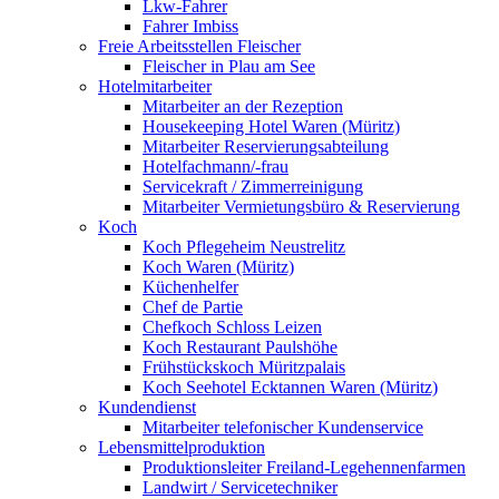
Lkw-Fahrer
Fahrer Imbiss
Freie Arbeitsstellen Fleischer
Fleischer in Plau am See
Hotelmitarbeiter
Mitarbeiter an der Rezeption
Housekeeping Hotel Waren (Müritz)
Mitarbeiter Reservierungsabteilung
Hotelfachmann/-frau
Servicekraft / Zimmerreinigung
Mitarbeiter Vermietungsbüro & Reservierung
Koch
Koch Pflegeheim Neustrelitz
Koch Waren (Müritz)
Küchenhelfer
Chef de Partie
Chefkoch Schloss Leizen
Koch Restaurant Paulshöhe
Frühstückskoch Müritzpalais
Koch Seehotel Ecktannen Waren (Müritz)
Kundendienst
Mitarbeiter telefonischer Kundenservice
Lebensmittelproduktion
Produktionsleiter Freiland-Legehennenfarmen
Landwirt / Servicetechniker