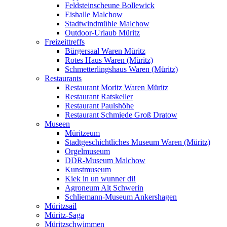
Feldsteinscheune Bollewick
Eishalle Malchow
Stadtwindmühle Malchow
Outdoor-Urlaub Müritz
Freizeittreffs
Bürgersaal Waren Müritz
Rotes Haus Waren (Müritz)
Schmetterlingshaus Waren (Müritz)
Restaurants
Restaurant Moritz Waren Müritz
Restaurant Ratskeller
Restaurant Paulshöhe
Restaurant Schmiede Groß Dratow
Museen
Müritzeum
Stadtgeschichtliches Museum Waren (Müritz)
Orgelmuseum
DDR-Museum Malchow
Kunstmuseum
Kiek in un wunner di!
Agroneum Alt Schwerin
Schliemann-Museum Ankershagen
Müritzsail
Müritz-Saga
Müritzschwimmen