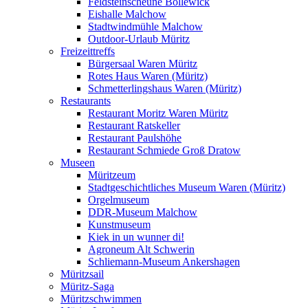
Feldsteinscheune Bollewick
Eishalle Malchow
Stadtwindmühle Malchow
Outdoor-Urlaub Müritz
Freizeittreffs
Bürgersaal Waren Müritz
Rotes Haus Waren (Müritz)
Schmetterlingshaus Waren (Müritz)
Restaurants
Restaurant Moritz Waren Müritz
Restaurant Ratskeller
Restaurant Paulshöhe
Restaurant Schmiede Groß Dratow
Museen
Müritzeum
Stadtgeschichtliches Museum Waren (Müritz)
Orgelmuseum
DDR-Museum Malchow
Kunstmuseum
Kiek in un wunner di!
Agroneum Alt Schwerin
Schliemann-Museum Ankershagen
Müritzsail
Müritz-Saga
Müritzschwimmen