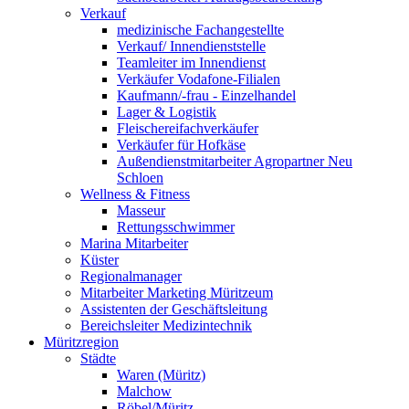
Verkauf
medizinische Fachangestellte
Verkauf/ Innendienststelle
Teamleiter im Innendienst
Verkäufer Vodafone-Filialen
Kaufmann/-frau - Einzelhandel
Lager & Logistik
Fleischereifachverkäufer
Verkäufer für Hofkäse
Außendienstmitarbeiter Agropartner Neu
Schloen
Wellness & Fitness
Masseur
Rettungsschwimmer
Marina Mitarbeiter
Küster
Regionalmanager
Mitarbeiter Marketing Müritzeum
Assistenten der Geschäftsleitung
Bereichsleiter Medizintechnik
Müritzregion
Städte
Waren (Müritz)
Malchow
Röbel/Müritz