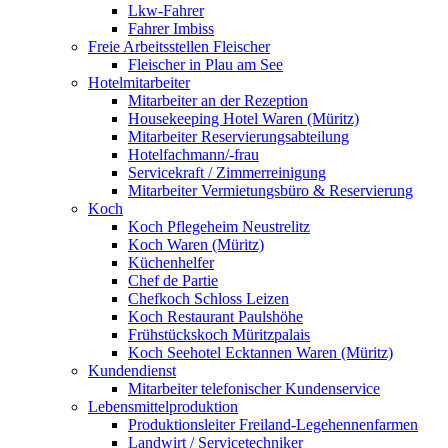
Lkw-Fahrer
Fahrer Imbiss
Freie Arbeitsstellen Fleischer
Fleischer in Plau am See
Hotelmitarbeiter
Mitarbeiter an der Rezeption
Housekeeping Hotel Waren (Müritz)
Mitarbeiter Reservierungsabteilung
Hotelfachmann/-frau
Servicekraft / Zimmerreinigung
Mitarbeiter Vermietungsbüro & Reservierung
Koch
Koch Pflegeheim Neustrelitz
Koch Waren (Müritz)
Küchenhelfer
Chef de Partie
Chefkoch Schloss Leizen
Koch Restaurant Paulshöhe
Frühstückskoch Müritzpalais
Koch Seehotel Ecktannen Waren (Müritz)
Kundendienst
Mitarbeiter telefonischer Kundenservice
Lebensmittelproduktion
Produktionsleiter Freiland-Legehennenfarmen
Landwirt / Servicetechniker