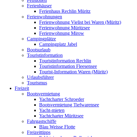
Pensionen
Ferienhäuser
Ferienhaus Rechlin Müritz
Ferienwohnungen
Ferienwohnung Vielist bei Waren (Müritz)
Ferienwohnung Müritzsee
Ferienwohnung Mirow
Campingplätze
Campingplatz Jabel
Bootsurlaub
Touristinformation
Touristinformation Rechlin
Touristinformation Fleesensee
Tourist-Information Waren (Müritz)
Urlaubsführer
Tourismus
Freizeit
Bootsvermietung
Yachtcharter Schroeder
Bootsvermietung Tiefwarensee
Yacht-mieten
Yachtcharter Müritzsee
Fahrgastschiffe
Blau Weisse Flotte
Freizeittipps