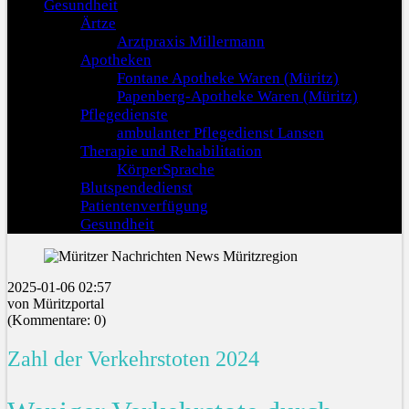
Gesundheit
Ärtze
Arztpraxis Millermann
Apotheken
Fontane Apotheke Waren (Müritz)
Papenberg-Apotheke Waren (Müritz)
Pflegedienste
ambulanter Pflegedienst Lansen
Therapie und Rehabilitation
KörperSprache
Blutspendedienst
Patientenverfügung
Gesundheit
2025-01-06 02:57
von Müritzportal
(Kommentare: 0)
Zahl der Verkehrstoten 2024