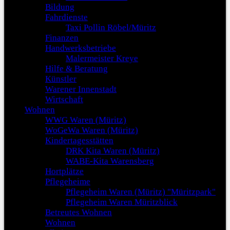
Bildung
Fahrdienste
Taxi Pollin Röbel/Müritz
Finanzen
Handwerksbetriebe
Malermeister Kreye
Hilfe & Beratung
Künstler
Warener Innenstadt
Wirtschaft
Wohnen
WWG Waren (Müritz)
WoGeWa Waren (Müritz)
Kindertagesstätten
DRK Kita Waren (Müritz)
WABE-Kita Warensberg
Hortplätze
Pflegeheime
Pflegeheim Waren (Müritz) "Müritzpark"
Pflegeheim Waren Müritzblick
Betreutes Wohnen
Wohnen