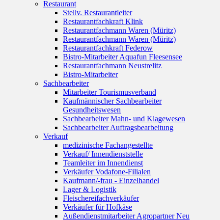
Restaurant
Stellv. Restaurantleiter
Restaurantfachkraft Klink
Restaurantfachmann Waren (Müritz)
Restaurantfachmann Waren (Müritz)
Restaurantfachkraft Federow
Bistro-Mitarbeiter Aquafun Fleesensee
Restaurantfachmann Neustrelitz
Bistro-Mitarbeiter
Sachbearbeiter
Mitarbeiter Tourismusverband
Kaufmännischer Sachbearbeiter
Gesundheitswesen
Sachbearbeiter Mahn- und Klagewesen
Sachbearbeiter Auftragsbearbeitung
Verkauf
medizinische Fachangestellte
Verkauf/ Innendienststelle
Teamleiter im Innendienst
Verkäufer Vodafone-Filialen
Kaufmann/-frau - Einzelhandel
Lager & Logistik
Fleischereifachverkäufer
Verkäufer für Hofkäse
Außendienstmitarbeiter Agropartner Neu