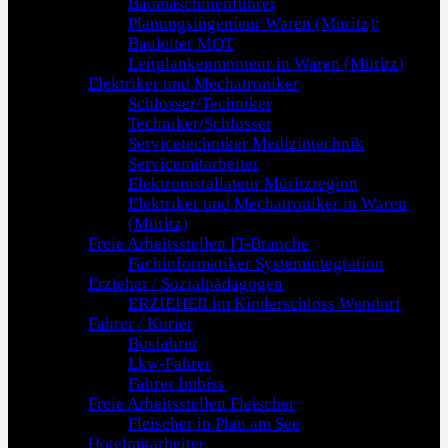
Baumaschinenführer
Planungsingenieur Waren (Müritz):
Bauleiter MOT
Leitplankenmonteur in Waren (Müritz)
Elektriker und Mechatroniker
Schlosser/Techniker
Techniker/Schlosser
Servicetechniker Medizintechnik
Servicemitarbeiter
Elektroinstallateur Müritzregion
Elektriker und Mechatroniker in Waren
(Müritz)
Freie Arbeitsstellen IT-Branche
Fachinformatiker Systemintegration
Erzieher / Sozialpädagogen
ERZIEHER im Kinderschloss Wendorf
Fahrer / Kurier
Busfahrer
Lkw-Fahrer
Fahrer Imbiss
Freie Arbeitsstellen Fleischer
Fleischer in Plau am See
Hotelmitarbeiter