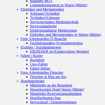
Bauleiter MOT
Leitplankenmonteur in Waren (Müritz)
Elektriker und Mechatroniker
Schlosser/Techniker
Techniker/Schlosser
Servicetechniker Medizintechnik
Servicemitarbeiter
Elektroinstallateur Müritzregion
Elektriker und Mechatroniker in Waren (Müritz)
Freie Arbeitsstellen IT-Branche
Fachinformatiker Systemintegration
Erzieher / Sozialpädagogen
ERZIEHER im Kinderschloss Wendorf
Fahrer / Kurier
Busfahrer
Lkw-Fahrer
Fahrer Imbiss
Freie Arbeitsstellen Fleischer
Fleischer in Plau am See
Hotelmitarbeiter
Mitarbeiter an der Rezeption
Housekeeping Hotel Waren (Müritz)
Mitarbeiter Reservierungsabteilung
Hotelfachmann/-frau
Servicekraft / Zimmerreinigung