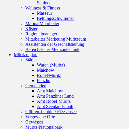
Schloen
Wellness & Fitness
Masseur
Rettungsschwimmer
Marina Mitarbeiter
Küster
Regionalmanager
Mitarbeiter Marketing Müritzeum
Assistenten der Geschäftsleitung
Bereichsleiter Medizintechnik
Müritzregion
Städte
Waren (Müritz)
Malchow
Röbel/Müritz
Penzlin
Gemeinden
Amt Malchow
Amt Penzliner Land
Amt Röbel-Müritz
Amt Seenlandschaft
Göhren-Lebbin / Fleesensee
Vergessene Orte
Gewässer
Müritz-Nationalpark