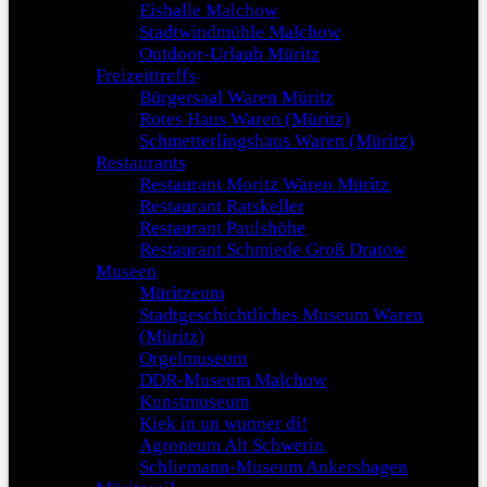
Eishalle Malchow
Stadtwindmühle Malchow
Outdoor-Urlaub Müritz
Freizeittreffs
Bürgersaal Waren Müritz
Rotes Haus Waren (Müritz)
Schmetterlingshaus Waren (Müritz)
Restaurants
Restaurant Moritz Waren Müritz
Restaurant Ratskeller
Restaurant Paulshöhe
Restaurant Schmiede Groß Dratow
Museen
Müritzeum
Stadtgeschichtliches Museum Waren
(Müritz)
Orgelmuseum
DDR-Museum Malchow
Kunstmuseum
Kiek in un wunner di!
Agroneum Alt Schwerin
Schliemann-Museum Ankershagen