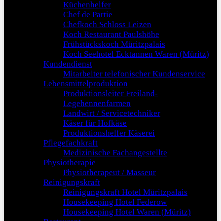
Küchenhelfer
Chef de Partie
Chefkoch Schloss Leizen
Koch Restaurant Paulshöhe
Frühstückskoch Müritzpalais
Koch Seehotel Ecktannen Waren (Müritz)
Kundendienst
Mitarbeiter telefonischer Kundenservice
Lebensmittelproduktion
Produktionsleiter Freiland-
Legehennenfarmen
Landwirt / Servicetechniker
Käser für Hofkäse
Produktionshelfer Käserei
Pflegefachkraft
Medizinische Fachangestellte
Physiotherapie
Physiotherapeut / Masseur
Reinigungskraft
Reinigungskraft Hotel Müritzpalais
Housekeeping Hotel Federow
Housekeeping Hotel Waren (Müritz)