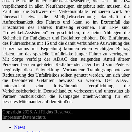
dass die Reihe neuer Fahrassistenzsysteme, die seit Juli 2024
verpflichtend in allen Neufahrzeugen eingebaut sein müssen, die
Zahl und die Schwere der Verkehrsunfälle reduzieren wird. So
überwacht etwa die Müdigkeitserkennung dauerhaft die
Aufmerksamkeit des Fahrers und kann so im Extremfall das
Einschlafen des Fahrers frühzeitig erkennen. Für Lkw sind
"Totwinkel-Assistenten" vorgeschrieben, die beim Abbiegen die
Sicherheit für Fußgänger und Radfahrer erhöhen. Die Einführung
des Führerscheins mit 16 und die damit verbundene Ausweitung des
Lernzeitraums mit Begleitung könnten einen wichtigen Beitrag
leisten, um das spezielle Unfallrisiko junger Fahrer zu verringern.
Mit Sorge verfolgt der ADAC den steigenden Anteil älterer
Personen bei den getöteten Radfahrenden. Der Trend zum Pedelec
begünstigt diese Entwicklung. Vorhandene Trainingsangebote zur
Reduzierung des Unfallrisikos sollten genutzt werden, um sich über
die besonderen Gefahren bewusst zu werden. Der ADAC
unterstreicht seine fortwährende Verpflichtung, die
Verkehrssicherheit in Deutschland zu verbessern und unterstützt als
Partner nachdrücklich die Kampagne #mehrAchtung für ein
besseres Miteinander auf den Straßen.
Copyright 2026. All Rights Reserved.
Impressum
Datenschutz
News