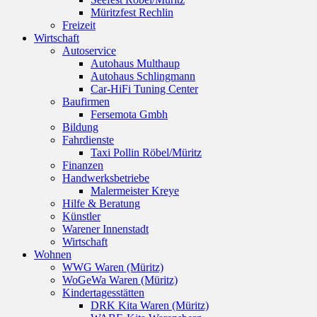
Müritzfest Rechlin
Freizeit
Wirtschaft
Autoservice
Autohaus Multhaup
Autohaus Schlingmann
Car-HiFi Tuning Center
Baufirmen
Fersemota Gmbh
Bildung
Fahrdienste
Taxi Pollin Röbel/Müritz
Finanzen
Handwerksbetriebe
Malermeister Kreye
Hilfe & Beratung
Künstler
Warener Innenstadt
Wirtschaft
Wohnen
WWG Waren (Müritz)
WoGeWa Waren (Müritz)
Kindertagesstätten
DRK Kita Waren (Müritz)