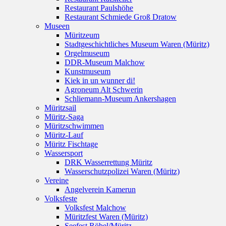
Restaurant Paulshöhe
Restaurant Schmiede Groß Dratow
Museen
Müritzeum
Stadtgeschichtliches Museum Waren (Müritz)
Orgelmuseum
DDR-Museum Malchow
Kunstmuseum
Kiek in un wunner di!
Agroneum Alt Schwerin
Schliemann-Museum Ankershagen
Müritzsail
Müritz-Saga
Müritzschwimmen
Müritz-Lauf
Müritz Fischtage
Wassersport
DRK Wasserrettung Müritz
Wasserschutzpolizei Waren (Müritz)
Vereine
Angelverein Kamerun
Volksfeste
Volksfest Malchow
Müritzfest Waren (Müritz)
Seefest Röbel/Müritz