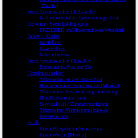
(Müritz)
Freie Arbeitsstellen IT-Branche
Fachinformatiker Systemintegration
Erzieher / Sozialpädagogen
ERZIEHER im Kinderschloss Wendorf
Fahrer / Kurier
Busfahrer
Lkw-Fahrer
Fahrer Imbiss
Freie Arbeitsstellen Fleischer
Fleischer in Plau am See
Hotelmitarbeiter
Mitarbeiter an der Rezeption
Housekeeping Hotel Waren (Müritz)
Mitarbeiter Reservierungsabteilung
Hotelfachmann/-frau
Servicekraft / Zimmerreinigung
Mitarbeiter Vermietungsbüro &
Reservierung
Koch
Koch Pflegeheim Neustrelitz
Koch Waren (Müritz)