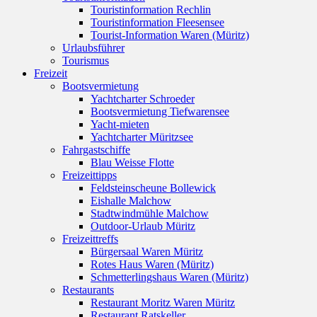
Touristinformation Rechlin
Touristinformation Fleesensee
Tourist-Information Waren (Müritz)
Urlaubsführer
Tourismus
Freizeit
Bootsvermietung
Yachtcharter Schroeder
Bootsvermietung Tiefwarensee
Yacht-mieten
Yachtcharter Müritzsee
Fahrgastschiffe
Blau Weisse Flotte
Freizeittipps
Feldsteinscheune Bollewick
Eishalle Malchow
Stadtwindmühle Malchow
Outdoor-Urlaub Müritz
Freizeittreffs
Bürgersaal Waren Müritz
Rotes Haus Waren (Müritz)
Schmetterlingshaus Waren (Müritz)
Restaurants
Restaurant Moritz Waren Müritz
Restaurant Ratskeller