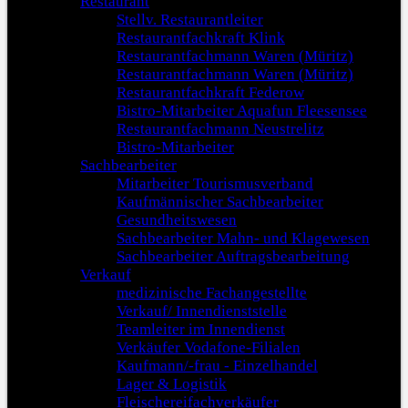
Restaurant
Stellv. Restaurantleiter
Restaurantfachkraft Klink
Restaurantfachmann Waren (Müritz)
Restaurantfachmann Waren (Müritz)
Restaurantfachkraft Federow
Bistro-Mitarbeiter Aquafun Fleesensee
Restaurantfachmann Neustrelitz
Bistro-Mitarbeiter
Sachbearbeiter
Mitarbeiter Tourismusverband
Kaufmännischer Sachbearbeiter
Gesundheitswesen
Sachbearbeiter Mahn- und Klagewesen
Sachbearbeiter Auftragsbearbeitung
Verkauf
medizinische Fachangestellte
Verkauf/ Innendienststelle
Teamleiter im Innendienst
Verkäufer Vodafone-Filialen
Kaufmann/-frau - Einzelhandel
Lager & Logistik
Fleischereifachverkäufer