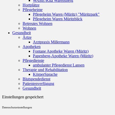
WABE-Kita Warensberg
Hortplätze
Pflegeheime
Pflegeheim Waren (Müritz) "Müritzpark"
Pflegeheim Waren Müritzblick
Betreutes Wohnen
Wohnen
Gesundheit
Ärtze
Arztpraxis Millermann
Apotheken
Fontane Apotheke Waren (Müritz)
Papenberg-Apotheke Waren (Müritz)
Pflegedienste
ambulanter Pflegedienst Lansen
Therapie und Rehabilitation
KörperSprache
Blutspendedienst
Patientenverfügung
Gesundheit
Einstellungen gespeichert
Datenschutzeinstellungen