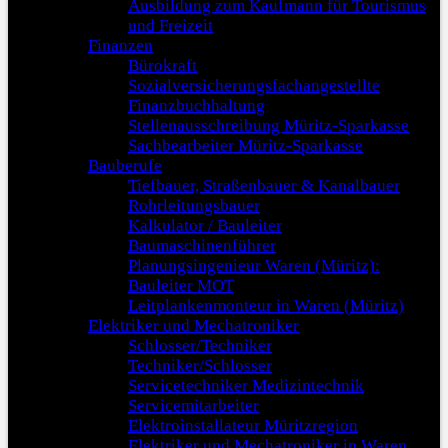
Ausbildung zum Kaufmann für Tourismus
und Freizeit
Finanzen
Bürokraft
Sozialversicherungsfachangestellte
Finanzbuchhaltung
Stellenausschreibung Müritz-Sparkasse
Sachbearbeiter Müritz-Sparkasse
Bauberufe
Tiefbauer, Straßenbauer & Kanalbauer
Rohrleitungsbauer
Kalkulator / Bauleiter
Baumaschinenführer
Planungsingenieur Waren (Müritz):
Bauleiter MOT
Leitplankenmonteur in Waren (Müritz)
Elektriker und Mechatroniker
Schlosser/Techniker
Techniker/Schlosser
Servicetechniker Medizintechnik
Servicemitarbeiter
Elektroinstallateur Müritzregion
Elektriker und Mechatroniker in Waren