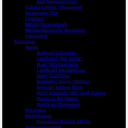
Amt Seenlandschaft
Göhren-Lebbin / Fleesensee
Vergessene Orte
Gewässer
Müritz-Nationalpark
Mecklenburgische Seenplatte
Umgebung
Tourismus
Hotels
Seehotel Ecktannen
Landhotel "Die Arche"
Hotel Müritzterrasse
Landhotel Mecklenburg
Hotel Paulshöhe
Ratskeller Waren (Müritz)
Seehotel Schloss Klink
Hotel schmiede1860 Groß Dratow
Hotels an der Müritz
Hotels am Fleesensee
Pensionen
Ferienhäuser
Ferienhaus Rechlin Müritz
Ferienwohnungen