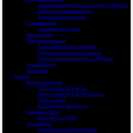
Ferienwohnung Vielist bei Waren (Müritz)
Ferienwohnung Müritzsee
Ferienwohnung Mirow
Campingplätze
Campingplatz Jabel
Bootsurlaub
Touristinformation
Touristinformation Rechlin
Touristinformation Fleesensee
Tourist-Information Waren (Müritz)
Urlaubsführer
Tourismus
Freizeit
Bootsvermietung
Yachtcharter Schroeder
Bootsvermietung Tiefwarensee
Yacht-mieten
Yachtcharter Müritzsee
Fahrgastschiffe
Blau Weisse Flotte
Freizeittipps
Feldsteinscheune Bollewick