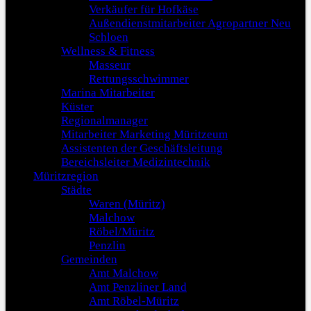
Verkäufer für Hofkäse
Außendienstmitarbeiter Agropartner Neu
Schloen
Wellness & Fitness
Masseur
Rettungsschwimmer
Marina Mitarbeiter
Küster
Regionalmanager
Mitarbeiter Marketing Müritzeum
Assistenten der Geschäftsleitung
Bereichsleiter Medizintechnik
Müritzregion
Städte
Waren (Müritz)
Malchow
Röbel/Müritz
Penzlin
Gemeinden
Amt Malchow
Amt Penzliner Land
Amt Röbel-Müritz