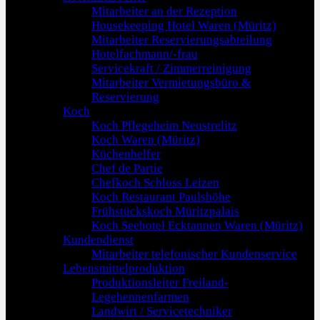
Mitarbeiter an der Rezeption
Housekeeping Hotel Waren (Müritz)
Mitarbeiter Reservierungsabteilung
Hotelfachmann/-frau
Servicekraft / Zimmerreinigung
Mitarbeiter Vermietungsbüro &
Reservierung
Koch
Koch Pflegeheim Neustrelitz
Koch Waren (Müritz)
Küchenhelfer
Chef de Partie
Chefkoch Schloss Leizen
Koch Restaurant Paulshöhe
Frühstückskoch Müritzpalais
Koch Seehotel Ecktannen Waren (Müritz)
Kundendienst
Mitarbeiter telefonischer Kundenservice
Lebensmittelproduktion
Produktionsleiter Freiland-
Legehennenfarmen
Landwirt / Servicetechniker