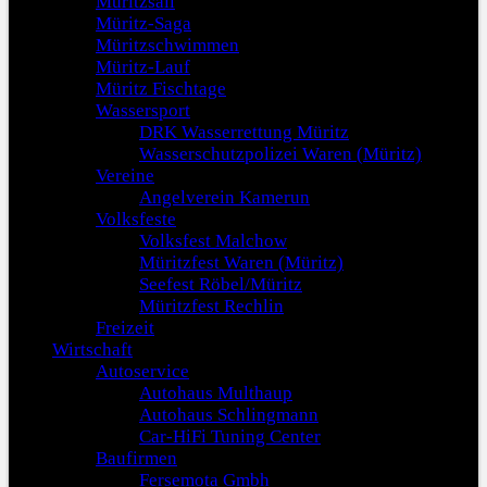
Müritzsail
Müritz-Saga
Müritzschwimmen
Müritz-Lauf
Müritz Fischtage
Wassersport
DRK Wasserrettung Müritz
Wasserschutzpolizei Waren (Müritz)
Vereine
Angelverein Kamerun
Volksfeste
Volksfest Malchow
Müritzfest Waren (Müritz)
Seefest Röbel/Müritz
Müritzfest Rechlin
Freizeit
Wirtschaft
Autoservice
Autohaus Multhaup
Autohaus Schlingmann
Car-HiFi Tuning Center
Baufirmen
Fersemota Gmbh