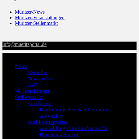
Müritzer-News
Müritzer-Veranstaltungen
Müritzer-Stellenmarkt
info@mueritzportal.de
Menu
News
Aktuelles
Newsarchiv
FAQ
Veranstaltungen
Stellenmarkt
Apotheken
Kaufmännischer Sachbearbeiter
Apotheker
Ausbildungsplätze
Ausbildung zum Kaufmann für
Büromanagement