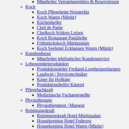
Mitarbeiter Vermietungsbüro & Reservierung
Koch
Koch Pflegeheim Neustrelitz
Koch Waren (Müritz)
Küchenhelfer
Chef de Partie
Chefkoch Schloss Leizen
Koch Restaurant Paulshöhe
Frühstückskoch Müritzpalais
Koch Seehotel Ecktannen Waren (Müritz)
Kundendienst
Mitarbeiter telefonischer Kundenservice
Lebensmittelproduktion
Produktionsleiter Freiland-Legehennenfarmen
Landwirt / Servicetechniker
Käser für Hofkäse
Produktionshelfer Käserei
Pflegefachkraft
Medizinische Fachangestellte
Physiotherapie
Physiotherapeut / Masseur
Reinigungskraft
Reinigungskraft Hotel Müritzpalais
Housekeeping Hotel Federow
Housekeeping Hotel Waren (Müritz)