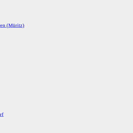
en (Müritz)
rf