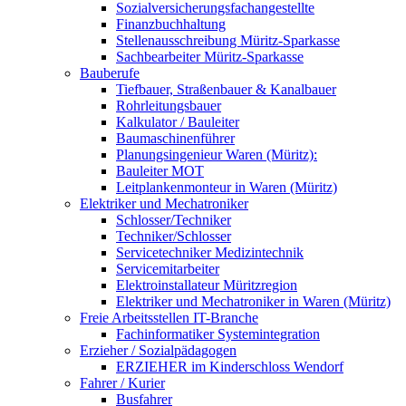
Sozialversicherungsfachangestellte
Finanzbuchhaltung
Stellenausschreibung Müritz-Sparkasse
Sachbearbeiter Müritz-Sparkasse
Bauberufe
Tiefbauer, Straßenbauer & Kanalbauer
Rohrleitungsbauer
Kalkulator / Bauleiter
Baumaschinenführer
Planungsingenieur Waren (Müritz):
Bauleiter MOT
Leitplankenmonteur in Waren (Müritz)
Elektriker und Mechatroniker
Schlosser/Techniker
Techniker/Schlosser
Servicetechniker Medizintechnik
Servicemitarbeiter
Elektroinstallateur Müritzregion
Elektriker und Mechatroniker in Waren (Müritz)
Freie Arbeitsstellen IT-Branche
Fachinformatiker Systemintegration
Erzieher / Sozialpädagogen
ERZIEHER im Kinderschloss Wendorf
Fahrer / Kurier
Busfahrer