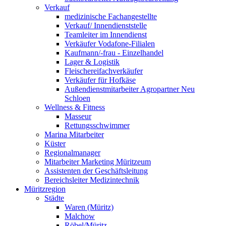
Verkauf
medizinische Fachangestellte
Verkauf/ Innendienststelle
Teamleiter im Innendienst
Verkäufer Vodafone-Filialen
Kaufmann/-frau - Einzelhandel
Lager & Logistik
Fleischereifachverkäufer
Verkäufer für Hofkäse
Außendienstmitarbeiter Agropartner Neu
Schloen
Wellness & Fitness
Masseur
Rettungsschwimmer
Marina Mitarbeiter
Küster
Regionalmanager
Mitarbeiter Marketing Müritzeum
Assistenten der Geschäftsleitung
Bereichsleiter Medizintechnik
Müritzregion
Städte
Waren (Müritz)
Malchow
Röbel/Müritz