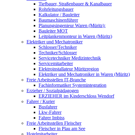
Tiefbauer, Straßenbauer & Kanalbauer
Rohrleitungsbauer
Kalkulator / Bauleiter
Baumaschinenführer
Planungsingenieur Waren (Müritz):
Bauleiter MOT
Leitplankenmonteur in Waren (Müritz)
Elektriker und Mechatroniker
Schlosser/Techniker
Techniker/Schlosser
Servicetechniker Medizintechnik
Servicemitarbeiter
Elektroinstallateur Müritzregion
Elektriker und Mechatroniker in Waren (Müritz)
Freie Arbeitsstellen IT-Branche
Fachinformatiker Systemintegration
Erzieher / Sozialpädagogen
ERZIEHER im Kinderschloss Wendorf
Fahrer / Kurier
Busfahrer
Lkw-Fahrer
Fahrer Imbiss
Freie Arbeitsstellen Fleischer
Fleischer in Plau am See
Hotelmitarbeiter