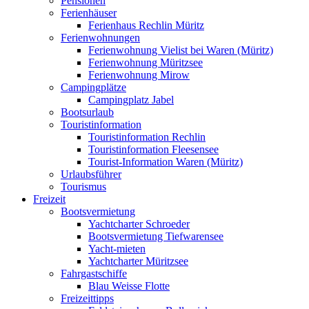
Pensionen
Ferienhäuser
Ferienhaus Rechlin Müritz
Ferienwohnungen
Ferienwohnung Vielist bei Waren (Müritz)
Ferienwohnung Müritzsee
Ferienwohnung Mirow
Campingplätze
Campingplatz Jabel
Bootsurlaub
Touristinformation
Touristinformation Rechlin
Touristinformation Fleesensee
Tourist-Information Waren (Müritz)
Urlaubsführer
Tourismus
Freizeit
Bootsvermietung
Yachtcharter Schroeder
Bootsvermietung Tiefwarensee
Yacht-mieten
Yachtcharter Müritzsee
Fahrgastschiffe
Blau Weisse Flotte
Freizeittipps