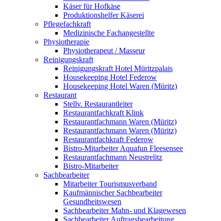
Käser für Hofkäse
Produktionshelfer Käserei
Pflegefachkraft
Medizinische Fachangestellte
Physiotherapie
Physiotherapeut / Masseur
Reinigungskraft
Reinigungskraft Hotel Müritzpalais
Housekeeping Hotel Federow
Housekeeping Hotel Waren (Müritz)
Restaurant
Stellv. Restaurantleiter
Restaurantfachkraft Klink
Restaurantfachmann Waren (Müritz)
Restaurantfachmann Waren (Müritz)
Restaurantfachkraft Federow
Bistro-Mitarbeiter Aquafun Fleesensee
Restaurantfachmann Neustrelitz
Bistro-Mitarbeiter
Sachbearbeiter
Mitarbeiter Tourismusverband
Kaufmännischer Sachbearbeiter
Gesundheitswesen
Sachbearbeiter Mahn- und Klagewesen
Sachbearbeiter Auftragsbearbeitung