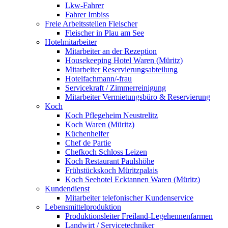
Lkw-Fahrer
Fahrer Imbiss
Freie Arbeitsstellen Fleischer
Fleischer in Plau am See
Hotelmitarbeiter
Mitarbeiter an der Rezeption
Housekeeping Hotel Waren (Müritz)
Mitarbeiter Reservierungsabteilung
Hotelfachmann/-frau
Servicekraft / Zimmerreinigung
Mitarbeiter Vermietungsbüro & Reservierung
Koch
Koch Pflegeheim Neustrelitz
Koch Waren (Müritz)
Küchenhelfer
Chef de Partie
Chefkoch Schloss Leizen
Koch Restaurant Paulshöhe
Frühstückskoch Müritzpalais
Koch Seehotel Ecktannen Waren (Müritz)
Kundendienst
Mitarbeiter telefonischer Kundenservice
Lebensmittelproduktion
Produktionsleiter Freiland-Legehennenfarmen
Landwirt / Servicetechniker