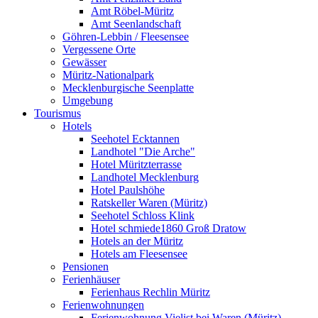
Amt Röbel-Müritz
Amt Seenlandschaft
Göhren-Lebbin / Fleesensee
Vergessene Orte
Gewässer
Müritz-Nationalpark
Mecklenburgische Seenplatte
Umgebung
Tourismus
Hotels
Seehotel Ecktannen
Landhotel "Die Arche"
Hotel Müritzterrasse
Landhotel Mecklenburg
Hotel Paulshöhe
Ratskeller Waren (Müritz)
Seehotel Schloss Klink
Hotel schmiede1860 Groß Dratow
Hotels an der Müritz
Hotels am Fleesensee
Pensionen
Ferienhäuser
Ferienhaus Rechlin Müritz
Ferienwohnungen
Ferienwohnung Vielist bei Waren (Müritz)