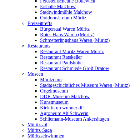
Feldsteinscheune Bollewick
Eishalle Malchow
Stadtwindmühle Malchow
Outdoor-Urlaub Müritz
Freizeittreffs
Bürgersaal Waren Müritz
Rotes Haus Waren (Müritz)
Schmetterlingshaus Waren (Müritz)
Restaurants
Restaurant Moritz Waren Müritz
Restaurant Ratskeller
Restaurant Paulshöhe
Restaurant Schmiede Groß Dratow
Museen
Müritzeum
Stadtgeschichtliches Museum Waren (Müritz)
Orgelmuseum
DDR-Museum Malchow
Kunstmuseum
Kiek in un wunner di!
Agroneum Alt Schwerin
Schliemann-Museum Ankershagen
Müritzsail
Müritz-Saga
Müritzschwimmen