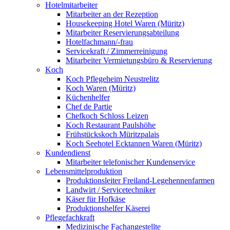
Hotelmitarbeiter
Mitarbeiter an der Rezeption
Housekeeping Hotel Waren (Müritz)
Mitarbeiter Reservierungsabteilung
Hotelfachmann/-frau
Servicekraft / Zimmerreinigung
Mitarbeiter Vermietungsbüro & Reservierung
Koch
Koch Pflegeheim Neustrelitz
Koch Waren (Müritz)
Küchenhelfer
Chef de Partie
Chefkoch Schloss Leizen
Koch Restaurant Paulshöhe
Frühstückskoch Müritzpalais
Koch Seehotel Ecktannen Waren (Müritz)
Kundendienst
Mitarbeiter telefonischer Kundenservice
Lebensmittelproduktion
Produktionsleiter Freiland-Legehennenfarmen
Landwirt / Servicetechniker
Käser für Hofkäse
Produktionshelfer Käserei
Pflegefachkraft
Medizinische Fachangestellte