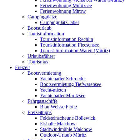
Ferienwohnung Müritzsee
Ferienwohnung Mirow
Campingplätze
Campingplatz Jabel
Bootsurlaub
Touristinformation
Touristinformation Rechlin
Touristinformation Fleesensee
Tourist-Information Waren (Müritz)
Urlaubsführer
Tourismus
Freizeit
Bootsvermietung
Yachtcharter Schroeder
Bootsvermietung Tiefwarensee
Yacht-mieten
Yachtcharter Müritzsee
Fahrgastschiffe
Blau Weisse Flotte
Freizeittipps
Feldsteinscheune Bollewick
Eishalle Malchow
Stadtwindmühle Malchow
Outdoor-Urlaub Müritz