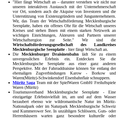
"Hier fängt Wirtschaft an – darunter verstehen wir nicht nur
unseren interaktiven Austausch mit der Unternehmerschaft
vor Ort, sondern auch die Akquise von Investoren und die
Unterstützung von Existenzgründern und Jungunternehmern.
Wir, das Team der Wirtschaftsförderung Mecklenburgische
Seenplatte, haben ein offenes Ohr für die Wirtschaft unseres
Kreises und stehen Ihnen mit einem starken Netzwerk an
wichtigen Einrichtungen, Akteuren und Partnern unserer
Wirtschaftsregion zur Seite." Wir sind die
Wirtschaftsförderungsgesellschaft des Landkreises
Mecklenburgische Seenplatte
- hier fängt Wirtschaft an.
Die
Mecklenburger Draisinenbahn
lädt Sie zu einem
unvergesslichen Erlebnis ein. Entdecken Sie die
Mecklenburgische Seenplatte aus einer ganz anderen
Perspektive. Mit der Fahrraddraisine können Sie entlang der
ehemaligen Zugverbindungen Karow - Borkow und
Waren(Müritz)-Schwinkendorf Eisenbahnflair schnuppern.
Müritz Saga
Team mit der SpielWaren GmbH/ Freiluftspiele
Waren (Müritz)
Tourismusverband Mecklenburgische Seenplatte - Eine
einzigartige Erlebnisvielfalt im, am und auf dem Wasser
bezaubert ebenso wie wildromantische Natur im Müritz-
Nationalpark oder im Naturpark Mecklenburgische Schweiz
und Kummerower See. In unzähligen Schlössern, Guts- oder
Herrenhäusern warten ganz besondere kulturelle oder