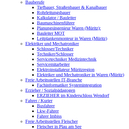
Bauberufe
Tiefbauer, Straßenbauer & Kanalbauer
Rohrleitungsbauer
Kalkulator / Bauleiter
Baumaschinenführer
Planungsingenieur Waren (Müritz):
Bauleiter MOT
Leitplankenmonteur in Waren (Müritz)
Elektriker und Mechatroniker
Schlosser/Techniker
Techniker/Schlosser
Servicetechniker Medizintechnik
Servicemitarbeiter
Elektroinstallateur Müritzregion
Elektriker und Mechatroniker in Waren (Müritz)
Freie Arbeitsstellen IT-Branche
Fachinformatiker Systemintegration
Erzieher / Sozialpädagogen
ERZIEHER im Kinderschloss Wendorf
Fahrer / Kurier
Busfahrer
Lkw-Fahrer
Fahrer Imbiss
Freie Arbeitsstellen Fleischer
Fleischer in Plau am See