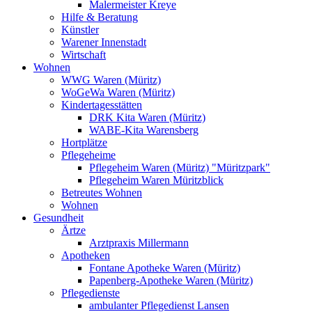
Malermeister Kreye
Hilfe & Beratung
Künstler
Warener Innenstadt
Wirtschaft
Wohnen
WWG Waren (Müritz)
WoGeWa Waren (Müritz)
Kindertagesstätten
DRK Kita Waren (Müritz)
WABE-Kita Warensberg
Hortplätze
Pflegeheime
Pflegeheim Waren (Müritz) "Müritzpark"
Pflegeheim Waren Müritzblick
Betreutes Wohnen
Wohnen
Gesundheit
Ärtze
Arztpraxis Millermann
Apotheken
Fontane Apotheke Waren (Müritz)
Papenberg-Apotheke Waren (Müritz)
Pflegedienste
ambulanter Pflegedienst Lansen