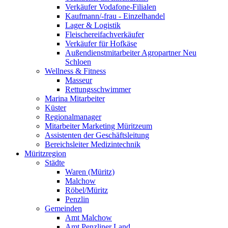
Verkäufer Vodafone-Filialen
Kaufmann/-frau - Einzelhandel
Lager & Logistik
Fleischereifachverkäufer
Verkäufer für Hofkäse
Außendienstmitarbeiter Agropartner Neu
Schloen
Wellness & Fitness
Masseur
Rettungsschwimmer
Marina Mitarbeiter
Küster
Regionalmanager
Mitarbeiter Marketing Müritzeum
Assistenten der Geschäftsleitung
Bereichsleiter Medizintechnik
Müritzregion
Städte
Waren (Müritz)
Malchow
Röbel/Müritz
Penzlin
Gemeinden
Amt Malchow
Amt Penzliner Land