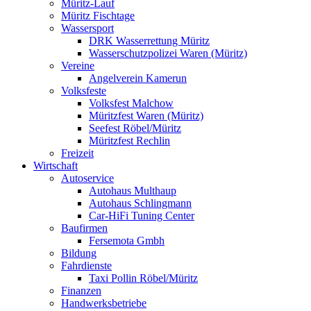
Müritz-Lauf
Müritz Fischtage
Wassersport
DRK Wasserrettung Müritz
Wasserschutzpolizei Waren (Müritz)
Vereine
Angelverein Kamerun
Volksfeste
Volksfest Malchow
Müritzfest Waren (Müritz)
Seefest Röbel/Müritz
Müritzfest Rechlin
Freizeit
Wirtschaft
Autoservice
Autohaus Multhaup
Autohaus Schlingmann
Car-HiFi Tuning Center
Baufirmen
Fersemota Gmbh
Bildung
Fahrdienste
Taxi Pollin Röbel/Müritz
Finanzen
Handwerksbetriebe