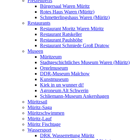
Freizeittreffs
Bürgersaal Waren Müritz
Rotes Haus Waren (Müritz)
Schmetterlingshaus Waren (Müritz)
Restaurants
Restaurant Moritz Waren Müritz
Restaurant Ratskeller
Restaurant Paulshöhe
Restaurant Schmiede Groß Dratow
Museen
Müritzeum
Stadtgeschichtliches Museum Waren (Müritz)
Orgelmuseum
DDR-Museum Malchow
Kunstmuseum
Kiek in un wunner di!
Agroneum Alt Schwerin
Schliemann-Museum Ankershagen
Müritzsail
Müritz-Saga
Müritzschwimmen
Müritz-Lauf
Müritz Fischtage
Wassersport
DRK Wasserrettung Müritz