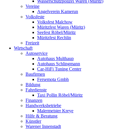
Wasserschutzpolizei Waren (Müritz)
Vereine
Angelverein Kamerun
Volksfeste
Volksfest Malchow
Müritzfest Waren (Müritz)
Seefest Röbel/Müritz
Müritzfest Rechlin
Freizeit
Wirtschaft
Autoservice
Autohaus Multhaup
Autohaus Schlingmann
Car-HiFi Tuning Center
Baufirmen
Fersemota Gmbh
Bildung
Fahrdienste
Taxi Pollin Röbel/Müritz
Finanzen
Handwerksbetriebe
Malermeister Kreye
Hilfe & Beratung
Künstler
Warener Innenstadt