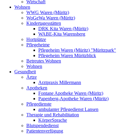
Wirtschaft
Wohnen
WWG Waren (Müritz)
WoGeWa Waren (Müritz)
Kindertagesstätten
DRK Kita Waren (Müritz)
WABE-Kita Warensberg
Hortplätze
Pflegeheime
Pflegeheim Waren (Müritz) "Müritzpark"
Pflegeheim Waren Müritzblick
Betreutes Wohnen
Wohnen
Gesundheit
Ärtze
Arztpraxis Millermann
Apotheken
Fontane Apotheke Waren (Müritz)
Papenberg-Apotheke Waren (Müritz)
Pflegedienste
ambulanter Pflegedienst Lansen
Therapie und Rehabilitation
KörperSprache
Blutspendedienst
Patientenverfügung