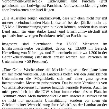
Vorpommern-Greifswald), Ludwigslust und Parchim (jetzt
gemeinsam als Ludwigslust-Parchim), Nordwestmecklenburg oder
aber Produzenten der Insel Rügen.
„Die Aussteller zeigen eindrucksvoll, dass wir eben nicht nur mit
unserer beeindruckenden Naturlandschaft bei den jährlich mehr als
7,5 Mio. Übernachtungsgästen punkten können, sondern dass unser
Land auch für eine starke Land- und Ernährungswirtschaft mit
qualitativ hochwertigen Produkten steht“, so Backhaus.
Insgesamt sind hierzulande fast 15.000 Menschen im
Ernährungsgewerbe beschäftigt, davon ca. 13.600 im Bereich
Herstellung von Nahrungs- und Futtermitteln und etwa 1.200 in der
Getränkeherstellung (statistisch erfasst werden nur Personen in
Unternehmen > 50 Personen).
„Eine Grüne Woche ohne die Mecklenburgische Seenplatte kann
ich mir nicht vorstellen. Als Landkreis bieten wir den ganz kleinen
Unternehmen die Möglichkeit, sich auf einer ganz großen
internationalen Messe zu präsentieren. Das ist mein Verständnis von
Wirtschaftsförderung für unsere ländlich geprägte Region. Auch für
mich persönlich hat die IGW schon immer einen festen Platz im
Terminkalender. Mein traditioneller Besuch unserer Aussteller ist für
sie nicht nur moralische Unterstützung, sondern vor allem ein
Zeichen meiner Wertschätzung ihrer Arbeit“, so der Landrat an der