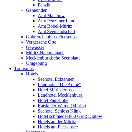
Penzlin
Gemeinden
Amt Malchow
Amt Penzliner Land
Amt Röbel-Müritz
Amt Seenlandschaft
Göhren-Lebbin / Fleesensee
Vergessene Orte
Gewässer
Müritz-Nationalpark
Mecklenburgische Seenplatte
Umgebung
Tourismus
Hotels
Seehotel Ecktannen
Landhotel "Die Arche"
Hotel Müritzterrasse
Landhotel Mecklenburg
Hotel Paulshöhe
Ratskeller Waren (Müritz)
Seehotel Schloss Klink
Hotel schmiede1860 Groß Dratow
Hotels an der Müritz
Hotels am Fleesensee