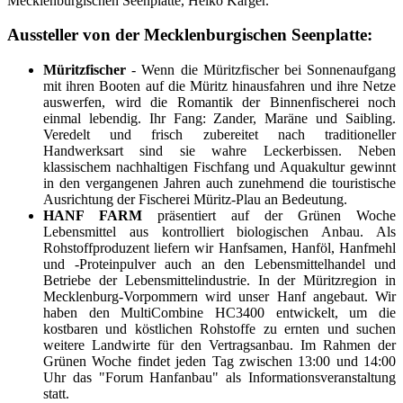
Mecklenburgischen Seenplatte, Heiko Kärger.
Aussteller von der Mecklenburgischen Seenplatte:
Müritzfischer
- Wenn die Müritzfischer bei Sonnenaufgang
mit ihren Booten auf die Müritz hinausfahren und ihre Netze
auswerfen, wird die Romantik der Binnenfischerei noch
einmal lebendig. Ihr Fang: Zander, Maräne und Saibling.
Veredelt und frisch zubereitet nach traditioneller
Handwerksart sind sie wahre Leckerbissen. Neben
klassischem nachhaltigen Fischfang und Aquakultur gewinnt
in den vergangenen Jahren auch zunehmend die touristische
Ausrichtung der Fischerei Müritz-Plau an Bedeutung.
HANF FARM
präsentiert auf der Grünen Woche
Lebensmittel aus kontrolliert biologischen Anbau. Als
Rohstoffproduzent liefern wir Hanfsamen, Hanföl, Hanfmehl
und -Proteinpulver auch an den Lebensmittelhandel und
Betriebe der Lebensmittelindustrie. In der Müritzregion in
Mecklenburg-Vorpommern wird unser Hanf angebaut. Wir
haben den MultiCombine HC3400 entwickelt, um die
kostbaren und köstlichen Rohstoffe zu ernten und suchen
weitere Landwirte für den Vertragsanbau. Im Rahmen der
Grünen Woche findet jeden Tag zwischen 13:00 und 14:00
Uhr das "Forum Hanfanbau" als Informationsveranstaltung
statt.