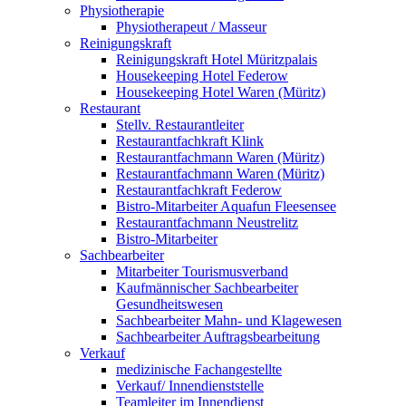
Physiotherapie
Physiotherapeut / Masseur
Reinigungskraft
Reinigungskraft Hotel Müritzpalais
Housekeeping Hotel Federow
Housekeeping Hotel Waren (Müritz)
Restaurant
Stellv. Restaurantleiter
Restaurantfachkraft Klink
Restaurantfachmann Waren (Müritz)
Restaurantfachmann Waren (Müritz)
Restaurantfachkraft Federow
Bistro-Mitarbeiter Aquafun Fleesensee
Restaurantfachmann Neustrelitz
Bistro-Mitarbeiter
Sachbearbeiter
Mitarbeiter Tourismusverband
Kaufmännischer Sachbearbeiter
Gesundheitswesen
Sachbearbeiter Mahn- und Klagewesen
Sachbearbeiter Auftragsbearbeitung
Verkauf
medizinische Fachangestellte
Verkauf/ Innendienststelle
Teamleiter im Innendienst