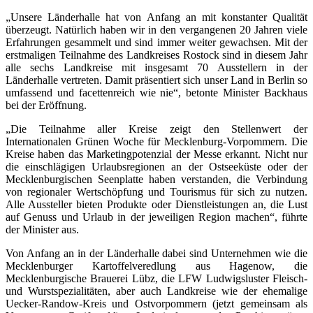
„Unsere Länderhalle hat von Anfang an mit konstanter Qualität
überzeugt. Natürlich haben wir in den vergangenen 20 Jahren viele
Erfahrungen gesammelt und sind immer weiter gewachsen. Mit der
erstmaligen Teilnahme des Landkreises Rostock sind in diesem Jahr
alle sechs Landkreise mit insgesamt 70 Ausstellern in der
Länderhalle vertreten. Damit präsentiert sich unser Land in Berlin so
umfassend und facettenreich wie nie“, betonte Minister Backhaus
bei der Eröffnung.
„Die Teilnahme aller Kreise zeigt den Stellenwert der
Internationalen Grünen Woche für Mecklenburg-Vorpommern. Die
Kreise haben das Marketingpotenzial der Messe erkannt. Nicht nur
die einschlägigen Urlaubsregionen an der Ostseeküste oder der
Mecklenburgischen Seenplatte haben verstanden, die Verbindung
von regionaler Wertschöpfung und Tourismus für sich zu nutzen.
Alle Aussteller bieten Produkte oder Dienstleistungen an, die Lust
auf Genuss und Urlaub in der jeweiligen Region machen“, führte
der Minister aus.
Von Anfang an in der Länderhalle dabei sind Unternehmen wie die
Mecklenburger Kartoffelveredlung aus Hagenow, die
Mecklenburgische Brauerei Lübz, die LFW Ludwigsluster Fleisch-
und Wurstspezialitäten, aber auch Landkreise wie der ehemalige
Uecker-Randow-Kreis und Ostvorpommern (jetzt gemeinsam als