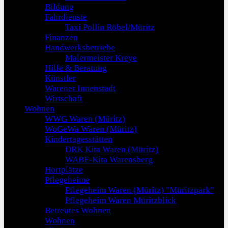
Bildung
Fahrdienste
Taxi Pollin Röbel/Müritz
Finanzen
Handwerksbetriebe
Malermeister Kreye
Hilfe & Beratung
Künstler
Warener Innenstadt
Wirtschaft
Wohnen
WWG Waren (Müritz)
WoGeWa Waren (Müritz)
Kindertagesstätten
DRK Kita Waren (Müritz)
WABE-Kita Warensberg
Hortplätze
Pflegeheime
Pflegeheim Waren (Müritz) "Müritzpark"
Pflegeheim Waren Müritzblick
Betreutes Wohnen
Wohnen