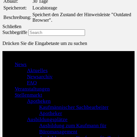
Ablauf:
30 Tage
Speicherort:
Localstorage
Speichert den Zustand der Hinweisleiste "Outdated
Beschreibung:
Browser".
Schließen
Suchbegriffe
Drücken Sie die Eingabetaste um zu suchen
Menu
News
Aktuelles
Newsarchiv
FAQ
Veranstaltungen
Stellenmarkt
Apotheken
Kaufmännischer Sachbearbeiter
Apotheker
Ausbildungsplätze
Ausbildung zum Kaufmann für
Büromanagement