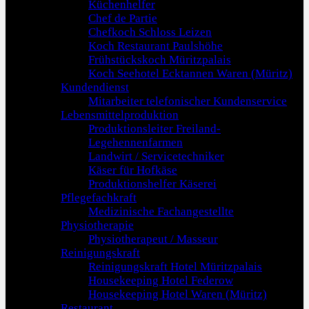
Küchenhelfer
Chef de Partie
Chefkoch Schloss Leizen
Koch Restaurant Paulshöhe
Frühstückskoch Müritzpalais
Koch Seehotel Ecktannen Waren (Müritz)
Kundendienst
Mitarbeiter telefonischer Kundenservice
Lebensmittelproduktion
Produktionsleiter Freiland-
Legehennenfarmen
Landwirt / Servicetechniker
Käser für Hofkäse
Produktionshelfer Käserei
Pflegefachkraft
Medizinische Fachangestellte
Physiotherapie
Physiotherapeut / Masseur
Reinigungskraft
Reinigungskraft Hotel Müritzpalais
Housekeeping Hotel Federow
Housekeeping Hotel Waren (Müritz)
Restaurant