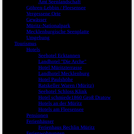
Amt Seenlandschaft
Göhren-Lebbin / Fleesensee
Vergessene Orte
Gewässer
Müritz-Nationalpark
Mecklenburgische Seenplatte
Umgebung
Tourismus
Hotels
Seehotel Ecktannen
Landhotel "Die Arche"
Hotel Müritzterrasse
Landhotel Mecklenburg
Hotel Paulshöhe
Ratskeller Waren (Müritz)
Seehotel Schloss Klink
Hotel schmiede1860 Groß Dratow
Hotels an der Müritz
Hotels am Fleesensee
Pensionen
Ferienhäuser
Ferienhaus Rechlin Müritz
Ferienwohnungen