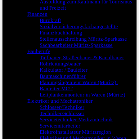
Ausbildung zum Kaufmann für Tourismus
und Freizeit
Finanzen
Bürokraft
Sozialversicherungsfachangestellte
Finanzbuchhaltung
Stellenausschreibung Müritz-Sparkasse
Sachbearbeiter Müritz-Sparkasse
Bauberufe
Tiefbauer, Straßenbauer & Kanalbauer
Rohrleitungsbauer
Kalkulator / Bauleiter
Baumaschinenführer
Planungsingenieur Waren (Müritz):
Bauleiter MOT
Leitplankenmonteur in Waren (Müritz)
Elektriker und Mechatroniker
Schlosser/Techniker
Techniker/Schlosser
Servicetechniker Medizintechnik
Servicemitarbeiter
Elektroinstallateur Müritzregion
Elektriker und Mechatroniker in Waren