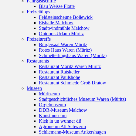
Fahrgastschiffe
Blau Weisse Flotte
Freizeittipps
Feldsteinscheune Bollewick
Eishalle Malchow
Stadtwindmühle Malchow
Outdoor-Urlaub Müritz
Freizeittreffs
Bürgersaal Waren Müritz
Rotes Haus Waren (Müritz)
Schmetterlingshaus Waren (Müritz)
Restaurants
Restaurant Moritz Waren Müritz
Restaurant Ratskeller
Restaurant Paulshöhe
Restaurant Schmiede Groß Dratow
Museen
Müritzeum
Stadtgeschichtliches Museum Waren (Müritz)
Orgelmuseum
DDR-Museum Malchow
Kunstmuseum
Kiek in un wunner di!
Agroneum Alt Schwerin
Schliemann-Museum Ankershagen