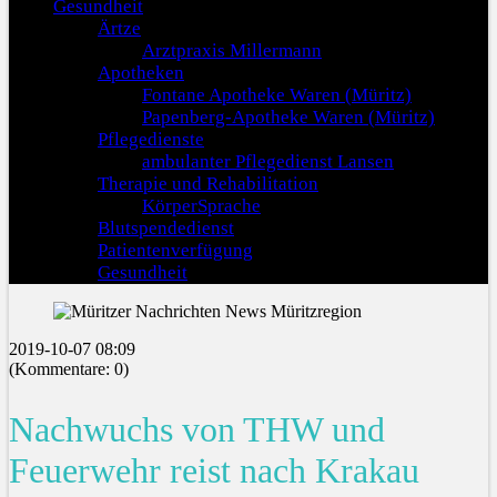
Gesundheit
Ärtze
Arztpraxis Millermann
Apotheken
Fontane Apotheke Waren (Müritz)
Papenberg-Apotheke Waren (Müritz)
Pflegedienste
ambulanter Pflegedienst Lansen
Therapie und Rehabilitation
KörperSprache
Blutspendedienst
Patientenverfügung
Gesundheit
2019-10-07 08:09
(Kommentare: 0)
Nachwuchs von THW und
Feuerwehr reist nach Krakau