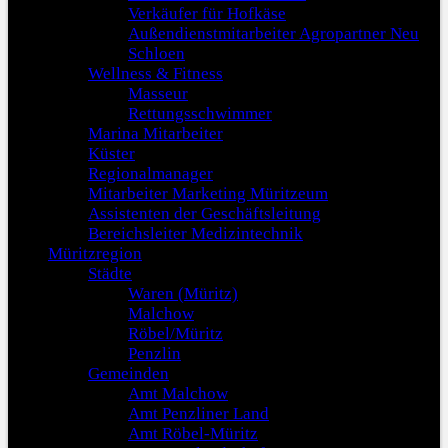
Verkäufer für Hofkäse
Außendienstmitarbeiter Agropartner Neu
Schloen
Wellness & Fitness
Masseur
Rettungsschwimmer
Marina Mitarbeiter
Küster
Regionalmanager
Mitarbeiter Marketing Müritzeum
Assistenten der Geschäftsleitung
Bereichsleiter Medizintechnik
Müritzregion
Städte
Waren (Müritz)
Malchow
Röbel/Müritz
Penzlin
Gemeinden
Amt Malchow
Amt Penzliner Land
Amt Röbel-Müritz