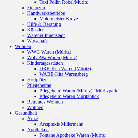
Taxi Pollin Röbel/Müritz
Finanzen
Handwerksbetriebe
Malermeister Kreye
Hilfe & Beratung
Künstler
Warener Innenstadt
Wirtschaft
Wohnen
WWG Waren (Müritz)
WoGeWa Waren (Müritz)
Kindertagesstätten
DRK Kita Waren (Müritz)
WABE-Kita Warensberg
Hortplätze
Pflegeheime
Pflegeheim Waren (Müritz) "Müritzpark"
Pflegeheim Waren Müritzblick
Betreutes Wohnen
Wohnen
Gesundheit
Ärtze
Arztpraxis Millermann
Apotheken
Fontane Apotheke Waren (Müritz)