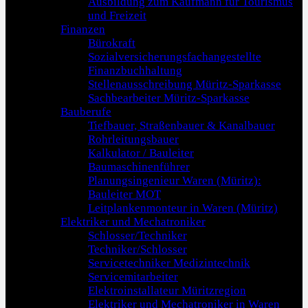
Ausbildung zum Kaufmann für Tourismus
und Freizeit
Finanzen
Bürokraft
Sozialversicherungsfachangestellte
Finanzbuchhaltung
Stellenausschreibung Müritz-Sparkasse
Sachbearbeiter Müritz-Sparkasse
Bauberufe
Tiefbauer, Straßenbauer & Kanalbauer
Rohrleitungsbauer
Kalkulator / Bauleiter
Baumaschinenführer
Planungsingenieur Waren (Müritz):
Bauleiter MOT
Leitplankenmonteur in Waren (Müritz)
Elektriker und Mechatroniker
Schlosser/Techniker
Techniker/Schlosser
Servicetechniker Medizintechnik
Servicemitarbeiter
Elektroinstallateur Müritzregion
Elektriker und Mechatroniker in Waren