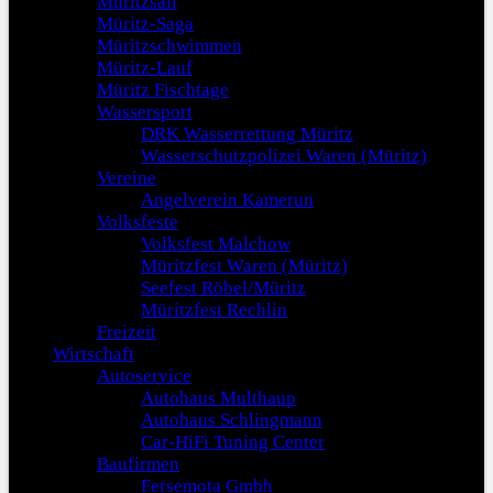
Müritzsail
Müritz-Saga
Müritzschwimmen
Müritz-Lauf
Müritz Fischtage
Wassersport
DRK Wasserrettung Müritz
Wasserschutzpolizei Waren (Müritz)
Vereine
Angelverein Kamerun
Volksfeste
Volksfest Malchow
Müritzfest Waren (Müritz)
Seefest Röbel/Müritz
Müritzfest Rechlin
Freizeit
Wirtschaft
Autoservice
Autohaus Multhaup
Autohaus Schlingmann
Car-HiFi Tuning Center
Baufirmen
Fersemota Gmbh