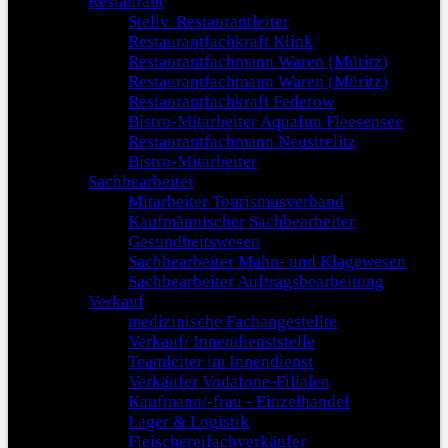
Restaurant
Stellv. Restaurantleiter
Restaurantfachkraft Klink
Restaurantfachmann Waren (Müritz)
Restaurantfachmann Waren (Müritz)
Restaurantfachkraft Federow
Bistro-Mitarbeiter Aquafun Fleesensee
Restaurantfachmann Neustrelitz
Bistro-Mitarbeiter
Sachbearbeiter
Mitarbeiter Tourismusverband
Kaufmännischer Sachbearbeiter
Gesundheitswesen
Sachbearbeiter Mahn- und Klagewesen
Sachbearbeiter Auftragsbearbeitung
Verkauf
medizinische Fachangestellte
Verkauf/ Innendienststelle
Teamleiter im Innendienst
Verkäufer Vodafone-Filialen
Kaufmann/-frau - Einzelhandel
Lager & Logistik
Fleischereifachverkäufer