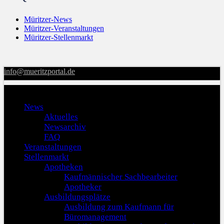
Müritzer-News
Müritzer-Veranstaltungen
Müritzer-Stellenmarkt
info@mueritzportal.de
Menu
News
Aktuelles
Newsarchiv
FAQ
Veranstaltungen
Stellenmarkt
Apotheken
Kaufmännischer Sachbearbeiter
Apotheker
Ausbildungsplätze
Ausbildung zum Kaufmann für
Büromanagement