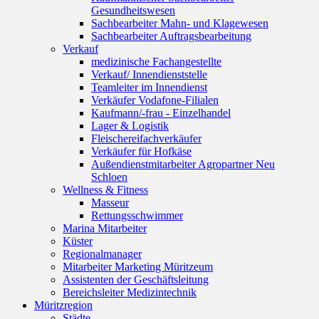
Gesundheitswesen
Sachbearbeiter Mahn- und Klagewesen
Sachbearbeiter Auftragsbearbeitung
Verkauf
medizinische Fachangestellte
Verkauf/ Innendienststelle
Teamleiter im Innendienst
Verkäufer Vodafone-Filialen
Kaufmann/-frau - Einzelhandel
Lager & Logistik
Fleischereifachverkäufer
Verkäufer für Hofkäse
Außendienstmitarbeiter Agropartner Neu
Schloen
Wellness & Fitness
Masseur
Rettungsschwimmer
Marina Mitarbeiter
Küster
Regionalmanager
Mitarbeiter Marketing Müritzeum
Assistenten der Geschäftsleitung
Bereichsleiter Medizintechnik
Müritzregion
Städte