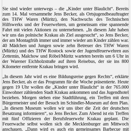
Sie sind wieder unterwegs – die „Kinder unter Blaulicht“. Bereits
zum 14. Mal versammelte Jens Becker, als Ortsjugendbeauftragter
des THW Waren (Müritz), den Nachwuchs des Technischen
Hilfswerks und der Feuerwehren, um gemeinsam eine spannende
Fahrt mit vielen Aktionen zu unternehmen. „In diesem Jahr haben
wir uns das polnische Krakau als Ziel ausgesucht“, so Jens Becker,
der am Montagfrüh immer und immer wieder am Kinder zählen war.
40 Mädchen und Jungen sowie zehn Betreuer des THW Waren
(Müritz) und des THW Rostock sowie der Jugendfeuerwehren aus
Zettemin, Malchow und Röbel/Müritz warteten bereits um 6 Uhr in
der Warener Eichholzstraße auf ihren Reisebus, der sie ins 800
Kilometer entfernte Krakau bringen wird.
„In diesem Jahr wird es eine Bildungsreise gegen Rechts“, erklärte
Jens Becker, als er das Programm für die Woche präsentierte. Heute
gegen 19 Uhr wollen die „Kinder unter Blaulicht“ in der 765.000
Einwohner zählenden Stadt Krakau ankommen und das Jugendhotel
beziehen. Morgen stehen eine Stadtführung, ein Treffen mit dem
Bürgermeister und der Besuch im Schindler-Museum auf dem Plan.
„In diesem Museum wollen wir uns über die Zeit der deutschen
Besatzung informieren“, so Jens Becker. Zum Abend ist ein Treffen
mit fünf Offizieren der Berufsfeuerwehr Krakau geplant. Die
Feuerwache selbst wollen sich die Mecklenburger am Mittwoch
anschauen. „Dann wird es auch ein gemeinsames Barbecue mit