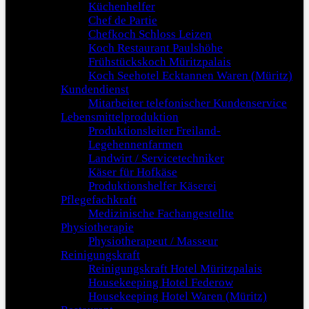
Küchenhelfer
Chef de Partie
Chefkoch Schloss Leizen
Koch Restaurant Paulshöhe
Frühstückskoch Müritzpalais
Koch Seehotel Ecktannen Waren (Müritz)
Kundendienst
Mitarbeiter telefonischer Kundenservice
Lebensmittelproduktion
Produktionsleiter Freiland-
Legehennenfarmen
Landwirt / Servicetechniker
Käser für Hofkäse
Produktionshelfer Käserei
Pflegefachkraft
Medizinische Fachangestellte
Physiotherapie
Physiotherapeut / Masseur
Reinigungskraft
Reinigungskraft Hotel Müritzpalais
Housekeeping Hotel Federow
Housekeeping Hotel Waren (Müritz)