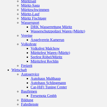
Müritzsail
Müritz-Saga
Müritzschwimmen
Müritz-Lauf
Müritz Fischtage
Wassersport
DRK Wasserrettung Müritz
Wasserschutzpolizei Waren (Müritz)
Vereine
Angelverein Kamerun
Volksfeste
Volksfest Malchow
Müritzfest Waren (Müritz)
Seefest Röbel/Müritz
Müritzfest Rechlin
Freizeit
Wirtschaft
Autoservice
Autohaus Multhaup
Autohaus Schlingmann
Car-HiFi Tuning Center
Baufirmen
Fersemota Gmbh
Bildung
Fahrdienste