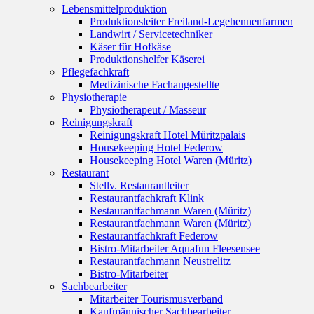
Lebensmittelproduktion
Produktionsleiter Freiland-Legehennenfarmen
Landwirt / Servicetechniker
Käser für Hofkäse
Produktionshelfer Käserei
Pflegefachkraft
Medizinische Fachangestellte
Physiotherapie
Physiotherapeut / Masseur
Reinigungskraft
Reinigungskraft Hotel Müritzpalais
Housekeeping Hotel Federow
Housekeeping Hotel Waren (Müritz)
Restaurant
Stellv. Restaurantleiter
Restaurantfachkraft Klink
Restaurantfachmann Waren (Müritz)
Restaurantfachmann Waren (Müritz)
Restaurantfachkraft Federow
Bistro-Mitarbeiter Aquafun Fleesensee
Restaurantfachmann Neustrelitz
Bistro-Mitarbeiter
Sachbearbeiter
Mitarbeiter Tourismusverband
Kaufmännischer Sachbearbeiter