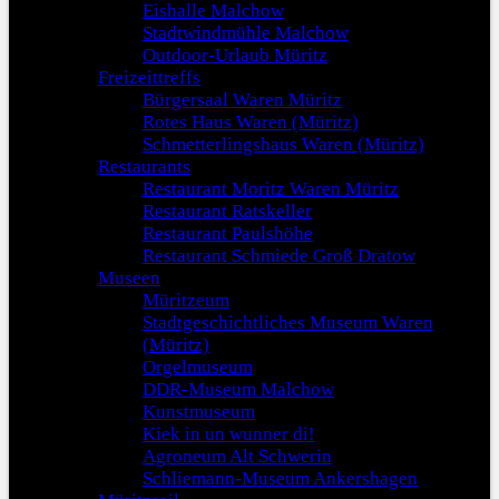
Eishalle Malchow
Stadtwindmühle Malchow
Outdoor-Urlaub Müritz
Freizeittreffs
Bürgersaal Waren Müritz
Rotes Haus Waren (Müritz)
Schmetterlingshaus Waren (Müritz)
Restaurants
Restaurant Moritz Waren Müritz
Restaurant Ratskeller
Restaurant Paulshöhe
Restaurant Schmiede Groß Dratow
Museen
Müritzeum
Stadtgeschichtliches Museum Waren
(Müritz)
Orgelmuseum
DDR-Museum Malchow
Kunstmuseum
Kiek in un wunner di!
Agroneum Alt Schwerin
Schliemann-Museum Ankershagen