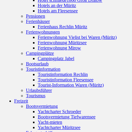
Hotel schmiede1860 Groß Dratow
Hotels an der Müritz
Hotels am Fleesensee
Pensionen
Ferienhäuser
Ferienhaus Rechlin Müritz
Ferienwohnungen
Ferienwohnung Vielist bei Waren (Müritz)
Ferienwohnung Müritzsee
Ferienwohnung Mirow
Campingplätze
Campingplatz Jabel
Bootsurlaub
Touristinformation
Touristinformation Rechlin
Touristinformation Fleesensee
Tourist-Information Waren (Müritz)
Urlaubsführer
Tourismus
Freizeit
Bootsvermietung
Yachtcharter Schroeder
Bootsvermietung Tiefwarensee
Yacht-mieten
Yachtcharter Müritzsee