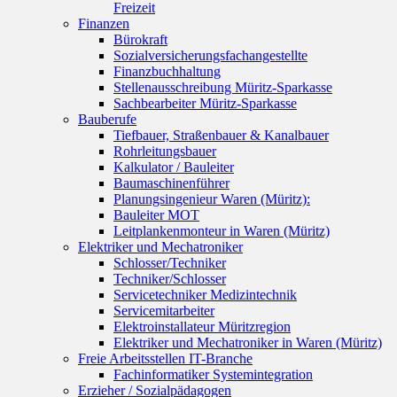
Freizeit
Finanzen
Bürokraft
Sozialversicherungsfachangestellte
Finanzbuchhaltung
Stellenausschreibung Müritz-Sparkasse
Sachbearbeiter Müritz-Sparkasse
Bauberufe
Tiefbauer, Straßenbauer & Kanalbauer
Rohrleitungsbauer
Kalkulator / Bauleiter
Baumaschinenführer
Planungsingenieur Waren (Müritz):
Bauleiter MOT
Leitplankenmonteur in Waren (Müritz)
Elektriker und Mechatroniker
Schlosser/Techniker
Techniker/Schlosser
Servicetechniker Medizintechnik
Servicemitarbeiter
Elektroinstallateur Müritzregion
Elektriker und Mechatroniker in Waren (Müritz)
Freie Arbeitsstellen IT-Branche
Fachinformatiker Systemintegration
Erzieher / Sozialpädagogen