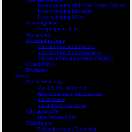
Ferienwohnung Vielist bei Waren (Müritz)
Ferienwohnung Müritzsee
Ferienwohnung Mirow
Campingplätze
Campingplatz Jabel
Bootsurlaub
Touristinformation
Touristinformation Rechlin
Touristinformation Fleesensee
Tourist-Information Waren (Müritz)
Urlaubsführer
Tourismus
Freizeit
Bootsvermietung
Yachtcharter Schroeder
Bootsvermietung Tiefwarensee
Yacht-mieten
Yachtcharter Müritzsee
Fahrgastschiffe
Blau Weisse Flotte
Freizeittipps
Feldsteinscheune Bollewick