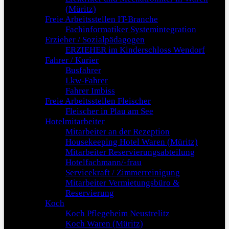
(Müritz)
Freie Arbeitsstellen IT-Branche
Fachinformatiker Systemintegration
Erzieher / Sozialpädagogen
ERZIEHER im Kinderschloss Wendorf
Fahrer / Kurier
Busfahrer
Lkw-Fahrer
Fahrer Imbiss
Freie Arbeitsstellen Fleischer
Fleischer in Plau am See
Hotelmitarbeiter
Mitarbeiter an der Rezeption
Housekeeping Hotel Waren (Müritz)
Mitarbeiter Reservierungsabteilung
Hotelfachmann/-frau
Servicekraft / Zimmerreinigung
Mitarbeiter Vermietungsbüro &
Reservierung
Koch
Koch Pflegeheim Neustrelitz
Koch Waren (Müritz)