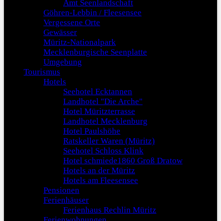
Amt Seenlandschaft
Göhren-Lebbin / Fleesensee
Vergessene Orte
Gewässer
Müritz-Nationalpark
Mecklenburgische Seenplatte
Umgebung
Tourismus
Hotels
Seehotel Ecktannen
Landhotel "Die Arche"
Hotel Müritzterrasse
Landhotel Mecklenburg
Hotel Paulshöhe
Ratskeller Waren (Müritz)
Seehotel Schloss Klink
Hotel schmiede1860 Groß Dratow
Hotels an der Müritz
Hotels am Fleesensee
Pensionen
Ferienhäuser
Ferienhaus Rechlin Müritz
Ferienwohnungen