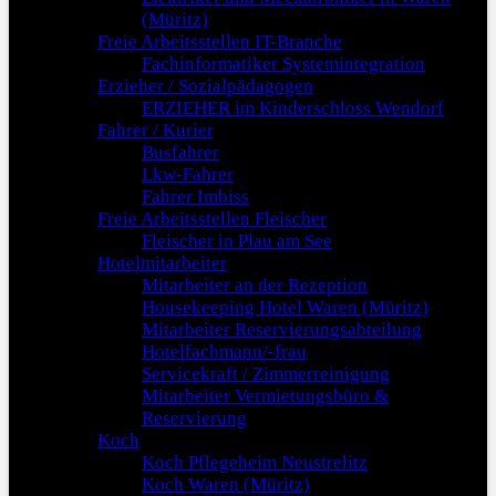
(Müritz)
Freie Arbeitsstellen IT-Branche
Fachinformatiker Systemintegration
Erzieher / Sozialpädagogen
ERZIEHER im Kinderschloss Wendorf
Fahrer / Kurier
Busfahrer
Lkw-Fahrer
Fahrer Imbiss
Freie Arbeitsstellen Fleischer
Fleischer in Plau am See
Hotelmitarbeiter
Mitarbeiter an der Rezeption
Housekeeping Hotel Waren (Müritz)
Mitarbeiter Reservierungsabteilung
Hotelfachmann/-frau
Servicekraft / Zimmerreinigung
Mitarbeiter Vermietungsbüro &
Reservierung
Koch
Koch Pflegeheim Neustrelitz
Koch Waren (Müritz)