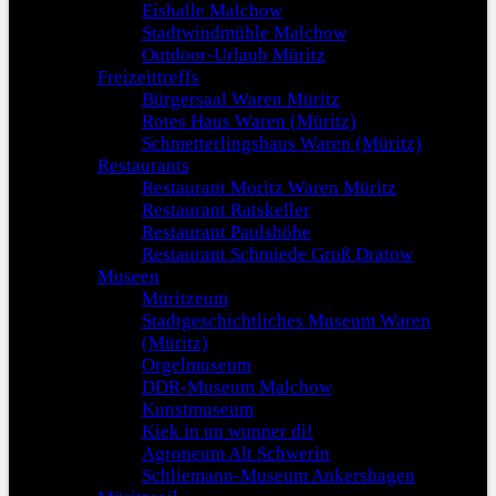
Eishalle Malchow
Stadtwindmühle Malchow
Outdoor-Urlaub Müritz
Freizeittreffs
Bürgersaal Waren Müritz
Rotes Haus Waren (Müritz)
Schmetterlingshaus Waren (Müritz)
Restaurants
Restaurant Moritz Waren Müritz
Restaurant Ratskeller
Restaurant Paulshöhe
Restaurant Schmiede Groß Dratow
Museen
Müritzeum
Stadtgeschichtliches Museum Waren
(Müritz)
Orgelmuseum
DDR-Museum Malchow
Kunstmuseum
Kiek in un wunner di!
Agroneum Alt Schwerin
Schliemann-Museum Ankershagen