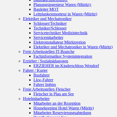
Planungsingenieur Waren (Müritz):
Bauleiter MOT
Leitplankenmonteur in Waren (Müritz)
Elektriker und Mechatroniker
Schlosser/Techniker
Techniker/Schlosser
Servicetechniker Medizintechnik
Servicemitarbeiter
Elektroinstallateur Müritzregion
Elektriker und Mechatroniker in Waren (Müritz)
Freie Arbeitsstellen IT-Branche
Fachinformatiker Systemintegration
Erzieher / Sozialpädagogen
ERZIEHER im Kinderschloss Wendorf
Fahrer / Kurier
Busfahrer
Lkw-Fahrer
Fahrer Imbiss
Freie Arbeitsstellen Fleischer
Fleischer in Plau am See
Hotelmitarbeiter
Mitarbeiter an der Rezeption
Housekeeping Hotel Waren (Müritz)
Mitarbeiter Reservierungsabteilung