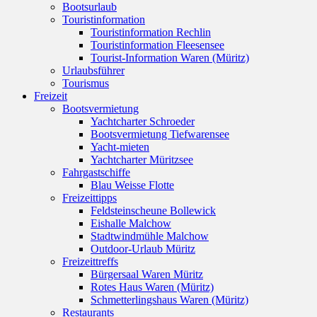
Bootsurlaub
Touristinformation
Touristinformation Rechlin
Touristinformation Fleesensee
Tourist-Information Waren (Müritz)
Urlaubsführer
Tourismus
Freizeit
Bootsvermietung
Yachtcharter Schroeder
Bootsvermietung Tiefwarensee
Yacht-mieten
Yachtcharter Müritzsee
Fahrgastschiffe
Blau Weisse Flotte
Freizeittipps
Feldsteinscheune Bollewick
Eishalle Malchow
Stadtwindmühle Malchow
Outdoor-Urlaub Müritz
Freizeittreffs
Bürgersaal Waren Müritz
Rotes Haus Waren (Müritz)
Schmetterlingshaus Waren (Müritz)
Restaurants