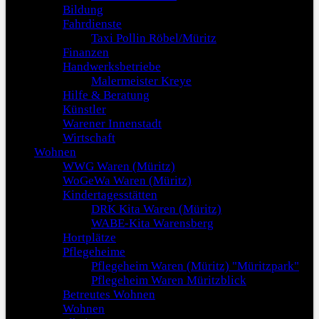
Bildung
Fahrdienste
Taxi Pollin Röbel/Müritz
Finanzen
Handwerksbetriebe
Malermeister Kreye
Hilfe & Beratung
Künstler
Warener Innenstadt
Wirtschaft
Wohnen
WWG Waren (Müritz)
WoGeWa Waren (Müritz)
Kindertagesstätten
DRK Kita Waren (Müritz)
WABE-Kita Warensberg
Hortplätze
Pflegeheime
Pflegeheim Waren (Müritz) "Müritzpark"
Pflegeheim Waren Müritzblick
Betreutes Wohnen
Wohnen