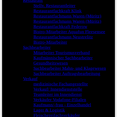
Restaurant
Stellv. Restaurantleiter
Restaurantfachkraft Klink
Restaurantfachmann Waren (Müritz)
Restaurantfachmann Waren (Müritz)
Restaurantfachkraft Federow
Bistro-Mitarbeiter Aquafun Fleesensee
Restaurantfachmann Neustrelitz
Bistro-Mitarbeiter
Sachbearbeiter
Mitarbeiter Tourismusverband
Kaufmännischer Sachbearbeiter
Gesundheitswesen
Sachbearbeiter Mahn- und Klagewesen
Sachbearbeiter Auftragsbearbeitung
Verkauf
medizinische Fachangestellte
Verkauf/ Innendienststelle
Teamleiter im Innendienst
Verkäufer Vodafone-Filialen
Kaufmann/-frau - Einzelhandel
Lager & Logistik
Fleischereifachverkäufer