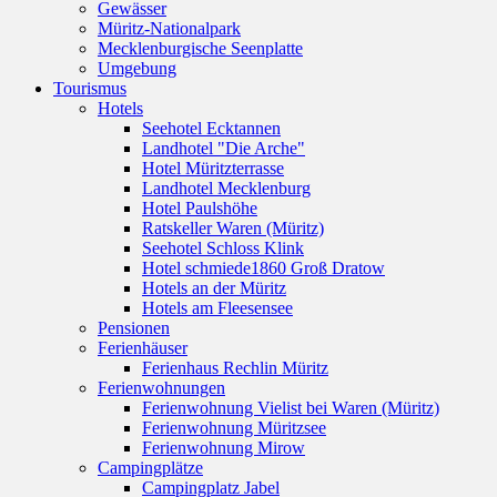
Gewässer
Müritz-Nationalpark
Mecklenburgische Seenplatte
Umgebung
Tourismus
Hotels
Seehotel Ecktannen
Landhotel "Die Arche"
Hotel Müritzterrasse
Landhotel Mecklenburg
Hotel Paulshöhe
Ratskeller Waren (Müritz)
Seehotel Schloss Klink
Hotel schmiede1860 Groß Dratow
Hotels an der Müritz
Hotels am Fleesensee
Pensionen
Ferienhäuser
Ferienhaus Rechlin Müritz
Ferienwohnungen
Ferienwohnung Vielist bei Waren (Müritz)
Ferienwohnung Müritzsee
Ferienwohnung Mirow
Campingplätze
Campingplatz Jabel