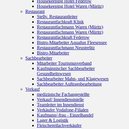
Housekeeping Hotel Federow
Housekeeping Hotel Waren (Müritz)
Restaurant
Stellv. Restaurantleiter
Restaurantfachkraft Klink
Restaurantfachmann Waren (Müritz)
Restaurantfachmann Waren (Müritz)
Restaurantfachkraft Federow
Bistro-Mitarbeiter Aquafun Fleesensee
Restaurantfachmann Neustrelitz
Bistro-Mitarbeiter
Sachbearbeiter
Mitarbeiter Tourismusverband
Kaufmännischer Sachbearbeiter
Gesundheitswesen
Sachbearbeiter Mahn- und Klagewesen
Sachbearbeiter Auftragsbearbeitung
Verkauf
medizinische Fachangestellte
Verkauf/ Innendienststelle
Teamleiter im Innendienst
Verkäufer Vodafone-Filialen
Kaufmann/-frau - Einzelhandel
Lager & Logistik
Fleischereifachverkäufer