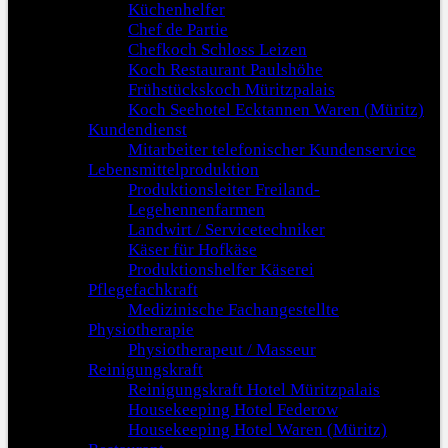
Küchenhelfer
Chef de Partie
Chefkoch Schloss Leizen
Koch Restaurant Paulshöhe
Frühstückskoch Müritzpalais
Koch Seehotel Ecktannen Waren (Müritz)
Kundendienst
Mitarbeiter telefonischer Kundenservice
Lebensmittelproduktion
Produktionsleiter Freiland-
Legehennenfarmen
Landwirt / Servicetechniker
Käser für Hofkäse
Produktionshelfer Käserei
Pflegefachkraft
Medizinische Fachangestellte
Physiotherapie
Physiotherapeut / Masseur
Reinigungskraft
Reinigungskraft Hotel Müritzpalais
Housekeeping Hotel Federow
Housekeeping Hotel Waren (Müritz)