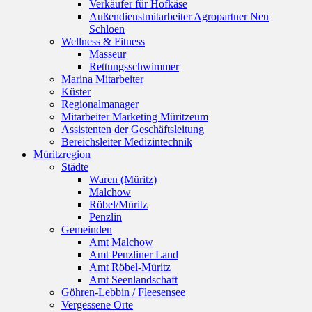
Verkäufer für Hofkäse
Außendienstmitarbeiter Agropartner Neu
Schloen
Wellness & Fitness
Masseur
Rettungsschwimmer
Marina Mitarbeiter
Küster
Regionalmanager
Mitarbeiter Marketing Müritzeum
Assistenten der Geschäftsleitung
Bereichsleiter Medizintechnik
Müritzregion
Städte
Waren (Müritz)
Malchow
Röbel/Müritz
Penzlin
Gemeinden
Amt Malchow
Amt Penzliner Land
Amt Röbel-Müritz
Amt Seenlandschaft
Göhren-Lebbin / Fleesensee
Vergessene Orte