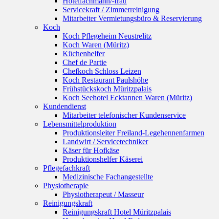
Hotelfachmann/-frau
Servicekraft / Zimmerreinigung
Mitarbeiter Vermietungsbüro & Reservierung
Koch
Koch Pflegeheim Neustrelitz
Koch Waren (Müritz)
Küchenhelfer
Chef de Partie
Chefkoch Schloss Leizen
Koch Restaurant Paulshöhe
Frühstückskoch Müritzpalais
Koch Seehotel Ecktannen Waren (Müritz)
Kundendienst
Mitarbeiter telefonischer Kundenservice
Lebensmittelproduktion
Produktionsleiter Freiland-Legehennenfarmen
Landwirt / Servicetechniker
Käser für Hofkäse
Produktionshelfer Käserei
Pflegefachkraft
Medizinische Fachangestellte
Physiotherapie
Physiotherapeut / Masseur
Reinigungskraft
Reinigungskraft Hotel Müritzpalais