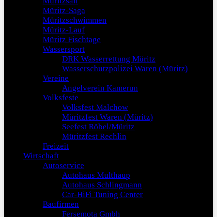
Müritzsail
Müritz-Saga
Müritzschwimmen
Müritz-Lauf
Müritz Fischtage
Wassersport
DRK Wasserrettung Müritz
Wasserschutzpolizei Waren (Müritz)
Vereine
Angelverein Kamerun
Volksfeste
Volksfest Malchow
Müritzfest Waren (Müritz)
Seefest Röbel/Müritz
Müritzfest Rechlin
Freizeit
Wirtschaft
Autoservice
Autohaus Multhaup
Autohaus Schlingmann
Car-HiFi Tuning Center
Baufirmen
Fersemota Gmbh