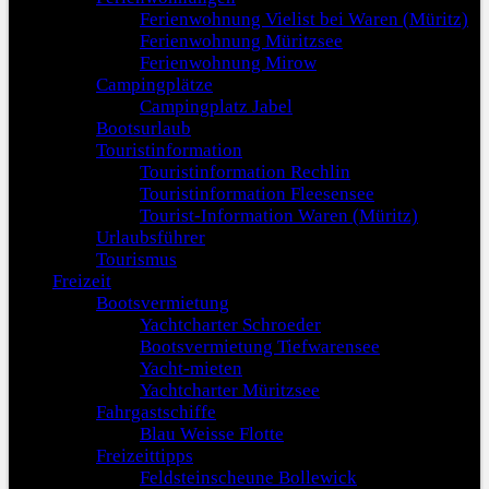
Ferienwohnung Vielist bei Waren (Müritz)
Ferienwohnung Müritzsee
Ferienwohnung Mirow
Campingplätze
Campingplatz Jabel
Bootsurlaub
Touristinformation
Touristinformation Rechlin
Touristinformation Fleesensee
Tourist-Information Waren (Müritz)
Urlaubsführer
Tourismus
Freizeit
Bootsvermietung
Yachtcharter Schroeder
Bootsvermietung Tiefwarensee
Yacht-mieten
Yachtcharter Müritzsee
Fahrgastschiffe
Blau Weisse Flotte
Freizeittipps
Feldsteinscheune Bollewick