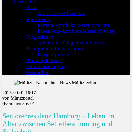
Gesundheit
Ärtze
Arztpraxis Millermann
Apotheken
Fontane Apotheke Waren (Müritz)
Papenberg-Apotheke Waren (Müritz)
Pflegedienste
ambulanter Pflegedienst Lansen
Therapie und Rehabilitation
KörperSprache
Blutspendedienst
Patientenverfügung
Gesundheit
2025-09-01 16:17
von Müritzportal
(Kommentare: 0)
Seniorenresidenz Hamburg – Leben im
Alter zwischen Selbstbestimmung und
Sicherheit