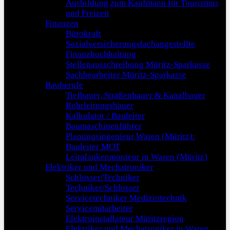
Ausbildung zum Kaufmann für Tourismus
und Freizeit
Finanzen
Bürokraft
Sozialversicherungsfachangestellte
Finanzbuchhaltung
Stellenausschreibung Müritz-Sparkasse
Sachbearbeiter Müritz-Sparkasse
Bauberufe
Tiefbauer, Straßenbauer & Kanalbauer
Rohrleitungsbauer
Kalkulator / Bauleiter
Baumaschinenführer
Planungsingenieur Waren (Müritz):
Bauleiter MOT
Leitplankenmonteur in Waren (Müritz)
Elektriker und Mechatroniker
Schlosser/Techniker
Techniker/Schlosser
Servicetechniker Medizintechnik
Servicemitarbeiter
Elektroinstallateur Müritzregion
Elektriker und Mechatroniker in Waren