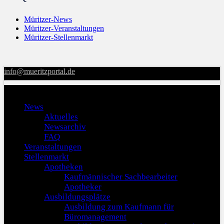
Müritzer-News
Müritzer-Veranstaltungen
Müritzer-Stellenmarkt
info@mueritzportal.de
Menu
News
Aktuelles
Newsarchiv
FAQ
Veranstaltungen
Stellenmarkt
Apotheken
Kaufmännischer Sachbearbeiter
Apotheker
Ausbildungsplätze
Ausbildung zum Kaufmann für
Büromanagement