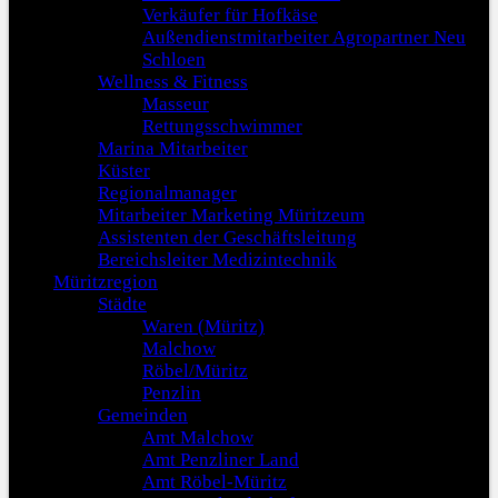
Verkäufer für Hofkäse
Außendienstmitarbeiter Agropartner Neu
Schloen
Wellness & Fitness
Masseur
Rettungsschwimmer
Marina Mitarbeiter
Küster
Regionalmanager
Mitarbeiter Marketing Müritzeum
Assistenten der Geschäftsleitung
Bereichsleiter Medizintechnik
Müritzregion
Städte
Waren (Müritz)
Malchow
Röbel/Müritz
Penzlin
Gemeinden
Amt Malchow
Amt Penzliner Land
Amt Röbel-Müritz