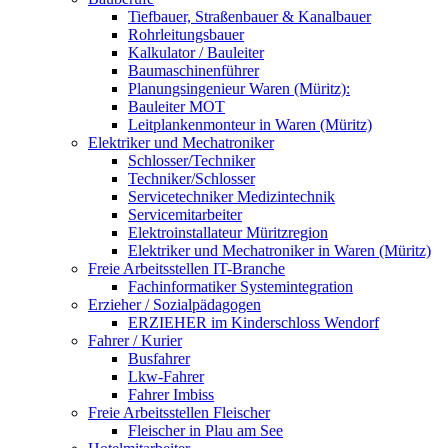
Tiefbauer, Straßenbauer & Kanalbauer
Rohrleitungsbauer
Kalkulator / Bauleiter
Baumaschinenführer
Planungsingenieur Waren (Müritz):
Bauleiter MOT
Leitplankenmonteur in Waren (Müritz)
Elektriker und Mechatroniker
Schlosser/Techniker
Techniker/Schlosser
Servicetechniker Medizintechnik
Servicemitarbeiter
Elektroinstallateur Müritzregion
Elektriker und Mechatroniker in Waren (Müritz)
Freie Arbeitsstellen IT-Branche
Fachinformatiker Systemintegration
Erzieher / Sozialpädagogen
ERZIEHER im Kinderschloss Wendorf
Fahrer / Kurier
Busfahrer
Lkw-Fahrer
Fahrer Imbiss
Freie Arbeitsstellen Fleischer
Fleischer in Plau am See