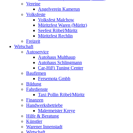
Vereine
Angelverein Kamerun
Volksfeste
Volksfest Malchow
Müritzfest Waren (Müritz)
Seefest Röbel/Müritz
Müritzfest Rechlin
Freizeit
Wirtschaft
Autoservice
Autohaus Multhaup
Autohaus Schlingmann
Car-HiFi Tuning Center
Baufirmen
Fersemota Gmbh
Bildung
Fahrdienste
Taxi Pollin Röbel/Müritz
Finanzen
Handwerksbetriebe
Malermeister Kreye
Hilfe & Beratung
Künstler
Warener Innenstadt
Wirtschaft