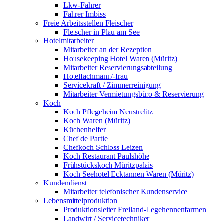
Lkw-Fahrer
Fahrer Imbiss
Freie Arbeitsstellen Fleischer
Fleischer in Plau am See
Hotelmitarbeiter
Mitarbeiter an der Rezeption
Housekeeping Hotel Waren (Müritz)
Mitarbeiter Reservierungsabteilung
Hotelfachmann/-frau
Servicekraft / Zimmerreinigung
Mitarbeiter Vermietungsbüro & Reservierung
Koch
Koch Pflegeheim Neustrelitz
Koch Waren (Müritz)
Küchenhelfer
Chef de Partie
Chefkoch Schloss Leizen
Koch Restaurant Paulshöhe
Frühstückskoch Müritzpalais
Koch Seehotel Ecktannen Waren (Müritz)
Kundendienst
Mitarbeiter telefonischer Kundenservice
Lebensmittelproduktion
Produktionsleiter Freiland-Legehennenfarmen
Landwirt / Servicetechniker