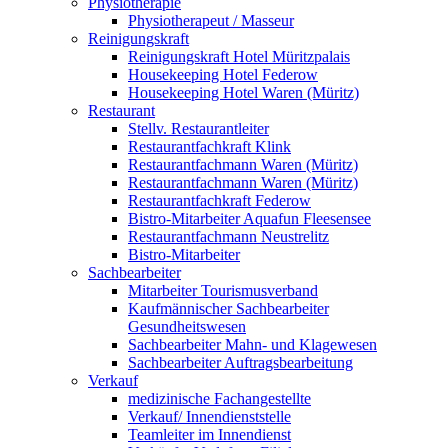
Physiotherapie
Physiotherapeut / Masseur
Reinigungskraft
Reinigungskraft Hotel Müritzpalais
Housekeeping Hotel Federow
Housekeeping Hotel Waren (Müritz)
Restaurant
Stellv. Restaurantleiter
Restaurantfachkraft Klink
Restaurantfachmann Waren (Müritz)
Restaurantfachmann Waren (Müritz)
Restaurantfachkraft Federow
Bistro-Mitarbeiter Aquafun Fleesensee
Restaurantfachmann Neustrelitz
Bistro-Mitarbeiter
Sachbearbeiter
Mitarbeiter Tourismusverband
Kaufmännischer Sachbearbeiter
Gesundheitswesen
Sachbearbeiter Mahn- und Klagewesen
Sachbearbeiter Auftragsbearbeitung
Verkauf
medizinische Fachangestellte
Verkauf/ Innendienststelle
Teamleiter im Innendienst