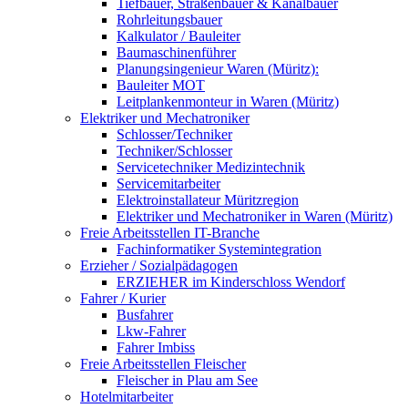
Tiefbauer, Straßenbauer & Kanalbauer
Rohrleitungsbauer
Kalkulator / Bauleiter
Baumaschinenführer
Planungsingenieur Waren (Müritz):
Bauleiter MOT
Leitplankenmonteur in Waren (Müritz)
Elektriker und Mechatroniker
Schlosser/Techniker
Techniker/Schlosser
Servicetechniker Medizintechnik
Servicemitarbeiter
Elektroinstallateur Müritzregion
Elektriker und Mechatroniker in Waren (Müritz)
Freie Arbeitsstellen IT-Branche
Fachinformatiker Systemintegration
Erzieher / Sozialpädagogen
ERZIEHER im Kinderschloss Wendorf
Fahrer / Kurier
Busfahrer
Lkw-Fahrer
Fahrer Imbiss
Freie Arbeitsstellen Fleischer
Fleischer in Plau am See
Hotelmitarbeiter