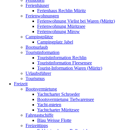
Pensionen
Ferienhäuser
Ferienhaus Rechlin Müritz
Ferienwohnungen
Ferienwohnung Vielist bei Waren (Müritz)
Ferienwohnung Müritzsee
Ferienwohnung Mirow
Campingplätze
Campingplatz Jabel
Bootsurlaub
Touristinformation
Touristinformation Rechlin
Touristinformation Fleesensee
Tourist-Information Waren (Müritz)
Urlaubsführer
Tourismus
Freizeit
Bootsvermietung
Yachtcharter Schroeder
Bootsvermietung Tiefwarensee
Yacht-mieten
Yachtcharter Müritzsee
Fahrgastschiffe
Blau Weisse Flotte
Freizeittipps