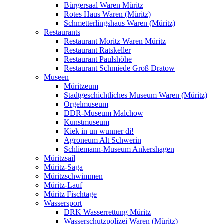
Bürgersaal Waren Müritz
Rotes Haus Waren (Müritz)
Schmetterlingshaus Waren (Müritz)
Restaurants
Restaurant Moritz Waren Müritz
Restaurant Ratskeller
Restaurant Paulshöhe
Restaurant Schmiede Groß Dratow
Museen
Müritzeum
Stadtgeschichtliches Museum Waren (Müritz)
Orgelmuseum
DDR-Museum Malchow
Kunstmuseum
Kiek in un wunner di!
Agroneum Alt Schwerin
Schliemann-Museum Ankershagen
Müritzsail
Müritz-Saga
Müritzschwimmen
Müritz-Lauf
Müritz Fischtage
Wassersport
DRK Wasserrettung Müritz
Wasserschutzpolizei Waren (Müritz)