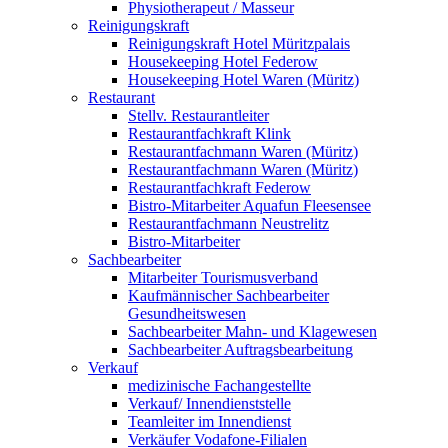
Physiotherapeut / Masseur
Reinigungskraft
Reinigungskraft Hotel Müritzpalais
Housekeeping Hotel Federow
Housekeeping Hotel Waren (Müritz)
Restaurant
Stellv. Restaurantleiter
Restaurantfachkraft Klink
Restaurantfachmann Waren (Müritz)
Restaurantfachmann Waren (Müritz)
Restaurantfachkraft Federow
Bistro-Mitarbeiter Aquafun Fleesensee
Restaurantfachmann Neustrelitz
Bistro-Mitarbeiter
Sachbearbeiter
Mitarbeiter Tourismusverband
Kaufmännischer Sachbearbeiter
Gesundheitswesen
Sachbearbeiter Mahn- und Klagewesen
Sachbearbeiter Auftragsbearbeitung
Verkauf
medizinische Fachangestellte
Verkauf/ Innendienststelle
Teamleiter im Innendienst
Verkäufer Vodafone-Filialen