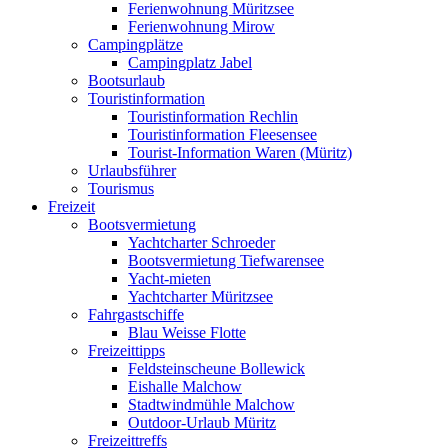
Ferienwohnung Müritzsee
Ferienwohnung Mirow
Campingplätze
Campingplatz Jabel
Bootsurlaub
Touristinformation
Touristinformation Rechlin
Touristinformation Fleesensee
Tourist-Information Waren (Müritz)
Urlaubsführer
Tourismus
Freizeit
Bootsvermietung
Yachtcharter Schroeder
Bootsvermietung Tiefwarensee
Yacht-mieten
Yachtcharter Müritzsee
Fahrgastschiffe
Blau Weisse Flotte
Freizeittipps
Feldsteinscheune Bollewick
Eishalle Malchow
Stadtwindmühle Malchow
Outdoor-Urlaub Müritz
Freizeittreffs