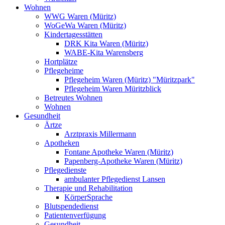
Wohnen
WWG Waren (Müritz)
WoGeWa Waren (Müritz)
Kindertagesstätten
DRK Kita Waren (Müritz)
WABE-Kita Warensberg
Hortplätze
Pflegeheime
Pflegeheim Waren (Müritz) "Müritzpark"
Pflegeheim Waren Müritzblick
Betreutes Wohnen
Wohnen
Gesundheit
Ärtze
Arztpraxis Millermann
Apotheken
Fontane Apotheke Waren (Müritz)
Papenberg-Apotheke Waren (Müritz)
Pflegedienste
ambulanter Pflegedienst Lansen
Therapie und Rehabilitation
KörperSprache
Blutspendedienst
Patientenverfügung
Gesundheit