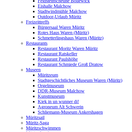
Feldsteinscheune Bollewick
Eishalle Malchow
Stadtwindmühle Malchow
Outdoor-Urlaub Müritz
Freizeittreffs
Bürgersaal Waren Müritz
Rotes Haus Waren (Müritz)
Schmetterlingshaus Waren (Müritz)
Restaurants
Restaurant Moritz Waren Müritz
Restaurant Ratskeller
Restaurant Paulshöhe
Restaurant Schmiede Groß Dratow
Museen
Müritzeum
Stadtgeschichtliches Museum Waren (Müritz)
Orgelmuseum
DDR-Museum Malchow
Kunstmuseum
Kiek in un wunner di!
Agroneum Alt Schwerin
Schliemann-Museum Ankershagen
Müritzsail
Müritz-Saga
Müritzschwimmen