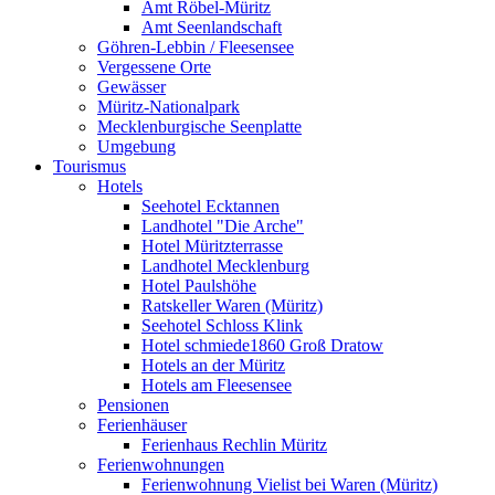
Amt Röbel-Müritz
Amt Seenlandschaft
Göhren-Lebbin / Fleesensee
Vergessene Orte
Gewässer
Müritz-Nationalpark
Mecklenburgische Seenplatte
Umgebung
Tourismus
Hotels
Seehotel Ecktannen
Landhotel "Die Arche"
Hotel Müritzterrasse
Landhotel Mecklenburg
Hotel Paulshöhe
Ratskeller Waren (Müritz)
Seehotel Schloss Klink
Hotel schmiede1860 Groß Dratow
Hotels an der Müritz
Hotels am Fleesensee
Pensionen
Ferienhäuser
Ferienhaus Rechlin Müritz
Ferienwohnungen
Ferienwohnung Vielist bei Waren (Müritz)