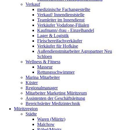
Verkauf
medizinische Fachangestellte
Verkauf/ Innendienststelle
Teamleiter im Innendienst
Verkäufer Vodafone-Filialen
Kaufmann/-frau - Einzelhandel
Lager & Logistik
Fleischereifachverkäufer
Verkäufer für Hofkäse
Außendienstmitarbeiter Agropartner Neu
Schloen
Wellness & Fitness
Masseur
Rettungsschwimmer
Marina Mitarbeiter
Küster
Regionalmanager
Mitarbeiter Marketing Müritzeum
Assistenten der Geschäftsleitung
Bereichsleiter Medizintechnik
Müritzregion
Städte
Waren (Müritz)
Malchow
Röbel/Müritz