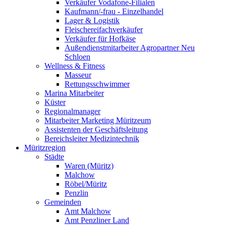
Verkäufer Vodafone-Filialen
Kaufmann/-frau - Einzelhandel
Lager & Logistik
Fleischereifachverkäufer
Verkäufer für Hofkäse
Außendienstmitarbeiter Agropartner Neu
Schloen
Wellness & Fitness
Masseur
Rettungsschwimmer
Marina Mitarbeiter
Küster
Regionalmanager
Mitarbeiter Marketing Müritzeum
Assistenten der Geschäftsleitung
Bereichsleiter Medizintechnik
Müritzregion
Städte
Waren (Müritz)
Malchow
Röbel/Müritz
Penzlin
Gemeinden
Amt Malchow
Amt Penzliner Land