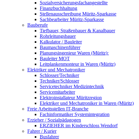
Sozialversicherungsfachangestellte
Finanzbuchhaltung
Stellenausschreibung Müritz-Sparkasse
Sachbearbeiter Müritz-Sparkasse
Bauberufe
Tiefbauer, Straßenbauer & Kanalbauer
Rohrleitungsbauer
Kalkulator / Bauleiter
Baumaschinenführer
Planungsingenieur Waren (Müritz):
Bauleiter MOT
Leitplankenmonteur in Waren (Müritz)
Elektriker und Mechatroniker
Schlosser/Techniker
Techniker/Schlosser
Servicetechniker Medizintechnik
Servicemitarbeiter
Elektroinstallateur Müritzregion
Elektriker und Mechatroniker in Waren (Müritz)
Freie Arbeitsstellen IT-Branche
Fachinformatiker Systemintegration
Erzieher / Sozialpädagogen
ERZIEHER im Kinderschloss Wendorf
Fahrer / Kurier
Busfahrer