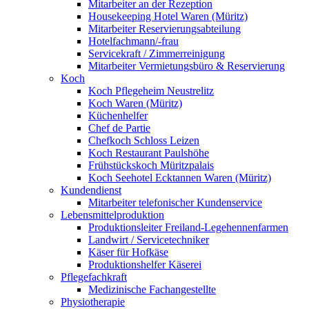
Mitarbeiter an der Rezeption
Housekeeping Hotel Waren (Müritz)
Mitarbeiter Reservierungsabteilung
Hotelfachmann/-frau
Servicekraft / Zimmerreinigung
Mitarbeiter Vermietungsbüro & Reservierung
Koch
Koch Pflegeheim Neustrelitz
Koch Waren (Müritz)
Küchenhelfer
Chef de Partie
Chefkoch Schloss Leizen
Koch Restaurant Paulshöhe
Frühstückskoch Müritzpalais
Koch Seehotel Ecktannen Waren (Müritz)
Kundendienst
Mitarbeiter telefonischer Kundenservice
Lebensmittelproduktion
Produktionsleiter Freiland-Legehennenfarmen
Landwirt / Servicetechniker
Käser für Hofkäse
Produktionshelfer Käserei
Pflegefachkraft
Medizinische Fachangestellte
Physiotherapie