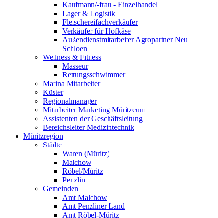
Kaufmann/-frau - Einzelhandel
Lager & Logistik
Fleischereifachverkäufer
Verkäufer für Hofkäse
Außendienstmitarbeiter Agropartner Neu
Schloen
Wellness & Fitness
Masseur
Rettungsschwimmer
Marina Mitarbeiter
Küster
Regionalmanager
Mitarbeiter Marketing Müritzeum
Assistenten der Geschäftsleitung
Bereichsleiter Medizintechnik
Müritzregion
Städte
Waren (Müritz)
Malchow
Röbel/Müritz
Penzlin
Gemeinden
Amt Malchow
Amt Penzliner Land
Amt Röbel-Müritz