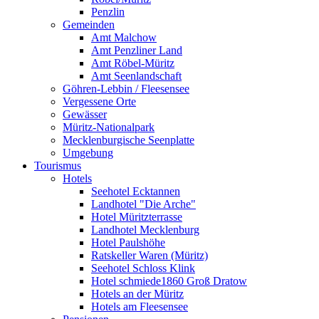
Penzlin
Gemeinden
Amt Malchow
Amt Penzliner Land
Amt Röbel-Müritz
Amt Seenlandschaft
Göhren-Lebbin / Fleesensee
Vergessene Orte
Gewässer
Müritz-Nationalpark
Mecklenburgische Seenplatte
Umgebung
Tourismus
Hotels
Seehotel Ecktannen
Landhotel "Die Arche"
Hotel Müritzterrasse
Landhotel Mecklenburg
Hotel Paulshöhe
Ratskeller Waren (Müritz)
Seehotel Schloss Klink
Hotel schmiede1860 Groß Dratow
Hotels an der Müritz
Hotels am Fleesensee