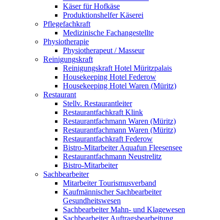
Käser für Hofkäse
Produktionshelfer Käserei
Pflegefachkraft
Medizinische Fachangestellte
Physiotherapie
Physiotherapeut / Masseur
Reinigungskraft
Reinigungskraft Hotel Müritzpalais
Housekeeping Hotel Federow
Housekeeping Hotel Waren (Müritz)
Restaurant
Stellv. Restaurantleiter
Restaurantfachkraft Klink
Restaurantfachmann Waren (Müritz)
Restaurantfachmann Waren (Müritz)
Restaurantfachkraft Federow
Bistro-Mitarbeiter Aquafun Fleesensee
Restaurantfachmann Neustrelitz
Bistro-Mitarbeiter
Sachbearbeiter
Mitarbeiter Tourismusverband
Kaufmännischer Sachbearbeiter
Gesundheitswesen
Sachbearbeiter Mahn- und Klagewesen
Sachbearbeiter Auftragsbearbeitung