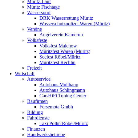
Müritz-Lauf
Müritz Fischtage
Wassersport
DRK Wasserrettung Müritz
Wasserschutzpolizei Waren (Müritz)
Vereine
Angelverein Kamerun
Volksfeste
Volksfest Malchow
Müritzfest Waren (Müritz)
Seefest Röbel/Müritz
Müritzfest Rechlin
Freizeit
Wirtschaft
Autoservice
Autohaus Multhaup
Autohaus Schlingmann
Car-HiFi Tuning Center
Baufirmen
Fersemota Gmbh
Bildung
Fahrdienste
Taxi Pollin Röbel/Müritz
Finanzen
Handwerksbetriebe