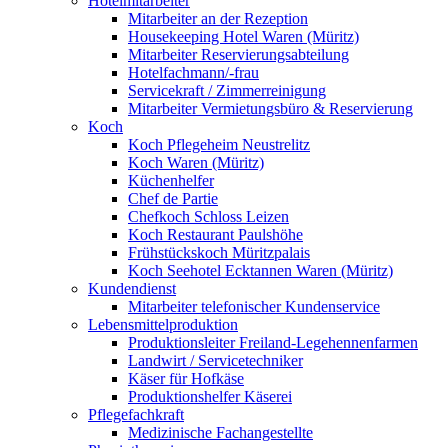
Hotelmitarbeiter
Mitarbeiter an der Rezeption
Housekeeping Hotel Waren (Müritz)
Mitarbeiter Reservierungsabteilung
Hotelfachmann/-frau
Servicekraft / Zimmerreinigung
Mitarbeiter Vermietungsbüro & Reservierung
Koch
Koch Pflegeheim Neustrelitz
Koch Waren (Müritz)
Küchenhelfer
Chef de Partie
Chefkoch Schloss Leizen
Koch Restaurant Paulshöhe
Frühstückskoch Müritzpalais
Koch Seehotel Ecktannen Waren (Müritz)
Kundendienst
Mitarbeiter telefonischer Kundenservice
Lebensmittelproduktion
Produktionsleiter Freiland-Legehennenfarmen
Landwirt / Servicetechniker
Käser für Hofkäse
Produktionshelfer Käserei
Pflegefachkraft
Medizinische Fachangestellte