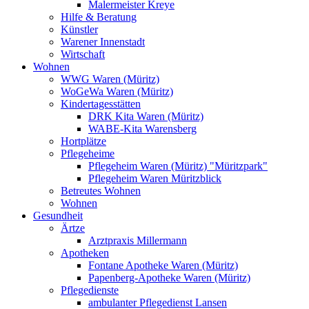
Malermeister Kreye
Hilfe & Beratung
Künstler
Warener Innenstadt
Wirtschaft
Wohnen
WWG Waren (Müritz)
WoGeWa Waren (Müritz)
Kindertagesstätten
DRK Kita Waren (Müritz)
WABE-Kita Warensberg
Hortplätze
Pflegeheime
Pflegeheim Waren (Müritz) "Müritzpark"
Pflegeheim Waren Müritzblick
Betreutes Wohnen
Wohnen
Gesundheit
Ärtze
Arztpraxis Millermann
Apotheken
Fontane Apotheke Waren (Müritz)
Papenberg-Apotheke Waren (Müritz)
Pflegedienste
ambulanter Pflegedienst Lansen