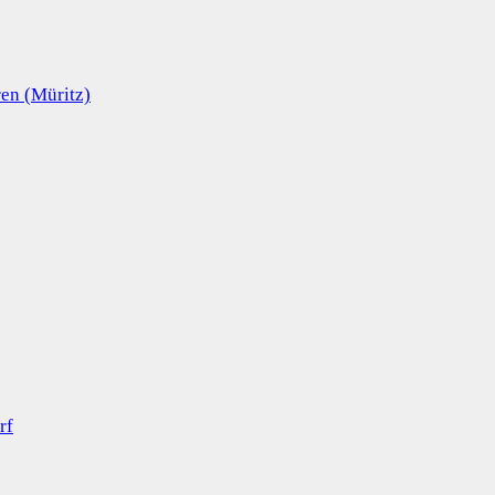
en (Müritz)
rf