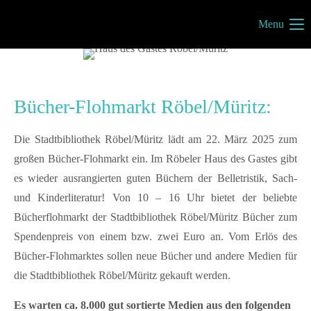
Menu
Müritzportal
Vilma Jönsson
Fresiavej 4C
4420 Regstrup
Bücher-Flohmarkt Röbel/Müritz:
Dänemark
Die Stadtbibliothek Röbel/Müritz lädt am 22. März 2025 zum
großen Bücher-Flohmarkt ein. Im Röbeler Haus des Gastes gibt
es wieder ausrangierten guten Büchern der Belletristik, Sach-
Kontakt
und Kinderliteratur! Von 10 – 16 Uhr bietet der beliebte
Bücherflohmarkt der Stadtbibliothek Röbel/Müritz Bücher zum
info@mueritzportal.de
Spendenpreis von einem bzw. zwei Euro an. Vom Erlös des
Info´s
Bücher-Flohmarktes sollen neue Bücher und andere Medien für
die Stadtbibliothek Röbel/Müritz gekauft werden.
Impressum
Datenschutz
Es warten ca. 8.000 gut sortierte Medien aus den folgenden