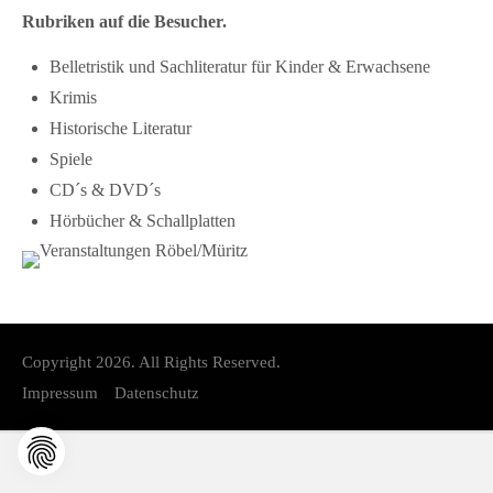
Kontakt
Rubriken auf die Besucher.
Belletristik und Sachliteratur für Kinder & Erwachsene
FAQ
Krimis
Müritzer-News
Historische Literatur
Müritzer-Veranstaltungen
Spiele
Müritzer-Stellenmarkt
CD´s & DVD´s
Hörbücher & Schallplatten
Copyright 2026. All Rights Reserved.
Impressum
Datenschutz