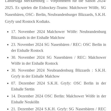
Landesliga Mecklenburg – Vorpommern für die Saison 2024/
Kontakt
2025. Es spielen die Eishockey-Teams: Malchower Wölfe, SG
Nasenbären, OSC- Berlin, Neubrandenburger Blizzards, S.K.H.
FAQ
Gryfy und Rostock Kodiaks.
Müritzer-News
17. November 2024 Malchower Wölfe: Neubrandenburg
Müritzer-Veranstaltungen
Blizzards in der Eishalle Malchow
Müritzer-Stellenmarkt
23. November 2024 SG Nasenbären / REC: OSC Berlin in
der Eishalle Rostock
30. November 2024 SG Nasenbären / REC: Malchower
Wölfe in der Eishalle Rostock
30. November 2024 Neubrandenburg Blizzards : S.K.H.
Gryfy in der Eishalle Malchow
07. Dezember 2024 S.K.H. Gryfy: OSC Berlin in der
Eishalle Stettin
14. Dezember 2024 OSC Berlin: Malchower Wölfe in der
Eishalle Neukölln
21. Dezember 2024 S.K.H. Gryfy: SG Nasenbären / REC