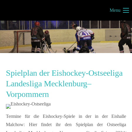
Menu
Müritzportal
Vilma Jönsson
Fresiavej 4C
4420 Regstrup
Dänemark
Spielplan der Eishockey-Ostseeliga
Kontakt
Landesliga Mecklenburg–
info@mueritzportal.de
Vorpommern
Info´s
Termine für die Eishockey-Spiele in der in der Eishalle
Impressum
Malchow: Hier findet ihr den Spielplan der Ostseeliga
Datenschutz