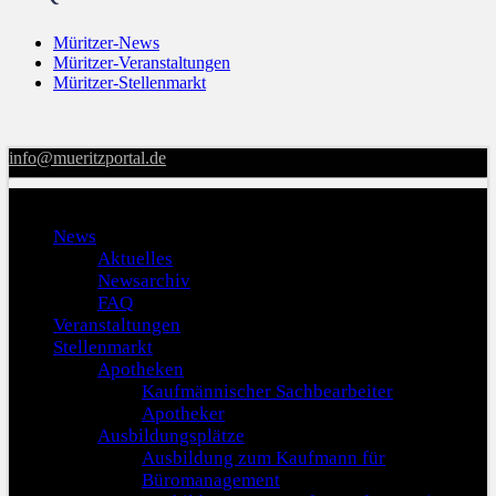
Müritzer-News
Müritzer-Veranstaltungen
Müritzer-Stellenmarkt
info@mueritzportal.de
Menu
News
Aktuelles
Newsarchiv
FAQ
Veranstaltungen
Stellenmarkt
Apotheken
Kaufmännischer Sachbearbeiter
Apotheker
Ausbildungsplätze
Ausbildung zum Kaufmann für
Büromanagement