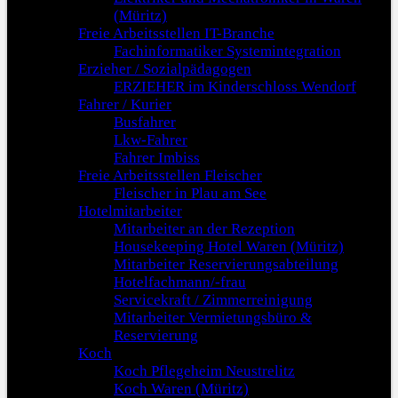
(Müritz)
Freie Arbeitsstellen IT-Branche
Fachinformatiker Systemintegration
Erzieher / Sozialpädagogen
ERZIEHER im Kinderschloss Wendorf
Fahrer / Kurier
Busfahrer
Lkw-Fahrer
Fahrer Imbiss
Freie Arbeitsstellen Fleischer
Fleischer in Plau am See
Hotelmitarbeiter
Mitarbeiter an der Rezeption
Housekeeping Hotel Waren (Müritz)
Mitarbeiter Reservierungsabteilung
Hotelfachmann/-frau
Servicekraft / Zimmerreinigung
Mitarbeiter Vermietungsbüro &
Reservierung
Koch
Koch Pflegeheim Neustrelitz
Koch Waren (Müritz)