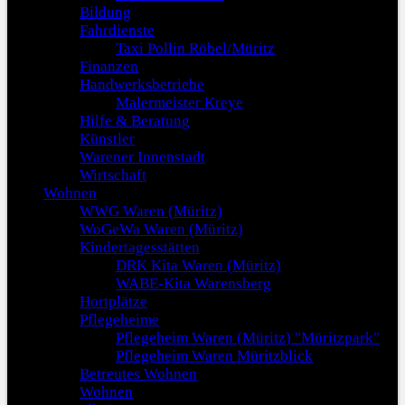
Bildung
Fahrdienste
Taxi Pollin Röbel/Müritz
Finanzen
Handwerksbetriebe
Malermeister Kreye
Hilfe & Beratung
Künstler
Warener Innenstadt
Wirtschaft
Wohnen
WWG Waren (Müritz)
WoGeWa Waren (Müritz)
Kindertagesstätten
DRK Kita Waren (Müritz)
WABE-Kita Warensberg
Hortplätze
Pflegeheime
Pflegeheim Waren (Müritz) "Müritzpark"
Pflegeheim Waren Müritzblick
Betreutes Wohnen
Wohnen