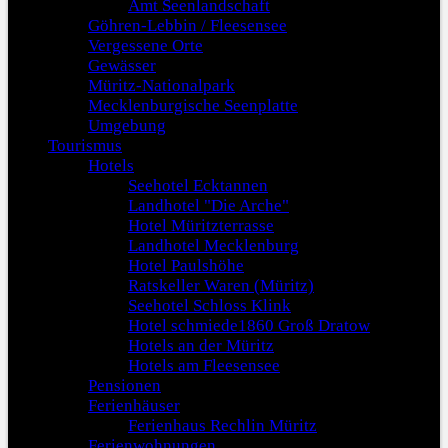
Amt Seenlandschaft
Göhren-Lebbin / Fleesensee
Vergessene Orte
Gewässer
Müritz-Nationalpark
Mecklenburgische Seenplatte
Umgebung
Tourismus
Hotels
Seehotel Ecktannen
Landhotel "Die Arche"
Hotel Müritzterrasse
Landhotel Mecklenburg
Hotel Paulshöhe
Ratskeller Waren (Müritz)
Seehotel Schloss Klink
Hotel schmiede1860 Groß Dratow
Hotels an der Müritz
Hotels am Fleesensee
Pensionen
Ferienhäuser
Ferienhaus Rechlin Müritz
Ferienwohnungen