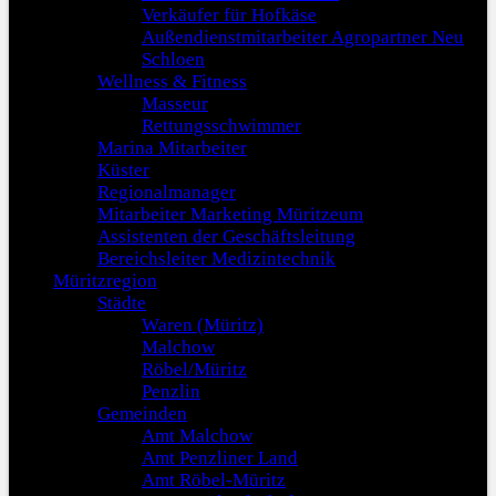
Verkäufer für Hofkäse
Außendienstmitarbeiter Agropartner Neu
Schloen
Wellness & Fitness
Masseur
Rettungsschwimmer
Marina Mitarbeiter
Küster
Regionalmanager
Mitarbeiter Marketing Müritzeum
Assistenten der Geschäftsleitung
Bereichsleiter Medizintechnik
Müritzregion
Städte
Waren (Müritz)
Malchow
Röbel/Müritz
Penzlin
Gemeinden
Amt Malchow
Amt Penzliner Land
Amt Röbel-Müritz