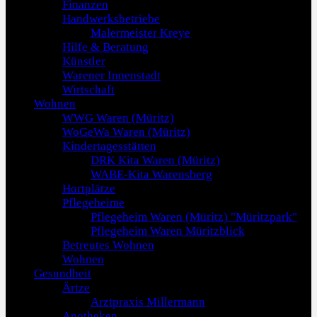
Finanzen
Handwerksbetriebe
Malermeister Kreye
Hilfe & Beratung
Künstler
Warener Innenstadt
Wirtschaft
Wohnen
WWG Waren (Müritz)
WoGeWa Waren (Müritz)
Kindertagesstätten
DRK Kita Waren (Müritz)
WABE-Kita Warensberg
Hortplätze
Pflegeheime
Pflegeheim Waren (Müritz) "Müritzpark"
Pflegeheim Waren Müritzblick
Betreutes Wohnen
Wohnen
Gesundheit
Ärtze
Arztpraxis Millermann
Apotheken