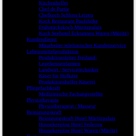
Küchenhelfer
Chef de Partie
Chefkoch Schloss Leizen
Koch Restaurant Paulshöhe
Frühstückskoch Müritzpalais
Koch Seehotel Ecktannen Waren (Müritz)
Kundendienst
Mitarbeiter telefonischer Kundenservice
Lebensmittelproduktion
Produktionsleiter Freiland-
Legehennenfarmen
Landwirt / Servicetechniker
Käser für Hofkäse
Produktionshelfer Käserei
Pflegefachkraft
Medizinische Fachangestellte
Physiotherapie
Physiotherapeut / Masseur
Reinigungskraft
Reinigungskraft Hotel Müritzpalais
Housekeeping Hotel Federow
Housekeeping Hotel Waren (Müritz)