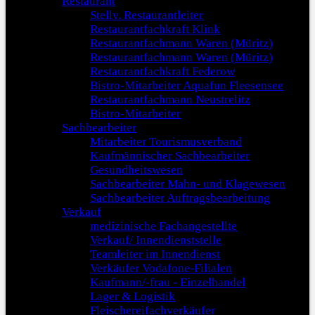
Restaurant
Stellv. Restaurantleiter
Restaurantfachkraft Klink
Restaurantfachmann Waren (Müritz)
Restaurantfachmann Waren (Müritz)
Restaurantfachkraft Federow
Bistro-Mitarbeiter Aquafun Fleesensee
Restaurantfachmann Neustrelitz
Bistro-Mitarbeiter
Sachbearbeiter
Mitarbeiter Tourismusverband
Kaufmännischer Sachbearbeiter
Gesundheitswesen
Sachbearbeiter Mahn- und Klagewesen
Sachbearbeiter Auftragsbearbeitung
Verkauf
medizinische Fachangestellte
Verkauf/ Innendienststelle
Teamleiter im Innendienst
Verkäufer Vodafone-Filialen
Kaufmann/-frau - Einzelhandel
Lager & Logistik
Fleischereifachverkäufer