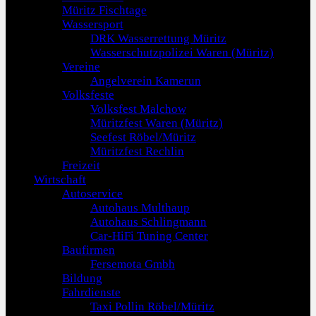
Müritz Fischtage
Wassersport
DRK Wasserrettung Müritz
Wasserschutzpolizei Waren (Müritz)
Vereine
Angelverein Kamerun
Volksfeste
Volksfest Malchow
Müritzfest Waren (Müritz)
Seefest Röbel/Müritz
Müritzfest Rechlin
Freizeit
Wirtschaft
Autoservice
Autohaus Multhaup
Autohaus Schlingmann
Car-HiFi Tuning Center
Baufirmen
Fersemota Gmbh
Bildung
Fahrdienste
Taxi Pollin Röbel/Müritz