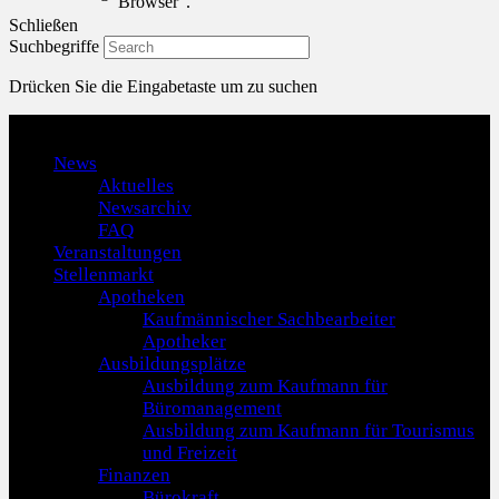
Browser".
Schließen
Suchbegriffe
Drücken Sie die Eingabetaste um zu suchen
Menu
News
Aktuelles
Newsarchiv
FAQ
Veranstaltungen
Stellenmarkt
Apotheken
Kaufmännischer Sachbearbeiter
Apotheker
Ausbildungsplätze
Ausbildung zum Kaufmann für
Büromanagement
Ausbildung zum Kaufmann für Tourismus
und Freizeit
Finanzen
Bürokraft