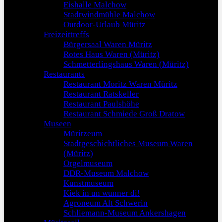
Eishalle Malchow
Stadtwindmühle Malchow
Outdoor-Urlaub Müritz
Freizeittreffs
Bürgersaal Waren Müritz
Rotes Haus Waren (Müritz)
Schmetterlingshaus Waren (Müritz)
Restaurants
Restaurant Moritz Waren Müritz
Restaurant Ratskeller
Restaurant Paulshöhe
Restaurant Schmiede Groß Dratow
Museen
Müritzeum
Stadtgeschichtliches Museum Waren
(Müritz)
Orgelmuseum
DDR-Museum Malchow
Kunstmuseum
Kiek in un wunner di!
Agroneum Alt Schwerin
Schliemann-Museum Ankershagen