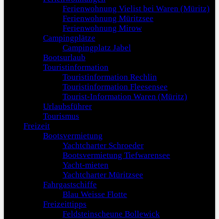
Ferienwohnung Vielist bei Waren (Müritz)
Ferienwohnung Müritzsee
Ferienwohnung Mirow
Campingplätze
Campingplatz Jabel
Bootsurlaub
Touristinformation
Touristinformation Rechlin
Touristinformation Fleesensee
Tourist-Information Waren (Müritz)
Urlaubsführer
Tourismus
Freizeit
Bootsvermietung
Yachtcharter Schroeder
Bootsvermietung Tiefwarensee
Yacht-mieten
Yachtcharter Müritzsee
Fahrgastschiffe
Blau Weisse Flotte
Freizeittipps
Feldsteinscheune Bollewick