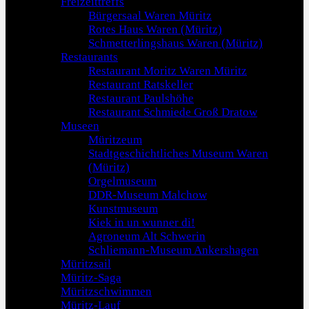
Freizeittreffs
Bürgersaal Waren Müritz
Rotes Haus Waren (Müritz)
Schmetterlingshaus Waren (Müritz)
Restaurants
Restaurant Moritz Waren Müritz
Restaurant Ratskeller
Restaurant Paulshöhe
Restaurant Schmiede Groß Dratow
Museen
Müritzeum
Stadtgeschichtliches Museum Waren
(Müritz)
Orgelmuseum
DDR-Museum Malchow
Kunstmuseum
Kiek in un wunner di!
Agroneum Alt Schwerin
Schliemann-Museum Ankershagen
Müritzsail
Müritz-Saga
Müritzschwimmen
Müritz-Lauf