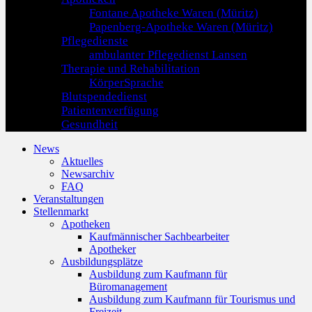
Fontane Apotheke Waren (Müritz)
Papenberg-Apotheke Waren (Müritz)
Pflegedienste
ambulanter Pflegedienst Lansen
Therapie und Rehabilitation
KörperSprache
Blutspendedienst
Patientenverfügung
Gesundheit
News
Aktuelles
Newsarchiv
FAQ
Veranstaltungen
Stellenmarkt
Apotheken
Kaufmännischer Sachbearbeiter
Apotheker
Ausbildungsplätze
Ausbildung zum Kaufmann für
Büromanagement
Ausbildung zum Kaufmann für Tourismus und
Freizeit