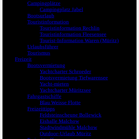
Campingplätze
Campingplatz Jabel
Bootsurlaub
Touristinformation
Touristinformation Rechlin
Touristinformation Fleesensee
Tourist-Information Waren (Müritz)
Urlaubsführer
Tourismus
Freizeit
Bootsvermietung
Yachtcharter Schroeder
Bootsvermietung Tiefwarensee
Yacht-mieten
Yachtcharter Müritzsee
Fahrgastschiffe
Blau Weisse Flotte
Freizeittipps
Feldsteinscheune Bollewick
Eishalle Malchow
Stadtwindmühle Malchow
Outdoor-Urlaub Müritz