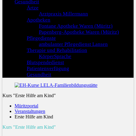
Gesundheit
Ärtze
Arztpraxis Millermann
Apotheken
Fontane Apotheke Waren (Müritz)
Papenberg-Apotheke Waren (Müritz)
Pflegedienste
ambulanter Pflegedienst Lansen
Therapie und Rehabilitation
KörperSprache
Blutspendedienst
Patientenverfügung
Gesundheit
Kurs "Erste Hilfe am Kind"
Müritzportal
Veranstaltungen
Erste Hilfe am Kind
Kurs "Erste Hilfe am Kind"