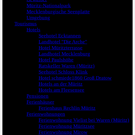
Müritz-Nationalpark
Mecklenburgische Seenplatte
Umgebung
Tourismus
Hotels
Seehotel Ecktannen
Landhotel "Die Arche"
Hotel Müritzterrasse
Landhotel Mecklenburg
Hotel Paulshöhe
Ratskeller Waren (Müritz)
Seehotel Schloss Klink
Hotel schmiede1860 Groß Dratow
Hotels an der Müritz
Hotels am Fleesensee
Pensionen
Ferienhäuser
Ferienhaus Rechlin Müritz
Ferienwohnungen
Ferienwohnung Vielist bei Waren (Müritz)
Ferienwohnung Müritzsee
Ferienwohnung Mirow