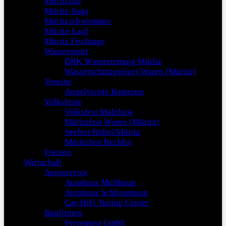
Müritzsail
Müritz-Saga
Müritzschwimmen
Müritz-Lauf
Müritz Fischtage
Wassersport
DRK Wasserrettung Müritz
Wasserschutzpolizei Waren (Müritz)
Vereine
Angelverein Kamerun
Volksfeste
Volksfest Malchow
Müritzfest Waren (Müritz)
Seefest Röbel/Müritz
Müritzfest Rechlin
Freizeit
Wirtschaft
Autoservice
Autohaus Multhaup
Autohaus Schlingmann
Car-HiFi Tuning Center
Baufirmen
Fersemota Gmbh