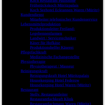
Koch Restaurant Paulshöhe
Frühstückskoch Müritzpalais
Koch Seehotel Ecktannen Waren (Müritz)
Kundendienst
Mitarbeiter telefonischer Kundenservice
Lebensmittelproduktion
Produktionsleiter Freiland-
Legehennenfarmen
Landwirt / Servicetechniker
Käser für Hofkäse
Produktionshelfer Käserei
Pflegefachkraft
Medizinische Fachangestellte
Physiotherapie
Physiotherapeut / Masseur
Reinigungskraft
Reinigungskraft Hotel Müritzpalais
Housekeeping Hotel Federow
Housekeeping Hotel Waren (Müritz)
Restaurant
Stellv. Restaurantleiter
Restaurantfachkraft Klink
Restaurantfachmann Waren (Müritz)