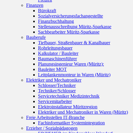
Finanzen
Bürokraft
Sozialversicherungsfachangestellte
Finanzbuchhaltung
Stellenausschreibung Müritz-Sparkasse
Sachbearbeiter Müritz-Sparkasse
Bauberufe
Tiefbauer, Straßenbauer & Kanalbauer
Rohrleitungsbauer
Kalkulator / Bauleiter
Baumaschinenführer
Planungsingenieur Waren (Müritz):
Bauleiter MOT
Leitplankenmonteur in Waren (Müritz)
Elektriker und Mechatroniker
Schlosser/Techniker
Techniker/Schlosser
Servicetechniker Medizintechnik
Servicemitarbeiter
Elektroinstallateur Müritzregion
Elektriker und Mechatroniker in Waren (Müritz)
Freie Arbeitsstellen IT-Branche
Fachinformatiker Systemintegration
Erzieher / Sozialpädagogen