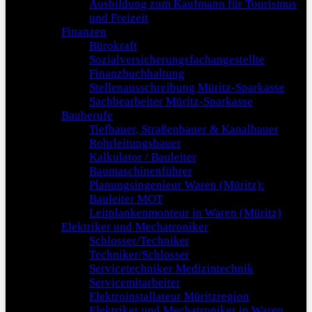
Ausbildung zum Kaufmann für Tourismus
und Freizeit
Finanzen
Bürokraft
Sozialversicherungsfachangestellte
Finanzbuchhaltung
Stellenausschreibung Müritz-Sparkasse
Sachbearbeiter Müritz-Sparkasse
Bauberufe
Tiefbauer, Straßenbauer & Kanalbauer
Rohrleitungsbauer
Kalkulator / Bauleiter
Baumaschinenführer
Planungsingenieur Waren (Müritz):
Bauleiter MOT
Leitplankenmonteur in Waren (Müritz)
Elektriker und Mechatroniker
Schlosser/Techniker
Techniker/Schlosser
Servicetechniker Medizintechnik
Servicemitarbeiter
Elektroinstallateur Müritzregion
Elektriker und Mechatroniker in Waren