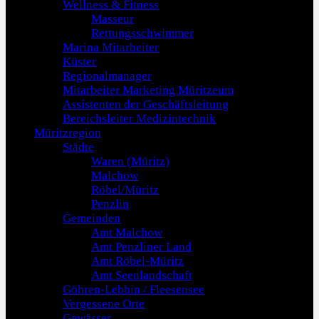
Wellness & Fitness
Masseur
Rettungsschwimmer
Marina Mitarbeiter
Küster
Regionalmanager
Mitarbeiter Marketing Müritzeum
Assistenten der Geschäftsleitung
Bereichsleiter Medizintechnik
Müritzregion
Städte
Waren (Müritz)
Malchow
Röbel/Müritz
Penzlin
Gemeinden
Amt Malchow
Amt Penzliner Land
Amt Röbel-Müritz
Amt Seenlandschaft
Göhren-Lebbin / Fleesensee
Vergessene Orte
Gewässer