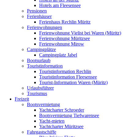
Hotels am Fleesensee
Pensionen
Ferienhäuser
Ferienhaus Rechlin Müritz
Ferienwohnungen
Ferienwohnung Vielist bei Waren (Müritz)
Ferienwohnung Müritzsee
Ferienwohnung Mirow
Campingplätze
Campingplatz Jabel
Bootsurlaub
Touristinformation
Touristinformation Rechlin
Touristinformation Fleesensee
Tourist-Information Waren (Müritz)
Urlaubsführer
Tourismus
Freizeit
Bootsvermietung
Yachtcharter Schroeder
Bootsvermietung Tiefwarensee
Yacht-mieten
Yachtcharter Müritzsee
Fahrgastschiffe