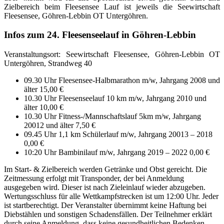
Zielbereich beim Fleesensee Lauf ist jeweils die Seewirtschaft
Fleesensee, Göhren-Lebbin OT Untergöhren.
Infos zum 24. Fleesenseelauf in Göhren-Lebbin
Veranstaltungsort: Seewirtschaft Fleesensee, Göhren-Lebbin OT
Untergöhren, Strandweg 40
09.30 Uhr Fleesensee-Halbmarathon m/w, Jahrgang 2008 und
älter 15,00 €
10.30 Uhr Fleesenseelauf 10 km m/w, Jahrgang 2010 und
älter 10,00 €
10.30 Uhr Fitness-/Mannschaftslauf 5km m/w, Jahrgang
20012 und älter 7,50 €
09.45 Uhr 1,1 km Schülerlauf m/w, Jahrgang 20013 – 2018
0,00 €
10:20 Uhr Bambinilauf m/w, Jahrgang 2019 – 2022 0,00 €
Im Start- & Zielbereich werden Getränke und Obst gereicht. Die
Zeitmessung erfolgt mit Transponder, der bei Anmeldung
ausgegeben wird. Dieser ist nach Zieleinlauf wieder abzugeben.
Wertungsschluss für alle Wettkampfstrecken ist um 12:00 Uhr. Jeder
ist startberechtigt. Der Veranstalter übernimmt keine Haftung bei
Diebstählen und sonstigen Schadensfällen. Der Teilnehmer erklärt
durch seine Anmeldung, dass keine gesundheitlichen Bedenken