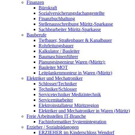
Finanzen
Bürokraft
Sozialversicherungsfachangestellte
Finanzbuchhaltung
Stellenausschreibung Müritz-Sparkasse
Sachbearbeiter Müritz-Sparkasse
Bauberufe
Tiefbauer, Straßenbauer & Kanalbauer
Rohrleitungsbauer
Kalkulator / Bauleiter
Baumaschinenführer
Planungsingenieur Waren (Müritz):
Bauleiter MOT
Leitplankenmonteur in Waren (Müritz)
Elektriker und Mechatroniker
Schlosser/Techniker
Techniker/Schlosser
Servicetechniker Medizintechnik
Servicemitarbeiter
Elektroinstallateur Müritzregion
Elektriker und Mechatroniker in Waren (Müritz)
Freie Arbeitsstellen IT-Branche
Fachinformatiker Systemintegration
Erzieher / Sozialpädagogen
ERZIEHER im Kinderschloss Wendorf