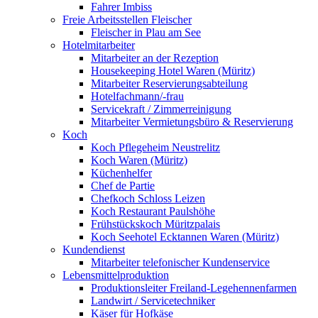
Fahrer Imbiss
Freie Arbeitsstellen Fleischer
Fleischer in Plau am See
Hotelmitarbeiter
Mitarbeiter an der Rezeption
Housekeeping Hotel Waren (Müritz)
Mitarbeiter Reservierungsabteilung
Hotelfachmann/-frau
Servicekraft / Zimmerreinigung
Mitarbeiter Vermietungsbüro & Reservierung
Koch
Koch Pflegeheim Neustrelitz
Koch Waren (Müritz)
Küchenhelfer
Chef de Partie
Chefkoch Schloss Leizen
Koch Restaurant Paulshöhe
Frühstückskoch Müritzpalais
Koch Seehotel Ecktannen Waren (Müritz)
Kundendienst
Mitarbeiter telefonischer Kundenservice
Lebensmittelproduktion
Produktionsleiter Freiland-Legehennenfarmen
Landwirt / Servicetechniker
Käser für Hofkäse