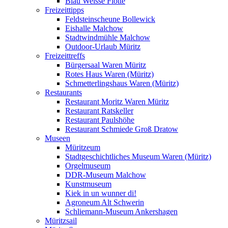
Blau Weisse Flotte
Freizeittipps
Feldsteinscheune Bollewick
Eishalle Malchow
Stadtwindmühle Malchow
Outdoor-Urlaub Müritz
Freizeittreffs
Bürgersaal Waren Müritz
Rotes Haus Waren (Müritz)
Schmetterlingshaus Waren (Müritz)
Restaurants
Restaurant Moritz Waren Müritz
Restaurant Ratskeller
Restaurant Paulshöhe
Restaurant Schmiede Groß Dratow
Museen
Müritzeum
Stadtgeschichtliches Museum Waren (Müritz)
Orgelmuseum
DDR-Museum Malchow
Kunstmuseum
Kiek in un wunner di!
Agroneum Alt Schwerin
Schliemann-Museum Ankershagen
Müritzsail