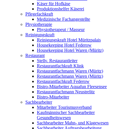
Käser für Hofkäse
Produktionshelfer Käserei
Pflegefachkraft
Medizinische Fachangestellte
Physiotherapie
Physiotherapeut / Masseur
Reinigungskraft
Reinigungskraft Hotel Müritzpalais
Housekeeping Hotel Federow
Housekeeping Hotel Waren (Müritz)
Restaurant
Stellv. Restaurantleiter
Restaurantfachkraft Klink
Restaurantfachmann Waren (Müritz)
Restaurantfachmann Waren (Müritz)
Restaurantfachkraft Federow
Bistro-Mitarbeiter Aquafun Fleesensee
Restaurantfachmann Neustrelitz
Bistro-Mitarbeiter
Sachbearbeiter
Mitarbeiter Tourismusverband
Kaufmännischer Sachbearbeiter
Gesundheitswesen
Sachbearbeiter Mahn- und Klagewesen
Sachbearbeiter Auftragsbearbeitung