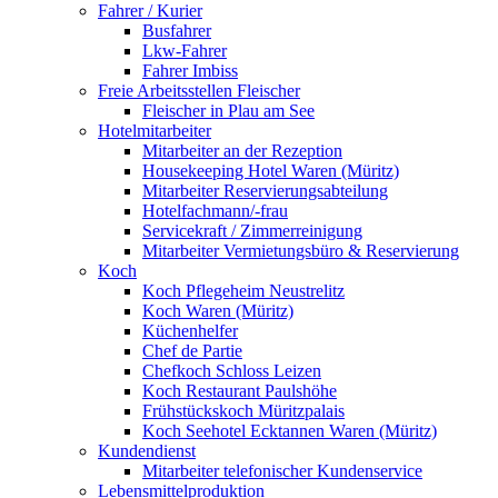
Fahrer / Kurier
Busfahrer
Lkw-Fahrer
Fahrer Imbiss
Freie Arbeitsstellen Fleischer
Fleischer in Plau am See
Hotelmitarbeiter
Mitarbeiter an der Rezeption
Housekeeping Hotel Waren (Müritz)
Mitarbeiter Reservierungsabteilung
Hotelfachmann/-frau
Servicekraft / Zimmerreinigung
Mitarbeiter Vermietungsbüro & Reservierung
Koch
Koch Pflegeheim Neustrelitz
Koch Waren (Müritz)
Küchenhelfer
Chef de Partie
Chefkoch Schloss Leizen
Koch Restaurant Paulshöhe
Frühstückskoch Müritzpalais
Koch Seehotel Ecktannen Waren (Müritz)
Kundendienst
Mitarbeiter telefonischer Kundenservice
Lebensmittelproduktion