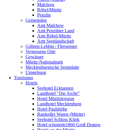
Malchow
Röbel/Müritz
Penzlin
Gemeinden
Amt Malchow
Amt Penzliner Land
Amt Röbel-Müritz
Amt Seenlandschaft
Göhren-Lebbin / Fleesensee
Vergessene Orte
Gewässer
Müritz-Nationalpark
Mecklenburgische Seenplatte
Umgebung
Tourismus
Hotels
Seehotel Ecktannen
Landhotel "Die Arche"
Hotel Müritzterrasse
Landhotel Mecklenburg
Hotel Paulshöhe
Ratskeller Waren (Müritz)
Seehotel Schloss Klink
Hotel schmiede1860 Groß Dratow
Hotels an der Müritz