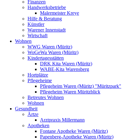
Finanzen
Handwerksbetriebe
Malermeister Kreye
Hilfe & Beratung
Künstler
Warener Innenstadt
Wirtschaft
Wohnen
WWG Waren (Müritz)
WoGeWa Waren (Müritz)
Kindertagesstätten
DRK Kita Waren (Müritz)
WABE-Kita Warensberg
Hortplätze
Pflegeheime
Pflegeheim Waren (Müritz) "Müritzpark"
Pflegeheim Waren Müritzblick
Betreutes Wohnen
Wohnen
Gesundheit
Ärtze
Arztpraxis Millermann
Apotheken
Fontane Apotheke Waren (Müritz)
Papenberg-Apotheke Waren (Müritz)