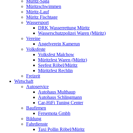
Müritz-Saga
Müritzschwimmen
Müritz-Lauf
Müritz Fischtage
Wassersport
DRK Wasserrettung Müritz
Wasserschutzpolizei Waren (Müritz)
Vereine
Angelverein Kamerun
Volksfeste
Volksfest Malchow
Müritzfest Waren (Müritz)
Seefest Röbel/Müritz
Müritzfest Rechlin
Freizeit
Wirtschaft
Autoservice
Autohaus Multhaup
Autohaus Schlingmann
Car-HiFi Tuning Center
Baufirmen
Fersemota Gmbh
Bildung
Fahrdienste
Taxi Pollin Röbel/Müritz