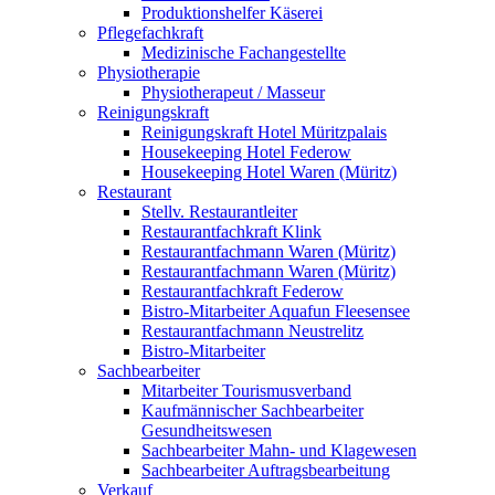
Produktionshelfer Käserei
Pflegefachkraft
Medizinische Fachangestellte
Physiotherapie
Physiotherapeut / Masseur
Reinigungskraft
Reinigungskraft Hotel Müritzpalais
Housekeeping Hotel Federow
Housekeeping Hotel Waren (Müritz)
Restaurant
Stellv. Restaurantleiter
Restaurantfachkraft Klink
Restaurantfachmann Waren (Müritz)
Restaurantfachmann Waren (Müritz)
Restaurantfachkraft Federow
Bistro-Mitarbeiter Aquafun Fleesensee
Restaurantfachmann Neustrelitz
Bistro-Mitarbeiter
Sachbearbeiter
Mitarbeiter Tourismusverband
Kaufmännischer Sachbearbeiter
Gesundheitswesen
Sachbearbeiter Mahn- und Klagewesen
Sachbearbeiter Auftragsbearbeitung
Verkauf