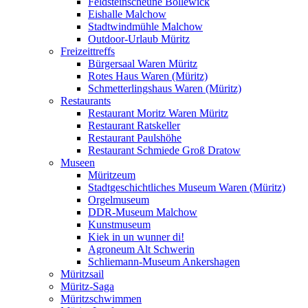
Feldsteinscheune Bollewick
Eishalle Malchow
Stadtwindmühle Malchow
Outdoor-Urlaub Müritz
Freizeittreffs
Bürgersaal Waren Müritz
Rotes Haus Waren (Müritz)
Schmetterlingshaus Waren (Müritz)
Restaurants
Restaurant Moritz Waren Müritz
Restaurant Ratskeller
Restaurant Paulshöhe
Restaurant Schmiede Groß Dratow
Museen
Müritzeum
Stadtgeschichtliches Museum Waren (Müritz)
Orgelmuseum
DDR-Museum Malchow
Kunstmuseum
Kiek in un wunner di!
Agroneum Alt Schwerin
Schliemann-Museum Ankershagen
Müritzsail
Müritz-Saga
Müritzschwimmen