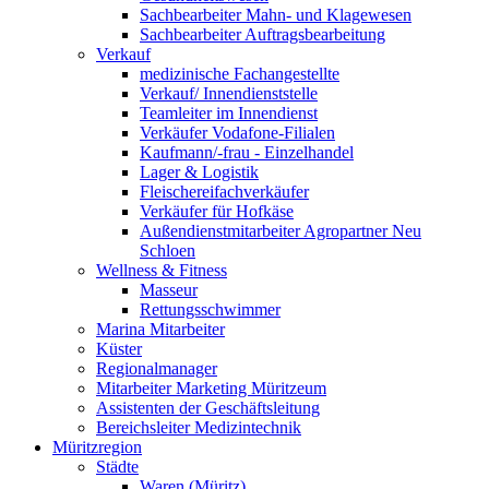
Sachbearbeiter Mahn- und Klagewesen
Sachbearbeiter Auftragsbearbeitung
Verkauf
medizinische Fachangestellte
Verkauf/ Innendienststelle
Teamleiter im Innendienst
Verkäufer Vodafone-Filialen
Kaufmann/-frau - Einzelhandel
Lager & Logistik
Fleischereifachverkäufer
Verkäufer für Hofkäse
Außendienstmitarbeiter Agropartner Neu
Schloen
Wellness & Fitness
Masseur
Rettungsschwimmer
Marina Mitarbeiter
Küster
Regionalmanager
Mitarbeiter Marketing Müritzeum
Assistenten der Geschäftsleitung
Bereichsleiter Medizintechnik
Müritzregion
Städte
Waren (Müritz)