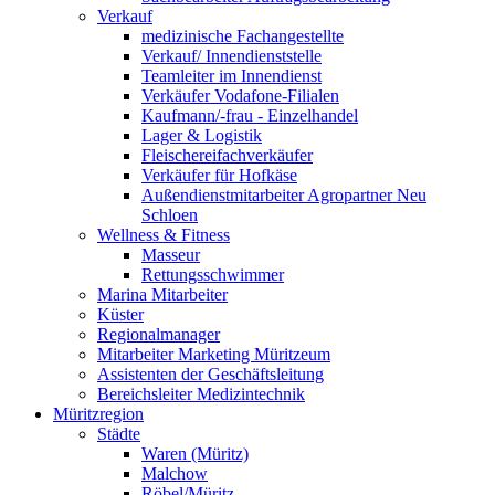
Verkauf
medizinische Fachangestellte
Verkauf/ Innendienststelle
Teamleiter im Innendienst
Verkäufer Vodafone-Filialen
Kaufmann/-frau - Einzelhandel
Lager & Logistik
Fleischereifachverkäufer
Verkäufer für Hofkäse
Außendienstmitarbeiter Agropartner Neu
Schloen
Wellness & Fitness
Masseur
Rettungsschwimmer
Marina Mitarbeiter
Küster
Regionalmanager
Mitarbeiter Marketing Müritzeum
Assistenten der Geschäftsleitung
Bereichsleiter Medizintechnik
Müritzregion
Städte
Waren (Müritz)
Malchow
Röbel/Müritz