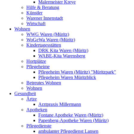
Malermeister Kreye
Hilfe & Beratung
Künstler
Warener Innenstadt
Wirtschaft
Wohnen
WWG Waren (Müritz)
WoGeWa Waren (Müritz)
Kindertagesstätten
DRK Kita Waren (Müritz)
WABE-Kita Warensberg
Hortplätze
Pflegeheime
Pflegeheim Waren (Müritz) "Müritzpark"
Pflegeheim Waren Müritzblick
Betreutes Wohnen
Wohnen
Gesundheit
Ärtze
Arztpraxis Millermann
Apotheken
Fontane Apotheke Waren (Müritz)
Papenberg-Apotheke Waren (Müritz)
Pflegedienste
ambulanter Pflegedienst Lansen