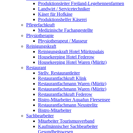
Produktionsleiter Freiland-Legehennenfarmen
Landwirt / Servicetechniker
Käser für Hofkäse
Produktionshelfer Käserei
Pflegefachkraft
Medizinische Fachangestellte
Physiotherapie
Physiotherapeut / Masseur
Reinigungskraft
Reinigungskraft Hotel Müritzpalais
Housekeeping Hotel Federow
Housekeeping Hotel Waren (Müritz)
Restaurant
Stellv. Restaurantleiter
Restaurantfachkraft Klink
Restaurantfachmann Waren (Müritz)
Restaurantfachmann Waren (Müritz)
Restaurantfachkraft Federow
Bistro-Mitarbeiter Aquafun Fleesensee
Restaurantfachmann Neustrelitz
Bistro-Mitarbeiter
Sachbearbeiter
Mitarbeiter Tourismusverband
Kaufmännischer Sachbearbeiter
Gesundheitswesen