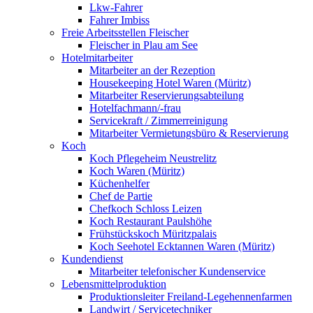
Lkw-Fahrer
Fahrer Imbiss
Freie Arbeitsstellen Fleischer
Fleischer in Plau am See
Hotelmitarbeiter
Mitarbeiter an der Rezeption
Housekeeping Hotel Waren (Müritz)
Mitarbeiter Reservierungsabteilung
Hotelfachmann/-frau
Servicekraft / Zimmerreinigung
Mitarbeiter Vermietungsbüro & Reservierung
Koch
Koch Pflegeheim Neustrelitz
Koch Waren (Müritz)
Küchenhelfer
Chef de Partie
Chefkoch Schloss Leizen
Koch Restaurant Paulshöhe
Frühstückskoch Müritzpalais
Koch Seehotel Ecktannen Waren (Müritz)
Kundendienst
Mitarbeiter telefonischer Kundenservice
Lebensmittelproduktion
Produktionsleiter Freiland-Legehennenfarmen
Landwirt / Servicetechniker