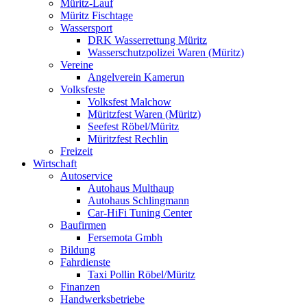
Müritz-Lauf
Müritz Fischtage
Wassersport
DRK Wasserrettung Müritz
Wasserschutzpolizei Waren (Müritz)
Vereine
Angelverein Kamerun
Volksfeste
Volksfest Malchow
Müritzfest Waren (Müritz)
Seefest Röbel/Müritz
Müritzfest Rechlin
Freizeit
Wirtschaft
Autoservice
Autohaus Multhaup
Autohaus Schlingmann
Car-HiFi Tuning Center
Baufirmen
Fersemota Gmbh
Bildung
Fahrdienste
Taxi Pollin Röbel/Müritz
Finanzen
Handwerksbetriebe