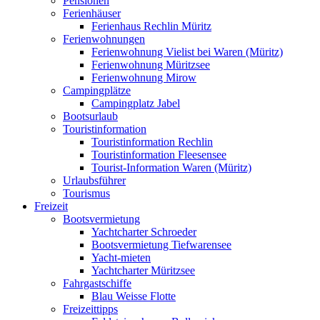
Pensionen
Ferienhäuser
Ferienhaus Rechlin Müritz
Ferienwohnungen
Ferienwohnung Vielist bei Waren (Müritz)
Ferienwohnung Müritzsee
Ferienwohnung Mirow
Campingplätze
Campingplatz Jabel
Bootsurlaub
Touristinformation
Touristinformation Rechlin
Touristinformation Fleesensee
Tourist-Information Waren (Müritz)
Urlaubsführer
Tourismus
Freizeit
Bootsvermietung
Yachtcharter Schroeder
Bootsvermietung Tiefwarensee
Yacht-mieten
Yachtcharter Müritzsee
Fahrgastschiffe
Blau Weisse Flotte
Freizeittipps