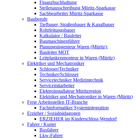
Finanzbuchhaltung
Stellenausschreibung Müritz-Sparkasse
Sachbearbeiter Müritz-Sparkasse
Bauberufe
Tiefbauer, Straßenbauer & Kanalbauer
Rohrleitungsbauer
Kalkulator / Bauleiter
Baumaschinenführer
Planungsingenieur Waren (Müritz):
Bauleiter MOT
Leitplankenmonteur in Waren (Müritz)
Elektriker und Mechatroniker
Schlosser/Techniker
Techniker/Schlosser
Servicetechniker Medizintechnik
Servicemitarbeiter
Elektroinstallateur Müritzregion
Elektriker und Mechatroniker in Waren (Müritz)
Freie Arbeitsstellen IT-Branche
Fachinformatiker Systemintegration
Erzieher / Sozialpädagogen
ERZIEHER im Kinderschloss Wendorf
Fahrer / Kurier
Busfahrer
Lkw-Fahrer