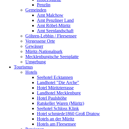
Penzlin
Gemeinden
Amt Malchow
Amt Penzliner Land
Amt Röbel-Müritz
Amt Seenlandschaft
Göhren-Lebbin / Fleesensee
Vergessene Orte
Gewässer
Müritz-Nationalpark
Mecklenburgische Seenplatte
Umgebung
Tourismus
Hotels
Seehotel Ecktannen
Landhotel "Die Arche"
Hotel Müritzterrasse
Landhotel Mecklenburg
Hotel Paulshöhe
Ratskeller Waren (Müritz)
Seehotel Schloss Klink
Hotel schmiede1860 Groß Dratow
Hotels an der Müritz
Hotels am Fleesensee