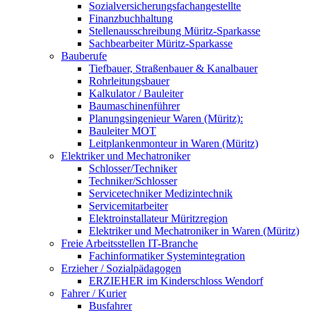
Sozialversicherungsfachangestellte
Finanzbuchhaltung
Stellenausschreibung Müritz-Sparkasse
Sachbearbeiter Müritz-Sparkasse
Bauberufe
Tiefbauer, Straßenbauer & Kanalbauer
Rohrleitungsbauer
Kalkulator / Bauleiter
Baumaschinenführer
Planungsingenieur Waren (Müritz):
Bauleiter MOT
Leitplankenmonteur in Waren (Müritz)
Elektriker und Mechatroniker
Schlosser/Techniker
Techniker/Schlosser
Servicetechniker Medizintechnik
Servicemitarbeiter
Elektroinstallateur Müritzregion
Elektriker und Mechatroniker in Waren (Müritz)
Freie Arbeitsstellen IT-Branche
Fachinformatiker Systemintegration
Erzieher / Sozialpädagogen
ERZIEHER im Kinderschloss Wendorf
Fahrer / Kurier
Busfahrer