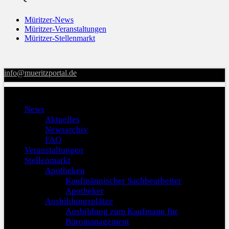
Müritzer-News
Müritzer-Veranstaltungen
Müritzer-Stellenmarkt
info@mueritzportal.de
Menu
News
Aktuelles
Newsarchiv
FAQ
Veranstaltungen
Stellenmarkt
Apotheken
Kaufmännischer Sachbearbeiter
Apotheker
Ausbildungsplätze
Ausbildung zum Kaufmann für
Büromanagement