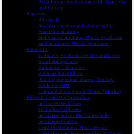
Ausbildung zum Kaufmann für Tourismus
und Freizeit
Finanzen
Bürokraft
Sozialversicherungsfachangestellte
Finanzbuchhaltung
Stellenausschreibung Müritz-Sparkasse
Sachbearbeiter Müritz-Sparkasse
Bauberufe
Tiefbauer, Straßenbauer & Kanalbauer
Rohrleitungsbauer
Kalkulator / Bauleiter
Baumaschinenführer
Planungsingenieur Waren (Müritz):
Bauleiter MOT
Leitplankenmonteur in Waren (Müritz)
Elektriker und Mechatroniker
Schlosser/Techniker
Techniker/Schlosser
Servicetechniker Medizintechnik
Servicemitarbeiter
Elektroinstallateur Müritzregion
Elektriker und Mechatroniker in Waren