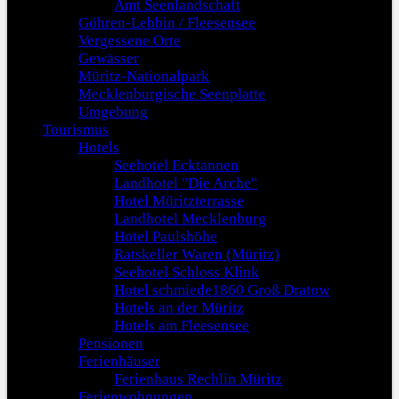
Amt Seenlandschaft
Göhren-Lebbin / Fleesensee
Vergessene Orte
Gewässer
Müritz-Nationalpark
Mecklenburgische Seenplatte
Umgebung
Tourismus
Hotels
Seehotel Ecktannen
Landhotel "Die Arche"
Hotel Müritzterrasse
Landhotel Mecklenburg
Hotel Paulshöhe
Ratskeller Waren (Müritz)
Seehotel Schloss Klink
Hotel schmiede1860 Groß Dratow
Hotels an der Müritz
Hotels am Fleesensee
Pensionen
Ferienhäuser
Ferienhaus Rechlin Müritz
Ferienwohnungen