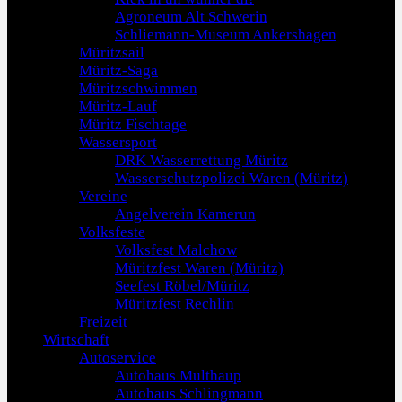
Agroneum Alt Schwerin
Schliemann-Museum Ankershagen
Müritzsail
Müritz-Saga
Müritzschwimmen
Müritz-Lauf
Müritz Fischtage
Wassersport
DRK Wasserrettung Müritz
Wasserschutzpolizei Waren (Müritz)
Vereine
Angelverein Kamerun
Volksfeste
Volksfest Malchow
Müritzfest Waren (Müritz)
Seefest Röbel/Müritz
Müritzfest Rechlin
Freizeit
Wirtschaft
Autoservice
Autohaus Multhaup
Autohaus Schlingmann