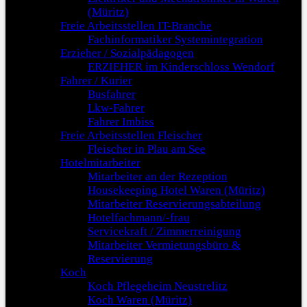
(Müritz)
Freie Arbeitsstellen IT-Branche
Fachinformatiker Systemintegration
Erzieher / Sozialpädagogen
ERZIEHER im Kinderschloss Wendorf
Fahrer / Kurier
Busfahrer
Lkw-Fahrer
Fahrer Imbiss
Freie Arbeitsstellen Fleischer
Fleischer in Plau am See
Hotelmitarbeiter
Mitarbeiter an der Rezeption
Housekeeping Hotel Waren (Müritz)
Mitarbeiter Reservierungsabteilung
Hotelfachmann/-frau
Servicekraft / Zimmerreinigung
Mitarbeiter Vermietungsbüro &
Reservierung
Koch
Koch Pflegeheim Neustrelitz
Koch Waren (Müritz)