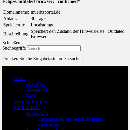
Eclipse.outdated-browser: "confirmed"
Domainname:
mueritzportal.de
Ablauf:
30 Tage
Speicherort:
Localstorage
Speichert den Zustand der Hinweisleiste "Outdated
Beschreibung:
Browser".
Schließen
Suchbegriffe
Drücken Sie die Eingabetaste um zu suchen
Menu
News
Aktuelles
Newsarchiv
FAQ
Veranstaltungen
Stellenmarkt
Apotheken
Kaufmännischer Sachbearbeiter
Apotheker