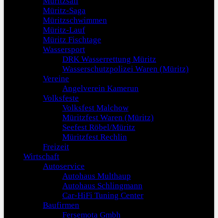
Müritzsail
Müritz-Saga
Müritzschwimmen
Müritz-Lauf
Müritz Fischtage
Wassersport
DRK Wasserrettung Müritz
Wasserschutzpolizei Waren (Müritz)
Vereine
Angelverein Kamerun
Volksfeste
Volksfest Malchow
Müritzfest Waren (Müritz)
Seefest Röbel/Müritz
Müritzfest Rechlin
Freizeit
Wirtschaft
Autoservice
Autohaus Multhaup
Autohaus Schlingmann
Car-HiFi Tuning Center
Baufirmen
Fersemota Gmbh