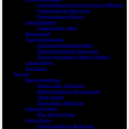
Ferienwohnung Vielist bei Waren (Müritz)
Ferienwohnung Müritzsee
Ferienwohnung Mirow
Campingplätze
Campingplatz Jabel
Bootsurlaub
Touristinformation
Touristinformation Rechlin
Touristinformation Fleesensee
Tourist-Information Waren (Müritz)
Urlaubsführer
Tourismus
Freizeit
Bootsvermietung
Yachtcharter Schroeder
Bootsvermietung Tiefwarensee
Yacht-mieten
Yachtcharter Müritzsee
Fahrgastschiffe
Blau Weisse Flotte
Freizeittipps
Feldsteinscheune Bollewick