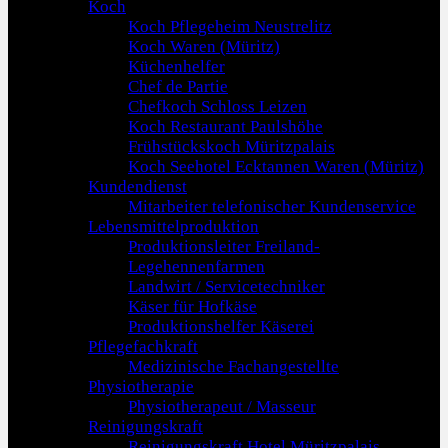
Koch
Koch Pflegeheim Neustrelitz
Koch Waren (Müritz)
Küchenhelfer
Chef de Partie
Chefkoch Schloss Leizen
Koch Restaurant Paulshöhe
Frühstückskoch Müritzpalais
Koch Seehotel Ecktannen Waren (Müritz)
Kundendienst
Mitarbeiter telefonischer Kundenservice
Lebensmittelproduktion
Produktionsleiter Freiland-
Legehennenfarmen
Landwirt / Servicetechniker
Käser für Hofkäse
Produktionshelfer Käserei
Pflegefachkraft
Medizinische Fachangestellte
Physiotherapie
Physiotherapeut / Masseur
Reinigungskraft
Reinigungskraft Hotel Müritzpalais