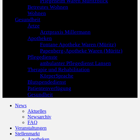
Pflegeheim Waren Müritzblick
Betreutes Wohnen
Wohnen
Gesundheit
Ärtze
Arztpraxis Millermann
Apotheken
Fontane Apotheke Waren (Müritz)
Papenberg-Apotheke Waren (Müritz)
Pflegedienste
ambulanter Pflegedienst Lansen
Therapie und Rehabilitation
KörperSprache
Blutspendedienst
Patientenverfügung
Gesundheit
News
Aktuelles
Newsarchiv
FAQ
Veranstaltungen
Stellenmarkt
Apotheken