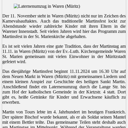
Der 11. November steht in Waren (Müritz) nicht nur im Zeichen des
Karnevalsauftaktes. Auch das traditionelle Martinsfest lockt zur
Abendstunde wieder zahlreiche Kinder mit ihren Eltern in die
Warener Innenstadt. Seit vielen Jahren wird hier das Programm zum
Martinsfest in der St. Marienkirche abgehalten.
Es ist seit vielen Jahren eine gute Tradition, dass der Martinstag am
11.11. in Waren (Müritz) von der Ev.-Luth. Kirchengemeinde Waren
St. Marien gemeinsam mit vielen Einwohner in der Müritzstadt
gefeiert wird.
Das diesjährige Martinsfest beginnt 11.11.2024 um 16.30 Uhr auf
dem Neuen Markt in Waren (Müritz) mit gemeinsamen Liedern und
einem kleinen Anspiel zur Geschichte des heiligen Sankt Martin.
Anschließend findet ein Laternenumzug durch die Lange Str. bis
zum Hof der katholischen Gemeinde in der Kietzstr. 4 statt. Dort
gibt es, heiße Getränke für Kinder und Erwachsene käuflich zu
erwerben.
Martin von Tours lebte im 4. Jahrhundert im heutigen Frankreich.
Der spätere Bischof wurde bekannt, als er als Soldat seinen Mantel
mit einem Bettler teilte. Das gemeinsame Teilen steht deshalb auch
am Martinstag im Mittelpunkt. Während der Veranstaltung werden