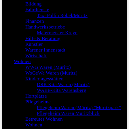
Bildung
Fahrdienste
Taxi Pollin Röbel/Müritz
Finanzen
Handwerksbetriebe
Malermeister Kreye
Hilfe & Beratung
Künstler
Warener Innenstadt
Wirtschaft
Wohnen
WWG Waren (Müritz)
WoGeWa Waren (Müritz)
Kindertagesstätten
DRK Kita Waren (Müritz)
WABE-Kita Warensberg
Hortplätze
Pflegeheime
Pflegeheim Waren (Müritz) "Müritzpark"
Pflegeheim Waren Müritzblick
Betreutes Wohnen
Wohnen