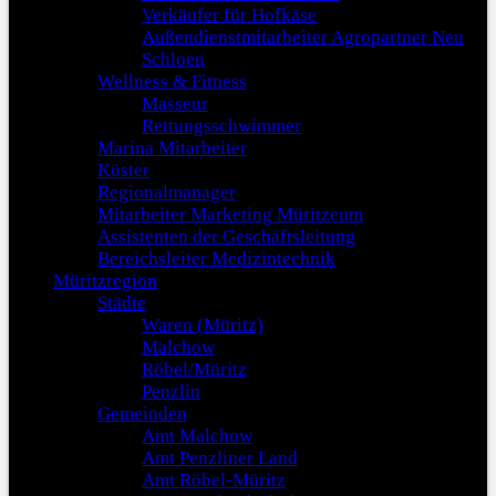
Verkäufer für Hofkäse
Außendienstmitarbeiter Agropartner Neu
Schloen
Wellness & Fitness
Masseur
Rettungsschwimmer
Marina Mitarbeiter
Küster
Regionalmanager
Mitarbeiter Marketing Müritzeum
Assistenten der Geschäftsleitung
Bereichsleiter Medizintechnik
Müritzregion
Städte
Waren (Müritz)
Malchow
Röbel/Müritz
Penzlin
Gemeinden
Amt Malchow
Amt Penzliner Land
Amt Röbel-Müritz