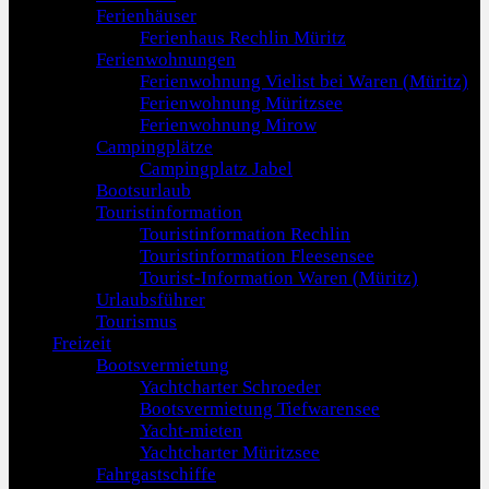
Ferienhäuser
Ferienhaus Rechlin Müritz
Ferienwohnungen
Ferienwohnung Vielist bei Waren (Müritz)
Ferienwohnung Müritzsee
Ferienwohnung Mirow
Campingplätze
Campingplatz Jabel
Bootsurlaub
Touristinformation
Touristinformation Rechlin
Touristinformation Fleesensee
Tourist-Information Waren (Müritz)
Urlaubsführer
Tourismus
Freizeit
Bootsvermietung
Yachtcharter Schroeder
Bootsvermietung Tiefwarensee
Yacht-mieten
Yachtcharter Müritzsee
Fahrgastschiffe