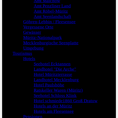
Amt Malchow
Amt Penzliner Land
Amt Röbel-Müritz
Amt Seenlandschaft
Göhren-Lebbin / Fleesensee
Vergessene Orte
Gewässer
Müritz-Nationalpark
Mecklenburgische Seenplatte
Umgebung
Tourismus
Hotels
Seehotel Ecktannen
Landhotel "Die Arche"
Hotel Müritzterrasse
Landhotel Mecklenburg
Hotel Paulshöhe
Ratskeller Waren (Müritz)
Seehotel Schloss Klink
Hotel schmiede1860 Groß Dratow
Hotels an der Müritz
Hotels am Fleesensee
Pensionen