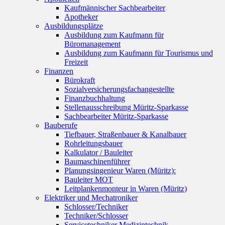
Kaufmännischer Sachbearbeiter
Apotheker
Ausbildungsplätze
Ausbildung zum Kaufmann für
Büromanagement
Ausbildung zum Kaufmann für Tourismus und
Freizeit
Finanzen
Bürokraft
Sozialversicherungsfachangestellte
Finanzbuchhaltung
Stellenausschreibung Müritz-Sparkasse
Sachbearbeiter Müritz-Sparkasse
Bauberufe
Tiefbauer, Straßenbauer & Kanalbauer
Rohrleitungsbauer
Kalkulator / Bauleiter
Baumaschinenführer
Planungsingenieur Waren (Müritz):
Bauleiter MOT
Leitplankenmonteur in Waren (Müritz)
Elektriker und Mechatroniker
Schlosser/Techniker
Techniker/Schlosser
Servicetechniker Medizintechnik