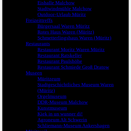
Eishalle Malchow
Stadtwindmühle Malchow
Outdoor-Urlaub Müritz
Freizeittreffs
Bürgersaal Waren Müritz
Rotes Haus Waren (Müritz)
Schmetterlingshaus Waren (Müritz)
Restaurants
Restaurant Moritz Waren Müritz
Restaurant Ratskeller
Restaurant Paulshöhe
Restaurant Schmiede Groß Dratow
Museen
Müritzeum
Stadtgeschichtliches Museum Waren
(Müritz)
Orgelmuseum
DDR-Museum Malchow
Kunstmuseum
Kiek in un wunner di!
Agroneum Alt Schwerin
Schliemann-Museum Ankershagen