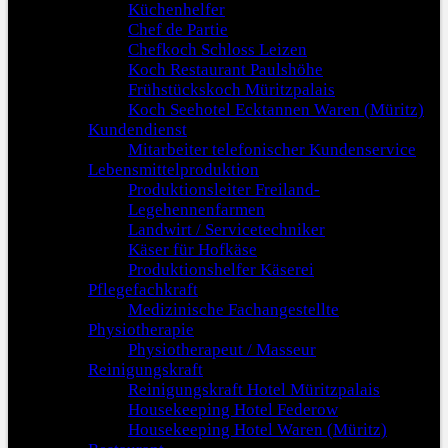
Küchenhelfer
Chef de Partie
Chefkoch Schloss Leizen
Koch Restaurant Paulshöhe
Frühstückskoch Müritzpalais
Koch Seehotel Ecktannen Waren (Müritz)
Kundendienst
Mitarbeiter telefonischer Kundenservice
Lebensmittelproduktion
Produktionsleiter Freiland-
Legehennenfarmen
Landwirt / Servicetechniker
Käser für Hofkäse
Produktionshelfer Käserei
Pflegefachkraft
Medizinische Fachangestellte
Physiotherapie
Physiotherapeut / Masseur
Reinigungskraft
Reinigungskraft Hotel Müritzpalais
Housekeeping Hotel Federow
Housekeeping Hotel Waren (Müritz)