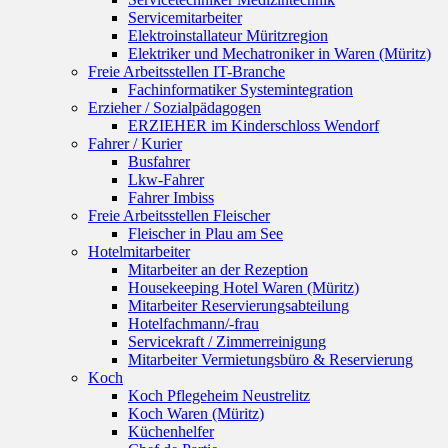
Servicemitarbeiter
Elektroinstallateur Müritzregion
Elektriker und Mechatroniker in Waren (Müritz)
Freie Arbeitsstellen IT-Branche
Fachinformatiker Systemintegration
Erzieher / Sozialpädagogen
ERZIEHER im Kinderschloss Wendorf
Fahrer / Kurier
Busfahrer
Lkw-Fahrer
Fahrer Imbiss
Freie Arbeitsstellen Fleischer
Fleischer in Plau am See
Hotelmitarbeiter
Mitarbeiter an der Rezeption
Housekeeping Hotel Waren (Müritz)
Mitarbeiter Reservierungsabteilung
Hotelfachmann/-frau
Servicekraft / Zimmerreinigung
Mitarbeiter Vermietungsbüro & Reservierung
Koch
Koch Pflegeheim Neustrelitz
Koch Waren (Müritz)
Küchenhelfer