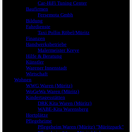
Car-HiFi Tuning Center
Baufirmen
Fersemota Gmbh
Bildung
Fahrdienste
Taxi Pollin Röbel/Müritz
Finanzen
Handwerksbetriebe
Malermeister Kreye
Hilfe & Beratung
Künstler
Warener Innenstadt
Wirtschaft
Wohnen
WWG Waren (Müritz)
WoGeWa Waren (Müritz)
Kindertagesstätten
DRK Kita Waren (Müritz)
WABE-Kita Warensberg
Hortplätze
Pflegeheime
Pflegeheim Waren (Müritz) "Müritzpark"