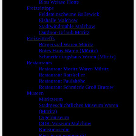
Blau Weisse Flotte
Freizeittipps
Feldsteinscheune Bollewick
Eishalle Malchow
Stadtwindmühle Malchow
Outdoor-Urlaub Müritz
Freizeittreffs
Bürgersaal Waren Müritz
Rotes Haus Waren (Müritz)
Schmetterlingshaus Waren (Müritz)
Restaurants
Restaurant Moritz Waren Müritz
Restaurant Ratskeller
Restaurant Paulshöhe
Restaurant Schmiede Groß Dratow
Museen
Müritzeum
Stadtgeschichtliches Museum Waren
(Müritz)
Orgelmuseum
DDR-Museum Malchow
Kunstmuseum
Kiek in un wunner di!