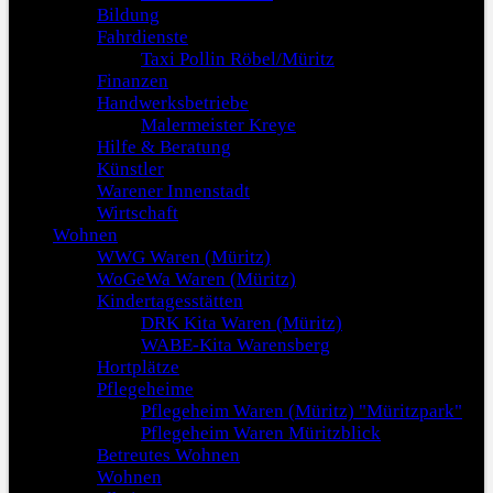
Bildung
Fahrdienste
Taxi Pollin Röbel/Müritz
Finanzen
Handwerksbetriebe
Malermeister Kreye
Hilfe & Beratung
Künstler
Warener Innenstadt
Wirtschaft
Wohnen
WWG Waren (Müritz)
WoGeWa Waren (Müritz)
Kindertagesstätten
DRK Kita Waren (Müritz)
WABE-Kita Warensberg
Hortplätze
Pflegeheime
Pflegeheim Waren (Müritz) "Müritzpark"
Pflegeheim Waren Müritzblick
Betreutes Wohnen
Wohnen