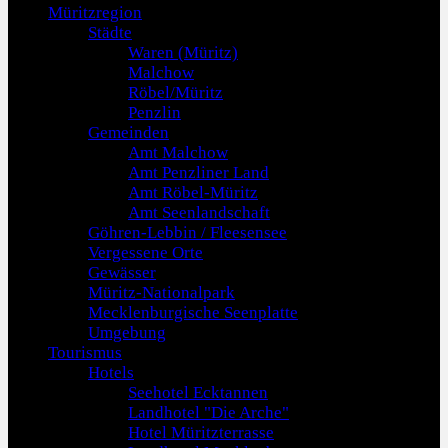
Müritzregion
Städte
Waren (Müritz)
Malchow
Röbel/Müritz
Penzlin
Gemeinden
Amt Malchow
Amt Penzliner Land
Amt Röbel-Müritz
Amt Seenlandschaft
Göhren-Lebbin / Fleesensee
Vergessene Orte
Gewässer
Müritz-Nationalpark
Mecklenburgische Seenplatte
Umgebung
Tourismus
Hotels
Seehotel Ecktannen
Landhotel "Die Arche"
Hotel Müritzterrasse