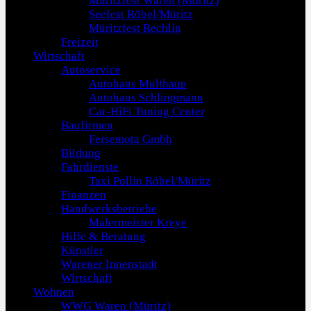
Müritzfest Waren (Müritz)
Seefest Röbel/Müritz
Müritzfest Rechlin
Freizeit
Wirtschaft
Autoservice
Autohaus Multhaup
Autohaus Schlingmann
Car-HiFi Tuning Center
Baufirmen
Fersemota Gmbh
Bildung
Fahrdienste
Taxi Pollin Röbel/Müritz
Finanzen
Handwerksbetriebe
Malermeister Kreye
Hilfe & Beratung
Künstler
Warener Innenstadt
Wirtschaft
Wohnen
WWG Waren (Müritz)