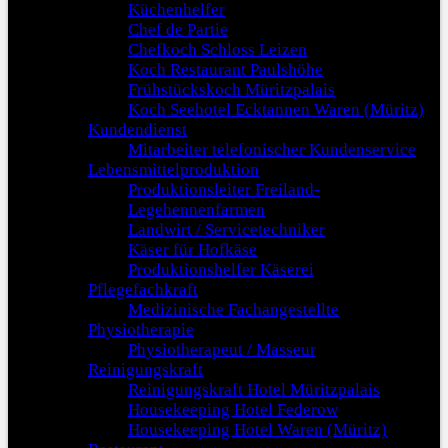
Küchenhelfer
Chef de Partie
Chefkoch Schloss Leizen
Koch Restaurant Paulshöhe
Frühstückskoch Müritzpalais
Koch Seehotel Ecktannen Waren (Müritz)
Kundendienst
Mitarbeiter telefonischer Kundenservice
Lebensmittelproduktion
Produktionsleiter Freiland-
Legehennenfarmen
Landwirt / Servicetechniker
Käser für Hofkäse
Produktionshelfer Käserei
Pflegefachkraft
Medizinische Fachangestellte
Physiotherapie
Physiotherapeut / Masseur
Reinigungskraft
Reinigungskraft Hotel Müritzpalais
Housekeeping Hotel Federow
Housekeeping Hotel Waren (Müritz)