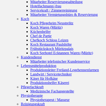
Mitarbeiter Reservierungsabteilung
Hotelfachmann/-frau
Servicekraft / Zimmerreinigung
Mitarbeiter Vermietungsbüro & Reservierung
Koch
Koch Pflegeheim Neustrelitz
Koch Waren (Müritz)
Küchenhelfer
Chef de Partie
Chefkoch Schloss Leizen
Koch Restaurant Paulshöhe
Frühstückskoch Müritzpalais
Koch Seehotel Ecktannen Waren (Müritz)
Kundendienst
Mitarbeiter telefonischer Kundenservice
Lebensmittelproduktion
Produktionsleiter Freiland-Legehennenfarmen
Landwirt / Servicetechniker
Käser für Hofkäse
Produktionshelfer Käserei
Pflegefachkraft
Medizinische Fachangestellte
Physiotherapie
Physiotherapeut / Masseur
Reinigungskraft