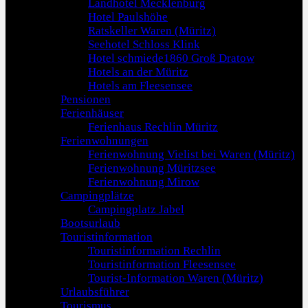
Landhotel Mecklenburg
Hotel Paulshöhe
Ratskeller Waren (Müritz)
Seehotel Schloss Klink
Hotel schmiede1860 Groß Dratow
Hotels an der Müritz
Hotels am Fleesensee
Pensionen
Ferienhäuser
Ferienhaus Rechlin Müritz
Ferienwohnungen
Ferienwohnung Vielist bei Waren (Müritz)
Ferienwohnung Müritzsee
Ferienwohnung Mirow
Campingplätze
Campingplatz Jabel
Bootsurlaub
Touristinformation
Touristinformation Rechlin
Touristinformation Fleesensee
Tourist-Information Waren (Müritz)
Urlaubsführer
Tourismus