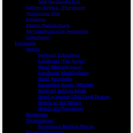
Amt Seenlandschaft
Göhren-Lebbin / Fleesensee
Vergessene Orte
Gewässer
Müritz-Nationalpark
Mecklenburgische Seenplatte
Umgebung
Tourismus
Hotels
Seehotel Ecktannen
Landhotel "Die Arche"
Hotel Müritzterrasse
Landhotel Mecklenburg
Hotel Paulshöhe
Ratskeller Waren (Müritz)
Seehotel Schloss Klink
Hotel schmiede1860 Groß Dratow
Hotels an der Müritz
Hotels am Fleesensee
Pensionen
Ferienhäuser
Ferienhaus Rechlin Müritz
Ferienwohnungen