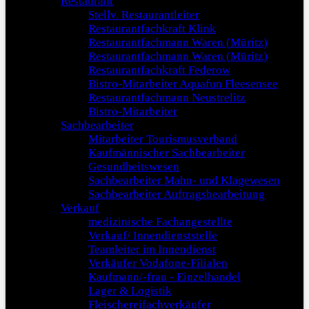
Restaurant
Stellv. Restaurantleiter
Restaurantfachkraft Klink
Restaurantfachmann Waren (Müritz)
Restaurantfachmann Waren (Müritz)
Restaurantfachkraft Federow
Bistro-Mitarbeiter Aquafun Fleesensee
Restaurantfachmann Neustrelitz
Bistro-Mitarbeiter
Sachbearbeiter
Mitarbeiter Tourismusverband
Kaufmännischer Sachbearbeiter
Gesundheitswesen
Sachbearbeiter Mahn- und Klagewesen
Sachbearbeiter Auftragsbearbeitung
Verkauf
medizinische Fachangestellte
Verkauf/ Innendienststelle
Teamleiter im Innendienst
Verkäufer Vodafone-Filialen
Kaufmann/-frau - Einzelhandel
Lager & Logistik
Fleischereifachverkäufer