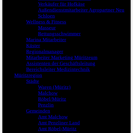
Verkäufer für Hofkäse
Außendienstmitarbeiter Agropartner Neu
Schloen
Wellness & Fitness
Masseur
Rettungsschwimmer
Marina Mitarbeiter
Küster
Regionalmanager
Mitarbeiter Marketing Müritzeum
Assistenten der Geschäftsleitung
Bereichsleiter Medizintechnik
Müritzregion
Städte
Waren (Müritz)
Malchow
Röbel/Müritz
Penzlin
Gemeinden
Amt Malchow
Amt Penzliner Land
Amt Röbel-Müritz