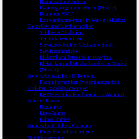
Baumaschinenführer
Planungsingenieur Waren (Müritz):
Bauleiter MOT
Leitplankenmonteur in Waren (Müritz)
Elektriker und Mechatroniker
Schlosser/Techniker
Techniker/Schlosser
Servicetechniker Medizintechnik
Servicemitarbeiter
Elektroinstallateur Müritzregion
Elektriker und Mechatroniker in Waren
(Müritz)
Freie Arbeitsstellen IT-Branche
Fachinformatiker Systemintegration
Erzieher / Sozialpädagogen
ERZIEHER im Kinderschloss Wendorf
Fahrer / Kurier
Busfahrer
Lkw-Fahrer
Fahrer Imbiss
Freie Arbeitsstellen Fleischer
Fleischer in Plau am See
Hotelmitarbeiter