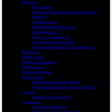
Museen
Müritzeum
Stadtgeschichtliches Museum Waren
(Müritz)
Orgelmuseum
DDR-Museum Malchow
Kunstmuseum
Kiek in un wunner di!
Agroneum Alt Schwerin
Schliemann-Museum Ankershagen
Müritzsail
Müritz-Saga
Müritzschwimmen
Müritz-Lauf
Müritz Fischtage
Wassersport
DRK Wasserrettung Müritz
Wasserschutzpolizei Waren (Müritz)
Vereine
Angelverein Kamerun
Volksfeste
Volksfest Malchow