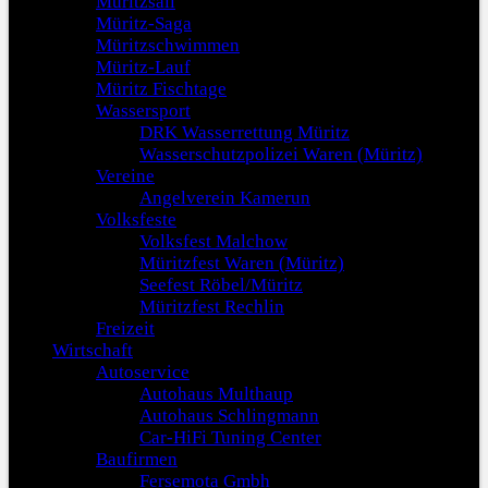
Müritzsail
Müritz-Saga
Müritzschwimmen
Müritz-Lauf
Müritz Fischtage
Wassersport
DRK Wasserrettung Müritz
Wasserschutzpolizei Waren (Müritz)
Vereine
Angelverein Kamerun
Volksfeste
Volksfest Malchow
Müritzfest Waren (Müritz)
Seefest Röbel/Müritz
Müritzfest Rechlin
Freizeit
Wirtschaft
Autoservice
Autohaus Multhaup
Autohaus Schlingmann
Car-HiFi Tuning Center
Baufirmen
Fersemota Gmbh