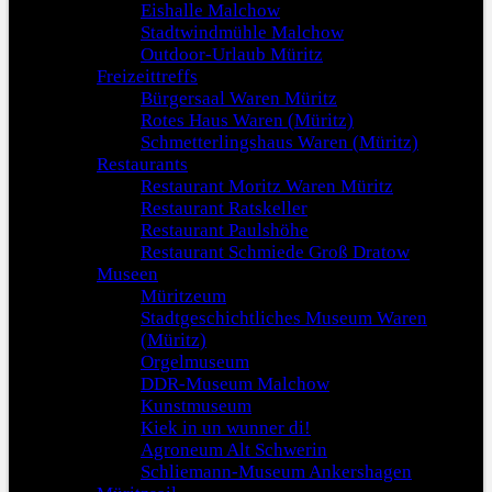
Eishalle Malchow
Stadtwindmühle Malchow
Outdoor-Urlaub Müritz
Freizeittreffs
Bürgersaal Waren Müritz
Rotes Haus Waren (Müritz)
Schmetterlingshaus Waren (Müritz)
Restaurants
Restaurant Moritz Waren Müritz
Restaurant Ratskeller
Restaurant Paulshöhe
Restaurant Schmiede Groß Dratow
Museen
Müritzeum
Stadtgeschichtliches Museum Waren
(Müritz)
Orgelmuseum
DDR-Museum Malchow
Kunstmuseum
Kiek in un wunner di!
Agroneum Alt Schwerin
Schliemann-Museum Ankershagen