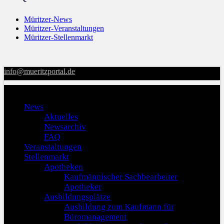
Müritzer-News
Müritzer-Veranstaltungen
Müritzer-Stellenmarkt
info@mueritzportal.de
Menu
News
Aktuelles
Newsarchiv
FAQ
Veranstaltungen
Stellenmarkt
Apotheken
Kaufmännischer Sachbearbeiter
Apotheker
Ausbildungsplätze
Ausbildung zum Kaufmann für
Büromanagement