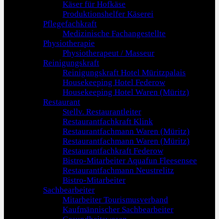
Käser für Hofkäse
Produktionshelfer Käserei
Pflegefachkraft
Medizinische Fachangestellte
Physiotherapie
Physiotherapeut / Masseur
Reinigungskraft
Reinigungskraft Hotel Müritzpalais
Housekeeping Hotel Federow
Housekeeping Hotel Waren (Müritz)
Restaurant
Stellv. Restaurantleiter
Restaurantfachkraft Klink
Restaurantfachmann Waren (Müritz)
Restaurantfachmann Waren (Müritz)
Restaurantfachkraft Federow
Bistro-Mitarbeiter Aquafun Fleesensee
Restaurantfachmann Neustrelitz
Bistro-Mitarbeiter
Sachbearbeiter
Mitarbeiter Tourismusverband
Kaufmännischer Sachbearbeiter