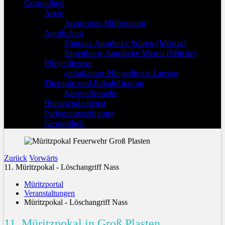
Gesundheit
Ärtze
Arztpraxis Millermann
Apotheken
Fontane Apotheke Waren (Müritz)
Papenberg-Apotheke Waren (Müritz)
Pflegedienste
ambulanter Pflegedienst Lansen
Therapie und Rehabilitation
KörperSprache
Blutspendedienst
Patientenverfügung
Gesundheit
Zurück
Vorwärts
11. Müritzpokal - Löschangriff Nass
Müritzportal
Veranstaltungen
Müritzpokal - Löschangriff Nass
11. Müritzpokal in Groß Plasten