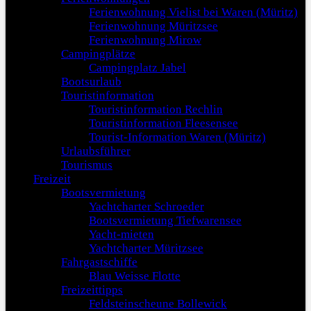
Ferienwohnung Vielist bei Waren (Müritz)
Ferienwohnung Müritzsee
Ferienwohnung Mirow
Campingplätze
Campingplatz Jabel
Bootsurlaub
Touristinformation
Touristinformation Rechlin
Touristinformation Fleesensee
Tourist-Information Waren (Müritz)
Urlaubsführer
Tourismus
Freizeit
Bootsvermietung
Yachtcharter Schroeder
Bootsvermietung Tiefwarensee
Yacht-mieten
Yachtcharter Müritzsee
Fahrgastschiffe
Blau Weisse Flotte
Freizeittipps
Feldsteinscheune Bollewick