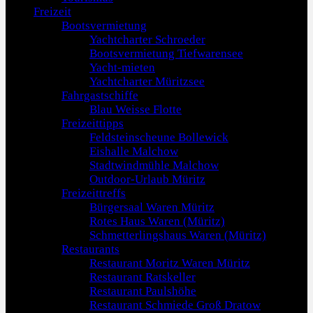
Freizeit
Bootsvermietung
Yachtcharter Schroeder
Bootsvermietung Tiefwarensee
Yacht-mieten
Yachtcharter Müritzsee
Fahrgastschiffe
Blau Weisse Flotte
Freizeittipps
Feldsteinscheune Bollewick
Eishalle Malchow
Stadtwindmühle Malchow
Outdoor-Urlaub Müritz
Freizeittreffs
Bürgersaal Waren Müritz
Rotes Haus Waren (Müritz)
Schmetterlingshaus Waren (Müritz)
Restaurants
Restaurant Moritz Waren Müritz
Restaurant Ratskeller
Restaurant Paulshöhe
Restaurant Schmiede Groß Dratow