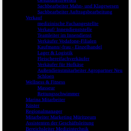
Gesundheitswesen
Sachbearbeiter Mahn- und Klagewesen
Sachbearbeiter Auftragsbearbeitung
Verkauf
medizinische Fachangestellte
Verkauf/ Innendienststelle
Teamleiter im Innendienst
Verkäufer Vodafone-Filialen
Kaufmann/-frau - Einzelhandel
Lager & Logistik
Fleischereifachverkäufer
Verkäufer für Hofkäse
Außendienstmitarbeiter Agropartner Neu
Schloen
Wellness & Fitness
Masseur
Rettungsschwimmer
Marina Mitarbeiter
Küster
Regionalmanager
Mitarbeiter Marketing Müritzeum
Assistenten der Geschäftsleitung
Bereichsleiter Medizintechnik