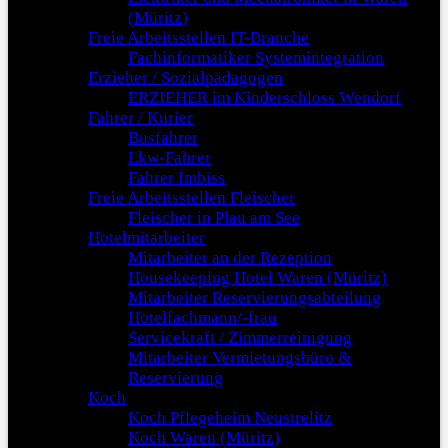
(Müritz)
Freie Arbeitsstellen IT-Branche
Fachinformatiker Systemintegration
Erzieher / Sozialpädagogen
ERZIEHER im Kinderschloss Wendorf
Fahrer / Kurier
Busfahrer
Lkw-Fahrer
Fahrer Imbiss
Freie Arbeitsstellen Fleischer
Fleischer in Plau am See
Hotelmitarbeiter
Mitarbeiter an der Rezeption
Housekeeping Hotel Waren (Müritz)
Mitarbeiter Reservierungsabteilung
Hotelfachmann/-frau
Servicekraft / Zimmerreinigung
Mitarbeiter Vermietungsbüro &
Reservierung
Koch
Koch Pflegeheim Neustrelitz
Koch Waren (Müritz)