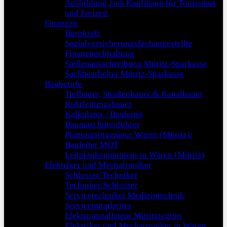
Ausbildung zum Kaufmann für Tourismus
und Freizeit
Finanzen
Bürokraft
Sozialversicherungsfachangestellte
Finanzbuchhaltung
Stellenausschreibung Müritz-Sparkasse
Sachbearbeiter Müritz-Sparkasse
Bauberufe
Tiefbauer, Straßenbauer & Kanalbauer
Rohrleitungsbauer
Kalkulator / Bauleiter
Baumaschinenführer
Planungsingenieur Waren (Müritz):
Bauleiter MOT
Leitplankenmonteur in Waren (Müritz)
Elektriker und Mechatroniker
Schlosser/Techniker
Techniker/Schlosser
Servicetechniker Medizintechnik
Servicemitarbeiter
Elektroinstallateur Müritzregion
Elektriker und Mechatroniker in Waren