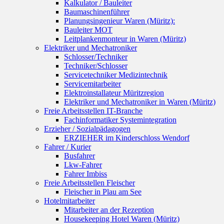
Kalkulator / Bauleiter
Baumaschinenführer
Planungsingenieur Waren (Müritz):
Bauleiter MOT
Leitplankenmonteur in Waren (Müritz)
Elektriker und Mechatroniker
Schlosser/Techniker
Techniker/Schlosser
Servicetechniker Medizintechnik
Servicemitarbeiter
Elektroinstallateur Müritzregion
Elektriker und Mechatroniker in Waren (Müritz)
Freie Arbeitsstellen IT-Branche
Fachinformatiker Systemintegration
Erzieher / Sozialpädagogen
ERZIEHER im Kinderschloss Wendorf
Fahrer / Kurier
Busfahrer
Lkw-Fahrer
Fahrer Imbiss
Freie Arbeitsstellen Fleischer
Fleischer in Plau am See
Hotelmitarbeiter
Mitarbeiter an der Rezeption
Housekeeping Hotel Waren (Müritz)