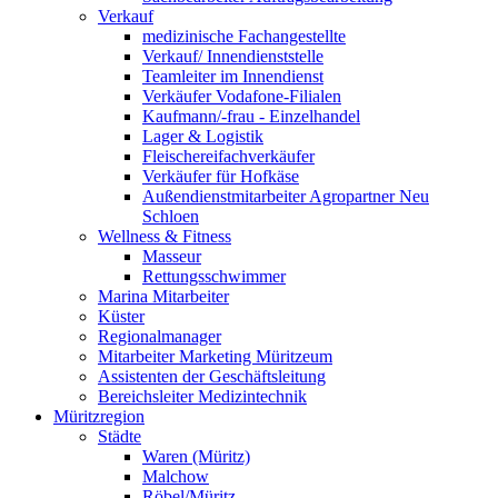
Verkauf
medizinische Fachangestellte
Verkauf/ Innendienststelle
Teamleiter im Innendienst
Verkäufer Vodafone-Filialen
Kaufmann/-frau - Einzelhandel
Lager & Logistik
Fleischereifachverkäufer
Verkäufer für Hofkäse
Außendienstmitarbeiter Agropartner Neu
Schloen
Wellness & Fitness
Masseur
Rettungsschwimmer
Marina Mitarbeiter
Küster
Regionalmanager
Mitarbeiter Marketing Müritzeum
Assistenten der Geschäftsleitung
Bereichsleiter Medizintechnik
Müritzregion
Städte
Waren (Müritz)
Malchow
Röbel/Müritz