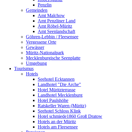
Penzlin
Gemeinden
Amt Malchow
Amt Penzliner Land
Amt Röbel-Müritz
Amt Seenlandschaft
Göhren-Lebbin / Fleesensee
Vergessene Orte
Gewässer
Müritz-Nationalpark
Mecklenburgische Seenplatte
Umgebung
Tourismus
Hotels
Seehotel Ecktannen
Landhotel "Die Arche"
Hotel Müritzterrasse
Landhotel Mecklenburg
Hotel Paulshöhe
Ratskeller Waren (Müritz)
Seehotel Schloss Klink
Hotel schmiede1860 Groß Dratow
Hotels an der Müritz
Hotels am Fleesensee