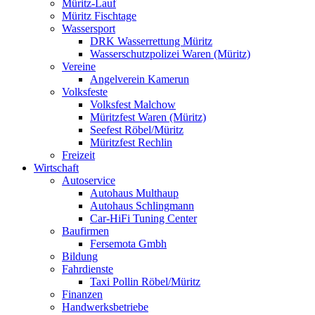
Müritz-Lauf
Müritz Fischtage
Wassersport
DRK Wasserrettung Müritz
Wasserschutzpolizei Waren (Müritz)
Vereine
Angelverein Kamerun
Volksfeste
Volksfest Malchow
Müritzfest Waren (Müritz)
Seefest Röbel/Müritz
Müritzfest Rechlin
Freizeit
Wirtschaft
Autoservice
Autohaus Multhaup
Autohaus Schlingmann
Car-HiFi Tuning Center
Baufirmen
Fersemota Gmbh
Bildung
Fahrdienste
Taxi Pollin Röbel/Müritz
Finanzen
Handwerksbetriebe