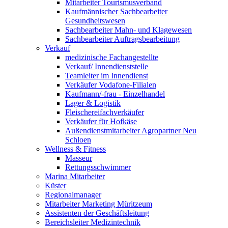
Mitarbeiter Tourismusverband
Kaufmännischer Sachbearbeiter
Gesundheitswesen
Sachbearbeiter Mahn- und Klagewesen
Sachbearbeiter Auftragsbearbeitung
Verkauf
medizinische Fachangestellte
Verkauf/ Innendienststelle
Teamleiter im Innendienst
Verkäufer Vodafone-Filialen
Kaufmann/-frau - Einzelhandel
Lager & Logistik
Fleischereifachverkäufer
Verkäufer für Hofkäse
Außendienstmitarbeiter Agropartner Neu
Schloen
Wellness & Fitness
Masseur
Rettungsschwimmer
Marina Mitarbeiter
Küster
Regionalmanager
Mitarbeiter Marketing Müritzeum
Assistenten der Geschäftsleitung
Bereichsleiter Medizintechnik