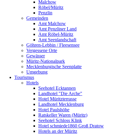
Malchow
Röbel/Müritz
Penzlin
Gemeinden
Amt Malchow
Amt Penzliner Land
Amt Röbel-Müritz
Amt Seenlandschaft
Göhren-Lebbin / Fleesensee
Vergessene Orte
Gewässer
Müritz-Nationalpark
Mecklenburgische Seenplatte
Umgebung
Tourismus
Hotels
Seehotel Ecktannen
Landhotel "Die Arche"
Hotel Müritzterrasse
Landhotel Mecklenburg
Hotel Paulshöhe
Ratskeller Waren (Müritz)
Seehotel Schloss Klink
Hotel schmiede1860 Groß Dratow
Hotels an der Müritz