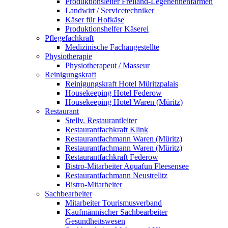
Produktionsleiter Freiland-Legehennenfarmen
Landwirt / Servicetechniker
Käser für Hofkäse
Produktionshelfer Käserei
Pflegefachkraft
Medizinische Fachangestellte
Physiotherapie
Physiotherapeut / Masseur
Reinigungskraft
Reinigungskraft Hotel Müritzpalais
Housekeeping Hotel Federow
Housekeeping Hotel Waren (Müritz)
Restaurant
Stellv. Restaurantleiter
Restaurantfachkraft Klink
Restaurantfachmann Waren (Müritz)
Restaurantfachmann Waren (Müritz)
Restaurantfachkraft Federow
Bistro-Mitarbeiter Aquafun Fleesensee
Restaurantfachmann Neustrelitz
Bistro-Mitarbeiter
Sachbearbeiter
Mitarbeiter Tourismusverband
Kaufmännischer Sachbearbeiter
Gesundheitswesen