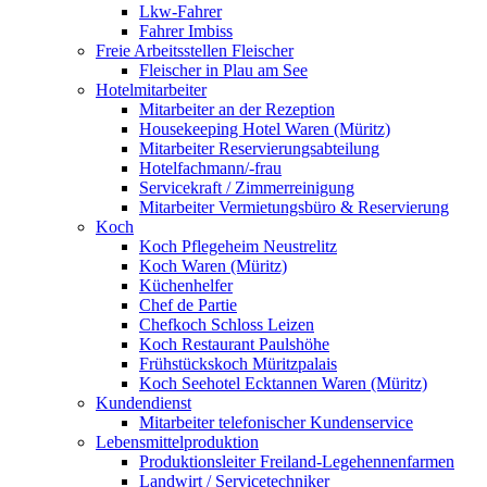
Lkw-Fahrer
Fahrer Imbiss
Freie Arbeitsstellen Fleischer
Fleischer in Plau am See
Hotelmitarbeiter
Mitarbeiter an der Rezeption
Housekeeping Hotel Waren (Müritz)
Mitarbeiter Reservierungsabteilung
Hotelfachmann/-frau
Servicekraft / Zimmerreinigung
Mitarbeiter Vermietungsbüro & Reservierung
Koch
Koch Pflegeheim Neustrelitz
Koch Waren (Müritz)
Küchenhelfer
Chef de Partie
Chefkoch Schloss Leizen
Koch Restaurant Paulshöhe
Frühstückskoch Müritzpalais
Koch Seehotel Ecktannen Waren (Müritz)
Kundendienst
Mitarbeiter telefonischer Kundenservice
Lebensmittelproduktion
Produktionsleiter Freiland-Legehennenfarmen
Landwirt / Servicetechniker