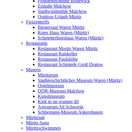
Feldsteinscheune Bollewick
Eishalle Malchow
Stadtwindmühle Malchow
Outdoor-Urlaub Müritz
Freizeittreffs
Bürgersaal Waren Müritz
Rotes Haus Waren (Müritz)
Schmetterlingshaus Waren (Müritz)
Restaurants
Restaurant Moritz Waren Müritz
Restaurant Ratskeller
Restaurant Paulshöhe
Restaurant Schmiede Groß Dratow
Museen
Müritzeum
Stadtgeschichtliches Museum Waren (Müritz)
Orgelmuseum
DDR-Museum Malchow
Kunstmuseum
Kiek in un wunner di!
Agroneum Alt Schwerin
Schliemann-Museum Ankershagen
Müritzsail
Müritz-Saga
Müritzschwimmen