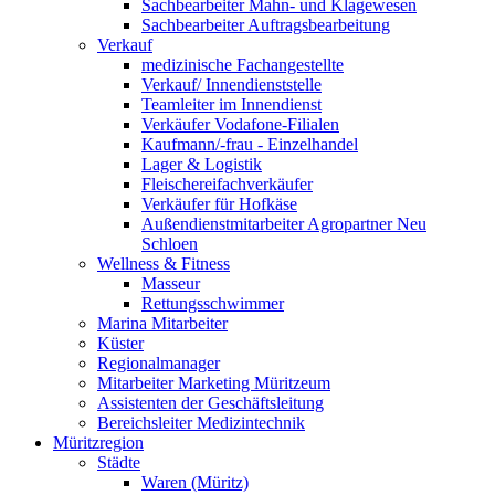
Sachbearbeiter Mahn- und Klagewesen
Sachbearbeiter Auftragsbearbeitung
Verkauf
medizinische Fachangestellte
Verkauf/ Innendienststelle
Teamleiter im Innendienst
Verkäufer Vodafone-Filialen
Kaufmann/-frau - Einzelhandel
Lager & Logistik
Fleischereifachverkäufer
Verkäufer für Hofkäse
Außendienstmitarbeiter Agropartner Neu
Schloen
Wellness & Fitness
Masseur
Rettungsschwimmer
Marina Mitarbeiter
Küster
Regionalmanager
Mitarbeiter Marketing Müritzeum
Assistenten der Geschäftsleitung
Bereichsleiter Medizintechnik
Müritzregion
Städte
Waren (Müritz)