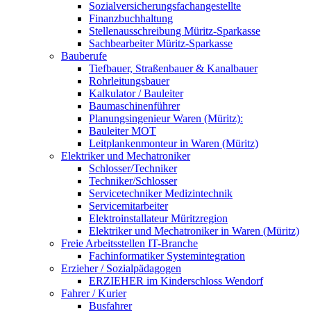
Sozialversicherungsfachangestellte
Finanzbuchhaltung
Stellenausschreibung Müritz-Sparkasse
Sachbearbeiter Müritz-Sparkasse
Bauberufe
Tiefbauer, Straßenbauer & Kanalbauer
Rohrleitungsbauer
Kalkulator / Bauleiter
Baumaschinenführer
Planungsingenieur Waren (Müritz):
Bauleiter MOT
Leitplankenmonteur in Waren (Müritz)
Elektriker und Mechatroniker
Schlosser/Techniker
Techniker/Schlosser
Servicetechniker Medizintechnik
Servicemitarbeiter
Elektroinstallateur Müritzregion
Elektriker und Mechatroniker in Waren (Müritz)
Freie Arbeitsstellen IT-Branche
Fachinformatiker Systemintegration
Erzieher / Sozialpädagogen
ERZIEHER im Kinderschloss Wendorf
Fahrer / Kurier
Busfahrer