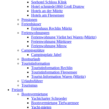
Seehotel Schloss Klink
Hotel schmiede1860 Groß Dratow
Hotels an der Müritz
Hotels am Fleesensee
Pensionen
Ferienhäuser
Ferienhaus Rechlin Müritz
Ferienwohnungen
Ferienwohnung Vielist bei Waren (Müritz)
Ferienwohnung Müritzsee
Ferienwohnung Mirow
Campingplätze
Campingplatz Jabel
Bootsurlaub
Touristinformation
Touristinformation Rechlin
Touristinformation Fleesensee
Tourist-Information Waren (Müritz)
Urlaubsführer
Tourismus
Freizeit
Bootsvermietung
Yachtcharter Schroeder
Bootsvermietung Tiefwarensee
Yacht-mieten