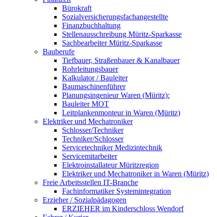
Bürokraft
Sozialversicherungsfachangestellte
Finanzbuchhaltung
Stellenausschreibung Müritz-Sparkasse
Sachbearbeiter Müritz-Sparkasse
Bauberufe
Tiefbauer, Straßenbauer & Kanalbauer
Rohrleitungsbauer
Kalkulator / Bauleiter
Baumaschinenführer
Planungsingenieur Waren (Müritz):
Bauleiter MOT
Leitplankenmonteur in Waren (Müritz)
Elektriker und Mechatroniker
Schlosser/Techniker
Techniker/Schlosser
Servicetechniker Medizintechnik
Servicemitarbeiter
Elektroinstallateur Müritzregion
Elektriker und Mechatroniker in Waren (Müritz)
Freie Arbeitsstellen IT-Branche
Fachinformatiker Systemintegration
Erzieher / Sozialpädagogen
ERZIEHER im Kinderschloss Wendorf