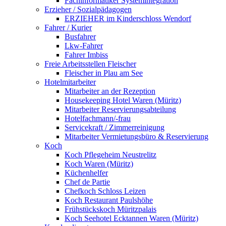
Fachinformatiker Systemintegration
Erzieher / Sozialpädagogen
ERZIEHER im Kinderschloss Wendorf
Fahrer / Kurier
Busfahrer
Lkw-Fahrer
Fahrer Imbiss
Freie Arbeitsstellen Fleischer
Fleischer in Plau am See
Hotelmitarbeiter
Mitarbeiter an der Rezeption
Housekeeping Hotel Waren (Müritz)
Mitarbeiter Reservierungsabteilung
Hotelfachmann/-frau
Servicekraft / Zimmerreinigung
Mitarbeiter Vermietungsbüro & Reservierung
Koch
Koch Pflegeheim Neustrelitz
Koch Waren (Müritz)
Küchenhelfer
Chef de Partie
Chefkoch Schloss Leizen
Koch Restaurant Paulshöhe
Frühstückskoch Müritzpalais
Koch Seehotel Ecktannen Waren (Müritz)