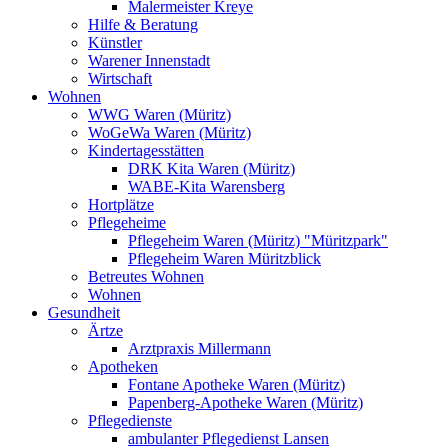
Malermeister Kreye
Hilfe & Beratung
Künstler
Warener Innenstadt
Wirtschaft
Wohnen
WWG Waren (Müritz)
WoGeWa Waren (Müritz)
Kindertagesstätten
DRK Kita Waren (Müritz)
WABE-Kita Warensberg
Hortplätze
Pflegeheime
Pflegeheim Waren (Müritz) "Müritzpark"
Pflegeheim Waren Müritzblick
Betreutes Wohnen
Wohnen
Gesundheit
Ärtze
Arztpraxis Millermann
Apotheken
Fontane Apotheke Waren (Müritz)
Papenberg-Apotheke Waren (Müritz)
Pflegedienste
ambulanter Pflegedienst Lansen