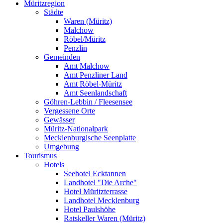
Müritzregion
Städte
Waren (Müritz)
Malchow
Röbel/Müritz
Penzlin
Gemeinden
Amt Malchow
Amt Penzliner Land
Amt Röbel-Müritz
Amt Seenlandschaft
Göhren-Lebbin / Fleesensee
Vergessene Orte
Gewässer
Müritz-Nationalpark
Mecklenburgische Seenplatte
Umgebung
Tourismus
Hotels
Seehotel Ecktannen
Landhotel "Die Arche"
Hotel Müritzterrasse
Landhotel Mecklenburg
Hotel Paulshöhe
Ratskeller Waren (Müritz)