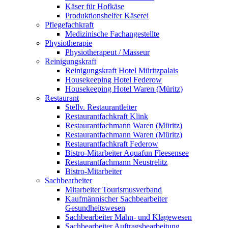
Käser für Hofkäse
Produktionshelfer Käserei
Pflegefachkraft
Medizinische Fachangestellte
Physiotherapie
Physiotherapeut / Masseur
Reinigungskraft
Reinigungskraft Hotel Müritzpalais
Housekeeping Hotel Federow
Housekeeping Hotel Waren (Müritz)
Restaurant
Stellv. Restaurantleiter
Restaurantfachkraft Klink
Restaurantfachmann Waren (Müritz)
Restaurantfachmann Waren (Müritz)
Restaurantfachkraft Federow
Bistro-Mitarbeiter Aquafun Fleesensee
Restaurantfachmann Neustrelitz
Bistro-Mitarbeiter
Sachbearbeiter
Mitarbeiter Tourismusverband
Kaufmännischer Sachbearbeiter
Gesundheitswesen
Sachbearbeiter Mahn- und Klagewesen
Sachbearbeiter Auftragsbearbeitung