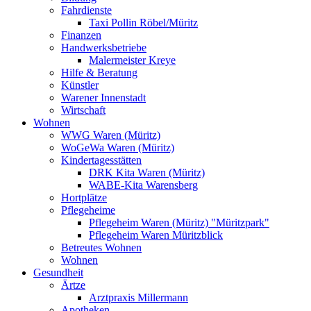
Fahrdienste
Taxi Pollin Röbel/Müritz
Finanzen
Handwerksbetriebe
Malermeister Kreye
Hilfe & Beratung
Künstler
Warener Innenstadt
Wirtschaft
Wohnen
WWG Waren (Müritz)
WoGeWa Waren (Müritz)
Kindertagesstätten
DRK Kita Waren (Müritz)
WABE-Kita Warensberg
Hortplätze
Pflegeheime
Pflegeheim Waren (Müritz) "Müritzpark"
Pflegeheim Waren Müritzblick
Betreutes Wohnen
Wohnen
Gesundheit
Ärtze
Arztpraxis Millermann
Apotheken