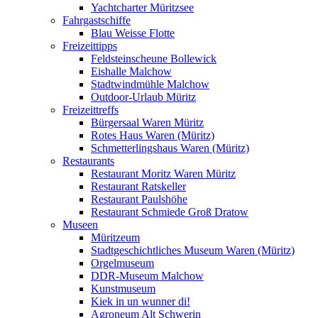
Yachtcharter Müritzsee
Fahrgastschiffe
Blau Weisse Flotte
Freizeittipps
Feldsteinscheune Bollewick
Eishalle Malchow
Stadtwindmühle Malchow
Outdoor-Urlaub Müritz
Freizeittreffs
Bürgersaal Waren Müritz
Rotes Haus Waren (Müritz)
Schmetterlingshaus Waren (Müritz)
Restaurants
Restaurant Moritz Waren Müritz
Restaurant Ratskeller
Restaurant Paulshöhe
Restaurant Schmiede Groß Dratow
Museen
Müritzeum
Stadtgeschichtliches Museum Waren (Müritz)
Orgelmuseum
DDR-Museum Malchow
Kunstmuseum
Kiek in un wunner di!
Agroneum Alt Schwerin