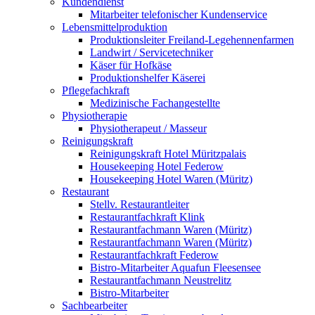
Kundendienst
Mitarbeiter telefonischer Kundenservice
Lebensmittelproduktion
Produktionsleiter Freiland-Legehennenfarmen
Landwirt / Servicetechniker
Käser für Hofkäse
Produktionshelfer Käserei
Pflegefachkraft
Medizinische Fachangestellte
Physiotherapie
Physiotherapeut / Masseur
Reinigungskraft
Reinigungskraft Hotel Müritzpalais
Housekeeping Hotel Federow
Housekeeping Hotel Waren (Müritz)
Restaurant
Stellv. Restaurantleiter
Restaurantfachkraft Klink
Restaurantfachmann Waren (Müritz)
Restaurantfachmann Waren (Müritz)
Restaurantfachkraft Federow
Bistro-Mitarbeiter Aquafun Fleesensee
Restaurantfachmann Neustrelitz
Bistro-Mitarbeiter
Sachbearbeiter