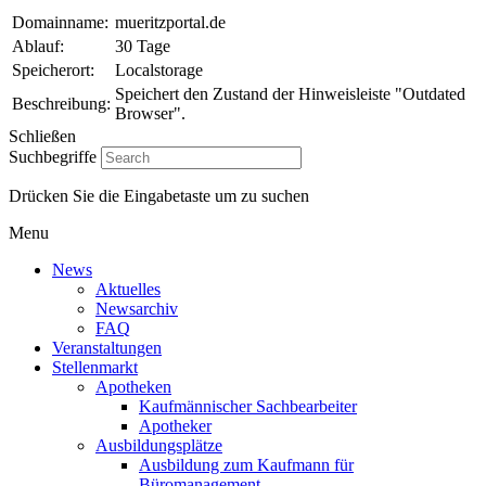
Domainname:
mueritzportal.de
Ablauf:
30 Tage
Speicherort:
Localstorage
Speichert den Zustand der Hinweisleiste "Outdated
Beschreibung:
Browser".
Schließen
Suchbegriffe
Drücken Sie die Eingabetaste um zu suchen
Menu
News
Aktuelles
Newsarchiv
FAQ
Veranstaltungen
Stellenmarkt
Apotheken
Kaufmännischer Sachbearbeiter
Apotheker
Ausbildungsplätze
Ausbildung zum Kaufmann für
Büromanagement