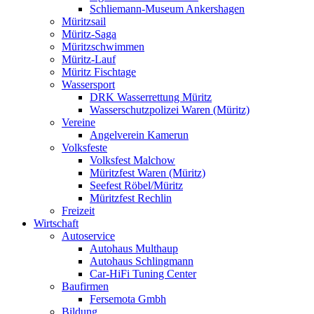
Schliemann-Museum Ankershagen
Müritzsail
Müritz-Saga
Müritzschwimmen
Müritz-Lauf
Müritz Fischtage
Wassersport
DRK Wasserrettung Müritz
Wasserschutzpolizei Waren (Müritz)
Vereine
Angelverein Kamerun
Volksfeste
Volksfest Malchow
Müritzfest Waren (Müritz)
Seefest Röbel/Müritz
Müritzfest Rechlin
Freizeit
Wirtschaft
Autoservice
Autohaus Multhaup
Autohaus Schlingmann
Car-HiFi Tuning Center
Baufirmen
Fersemota Gmbh
Bildung