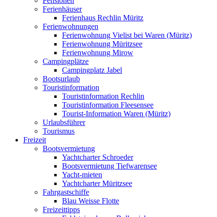
Pensionen
Ferienhäuser
Ferienhaus Rechlin Müritz
Ferienwohnungen
Ferienwohnung Vielist bei Waren (Müritz)
Ferienwohnung Müritzsee
Ferienwohnung Mirow
Campingplätze
Campingplatz Jabel
Bootsurlaub
Touristinformation
Touristinformation Rechlin
Touristinformation Fleesensee
Tourist-Information Waren (Müritz)
Urlaubsführer
Tourismus
Freizeit
Bootsvermietung
Yachtcharter Schroeder
Bootsvermietung Tiefwarensee
Yacht-mieten
Yachtcharter Müritzsee
Fahrgastschiffe
Blau Weisse Flotte
Freizeittipps