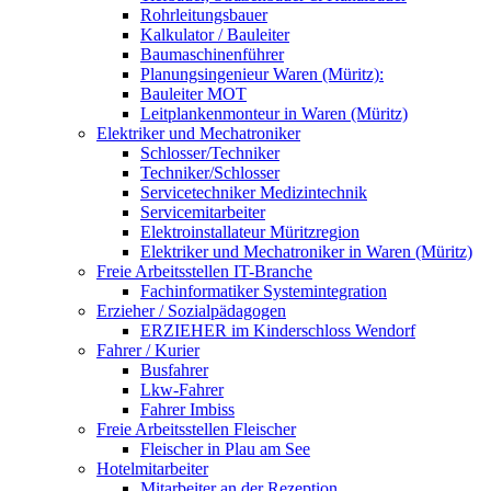
Rohrleitungsbauer
Kalkulator / Bauleiter
Baumaschinenführer
Planungsingenieur Waren (Müritz):
Bauleiter MOT
Leitplankenmonteur in Waren (Müritz)
Elektriker und Mechatroniker
Schlosser/Techniker
Techniker/Schlosser
Servicetechniker Medizintechnik
Servicemitarbeiter
Elektroinstallateur Müritzregion
Elektriker und Mechatroniker in Waren (Müritz)
Freie Arbeitsstellen IT-Branche
Fachinformatiker Systemintegration
Erzieher / Sozialpädagogen
ERZIEHER im Kinderschloss Wendorf
Fahrer / Kurier
Busfahrer
Lkw-Fahrer
Fahrer Imbiss
Freie Arbeitsstellen Fleischer
Fleischer in Plau am See
Hotelmitarbeiter
Mitarbeiter an der Rezeption