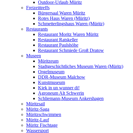
Outdoor-Urlaub Müritz
Freizeittreffs
Bürgersaal Waren Müritz
Rotes Haus Waren (Müritz)
Schmetterlingshaus Waren (Müritz)
Restaurants
Restaurant Moritz Waren Müritz
Restaurant Ratskeller
Restaurant Paulshöhe
Restaurant Schmiede Groß Dratow
Museen
Müritzeum
Stadtgeschichtliches Museum Waren (Müritz)
Orgelmuseum
DDR-Museum Malchow
Kunstmuseum
Kiek in un wunner di!
Agroneum Alt Schwerin
Schliemann-Museum Ankershagen
Müritzsail
Müritz-Saga
Müritzschwimmen
Müritz-Lauf
Müritz Fischtage
Wassersport