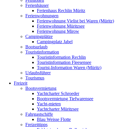
Pensionen
Ferienhäuser
Ferienhaus Rechlin Müritz
Ferienwohnungen
Ferienwohnung Vielist bei Waren (Müritz)
Ferienwohnung Müritzsee
Ferienwohnung Mirow
Campingplätze
Campingplatz Jabel
Bootsurlaub
Touristinformation
Touristinformation Rechlin
Touristinformation Fleesensee
Tourist-Information Waren (Müritz)
Urlaubsführer
Tourismus
Freizeit
Bootsvermietung
Yachtcharter Schroeder
Bootsvermietung Tiefwarensee
Yacht-mieten
Yachtcharter Müritzsee
Fahrgastschiffe
Blau Weisse Flotte
Freizeittipps