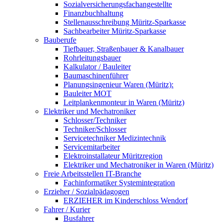
Sozialversicherungsfachangestellte
Finanzbuchhaltung
Stellenausschreibung Müritz-Sparkasse
Sachbearbeiter Müritz-Sparkasse
Bauberufe
Tiefbauer, Straßenbauer & Kanalbauer
Rohrleitungsbauer
Kalkulator / Bauleiter
Baumaschinenführer
Planungsingenieur Waren (Müritz):
Bauleiter MOT
Leitplankenmonteur in Waren (Müritz)
Elektriker und Mechatroniker
Schlosser/Techniker
Techniker/Schlosser
Servicetechniker Medizintechnik
Servicemitarbeiter
Elektroinstallateur Müritzregion
Elektriker und Mechatroniker in Waren (Müritz)
Freie Arbeitsstellen IT-Branche
Fachinformatiker Systemintegration
Erzieher / Sozialpädagogen
ERZIEHER im Kinderschloss Wendorf
Fahrer / Kurier
Busfahrer