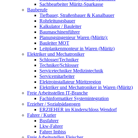
Sachbearbeiter Müritz-Sparkasse
Bauberufe
Tiefbauer, Straßenbauer & Kanalbauer
Rohrleitungsbauer
Kalkulator / Bauleiter
Baumaschinenführer
Planungsingenieur Waren (Müritz):
Bauleiter MOT
Leitplankenmonteur in Waren (Müritz)
Elektriker und Mechatroniker
Schlosser/Techniker
Techniker/Schlosser
Servicetechniker Medizintechnik
Servicemitarbeiter
Elektroinstallateur Müritzregion
Elektriker und Mechatroniker in Waren (Müritz)
Freie Arbeitsstellen IT-Branche
Fachinformatiker Systemintegration
Erzieher / Sozialpädagogen
ERZIEHER im Kinderschloss Wendorf
Fahrer / Kurier
Busfahrer
Lkw-Fahrer
Fahrer Imbiss
Freie Arbeitsstellen Fleischer