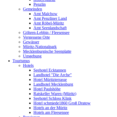
Penzlin
Gemeinden
Amt Malchow
Amt Penzliner Land
Amt Röbel-Müritz
Amt Seenlandschaft
Göhren-Lebbin / Fleesensee
Vergessene Orte
Gewässer
Müritz-Nationalpark
Mecklenburgische Seenplatte
Umgebung
Tourismus
Hotels
Seehotel Ecktannen
Landhotel "Die Arche"
Hotel Müritzterrasse
Landhotel Mecklenburg
Hotel Paulshöhe
Ratskeller Waren (Müritz)
Seehotel Schloss Klink
Hotel schmiede1860 Groß Dratow
Hotels an der Müritz
Hotels am Fleesensee