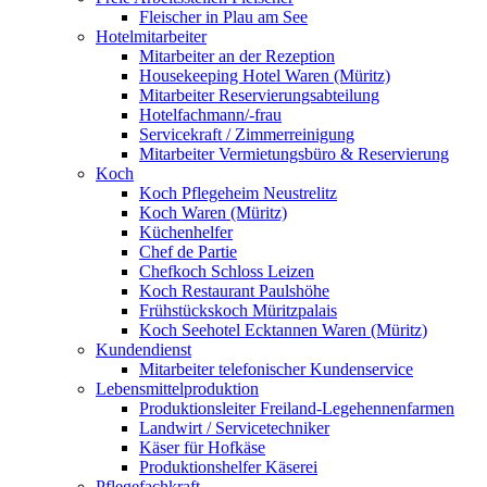
Fleischer in Plau am See
Hotelmitarbeiter
Mitarbeiter an der Rezeption
Housekeeping Hotel Waren (Müritz)
Mitarbeiter Reservierungsabteilung
Hotelfachmann/-frau
Servicekraft / Zimmerreinigung
Mitarbeiter Vermietungsbüro & Reservierung
Koch
Koch Pflegeheim Neustrelitz
Koch Waren (Müritz)
Küchenhelfer
Chef de Partie
Chefkoch Schloss Leizen
Koch Restaurant Paulshöhe
Frühstückskoch Müritzpalais
Koch Seehotel Ecktannen Waren (Müritz)
Kundendienst
Mitarbeiter telefonischer Kundenservice
Lebensmittelproduktion
Produktionsleiter Freiland-Legehennenfarmen
Landwirt / Servicetechniker
Käser für Hofkäse
Produktionshelfer Käserei
Pflegefachkraft