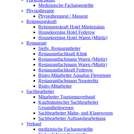
Medizinische Fachangestellte
Physiotherapie
Physiotherapeut / Masseur
Reinigungskraft
Reinigungskraft Hotel Müritzpalais
Housekeeping Hotel Federow
Housekeeping Hotel Waren (Müritz)
Restaurant
Stellv. Restaurantleiter
Restaurantfachkraft Klink
Restaurantfachmann Waren (Müritz)
Restaurantfachmann Waren (Müritz)
Restaurantfachkraft Federow
Bistro-Mitarbeiter Aquafun Fleesensee
Restaurantfachmann Neustrelitz
Bistro-Mitarbeiter
Sachbearbeiter
Mitarbeiter Tourismusverband
Kaufmännischer Sachbearbeiter
Gesundheitswesen
Sachbearbeiter Mahn- und Klagewesen
Sachbearbeiter Auftragsbearbeitung
Verkauf
medizinische Fachangestellte