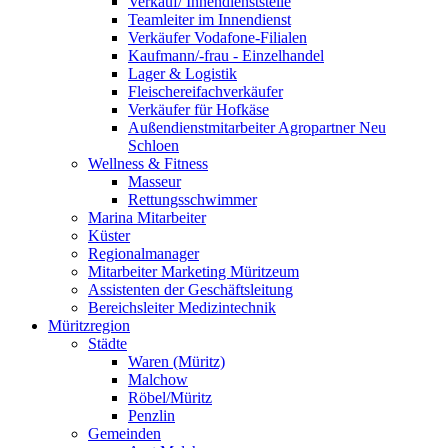
Verkauf/ Innendienststelle
Teamleiter im Innendienst
Verkäufer Vodafone-Filialen
Kaufmann/-frau - Einzelhandel
Lager & Logistik
Fleischereifachverkäufer
Verkäufer für Hofkäse
Außendienstmitarbeiter Agropartner Neu
Schloen
Wellness & Fitness
Masseur
Rettungsschwimmer
Marina Mitarbeiter
Küster
Regionalmanager
Mitarbeiter Marketing Müritzeum
Assistenten der Geschäftsleitung
Bereichsleiter Medizintechnik
Müritzregion
Städte
Waren (Müritz)
Malchow
Röbel/Müritz
Penzlin
Gemeinden