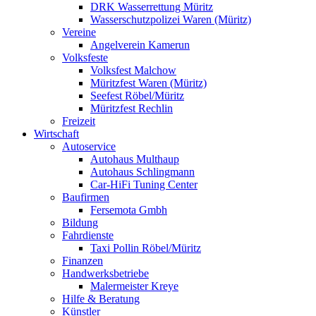
DRK Wasserrettung Müritz
Wasserschutzpolizei Waren (Müritz)
Vereine
Angelverein Kamerun
Volksfeste
Volksfest Malchow
Müritzfest Waren (Müritz)
Seefest Röbel/Müritz
Müritzfest Rechlin
Freizeit
Wirtschaft
Autoservice
Autohaus Multhaup
Autohaus Schlingmann
Car-HiFi Tuning Center
Baufirmen
Fersemota Gmbh
Bildung
Fahrdienste
Taxi Pollin Röbel/Müritz
Finanzen
Handwerksbetriebe
Malermeister Kreye
Hilfe & Beratung
Künstler