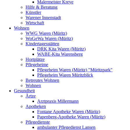
Malermeister Kreye
Hilfe & Beratung
Künstler
Warener Innenstadt
Wirtschaft
Wohnen
WWG Waren (Müritz)
WoGeWa Waren (Müritz)
Kindertagesstätten
DRK Kita Waren (Müritz)
WABE-Kita Warensberg
Hortplätze
Pflegeheime
Pflegeheim Waren (Müritz) "Müritzpark"
Pflegeheim Waren Müritzblick
Betreutes Wohnen
Wohnen
Gesundheit
Ärtze
Arztpraxis Millermann
Apotheken
Fontane Apotheke Waren (Müritz)
Papenberg-Apotheke Waren (Müritz)
Pflegedienste
ambulanter Pflegedienst Lansen