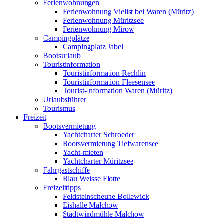
Ferienwohnungen
Ferienwohnung Vielist bei Waren (Müritz)
Ferienwohnung Müritzsee
Ferienwohnung Mirow
Campingplätze
Campingplatz Jabel
Bootsurlaub
Touristinformation
Touristinformation Rechlin
Touristinformation Fleesensee
Tourist-Information Waren (Müritz)
Urlaubsführer
Tourismus
Freizeit
Bootsvermietung
Yachtcharter Schroeder
Bootsvermietung Tiefwarensee
Yacht-mieten
Yachtcharter Müritzsee
Fahrgastschiffe
Blau Weisse Flotte
Freizeittipps
Feldsteinscheune Bollewick
Eishalle Malchow
Stadtwindmühle Malchow