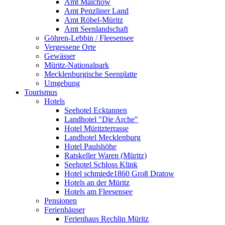
Amt Malchow
Amt Penzliner Land
Amt Röbel-Müritz
Amt Seenlandschaft
Göhren-Lebbin / Fleesensee
Vergessene Orte
Gewässer
Müritz-Nationalpark
Mecklenburgische Seenplatte
Umgebung
Tourismus
Hotels
Seehotel Ecktannen
Landhotel "Die Arche"
Hotel Müritzterrasse
Landhotel Mecklenburg
Hotel Paulshöhe
Ratskeller Waren (Müritz)
Seehotel Schloss Klink
Hotel schmiede1860 Groß Dratow
Hotels an der Müritz
Hotels am Fleesensee
Pensionen
Ferienhäuser
Ferienhaus Rechlin Müritz