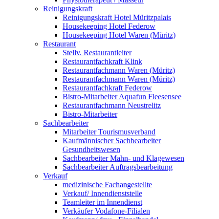
Reinigungskraft
Reinigungskraft Hotel Müritzpalais
Housekeeping Hotel Federow
Housekeeping Hotel Waren (Müritz)
Restaurant
Stellv. Restaurantleiter
Restaurantfachkraft Klink
Restaurantfachmann Waren (Müritz)
Restaurantfachmann Waren (Müritz)
Restaurantfachkraft Federow
Bistro-Mitarbeiter Aquafun Fleesensee
Restaurantfachmann Neustrelitz
Bistro-Mitarbeiter
Sachbearbeiter
Mitarbeiter Tourismusverband
Kaufmännischer Sachbearbeiter
Gesundheitswesen
Sachbearbeiter Mahn- und Klagewesen
Sachbearbeiter Auftragsbearbeitung
Verkauf
medizinische Fachangestellte
Verkauf/ Innendienststelle
Teamleiter im Innendienst
Verkäufer Vodafone-Filialen