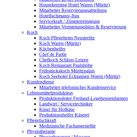
Housekeeping Hotel Waren (Müritz)
Mitarbeiter Reservierungsabteilung
Hotelfachmann/-frau
Servicekraft / Zimmerreinigung
Mitarbeiter Vermietungsbüro & Reservierung
Koch
Koch Pflegeheim Neustrelitz
Koch Waren (Müritz)
Küchenhelfer
Chef de Partie
Chefkoch Schloss Leizen
Koch Restaurant Paulshöhe
Frühstückskoch Müritzpalais
Koch Seehotel Ecktannen Waren (Müritz)
Kundendienst
Mitarbeiter telefonischer Kundenservice
Lebensmittelproduktion
Produktionsleiter Freiland-Legehennenfarmen
Landwirt / Servicetechniker
Käser für Hofkäse
Produktionshelfer Käserei
Pflegefachkraft
Medizinische Fachangestellte
Physiotherapie
Physiotherapeut / Masseur