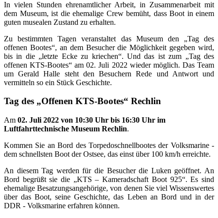
In vielen Stunden ehrenamtlicher Arbeit, in Zusammenarbeit mit
dem Museum, ist die ehemalige Crew bemüht, dass Boot in einem
guten musealen Zustand zu erhalten.
Zu bestimmten Tagen veranstaltet das Museum den „Tag des
offenen Bootes“, an dem Besucher die Möglichkeit gegeben wird,
bis in die „letzte Ecke zu kriechen“. Und das ist zum „Tag des
offenen KTS-Bootes“ am 02. Juli 2022 wieder möglich. Das Team
um Gerald Halle steht den Besuchern Rede und Antwort und
vermitteln so ein Stück Geschichte.
Tag des „Offenen KTS-Bootes“ Rechlin
Am
02. Juli 2022 von 10:30 Uhr bis 16:30 Uhr im
Luftfahrttechnische Museum Rechlin
.
Kommen Sie an Bord des Torpedoschnellbootes der Volksmarine -
dem schnellsten Boot der Ostsee, das einst über 100 km/h erreichte.
An diesem Tag werden für die Besucher die Luken geöffnet. An
Bord begrüßt sie die „KTS – Kameradschaft Boot 925“. Es sind
ehemalige Besatzungsangehörige, von denen Sie viel Wissenswertes
über das Boot, seine Geschichte, das Leben an Bord und in der
DDR - Volksmarine erfahren können.