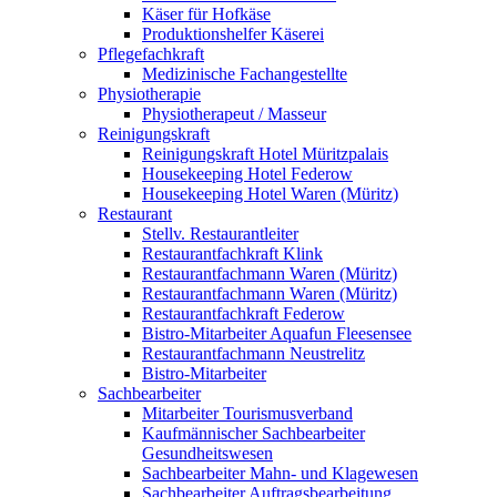
Käser für Hofkäse
Produktionshelfer Käserei
Pflegefachkraft
Medizinische Fachangestellte
Physiotherapie
Physiotherapeut / Masseur
Reinigungskraft
Reinigungskraft Hotel Müritzpalais
Housekeeping Hotel Federow
Housekeeping Hotel Waren (Müritz)
Restaurant
Stellv. Restaurantleiter
Restaurantfachkraft Klink
Restaurantfachmann Waren (Müritz)
Restaurantfachmann Waren (Müritz)
Restaurantfachkraft Federow
Bistro-Mitarbeiter Aquafun Fleesensee
Restaurantfachmann Neustrelitz
Bistro-Mitarbeiter
Sachbearbeiter
Mitarbeiter Tourismusverband
Kaufmännischer Sachbearbeiter
Gesundheitswesen
Sachbearbeiter Mahn- und Klagewesen
Sachbearbeiter Auftragsbearbeitung