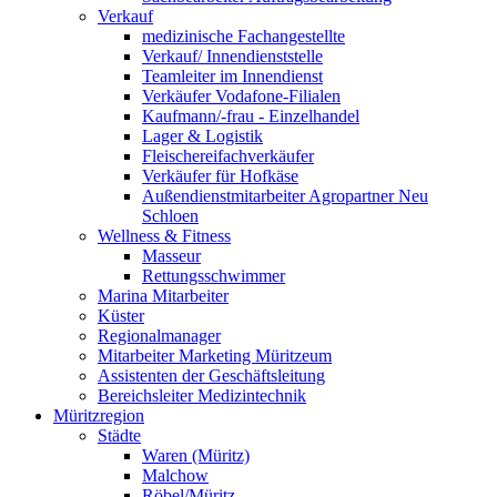
Verkauf
medizinische Fachangestellte
Verkauf/ Innendienststelle
Teamleiter im Innendienst
Verkäufer Vodafone-Filialen
Kaufmann/-frau - Einzelhandel
Lager & Logistik
Fleischereifachverkäufer
Verkäufer für Hofkäse
Außendienstmitarbeiter Agropartner Neu
Schloen
Wellness & Fitness
Masseur
Rettungsschwimmer
Marina Mitarbeiter
Küster
Regionalmanager
Mitarbeiter Marketing Müritzeum
Assistenten der Geschäftsleitung
Bereichsleiter Medizintechnik
Müritzregion
Städte
Waren (Müritz)
Malchow
Röbel/Müritz