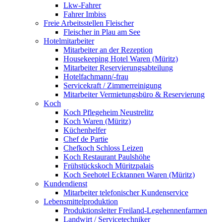
Lkw-Fahrer
Fahrer Imbiss
Freie Arbeitsstellen Fleischer
Fleischer in Plau am See
Hotelmitarbeiter
Mitarbeiter an der Rezeption
Housekeeping Hotel Waren (Müritz)
Mitarbeiter Reservierungsabteilung
Hotelfachmann/-frau
Servicekraft / Zimmerreinigung
Mitarbeiter Vermietungsbüro & Reservierung
Koch
Koch Pflegeheim Neustrelitz
Koch Waren (Müritz)
Küchenhelfer
Chef de Partie
Chefkoch Schloss Leizen
Koch Restaurant Paulshöhe
Frühstückskoch Müritzpalais
Koch Seehotel Ecktannen Waren (Müritz)
Kundendienst
Mitarbeiter telefonischer Kundenservice
Lebensmittelproduktion
Produktionsleiter Freiland-Legehennenfarmen
Landwirt / Servicetechniker