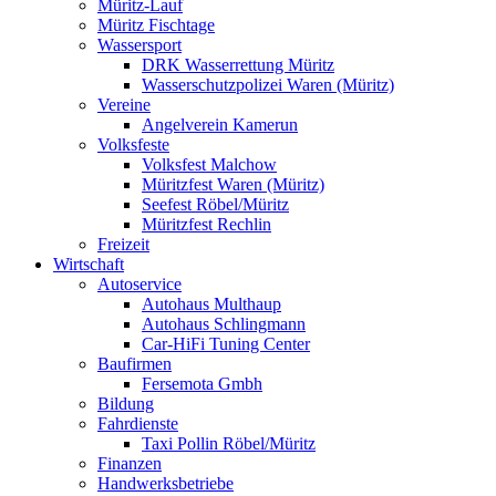
Müritz-Lauf
Müritz Fischtage
Wassersport
DRK Wasserrettung Müritz
Wasserschutzpolizei Waren (Müritz)
Vereine
Angelverein Kamerun
Volksfeste
Volksfest Malchow
Müritzfest Waren (Müritz)
Seefest Röbel/Müritz
Müritzfest Rechlin
Freizeit
Wirtschaft
Autoservice
Autohaus Multhaup
Autohaus Schlingmann
Car-HiFi Tuning Center
Baufirmen
Fersemota Gmbh
Bildung
Fahrdienste
Taxi Pollin Röbel/Müritz
Finanzen
Handwerksbetriebe