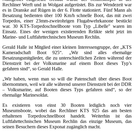
Rechliner Werft und in Wolgast aufgerüstet. Bis zur Wendezeit war
es in Dranske auf Rügen in der 6. Flotte stationiert. Fünf Mann als
Besatzung bedienten über 100 Km/h schnelle Boot, das mit zwei
Torpedos, einer 23mm-zweirohrigen Flugabwehrkanone bestückt
war. 30 KTS-Torpedoschnellboote vom Typ „Libelle" waren im
Einsatz. Eines der wenigen existierenden Relikte steht jetzt im
Marine- und Luftfahrttechnischen Museum Rechlin.
Gerald Halle ist Mitglied einer kleinen Interessengruppe, der „KTS
Kameradschaft Boot 925“. „Wir sind alles ehemalige
Besatzungsmitglieder, die zu unterschiedlichen Zeiten während der
Dienstzeit bei der Volksmarine auf einem Boot dieses Typ’s
gefahren sind“, so Gerald Halle.
„Wir haben, wenn man so will die Patenschaft über dieses Boot
übernommen, weil wir alle während unserer Dienstzeit bei der DDR
– Volksmarine, auf Booten dieses Typs gefahren sind“, so der
ehemalige Marinesoldat.
Es existieren von einst 30 Booten lediglich noch vier
Museumsboote, wobei das Rechliner KTS 925 das am besten
erhaltenen Torpedoschnellboot handelt. Weiterhin ist das
Luftfahrttechnischen Museum Rechlin das einzige Museum, das
seinen Besuchern dieses Exponat zugänglich macht.