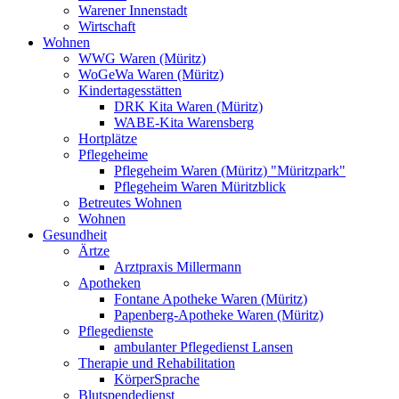
Warener Innenstadt
Wirtschaft
Wohnen
WWG Waren (Müritz)
WoGeWa Waren (Müritz)
Kindertagesstätten
DRK Kita Waren (Müritz)
WABE-Kita Warensberg
Hortplätze
Pflegeheime
Pflegeheim Waren (Müritz) "Müritzpark"
Pflegeheim Waren Müritzblick
Betreutes Wohnen
Wohnen
Gesundheit
Ärtze
Arztpraxis Millermann
Apotheken
Fontane Apotheke Waren (Müritz)
Papenberg-Apotheke Waren (Müritz)
Pflegedienste
ambulanter Pflegedienst Lansen
Therapie und Rehabilitation
KörperSprache
Blutspendedienst