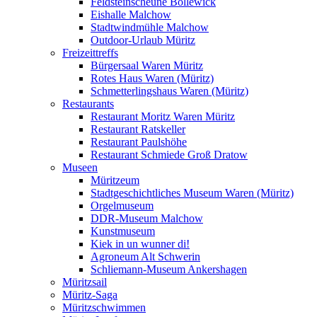
Feldsteinscheune Bollewick
Eishalle Malchow
Stadtwindmühle Malchow
Outdoor-Urlaub Müritz
Freizeittreffs
Bürgersaal Waren Müritz
Rotes Haus Waren (Müritz)
Schmetterlingshaus Waren (Müritz)
Restaurants
Restaurant Moritz Waren Müritz
Restaurant Ratskeller
Restaurant Paulshöhe
Restaurant Schmiede Groß Dratow
Museen
Müritzeum
Stadtgeschichtliches Museum Waren (Müritz)
Orgelmuseum
DDR-Museum Malchow
Kunstmuseum
Kiek in un wunner di!
Agroneum Alt Schwerin
Schliemann-Museum Ankershagen
Müritzsail
Müritz-Saga
Müritzschwimmen