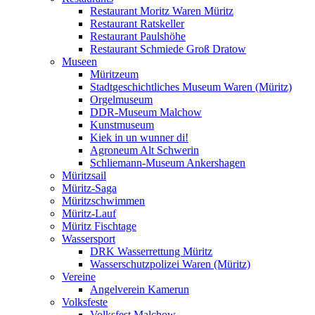
Restaurant Moritz Waren Müritz
Restaurant Ratskeller
Restaurant Paulshöhe
Restaurant Schmiede Groß Dratow
Museen
Müritzeum
Stadtgeschichtliches Museum Waren (Müritz)
Orgelmuseum
DDR-Museum Malchow
Kunstmuseum
Kiek in un wunner di!
Agroneum Alt Schwerin
Schliemann-Museum Ankershagen
Müritzsail
Müritz-Saga
Müritzschwimmen
Müritz-Lauf
Müritz Fischtage
Wassersport
DRK Wasserrettung Müritz
Wasserschutzpolizei Waren (Müritz)
Vereine
Angelverein Kamerun
Volksfeste
Volksfest Malchow