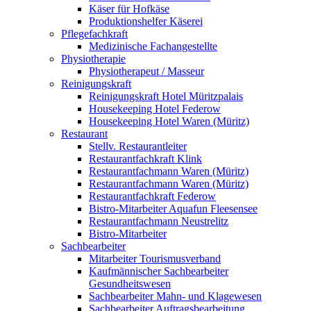
Käser für Hofkäse
Produktionshelfer Käserei
Pflegefachkraft
Medizinische Fachangestellte
Physiotherapie
Physiotherapeut / Masseur
Reinigungskraft
Reinigungskraft Hotel Müritzpalais
Housekeeping Hotel Federow
Housekeeping Hotel Waren (Müritz)
Restaurant
Stellv. Restaurantleiter
Restaurantfachkraft Klink
Restaurantfachmann Waren (Müritz)
Restaurantfachmann Waren (Müritz)
Restaurantfachkraft Federow
Bistro-Mitarbeiter Aquafun Fleesensee
Restaurantfachmann Neustrelitz
Bistro-Mitarbeiter
Sachbearbeiter
Mitarbeiter Tourismusverband
Kaufmännischer Sachbearbeiter
Gesundheitswesen
Sachbearbeiter Mahn- und Klagewesen
Sachbearbeiter Auftragsbearbeitung