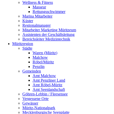
Wellness & Fitness
Masseur
Rettungsschwimmer
Marina Mitarbeiter
Küster
Regionalmanager
Mitarbeiter Marketing Müritzeum
Assistenten der Geschäftsleitung
Bereichsleiter Medizintechnik
Müritzregion
Städte
Waren (Müritz)
Malchow
Röbel/Müritz
Penzlin
Gemeinden
Amt Malchow
Amt Penzliner Land
Amt Röbel-Müritz
Amt Seenlandschaft
Göhren-Lebbin / Fleesensee
Vergessene Orte
Gewässer
Müritz-Nationalpark
Mecklenburgische Seenplatte