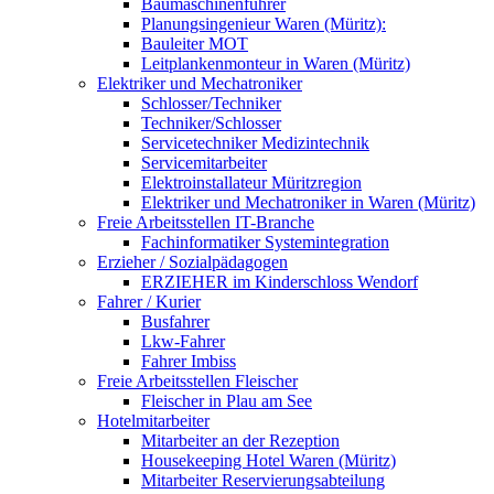
Baumaschinenführer
Planungsingenieur Waren (Müritz):
Bauleiter MOT
Leitplankenmonteur in Waren (Müritz)
Elektriker und Mechatroniker
Schlosser/Techniker
Techniker/Schlosser
Servicetechniker Medizintechnik
Servicemitarbeiter
Elektroinstallateur Müritzregion
Elektriker und Mechatroniker in Waren (Müritz)
Freie Arbeitsstellen IT-Branche
Fachinformatiker Systemintegration
Erzieher / Sozialpädagogen
ERZIEHER im Kinderschloss Wendorf
Fahrer / Kurier
Busfahrer
Lkw-Fahrer
Fahrer Imbiss
Freie Arbeitsstellen Fleischer
Fleischer in Plau am See
Hotelmitarbeiter
Mitarbeiter an der Rezeption
Housekeeping Hotel Waren (Müritz)
Mitarbeiter Reservierungsabteilung