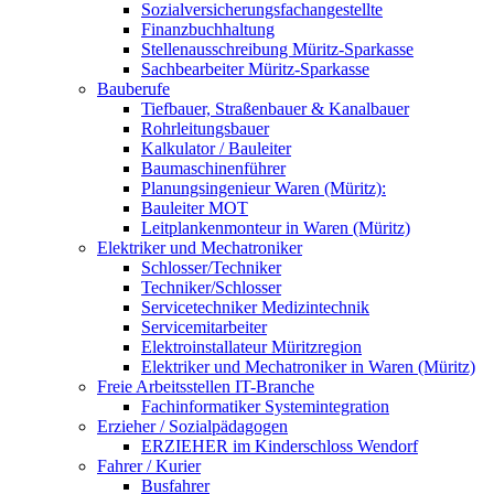
Sozialversicherungsfachangestellte
Finanzbuchhaltung
Stellenausschreibung Müritz-Sparkasse
Sachbearbeiter Müritz-Sparkasse
Bauberufe
Tiefbauer, Straßenbauer & Kanalbauer
Rohrleitungsbauer
Kalkulator / Bauleiter
Baumaschinenführer
Planungsingenieur Waren (Müritz):
Bauleiter MOT
Leitplankenmonteur in Waren (Müritz)
Elektriker und Mechatroniker
Schlosser/Techniker
Techniker/Schlosser
Servicetechniker Medizintechnik
Servicemitarbeiter
Elektroinstallateur Müritzregion
Elektriker und Mechatroniker in Waren (Müritz)
Freie Arbeitsstellen IT-Branche
Fachinformatiker Systemintegration
Erzieher / Sozialpädagogen
ERZIEHER im Kinderschloss Wendorf
Fahrer / Kurier
Busfahrer