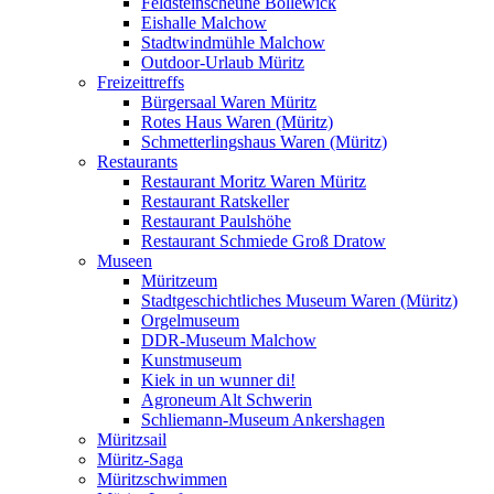
Feldsteinscheune Bollewick
Eishalle Malchow
Stadtwindmühle Malchow
Outdoor-Urlaub Müritz
Freizeittreffs
Bürgersaal Waren Müritz
Rotes Haus Waren (Müritz)
Schmetterlingshaus Waren (Müritz)
Restaurants
Restaurant Moritz Waren Müritz
Restaurant Ratskeller
Restaurant Paulshöhe
Restaurant Schmiede Groß Dratow
Museen
Müritzeum
Stadtgeschichtliches Museum Waren (Müritz)
Orgelmuseum
DDR-Museum Malchow
Kunstmuseum
Kiek in un wunner di!
Agroneum Alt Schwerin
Schliemann-Museum Ankershagen
Müritzsail
Müritz-Saga
Müritzschwimmen