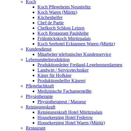
Koch
Koch Pflegeheim Neustrelitz
Koch Waren (Müritz)
Küchenhelfer
Chef de Partie
Chefkoch Schloss Leizen
Koch Restaurant Paulshöhe
Frühstückskoch Müritzpalais
Koch Seehotel Ecktannen Waren (Müritz)
Kundendienst
Mitarbeiter telefonischer Kundenservice
Lebensmittelproduktion
Produktionsleiter Freiland-Legehennenfarmen
Landwirt / Servicetechniker
Käser für Hofkäse
Produktionshelfer Käserei
Pflegefachkraft
Medizinische Fachangestellte
Physiotherapie
Physiotherapeut / Masseur
Reinigungskraft
Reinigungskraft Hotel Müritzpalais
Housekeeping Hotel Federow
Housekeeping Hotel Waren (Müritz)
Restaurant