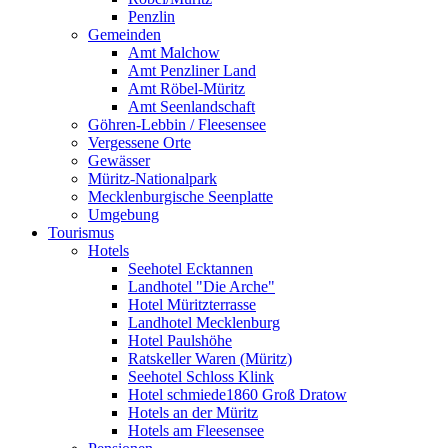
Penzlin
Gemeinden
Amt Malchow
Amt Penzliner Land
Amt Röbel-Müritz
Amt Seenlandschaft
Göhren-Lebbin / Fleesensee
Vergessene Orte
Gewässer
Müritz-Nationalpark
Mecklenburgische Seenplatte
Umgebung
Tourismus
Hotels
Seehotel Ecktannen
Landhotel "Die Arche"
Hotel Müritzterrasse
Landhotel Mecklenburg
Hotel Paulshöhe
Ratskeller Waren (Müritz)
Seehotel Schloss Klink
Hotel schmiede1860 Groß Dratow
Hotels an der Müritz
Hotels am Fleesensee