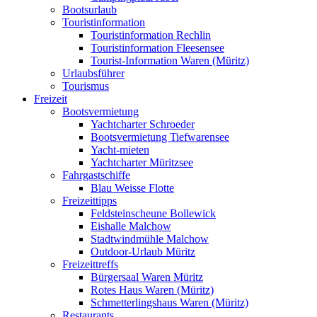
Bootsurlaub
Touristinformation
Touristinformation Rechlin
Touristinformation Fleesensee
Tourist-Information Waren (Müritz)
Urlaubsführer
Tourismus
Freizeit
Bootsvermietung
Yachtcharter Schroeder
Bootsvermietung Tiefwarensee
Yacht-mieten
Yachtcharter Müritzsee
Fahrgastschiffe
Blau Weisse Flotte
Freizeittipps
Feldsteinscheune Bollewick
Eishalle Malchow
Stadtwindmühle Malchow
Outdoor-Urlaub Müritz
Freizeittreffs
Bürgersaal Waren Müritz
Rotes Haus Waren (Müritz)
Schmetterlingshaus Waren (Müritz)
Restaurants