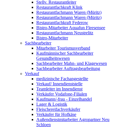
Stellv. Restaurantleiter
Restaurantfachkraft Klink
Restaurantfachmann Waren (Müritz)
Restaurantfachmann Waren (Müritz)
Restaurantfachkraft Federow
Bistro-Mitarbeiter Aquafun Fleesensee
Restaurantfachmann Neustrelitz
Bistro-Mitarbeiter
Sachbearbeiter
Mitarbeiter Tourismusverband
Kaufmännischer Sachbearbeiter
Gesundheitswesen
Sachbearbeiter Mahn- und Klagewesen
Sachbearbeiter Auftragsbearbeitung
Verkauf
medizinische Fachangestellte
Verkauf/ Innendienststelle
Teamleiter im Innendienst
Verkäufer Vodafone-Filialen
Kaufmann/-frau - Einzelhandel
Lager & Logistik
Fleischereifachverkäufer
Verkäufer für Hofkäse
Außendienstmitarbeiter Agropartner Neu
Schloen