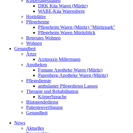
Kindertagesstätten
DRK Kita Waren (Müritz)
WABE-Kita Warensberg
Hortplätze
Pflegeheime
Pflegeheim Waren (Müritz) "Müritzpark"
Pflegeheim Waren Müritzblick
Betreutes Wohnen
Wohnen
Gesundheit
Ärtze
Arztpraxis Millermann
Apotheken
Fontane Apotheke Waren (Müritz)
Papenberg-Apotheke Waren (Müritz)
Pflegedienste
ambulanter Pflegedienst Lansen
Therapie und Rehabilitation
KörperSprache
Blutspendedienst
Patientenverfügung
Gesundheit
News
Aktuelles