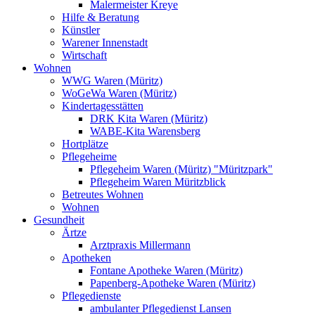
Malermeister Kreye
Hilfe & Beratung
Künstler
Warener Innenstadt
Wirtschaft
Wohnen
WWG Waren (Müritz)
WoGeWa Waren (Müritz)
Kindertagesstätten
DRK Kita Waren (Müritz)
WABE-Kita Warensberg
Hortplätze
Pflegeheime
Pflegeheim Waren (Müritz) "Müritzpark"
Pflegeheim Waren Müritzblick
Betreutes Wohnen
Wohnen
Gesundheit
Ärtze
Arztpraxis Millermann
Apotheken
Fontane Apotheke Waren (Müritz)
Papenberg-Apotheke Waren (Müritz)
Pflegedienste
ambulanter Pflegedienst Lansen