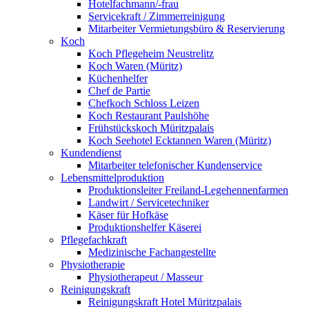
Hotelfachmann/-frau
Servicekraft / Zimmerreinigung
Mitarbeiter Vermietungsbüro & Reservierung
Koch
Koch Pflegeheim Neustrelitz
Koch Waren (Müritz)
Küchenhelfer
Chef de Partie
Chefkoch Schloss Leizen
Koch Restaurant Paulshöhe
Frühstückskoch Müritzpalais
Koch Seehotel Ecktannen Waren (Müritz)
Kundendienst
Mitarbeiter telefonischer Kundenservice
Lebensmittelproduktion
Produktionsleiter Freiland-Legehennenfarmen
Landwirt / Servicetechniker
Käser für Hofkäse
Produktionshelfer Käserei
Pflegefachkraft
Medizinische Fachangestellte
Physiotherapie
Physiotherapeut / Masseur
Reinigungskraft
Reinigungskraft Hotel Müritzpalais