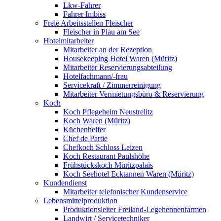
Lkw-Fahrer
Fahrer Imbiss
Freie Arbeitsstellen Fleischer
Fleischer in Plau am See
Hotelmitarbeiter
Mitarbeiter an der Rezeption
Housekeeping Hotel Waren (Müritz)
Mitarbeiter Reservierungsabteilung
Hotelfachmann/-frau
Servicekraft / Zimmerreinigung
Mitarbeiter Vermietungsbüro & Reservierung
Koch
Koch Pflegeheim Neustrelitz
Koch Waren (Müritz)
Küchenhelfer
Chef de Partie
Chefkoch Schloss Leizen
Koch Restaurant Paulshöhe
Frühstückskoch Müritzpalais
Koch Seehotel Ecktannen Waren (Müritz)
Kundendienst
Mitarbeiter telefonischer Kundenservice
Lebensmittelproduktion
Produktionsleiter Freiland-Legehennenfarmen
Landwirt / Servicetechniker