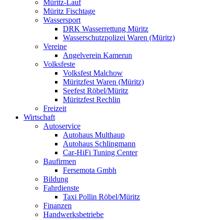
Müritz-Lauf
Müritz Fischtage
Wassersport
DRK Wasserrettung Müritz
Wasserschutzpolizei Waren (Müritz)
Vereine
Angelverein Kamerun
Volksfeste
Volksfest Malchow
Müritzfest Waren (Müritz)
Seefest Röbel/Müritz
Müritzfest Rechlin
Freizeit
Wirtschaft
Autoservice
Autohaus Multhaup
Autohaus Schlingmann
Car-HiFi Tuning Center
Baufirmen
Fersemota Gmbh
Bildung
Fahrdienste
Taxi Pollin Röbel/Müritz
Finanzen
Handwerksbetriebe