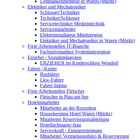
Leitplankenmonteur in Waren (Müritz)
Elektriker und Mechatroniker
Schlosser/Techniker
Techniker/Schlosser
Servicetechniker Medizintechnik
Servicemitarbeiter
Elektroinstallateur Müritzregion
Elektriker und Mechatroniker in Waren (Müritz)
Freie Arbeitsstellen IT-Branche
Fachinformatiker Systemintegration
Erzieher / Sozialpädagogen
ERZIEHER im Kinderschloss Wendorf
Fahrer / Kurier
Busfahrer
Lkw-Fahrer
Fahrer Imbiss
Freie Arbeitsstellen Fleischer
Fleischer in Plau am See
Hotelmitarbeiter
Mitarbeiter an der Rezeption
Housekeeping Hotel Waren (Müritz)
Mitarbeiter Reservierungsabteilung
Hotelfachmann/-frau
Servicekraft / Zimmerreinigung
Mitarbeiter Vermietungsbüro & Reservierung