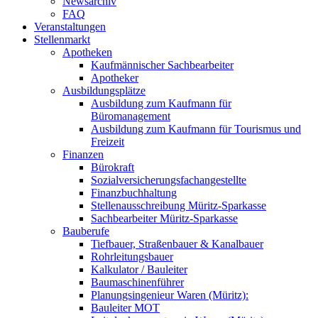
Newsarchiv
FAQ
Veranstaltungen
Stellenmarkt
Apotheken
Kaufmännischer Sachbearbeiter
Apotheker
Ausbildungsplätze
Ausbildung zum Kaufmann für
Büromanagement
Ausbildung zum Kaufmann für Tourismus und
Freizeit
Finanzen
Bürokraft
Sozialversicherungsfachangestellte
Finanzbuchhaltung
Stellenausschreibung Müritz-Sparkasse
Sachbearbeiter Müritz-Sparkasse
Bauberufe
Tiefbauer, Straßenbauer & Kanalbauer
Rohrleitungsbauer
Kalkulator / Bauleiter
Baumaschinenführer
Planungsingenieur Waren (Müritz):
Bauleiter MOT