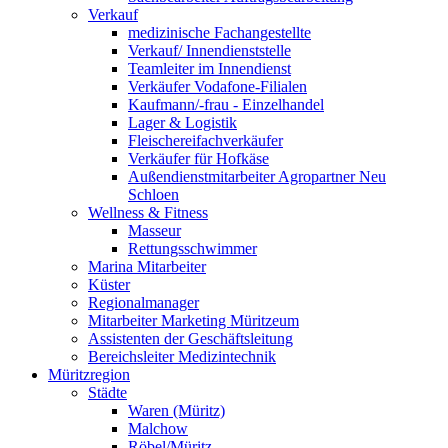
Verkauf
medizinische Fachangestellte
Verkauf/ Innendienststelle
Teamleiter im Innendienst
Verkäufer Vodafone-Filialen
Kaufmann/-frau - Einzelhandel
Lager & Logistik
Fleischereifachverkäufer
Verkäufer für Hofkäse
Außendienstmitarbeiter Agropartner Neu
Schloen
Wellness & Fitness
Masseur
Rettungsschwimmer
Marina Mitarbeiter
Küster
Regionalmanager
Mitarbeiter Marketing Müritzeum
Assistenten der Geschäftsleitung
Bereichsleiter Medizintechnik
Müritzregion
Städte
Waren (Müritz)
Malchow
Röbel/Müritz