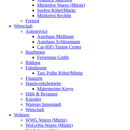
Müritzfest Waren (Müritz)
Seefest Röbel/Müritz
Müritzfest Rechlin
Freizeit
Wirtschaft
Autoservice
Autohaus Multhaup
Autohaus Schlingmann
Car-HiFi Tuning Center
Baufirmen
Fersemota Gmbh
Bildung
Fahrdienste
Taxi Pollin Röbel/Müritz
Finanzen
Handwerksbetriebe
Malermeister Kreye
Hilfe & Beratung
Künstler
Warener Innenstadt
Wirtschaft
Wohnen
WWG Waren (Müritz)
WoGeWa Waren (Müritz)