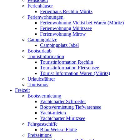
Pensionen
Ferienhäuser
Ferienhaus Rechlin Müritz
Ferienwohnungen
Ferienwohnung Vielist bei Waren (Müritz)
Ferienwohnung Müritzsee
Ferienwohnung Mirow
Campingplätze
Campingplatz Jabel
Bootsurlaub
Touristinformation
Touristinformation Rechlin
Touristinformation Fleesensee
Tourist-Information Waren (Müritz)
Urlaubsführer
Tourismus
Freizeit
Bootsvermietung
Yachtcharter Schroeder
Bootsvermietung Tiefwarensee
Yacht-mieten
Yachtcharter Müritzsee
Fahrgastschiffe
Blau Weisse Flotte
Freizeittipps