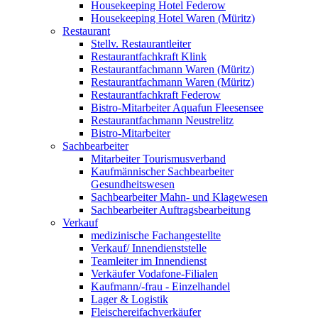
Housekeeping Hotel Federow
Housekeeping Hotel Waren (Müritz)
Restaurant
Stellv. Restaurantleiter
Restaurantfachkraft Klink
Restaurantfachmann Waren (Müritz)
Restaurantfachmann Waren (Müritz)
Restaurantfachkraft Federow
Bistro-Mitarbeiter Aquafun Fleesensee
Restaurantfachmann Neustrelitz
Bistro-Mitarbeiter
Sachbearbeiter
Mitarbeiter Tourismusverband
Kaufmännischer Sachbearbeiter
Gesundheitswesen
Sachbearbeiter Mahn- und Klagewesen
Sachbearbeiter Auftragsbearbeitung
Verkauf
medizinische Fachangestellte
Verkauf/ Innendienststelle
Teamleiter im Innendienst
Verkäufer Vodafone-Filialen
Kaufmann/-frau - Einzelhandel
Lager & Logistik
Fleischereifachverkäufer