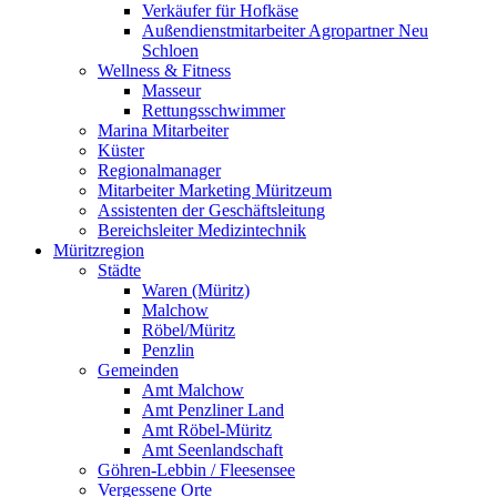
Verkäufer für Hofkäse
Außendienstmitarbeiter Agropartner Neu
Schloen
Wellness & Fitness
Masseur
Rettungsschwimmer
Marina Mitarbeiter
Küster
Regionalmanager
Mitarbeiter Marketing Müritzeum
Assistenten der Geschäftsleitung
Bereichsleiter Medizintechnik
Müritzregion
Städte
Waren (Müritz)
Malchow
Röbel/Müritz
Penzlin
Gemeinden
Amt Malchow
Amt Penzliner Land
Amt Röbel-Müritz
Amt Seenlandschaft
Göhren-Lebbin / Fleesensee
Vergessene Orte