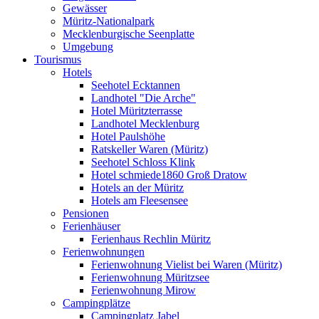
Gewässer
Müritz-Nationalpark
Mecklenburgische Seenplatte
Umgebung
Tourismus
Hotels
Seehotel Ecktannen
Landhotel "Die Arche"
Hotel Müritzterrasse
Landhotel Mecklenburg
Hotel Paulshöhe
Ratskeller Waren (Müritz)
Seehotel Schloss Klink
Hotel schmiede1860 Groß Dratow
Hotels an der Müritz
Hotels am Fleesensee
Pensionen
Ferienhäuser
Ferienhaus Rechlin Müritz
Ferienwohnungen
Ferienwohnung Vielist bei Waren (Müritz)
Ferienwohnung Müritzsee
Ferienwohnung Mirow
Campingplätze
Campingplatz Jabel