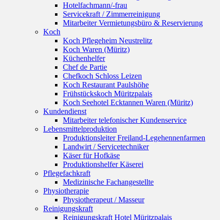
Hotelfachmann/-frau
Servicekraft / Zimmerreinigung
Mitarbeiter Vermietungsbüro & Reservierung
Koch
Koch Pflegeheim Neustrelitz
Koch Waren (Müritz)
Küchenhelfer
Chef de Partie
Chefkoch Schloss Leizen
Koch Restaurant Paulshöhe
Frühstückskoch Müritzpalais
Koch Seehotel Ecktannen Waren (Müritz)
Kundendienst
Mitarbeiter telefonischer Kundenservice
Lebensmittelproduktion
Produktionsleiter Freiland-Legehennenfarmen
Landwirt / Servicetechniker
Käser für Hofkäse
Produktionshelfer Käserei
Pflegefachkraft
Medizinische Fachangestellte
Physiotherapie
Physiotherapeut / Masseur
Reinigungskraft
Reinigungskraft Hotel Müritzpalais