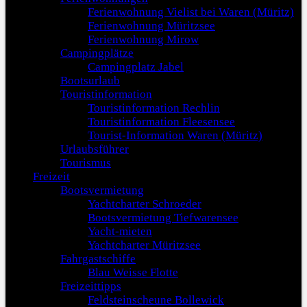
Ferienwohnung Vielist bei Waren (Müritz)
Ferienwohnung Müritzsee
Ferienwohnung Mirow
Campingplätze
Campingplatz Jabel
Bootsurlaub
Touristinformation
Touristinformation Rechlin
Touristinformation Fleesensee
Tourist-Information Waren (Müritz)
Urlaubsführer
Tourismus
Freizeit
Bootsvermietung
Yachtcharter Schroeder
Bootsvermietung Tiefwarensee
Yacht-mieten
Yachtcharter Müritzsee
Fahrgastschiffe
Blau Weisse Flotte
Freizeittipps
Feldsteinscheune Bollewick