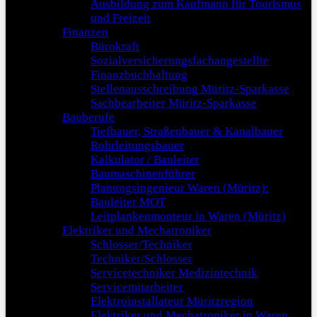
Ausbildung zum Kaufmann für Tourismus
und Freizeit
Finanzen
Bürokraft
Sozialversicherungsfachangestellte
Finanzbuchhaltung
Stellenausschreibung Müritz-Sparkasse
Sachbearbeiter Müritz-Sparkasse
Bauberufe
Tiefbauer, Straßenbauer & Kanalbauer
Rohrleitungsbauer
Kalkulator / Bauleiter
Baumaschinenführer
Planungsingenieur Waren (Müritz):
Bauleiter MOT
Leitplankenmonteur in Waren (Müritz)
Elektriker und Mechatroniker
Schlosser/Techniker
Techniker/Schlosser
Servicetechniker Medizintechnik
Servicemitarbeiter
Elektroinstallateur Müritzregion
Elektriker und Mechatroniker in Waren