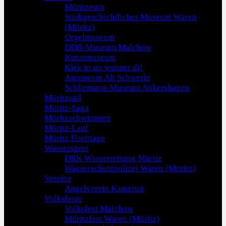
Müritzeum
Stadtgeschichtliches Museum Waren
(Müritz)
Orgelmuseum
DDR-Museum Malchow
Kunstmuseum
Kiek in un wunner di!
Agroneum Alt Schwerin
Schliemann-Museum Ankershagen
Müritzsail
Müritz-Saga
Müritzschwimmen
Müritz-Lauf
Müritz Fischtage
Wassersport
DRK Wasserrettung Müritz
Wasserschutzpolizei Waren (Müritz)
Vereine
Angelverein Kamerun
Volksfeste
Volksfest Malchow
Müritzfest Waren (Müritz)