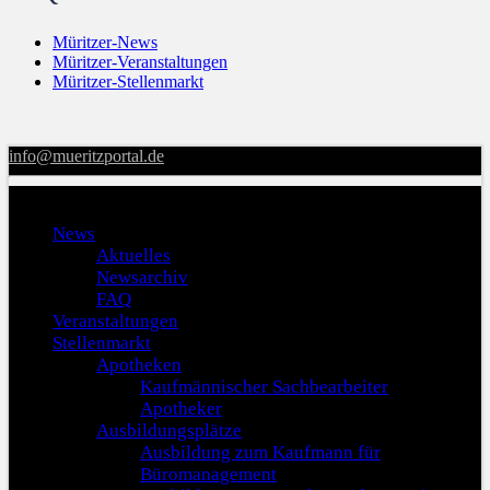
Müritzer-News
Müritzer-Veranstaltungen
Müritzer-Stellenmarkt
info@mueritzportal.de
Menu
News
Aktuelles
Newsarchiv
FAQ
Veranstaltungen
Stellenmarkt
Apotheken
Kaufmännischer Sachbearbeiter
Apotheker
Ausbildungsplätze
Ausbildung zum Kaufmann für
Büromanagement