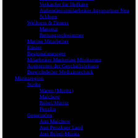
Verkäufer für Hofkäse
Außendienstmitarbeiter Agropartner Neu
Schloen
Wellness & Fitness
Masseur
Rettungsschwimmer
Marina Mitarbeiter
Küster
Regionalmanager
Mitarbeiter Marketing Müritzeum
Assistenten der Geschäftsleitung
Bereichsleiter Medizintechnik
Müritzregion
Städte
Waren (Müritz)
Malchow
Röbel/Müritz
Penzlin
Gemeinden
Amt Malchow
Amt Penzliner Land
Amt Röbel-Müritz