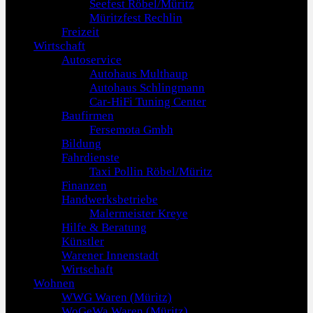
Seefest Röbel/Müritz
Müritzfest Rechlin
Freizeit
Wirtschaft
Autoservice
Autohaus Multhaup
Autohaus Schlingmann
Car-HiFi Tuning Center
Baufirmen
Fersemota Gmbh
Bildung
Fahrdienste
Taxi Pollin Röbel/Müritz
Finanzen
Handwerksbetriebe
Malermeister Kreye
Hilfe & Beratung
Künstler
Warener Innenstadt
Wirtschaft
Wohnen
WWG Waren (Müritz)
WoGeWa Waren (Müritz)