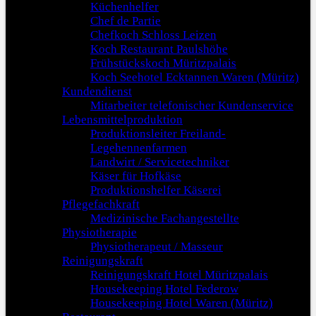
Küchenhelfer
Chef de Partie
Chefkoch Schloss Leizen
Koch Restaurant Paulshöhe
Frühstückskoch Müritzpalais
Koch Seehotel Ecktannen Waren (Müritz)
Kundendienst
Mitarbeiter telefonischer Kundenservice
Lebensmittelproduktion
Produktionsleiter Freiland-
Legehennenfarmen
Landwirt / Servicetechniker
Käser für Hofkäse
Produktionshelfer Käserei
Pflegefachkraft
Medizinische Fachangestellte
Physiotherapie
Physiotherapeut / Masseur
Reinigungskraft
Reinigungskraft Hotel Müritzpalais
Housekeeping Hotel Federow
Housekeeping Hotel Waren (Müritz)