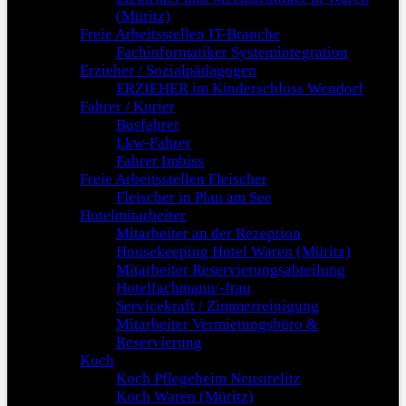
(Müritz)
Freie Arbeitsstellen IT-Branche
Fachinformatiker Systemintegration
Erzieher / Sozialpädagogen
ERZIEHER im Kinderschloss Wendorf
Fahrer / Kurier
Busfahrer
Lkw-Fahrer
Fahrer Imbiss
Freie Arbeitsstellen Fleischer
Fleischer in Plau am See
Hotelmitarbeiter
Mitarbeiter an der Rezeption
Housekeeping Hotel Waren (Müritz)
Mitarbeiter Reservierungsabteilung
Hotelfachmann/-frau
Servicekraft / Zimmerreinigung
Mitarbeiter Vermietungsbüro &
Reservierung
Koch
Koch Pflegeheim Neustrelitz
Koch Waren (Müritz)