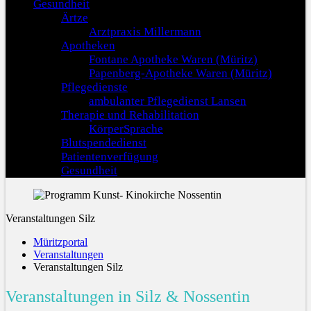
Gesundheit
Ärtze
Arztpraxis Millermann
Apotheken
Fontane Apotheke Waren (Müritz)
Papenberg-Apotheke Waren (Müritz)
Pflegedienste
ambulanter Pflegedienst Lansen
Therapie und Rehabilitation
KörperSprache
Blutspendedienst
Patientenverfügung
Gesundheit
Veranstaltungen Silz
Müritzportal
Veranstaltungen
Veranstaltungen Silz
Veranstaltungen in Silz & Nossentin