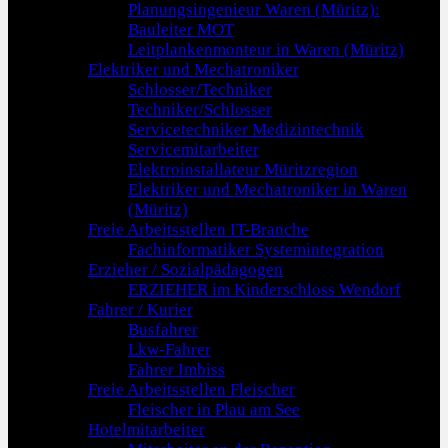
Planungsingenieur Waren (Müritz):
Bauleiter MOT
Leitplankenmonteur in Waren (Müritz)
Elektriker und Mechatroniker
Schlosser/Techniker
Techniker/Schlosser
Servicetechniker Medizintechnik
Servicemitarbeiter
Elektroinstallateur Müritzregion
Elektriker und Mechatroniker in Waren
(Müritz)
Freie Arbeitsstellen IT-Branche
Fachinformatiker Systemintegration
Erzieher / Sozialpädagogen
ERZIEHER im Kinderschloss Wendorf
Fahrer / Kurier
Busfahrer
Lkw-Fahrer
Fahrer Imbiss
Freie Arbeitsstellen Fleischer
Fleischer in Plau am See
Hotelmitarbeiter