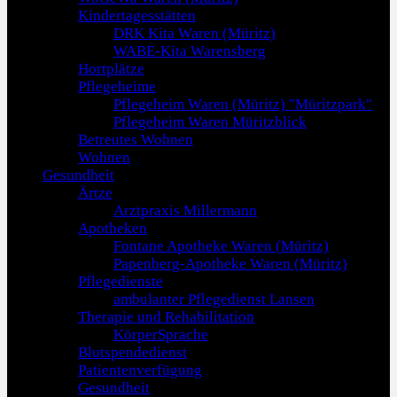
Kindertagesstätten
DRK Kita Waren (Müritz)
WABE-Kita Warensberg
Hortplätze
Pflegeheime
Pflegeheim Waren (Müritz) "Müritzpark"
Pflegeheim Waren Müritzblick
Betreutes Wohnen
Wohnen
Gesundheit
Ärtze
Arztpraxis Millermann
Apotheken
Fontane Apotheke Waren (Müritz)
Papenberg-Apotheke Waren (Müritz)
Pflegedienste
ambulanter Pflegedienst Lansen
Therapie und Rehabilitation
KörperSprache
Blutspendedienst
Patientenverfügung
Gesundheit