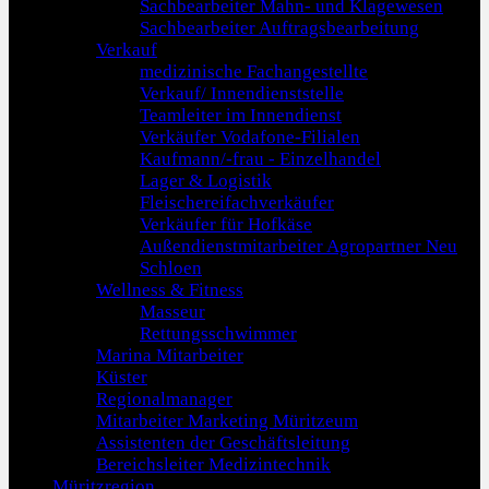
Sachbearbeiter Mahn- und Klagewesen
Sachbearbeiter Auftragsbearbeitung
Verkauf
medizinische Fachangestellte
Verkauf/ Innendienststelle
Teamleiter im Innendienst
Verkäufer Vodafone-Filialen
Kaufmann/-frau - Einzelhandel
Lager & Logistik
Fleischereifachverkäufer
Verkäufer für Hofkäse
Außendienstmitarbeiter Agropartner Neu
Schloen
Wellness & Fitness
Masseur
Rettungsschwimmer
Marina Mitarbeiter
Küster
Regionalmanager
Mitarbeiter Marketing Müritzeum
Assistenten der Geschäftsleitung
Bereichsleiter Medizintechnik
Müritzregion