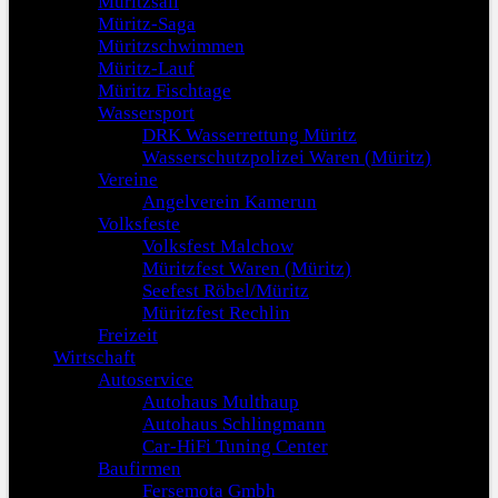
Müritzsail
Müritz-Saga
Müritzschwimmen
Müritz-Lauf
Müritz Fischtage
Wassersport
DRK Wasserrettung Müritz
Wasserschutzpolizei Waren (Müritz)
Vereine
Angelverein Kamerun
Volksfeste
Volksfest Malchow
Müritzfest Waren (Müritz)
Seefest Röbel/Müritz
Müritzfest Rechlin
Freizeit
Wirtschaft
Autoservice
Autohaus Multhaup
Autohaus Schlingmann
Car-HiFi Tuning Center
Baufirmen
Fersemota Gmbh