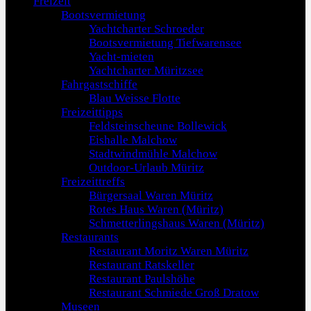
Freizeit
Bootsvermietung
Yachtcharter Schroeder
Bootsvermietung Tiefwarensee
Yacht-mieten
Yachtcharter Müritzsee
Fahrgastschiffe
Blau Weisse Flotte
Freizeittipps
Feldsteinscheune Bollewick
Eishalle Malchow
Stadtwindmühle Malchow
Outdoor-Urlaub Müritz
Freizeittreffs
Bürgersaal Waren Müritz
Rotes Haus Waren (Müritz)
Schmetterlingshaus Waren (Müritz)
Restaurants
Restaurant Moritz Waren Müritz
Restaurant Ratskeller
Restaurant Paulshöhe
Restaurant Schmiede Groß Dratow
Museen