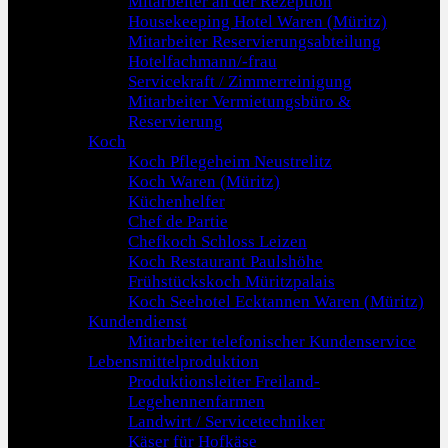
Mitarbeiter an der Rezeption
Housekeeping Hotel Waren (Müritz)
Mitarbeiter Reservierungsabteilung
Hotelfachmann/-frau
Servicekraft / Zimmerreinigung
Mitarbeiter Vermietungsbüro &
Reservierung
Koch
Koch Pflegeheim Neustrelitz
Koch Waren (Müritz)
Küchenhelfer
Chef de Partie
Chefkoch Schloss Leizen
Koch Restaurant Paulshöhe
Frühstückskoch Müritzpalais
Koch Seehotel Ecktannen Waren (Müritz)
Kundendienst
Mitarbeiter telefonischer Kundenservice
Lebensmittelproduktion
Produktionsleiter Freiland-
Legehennenfarmen
Landwirt / Servicetechniker
Käser für Hofkäse