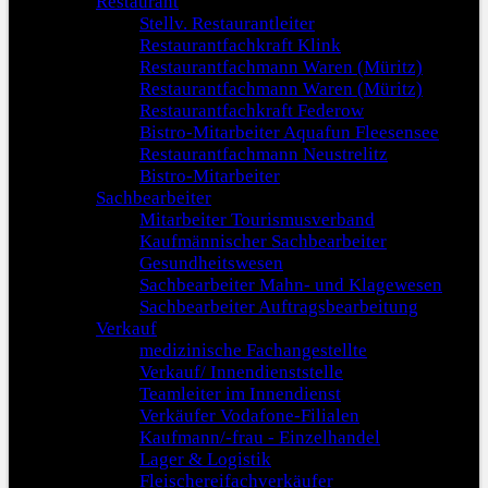
Restaurant
Stellv. Restaurantleiter
Restaurantfachkraft Klink
Restaurantfachmann Waren (Müritz)
Restaurantfachmann Waren (Müritz)
Restaurantfachkraft Federow
Bistro-Mitarbeiter Aquafun Fleesensee
Restaurantfachmann Neustrelitz
Bistro-Mitarbeiter
Sachbearbeiter
Mitarbeiter Tourismusverband
Kaufmännischer Sachbearbeiter
Gesundheitswesen
Sachbearbeiter Mahn- und Klagewesen
Sachbearbeiter Auftragsbearbeitung
Verkauf
medizinische Fachangestellte
Verkauf/ Innendienststelle
Teamleiter im Innendienst
Verkäufer Vodafone-Filialen
Kaufmann/-frau - Einzelhandel
Lager & Logistik
Fleischereifachverkäufer