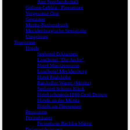
Amt Seenlandschaft
Göhren-Lebbin / Fleesensee
Vergessene Orte
Gewässer
Müritz-Nationalpark
Mecklenburgische Seenplatte
Umgebung
Tourismus
Hotels
Seehotel Ecktannen
Landhotel "Die Arche"
Hotel Müritzterrasse
Landhotel Mecklenburg
Hotel Paulshöhe
Ratskeller Waren (Müritz)
Seehotel Schloss Klink
Hotel schmiede1860 Groß Dratow
Hotels an der Müritz
Hotels am Fleesensee
Pensionen
Ferienhäuser
Ferienhaus Rechlin Müritz
Ferienwohnungen