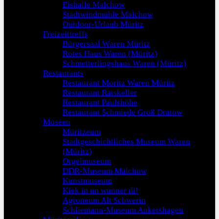
Eishalle Malchow
Stadtwindmühle Malchow
Outdoor-Urlaub Müritz
Freizeittreffs
Bürgersaal Waren Müritz
Rotes Haus Waren (Müritz)
Schmetterlingshaus Waren (Müritz)
Restaurants
Restaurant Moritz Waren Müritz
Restaurant Ratskeller
Restaurant Paulshöhe
Restaurant Schmiede Groß Dratow
Museen
Müritzeum
Stadtgeschichtliches Museum Waren
(Müritz)
Orgelmuseum
DDR-Museum Malchow
Kunstmuseum
Kiek in un wunner di!
Agroneum Alt Schwerin
Schliemann-Museum Ankershagen