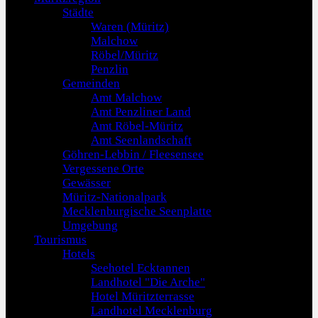
Städte
Waren (Müritz)
Malchow
Röbel/Müritz
Penzlin
Gemeinden
Amt Malchow
Amt Penzliner Land
Amt Röbel-Müritz
Amt Seenlandschaft
Göhren-Lebbin / Fleesensee
Vergessene Orte
Gewässer
Müritz-Nationalpark
Mecklenburgische Seenplatte
Umgebung
Tourismus
Hotels
Seehotel Ecktannen
Landhotel "Die Arche"
Hotel Müritzterrasse
Landhotel Mecklenburg