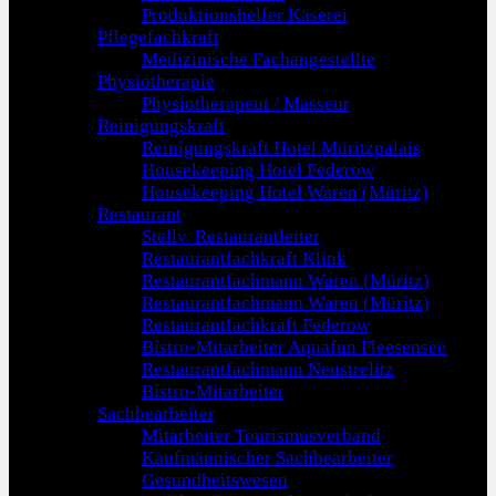
Produktionshelfer Käserei
Pflegefachkraft
Medizinische Fachangestellte
Physiotherapie
Physiotherapeut / Masseur
Reinigungskraft
Reinigungskraft Hotel Müritzpalais
Housekeeping Hotel Federow
Housekeeping Hotel Waren (Müritz)
Restaurant
Stellv. Restaurantleiter
Restaurantfachkraft Klink
Restaurantfachmann Waren (Müritz)
Restaurantfachmann Waren (Müritz)
Restaurantfachkraft Federow
Bistro-Mitarbeiter Aquafun Fleesensee
Restaurantfachmann Neustrelitz
Bistro-Mitarbeiter
Sachbearbeiter
Mitarbeiter Tourismusverband
Kaufmännischer Sachbearbeiter
Gesundheitswesen