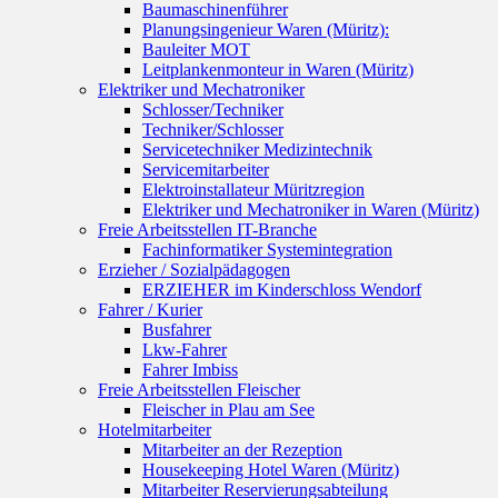
Baumaschinenführer
Planungsingenieur Waren (Müritz):
Bauleiter MOT
Leitplankenmonteur in Waren (Müritz)
Elektriker und Mechatroniker
Schlosser/Techniker
Techniker/Schlosser
Servicetechniker Medizintechnik
Servicemitarbeiter
Elektroinstallateur Müritzregion
Elektriker und Mechatroniker in Waren (Müritz)
Freie Arbeitsstellen IT-Branche
Fachinformatiker Systemintegration
Erzieher / Sozialpädagogen
ERZIEHER im Kinderschloss Wendorf
Fahrer / Kurier
Busfahrer
Lkw-Fahrer
Fahrer Imbiss
Freie Arbeitsstellen Fleischer
Fleischer in Plau am See
Hotelmitarbeiter
Mitarbeiter an der Rezeption
Housekeeping Hotel Waren (Müritz)
Mitarbeiter Reservierungsabteilung