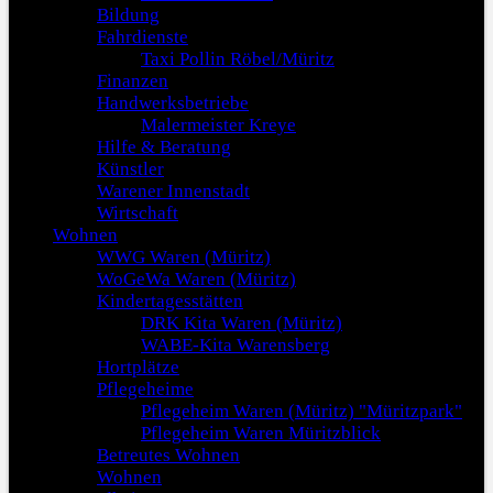
Bildung
Fahrdienste
Taxi Pollin Röbel/Müritz
Finanzen
Handwerksbetriebe
Malermeister Kreye
Hilfe & Beratung
Künstler
Warener Innenstadt
Wirtschaft
Wohnen
WWG Waren (Müritz)
WoGeWa Waren (Müritz)
Kindertagesstätten
DRK Kita Waren (Müritz)
WABE-Kita Warensberg
Hortplätze
Pflegeheime
Pflegeheim Waren (Müritz) "Müritzpark"
Pflegeheim Waren Müritzblick
Betreutes Wohnen
Wohnen