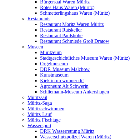
Bürgersaal Waren Müritz
Rotes Haus Waren (Müritz)
Schmetterlingshaus Waren (Müritz)
Restaurants
Restaurant Moritz Waren Müritz
Restaurant Ratskeller
Restaurant Paulshöhe
Restaurant Schmiede Groß Dratow
Museen
Müritzeum
Stadtgeschichtliches Museum Waren (Müritz)
Orgelmuseum
DDR-Museum Malchow
Kunstmuseum
Kiek in un wunner di!
Agroneum Alt Schwerin
Schliemann-Museum Ankershagen
Müritzsail
Müritz-Saga
Müritzschwimmen
Müritz-Lauf
Müritz Fischtage
Wassersport
DRK Wasserrettung Müritz
Wasserschutzpolizei Waren (Müritz)