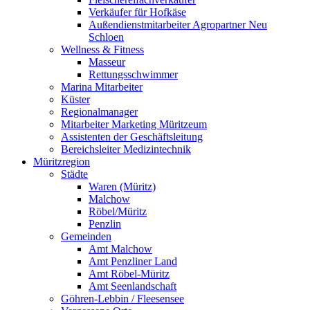
Verkäufer für Hofkäse
Außendienstmitarbeiter Agropartner Neu
Schloen
Wellness & Fitness
Masseur
Rettungsschwimmer
Marina Mitarbeiter
Küster
Regionalmanager
Mitarbeiter Marketing Müritzeum
Assistenten der Geschäftsleitung
Bereichsleiter Medizintechnik
Müritzregion
Städte
Waren (Müritz)
Malchow
Röbel/Müritz
Penzlin
Gemeinden
Amt Malchow
Amt Penzliner Land
Amt Röbel-Müritz
Amt Seenlandschaft
Göhren-Lebbin / Fleesensee