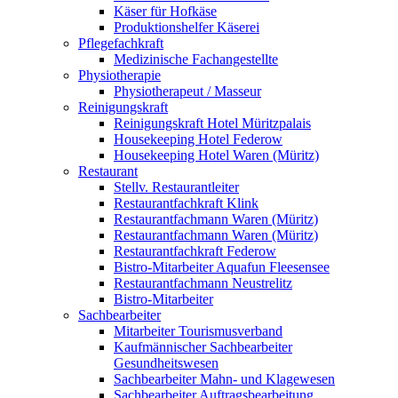
Käser für Hofkäse
Produktionshelfer Käserei
Pflegefachkraft
Medizinische Fachangestellte
Physiotherapie
Physiotherapeut / Masseur
Reinigungskraft
Reinigungskraft Hotel Müritzpalais
Housekeeping Hotel Federow
Housekeeping Hotel Waren (Müritz)
Restaurant
Stellv. Restaurantleiter
Restaurantfachkraft Klink
Restaurantfachmann Waren (Müritz)
Restaurantfachmann Waren (Müritz)
Restaurantfachkraft Federow
Bistro-Mitarbeiter Aquafun Fleesensee
Restaurantfachmann Neustrelitz
Bistro-Mitarbeiter
Sachbearbeiter
Mitarbeiter Tourismusverband
Kaufmännischer Sachbearbeiter
Gesundheitswesen
Sachbearbeiter Mahn- und Klagewesen
Sachbearbeiter Auftragsbearbeitung