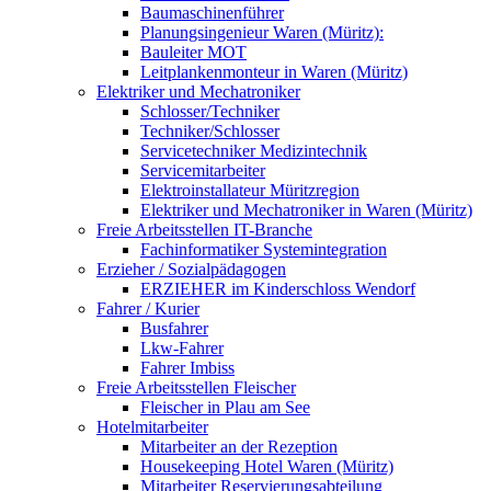
Baumaschinenführer
Planungsingenieur Waren (Müritz):
Bauleiter MOT
Leitplankenmonteur in Waren (Müritz)
Elektriker und Mechatroniker
Schlosser/Techniker
Techniker/Schlosser
Servicetechniker Medizintechnik
Servicemitarbeiter
Elektroinstallateur Müritzregion
Elektriker und Mechatroniker in Waren (Müritz)
Freie Arbeitsstellen IT-Branche
Fachinformatiker Systemintegration
Erzieher / Sozialpädagogen
ERZIEHER im Kinderschloss Wendorf
Fahrer / Kurier
Busfahrer
Lkw-Fahrer
Fahrer Imbiss
Freie Arbeitsstellen Fleischer
Fleischer in Plau am See
Hotelmitarbeiter
Mitarbeiter an der Rezeption
Housekeeping Hotel Waren (Müritz)
Mitarbeiter Reservierungsabteilung