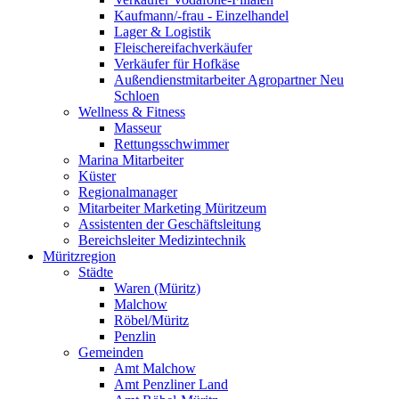
Kaufmann/-frau - Einzelhandel
Lager & Logistik
Fleischereifachverkäufer
Verkäufer für Hofkäse
Außendienstmitarbeiter Agropartner Neu
Schloen
Wellness & Fitness
Masseur
Rettungsschwimmer
Marina Mitarbeiter
Küster
Regionalmanager
Mitarbeiter Marketing Müritzeum
Assistenten der Geschäftsleitung
Bereichsleiter Medizintechnik
Müritzregion
Städte
Waren (Müritz)
Malchow
Röbel/Müritz
Penzlin
Gemeinden
Amt Malchow
Amt Penzliner Land