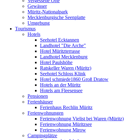
Vergessene Orte
Gewässer
Müritz-Nationalpark
Mecklenburgische Seenplatte
Umgebung
Tourismus
Hotels
Seehotel Ecktannen
Landhotel "Die Arche"
Hotel Müritzterrasse
Landhotel Mecklenburg
Hotel Paulshöhe
Ratskeller Waren (Müritz)
Seehotel Schloss Klink
Hotel schmiede1860 Groß Dratow
Hotels an der Müritz
Hotels am Fleesensee
Pensionen
Ferienhäuser
Ferienhaus Rechlin Müritz
Ferienwohnungen
Ferienwohnung Vielist bei Waren (Müritz)
Ferienwohnung Müritzsee
Ferienwohnung Mirow
Campingplätze