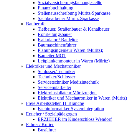
Sozialversicherungsfachangestellte
Finanzbuchhaltung
Stellenausschreibung Müritz-Sparkasse
Sachbearbeiter Müritz-Sparkasse
Bauberufe
Tiefbauer, Straßenbauer & Kanalbauer
Rohrleitungsbauer
Kalkulator / Bauleiter
Baumaschinenführer
Planungsingenieur Waren (Müritz):
Bauleiter MOT
Leitplankenmonteur in Waren (Müritz)
Elektriker und Mechatroniker
Schlosser/Techniker
Techniker/Schlosser
Servicetechniker Medizintechnik
Servicemitarbeiter
Elektroinstallateur Müritzregion
Elektriker und Mechatroniker in Waren (Müritz)
Freie Arbeitsstellen IT-Branche
Fachinformatiker Systemintegration
Erzieher / Sozialpädagogen
ERZIEHER im Kinderschloss Wendorf
Fahrer / Kurier
Busfahrer