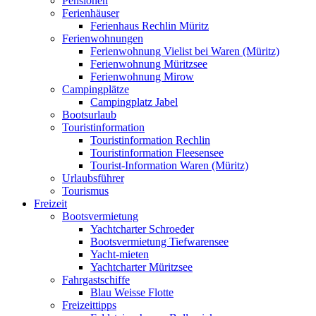
Pensionen
Ferienhäuser
Ferienhaus Rechlin Müritz
Ferienwohnungen
Ferienwohnung Vielist bei Waren (Müritz)
Ferienwohnung Müritzsee
Ferienwohnung Mirow
Campingplätze
Campingplatz Jabel
Bootsurlaub
Touristinformation
Touristinformation Rechlin
Touristinformation Fleesensee
Tourist-Information Waren (Müritz)
Urlaubsführer
Tourismus
Freizeit
Bootsvermietung
Yachtcharter Schroeder
Bootsvermietung Tiefwarensee
Yacht-mieten
Yachtcharter Müritzsee
Fahrgastschiffe
Blau Weisse Flotte
Freizeittipps