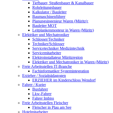
Tiefbauer, Straßenbauer & Kanalbauer
Rohrleitungsbauer
Kalkulator / Bauleiter
Baumaschinenführer
Planungsingenieur Waren (Müritz):
Bauleiter MOT
Leitplankenmonteur in Waren (Müritz)
Elektriker und Mechatroniker
Schlosser/Techniker
Techniker/Schlosser
Servicetechniker Medizintechnik
Servicemitarbeiter
Elektroinstallateur Müritzregion
Elektriker und Mechatroniker in Waren (Müritz)
Freie Arbeitsstellen IT-Branche
Fachinformatiker Systemintegration
Erzieher / Sozialpädagogen
ERZIEHER im Kinderschloss Wendorf
Fahrer / Kurier
Busfahrer
Lkw-Fahrer
Fahrer Imbiss
Freie Arbeitsstellen Fleischer
Fleischer in Plau am See
Hotelmitarbeiter