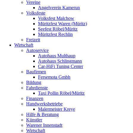
Vereine
Angelverein Kamerun
Volksfeste
Volksfest Malchow
Müritzfest Waren (Müritz)
Seefest Röbel/Müritz
Müritzfest Rechlin
Freizeit
Wirtschaft
Autoservice
Autohaus Multhaup
Autohaus Schlingmann
Car-HiFi Tuning Center
Baufirmen
Fersemota Gmbh
Bildung
Fahrdienste
Taxi Pollin Röbel/Müritz
Finanzen
Handwerksbetriebe
Malermeister Kreye
Hilfe & Beratung
Künstler
Warener Innenstadt
Wirtschaft