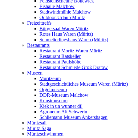
Feldsteinscheune Bollewick
Eishalle Malchow
Stadtwindmühle Malchow
Outdoor-Urlaub Müritz
Freizeittreffs
Bürgersaal Waren Müritz
Rotes Haus Waren (Müritz)
Schmetterlingshaus Waren (Müritz)
Restaurants
Restaurant Moritz Waren Müritz
Restaurant Ratskeller
Restaurant Paulshöhe
Restaurant Schmiede Groß Dratow
Museen
Müritzeum
Stadtgeschichtliches Museum Waren (Müritz)
Orgelmuseum
DDR-Museum Malchow
Kunstmuseum
Kiek in un wunner di!
Agroneum Alt Schwerin
Schliemann-Museum Ankershagen
Müritzsail
Müritz-Saga
Müritzschwimmen