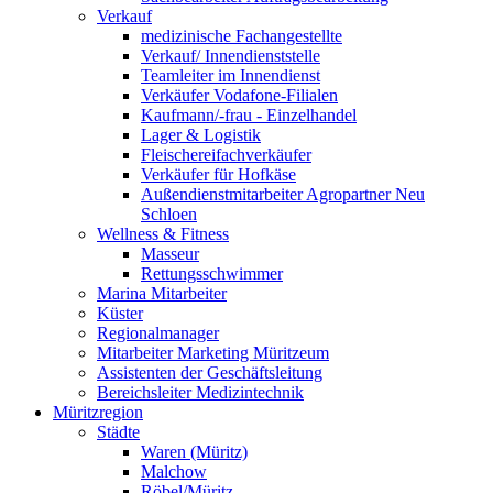
Verkauf
medizinische Fachangestellte
Verkauf/ Innendienststelle
Teamleiter im Innendienst
Verkäufer Vodafone-Filialen
Kaufmann/-frau - Einzelhandel
Lager & Logistik
Fleischereifachverkäufer
Verkäufer für Hofkäse
Außendienstmitarbeiter Agropartner Neu
Schloen
Wellness & Fitness
Masseur
Rettungsschwimmer
Marina Mitarbeiter
Küster
Regionalmanager
Mitarbeiter Marketing Müritzeum
Assistenten der Geschäftsleitung
Bereichsleiter Medizintechnik
Müritzregion
Städte
Waren (Müritz)
Malchow
Röbel/Müritz