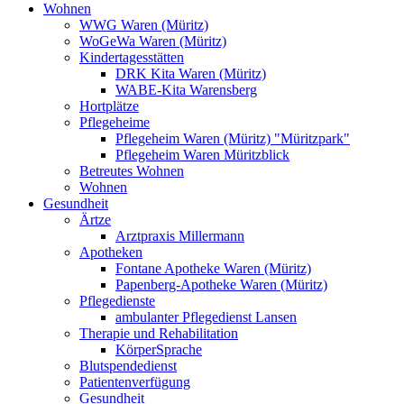
Wohnen
WWG Waren (Müritz)
WoGeWa Waren (Müritz)
Kindertagesstätten
DRK Kita Waren (Müritz)
WABE-Kita Warensberg
Hortplätze
Pflegeheime
Pflegeheim Waren (Müritz) "Müritzpark"
Pflegeheim Waren Müritzblick
Betreutes Wohnen
Wohnen
Gesundheit
Ärtze
Arztpraxis Millermann
Apotheken
Fontane Apotheke Waren (Müritz)
Papenberg-Apotheke Waren (Müritz)
Pflegedienste
ambulanter Pflegedienst Lansen
Therapie und Rehabilitation
KörperSprache
Blutspendedienst
Patientenverfügung
Gesundheit