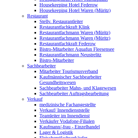
Housekeeping Hotel Federow
Housekeeping Hotel Waren (Müritz)
Restaurant
Stellv. Restaurantleiter
Restaurantfachkraft Klink
Restaurantfachmann Waren (Müritz)
Restaurantfachmann Waren (Müritz)
Restaurantfachkraft Federow
Bistro-Mitarbeiter Aquafun Fleesensee
Restaurantfachmann Neustrelitz
Bistro-Mitarbeiter
Sachbearbeiter
Mitarbeiter Tourismusverband
Kaufmännischer Sachbearbeiter
Gesundheitswesen
Sachbearbeiter Mahn- und Klagewesen
Sachbearbeiter Auftragsbearbeitung
Verkauf
medizinische Fachangestellte
Verkauf/ Innendienststelle
Teamleiter im Innendienst
Verkäufer Vodafone-Filialen
Kaufmann/-frau - Einzelhandel
Lager & Logistik
Fleischereifachverkäufer