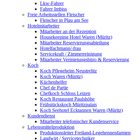
Lkw-Fahrer
Fahrer Imbiss
Freie Arbeitsstellen Fleischer
Fleischer in Plau am See
Hotelmitarbeiter
Mitarbeiter an der Rezeption
Housekeeping Hotel Waren (Müritz)
Mitarbeiter Reservierungsabteilung
Hotelfachmann/-frau
Servicekraft / Zimmerreinigung
Mitarbeiter Vermietungsbüro & Reservierung
Koch
Koch Pflegeheim Neustrelitz
Koch Waren (Müritz)
Küchenhelfer
Chef de Partie
Chefkoch Schloss Leizen
Koch Restaurant Paulshöhe
Frühstückskoch Müritzpalais
Koch Seehotel Ecktannen Waren (Müritz)
Kundendienst
Mitarbeiter telefonischer Kundenservice
Lebensmittelproduktion
Produktionsleiter Freiland-Legehennenfarmen
Landwirt / Servicetechniker