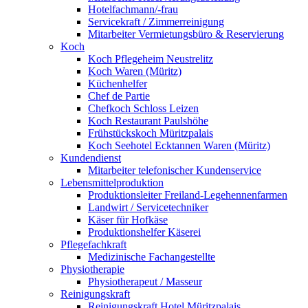
Hotelfachmann/-frau
Servicekraft / Zimmerreinigung
Mitarbeiter Vermietungsbüro & Reservierung
Koch
Koch Pflegeheim Neustrelitz
Koch Waren (Müritz)
Küchenhelfer
Chef de Partie
Chefkoch Schloss Leizen
Koch Restaurant Paulshöhe
Frühstückskoch Müritzpalais
Koch Seehotel Ecktannen Waren (Müritz)
Kundendienst
Mitarbeiter telefonischer Kundenservice
Lebensmittelproduktion
Produktionsleiter Freiland-Legehennenfarmen
Landwirt / Servicetechniker
Käser für Hofkäse
Produktionshelfer Käserei
Pflegefachkraft
Medizinische Fachangestellte
Physiotherapie
Physiotherapeut / Masseur
Reinigungskraft
Reinigungskraft Hotel Müritzpalais