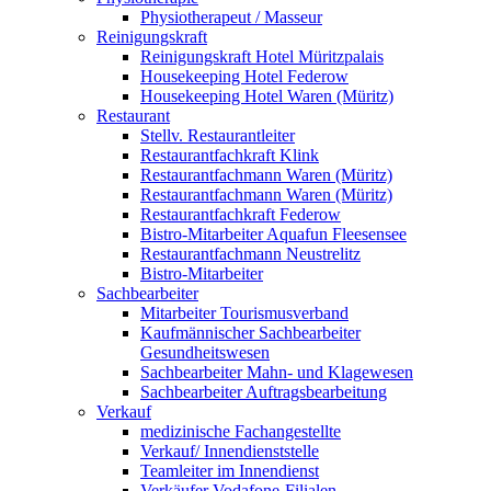
Physiotherapeut / Masseur
Reinigungskraft
Reinigungskraft Hotel Müritzpalais
Housekeeping Hotel Federow
Housekeeping Hotel Waren (Müritz)
Restaurant
Stellv. Restaurantleiter
Restaurantfachkraft Klink
Restaurantfachmann Waren (Müritz)
Restaurantfachmann Waren (Müritz)
Restaurantfachkraft Federow
Bistro-Mitarbeiter Aquafun Fleesensee
Restaurantfachmann Neustrelitz
Bistro-Mitarbeiter
Sachbearbeiter
Mitarbeiter Tourismusverband
Kaufmännischer Sachbearbeiter
Gesundheitswesen
Sachbearbeiter Mahn- und Klagewesen
Sachbearbeiter Auftragsbearbeitung
Verkauf
medizinische Fachangestellte
Verkauf/ Innendienststelle
Teamleiter im Innendienst
Verkäufer Vodafone-Filialen