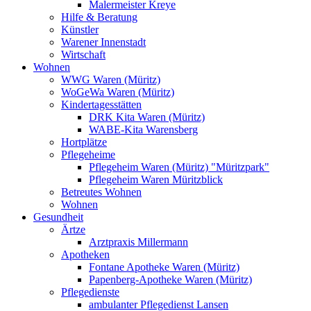
Malermeister Kreye
Hilfe & Beratung
Künstler
Warener Innenstadt
Wirtschaft
Wohnen
WWG Waren (Müritz)
WoGeWa Waren (Müritz)
Kindertagesstätten
DRK Kita Waren (Müritz)
WABE-Kita Warensberg
Hortplätze
Pflegeheime
Pflegeheim Waren (Müritz) "Müritzpark"
Pflegeheim Waren Müritzblick
Betreutes Wohnen
Wohnen
Gesundheit
Ärtze
Arztpraxis Millermann
Apotheken
Fontane Apotheke Waren (Müritz)
Papenberg-Apotheke Waren (Müritz)
Pflegedienste
ambulanter Pflegedienst Lansen