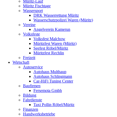
Müritz-Lauf
Müritz Fischtage
Wassersport
DRK Wasserrettung Müritz
Wasserschutzpolizei Waren (Müritz)
Vereine
Angelverein Kamerun
Volksfeste
Volksfest Malchow
Müritzfest Waren (Müritz)
Seefest Röbel/Müritz
Müritzfest Rechlin
Freizeit
Wirtschaft
Autoservice
Autohaus Multhaup
Autohaus Schlingmann
Car-HiFi Tuning Center
Baufirmen
Fersemota Gmbh
Bildung
Fahrdienste
Taxi Pollin Röbel/Müritz
Finanzen
Handwerksbetriebe