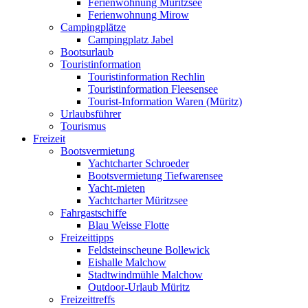
Ferienwohnung Müritzsee
Ferienwohnung Mirow
Campingplätze
Campingplatz Jabel
Bootsurlaub
Touristinformation
Touristinformation Rechlin
Touristinformation Fleesensee
Tourist-Information Waren (Müritz)
Urlaubsführer
Tourismus
Freizeit
Bootsvermietung
Yachtcharter Schroeder
Bootsvermietung Tiefwarensee
Yacht-mieten
Yachtcharter Müritzsee
Fahrgastschiffe
Blau Weisse Flotte
Freizeittipps
Feldsteinscheune Bollewick
Eishalle Malchow
Stadtwindmühle Malchow
Outdoor-Urlaub Müritz
Freizeittreffs