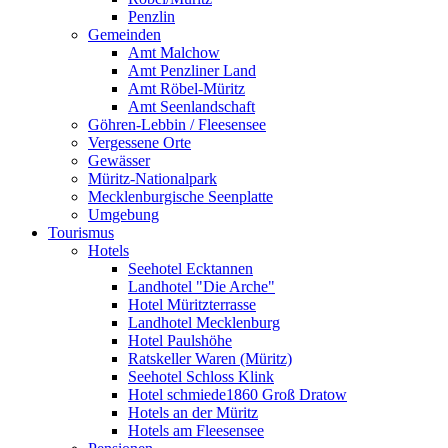
Penzlin
Gemeinden
Amt Malchow
Amt Penzliner Land
Amt Röbel-Müritz
Amt Seenlandschaft
Göhren-Lebbin / Fleesensee
Vergessene Orte
Gewässer
Müritz-Nationalpark
Mecklenburgische Seenplatte
Umgebung
Tourismus
Hotels
Seehotel Ecktannen
Landhotel "Die Arche"
Hotel Müritzterrasse
Landhotel Mecklenburg
Hotel Paulshöhe
Ratskeller Waren (Müritz)
Seehotel Schloss Klink
Hotel schmiede1860 Groß Dratow
Hotels an der Müritz
Hotels am Fleesensee