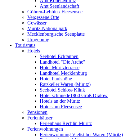
Amt Röbel-Müritz
Amt Seenlandschaft
Göhren-Lebbin / Fleesensee
Vergessene Orte
Gewässer
Müritz-Nationalpark
Mecklenburgische Seenplatte
Umgebung
Tourismus
Hotels
Seehotel Ecktannen
Landhotel "Die Arche"
Hotel Müritzterrasse
Landhotel Mecklenburg
Hotel Paulshöhe
Ratskeller Waren (Müritz)
Seehotel Schloss Klink
Hotel schmiede1860 Groß Dratow
Hotels an der Müritz
Hotels am Fleesensee
Pensionen
Ferienhäuser
Ferienhaus Rechlin Müritz
Ferienwohnungen
Ferienwohnung Vielist bei Waren (Müritz)