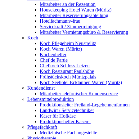
Mitarbeiter an der Rezeption
Housekeeping Hotel Waren (Müritz)
Mitarbeiter Reservierungsabteilung
Hotelfachmann/-frau
Servicekraft / Zimmerreinigung
Mitarbeiter Vermietungsbüro & Reservierung
Koch
Koch Pflegeheim Neustrelitz
Koch Waren (Müritz)
Küchenhelfer
Chef de Partie
Chefkoch Schloss Leizen
Koch Restaurant Paulshöhe
Frühstückskoch Müritzpalais
Koch Seehotel Ecktannen Waren (Müritz)
Kundendienst
Mitarbeiter telefonischer Kundenservice
Lebensmittelproduktion
Produktionsleiter Freiland-Legehennenfarmen
Landwirt / Servicetechniker
Käser für Hofkäse
Produktionshelfer Käserei
Pflegefachkraft
Medizinische Fachangestellte
Physiotherapie