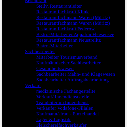
Restaurant
Stellv. Restaurantleiter
Restaurantfachkraft Klink
Restaurantfachmann Waren (Müritz)
Restaurantfachmann Waren (Müritz)
Restaurantfachkraft Federow
Bistro-Mitarbeiter Aquafun Fleesensee
Restaurantfachmann Neustrelitz
Bistro-Mitarbeiter
Sachbearbeiter
Mitarbeiter Tourismusverband
Kaufmännischer Sachbearbeiter
Gesundheitswesen
Sachbearbeiter Mahn- und Klagewesen
Sachbearbeiter Auftragsbearbeitung
Verkauf
medizinische Fachangestellte
Verkauf/ Innendienststelle
Teamleiter im Innendienst
Verkäufer Vodafone-Filialen
Kaufmann/-frau - Einzelhandel
Lager & Logistik
Fleischereifachverkäufer