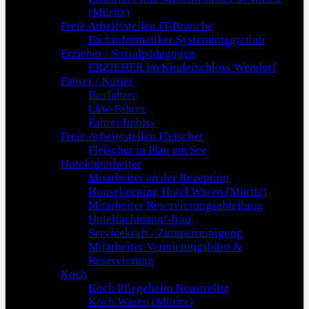
(Müritz)
Freie Arbeitsstellen IT-Branche
Fachinformatiker Systemintegration
Erzieher / Sozialpädagogen
ERZIEHER im Kinderschloss Wendorf
Fahrer / Kurier
Busfahrer
Lkw-Fahrer
Fahrer Imbiss
Freie Arbeitsstellen Fleischer
Fleischer in Plau am See
Hotelmitarbeiter
Mitarbeiter an der Rezeption
Housekeeping Hotel Waren (Müritz)
Mitarbeiter Reservierungsabteilung
Hotelfachmann/-frau
Servicekraft / Zimmerreinigung
Mitarbeiter Vermietungsbüro &
Reservierung
Koch
Koch Pflegeheim Neustrelitz
Koch Waren (Müritz)