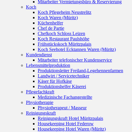
Mitarbeiter Vermietungsbüro & Reservierung
Koch
Koch Pflegeheim Neustrelitz
Koch Waren (Müritz)
Küchenhelfer
Chef de Partie
Chefkoch Schloss Leizen
Koch Restaurant Paulshöhe
Frühstückskoch Müritzpalais
Koch Seehotel Ecktannen Waren (Müritz)
Kundendienst
Mitarbeiter telefonischer Kundenservice
Lebensmittelproduktion
Produktionsleiter Freiland-Legehennenfarmen
Landwirt / Servicetechniker
Käser für Hofkäse
Produktionshelfer Käserei
Pflegefachkraft
Medizinische Fachangestellte
Physiotherapie
Physiotherapeut / Masseur
Reinigungskraft
Reinigungskraft Hotel Müritzpalais
Housekeeping Hotel Federow
Housekeeping Hotel Waren (Müritz)