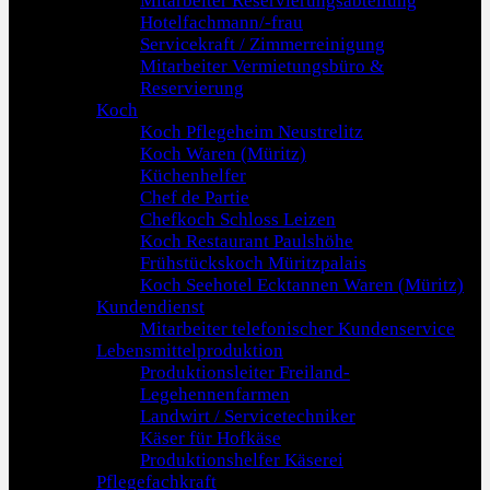
Mitarbeiter Reservierungsabteilung
Hotelfachmann/-frau
Servicekraft / Zimmerreinigung
Mitarbeiter Vermietungsbüro &
Reservierung
Koch
Koch Pflegeheim Neustrelitz
Koch Waren (Müritz)
Küchenhelfer
Chef de Partie
Chefkoch Schloss Leizen
Koch Restaurant Paulshöhe
Frühstückskoch Müritzpalais
Koch Seehotel Ecktannen Waren (Müritz)
Kundendienst
Mitarbeiter telefonischer Kundenservice
Lebensmittelproduktion
Produktionsleiter Freiland-
Legehennenfarmen
Landwirt / Servicetechniker
Käser für Hofkäse
Produktionshelfer Käserei
Pflegefachkraft