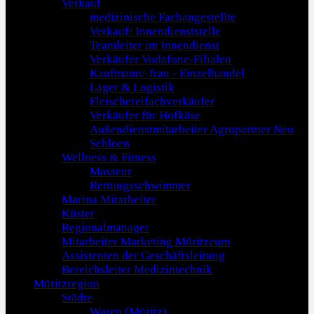
Verkauf
medizinische Fachangestellte
Verkauf/ Innendienststelle
Teamleiter im Innendienst
Verkäufer Vodafone-Filialen
Kaufmann/-frau - Einzelhandel
Lager & Logistik
Fleischereifachverkäufer
Verkäufer für Hofkäse
Außendienstmitarbeiter Agropartner Neu
Schloen
Wellness & Fitness
Masseur
Rettungsschwimmer
Marina Mitarbeiter
Küster
Regionalmanager
Mitarbeiter Marketing Müritzeum
Assistenten der Geschäftsleitung
Bereichsleiter Medizintechnik
Müritzregion
Städte
Waren (Müritz)