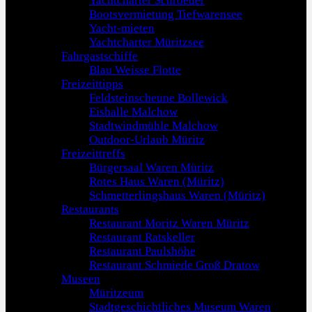
Yachtcharter Schroeder
Bootsvermietung Tiefwarensee
Yacht-mieten
Yachtcharter Müritzsee
Fahrgastschiffe
Blau Weisse Flotte
Freizeittipps
Feldsteinscheune Bollewick
Eishalle Malchow
Stadtwindmühle Malchow
Outdoor-Urlaub Müritz
Freizeittreffs
Bürgersaal Waren Müritz
Rotes Haus Waren (Müritz)
Schmetterlingshaus Waren (Müritz)
Restaurants
Restaurant Moritz Waren Müritz
Restaurant Ratskeller
Restaurant Paulshöhe
Restaurant Schmiede Groß Dratow
Museen
Müritzeum
Stadtgeschichtliches Museum Waren