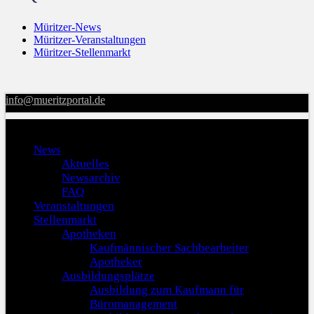
Müritzer-News
Müritzer-Veranstaltungen
Müritzer-Stellenmarkt
info@mueritzportal.de
Menu
News
Aktuelles
Newsarchiv
FAQ
Veranstaltungen
Stellenmarkt
Apotheken
Kaufmännischer Sachbearbeiter
Apotheker
Ausbildungsplätze
Ausbildung zum Kaufmann für
Büromanagement