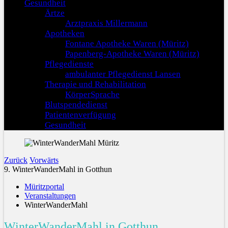
Gesundheit
Ärtze
Arztpraxis Millermann
Apotheken
Fontane Apotheke Waren (Müritz)
Papenberg-Apotheke Waren (Müritz)
Pflegedienste
ambulanter Pflegedienst Lansen
Therapie und Rehabilitation
KörperSprache
Blutspendedienst
Patientenverfügung
Gesundheit
Zurück
Vorwärts
9. WinterWanderMahl in Gotthun
Müritzportal
Veranstaltungen
WinterWanderMahl
WinterWanderMahl in Gotthun