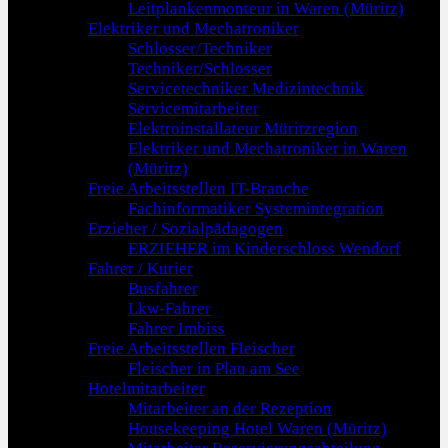
Leitplankenmonteur in Waren (Müritz)
Elektriker und Mechatroniker
Schlosser/Techniker
Techniker/Schlosser
Servicetechniker Medizintechnik
Servicemitarbeiter
Elektroinstallateur Müritzregion
Elektriker und Mechatroniker in Waren
(Müritz)
Freie Arbeitsstellen IT-Branche
Fachinformatiker Systemintegration
Erzieher / Sozialpädagogen
ERZIEHER im Kinderschloss Wendorf
Fahrer / Kurier
Busfahrer
Lkw-Fahrer
Fahrer Imbiss
Freie Arbeitsstellen Fleischer
Fleischer in Plau am See
Hotelmitarbeiter
Mitarbeiter an der Rezeption
Housekeeping Hotel Waren (Müritz)