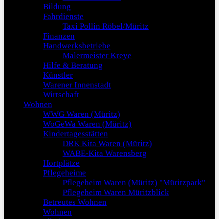
Bildung
Fahrdienste
Taxi Pollin Röbel/Müritz
Finanzen
Handwerksbetriebe
Malermeister Kreye
Hilfe & Beratung
Künstler
Warener Innenstadt
Wirtschaft
Wohnen
WWG Waren (Müritz)
WoGeWa Waren (Müritz)
Kindertagesstätten
DRK Kita Waren (Müritz)
WABE-Kita Warensberg
Hortplätze
Pflegeheime
Pflegeheim Waren (Müritz) "Müritzpark"
Pflegeheim Waren Müritzblick
Betreutes Wohnen
Wohnen