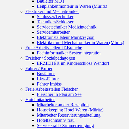
Bauleiter MOT
Leitplankenmonteur in Waren (Müritz)
Elektriker und Mechatroniker
Schlosser/Techniker
Techniker/Schlosser
Servicetechniker Medizintechnik
Servicemitarbeiter
Elektroinstallateur Müritzregion
Elektriker und Mechatroniker in Waren (Müritz)
Freie Arbeitsstellen IT-Branche
Fachinformatiker Systemintegration
Erzieher / Sozialpädagogen
ERZIEHER im Kinderschloss Wendorf
Fahrer / Kurier
Busfahrer
Lkw-Fahrer
Fahrer Imbiss
Freie Arbeitsstellen Fleischer
Fleischer in Plau am See
Hotelmitarbeiter
Mitarbeiter an der Rezeption
Housekeeping Hotel Waren (Müritz)
Mitarbeiter Reservierungsabteilung
Hotelfachmann/-frau
Servicekraft / Zimmerreinigung