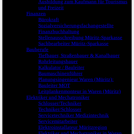
Ausbildung zum Kaufmann für Tourismus
und Freizeit
Finanzen
Bürokraft
Sozialversicherungsfachangestellte
Finanzbuchhaltung
Stellenausschreibung Müritz-Sparkasse
Sachbearbeiter Müritz-Sparkasse
Bauberufe
Tiefbauer, Straßenbauer & Kanalbauer
Rohrleitungsbauer
Kalkulator / Bauleiter
Baumaschinenführer
Planungsingenieur Waren (Müritz):
Bauleiter MOT
Leitplankenmonteur in Waren (Müritz)
Elektriker und Mechatroniker
Schlosser/Techniker
Techniker/Schlosser
Servicetechniker Medizintechnik
Servicemitarbeiter
Elektroinstallateur Müritzregion
Elektriker und Mechatroniker in Waren