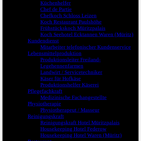
Küchenhelfer
Chef de Partie
Chefkoch Schloss Leizen
Koch Restaurant Paulshöhe
Frühstückskoch Müritzpalais
Koch Seehotel Ecktannen Waren (Müritz)
Kundendienst
Mitarbeiter telefonischer Kundenservice
Lebensmittelproduktion
Produktionsleiter Freiland-
Legehennenfarmen
Landwirt / Servicetechniker
Käser für Hofkäse
Produktionshelfer Käserei
Pflegefachkraft
Medizinische Fachangestellte
Physiotherapie
Physiotherapeut / Masseur
Reinigungskraft
Reinigungskraft Hotel Müritzpalais
Housekeeping Hotel Federow
Housekeeping Hotel Waren (Müritz)