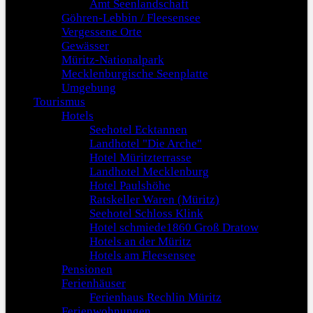
Amt Seenlandschaft
Göhren-Lebbin / Fleesensee
Vergessene Orte
Gewässer
Müritz-Nationalpark
Mecklenburgische Seenplatte
Umgebung
Tourismus
Hotels
Seehotel Ecktannen
Landhotel "Die Arche"
Hotel Müritzterrasse
Landhotel Mecklenburg
Hotel Paulshöhe
Ratskeller Waren (Müritz)
Seehotel Schloss Klink
Hotel schmiede1860 Groß Dratow
Hotels an der Müritz
Hotels am Fleesensee
Pensionen
Ferienhäuser
Ferienhaus Rechlin Müritz
Ferienwohnungen