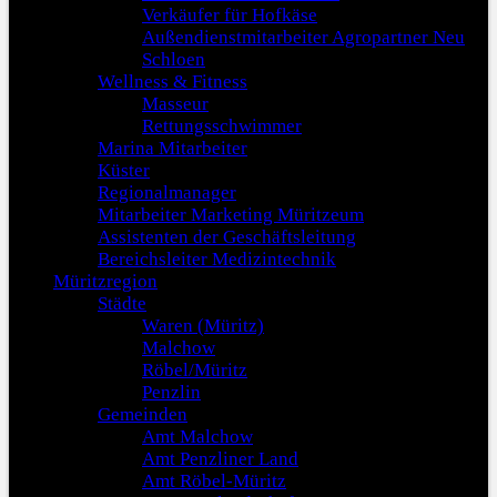
Verkäufer für Hofkäse
Außendienstmitarbeiter Agropartner Neu
Schloen
Wellness & Fitness
Masseur
Rettungsschwimmer
Marina Mitarbeiter
Küster
Regionalmanager
Mitarbeiter Marketing Müritzeum
Assistenten der Geschäftsleitung
Bereichsleiter Medizintechnik
Müritzregion
Städte
Waren (Müritz)
Malchow
Röbel/Müritz
Penzlin
Gemeinden
Amt Malchow
Amt Penzliner Land
Amt Röbel-Müritz