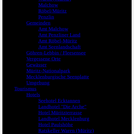
Malchow
Röbel/Müritz
Penzlin
Gemeinden
Amt Malchow
Amt Penzliner Land
Amt Röbel-Müritz
Amt Seenlandschaft
Göhren-Lebbin / Fleesensee
Vergessene Orte
Gewässer
Müritz-Nationalpark
Mecklenburgische Seenplatte
Umgebung
Tourismus
Hotels
Seehotel Ecktannen
Landhotel "Die Arche"
Hotel Müritzterrasse
Landhotel Mecklenburg
Hotel Paulshöhe
Ratskeller Waren (Müritz)