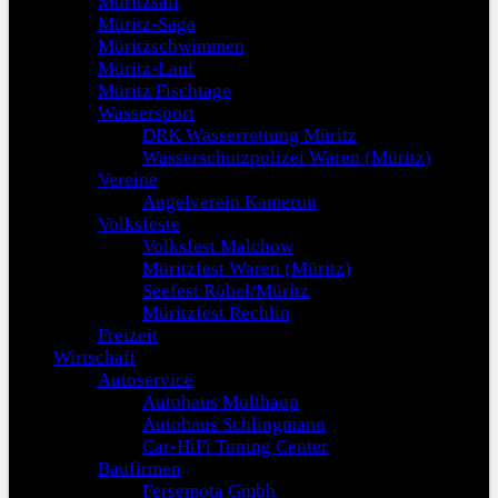
Müritzsail
Müritz-Saga
Müritzschwimmen
Müritz-Lauf
Müritz Fischtage
Wassersport
DRK Wasserrettung Müritz
Wasserschutzpolizei Waren (Müritz)
Vereine
Angelverein Kamerun
Volksfeste
Volksfest Malchow
Müritzfest Waren (Müritz)
Seefest Röbel/Müritz
Müritzfest Rechlin
Freizeit
Wirtschaft
Autoservice
Autohaus Multhaup
Autohaus Schlingmann
Car-HiFi Tuning Center
Baufirmen
Fersemota Gmbh