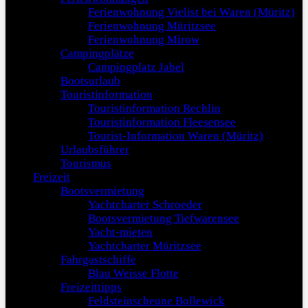
Ferienwohnung Vielist bei Waren (Müritz)
Ferienwohnung Müritzsee
Ferienwohnung Mirow
Campingplätze
Campingplatz Jabel
Bootsurlaub
Touristinformation
Touristinformation Rechlin
Touristinformation Fleesensee
Tourist-Information Waren (Müritz)
Urlaubsführer
Tourismus
Freizeit
Bootsvermietung
Yachtcharter Schroeder
Bootsvermietung Tiefwarensee
Yacht-mieten
Yachtcharter Müritzsee
Fahrgastschiffe
Blau Weisse Flotte
Freizeittipps
Feldsteinscheune Bollewick