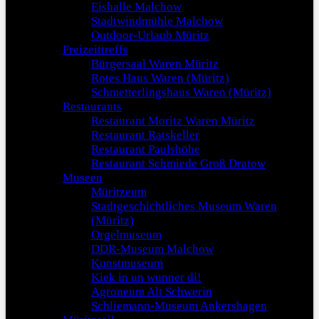
Eishalle Malchow
Stadtwindmühle Malchow
Outdoor-Urlaub Müritz
Freizeittreffs
Bürgersaal Waren Müritz
Rotes Haus Waren (Müritz)
Schmetterlingshaus Waren (Müritz)
Restaurants
Restaurant Moritz Waren Müritz
Restaurant Ratskeller
Restaurant Paulshöhe
Restaurant Schmiede Groß Dratow
Museen
Müritzeum
Stadtgeschichtliches Museum Waren
(Müritz)
Orgelmuseum
DDR-Museum Malchow
Kunstmuseum
Kiek in un wunner di!
Agroneum Alt Schwerin
Schliemann-Museum Ankershagen