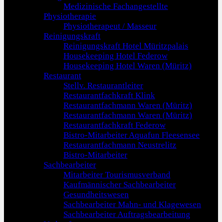
Medizinische Fachangestellte
Physiotherapie
Physiotherapeut / Masseur
Reinigungskraft
Reinigungskraft Hotel Müritzpalais
Housekeeping Hotel Federow
Housekeeping Hotel Waren (Müritz)
Restaurant
Stellv. Restaurantleiter
Restaurantfachkraft Klink
Restaurantfachmann Waren (Müritz)
Restaurantfachmann Waren (Müritz)
Restaurantfachkraft Federow
Bistro-Mitarbeiter Aquafun Fleesensee
Restaurantfachmann Neustrelitz
Bistro-Mitarbeiter
Sachbearbeiter
Mitarbeiter Tourismusverband
Kaufmännischer Sachbearbeiter
Gesundheitswesen
Sachbearbeiter Mahn- und Klagewesen
Sachbearbeiter Auftragsbearbeitung