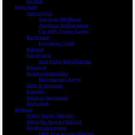
Freizeit
Wirtschaft
Autoservice
Autohaus Multhaup
Autohaus Schlingmann
Car-HiFi Tuning Center
Baufirmen
Fersemota Gmbh
Bildung
Fahrdienste
Taxi Pollin Röbel/Müritz
Finanzen
Handwerksbetriebe
Malermeister Kreye
Hilfe & Beratung
Künstler
Warener Innenstadt
Wirtschaft
Wohnen
WWG Waren (Müritz)
WoGeWa Waren (Müritz)
Kindertagesstätten
DRK Kita Waren (Müritz)