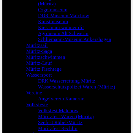
(Müritz)
Orgelmuseum
DDR-Museum Malchow
Kunstmuseum
Kiek in un wunner di!
Agroneum Alt Schwerin
Schliemann-Museum Ankershagen
Müritzsail
Müritz-Saga
Müritzschwimmen
Müritz-Lauf
Müritz Fischtage
Wassersport
DRK Wasserrettung Müritz
Wasserschutzpolizei Waren (Müritz)
Vereine
Angelverein Kamerun
Volksfeste
Volksfest Malchow
Müritzfest Waren (Müritz)
Seefest Röbel/Müritz
Müritzfest Rechlin