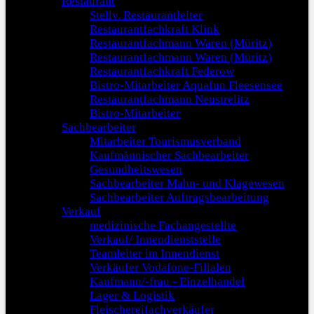
Restaurant
Stellv. Restaurantleiter
Restaurantfachkraft Klink
Restaurantfachmann Waren (Müritz)
Restaurantfachmann Waren (Müritz)
Restaurantfachkraft Federow
Bistro-Mitarbeiter Aquafun Fleesensee
Restaurantfachmann Neustrelitz
Bistro-Mitarbeiter
Sachbearbeiter
Mitarbeiter Tourismusverband
Kaufmännischer Sachbearbeiter
Gesundheitswesen
Sachbearbeiter Mahn- und Klagewesen
Sachbearbeiter Auftragsbearbeitung
Verkauf
medizinische Fachangestellte
Verkauf/ Innendienststelle
Teamleiter im Innendienst
Verkäufer Vodafone-Filialen
Kaufmann/-frau - Einzelhandel
Lager & Logistik
Fleischereifachverkäufer