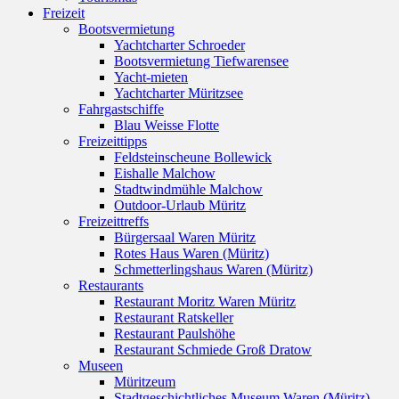
Freizeit
Bootsvermietung
Yachtcharter Schroeder
Bootsvermietung Tiefwarensee
Yacht-mieten
Yachtcharter Müritzsee
Fahrgastschiffe
Blau Weisse Flotte
Freizeittipps
Feldsteinscheune Bollewick
Eishalle Malchow
Stadtwindmühle Malchow
Outdoor-Urlaub Müritz
Freizeittreffs
Bürgersaal Waren Müritz
Rotes Haus Waren (Müritz)
Schmetterlingshaus Waren (Müritz)
Restaurants
Restaurant Moritz Waren Müritz
Restaurant Ratskeller
Restaurant Paulshöhe
Restaurant Schmiede Groß Dratow
Museen
Müritzeum
Stadtgeschichtliches Museum Waren (Müritz)