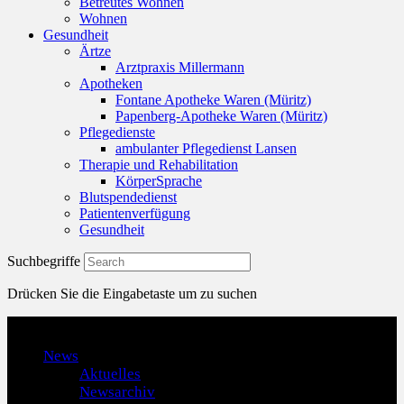
Betreutes Wohnen
Wohnen
Gesundheit
Ärtze
Arztpraxis Millermann
Apotheken
Fontane Apotheke Waren (Müritz)
Papenberg-Apotheke Waren (Müritz)
Pflegedienste
ambulanter Pflegedienst Lansen
Therapie und Rehabilitation
KörperSprache
Blutspendedienst
Patientenverfügung
Gesundheit
Suchbegriffe
Drücken Sie die Eingabetaste um zu suchen
Menu
News
Aktuelles
Newsarchiv