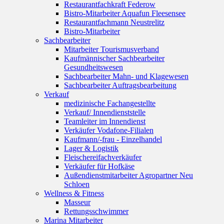
Restaurantfachkraft Federow
Bistro-Mitarbeiter Aquafun Fleesensee
Restaurantfachmann Neustrelitz
Bistro-Mitarbeiter
Sachbearbeiter
Mitarbeiter Tourismusverband
Kaufmännischer Sachbearbeiter
Gesundheitswesen
Sachbearbeiter Mahn- und Klagewesen
Sachbearbeiter Auftragsbearbeitung
Verkauf
medizinische Fachangestellte
Verkauf/ Innendienststelle
Teamleiter im Innendienst
Verkäufer Vodafone-Filialen
Kaufmann/-frau - Einzelhandel
Lager & Logistik
Fleischereifachverkäufer
Verkäufer für Hofkäse
Außendienstmitarbeiter Agropartner Neu
Schloen
Wellness & Fitness
Masseur
Rettungsschwimmer
Marina Mitarbeiter