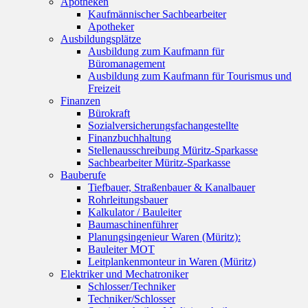
Apotheken
Kaufmännischer Sachbearbeiter
Apotheker
Ausbildungsplätze
Ausbildung zum Kaufmann für
Büromanagement
Ausbildung zum Kaufmann für Tourismus und
Freizeit
Finanzen
Bürokraft
Sozialversicherungsfachangestellte
Finanzbuchhaltung
Stellenausschreibung Müritz-Sparkasse
Sachbearbeiter Müritz-Sparkasse
Bauberufe
Tiefbauer, Straßenbauer & Kanalbauer
Rohrleitungsbauer
Kalkulator / Bauleiter
Baumaschinenführer
Planungsingenieur Waren (Müritz):
Bauleiter MOT
Leitplankenmonteur in Waren (Müritz)
Elektriker und Mechatroniker
Schlosser/Techniker
Techniker/Schlosser