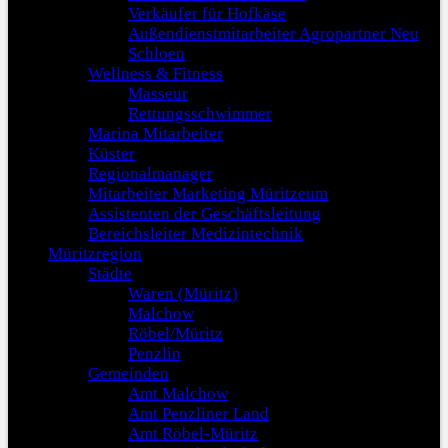
Verkäufer für Hofkäse
Außendienstmitarbeiter Agropartner Neu
Schloen
Wellness & Fitness
Masseur
Rettungsschwimmer
Marina Mitarbeiter
Küster
Regionalmanager
Mitarbeiter Marketing Müritzeum
Assistenten der Geschäftsleitung
Bereichsleiter Medizintechnik
Müritzregion
Städte
Waren (Müritz)
Malchow
Röbel/Müritz
Penzlin
Gemeinden
Amt Malchow
Amt Penzliner Land
Amt Röbel-Müritz