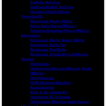
Eishalle Malchow
Stadtwindmühle Malchow
Outdoor-Urlaub Müritz
Freizeittreffs
Bürgersaal Waren Müritz
Rotes Haus Waren (Müritz)
Schmetterlingshaus Waren (Müritz)
Restaurants
Restaurant Moritz Waren Müritz
Restaurant Ratskeller
Restaurant Paulshöhe
Restaurant Schmiede Groß Dratow
Museen
Müritzeum
Stadtgeschichtliches Museum Waren
(Müritz)
Orgelmuseum
DDR-Museum Malchow
Kunstmuseum
Kiek in un wunner di!
Agroneum Alt Schwerin
Schliemann-Museum Ankershagen