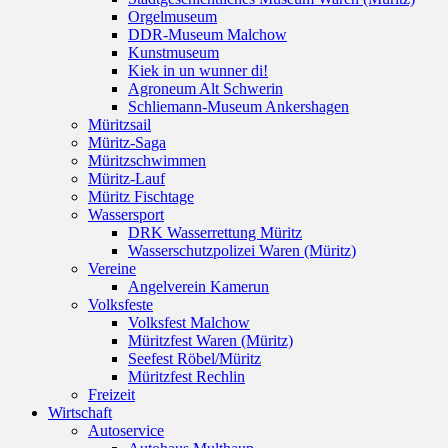
Orgelmuseum
DDR-Museum Malchow
Kunstmuseum
Kiek in un wunner di!
Agroneum Alt Schwerin
Schliemann-Museum Ankershagen
Müritzsail
Müritz-Saga
Müritzschwimmen
Müritz-Lauf
Müritz Fischtage
Wassersport
DRK Wasserrettung Müritz
Wasserschutzpolizei Waren (Müritz)
Vereine
Angelverein Kamerun
Volksfeste
Volksfest Malchow
Müritzfest Waren (Müritz)
Seefest Röbel/Müritz
Müritzfest Rechlin
Freizeit
Wirtschaft
Autoservice