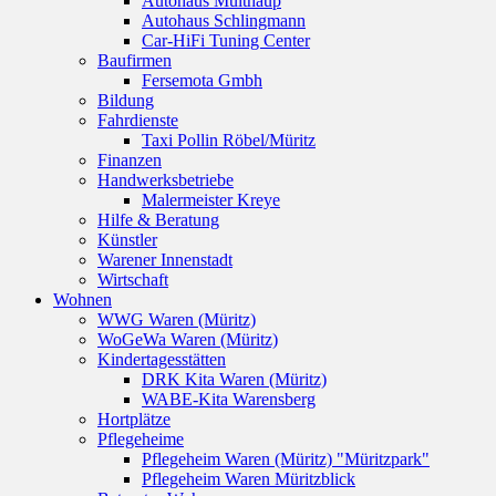
Autohaus Multhaup
Autohaus Schlingmann
Car-HiFi Tuning Center
Baufirmen
Fersemota Gmbh
Bildung
Fahrdienste
Taxi Pollin Röbel/Müritz
Finanzen
Handwerksbetriebe
Malermeister Kreye
Hilfe & Beratung
Künstler
Warener Innenstadt
Wirtschaft
Wohnen
WWG Waren (Müritz)
WoGeWa Waren (Müritz)
Kindertagesstätten
DRK Kita Waren (Müritz)
WABE-Kita Warensberg
Hortplätze
Pflegeheime
Pflegeheim Waren (Müritz) "Müritzpark"
Pflegeheim Waren Müritzblick