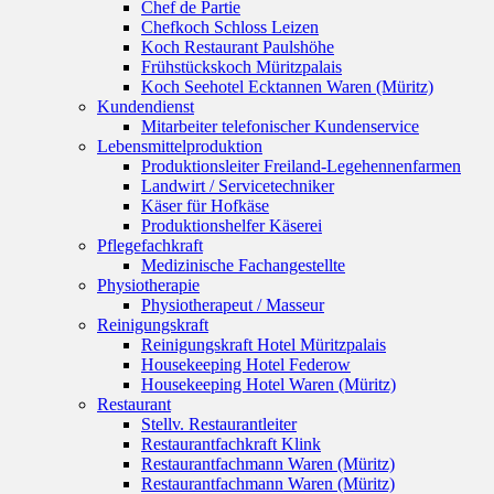
Chef de Partie
Chefkoch Schloss Leizen
Koch Restaurant Paulshöhe
Frühstückskoch Müritzpalais
Koch Seehotel Ecktannen Waren (Müritz)
Kundendienst
Mitarbeiter telefonischer Kundenservice
Lebensmittelproduktion
Produktionsleiter Freiland-Legehennenfarmen
Landwirt / Servicetechniker
Käser für Hofkäse
Produktionshelfer Käserei
Pflegefachkraft
Medizinische Fachangestellte
Physiotherapie
Physiotherapeut / Masseur
Reinigungskraft
Reinigungskraft Hotel Müritzpalais
Housekeeping Hotel Federow
Housekeeping Hotel Waren (Müritz)
Restaurant
Stellv. Restaurantleiter
Restaurantfachkraft Klink
Restaurantfachmann Waren (Müritz)
Restaurantfachmann Waren (Müritz)