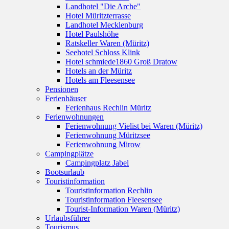
Landhotel "Die Arche"
Hotel Müritzterrasse
Landhotel Mecklenburg
Hotel Paulshöhe
Ratskeller Waren (Müritz)
Seehotel Schloss Klink
Hotel schmiede1860 Groß Dratow
Hotels an der Müritz
Hotels am Fleesensee
Pensionen
Ferienhäuser
Ferienhaus Rechlin Müritz
Ferienwohnungen
Ferienwohnung Vielist bei Waren (Müritz)
Ferienwohnung Müritzsee
Ferienwohnung Mirow
Campingplätze
Campingplatz Jabel
Bootsurlaub
Touristinformation
Touristinformation Rechlin
Touristinformation Fleesensee
Tourist-Information Waren (Müritz)
Urlaubsführer
Tourismus