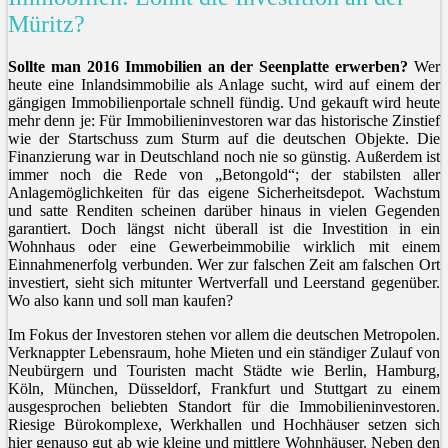
Müritz?
Sollte man 2016 Immobilien an der Seenplatte erwerben?
Wer
heute eine Inlandsimmobilie als Anlage sucht, wird auf einem der
gängigen Immobilienportale schnell fündig. Und gekauft wird heute
mehr denn je: Für Immobilieninvestoren war das historische Zinstief
wie der Startschuss zum Sturm auf die deutschen Objekte. Die
Finanzierung war in Deutschland noch nie so günstig. Außerdem ist
immer noch die Rede von „Betongold“; der stabilsten aller
Anlagemöglichkeiten für das eigene Sicherheitsdepot. Wachstum
und satte Renditen scheinen darüber hinaus in vielen Gegenden
garantiert. Doch längst nicht überall ist die Investition in ein
Wohnhaus oder eine Gewerbeimmobilie wirklich mit einem
Einnahmenerfolg verbunden. Wer zur falschen Zeit am falschen Ort
investiert, sieht sich mitunter Wertverfall und Leerstand gegenüber.
Wo also kann und soll man kaufen?
Im Fokus der Investoren stehen vor allem die deutschen Metropolen.
Verknappter Lebensraum, hohe Mieten und ein ständiger Zulauf von
Neubürgern und Touristen macht Städte wie Berlin, Hamburg,
Köln, München, Düsseldorf, Frankfurt und Stuttgart zu einem
ausgesprochen beliebten Standort für die Immobilieninvestoren.
Riesige Bürokomplexe, Werkhallen und Hochhäuser setzen sich
hier genauso gut ab wie kleine und mittlere Wohnhäuser. Neben den