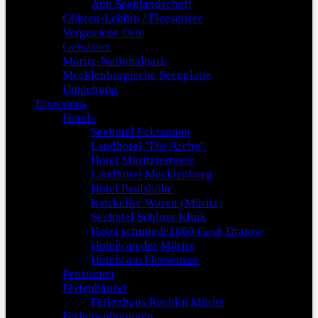
Amt Seenlandschaft
Göhren-Lebbin / Fleesensee
Vergessene Orte
Gewässer
Müritz-Nationalpark
Mecklenburgische Seenplatte
Umgebung
Tourismus
Hotels
Seehotel Ecktannen
Landhotel "Die Arche"
Hotel Müritzterrasse
Landhotel Mecklenburg
Hotel Paulshöhe
Ratskeller Waren (Müritz)
Seehotel Schloss Klink
Hotel schmiede1860 Groß Dratow
Hotels an der Müritz
Hotels am Fleesensee
Pensionen
Ferienhäuser
Ferienhaus Rechlin Müritz
Ferienwohnungen