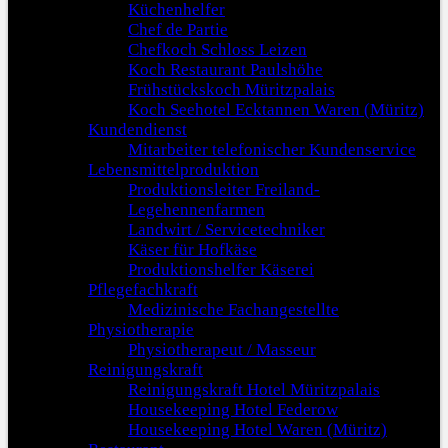
Küchenhelfer
Chef de Partie
Chefkoch Schloss Leizen
Koch Restaurant Paulshöhe
Frühstückskoch Müritzpalais
Koch Seehotel Ecktannen Waren (Müritz)
Kundendienst
Mitarbeiter telefonischer Kundenservice
Lebensmittelproduktion
Produktionsleiter Freiland-
Legehennenfarmen
Landwirt / Servicetechniker
Käser für Hofkäse
Produktionshelfer Käserei
Pflegefachkraft
Medizinische Fachangestellte
Physiotherapie
Physiotherapeut / Masseur
Reinigungskraft
Reinigungskraft Hotel Müritzpalais
Housekeeping Hotel Federow
Housekeeping Hotel Waren (Müritz)