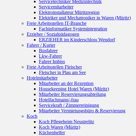
Servicetechniker Medizintechnik
Servicemitarbeiter
Elektroinstallateur Müritzregion
Elektriker und Mechatroniker in Waren (Müritz)
Freie Arbeitsstellen IT-Branche
Fachinformatiker Systemintegration
Erzieher / Sozialpädagogen
ERZIEHER im Kinderschloss Wendorf
Fahrer / Kurier
Busfahrer
Lkw-Fahrer
Fahrer Imbiss
Freie Arbeitsstellen Fleischer
Fleischer in Plau am See
Hotelmitarbeiter
Mitarbeiter an der Rezeption
Housekeeping Hotel Waren (Müritz)
Mitarbeiter Reservierungsabteilung
Hotelfachmann/-frau
Servicekraft / Zimmerreinigung
Mitarbeiter Vermietungsbüro & Reservierung
Koch
Koch Pflegeheim Neustrelitz
Koch Waren (Müritz)
Küchenhelfer