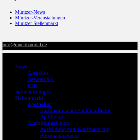
Müritzer-News
Müritzer-Veranstaltungen
Müritzer-Stellenmarkt
info@mueritzportal.de
Menu
News
Aktuelles
Newsarchiv
FAQ
Veranstaltungen
Stellenmarkt
Apotheken
Kaufmännischer Sachbearbeiter
Apotheker
Ausbildungsplätze
Ausbildung zum Kaufmann für
Büromanagement