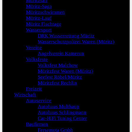
Müritzsail
Müritz-Saga
Müritzschwimmen
Müritz-Lauf
Müritz Fischtage
Wassersport
DRK Wasserrettung Müritz
Wasserschutzpolizei Waren (Müritz)
Vereine
Angelverein Kamerun
Volksfeste
Volksfest Malchow
Müritzfest Waren (Müritz)
Seefest Röbel/Müritz
Müritzfest Rechlin
Freizeit
Wirtschaft
Autoservice
Autohaus Multhaup
Autohaus Schlingmann
Car-HiFi Tuning Center
Baufirmen
Fersemota Gmbh