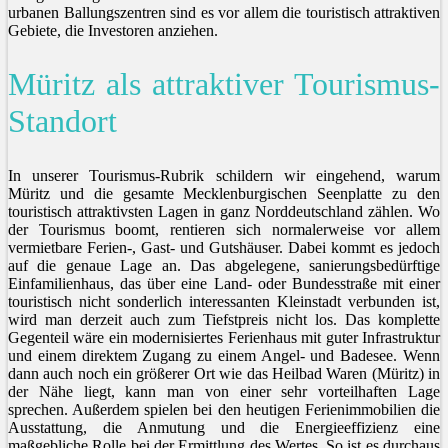
urbanen Ballungszentren sind es vor allem die touristisch attraktiven
Gebiete, die Investoren anziehen.
Müritz als attraktiver Tourismus-
Standort
In unserer Tourismus-Rubrik schildern wir eingehend, warum
Müritz und die gesamte Mecklenburgischen Seenplatte zu den
touristisch attraktivsten Lagen in ganz Norddeutschland zählen. Wo
der Tourismus boomt, rentieren sich normalerweise vor allem
vermietbare Ferien-, Gast- und Gutshäuser. Dabei kommt es jedoch
auf die genaue Lage an. Das abgelegene, sanierungsbedürftige
Einfamilienhaus, das über eine Land- oder Bundesstraße mit einer
touristisch nicht sonderlich interessanten Kleinstadt verbunden ist,
wird man derzeit auch zum Tiefstpreis nicht los. Das komplette
Gegenteil wäre ein modernisiertes Ferienhaus mit guter Infrastruktur
und einem direktem Zugang zu einem Angel- und Badesee. Wenn
dann auch noch ein größerer Ort wie das Heilbad Waren (Müritz) in
der Nähe liegt, kann man von einer sehr vorteilhaften Lage
sprechen. Außerdem spielen bei den heutigen Ferienimmobilien die
Ausstattung, die Anmutung und die Energieeffizienz eine
maßgebliche Rolle bei der Ermittlung des Wertes. So ist es durchaus