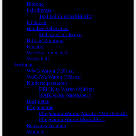
Bildung
Fahrdienste
Taxi Pollin Röbel/Müritz
Finanzen
Handwerksbetriebe
Malermeister Kreye
Hilfe & Beratung
Künstler
Warener Innenstadt
Wirtschaft
Wohnen
WWG Waren (Müritz)
WoGeWa Waren (Müritz)
Kindertagesstätten
DRK Kita Waren (Müritz)
WABE-Kita Warensberg
Hortplätze
Pflegeheime
Pflegeheim Waren (Müritz) "Müritzpark"
Pflegeheim Waren Müritzblick
Betreutes Wohnen
Wohnen