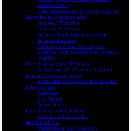
Bauleiter MOT
Leitplankenmonteur in Waren (Müritz)
Elektriker und Mechatroniker
Schlosser/Techniker
Techniker/Schlosser
Servicetechniker Medizintechnik
Servicemitarbeiter
Elektroinstallateur Müritzregion
Elektriker und Mechatroniker in Waren
(Müritz)
Freie Arbeitsstellen IT-Branche
Fachinformatiker Systemintegration
Erzieher / Sozialpädagogen
ERZIEHER im Kinderschloss Wendorf
Fahrer / Kurier
Busfahrer
Lkw-Fahrer
Fahrer Imbiss
Freie Arbeitsstellen Fleischer
Fleischer in Plau am See
Hotelmitarbeiter
Mitarbeiter an der Rezeption