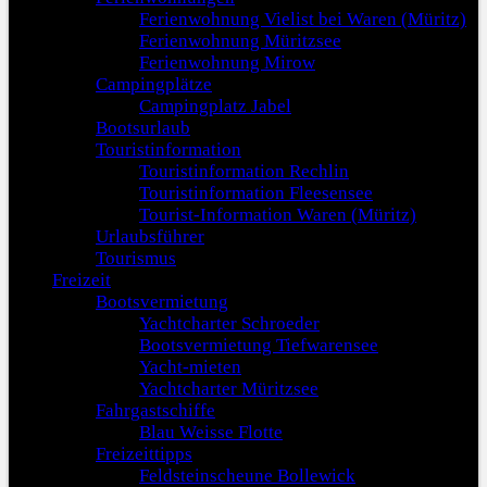
Ferienwohnung Vielist bei Waren (Müritz)
Ferienwohnung Müritzsee
Ferienwohnung Mirow
Campingplätze
Campingplatz Jabel
Bootsurlaub
Touristinformation
Touristinformation Rechlin
Touristinformation Fleesensee
Tourist-Information Waren (Müritz)
Urlaubsführer
Tourismus
Freizeit
Bootsvermietung
Yachtcharter Schroeder
Bootsvermietung Tiefwarensee
Yacht-mieten
Yachtcharter Müritzsee
Fahrgastschiffe
Blau Weisse Flotte
Freizeittipps
Feldsteinscheune Bollewick