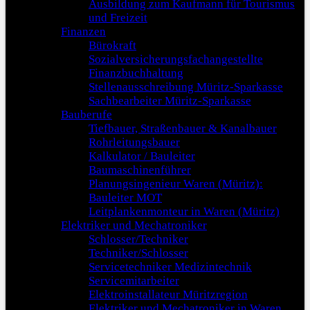
Ausbildung zum Kaufmann für Tourismus
und Freizeit
Finanzen
Bürokraft
Sozialversicherungsfachangestellte
Finanzbuchhaltung
Stellenausschreibung Müritz-Sparkasse
Sachbearbeiter Müritz-Sparkasse
Bauberufe
Tiefbauer, Straßenbauer & Kanalbauer
Rohrleitungsbauer
Kalkulator / Bauleiter
Baumaschinenführer
Planungsingenieur Waren (Müritz):
Bauleiter MOT
Leitplankenmonteur in Waren (Müritz)
Elektriker und Mechatroniker
Schlosser/Techniker
Techniker/Schlosser
Servicetechniker Medizintechnik
Servicemitarbeiter
Elektroinstallateur Müritzregion
Elektriker und Mechatroniker in Waren