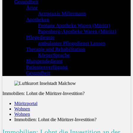
Gesundheit
Ärtze
Arztpraxis Millermann
Apotheken
Fontane Apotheke Waren (Müritz)
Papenberg-Apotheke Waren (Müritz)
Pflegedienste
ambulanter Pflegedienst Lansen
Therapie und Rehabilitation
KörperSprache
Blutspendedienst
Patientenverfügung
Gesundheit
Immobilien: Lohnt die Müritzer-Investition?
Müritzportal
Wohnen
Wohnen
Immobilien: Lohnt die Müritzer-Investition?
Immobilien: Lohnt die Investition an der