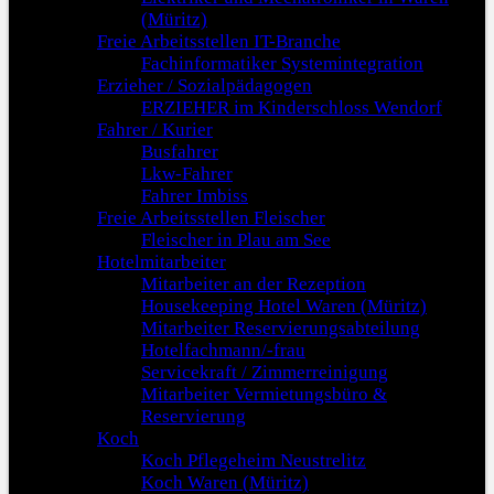
(Müritz)
Freie Arbeitsstellen IT-Branche
Fachinformatiker Systemintegration
Erzieher / Sozialpädagogen
ERZIEHER im Kinderschloss Wendorf
Fahrer / Kurier
Busfahrer
Lkw-Fahrer
Fahrer Imbiss
Freie Arbeitsstellen Fleischer
Fleischer in Plau am See
Hotelmitarbeiter
Mitarbeiter an der Rezeption
Housekeeping Hotel Waren (Müritz)
Mitarbeiter Reservierungsabteilung
Hotelfachmann/-frau
Servicekraft / Zimmerreinigung
Mitarbeiter Vermietungsbüro &
Reservierung
Koch
Koch Pflegeheim Neustrelitz
Koch Waren (Müritz)