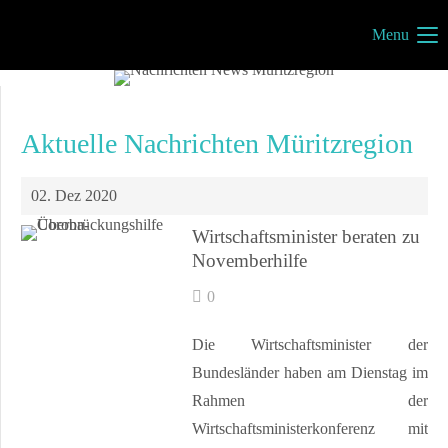
Menu
Müritzportal
Vilma Jönsson
Fresiavej 4C
Aktuelle Nachrichten Müritzregion
4420 Regstrup
Dänemark
02. Dez 2020
Wirtschaftsminister beraten zu
Novemberhilfe
Kontakt
0
info@mueritzportal.de
Die Wirtschaftsminister der
Info´s
Bundesländer haben am Dienstag im
Rahmen der
Impressum
Wirtschaftsministerkonferenz mit
Datenschutz