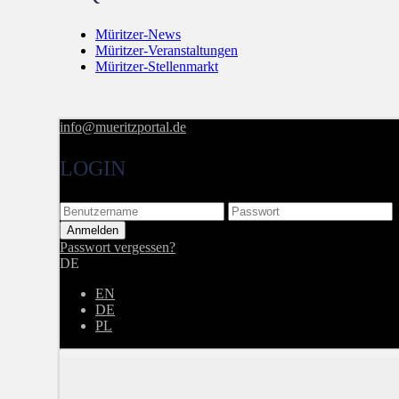
Müritzer-News
Müritzer-Veranstaltungen
Müritzer-Stellenmarkt
info@mueritzportal.de
LOGIN
Passwort vergessen?
DE
EN
DE
PL