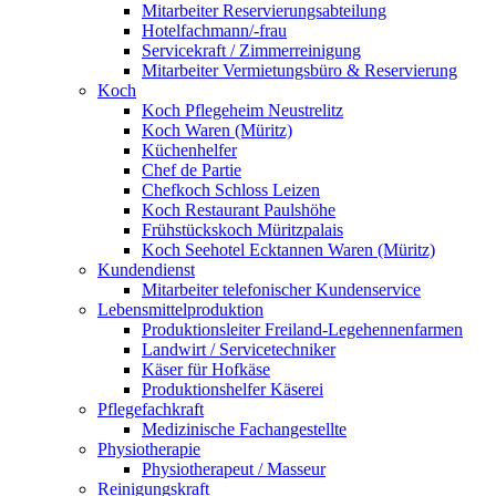
Mitarbeiter Reservierungsabteilung
Hotelfachmann/-frau
Servicekraft / Zimmerreinigung
Mitarbeiter Vermietungsbüro & Reservierung
Koch
Koch Pflegeheim Neustrelitz
Koch Waren (Müritz)
Küchenhelfer
Chef de Partie
Chefkoch Schloss Leizen
Koch Restaurant Paulshöhe
Frühstückskoch Müritzpalais
Koch Seehotel Ecktannen Waren (Müritz)
Kundendienst
Mitarbeiter telefonischer Kundenservice
Lebensmittelproduktion
Produktionsleiter Freiland-Legehennenfarmen
Landwirt / Servicetechniker
Käser für Hofkäse
Produktionshelfer Käserei
Pflegefachkraft
Medizinische Fachangestellte
Physiotherapie
Physiotherapeut / Masseur
Reinigungskraft