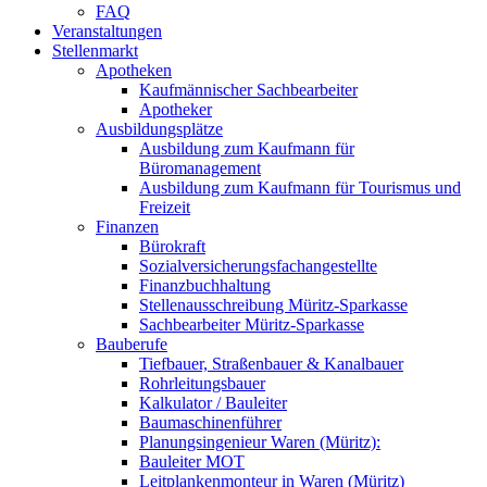
FAQ
Veranstaltungen
Stellenmarkt
Apotheken
Kaufmännischer Sachbearbeiter
Apotheker
Ausbildungsplätze
Ausbildung zum Kaufmann für
Büromanagement
Ausbildung zum Kaufmann für Tourismus und
Freizeit
Finanzen
Bürokraft
Sozialversicherungsfachangestellte
Finanzbuchhaltung
Stellenausschreibung Müritz-Sparkasse
Sachbearbeiter Müritz-Sparkasse
Bauberufe
Tiefbauer, Straßenbauer & Kanalbauer
Rohrleitungsbauer
Kalkulator / Bauleiter
Baumaschinenführer
Planungsingenieur Waren (Müritz):
Bauleiter MOT
Leitplankenmonteur in Waren (Müritz)