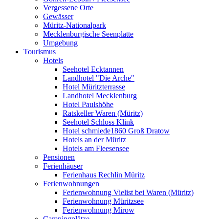
Vergessene Orte
Gewässer
Müritz-Nationalpark
Mecklenburgische Seenplatte
Umgebung
Tourismus
Hotels
Seehotel Ecktannen
Landhotel "Die Arche"
Hotel Müritzterrasse
Landhotel Mecklenburg
Hotel Paulshöhe
Ratskeller Waren (Müritz)
Seehotel Schloss Klink
Hotel schmiede1860 Groß Dratow
Hotels an der Müritz
Hotels am Fleesensee
Pensionen
Ferienhäuser
Ferienhaus Rechlin Müritz
Ferienwohnungen
Ferienwohnung Vielist bei Waren (Müritz)
Ferienwohnung Müritzsee
Ferienwohnung Mirow
Campingplätze