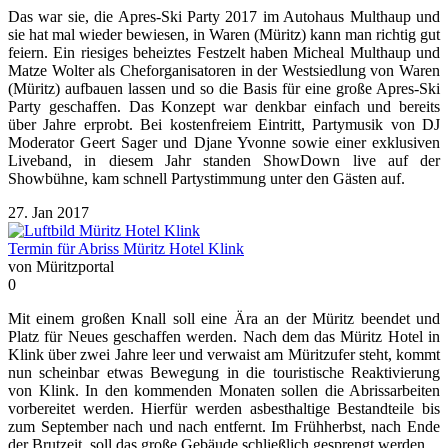
Das war sie, die Apres-Ski Party 2017 im Autohaus Multhaup und
sie hat mal wieder bewiesen, in Waren (Müritz) kann man richtig gut
feiern. Ein riesiges beheiztes Festzelt haben Micheal Multhaup und
Matze Wolter als Cheforganisatoren in der Westsiedlung von Waren
(Müritz) aufbauen lassen und so die Basis für eine große Apres-Ski
Party geschaffen. Das Konzept war denkbar einfach und bereits
über Jahre erprobt. Bei kostenfreiem Eintritt, Partymusik von DJ
Moderator Geert Sager und Djane Yvonne sowie einer exklusiven
Liveband, in diesem Jahr standen ShowDown live auf der
Showbühne, kam schnell Partystimmung unter den Gästen auf.
27. Jan 2017
Termin für Abriss Müritz Hotel Klink
von Müritzportal
0
Mit einem großen Knall soll eine Ära an der Müritz beendet und
Platz für Neues geschaffen werden. Nach dem das Müritz Hotel in
Klink über zwei Jahre leer und verwaist am Müritzufer steht, kommt
nun scheinbar etwas Bewegung in die touristische Reaktivierung
von Klink. In den kommenden Monaten sollen die Abrissarbeiten
vorbereitet werden. Hierfür werden asbesthaltige Bestandteile bis
zum September nach und nach entfernt. Im Frühherbst, nach Ende
der Brutzeit, soll das große Gebäude schließlich gesprengt werden.