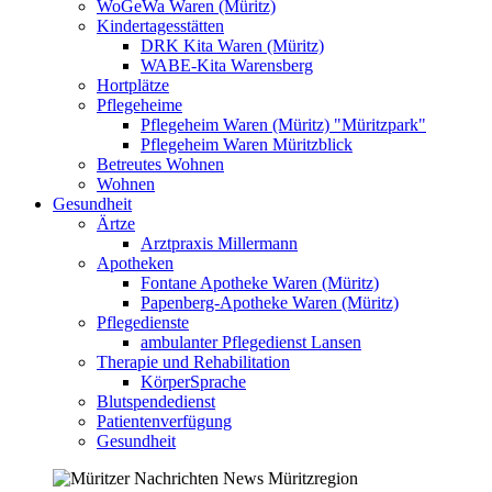
WoGeWa Waren (Müritz)
Kindertagesstätten
DRK Kita Waren (Müritz)
WABE-Kita Warensberg
Hortplätze
Pflegeheime
Pflegeheim Waren (Müritz) "Müritzpark"
Pflegeheim Waren Müritzblick
Betreutes Wohnen
Wohnen
Gesundheit
Ärtze
Arztpraxis Millermann
Apotheken
Fontane Apotheke Waren (Müritz)
Papenberg-Apotheke Waren (Müritz)
Pflegedienste
ambulanter Pflegedienst Lansen
Therapie und Rehabilitation
KörperSprache
Blutspendedienst
Patientenverfügung
Gesundheit