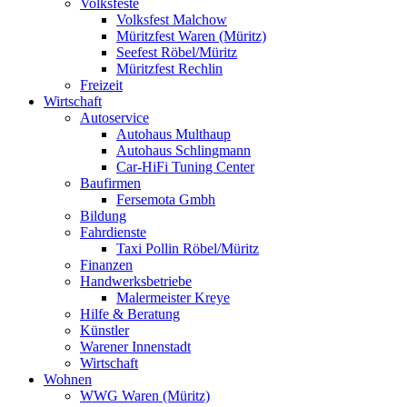
Volksfeste
Volksfest Malchow
Müritzfest Waren (Müritz)
Seefest Röbel/Müritz
Müritzfest Rechlin
Freizeit
Wirtschaft
Autoservice
Autohaus Multhaup
Autohaus Schlingmann
Car-HiFi Tuning Center
Baufirmen
Fersemota Gmbh
Bildung
Fahrdienste
Taxi Pollin Röbel/Müritz
Finanzen
Handwerksbetriebe
Malermeister Kreye
Hilfe & Beratung
Künstler
Warener Innenstadt
Wirtschaft
Wohnen
WWG Waren (Müritz)