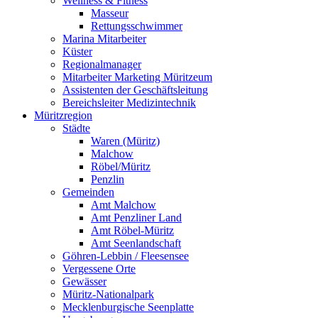
Wellness & Fitness
Masseur
Rettungsschwimmer
Marina Mitarbeiter
Küster
Regionalmanager
Mitarbeiter Marketing Müritzeum
Assistenten der Geschäftsleitung
Bereichsleiter Medizintechnik
Müritzregion
Städte
Waren (Müritz)
Malchow
Röbel/Müritz
Penzlin
Gemeinden
Amt Malchow
Amt Penzliner Land
Amt Röbel-Müritz
Amt Seenlandschaft
Göhren-Lebbin / Fleesensee
Vergessene Orte
Gewässer
Müritz-Nationalpark
Mecklenburgische Seenplatte