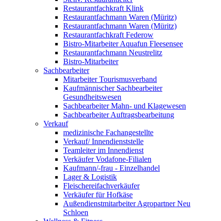
Restaurantfachkraft Klink
Restaurantfachmann Waren (Müritz)
Restaurantfachmann Waren (Müritz)
Restaurantfachkraft Federow
Bistro-Mitarbeiter Aquafun Fleesensee
Restaurantfachmann Neustrelitz
Bistro-Mitarbeiter
Sachbearbeiter
Mitarbeiter Tourismusverband
Kaufmännischer Sachbearbeiter
Gesundheitswesen
Sachbearbeiter Mahn- und Klagewesen
Sachbearbeiter Auftragsbearbeitung
Verkauf
medizinische Fachangestellte
Verkauf/ Innendienststelle
Teamleiter im Innendienst
Verkäufer Vodafone-Filialen
Kaufmann/-frau - Einzelhandel
Lager & Logistik
Fleischereifachverkäufer
Verkäufer für Hofkäse
Außendienstmitarbeiter Agropartner Neu
Schloen