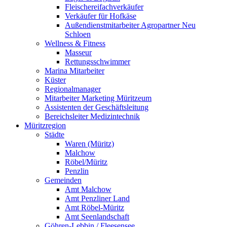
Fleischereifachverkäufer
Verkäufer für Hofkäse
Außendienstmitarbeiter Agropartner Neu
Schloen
Wellness & Fitness
Masseur
Rettungsschwimmer
Marina Mitarbeiter
Küster
Regionalmanager
Mitarbeiter Marketing Müritzeum
Assistenten der Geschäftsleitung
Bereichsleiter Medizintechnik
Müritzregion
Städte
Waren (Müritz)
Malchow
Röbel/Müritz
Penzlin
Gemeinden
Amt Malchow
Amt Penzliner Land
Amt Röbel-Müritz
Amt Seenlandschaft
Göhren-Lebbin / Fleesensee