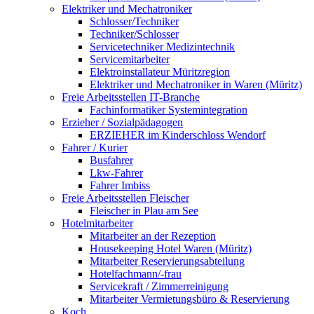
Elektriker und Mechatroniker
Schlosser/Techniker
Techniker/Schlosser
Servicetechniker Medizintechnik
Servicemitarbeiter
Elektroinstallateur Müritzregion
Elektriker und Mechatroniker in Waren (Müritz)
Freie Arbeitsstellen IT-Branche
Fachinformatiker Systemintegration
Erzieher / Sozialpädagogen
ERZIEHER im Kinderschloss Wendorf
Fahrer / Kurier
Busfahrer
Lkw-Fahrer
Fahrer Imbiss
Freie Arbeitsstellen Fleischer
Fleischer in Plau am See
Hotelmitarbeiter
Mitarbeiter an der Rezeption
Housekeeping Hotel Waren (Müritz)
Mitarbeiter Reservierungsabteilung
Hotelfachmann/-frau
Servicekraft / Zimmerreinigung
Mitarbeiter Vermietungsbüro & Reservierung
Koch