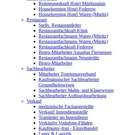
Reinigungskraft Hotel Müritzpalais
Housekeeping Hotel Federow
Housekeeping Hotel Waren (Müritz)
Restaurant
Stellv. Restaurantleiter
Restaurantfachkraft Klink
Restaurantfachmann Waren (Müritz)
Restaurantfachmann Waren (Müritz)
Restaurantfachkraft Federow
Bistro-Mitarbeiter Aquafun Fleesensee
Restaurantfachmann Neustrelitz
Bistro-Mitarbeiter
Sachbearbeiter
Mitarbeiter Tourismusverband
Kaufmännischer Sachbearbeiter
Gesundheitswesen
Sachbearbeiter Mahn- und Klagewesen
Sachbearbeiter Auftragsbearbeitung
Verkauf
medizinische Fachangestellte
Verkauf/ Innendienststelle
Teamleiter im Innendienst
Verkäufer Vodafone-Filialen
Kaufmann/-frau - Einzelhandel
Lager & Logistik