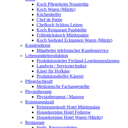
Koch Pflegeheim Neustrelitz
Koch Waren (Müritz)
Küchenhelfer
Chef de Partie
Chefkoch Schloss Leizen
Koch Restaurant Paulshöhe
Frühstückskoch Müritzpalais
Koch Seehotel Ecktannen Waren (Müritz)
Kundendienst
Mitarbeiter telefonischer Kundenservice
Lebensmittelproduktion
Produktionsleiter Freiland-Legehennenfarmen
Landwirt / Servicetechniker
Käser für Hofkäse
Produktionshelfer Käserei
Pflegefachkraft
Medizinische Fachangestellte
Physiotherapie
Physiotherapeut / Masseur
Reinigungskraft
Reinigungskraft Hotel Müritzpalais
Housekeeping Hotel Federow
Housekeeping Hotel Waren (Müritz)
Restaurant
Stellv. Restaurantleiter