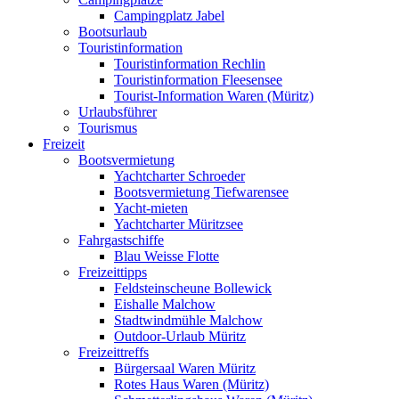
Campingplatz Jabel
Bootsurlaub
Touristinformation
Touristinformation Rechlin
Touristinformation Fleesensee
Tourist-Information Waren (Müritz)
Urlaubsführer
Tourismus
Freizeit
Bootsvermietung
Yachtcharter Schroeder
Bootsvermietung Tiefwarensee
Yacht-mieten
Yachtcharter Müritzsee
Fahrgastschiffe
Blau Weisse Flotte
Freizeittipps
Feldsteinscheune Bollewick
Eishalle Malchow
Stadtwindmühle Malchow
Outdoor-Urlaub Müritz
Freizeittreffs
Bürgersaal Waren Müritz
Rotes Haus Waren (Müritz)