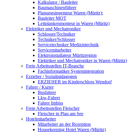
Kalkulator / Bauleiter
Baumaschinenführer
Planungsingenieur Waren (Müritz):
Bauleiter MOT
Leitplankenmonteur in Waren (Müritz)
Elektriker und Mechatroniker
Schlosser/Techniker
Techniker/Schlosser
Servicetechniker Medizintechnik
Servicemitarbeiter
Elektroinstallateur Müritzregion
Elektriker und Mechatroniker in Waren (Müritz)
Freie Arbeitsstellen IT-Branche
Fachinformatiker Systemintegration
Erzieher / Sozialpädagogen
ERZIEHER im Kinderschloss Wendorf
Fahrer / Kurier
Busfahrer
Lkw-Fahrer
Fahrer Imbiss
Freie Arbeitsstellen Fleischer
Fleischer in Plau am See
Hotelmitarbeiter
Mitarbeiter an der Rezeption
Housekeeping Hotel Waren (Müritz)