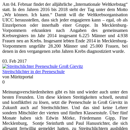
Am 04. Februar findet der alljährliche „Internationale Weltkrebstag“
statt. In den Jahren 2016 bis 2018 steht der Tag unter dem Motto
„Wir können. Ich kann.“ Damit will die Weltkrebsorganisation
UICC herausstellen, dass sich jeder engagieren kann – egal, ob als
Einzelperson oder innerhalb einer Gruppe. In Mecklenburg-
Vorpommern erkrankten nach Angaben des gemeinsamen
Krebsregisters im Jahr 2014 insgesamt 6.225 Männer und 4.938
Frauen neu an Krebs. Insgesamt lebten Ende 2014 in Mecklenburg-
Vorpommern ungefähr 28.200 Männer und 25.000 Frauen, bei
denen in den vergangenen zehn Jahren Krebs diagnostiziert wurde.
03. Feb 2017
Streitschlichter in der Peeneschule
von Müritzportal
0
Meinungsverschiedenheiten gibt es hin und wieder auch unter den
besten Freunden. Um diese kleinen Streitigkeiten schnell, neutral
und konfliktfrei zu lösen, setzt die Peeneschule in Groß Gievitz in
Zukunft auch auf Streitschlichter. Und das sind keine Lehrer
sondern Mitschüler der vierten und fünften Klassenstufe. Über fünf
Monate haben sich Edwin Mörke, Friedemann Gipp, Fine
Mecklenburg, Sontje Steinfurth und Paul Hanusrichter, die sich
allesamt freiwillig gemeldet hatten, zu Streitschlichtern ausbilden