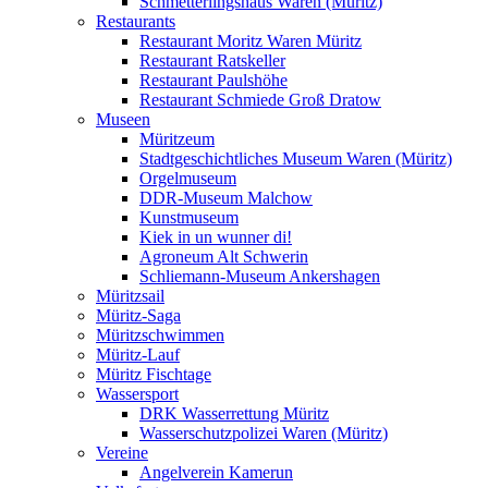
Schmetterlingshaus Waren (Müritz)
Restaurants
Restaurant Moritz Waren Müritz
Restaurant Ratskeller
Restaurant Paulshöhe
Restaurant Schmiede Groß Dratow
Museen
Müritzeum
Stadtgeschichtliches Museum Waren (Müritz)
Orgelmuseum
DDR-Museum Malchow
Kunstmuseum
Kiek in un wunner di!
Agroneum Alt Schwerin
Schliemann-Museum Ankershagen
Müritzsail
Müritz-Saga
Müritzschwimmen
Müritz-Lauf
Müritz Fischtage
Wassersport
DRK Wasserrettung Müritz
Wasserschutzpolizei Waren (Müritz)
Vereine
Angelverein Kamerun