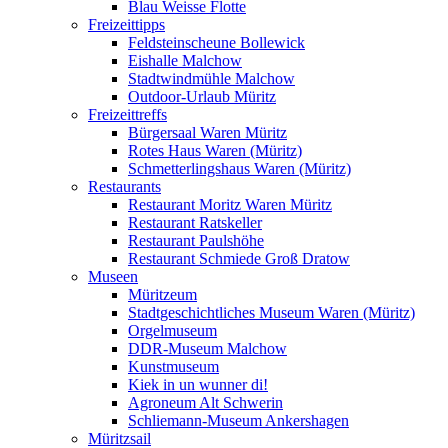
Blau Weisse Flotte
Freizeittipps
Feldsteinscheune Bollewick
Eishalle Malchow
Stadtwindmühle Malchow
Outdoor-Urlaub Müritz
Freizeittreffs
Bürgersaal Waren Müritz
Rotes Haus Waren (Müritz)
Schmetterlingshaus Waren (Müritz)
Restaurants
Restaurant Moritz Waren Müritz
Restaurant Ratskeller
Restaurant Paulshöhe
Restaurant Schmiede Groß Dratow
Museen
Müritzeum
Stadtgeschichtliches Museum Waren (Müritz)
Orgelmuseum
DDR-Museum Malchow
Kunstmuseum
Kiek in un wunner di!
Agroneum Alt Schwerin
Schliemann-Museum Ankershagen
Müritzsail