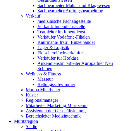
Gesundheitswesen
Sachbearbeiter Mahn- und Klagewesen
Sachbearbeiter Auftragsbearbeitung
Verkauf
medizinische Fachangestellte
Verkauf/ Innendienststelle
Teamleiter im Innendienst
Verkäufer Vodafone-Filialen
Kaufmann/-frau - Einzelhandel
Lager & Logistik
Fleischereifachverkäufer
Verkäufer für Hofkäse
Außendienstmitarbeiter Agropartner Neu
Schloen
Wellness & Fitness
Masseur
Rettungsschwimmer
Marina Mitarbeiter
Küster
Regionalmanager
Mitarbeiter Marketing Müritzeum
Assistenten der Geschäftsleitung
Bereichsleiter Medizintechnik
Müritzregion
Städte