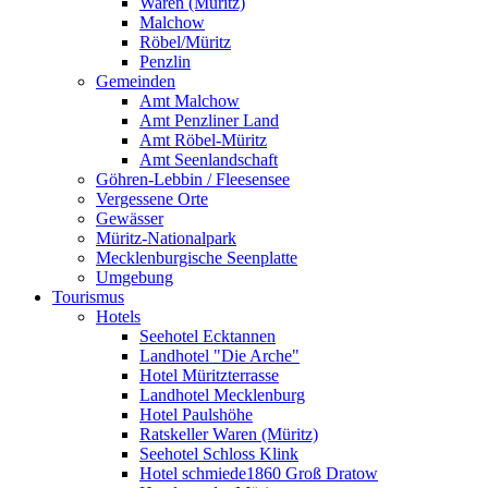
Waren (Müritz)
Malchow
Röbel/Müritz
Penzlin
Gemeinden
Amt Malchow
Amt Penzliner Land
Amt Röbel-Müritz
Amt Seenlandschaft
Göhren-Lebbin / Fleesensee
Vergessene Orte
Gewässer
Müritz-Nationalpark
Mecklenburgische Seenplatte
Umgebung
Tourismus
Hotels
Seehotel Ecktannen
Landhotel "Die Arche"
Hotel Müritzterrasse
Landhotel Mecklenburg
Hotel Paulshöhe
Ratskeller Waren (Müritz)
Seehotel Schloss Klink
Hotel schmiede1860 Groß Dratow