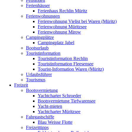
Pensionen
Ferienhäuser
Ferienhaus Rechlin Müritz
Ferienwohnungen
Ferienwohnung Vielist bei Waren (Müritz)
Ferienwohnung Müritzsee
Ferienwohnung Mirow
Campingplätze
Campingplatz Jabel
Bootsurlaub
Touristinformation
Touristinformation Rechlin
Touristinformation Fleesensee
Tourist-Information Waren (Müritz)
Urlaubsführer
Tourismus
Freizeit
Bootsvermietung
Yachtcharter Schroeder
Bootsvermietung Tiefwarensee
Yacht-mieten
Yachtcharter Müritzsee
Fahrgastschiffe
Blau Weisse Flotte
Freizeittipps