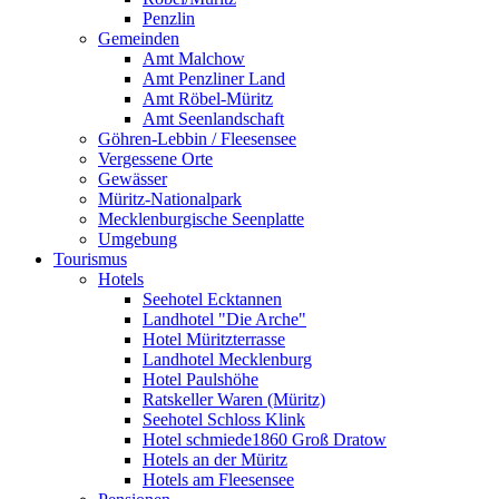
Penzlin
Gemeinden
Amt Malchow
Amt Penzliner Land
Amt Röbel-Müritz
Amt Seenlandschaft
Göhren-Lebbin / Fleesensee
Vergessene Orte
Gewässer
Müritz-Nationalpark
Mecklenburgische Seenplatte
Umgebung
Tourismus
Hotels
Seehotel Ecktannen
Landhotel "Die Arche"
Hotel Müritzterrasse
Landhotel Mecklenburg
Hotel Paulshöhe
Ratskeller Waren (Müritz)
Seehotel Schloss Klink
Hotel schmiede1860 Groß Dratow
Hotels an der Müritz
Hotels am Fleesensee