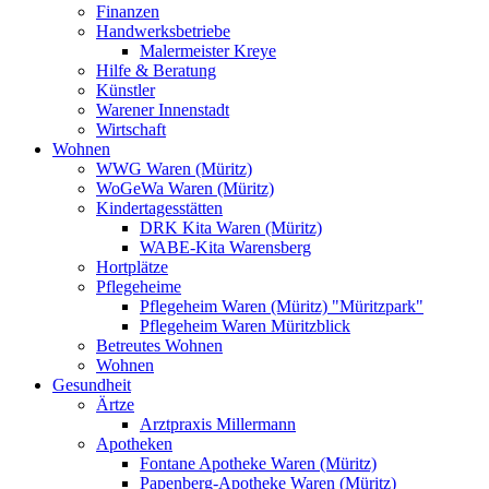
Finanzen
Handwerksbetriebe
Malermeister Kreye
Hilfe & Beratung
Künstler
Warener Innenstadt
Wirtschaft
Wohnen
WWG Waren (Müritz)
WoGeWa Waren (Müritz)
Kindertagesstätten
DRK Kita Waren (Müritz)
WABE-Kita Warensberg
Hortplätze
Pflegeheime
Pflegeheim Waren (Müritz) "Müritzpark"
Pflegeheim Waren Müritzblick
Betreutes Wohnen
Wohnen
Gesundheit
Ärtze
Arztpraxis Millermann
Apotheken
Fontane Apotheke Waren (Müritz)
Papenberg-Apotheke Waren (Müritz)