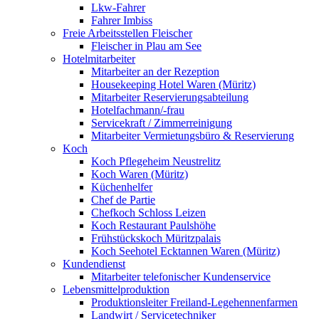
Lkw-Fahrer
Fahrer Imbiss
Freie Arbeitsstellen Fleischer
Fleischer in Plau am See
Hotelmitarbeiter
Mitarbeiter an der Rezeption
Housekeeping Hotel Waren (Müritz)
Mitarbeiter Reservierungsabteilung
Hotelfachmann/-frau
Servicekraft / Zimmerreinigung
Mitarbeiter Vermietungsbüro & Reservierung
Koch
Koch Pflegeheim Neustrelitz
Koch Waren (Müritz)
Küchenhelfer
Chef de Partie
Chefkoch Schloss Leizen
Koch Restaurant Paulshöhe
Frühstückskoch Müritzpalais
Koch Seehotel Ecktannen Waren (Müritz)
Kundendienst
Mitarbeiter telefonischer Kundenservice
Lebensmittelproduktion
Produktionsleiter Freiland-Legehennenfarmen
Landwirt / Servicetechniker