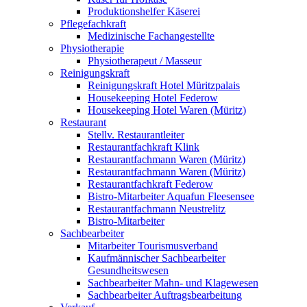
Produktionshelfer Käserei
Pflegefachkraft
Medizinische Fachangestellte
Physiotherapie
Physiotherapeut / Masseur
Reinigungskraft
Reinigungskraft Hotel Müritzpalais
Housekeeping Hotel Federow
Housekeeping Hotel Waren (Müritz)
Restaurant
Stellv. Restaurantleiter
Restaurantfachkraft Klink
Restaurantfachmann Waren (Müritz)
Restaurantfachmann Waren (Müritz)
Restaurantfachkraft Federow
Bistro-Mitarbeiter Aquafun Fleesensee
Restaurantfachmann Neustrelitz
Bistro-Mitarbeiter
Sachbearbeiter
Mitarbeiter Tourismusverband
Kaufmännischer Sachbearbeiter
Gesundheitswesen
Sachbearbeiter Mahn- und Klagewesen
Sachbearbeiter Auftragsbearbeitung