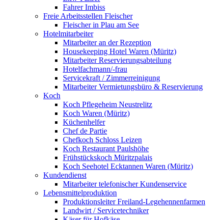
Fahrer Imbiss
Freie Arbeitsstellen Fleischer
Fleischer in Plau am See
Hotelmitarbeiter
Mitarbeiter an der Rezeption
Housekeeping Hotel Waren (Müritz)
Mitarbeiter Reservierungsabteilung
Hotelfachmann/-frau
Servicekraft / Zimmerreinigung
Mitarbeiter Vermietungsbüro & Reservierung
Koch
Koch Pflegeheim Neustrelitz
Koch Waren (Müritz)
Küchenhelfer
Chef de Partie
Chefkoch Schloss Leizen
Koch Restaurant Paulshöhe
Frühstückskoch Müritzpalais
Koch Seehotel Ecktannen Waren (Müritz)
Kundendienst
Mitarbeiter telefonischer Kundenservice
Lebensmittelproduktion
Produktionsleiter Freiland-Legehennenfarmen
Landwirt / Servicetechniker
Käser für Hofkäse