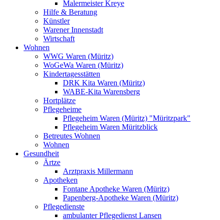
Malermeister Kreye
Hilfe & Beratung
Künstler
Warener Innenstadt
Wirtschaft
Wohnen
WWG Waren (Müritz)
WoGeWa Waren (Müritz)
Kindertagesstätten
DRK Kita Waren (Müritz)
WABE-Kita Warensberg
Hortplätze
Pflegeheime
Pflegeheim Waren (Müritz) "Müritzpark"
Pflegeheim Waren Müritzblick
Betreutes Wohnen
Wohnen
Gesundheit
Ärtze
Arztpraxis Millermann
Apotheken
Fontane Apotheke Waren (Müritz)
Papenberg-Apotheke Waren (Müritz)
Pflegedienste
ambulanter Pflegedienst Lansen