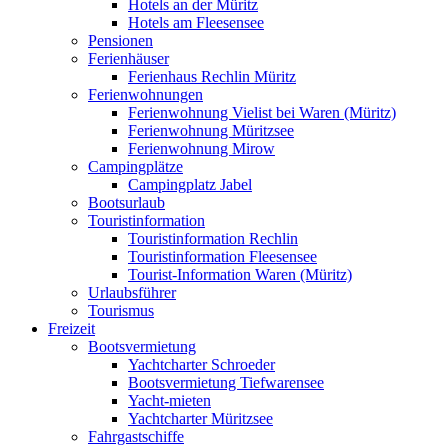
Hotels an der Müritz
Hotels am Fleesensee
Pensionen
Ferienhäuser
Ferienhaus Rechlin Müritz
Ferienwohnungen
Ferienwohnung Vielist bei Waren (Müritz)
Ferienwohnung Müritzsee
Ferienwohnung Mirow
Campingplätze
Campingplatz Jabel
Bootsurlaub
Touristinformation
Touristinformation Rechlin
Touristinformation Fleesensee
Tourist-Information Waren (Müritz)
Urlaubsführer
Tourismus
Freizeit
Bootsvermietung
Yachtcharter Schroeder
Bootsvermietung Tiefwarensee
Yacht-mieten
Yachtcharter Müritzsee
Fahrgastschiffe