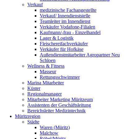
Verkauf
medizinische Fachangestellte
Verkauf/ Innendienststelle
Teamleiter im Innendienst
Verkäufer Vodafone-Filialen
Kaufmann/-frau - Einzelhandel
Lager & Logistik
Fleischereifachverkäufer
Verkäufer für Hofkäse
Außendienstmitarbeiter Agropartner Neu
Schloen
Wellness & Fitness
Masseur
Rettungsschwimmer
Marina Mitarbeiter
Küster
Regionalmanager
Mitarbeiter Marketing Müritzeum
Assistenten der Geschäftsleitung
Bereichsleiter Medizintechnik
Müritzregion
Städte
Waren (Müritz)
Malchow
Röbel/Müritz