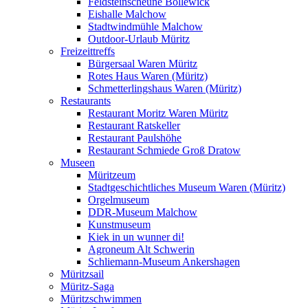
Feldsteinscheune Bollewick
Eishalle Malchow
Stadtwindmühle Malchow
Outdoor-Urlaub Müritz
Freizeittreffs
Bürgersaal Waren Müritz
Rotes Haus Waren (Müritz)
Schmetterlingshaus Waren (Müritz)
Restaurants
Restaurant Moritz Waren Müritz
Restaurant Ratskeller
Restaurant Paulshöhe
Restaurant Schmiede Groß Dratow
Museen
Müritzeum
Stadtgeschichtliches Museum Waren (Müritz)
Orgelmuseum
DDR-Museum Malchow
Kunstmuseum
Kiek in un wunner di!
Agroneum Alt Schwerin
Schliemann-Museum Ankershagen
Müritzsail
Müritz-Saga
Müritzschwimmen