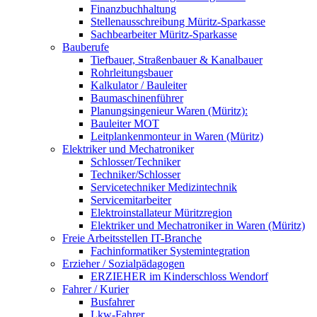
Finanzbuchhaltung
Stellenausschreibung Müritz-Sparkasse
Sachbearbeiter Müritz-Sparkasse
Bauberufe
Tiefbauer, Straßenbauer & Kanalbauer
Rohrleitungsbauer
Kalkulator / Bauleiter
Baumaschinenführer
Planungsingenieur Waren (Müritz):
Bauleiter MOT
Leitplankenmonteur in Waren (Müritz)
Elektriker und Mechatroniker
Schlosser/Techniker
Techniker/Schlosser
Servicetechniker Medizintechnik
Servicemitarbeiter
Elektroinstallateur Müritzregion
Elektriker und Mechatroniker in Waren (Müritz)
Freie Arbeitsstellen IT-Branche
Fachinformatiker Systemintegration
Erzieher / Sozialpädagogen
ERZIEHER im Kinderschloss Wendorf
Fahrer / Kurier
Busfahrer
Lkw-Fahrer