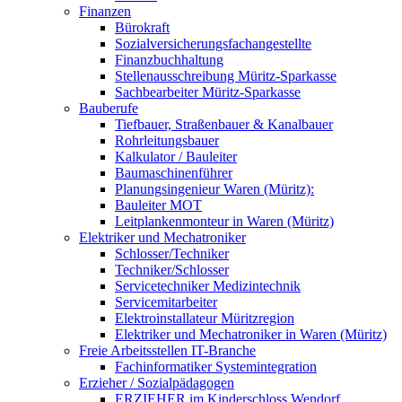
Finanzen
Bürokraft
Sozialversicherungsfachangestellte
Finanzbuchhaltung
Stellenausschreibung Müritz-Sparkasse
Sachbearbeiter Müritz-Sparkasse
Bauberufe
Tiefbauer, Straßenbauer & Kanalbauer
Rohrleitungsbauer
Kalkulator / Bauleiter
Baumaschinenführer
Planungsingenieur Waren (Müritz):
Bauleiter MOT
Leitplankenmonteur in Waren (Müritz)
Elektriker und Mechatroniker
Schlosser/Techniker
Techniker/Schlosser
Servicetechniker Medizintechnik
Servicemitarbeiter
Elektroinstallateur Müritzregion
Elektriker und Mechatroniker in Waren (Müritz)
Freie Arbeitsstellen IT-Branche
Fachinformatiker Systemintegration
Erzieher / Sozialpädagogen
ERZIEHER im Kinderschloss Wendorf