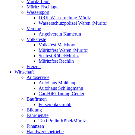
Müritz-Lauf
Müritz Fischtage
Wassersport
DRK Wasserrettung Müritz
Wasserschutzpolizei Waren (Müritz)
Vereine
Angelverein Kamerun
Volksfeste
Volksfest Malchow
Müritzfest Waren (Müritz)
Seefest Röbel/Müritz
Müritzfest Rechlin
Freizeit
Wirtschaft
Autoservice
Autohaus Multhaup
Autohaus Schlingmann
Car-HiFi Tuning Center
Baufirmen
Fersemota Gmbh
Bildung
Fahrdienste
Taxi Pollin Röbel/Müritz
Finanzen
Handwerksbetriebe