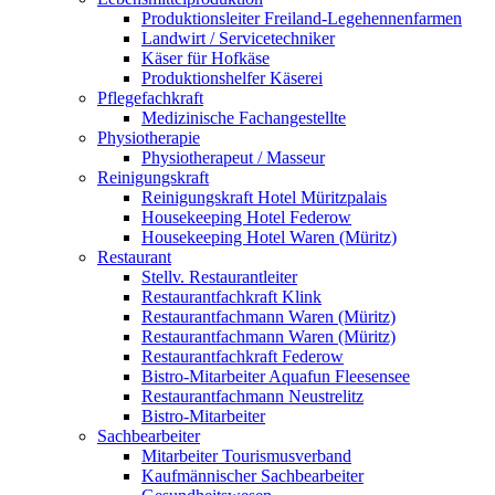
Produktionsleiter Freiland-Legehennenfarmen
Landwirt / Servicetechniker
Käser für Hofkäse
Produktionshelfer Käserei
Pflegefachkraft
Medizinische Fachangestellte
Physiotherapie
Physiotherapeut / Masseur
Reinigungskraft
Reinigungskraft Hotel Müritzpalais
Housekeeping Hotel Federow
Housekeeping Hotel Waren (Müritz)
Restaurant
Stellv. Restaurantleiter
Restaurantfachkraft Klink
Restaurantfachmann Waren (Müritz)
Restaurantfachmann Waren (Müritz)
Restaurantfachkraft Federow
Bistro-Mitarbeiter Aquafun Fleesensee
Restaurantfachmann Neustrelitz
Bistro-Mitarbeiter
Sachbearbeiter
Mitarbeiter Tourismusverband
Kaufmännischer Sachbearbeiter