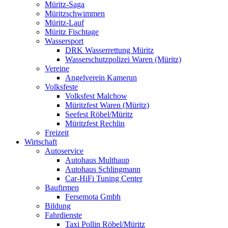
Müritz-Saga
Müritzschwimmen
Müritz-Lauf
Müritz Fischtage
Wassersport
DRK Wasserrettung Müritz
Wasserschutzpolizei Waren (Müritz)
Vereine
Angelverein Kamerun
Volksfeste
Volksfest Malchow
Müritzfest Waren (Müritz)
Seefest Röbel/Müritz
Müritzfest Rechlin
Freizeit
Wirtschaft
Autoservice
Autohaus Multhaup
Autohaus Schlingmann
Car-HiFi Tuning Center
Baufirmen
Fersemota Gmbh
Bildung
Fahrdienste
Taxi Pollin Röbel/Müritz