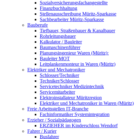
Sozialversicherungsfachangestellte
Finanzbuchhaltung
Stellenausschreibung Müritz-Sparkasse
Sachbearbeiter Müritz-Sparkasse
Bauberufe
Tiefbauer, Straßenbauer & Kanalbauer
Rohrleitungsbauer
Kalkulator / Bauleiter
Baumaschinenführer
Planungsingenieur Waren (Müritz):
Bauleiter MOT
Leitplankenmonteur in Waren (Müritz)
Elektriker und Mechatroniker
Schlosser/Techniker
Techniker/Schlosser
Servicetechniker Medizintechnik
Servicemitarbeiter
Elektroinstallateur Müritzregion
Elektriker und Mechatroniker in Waren (Müritz)
Freie Arbeitsstellen IT-Branche
Fachinformatiker Systemintegration
Erzieher / Sozialpädagogen
ERZIEHER im Kinderschloss Wendorf
Fahrer / Kurier
Busfahrer