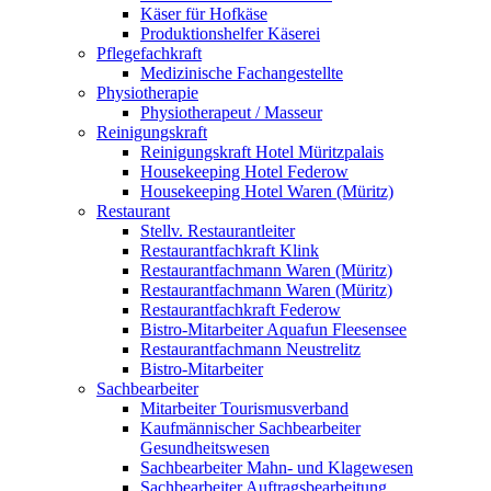
Käser für Hofkäse
Produktionshelfer Käserei
Pflegefachkraft
Medizinische Fachangestellte
Physiotherapie
Physiotherapeut / Masseur
Reinigungskraft
Reinigungskraft Hotel Müritzpalais
Housekeeping Hotel Federow
Housekeeping Hotel Waren (Müritz)
Restaurant
Stellv. Restaurantleiter
Restaurantfachkraft Klink
Restaurantfachmann Waren (Müritz)
Restaurantfachmann Waren (Müritz)
Restaurantfachkraft Federow
Bistro-Mitarbeiter Aquafun Fleesensee
Restaurantfachmann Neustrelitz
Bistro-Mitarbeiter
Sachbearbeiter
Mitarbeiter Tourismusverband
Kaufmännischer Sachbearbeiter
Gesundheitswesen
Sachbearbeiter Mahn- und Klagewesen
Sachbearbeiter Auftragsbearbeitung