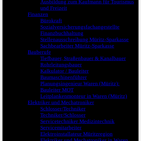
Ausbildung zum Kaufmann für Tourismus
und Freizeit
Finanzen
Bürokraft
Sozialversicherungsfachangestellte
Finanzbuchhaltung
Stellenausschreibung Müritz-Sparkasse
Sachbearbeiter Müritz-Sparkasse
Bauberufe
Tiefbauer, Straßenbauer & Kanalbauer
Rohrleitungsbauer
Kalkulator / Bauleiter
Baumaschinenführer
Planungsingenieur Waren (Müritz):
Bauleiter MOT
Leitplankenmonteur in Waren (Müritz)
Elektriker und Mechatroniker
Schlosser/Techniker
Techniker/Schlosser
Servicetechniker Medizintechnik
Servicemitarbeiter
Elektroinstallateur Müritzregion
Elektriker und Mechatroniker in Waren