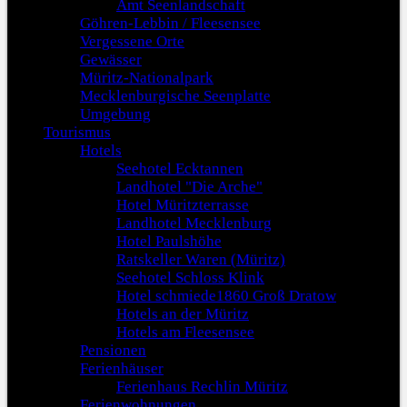
Amt Seenlandschaft
Göhren-Lebbin / Fleesensee
Vergessene Orte
Gewässer
Müritz-Nationalpark
Mecklenburgische Seenplatte
Umgebung
Tourismus
Hotels
Seehotel Ecktannen
Landhotel "Die Arche"
Hotel Müritzterrasse
Landhotel Mecklenburg
Hotel Paulshöhe
Ratskeller Waren (Müritz)
Seehotel Schloss Klink
Hotel schmiede1860 Groß Dratow
Hotels an der Müritz
Hotels am Fleesensee
Pensionen
Ferienhäuser
Ferienhaus Rechlin Müritz
Ferienwohnungen