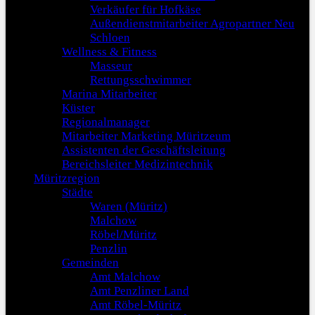
Verkäufer für Hofkäse
Außendienstmitarbeiter Agropartner Neu
Schloen
Wellness & Fitness
Masseur
Rettungsschwimmer
Marina Mitarbeiter
Küster
Regionalmanager
Mitarbeiter Marketing Müritzeum
Assistenten der Geschäftsleitung
Bereichsleiter Medizintechnik
Müritzregion
Städte
Waren (Müritz)
Malchow
Röbel/Müritz
Penzlin
Gemeinden
Amt Malchow
Amt Penzliner Land
Amt Röbel-Müritz