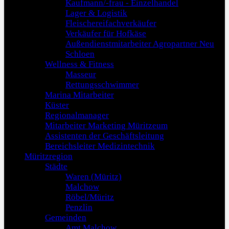
Kaufmann/-frau - Einzelhandel
Lager & Logistik
Fleischereifachverkäufer
Verkäufer für Hofkäse
Außendienstmitarbeiter Agropartner Neu
Schloen
Wellness & Fitness
Masseur
Rettungsschwimmer
Marina Mitarbeiter
Küster
Regionalmanager
Mitarbeiter Marketing Müritzeum
Assistenten der Geschäftsleitung
Bereichsleiter Medizintechnik
Müritzregion
Städte
Waren (Müritz)
Malchow
Röbel/Müritz
Penzlin
Gemeinden
Amt Malchow