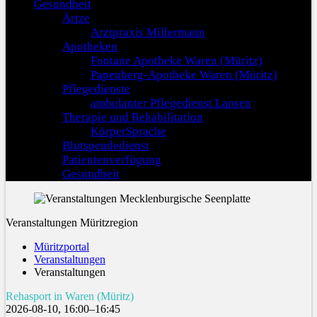
Gesundheit
Ärtze
Arztpraxis Millermann
Apotheken
Fontane Apotheke Waren (Müritz)
Papenberg-Apotheke Waren (Müritz)
Pflegedienste
ambulanter Pflegedienst Lansen
Therapie und Rehabilitation
KörperSprache
Blutspendedienst
Patientenverfügung
Gesundheit
Veranstaltungen Müritzregion
Müritzportal
Veranstaltungen
Veranstaltungen
Rehasport in Waren (Müritz)
2026-08-10, 16:00–16:45