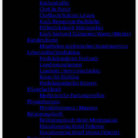
Küchenhelfer
Chef de Partie
Chefkoch Schloss Leizen
Koch Restaurant Paulshöhe
Frühstückskoch Müritzpalais
Koch Seehotel Ecktannen Waren (Müritz)
Kundendienst
Mitarbeiter telefonischer Kundenservice
Lebensmittelproduktion
Produktionsleiter Freiland-
Legehennenfarmen
Landwirt / Servicetechniker
Käser für Hofkäse
Produktionshelfer Käserei
Pflegefachkraft
Medizinische Fachangestellte
Physiotherapie
Physiotherapeut / Masseur
Reinigungskraft
Reinigungskraft Hotel Müritzpalais
Housekeeping Hotel Federow
Housekeeping Hotel Waren (Müritz)