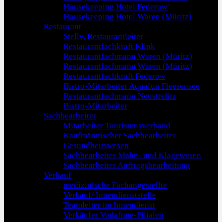
Housekeeping Hotel Federow
Housekeeping Hotel Waren (Müritz)
Restaurant
Stellv. Restaurantleiter
Restaurantfachkraft Klink
Restaurantfachmann Waren (Müritz)
Restaurantfachmann Waren (Müritz)
Restaurantfachkraft Federow
Bistro-Mitarbeiter Aquafun Fleesensee
Restaurantfachmann Neustrelitz
Bistro-Mitarbeiter
Sachbearbeiter
Mitarbeiter Tourismusverband
Kaufmännischer Sachbearbeiter
Gesundheitswesen
Sachbearbeiter Mahn- und Klagewesen
Sachbearbeiter Auftragsbearbeitung
Verkauf
medizinische Fachangestellte
Verkauf/ Innendienststelle
Teamleiter im Innendienst
Verkäufer Vodafone-Filialen