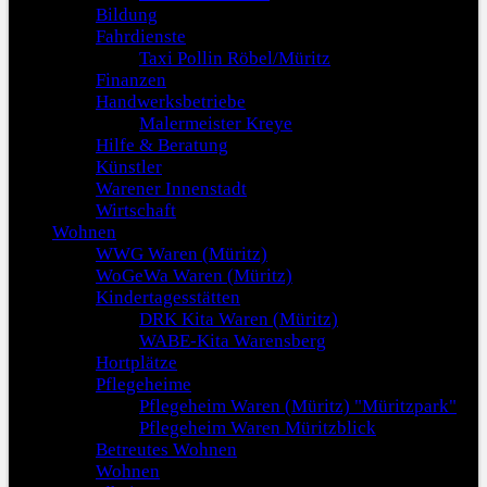
Bildung
Fahrdienste
Taxi Pollin Röbel/Müritz
Finanzen
Handwerksbetriebe
Malermeister Kreye
Hilfe & Beratung
Künstler
Warener Innenstadt
Wirtschaft
Wohnen
WWG Waren (Müritz)
WoGeWa Waren (Müritz)
Kindertagesstätten
DRK Kita Waren (Müritz)
WABE-Kita Warensberg
Hortplätze
Pflegeheime
Pflegeheim Waren (Müritz) "Müritzpark"
Pflegeheim Waren Müritzblick
Betreutes Wohnen
Wohnen