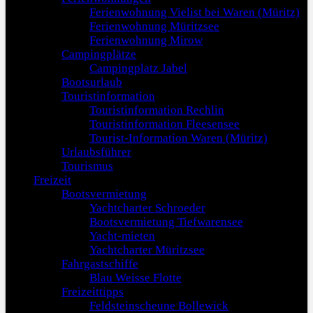
Ferienwohnung Vielist bei Waren (Müritz)
Ferienwohnung Müritzsee
Ferienwohnung Mirow
Campingplätze
Campingplatz Jabel
Bootsurlaub
Touristinformation
Touristinformation Rechlin
Touristinformation Fleesensee
Tourist-Information Waren (Müritz)
Urlaubsführer
Tourismus
Freizeit
Bootsvermietung
Yachtcharter Schroeder
Bootsvermietung Tiefwarensee
Yacht-mieten
Yachtcharter Müritzsee
Fahrgastschiffe
Blau Weisse Flotte
Freizeittipps
Feldsteinscheune Bollewick