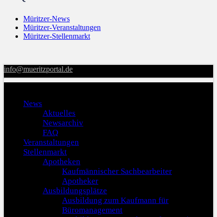
Müritzer-News
Müritzer-Veranstaltungen
Müritzer-Stellenmarkt
info@mueritzportal.de
Menu
News
Aktuelles
Newsarchiv
FAQ
Veranstaltungen
Stellenmarkt
Apotheken
Kaufmännischer Sachbearbeiter
Apotheker
Ausbildungsplätze
Ausbildung zum Kaufmann für
Büromanagement