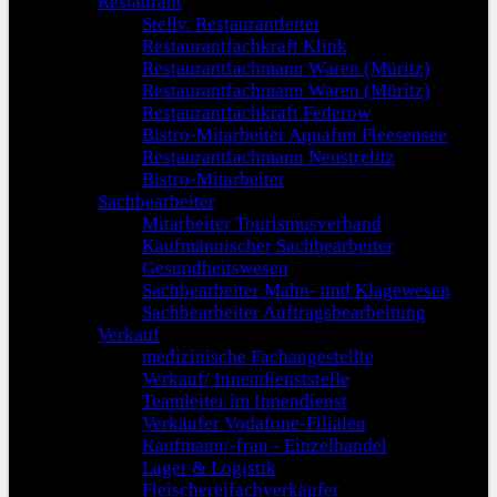
Restaurant
Stellv. Restaurantleiter
Restaurantfachkraft Klink
Restaurantfachmann Waren (Müritz)
Restaurantfachmann Waren (Müritz)
Restaurantfachkraft Federow
Bistro-Mitarbeiter Aquafun Fleesensee
Restaurantfachmann Neustrelitz
Bistro-Mitarbeiter
Sachbearbeiter
Mitarbeiter Tourismusverband
Kaufmännischer Sachbearbeiter
Gesundheitswesen
Sachbearbeiter Mahn- und Klagewesen
Sachbearbeiter Auftragsbearbeitung
Verkauf
medizinische Fachangestellte
Verkauf/ Innendienststelle
Teamleiter im Innendienst
Verkäufer Vodafone-Filialen
Kaufmann/-frau - Einzelhandel
Lager & Logistik
Fleischereifachverkäufer