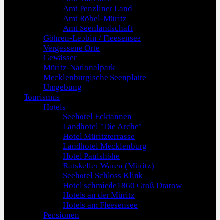
Amt Penzliner Land
Amt Röbel-Müritz
Amt Seenlandschaft
Göhren-Lebbin / Fleesensee
Vergessene Orte
Gewässer
Müritz-Nationalpark
Mecklenburgische Seenplatte
Umgebung
Tourismus
Hotels
Seehotel Ecktannen
Landhotel "Die Arche"
Hotel Müritzterrasse
Landhotel Mecklenburg
Hotel Paulshöhe
Ratskeller Waren (Müritz)
Seehotel Schloss Klink
Hotel schmiede1860 Groß Dratow
Hotels an der Müritz
Hotels am Fleesensee
Pensionen