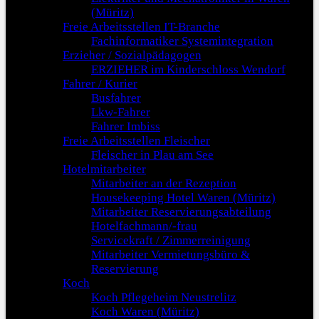
(Müritz)
Freie Arbeitsstellen IT-Branche
Fachinformatiker Systemintegration
Erzieher / Sozialpädagogen
ERZIEHER im Kinderschloss Wendorf
Fahrer / Kurier
Busfahrer
Lkw-Fahrer
Fahrer Imbiss
Freie Arbeitsstellen Fleischer
Fleischer in Plau am See
Hotelmitarbeiter
Mitarbeiter an der Rezeption
Housekeeping Hotel Waren (Müritz)
Mitarbeiter Reservierungsabteilung
Hotelfachmann/-frau
Servicekraft / Zimmerreinigung
Mitarbeiter Vermietungsbüro &
Reservierung
Koch
Koch Pflegeheim Neustrelitz
Koch Waren (Müritz)