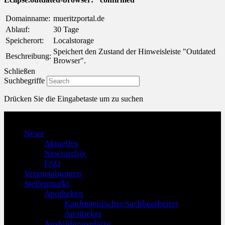
Domainname:
mueritzportal.de
Ablauf:
30 Tage
Speicherort:
Localstorage
Speichert den Zustand der Hinweisleiste "Outdated
Beschreibung:
Browser".
Schließen
Suchbegriffe
Drücken Sie die Eingabetaste um zu suchen
Menu
News
Aktuelles
Newsarchiv
FAQ
Veranstaltungen
Stellenmarkt
Apotheken
Kaufmännischer Sachbearbeiter
Apotheker
Ausbildungsplätze