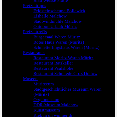
Blau Weisse Flotte
Freizeittipps
Feldsteinscheune Bollewick
Eishalle Malchow
Stadtwindmühle Malchow
Outdoor-Urlaub Müritz
Freizeittreffs
Bürgersaal Waren Müritz
Rotes Haus Waren (Müritz)
Schmetterlingshaus Waren (Müritz)
Restaurants
Restaurant Moritz Waren Müritz
Restaurant Ratskeller
Restaurant Paulshöhe
Restaurant Schmiede Groß Dratow
Museen
Müritzeum
Stadtgeschichtliches Museum Waren
(Müritz)
Orgelmuseum
DDR-Museum Malchow
Kunstmuseum
Kiek in un wunner di!