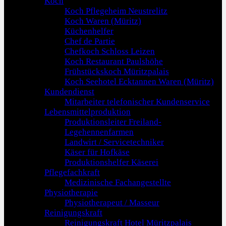
Koch
Koch Pflegeheim Neustrelitz
Koch Waren (Müritz)
Küchenhelfer
Chef de Partie
Chefkoch Schloss Leizen
Koch Restaurant Paulshöhe
Frühstückskoch Müritzpalais
Koch Seehotel Ecktannen Waren (Müritz)
Kundendienst
Mitarbeiter telefonischer Kundenservice
Lebensmittelproduktion
Produktionsleiter Freiland-
Legehennenfarmen
Landwirt / Servicetechniker
Käser für Hofkäse
Produktionshelfer Käserei
Pflegefachkraft
Medizinische Fachangestellte
Physiotherapie
Physiotherapeut / Masseur
Reinigungskraft
Reinigungskraft Hotel Müritzpalais