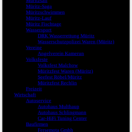
Müritzsail
Müritz-Saga
Müritzschwimmen
Müritz-Lauf
Müritz Fischtage
Wassersport
DRK Wasserrettung Müritz
Wasserschutzpolizei Waren (Müritz)
Vereine
Angelverein Kamerun
Volksfeste
Volksfest Malchow
Müritzfest Waren (Müritz)
Seefest Röbel/Müritz
Müritzfest Rechlin
Freizeit
Wirtschaft
Autoservice
Autohaus Multhaup
Autohaus Schlingmann
Car-HiFi Tuning Center
Baufirmen
Fersemota Gmbh