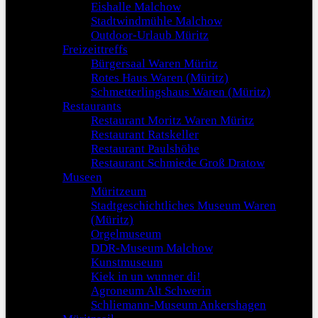
Eishalle Malchow
Stadtwindmühle Malchow
Outdoor-Urlaub Müritz
Freizeittreffs
Bürgersaal Waren Müritz
Rotes Haus Waren (Müritz)
Schmetterlingshaus Waren (Müritz)
Restaurants
Restaurant Moritz Waren Müritz
Restaurant Ratskeller
Restaurant Paulshöhe
Restaurant Schmiede Groß Dratow
Museen
Müritzeum
Stadtgeschichtliches Museum Waren
(Müritz)
Orgelmuseum
DDR-Museum Malchow
Kunstmuseum
Kiek in un wunner di!
Agroneum Alt Schwerin
Schliemann-Museum Ankershagen