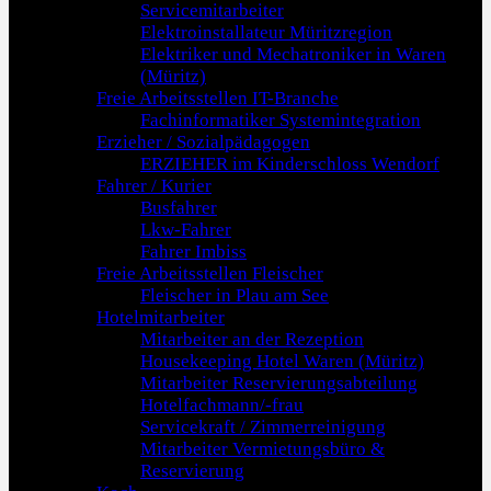
Servicemitarbeiter
Elektroinstallateur Müritzregion
Elektriker und Mechatroniker in Waren
(Müritz)
Freie Arbeitsstellen IT-Branche
Fachinformatiker Systemintegration
Erzieher / Sozialpädagogen
ERZIEHER im Kinderschloss Wendorf
Fahrer / Kurier
Busfahrer
Lkw-Fahrer
Fahrer Imbiss
Freie Arbeitsstellen Fleischer
Fleischer in Plau am See
Hotelmitarbeiter
Mitarbeiter an der Rezeption
Housekeeping Hotel Waren (Müritz)
Mitarbeiter Reservierungsabteilung
Hotelfachmann/-frau
Servicekraft / Zimmerreinigung
Mitarbeiter Vermietungsbüro &
Reservierung