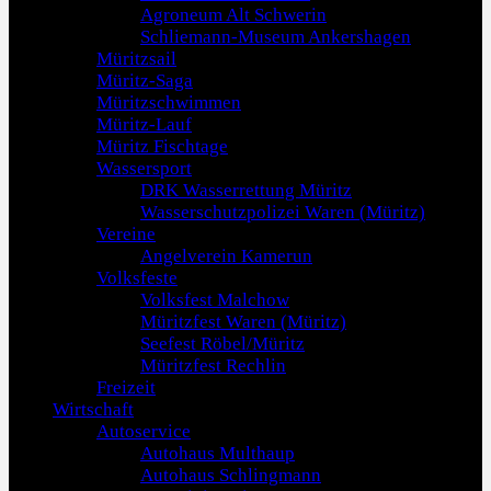
Agroneum Alt Schwerin
Schliemann-Museum Ankershagen
Müritzsail
Müritz-Saga
Müritzschwimmen
Müritz-Lauf
Müritz Fischtage
Wassersport
DRK Wasserrettung Müritz
Wasserschutzpolizei Waren (Müritz)
Vereine
Angelverein Kamerun
Volksfeste
Volksfest Malchow
Müritzfest Waren (Müritz)
Seefest Röbel/Müritz
Müritzfest Rechlin
Freizeit
Wirtschaft
Autoservice
Autohaus Multhaup
Autohaus Schlingmann