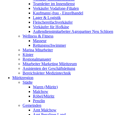
Teamleiter im Innendienst
Verkäufer Vodafone-Filialen
Kaufmann/-frau - Einzelhandel
Lager & Logistik
Fleischereifachverkäufer
Verkäufer für Hofkäse
Außendienstmitarbeiter Agropartner Neu Schloen
Wellness & Fitness
Masseur
Rettungsschwimmer
Marina Mitarbeiter
Küster
Regionalmanager
Mitarbeiter Marketing Müritzeum
Assistenten der Geschäftsleitung
Bereichsleiter Medizintechnik
Müritzregion
Städte
Waren (Müritz)
Malchow
Röbel/Müritz
Penzlin
Gemeinden
Amt Malchow
Amt Penzliner Land