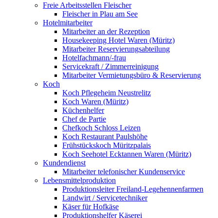
Freie Arbeitsstellen Fleischer
Fleischer in Plau am See
Hotelmitarbeiter
Mitarbeiter an der Rezeption
Housekeeping Hotel Waren (Müritz)
Mitarbeiter Reservierungsabteilung
Hotelfachmann/-frau
Servicekraft / Zimmerreinigung
Mitarbeiter Vermietungsbüro & Reservierung
Koch
Koch Pflegeheim Neustrelitz
Koch Waren (Müritz)
Küchenhelfer
Chef de Partie
Chefkoch Schloss Leizen
Koch Restaurant Paulshöhe
Frühstückskoch Müritzpalais
Koch Seehotel Ecktannen Waren (Müritz)
Kundendienst
Mitarbeiter telefonischer Kundenservice
Lebensmittelproduktion
Produktionsleiter Freiland-Legehennenfarmen
Landwirt / Servicetechniker
Käser für Hofkäse
Produktionshelfer Käserei