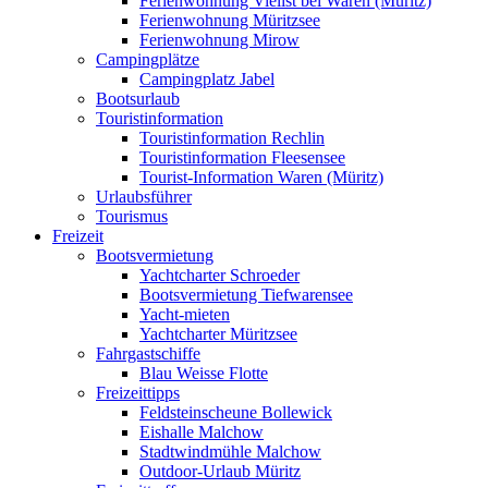
Ferienwohnung Vielist bei Waren (Müritz)
Ferienwohnung Müritzsee
Ferienwohnung Mirow
Campingplätze
Campingplatz Jabel
Bootsurlaub
Touristinformation
Touristinformation Rechlin
Touristinformation Fleesensee
Tourist-Information Waren (Müritz)
Urlaubsführer
Tourismus
Freizeit
Bootsvermietung
Yachtcharter Schroeder
Bootsvermietung Tiefwarensee
Yacht-mieten
Yachtcharter Müritzsee
Fahrgastschiffe
Blau Weisse Flotte
Freizeittipps
Feldsteinscheune Bollewick
Eishalle Malchow
Stadtwindmühle Malchow
Outdoor-Urlaub Müritz