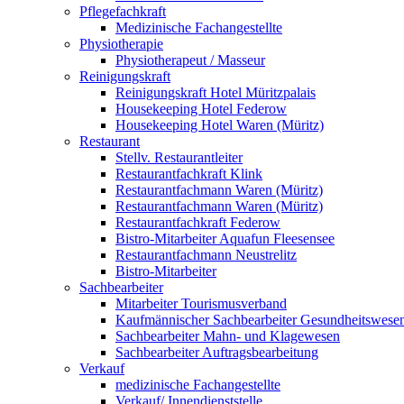
Pflegefachkraft
Medizinische Fachangestellte
Physiotherapie
Physiotherapeut / Masseur
Reinigungskraft
Reinigungskraft Hotel Müritzpalais
Housekeeping Hotel Federow
Housekeeping Hotel Waren (Müritz)
Restaurant
Stellv. Restaurantleiter
Restaurantfachkraft Klink
Restaurantfachmann Waren (Müritz)
Restaurantfachmann Waren (Müritz)
Restaurantfachkraft Federow
Bistro-Mitarbeiter Aquafun Fleesensee
Restaurantfachmann Neustrelitz
Bistro-Mitarbeiter
Sachbearbeiter
Mitarbeiter Tourismusverband
Kaufmännischer Sachbearbeiter Gesundheitswese
Sachbearbeiter Mahn- und Klagewesen
Sachbearbeiter Auftragsbearbeitung
Verkauf
medizinische Fachangestellte
Verkauf/ Innendienststelle