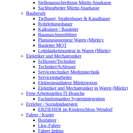
Stellenausschreibung Müritz-Sparkasse
Sachbearbeiter Müritz-Sparkasse
Bauberufe
Tiefbauer, Straßenbauer & Kanalbauer
Rohrleitungsbauer
Kalkulator / Bauleiter
Baumaschinenführer
Planungsingenieur Waren (Müritz):
Bauleiter MOT
Leitplankenmonteur in Waren (Müritz)
Elektriker und Mechatroniker
Schlosser/Techniker
Techniker/Schlosser
Servicetechniker Medizintechnik
Servicemitarbeiter
Elektroinstallateur Müritzregion
Elektriker und Mechatroniker in Waren (Müritz)
Freie Arbeitsstellen IT-Branche
Fachinformatiker Systemintegration
Erzieher / Sozialpädagogen
ERZIEHER im Kinderschloss Wendorf
Fahrer / Kurier
Busfahrer
Lkw-Fahrer
Fahrer Imbiss