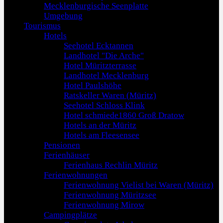
Mecklenburgische Seenplatte
Umgebung
Tourismus
Hotels
Seehotel Ecktannen
Landhotel "Die Arche"
Hotel Müritzterrasse
Landhotel Mecklenburg
Hotel Paulshöhe
Ratskeller Waren (Müritz)
Seehotel Schloss Klink
Hotel schmiede1860 Groß Dratow
Hotels an der Müritz
Hotels am Fleesensee
Pensionen
Ferienhäuser
Ferienhaus Rechlin Müritz
Ferienwohnungen
Ferienwohnung Vielist bei Waren (Müritz)
Ferienwohnung Müritzsee
Ferienwohnung Mirow
Campingplätze