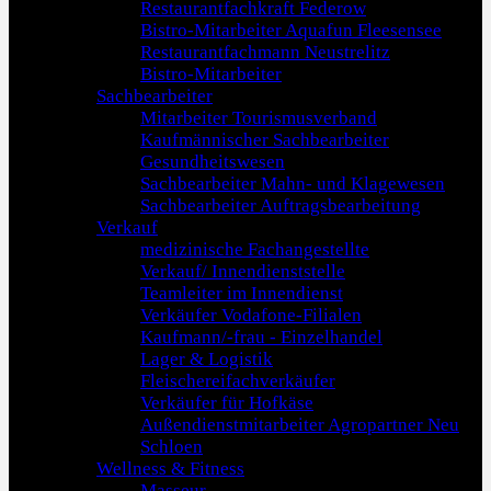
Restaurantfachkraft Federow
Bistro-Mitarbeiter Aquafun Fleesensee
Restaurantfachmann Neustrelitz
Bistro-Mitarbeiter
Sachbearbeiter
Mitarbeiter Tourismusverband
Kaufmännischer Sachbearbeiter
Gesundheitswesen
Sachbearbeiter Mahn- und Klagewesen
Sachbearbeiter Auftragsbearbeitung
Verkauf
medizinische Fachangestellte
Verkauf/ Innendienststelle
Teamleiter im Innendienst
Verkäufer Vodafone-Filialen
Kaufmann/-frau - Einzelhandel
Lager & Logistik
Fleischereifachverkäufer
Verkäufer für Hofkäse
Außendienstmitarbeiter Agropartner Neu
Schloen
Wellness & Fitness
Masseur