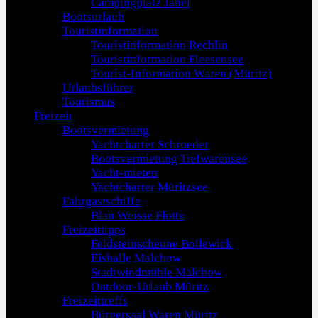
Campingplatz Jabel
Bootsurlaub
Touristinformation
Touristinformation Rechlin
Touristinformation Fleesensee
Tourist-Information Waren (Müritz)
Urlaubsführer
Tourismus
Freizeit
Bootsvermietung
Yachtcharter Schroeder
Bootsvermietung Tiefwarensee
Yacht-mieten
Yachtcharter Müritzsee
Fahrgastschiffe
Blau Weisse Flotte
Freizeittipps
Feldsteinscheune Bollewick
Eishalle Malchow
Stadtwindmühle Malchow
Outdoor-Urlaub Müritz
Freizeittreffs
Bürgersaal Waren Müritz