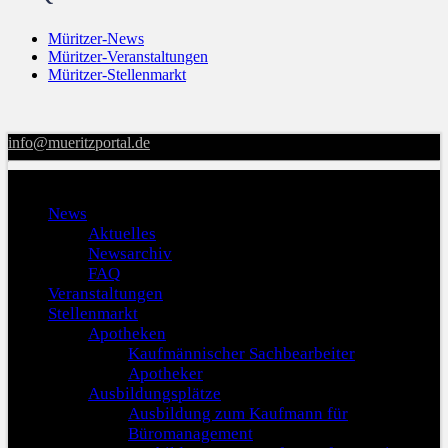
Müritzer-News
Müritzer-Veranstaltungen
Müritzer-Stellenmarkt
info@mueritzportal.de
Menu
News
Aktuelles
Newsarchiv
FAQ
Veranstaltungen
Stellenmarkt
Apotheken
Kaufmännischer Sachbearbeiter
Apotheker
Ausbildungsplätze
Ausbildung zum Kaufmann für
Büromanagement