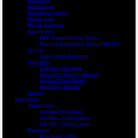
Müritzsail
Müritz-Saga
Müritzschwimmen
Müritz-Lauf
Müritz Fischtage
Wassersport
DRK Wasserrettung Müritz
Wasserschutzpolizei Waren (Müritz)
Vereine
Angelverein Kamerun
Volksfeste
Volksfest Malchow
Müritzfest Waren (Müritz)
Seefest Röbel/Müritz
Müritzfest Rechlin
Freizeit
Wirtschaft
Autoservice
Autohaus Multhaup
Autohaus Schlingmann
Car-HiFi Tuning Center
Baufirmen
Fersemota Gmbh