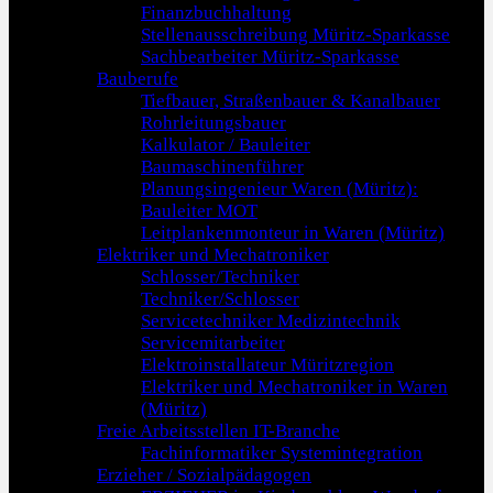
Finanzbuchhaltung
Stellenausschreibung Müritz-Sparkasse
Sachbearbeiter Müritz-Sparkasse
Bauberufe
Tiefbauer, Straßenbauer & Kanalbauer
Rohrleitungsbauer
Kalkulator / Bauleiter
Baumaschinenführer
Planungsingenieur Waren (Müritz):
Bauleiter MOT
Leitplankenmonteur in Waren (Müritz)
Elektriker und Mechatroniker
Schlosser/Techniker
Techniker/Schlosser
Servicetechniker Medizintechnik
Servicemitarbeiter
Elektroinstallateur Müritzregion
Elektriker und Mechatroniker in Waren
(Müritz)
Freie Arbeitsstellen IT-Branche
Fachinformatiker Systemintegration
Erzieher / Sozialpädagogen