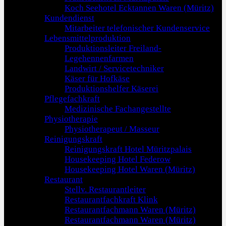
Koch Seehotel Ecktannen Waren (Müritz)
Kundendienst
Mitarbeiter telefonischer Kundenservice
Lebensmittelproduktion
Produktionsleiter Freiland-
Legehennenfarmen
Landwirt / Servicetechniker
Käser für Hofkäse
Produktionshelfer Käserei
Pflegefachkraft
Medizinische Fachangestellte
Physiotherapie
Physiotherapeut / Masseur
Reinigungskraft
Reinigungskraft Hotel Müritzpalais
Housekeeping Hotel Federow
Housekeeping Hotel Waren (Müritz)
Restaurant
Stellv. Restaurantleiter
Restaurantfachkraft Klink
Restaurantfachmann Waren (Müritz)
Restaurantfachmann Waren (Müritz)