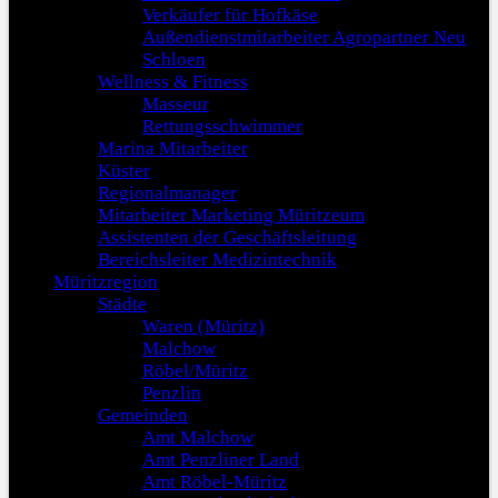
Verkäufer für Hofkäse
Außendienstmitarbeiter Agropartner Neu
Schloen
Wellness & Fitness
Masseur
Rettungsschwimmer
Marina Mitarbeiter
Küster
Regionalmanager
Mitarbeiter Marketing Müritzeum
Assistenten der Geschäftsleitung
Bereichsleiter Medizintechnik
Müritzregion
Städte
Waren (Müritz)
Malchow
Röbel/Müritz
Penzlin
Gemeinden
Amt Malchow
Amt Penzliner Land
Amt Röbel-Müritz