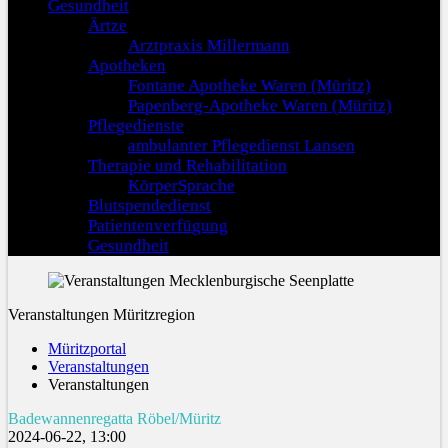
Gesundheit
Ärtze
Arztpraxis Millermann
Apotheken
Fontane Apotheke Waren (Müritz)
Papenberg-Apotheke Waren (Müritz)
Pflegedienste
ambulanter Pflegedienst Lansen
Therapie und Rehabilitation
KörperSprache
Blutspendedienst
Patientenverfügung
Gesundheit
Veranstaltungen Müritzregion
Müritzportal
Veranstaltungen
Veranstaltungen
Badewannenregatta Röbel/Müritz
2024-06-22, 13:00