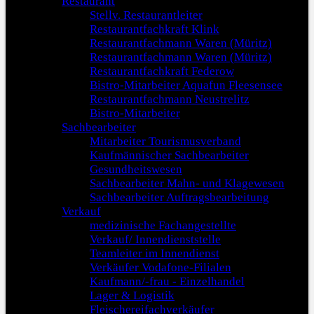
Restaurant
Stellv. Restaurantleiter
Restaurantfachkraft Klink
Restaurantfachmann Waren (Müritz)
Restaurantfachmann Waren (Müritz)
Restaurantfachkraft Federow
Bistro-Mitarbeiter Aquafun Fleesensee
Restaurantfachmann Neustrelitz
Bistro-Mitarbeiter
Sachbearbeiter
Mitarbeiter Tourismusverband
Kaufmännischer Sachbearbeiter
Gesundheitswesen
Sachbearbeiter Mahn- und Klagewesen
Sachbearbeiter Auftragsbearbeitung
Verkauf
medizinische Fachangestellte
Verkauf/ Innendienststelle
Teamleiter im Innendienst
Verkäufer Vodafone-Filialen
Kaufmann/-frau - Einzelhandel
Lager & Logistik
Fleischereifachverkäufer