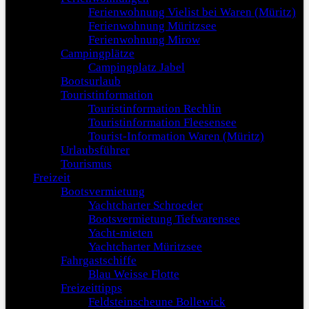
Ferienwohnung Vielist bei Waren (Müritz)
Ferienwohnung Müritzsee
Ferienwohnung Mirow
Campingplätze
Campingplatz Jabel
Bootsurlaub
Touristinformation
Touristinformation Rechlin
Touristinformation Fleesensee
Tourist-Information Waren (Müritz)
Urlaubsführer
Tourismus
Freizeit
Bootsvermietung
Yachtcharter Schroeder
Bootsvermietung Tiefwarensee
Yacht-mieten
Yachtcharter Müritzsee
Fahrgastschiffe
Blau Weisse Flotte
Freizeittipps
Feldsteinscheune Bollewick