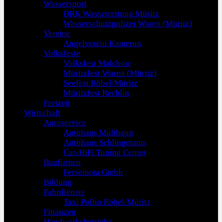
Wassersport
DRK Wasserrettung Müritz
Wasserschutzpolizei Waren (Müritz)
Vereine
Angelverein Kamerun
Volksfeste
Volksfest Malchow
Müritzfest Waren (Müritz)
Seefest Röbel/Müritz
Müritzfest Rechlin
Freizeit
Wirtschaft
Autoservice
Autohaus Multhaup
Autohaus Schlingmann
Car-HiFi Tuning Center
Baufirmen
Fersemota Gmbh
Bildung
Fahrdienste
Taxi Pollin Röbel/Müritz
Finanzen
Handwerksbetriebe