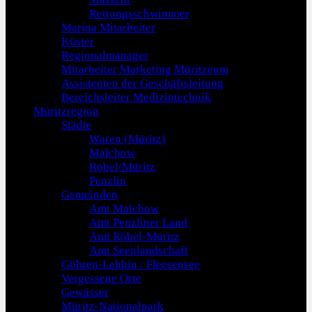
Rettungsschwimmer
Marina Mitarbeiter
Küster
Regionalmanager
Mitarbeiter Marketing Müritzeum
Assistenten der Geschäftsleitung
Bereichsleiter Medizintechnik
Müritzregion
Städte
Waren (Müritz)
Malchow
Röbel/Müritz
Penzlin
Gemeinden
Amt Malchow
Amt Penzliner Land
Amt Röbel-Müritz
Amt Seenlandschaft
Göhren-Lebbin / Fleesensee
Vergessene Orte
Gewässer
Müritz-Nationalpark