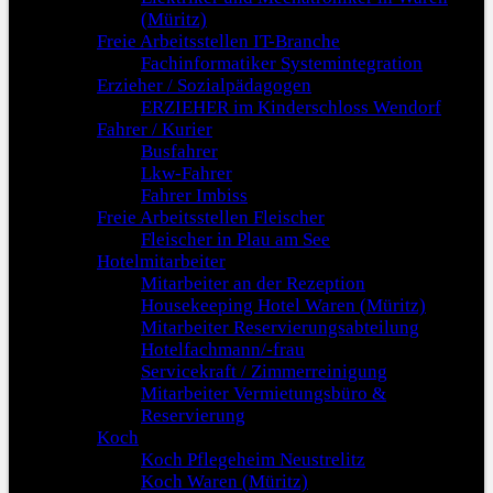
(Müritz)
Freie Arbeitsstellen IT-Branche
Fachinformatiker Systemintegration
Erzieher / Sozialpädagogen
ERZIEHER im Kinderschloss Wendorf
Fahrer / Kurier
Busfahrer
Lkw-Fahrer
Fahrer Imbiss
Freie Arbeitsstellen Fleischer
Fleischer in Plau am See
Hotelmitarbeiter
Mitarbeiter an der Rezeption
Housekeeping Hotel Waren (Müritz)
Mitarbeiter Reservierungsabteilung
Hotelfachmann/-frau
Servicekraft / Zimmerreinigung
Mitarbeiter Vermietungsbüro &
Reservierung
Koch
Koch Pflegeheim Neustrelitz
Koch Waren (Müritz)