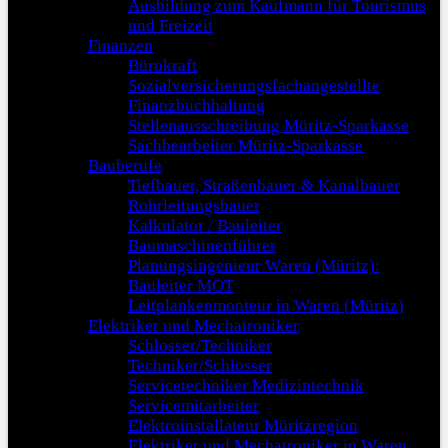
Ausbildung zum Kaufmann für Tourismus
und Freizeit
Finanzen
Bürokraft
Sozialversicherungsfachangestellte
Finanzbuchhaltung
Stellenausschreibung Müritz-Sparkasse
Sachbearbeiter Müritz-Sparkasse
Bauberufe
Tiefbauer, Straßenbauer & Kanalbauer
Rohrleitungsbauer
Kalkulator / Bauleiter
Baumaschinenführer
Planungsingenieur Waren (Müritz):
Bauleiter MOT
Leitplankenmonteur in Waren (Müritz)
Elektriker und Mechatroniker
Schlosser/Techniker
Techniker/Schlosser
Servicetechniker Medizintechnik
Servicemitarbeiter
Elektroinstallateur Müritzregion
Elektriker und Mechatroniker in Waren