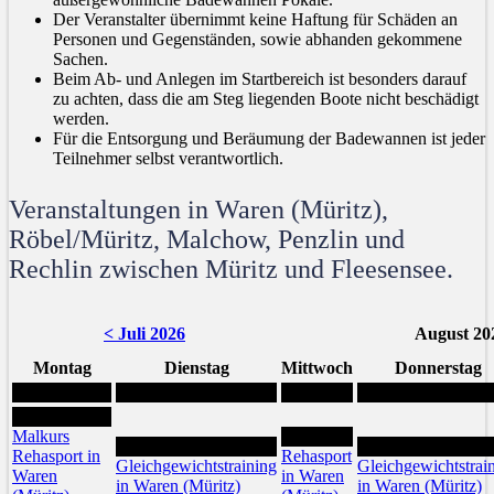
Der Veranstalter übernimmt keine Haftung für Schäden an
Personen und Gegenständen, sowie abhanden gekommene
Sachen.
Beim Ab- und Anlegen im Startbereich ist besonders darauf
zu achten, dass die am Steg liegenden Boote nicht beschädigt
werden.
Für die Entsorgung und Beräumung der Badewannen ist jeder
Teilnehmer selbst verantwortlich.
Veranstaltungen in Waren (Müritz),
Röbel/Müritz, Malchow, Penzlin und
Rechlin zwischen Müritz und Fleesensee.
< Juli 2026
August 20
Montag
Dienstag
Mittwoch
Donnerstag
3
Malkurs
5
4
6
Rehasport in
Rehasport
Gleichgewichtstraining
Gleichgewichtstrai
Waren
in Waren
in Waren (Müritz)
in Waren (Müritz)