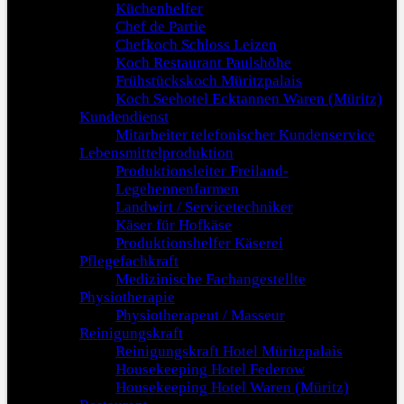
Küchenhelfer
Chef de Partie
Chefkoch Schloss Leizen
Koch Restaurant Paulshöhe
Frühstückskoch Müritzpalais
Koch Seehotel Ecktannen Waren (Müritz)
Kundendienst
Mitarbeiter telefonischer Kundenservice
Lebensmittelproduktion
Produktionsleiter Freiland-
Legehennenfarmen
Landwirt / Servicetechniker
Käser für Hofkäse
Produktionshelfer Käserei
Pflegefachkraft
Medizinische Fachangestellte
Physiotherapie
Physiotherapeut / Masseur
Reinigungskraft
Reinigungskraft Hotel Müritzpalais
Housekeeping Hotel Federow
Housekeeping Hotel Waren (Müritz)