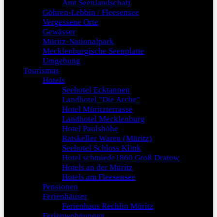
Amt Seenlandschaft
Göhren-Lebbin / Fleesensee
Vergessene Orte
Gewässer
Müritz-Nationalpark
Mecklenburgische Seenplatte
Umgebung
Tourismus
Hotels
Seehotel Ecktannen
Landhotel "Die Arche"
Hotel Müritzterrasse
Landhotel Mecklenburg
Hotel Paulshöhe
Ratskeller Waren (Müritz)
Seehotel Schloss Klink
Hotel schmiede1860 Groß Dratow
Hotels an der Müritz
Hotels am Fleesensee
Pensionen
Ferienhäuser
Ferienhaus Rechlin Müritz
Ferienwohnungen