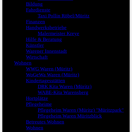
Bildung
Fahrdienste
Taxi Pollin Röbel/Müritz
Finanzen
Handwerksbetriebe
Malermeister Kreye
Hilfe & Beratung
Künstler
Warener Innenstadt
Wirtschaft
Wohnen
WWG Waren (Müritz)
WoGeWa Waren (Müritz)
Kindertagesstätten
DRK Kita Waren (Müritz)
WABE-Kita Warensberg
Hortplätze
Pflegeheime
Pflegeheim Waren (Müritz) "Müritzpark"
Pflegeheim Waren Müritzblick
Betreutes Wohnen
Wohnen