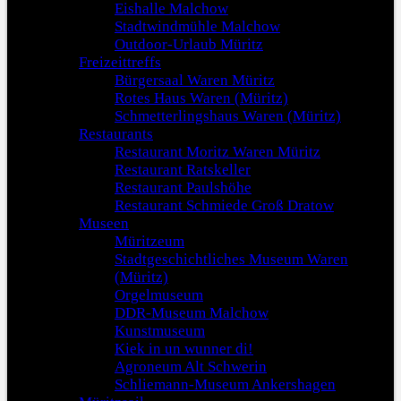
Eishalle Malchow
Stadtwindmühle Malchow
Outdoor-Urlaub Müritz
Freizeittreffs
Bürgersaal Waren Müritz
Rotes Haus Waren (Müritz)
Schmetterlingshaus Waren (Müritz)
Restaurants
Restaurant Moritz Waren Müritz
Restaurant Ratskeller
Restaurant Paulshöhe
Restaurant Schmiede Groß Dratow
Museen
Müritzeum
Stadtgeschichtliches Museum Waren
(Müritz)
Orgelmuseum
DDR-Museum Malchow
Kunstmuseum
Kiek in un wunner di!
Agroneum Alt Schwerin
Schliemann-Museum Ankershagen