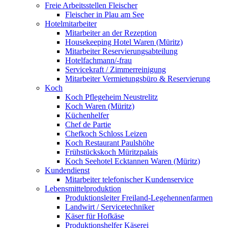
Freie Arbeitsstellen Fleischer
Fleischer in Plau am See
Hotelmitarbeiter
Mitarbeiter an der Rezeption
Housekeeping Hotel Waren (Müritz)
Mitarbeiter Reservierungsabteilung
Hotelfachmann/-frau
Servicekraft / Zimmerreinigung
Mitarbeiter Vermietungsbüro & Reservierung
Koch
Koch Pflegeheim Neustrelitz
Koch Waren (Müritz)
Küchenhelfer
Chef de Partie
Chefkoch Schloss Leizen
Koch Restaurant Paulshöhe
Frühstückskoch Müritzpalais
Koch Seehotel Ecktannen Waren (Müritz)
Kundendienst
Mitarbeiter telefonischer Kundenservice
Lebensmittelproduktion
Produktionsleiter Freiland-Legehennenfarmen
Landwirt / Servicetechniker
Käser für Hofkäse
Produktionshelfer Käserei