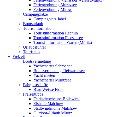
Ferienwohnung Vielist bei Waren (Müritz)
Ferienwohnung Müritzsee
Ferienwohnung Mirow
Campingplätze
Campingplatz Jabel
Bootsurlaub
Touristinformation
Touristinformation Rechlin
Touristinformation Fleesensee
Tourist-Information Waren (Müritz)
Urlaubsführer
Tourismus
Freizeit
Bootsvermietung
Yachtcharter Schroeder
Bootsvermietung Tiefwarensee
Yacht-mieten
Yachtcharter Müritzsee
Fahrgastschiffe
Blau Weisse Flotte
Freizeittipps
Feldsteinscheune Bollewick
Eishalle Malchow
Stadtwindmühle Malchow
Outdoor-Urlaub Müritz