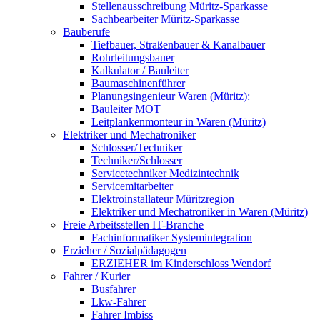
Stellenausschreibung Müritz-Sparkasse
Sachbearbeiter Müritz-Sparkasse
Bauberufe
Tiefbauer, Straßenbauer & Kanalbauer
Rohrleitungsbauer
Kalkulator / Bauleiter
Baumaschinenführer
Planungsingenieur Waren (Müritz):
Bauleiter MOT
Leitplankenmonteur in Waren (Müritz)
Elektriker und Mechatroniker
Schlosser/Techniker
Techniker/Schlosser
Servicetechniker Medizintechnik
Servicemitarbeiter
Elektroinstallateur Müritzregion
Elektriker und Mechatroniker in Waren (Müritz)
Freie Arbeitsstellen IT-Branche
Fachinformatiker Systemintegration
Erzieher / Sozialpädagogen
ERZIEHER im Kinderschloss Wendorf
Fahrer / Kurier
Busfahrer
Lkw-Fahrer
Fahrer Imbiss