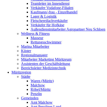
Teamleiter im Innendienst
Verkäufer Vodafone-Filialen
Kaufmann/-frau - Einzelhandel
Lager & Logistik
Fleischereifachverkäufer
Verkäufer für Hofkäse
Außendienstmitarbeiter Agropartner Neu Schloen
Wellness & Fitness
Masseur
Rettungsschwimmer
Marina Mitarbeiter
Küster
Regionalmanager
Mitarbeiter Marketing Müritzeum
Assistenten der Geschäftsleitung
Bereichsleiter Medizintechnik
Müritzregion
Städte
Waren (Müritz)
Malchow
Röbel/Müritz
Penzlin
Gemeinden
Amt Malchow
Amt Penzliner Land