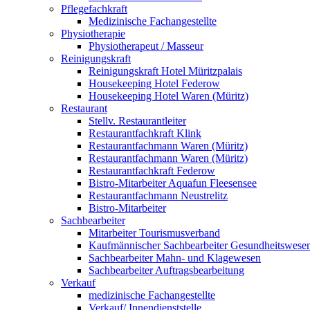
Pflegefachkraft
Medizinische Fachangestellte
Physiotherapie
Physiotherapeut / Masseur
Reinigungskraft
Reinigungskraft Hotel Müritzpalais
Housekeeping Hotel Federow
Housekeeping Hotel Waren (Müritz)
Restaurant
Stellv. Restaurantleiter
Restaurantfachkraft Klink
Restaurantfachmann Waren (Müritz)
Restaurantfachmann Waren (Müritz)
Restaurantfachkraft Federow
Bistro-Mitarbeiter Aquafun Fleesensee
Restaurantfachmann Neustrelitz
Bistro-Mitarbeiter
Sachbearbeiter
Mitarbeiter Tourismusverband
Kaufmännischer Sachbearbeiter Gesundheitswese
Sachbearbeiter Mahn- und Klagewesen
Sachbearbeiter Auftragsbearbeitung
Verkauf
medizinische Fachangestellte
Verkauf/ Innendienststelle