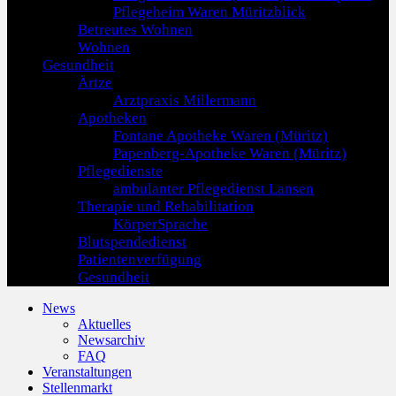
Pflegeheim Waren Müritzblick
Betreutes Wohnen
Wohnen
Gesundheit
Ärtze
Arztpraxis Millermann
Apotheken
Fontane Apotheke Waren (Müritz)
Papenberg-Apotheke Waren (Müritz)
Pflegedienste
ambulanter Pflegedienst Lansen
Therapie und Rehabilitation
KörperSprache
Blutspendedienst
Patientenverfügung
Gesundheit
News
Aktuelles
Newsarchiv
FAQ
Veranstaltungen
Stellenmarkt