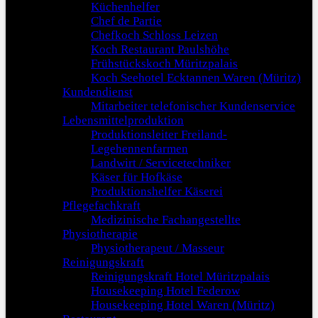
Küchenhelfer
Chef de Partie
Chefkoch Schloss Leizen
Koch Restaurant Paulshöhe
Frühstückskoch Müritzpalais
Koch Seehotel Ecktannen Waren (Müritz)
Kundendienst
Mitarbeiter telefonischer Kundenservice
Lebensmittelproduktion
Produktionsleiter Freiland-
Legehennenfarmen
Landwirt / Servicetechniker
Käser für Hofkäse
Produktionshelfer Käserei
Pflegefachkraft
Medizinische Fachangestellte
Physiotherapie
Physiotherapeut / Masseur
Reinigungskraft
Reinigungskraft Hotel Müritzpalais
Housekeeping Hotel Federow
Housekeeping Hotel Waren (Müritz)