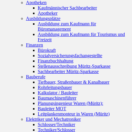
Apotheken
Kaufmännischer Sachbearbeiter
Apotheker
Ausbildungsplätze
Ausbildung zum Kaufmann für
Büromanagement
Ausbildung zum Kaufmann für Tourismus und
Freizeit
Finanzen
Bürokraft
Sozialversicherungsfachangestellte
Finanzbuchhaltung
Stellenausschreibung Müritz-Sparkasse
Sachbearbeiter Müritz-Sparkasse
Bauberufe
Tiefbauer, Straßenbauer & Kanalbauer
Rohrleitungsbauer
Kalkulator / Bauleiter
Baumaschinenführer
Planungsingenieur Waren (Müritz):
Bauleiter MOT
Leitplankenmonteur in Waren (Müritz)
Elektriker und Mechatroniker
Schlosser/Techniker
Techniker/Schlosser