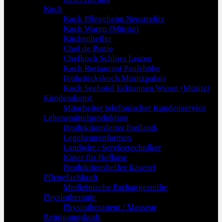
Koch
Koch Pflegeheim Neustrelitz
Koch Waren (Müritz)
Küchenhelfer
Chef de Partie
Chefkoch Schloss Leizen
Koch Restaurant Paulshöhe
Frühstückskoch Müritzpalais
Koch Seehotel Ecktannen Waren (Müritz)
Kundendienst
Mitarbeiter telefonischer Kundenservice
Lebensmittelproduktion
Produktionsleiter Freiland-
Legehennenfarmen
Landwirt / Servicetechniker
Käser für Hofkäse
Produktionshelfer Käserei
Pflegefachkraft
Medizinische Fachangestellte
Physiotherapie
Physiotherapeut / Masseur
Reinigungskraft