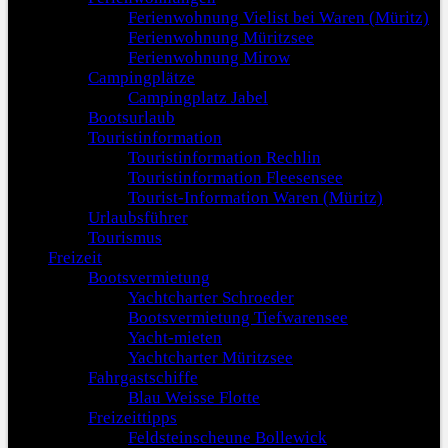
Ferienwohnung Vielist bei Waren (Müritz)
Ferienwohnung Müritzsee
Ferienwohnung Mirow
Campingplätze
Campingplatz Jabel
Bootsurlaub
Touristinformation
Touristinformation Rechlin
Touristinformation Fleesensee
Tourist-Information Waren (Müritz)
Urlaubsführer
Tourismus
Freizeit
Bootsvermietung
Yachtcharter Schroeder
Bootsvermietung Tiefwarensee
Yacht-mieten
Yachtcharter Müritzsee
Fahrgastschiffe
Blau Weisse Flotte
Freizeittipps
Feldsteinscheune Bollewick