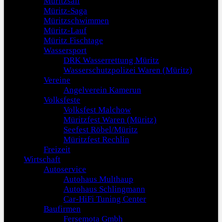
Müritzsail
Müritz-Saga
Müritzschwimmen
Müritz-Lauf
Müritz Fischtage
Wassersport
DRK Wasserrettung Müritz
Wasserschutzpolizei Waren (Müritz)
Vereine
Angelverein Kamerun
Volksfeste
Volksfest Malchow
Müritzfest Waren (Müritz)
Seefest Röbel/Müritz
Müritzfest Rechlin
Freizeit
Wirtschaft
Autoservice
Autohaus Multhaup
Autohaus Schlingmann
Car-HiFi Tuning Center
Baufirmen
Fersemota Gmbh