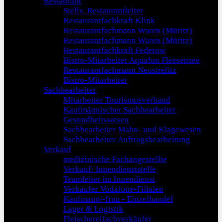
Restaurant
Stellv. Restaurantleiter
Restaurantfachkraft Klink
Restaurantfachmann Waren (Müritz)
Restaurantfachmann Waren (Müritz)
Restaurantfachkraft Federow
Bistro-Mitarbeiter Aquafun Fleesensee
Restaurantfachmann Neustrelitz
Bistro-Mitarbeiter
Sachbearbeiter
Mitarbeiter Tourismusverband
Kaufmännischer Sachbearbeiter
Gesundheitswesen
Sachbearbeiter Mahn- und Klagewesen
Sachbearbeiter Auftragsbearbeitung
Verkauf
medizinische Fachangestellte
Verkauf/ Innendienststelle
Teamleiter im Innendienst
Verkäufer Vodafone-Filialen
Kaufmann/-frau - Einzelhandel
Lager & Logistik
Fleischereifachverkäufer