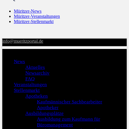
Müritzer-News
Müritzer-Veranstaltungen
Müritzer-Stellenmarkt
info@mueritzportal.de
Menu
News
Aktuelles
Newsarchiv
FAQ
Veranstaltungen
Stellenmarkt
Apotheken
Kaufmännischer Sachbearbeiter
Apotheker
Ausbildungsplätze
Ausbildung zum Kaufmann für
Büromanagement