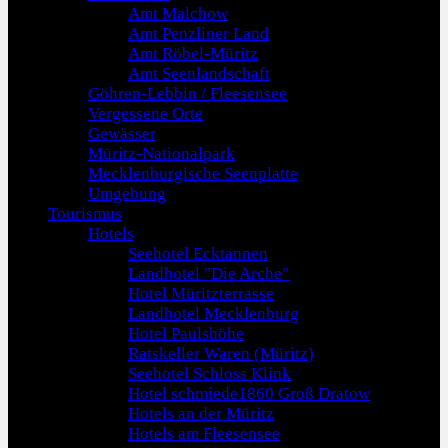
Amt Malchow
Amt Penzliner Land
Amt Röbel-Müritz
Amt Seenlandschaft
Göhren-Lebbin / Fleesensee
Vergessene Orte
Gewässer
Müritz-Nationalpark
Mecklenburgische Seenplatte
Umgebung
Tourismus
Hotels
Seehotel Ecktannen
Landhotel "Die Arche"
Hotel Müritzterrasse
Landhotel Mecklenburg
Hotel Paulshöhe
Ratskeller Waren (Müritz)
Seehotel Schloss Klink
Hotel schmiede1860 Groß Dratow
Hotels an der Müritz
Hotels am Fleesensee