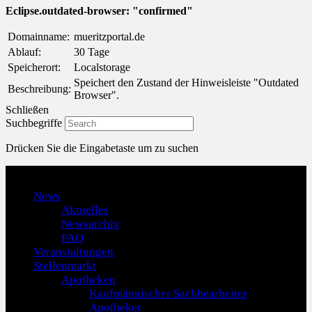
Eclipse.outdated-browser: "confirmed"
Domainname:
mueritzportal.de
Ablauf:
30 Tage
Speicherort:
Localstorage
Speichert den Zustand der Hinweisleiste "Outdated
Beschreibung:
Browser".
Schließen
Suchbegriffe
Drücken Sie die Eingabetaste um zu suchen
Menu
News
Aktuelles
Newsarchiv
FAQ
Veranstaltungen
Stellenmarkt
Apotheken
Kaufmännischer Sachbearbeiter
Apotheker