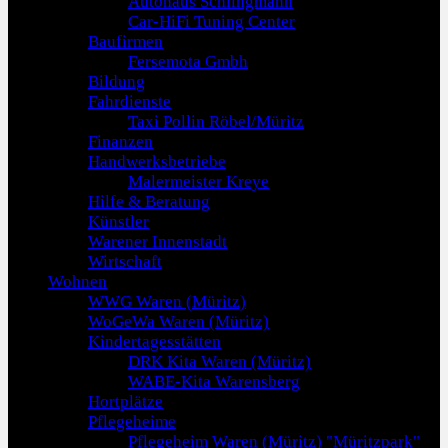
Autohaus Schlingmann
Car-HiFi Tuning Center
Baufirmen
Fersemota Gmbh
Bildung
Fahrdienste
Taxi Pollin Röbel/Müritz
Finanzen
Handwerksbetriebe
Malermeister Kreye
Hilfe & Beratung
Künstler
Warener Innenstadt
Wirtschaft
Wohnen
WWG Waren (Müritz)
WoGeWa Waren (Müritz)
Kindertagesstätten
DRK Kita Waren (Müritz)
WABE-Kita Warensberg
Hortplätze
Pflegeheime
Pflegeheim Waren (Müritz) "Müritzpark"