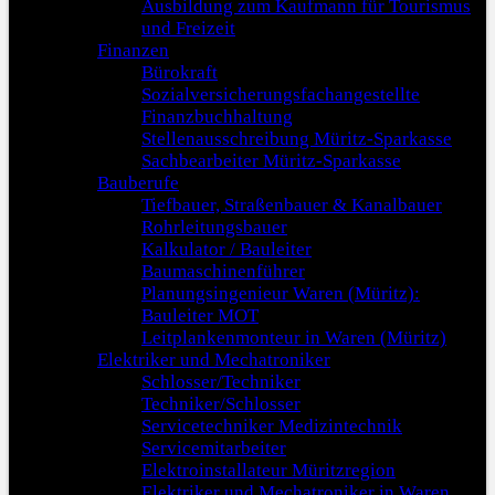
Ausbildung zum Kaufmann für Tourismus
und Freizeit
Finanzen
Bürokraft
Sozialversicherungsfachangestellte
Finanzbuchhaltung
Stellenausschreibung Müritz-Sparkasse
Sachbearbeiter Müritz-Sparkasse
Bauberufe
Tiefbauer, Straßenbauer & Kanalbauer
Rohrleitungsbauer
Kalkulator / Bauleiter
Baumaschinenführer
Planungsingenieur Waren (Müritz):
Bauleiter MOT
Leitplankenmonteur in Waren (Müritz)
Elektriker und Mechatroniker
Schlosser/Techniker
Techniker/Schlosser
Servicetechniker Medizintechnik
Servicemitarbeiter
Elektroinstallateur Müritzregion
Elektriker und Mechatroniker in Waren