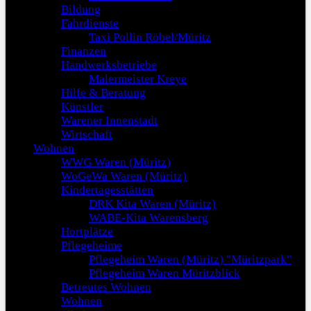
Bildung
Fahrdienste
Taxi Pollin Röbel/Müritz
Finanzen
Handwerksbetriebe
Malermeister Kreye
Hilfe & Beratung
Künstler
Warener Innenstadt
Wirtschaft
Wohnen
WWG Waren (Müritz)
WoGeWa Waren (Müritz)
Kindertagesstätten
DRK Kita Waren (Müritz)
WABE-Kita Warensberg
Hortplätze
Pflegeheime
Pflegeheim Waren (Müritz) "Müritzpark"
Pflegeheim Waren Müritzblick
Betreutes Wohnen
Wohnen