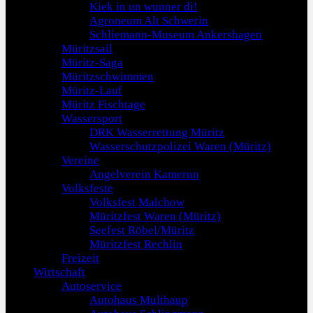
Kiek in un wunner di!
Agroneum Alt Schwerin
Schliemann-Museum Ankershagen
Müritzsail
Müritz-Saga
Müritzschwimmen
Müritz-Lauf
Müritz Fischtage
Wassersport
DRK Wasserrettung Müritz
Wasserschutzpolizei Waren (Müritz)
Vereine
Angelverein Kamerun
Volksfeste
Volksfest Malchow
Müritzfest Waren (Müritz)
Seefest Röbel/Müritz
Müritzfest Rechlin
Freizeit
Wirtschaft
Autoservice
Autohaus Multhaup