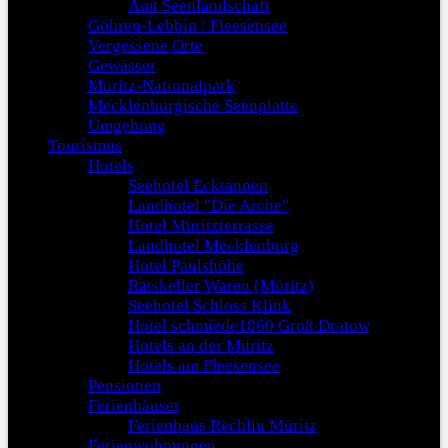
Amt Seenlandschaft
Göhren-Lebbin / Fleesensee
Vergessene Orte
Gewässer
Müritz-Nationalpark
Mecklenburgische Seenplatte
Umgebung
Tourismus
Hotels
Seehotel Ecktannen
Landhotel "Die Arche"
Hotel Müritzterrasse
Landhotel Mecklenburg
Hotel Paulshöhe
Ratskeller Waren (Müritz)
Seehotel Schloss Klink
Hotel schmiede1860 Groß Dratow
Hotels an der Müritz
Hotels am Fleesensee
Pensionen
Ferienhäuser
Ferienhaus Rechlin Müritz
Ferienwohnungen