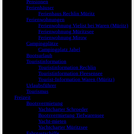
Pensionen
Ferienhäuser
Ferienhaus Rechlin Müritz
Ferienwohnungen
Ferienwohnung Vielist bei Waren (Müritz)
Ferienwohnung Müritzsee
Ferienwohnung Mirow
Campingplätze
Campingplatz Jabel
Bootsurlaub
Touristinformation
Touristinformation Rechlin
Touristinformation Fleesensee
Tourist-Information Waren (Müritz)
Urlaubsführer
Tourismus
Freizeit
Bootsvermietung
Yachtcharter Schroeder
Bootsvermietung Tiefwarensee
Yacht-mieten
Yachtcharter Müritzsee
Fahrgastschiffe