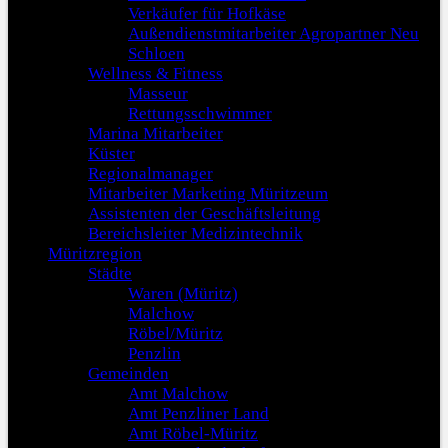
Verkäufer für Hofkäse
Außendienstmitarbeiter Agropartner Neu
Schloen
Wellness & Fitness
Masseur
Rettungsschwimmer
Marina Mitarbeiter
Küster
Regionalmanager
Mitarbeiter Marketing Müritzeum
Assistenten der Geschäftsleitung
Bereichsleiter Medizintechnik
Müritzregion
Städte
Waren (Müritz)
Malchow
Röbel/Müritz
Penzlin
Gemeinden
Amt Malchow
Amt Penzliner Land
Amt Röbel-Müritz