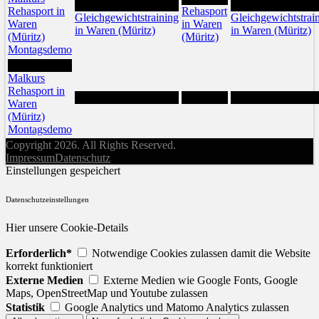
25
27
Rehasport in
Rehasport
Gleichgewichtstraining
Gleichgewichtstrai
Waren
in Waren
in Waren (Müritz)
in Waren (Müritz)
(Müritz)
(Müritz)
Montagsdemo
31
Malkurs
Rehasport in
Waren
(Müritz)
Montagsdemo
Copyright 2026. All Rights Reserved.
Impressum
Datenschutz
Einstellungen gespeichert
Datenschutzeinstellungen
Hier unsere Cookie-Details
Erforderlich*
Notwendige Cookies zulassen damit die Website
korrekt funktioniert
Externe Medien
Externe Medien wie Google Fonts, Google
Maps, OpenStreetMap und Youtube zulassen
Statistik
Google Analytics und Matomo Analytics zulassen