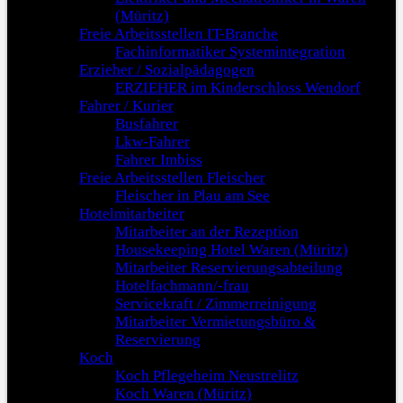
(Müritz)
Freie Arbeitsstellen IT-Branche
Fachinformatiker Systemintegration
Erzieher / Sozialpädagogen
ERZIEHER im Kinderschloss Wendorf
Fahrer / Kurier
Busfahrer
Lkw-Fahrer
Fahrer Imbiss
Freie Arbeitsstellen Fleischer
Fleischer in Plau am See
Hotelmitarbeiter
Mitarbeiter an der Rezeption
Housekeeping Hotel Waren (Müritz)
Mitarbeiter Reservierungsabteilung
Hotelfachmann/-frau
Servicekraft / Zimmerreinigung
Mitarbeiter Vermietungsbüro &
Reservierung
Koch
Koch Pflegeheim Neustrelitz
Koch Waren (Müritz)