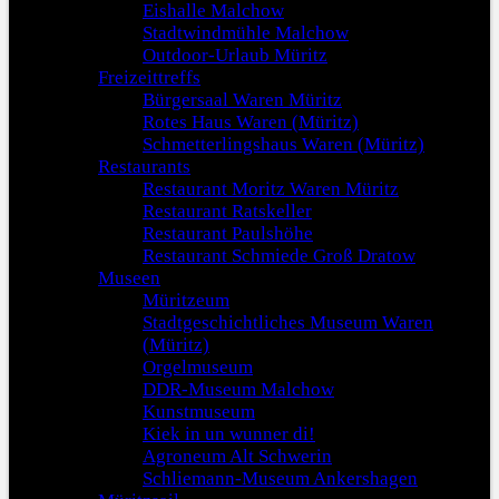
Eishalle Malchow
Stadtwindmühle Malchow
Outdoor-Urlaub Müritz
Freizeittreffs
Bürgersaal Waren Müritz
Rotes Haus Waren (Müritz)
Schmetterlingshaus Waren (Müritz)
Restaurants
Restaurant Moritz Waren Müritz
Restaurant Ratskeller
Restaurant Paulshöhe
Restaurant Schmiede Groß Dratow
Museen
Müritzeum
Stadtgeschichtliches Museum Waren
(Müritz)
Orgelmuseum
DDR-Museum Malchow
Kunstmuseum
Kiek in un wunner di!
Agroneum Alt Schwerin
Schliemann-Museum Ankershagen