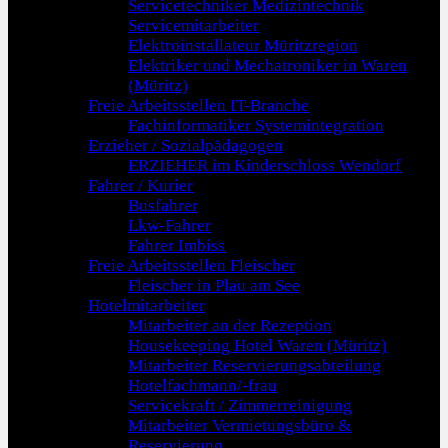
Servicetechniker Medizintechnik
Servicemitarbeiter
Elektroinstallateur Müritzregion
Elektriker und Mechatroniker in Waren
(Müritz)
Freie Arbeitsstellen IT-Branche
Fachinformatiker Systemintegration
Erzieher / Sozialpädagogen
ERZIEHER im Kinderschloss Wendorf
Fahrer / Kurier
Busfahrer
Lkw-Fahrer
Fahrer Imbiss
Freie Arbeitsstellen Fleischer
Fleischer in Plau am See
Hotelmitarbeiter
Mitarbeiter an der Rezeption
Housekeeping Hotel Waren (Müritz)
Mitarbeiter Reservierungsabteilung
Hotelfachmann/-frau
Servicekraft / Zimmerreinigung
Mitarbeiter Vermietungsbüro &
Reservierung