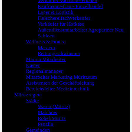
Verkäufer Vodafone-Filialen
Kaufmann/-frau - Einzelhandel
Lager & Logistik
Fleischereifachverkäufer
Verkäufer für Hofkäse
Außendienstmitarbeiter Agropartner Neu
Schloen
Wellness & Fitness
Masseur
Rettungsschwimmer
Marina Mitarbeiter
Küster
Regionalmanager
Mitarbeiter Marketing Müritzeum
Assistenten der Geschäftsleitung
Bereichsleiter Medizintechnik
Müritzregion
Städte
Waren (Müritz)
Malchow
Röbel/Müritz
Penzlin
Gemeinden