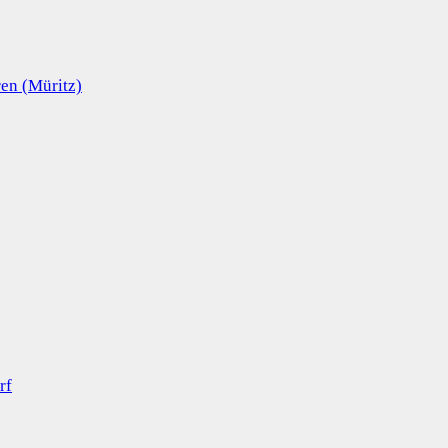
en (Müritz)
rf