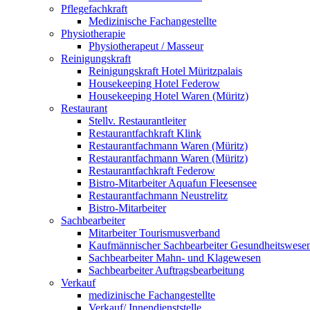
Pflegefachkraft
Medizinische Fachangestellte
Physiotherapie
Physiotherapeut / Masseur
Reinigungskraft
Reinigungskraft Hotel Müritzpalais
Housekeeping Hotel Federow
Housekeeping Hotel Waren (Müritz)
Restaurant
Stellv. Restaurantleiter
Restaurantfachkraft Klink
Restaurantfachmann Waren (Müritz)
Restaurantfachmann Waren (Müritz)
Restaurantfachkraft Federow
Bistro-Mitarbeiter Aquafun Fleesensee
Restaurantfachmann Neustrelitz
Bistro-Mitarbeiter
Sachbearbeiter
Mitarbeiter Tourismusverband
Kaufmännischer Sachbearbeiter Gesundheitswese
Sachbearbeiter Mahn- und Klagewesen
Sachbearbeiter Auftragsbearbeitung
Verkauf
medizinische Fachangestellte
Verkauf/ Innendienststelle