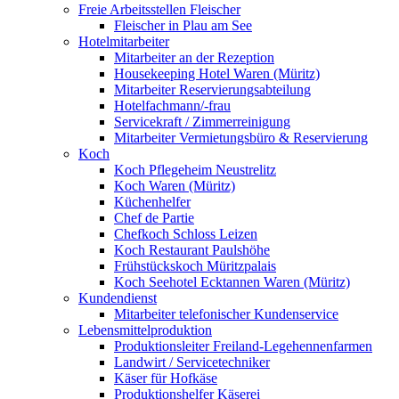
Freie Arbeitsstellen Fleischer
Fleischer in Plau am See
Hotelmitarbeiter
Mitarbeiter an der Rezeption
Housekeeping Hotel Waren (Müritz)
Mitarbeiter Reservierungsabteilung
Hotelfachmann/-frau
Servicekraft / Zimmerreinigung
Mitarbeiter Vermietungsbüro & Reservierung
Koch
Koch Pflegeheim Neustrelitz
Koch Waren (Müritz)
Küchenhelfer
Chef de Partie
Chefkoch Schloss Leizen
Koch Restaurant Paulshöhe
Frühstückskoch Müritzpalais
Koch Seehotel Ecktannen Waren (Müritz)
Kundendienst
Mitarbeiter telefonischer Kundenservice
Lebensmittelproduktion
Produktionsleiter Freiland-Legehennenfarmen
Landwirt / Servicetechniker
Käser für Hofkäse
Produktionshelfer Käserei