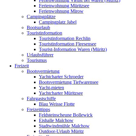
Ferienwohnung Vielist bei Waren (Müritz)
Ferienwohnung Müritzsee
Ferienwohnung Mirow
Campingplätze
Campingplatz Jabel
Bootsurlaub
Touristinformation
Touristinformation Rechlin
Touristinformation Fleesensee
Tourist-Information Waren (Müritz)
Urlaubsführer
Tourismus
Freizeit
Bootsvermietung
Yachtcharter Schroeder
Bootsvermietung Tiefwarensee
Yacht-mieten
Yachtcharter Müritzsee
Fahrgastschiffe
Blau Weisse Flotte
Freizeittipps
Feldsteinscheune Bollewick
Eishalle Malchow
Stadtwindmühle Malchow
Outdoor-Urlaub Müritz