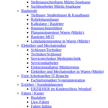
Stellenausschreibung Müritz-Sparkasse
Sachbearbeiter Müritz-Sparkasse
Bauberufe
Tiefbauer, Straßenbauer & Kanalbauer
Rohrleitungsbauer
Kalkulator / Bauleiter
Baumaschinenführer
Planungsingenieur Waren (Müritz):
Bauleiter MOT
Leitplankenmonteur in Waren (Müritz)
Elektriker und Mechatroniker
Schlosser/Techniker
Techniker/Schlosser
Servicetechniker Medizintechnik
Servicemitarbeiter
Elektroinstallateur Müritzregion
Elektriker und Mechatroniker in Waren (Müritz)
Freie Arbeitsstellen IT-Branche
Fachinformatiker Systemintegration
Erzieher / Sozialpädagogen
ERZIEHER im Kinderschloss Wendorf
Fahrer / Kurier
Busfahrer
Lkw-Fahrer
Fahrer Imbiss