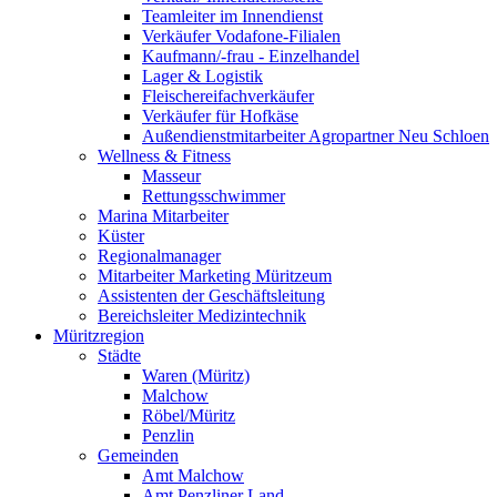
Teamleiter im Innendienst
Verkäufer Vodafone-Filialen
Kaufmann/-frau - Einzelhandel
Lager & Logistik
Fleischereifachverkäufer
Verkäufer für Hofkäse
Außendienstmitarbeiter Agropartner Neu Schloen
Wellness & Fitness
Masseur
Rettungsschwimmer
Marina Mitarbeiter
Küster
Regionalmanager
Mitarbeiter Marketing Müritzeum
Assistenten der Geschäftsleitung
Bereichsleiter Medizintechnik
Müritzregion
Städte
Waren (Müritz)
Malchow
Röbel/Müritz
Penzlin
Gemeinden
Amt Malchow
Amt Penzliner Land