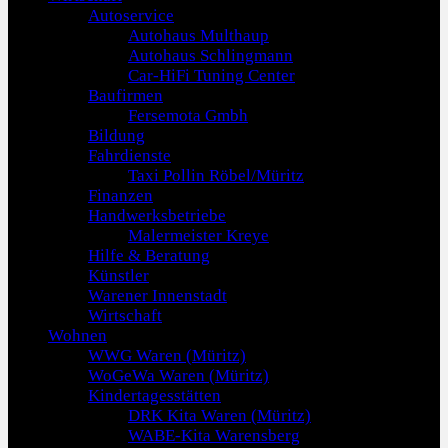
Autoservice
Autohaus Multhaup
Autohaus Schlingmann
Car-HiFi Tuning Center
Baufirmen
Fersemota Gmbh
Bildung
Fahrdienste
Taxi Pollin Röbel/Müritz
Finanzen
Handwerksbetriebe
Malermeister Kreye
Hilfe & Beratung
Künstler
Warener Innenstadt
Wirtschaft
Wohnen
WWG Waren (Müritz)
WoGeWa Waren (Müritz)
Kindertagesstätten
DRK Kita Waren (Müritz)
WABE-Kita Warensberg