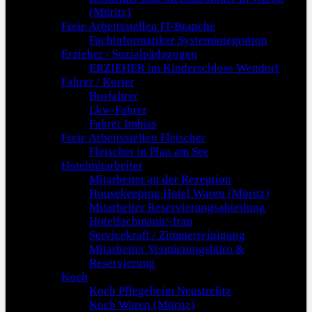
(Müritz)
Freie Arbeitsstellen IT-Branche
Fachinformatiker Systemintegration
Erzieher / Sozialpädagogen
ERZIEHER im Kinderschloss Wendorf
Fahrer / Kurier
Busfahrer
Lkw-Fahrer
Fahrer Imbiss
Freie Arbeitsstellen Fleischer
Fleischer in Plau am See
Hotelmitarbeiter
Mitarbeiter an der Rezeption
Housekeeping Hotel Waren (Müritz)
Mitarbeiter Reservierungsabteilung
Hotelfachmann/-frau
Servicekraft / Zimmerreinigung
Mitarbeiter Vermietungsbüro &
Reservierung
Koch
Koch Pflegeheim Neustrelitz
Koch Waren (Müritz)