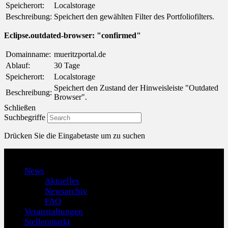
Speicherort:
Localstorage
Beschreibung:
Speichert den gewählten Filter des Portfoliofilters.
Eclipse.outdated-browser: "confirmed"
Domainname:
mueritzportal.de
Ablauf:
30 Tage
Speicherort:
Localstorage
Speichert den Zustand der Hinweisleiste "Outdated
Beschreibung:
Browser".
Schließen
Suchbegriffe
Drücken Sie die Eingabetaste um zu suchen
Menu
News
Aktuelles
Newsarchiv
FAQ
Veranstaltungen
Stellenmarkt