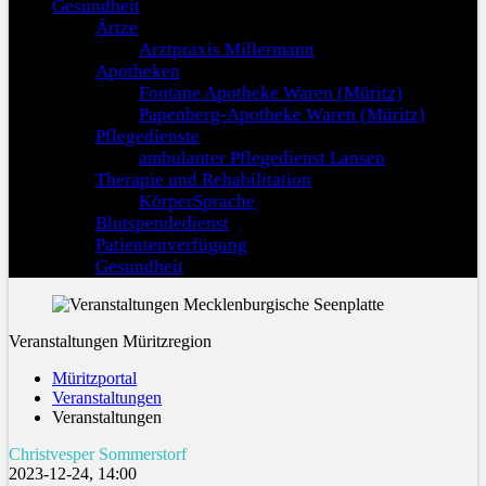
Gesundheit
Ärtze
Arztpraxis Millermann
Apotheken
Fontane Apotheke Waren (Müritz)
Papenberg-Apotheke Waren (Müritz)
Pflegedienste
ambulanter Pflegedienst Lansen
Therapie und Rehabilitation
KörperSprache
Blutspendedienst
Patientenverfügung
Gesundheit
Veranstaltungen Müritzregion
Müritzportal
Veranstaltungen
Veranstaltungen
Christvesper Sommerstorf
2023-12-24, 14:00