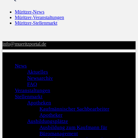
Müritzer-News
Müritzer-Veranstaltungen
Müritzer-Stellenmarkt
info@mueritzportal.de
Menu
News
Aktuelles
Newsarchiv
FAQ
Veranstaltungen
Stellenmarkt
Apotheken
Kaufmännischer Sachbearbeiter
Apotheker
Ausbildungsplätze
Ausbildung zum Kaufmann für
Büromanagement