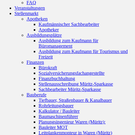
FAQ
Veranstaltungen
Stellenmarkt
Apotheken
Kaufmännischer Sachbearbeiter
Apotheker
Ausbildungsplätze
Ausbildung zum Kaufmann für
Büromanagement
Ausbildung zum Kaufmann für Tourismus und
Freizeit
Finanzen
Bürokraft
Sozialversicherungsfachangestellte
Finanzbuchhaltung
Stellenausschreibung Müritz-Sparkasse
Sachbearbeiter Müritz-Sparkasse
Bauberufe
Tiefbauer, Straßenbauer & Kanalbauer
Rohrleitungsbauer
Kalkulator / Bauleiter
Baumaschinenführer
Planungsingenieur Waren (Müritz):
Bauleiter MOT
Leitplankenmonteur in Waren (Müritz)