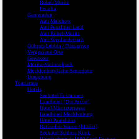
Röbel/Müritz
Penzlin
Gemeinden
Amt Malchow
Amt Penzliner Land
Amt Röbel-Müritz
Amt Seenlandschaft
Göhren-Lebbin / Fleesensee
Vergessene Orte
Gewässer
Müritz-Nationalpark
Mecklenburgische Seenplatte
Umgebung
Tourismus
Hotels
Seehotel Ecktannen
Landhotel "Die Arche"
Hotel Müritzterrasse
Landhotel Mecklenburg
Hotel Paulshöhe
Ratskeller Waren (Müritz)
Seehotel Schloss Klink
Hotel schmiede1860 Groß Dratow