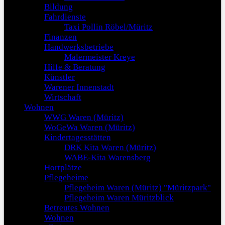
Bildung
Fahrdienste
Taxi Pollin Röbel/Müritz
Finanzen
Handwerksbetriebe
Malermeister Kreye
Hilfe & Beratung
Künstler
Warener Innenstadt
Wirtschaft
Wohnen
WWG Waren (Müritz)
WoGeWa Waren (Müritz)
Kindertagesstätten
DRK Kita Waren (Müritz)
WABE-Kita Warensberg
Hortplätze
Pflegeheime
Pflegeheim Waren (Müritz) "Müritzpark"
Pflegeheim Waren Müritzblick
Betreutes Wohnen
Wohnen