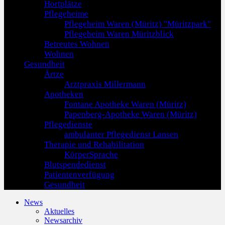
Hortplätze
Pflegeheime
Pflegeheim Waren (Müritz) "Müritzpark"
Pflegeheim Waren Müritzblick
Betreutes Wohnen
Wohnen
Gesundheit
Ärtze
Arztpraxis Millermann
Apotheken
Fontane Apotheke Waren (Müritz)
Papenberg-Apotheke Waren (Müritz)
Pflegedienste
ambulanter Pflegedienst Lansen
Therapie und Rehabilitation
KörperSprache
Blutspendedienst
Patientenverfügung
Gesundheit
News
Aktuelles
Newsarchiv