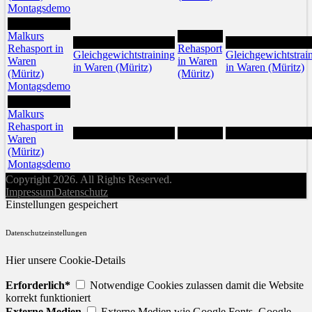
Montagsdemo
24
Malkurs
26
25
27
Rehasport in
Rehasport
Gleichgewichtstraining
Gleichgewichtstrai
Waren
in Waren
in Waren (Müritz)
in Waren (Müritz)
(Müritz)
(Müritz)
Montagsdemo
31
Malkurs
Rehasport in
Waren
(Müritz)
Montagsdemo
Copyright 2026. All Rights Reserved.
Impressum
Datenschutz
Einstellungen gespeichert
Datenschutzeinstellungen
Hier unsere Cookie-Details
Erforderlich*
Notwendige Cookies zulassen damit die Website
korrekt funktioniert
Externe Medien
Externe Medien wie Google Fonts, Google