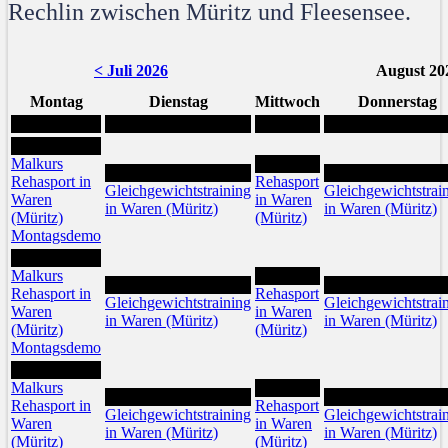
Rechlin zwischen Müritz und Fleesensee.
< Juli 2026
August 20
Montag
Dienstag
Mittwoch
Donnerstag
3
Malkurs
5
4
6
Rehasport in
Rehasport
Gleichgewichtstraining
Gleichgewichtstrai
Waren
in Waren
in Waren (Müritz)
in Waren (Müritz)
(Müritz)
(Müritz)
Montagsdemo
10
Malkurs
12
11
13
Rehasport in
Rehasport
Gleichgewichtstraining
Gleichgewichtstrai
Waren
in Waren
in Waren (Müritz)
in Waren (Müritz)
(Müritz)
(Müritz)
Montagsdemo
17
Malkurs
19
18
20
Rehasport in
Rehasport
Gleichgewichtstraining
Gleichgewichtstrai
Waren
in Waren
in Waren (Müritz)
in Waren (Müritz)
(Müritz)
(Müritz)