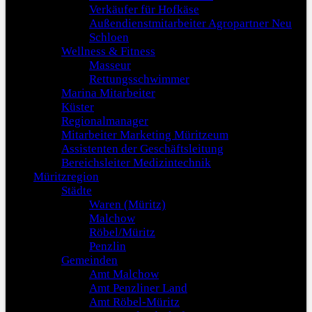
Verkäufer für Hofkäse
Außendienstmitarbeiter Agropartner Neu
Schloen
Wellness & Fitness
Masseur
Rettungsschwimmer
Marina Mitarbeiter
Küster
Regionalmanager
Mitarbeiter Marketing Müritzeum
Assistenten der Geschäftsleitung
Bereichsleiter Medizintechnik
Müritzregion
Städte
Waren (Müritz)
Malchow
Röbel/Müritz
Penzlin
Gemeinden
Amt Malchow
Amt Penzliner Land
Amt Röbel-Müritz