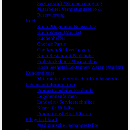
Servicekraft / Zimmerreinigung
Mitarbeiter Vermietungsbüro &
Reservierung
Koch
Koch Pflegeheim Neustrelitz
Koch Waren (Müritz)
Küchenhelfer
Chef de Partie
Chefkoch Schloss Leizen
Koch Restaurant Paulshöhe
Frühstückskoch Müritzpalais
Koch Seehotel Ecktannen Waren (Müritz)
Kundendienst
Mitarbeiter telefonischer Kundenservice
Lebensmittelproduktion
Produktionsleiter Freiland-
Legehennenfarmen
Landwirt / Servicetechniker
Käser für Hofkäse
Produktionshelfer Käserei
Pflegefachkraft
Medizinische Fachangestellte