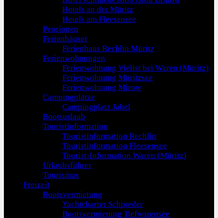
Hotels an der Müritz
Hotels am Fleesensee
Pensionen
Ferienhäuser
Ferienhaus Rechlin Müritz
Ferienwohnungen
Ferienwohnung Vielist bei Waren (Müritz)
Ferienwohnung Müritzsee
Ferienwohnung Mirow
Campingplätze
Campingplatz Jabel
Bootsurlaub
Touristinformation
Touristinformation Rechlin
Touristinformation Fleesensee
Tourist-Information Waren (Müritz)
Urlaubsführer
Tourismus
Freizeit
Bootsvermietung
Yachtcharter Schroeder
Bootsvermietung Tiefwarensee