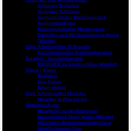
Schlosser/Techniker
Techniker/Schlosser
Servicetechniker Medizintechnik
Servicemitarbeiter
Elektroinstallateur Müritzregion
Elektriker und Mechatroniker in Waren
(Müritz)
Freie Arbeitsstellen IT-Branche
Fachinformatiker Systemintegration
Erzieher / Sozialpädagogen
ERZIEHER im Kinderschloss Wendorf
Fahrer / Kurier
Busfahrer
Lkw-Fahrer
Fahrer Imbiss
Freie Arbeitsstellen Fleischer
Fleischer in Plau am See
Hotelmitarbeiter
Mitarbeiter an der Rezeption
Housekeeping Hotel Waren (Müritz)
Mitarbeiter Reservierungsabteilung
Hotelfachmann/-frau