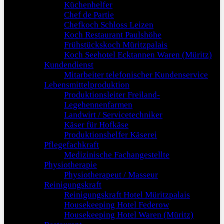
Küchenhelfer
Chef de Partie
Chefkoch Schloss Leizen
Koch Restaurant Paulshöhe
Frühstückskoch Müritzpalais
Koch Seehotel Ecktannen Waren (Müritz)
Kundendienst
Mitarbeiter telefonischer Kundenservice
Lebensmittelproduktion
Produktionsleiter Freiland-
Legehennenfarmen
Landwirt / Servicetechniker
Käser für Hofkäse
Produktionshelfer Käserei
Pflegefachkraft
Medizinische Fachangestellte
Physiotherapie
Physiotherapeut / Masseur
Reinigungskraft
Reinigungskraft Hotel Müritzpalais
Housekeeping Hotel Federow
Housekeeping Hotel Waren (Müritz)