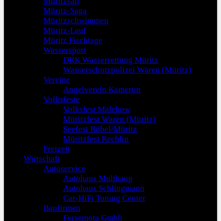
Müritzsail
Müritz-Saga
Müritzschwimmen
Müritz-Lauf
Müritz Fischtage
Wassersport
DRK Wasserrettung Müritz
Wasserschutzpolizei Waren (Müritz)
Vereine
Angelverein Kamerun
Volksfeste
Volksfest Malchow
Müritzfest Waren (Müritz)
Seefest Röbel/Müritz
Müritzfest Rechlin
Freizeit
Wirtschaft
Autoservice
Autohaus Multhaup
Autohaus Schlingmann
Car-HiFi Tuning Center
Baufirmen
Fersemota Gmbh