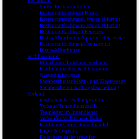
Restaurant
Stellv. Restaurantleiter
Restaurantfachkraft Klink
Restaurantfachmann Waren (Müritz)
Restaurantfachmann Waren (Müritz)
Restaurantfachkraft Federow
Bistro-Mitarbeiter Aquafun Fleesensee
Restaurantfachmann Neustrelitz
Bistro-Mitarbeiter
Sachbearbeiter
Mitarbeiter Tourismusverband
Kaufmännischer Sachbearbeiter
Gesundheitswesen
Sachbearbeiter Mahn- und Klagewesen
Sachbearbeiter Auftragsbearbeitung
Verkauf
medizinische Fachangestellte
Verkauf/ Innendienststelle
Teamleiter im Innendienst
Verkäufer Vodafone-Filialen
Kaufmann/-frau - Einzelhandel
Lager & Logistik
Fleischereifachverkäufer