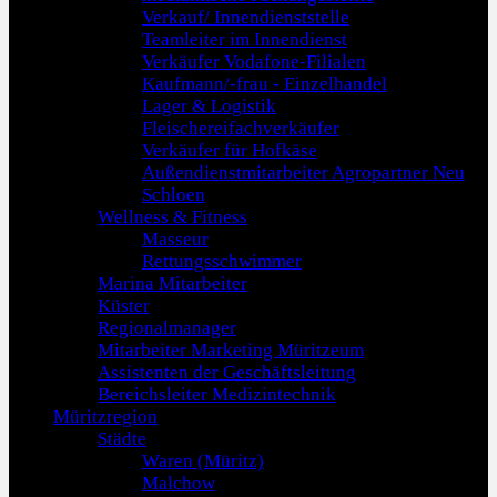
Verkauf/ Innendienststelle
Teamleiter im Innendienst
Verkäufer Vodafone-Filialen
Kaufmann/-frau - Einzelhandel
Lager & Logistik
Fleischereifachverkäufer
Verkäufer für Hofkäse
Außendienstmitarbeiter Agropartner Neu
Schloen
Wellness & Fitness
Masseur
Rettungsschwimmer
Marina Mitarbeiter
Küster
Regionalmanager
Mitarbeiter Marketing Müritzeum
Assistenten der Geschäftsleitung
Bereichsleiter Medizintechnik
Müritzregion
Städte
Waren (Müritz)
Malchow