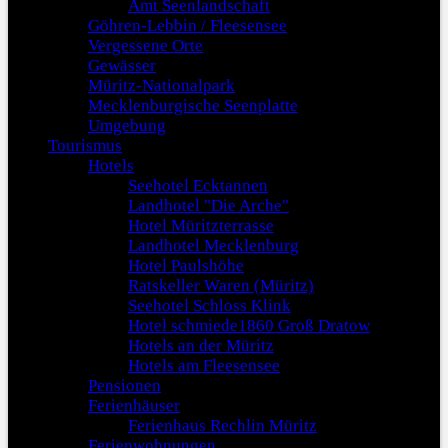
Amt Seenlandschaft
Göhren-Lebbin / Fleesensee
Vergessene Orte
Gewässer
Müritz-Nationalpark
Mecklenburgische Seenplatte
Umgebung
Tourismus
Hotels
Seehotel Ecktannen
Landhotel "Die Arche"
Hotel Müritzterrasse
Landhotel Mecklenburg
Hotel Paulshöhe
Ratskeller Waren (Müritz)
Seehotel Schloss Klink
Hotel schmiede1860 Groß Dratow
Hotels an der Müritz
Hotels am Fleesensee
Pensionen
Ferienhäuser
Ferienhaus Rechlin Müritz
Ferienwohnungen