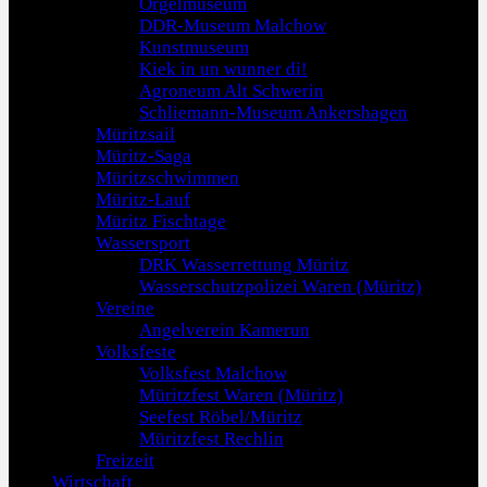
Orgelmuseum
DDR-Museum Malchow
Kunstmuseum
Kiek in un wunner di!
Agroneum Alt Schwerin
Schliemann-Museum Ankershagen
Müritzsail
Müritz-Saga
Müritzschwimmen
Müritz-Lauf
Müritz Fischtage
Wassersport
DRK Wasserrettung Müritz
Wasserschutzpolizei Waren (Müritz)
Vereine
Angelverein Kamerun
Volksfeste
Volksfest Malchow
Müritzfest Waren (Müritz)
Seefest Röbel/Müritz
Müritzfest Rechlin
Freizeit
Wirtschaft