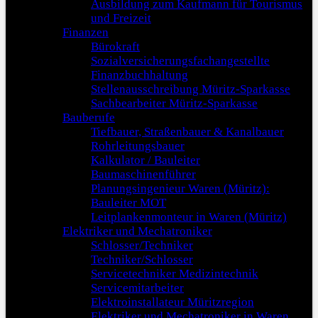
Ausbildung zum Kaufmann für Tourismus
und Freizeit
Finanzen
Bürokraft
Sozialversicherungsfachangestellte
Finanzbuchhaltung
Stellenausschreibung Müritz-Sparkasse
Sachbearbeiter Müritz-Sparkasse
Bauberufe
Tiefbauer, Straßenbauer & Kanalbauer
Rohrleitungsbauer
Kalkulator / Bauleiter
Baumaschinenführer
Planungsingenieur Waren (Müritz):
Bauleiter MOT
Leitplankenmonteur in Waren (Müritz)
Elektriker und Mechatroniker
Schlosser/Techniker
Techniker/Schlosser
Servicetechniker Medizintechnik
Servicemitarbeiter
Elektroinstallateur Müritzregion
Elektriker und Mechatroniker in Waren