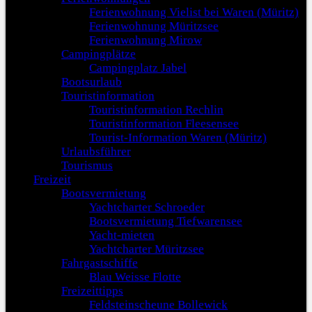
Ferienwohnung Vielist bei Waren (Müritz)
Ferienwohnung Müritzsee
Ferienwohnung Mirow
Campingplätze
Campingplatz Jabel
Bootsurlaub
Touristinformation
Touristinformation Rechlin
Touristinformation Fleesensee
Tourist-Information Waren (Müritz)
Urlaubsführer
Tourismus
Freizeit
Bootsvermietung
Yachtcharter Schroeder
Bootsvermietung Tiefwarensee
Yacht-mieten
Yachtcharter Müritzsee
Fahrgastschiffe
Blau Weisse Flotte
Freizeittipps
Feldsteinscheune Bollewick