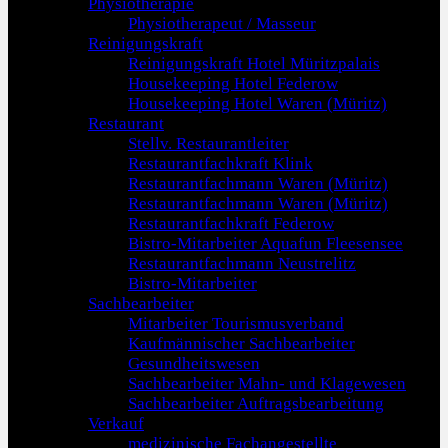
Physiotherapie
Physiotherapeut / Masseur
Reinigungskraft
Reinigungskraft Hotel Müritzpalais
Housekeeping Hotel Federow
Housekeeping Hotel Waren (Müritz)
Restaurant
Stellv. Restaurantleiter
Restaurantfachkraft Klink
Restaurantfachmann Waren (Müritz)
Restaurantfachmann Waren (Müritz)
Restaurantfachkraft Federow
Bistro-Mitarbeiter Aquafun Fleesensee
Restaurantfachmann Neustrelitz
Bistro-Mitarbeiter
Sachbearbeiter
Mitarbeiter Tourismusverband
Kaufmännischer Sachbearbeiter
Gesundheitswesen
Sachbearbeiter Mahn- und Klagewesen
Sachbearbeiter Auftragsbearbeitung
Verkauf
medizinische Fachangestellte