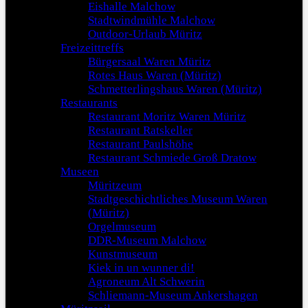
Eishalle Malchow
Stadtwindmühle Malchow
Outdoor-Urlaub Müritz
Freizeittreffs
Bürgersaal Waren Müritz
Rotes Haus Waren (Müritz)
Schmetterlingshaus Waren (Müritz)
Restaurants
Restaurant Moritz Waren Müritz
Restaurant Ratskeller
Restaurant Paulshöhe
Restaurant Schmiede Groß Dratow
Museen
Müritzeum
Stadtgeschichtliches Museum Waren
(Müritz)
Orgelmuseum
DDR-Museum Malchow
Kunstmuseum
Kiek in un wunner di!
Agroneum Alt Schwerin
Schliemann-Museum Ankershagen