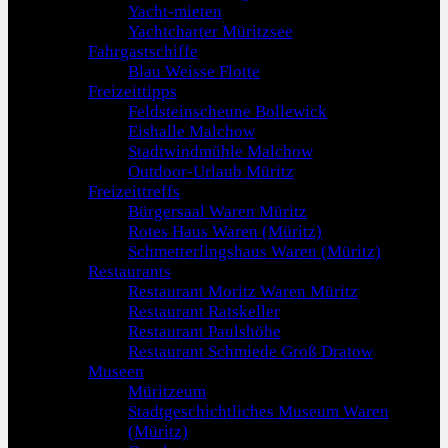
Yacht-mieten
Yachtcharter Müritzsee
Fahrgastschiffe
Blau Weisse Flotte
Freizeittipps
Feldsteinscheune Bollewick
Eishalle Malchow
Stadtwindmühle Malchow
Outdoor-Urlaub Müritz
Freizeittreffs
Bürgersaal Waren Müritz
Rotes Haus Waren (Müritz)
Schmetterlingshaus Waren (Müritz)
Restaurants
Restaurant Moritz Waren Müritz
Restaurant Ratskeller
Restaurant Paulshöhe
Restaurant Schmiede Groß Dratow
Museen
Müritzeum
Stadtgeschichtliches Museum Waren
(Müritz)