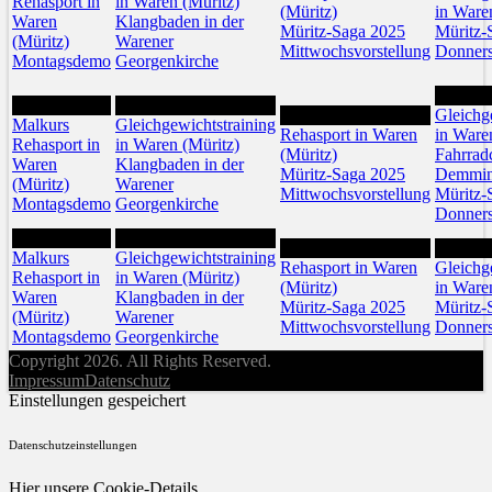
Rehasport in
in Waren (Müritz)
(Müritz)
in Ware
Waren
Klangbaden in der
Müritz-Saga 2025
Müritz-
(Müritz)
Warener
Mittwochsvorstellung
Donners
Montagsdemo
Georgenkirche
24
21
22
23
Gleichg
Malkurs
Gleichgewichtstraining
Rehasport in Waren
in Ware
Rehasport in
in Waren (Müritz)
(Müritz)
Fahrrad
Waren
Klangbaden in der
Müritz-Saga 2025
Demmi
(Müritz)
Warener
Mittwochsvorstellung
Müritz-
Montagsdemo
Georgenkirche
Donners
28
29
30
31
Malkurs
Gleichgewichtstraining
Rehasport in Waren
Gleichg
Rehasport in
in Waren (Müritz)
(Müritz)
in Ware
Waren
Klangbaden in der
Müritz-Saga 2025
Müritz-
(Müritz)
Warener
Mittwochsvorstellung
Donners
Montagsdemo
Georgenkirche
Copyright 2026. All Rights Reserved.
Impressum
Datenschutz
Einstellungen gespeichert
Datenschutzeinstellungen
Hier unsere Cookie-Details