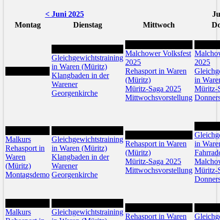
< Juni 2025
Ju
Montag
Dienstag
Mittwoch
Do
2
3
1
Malchower Volksfest
Malchow
Gleichgewichtstraining
2025
2025
in Waren (Müritz)
Rehasport in Waren
Gleichg
Klangbaden in der
(Müritz)
in Ware
Warener
Müritz-Saga 2025
Müritz-
Georgenkirche
Mittwochsvorstellung
Donners
10
7
8
9
Gleichg
Malkurs
Gleichgewichtstraining
Rehasport in Waren
in Ware
Rehasport in
in Waren (Müritz)
(Müritz)
Fahrrad
Waren
Klangbaden in der
Müritz-Saga 2025
Malcho
(Müritz)
Warener
Mittwochsvorstellung
Müritz-
Montagsdemo
Georgenkirche
Donners
14
15
16
17
Malkurs
Gleichgewichtstraining
Rehasport in Waren
Gleichg