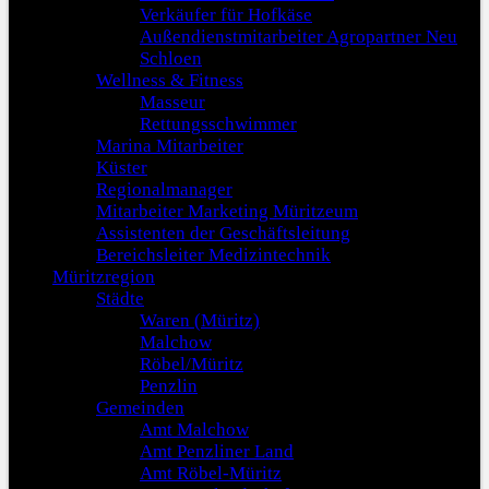
Verkäufer für Hofkäse
Außendienstmitarbeiter Agropartner Neu
Schloen
Wellness & Fitness
Masseur
Rettungsschwimmer
Marina Mitarbeiter
Küster
Regionalmanager
Mitarbeiter Marketing Müritzeum
Assistenten der Geschäftsleitung
Bereichsleiter Medizintechnik
Müritzregion
Städte
Waren (Müritz)
Malchow
Röbel/Müritz
Penzlin
Gemeinden
Amt Malchow
Amt Penzliner Land
Amt Röbel-Müritz