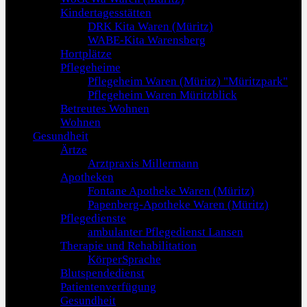
Kindertagesstätten
DRK Kita Waren (Müritz)
WABE-Kita Warensberg
Hortplätze
Pflegeheime
Pflegeheim Waren (Müritz) "Müritzpark"
Pflegeheim Waren Müritzblick
Betreutes Wohnen
Wohnen
Gesundheit
Ärtze
Arztpraxis Millermann
Apotheken
Fontane Apotheke Waren (Müritz)
Papenberg-Apotheke Waren (Müritz)
Pflegedienste
ambulanter Pflegedienst Lansen
Therapie und Rehabilitation
KörperSprache
Blutspendedienst
Patientenverfügung
Gesundheit