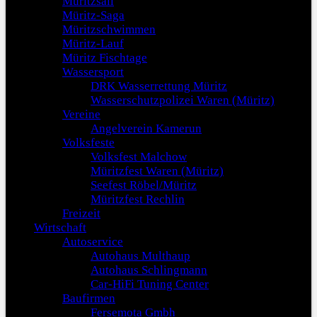
Müritzsail
Müritz-Saga
Müritzschwimmen
Müritz-Lauf
Müritz Fischtage
Wassersport
DRK Wasserrettung Müritz
Wasserschutzpolizei Waren (Müritz)
Vereine
Angelverein Kamerun
Volksfeste
Volksfest Malchow
Müritzfest Waren (Müritz)
Seefest Röbel/Müritz
Müritzfest Rechlin
Freizeit
Wirtschaft
Autoservice
Autohaus Multhaup
Autohaus Schlingmann
Car-HiFi Tuning Center
Baufirmen
Fersemota Gmbh