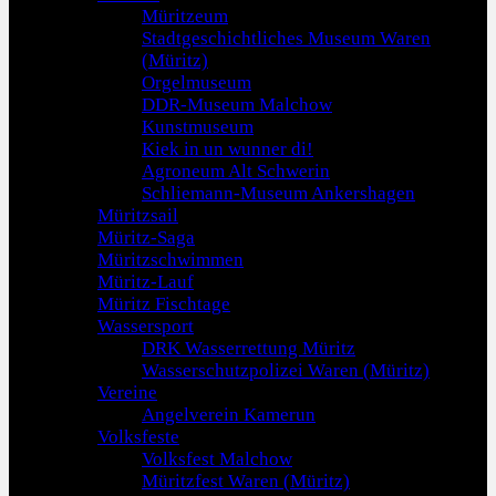
Müritzeum
Stadtgeschichtliches Museum Waren
(Müritz)
Orgelmuseum
DDR-Museum Malchow
Kunstmuseum
Kiek in un wunner di!
Agroneum Alt Schwerin
Schliemann-Museum Ankershagen
Müritzsail
Müritz-Saga
Müritzschwimmen
Müritz-Lauf
Müritz Fischtage
Wassersport
DRK Wasserrettung Müritz
Wasserschutzpolizei Waren (Müritz)
Vereine
Angelverein Kamerun
Volksfeste
Volksfest Malchow
Müritzfest Waren (Müritz)