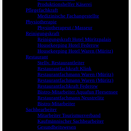
Produktionshelfer Käserei
Pflegefachkraft
Medizinische Fachangestellte
Physiotherapie
Physiotherapeut / Masseur
Reinigungskraft
Reinigungskraft Hotel Müritzpalais
Housekeeping Hotel Federow
Housekeeping Hotel Waren (Müritz)
Restaurant
Stellv. Restaurantleiter
Restaurantfachkraft Klink
Restaurantfachmann Waren (Müritz)
Restaurantfachmann Waren (Müritz)
Restaurantfachkraft Federow
Bistro-Mitarbeiter Aquafun Fleesensee
Restaurantfachmann Neustrelitz
Bistro-Mitarbeiter
Sachbearbeiter
Mitarbeiter Tourismusverband
Kaufmännischer Sachbearbeiter
Gesundheitswesen