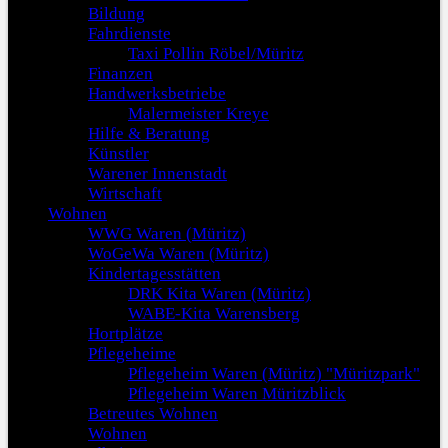
Bildung
Fahrdienste
Taxi Pollin Röbel/Müritz
Finanzen
Handwerksbetriebe
Malermeister Kreye
Hilfe & Beratung
Künstler
Warener Innenstadt
Wirtschaft
Wohnen
WWG Waren (Müritz)
WoGeWa Waren (Müritz)
Kindertagesstätten
DRK Kita Waren (Müritz)
WABE-Kita Warensberg
Hortplätze
Pflegeheime
Pflegeheim Waren (Müritz) "Müritzpark"
Pflegeheim Waren Müritzblick
Betreutes Wohnen
Wohnen