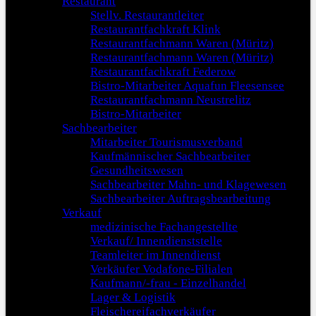
Restaurant
Stellv. Restaurantleiter
Restaurantfachkraft Klink
Restaurantfachmann Waren (Müritz)
Restaurantfachmann Waren (Müritz)
Restaurantfachkraft Federow
Bistro-Mitarbeiter Aquafun Fleesensee
Restaurantfachmann Neustrelitz
Bistro-Mitarbeiter
Sachbearbeiter
Mitarbeiter Tourismusverband
Kaufmännischer Sachbearbeiter
Gesundheitswesen
Sachbearbeiter Mahn- und Klagewesen
Sachbearbeiter Auftragsbearbeitung
Verkauf
medizinische Fachangestellte
Verkauf/ Innendienststelle
Teamleiter im Innendienst
Verkäufer Vodafone-Filialen
Kaufmann/-frau - Einzelhandel
Lager & Logistik
Fleischereifachverkäufer