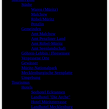
Städte
Waren (Müritz)
Malchow
Röbel/Müritz
Penzlin
Gemeinden
Amt Malchow
Amt Penzliner Land
Amt Röbel-Müritz
Amt Seenlandschaft
Göhren-Lebbin / Fleesensee
Vergessene Orte
Gewässer
Müritz-Nationalpark
Mecklenburgische Seenplatte
Umgebung
Tourismus
Hotels
Seehotel Ecktannen
Landhotel "Die Arche"
Hotel Müritzterrasse
Landhotel Mecklenburg