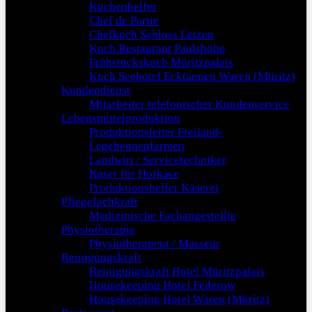
Küchenhelfer
Chef de Partie
Chefkoch Schloss Leizen
Koch Restaurant Paulshöhe
Frühstückskoch Müritzpalais
Koch Seehotel Ecktannen Waren (Müritz)
Kundendienst
Mitarbeiter telefonischer Kundenservice
Lebensmittelproduktion
Produktionsleiter Freiland-
Legehennenfarmen
Landwirt / Servicetechniker
Käser für Hofkäse
Produktionshelfer Käserei
Pflegefachkraft
Medizinische Fachangestellte
Physiotherapie
Physiotherapeut / Masseur
Reinigungskraft
Reinigungskraft Hotel Müritzpalais
Housekeeping Hotel Federow
Housekeeping Hotel Waren (Müritz)