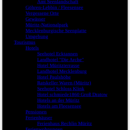
Amt Seenlandschaft
Göhren-Lebbin / Fleesensee
Vergessene Orte
Gewässer
Müritz-Nationalpark
Mecklenburgische Seenplatte
Umgebung
Tourismus
Hotels
Seehotel Ecktannen
Landhotel "Die Arche"
Hotel Müritzterrasse
Landhotel Mecklenburg
Hotel Paulshöhe
Ratskeller Waren (Müritz)
Seehotel Schloss Klink
Hotel schmiede1860 Groß Dratow
Hotels an der Müritz
Hotels am Fleesensee
Pensionen
Ferienhäuser
Ferienhaus Rechlin Müritz
Ferienwohnungen