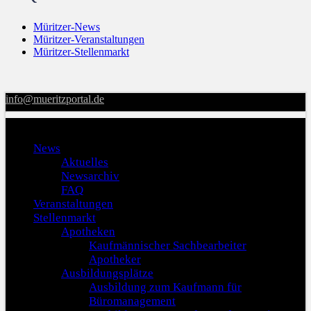
Müritzer-News
Müritzer-Veranstaltungen
Müritzer-Stellenmarkt
info@mueritzportal.de
Menu
News
Aktuelles
Newsarchiv
FAQ
Veranstaltungen
Stellenmarkt
Apotheken
Kaufmännischer Sachbearbeiter
Apotheker
Ausbildungsplätze
Ausbildung zum Kaufmann für
Büromanagement