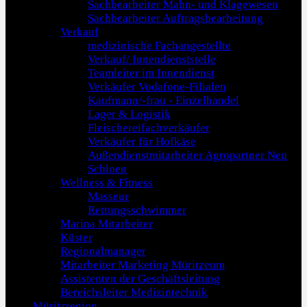
Sachbearbeiter Mahn- und Klagewesen
Sachbearbeiter Auftragsbearbeitung
Verkauf
medizinische Fachangestellte
Verkauf/ Innendienststelle
Teamleiter im Innendienst
Verkäufer Vodafone-Filialen
Kaufmann/-frau - Einzelhandel
Lager & Logistik
Fleischereifachverkäufer
Verkäufer für Hofkäse
Außendienstmitarbeiter Agropartner Neu
Schloen
Wellness & Fitness
Masseur
Rettungsschwimmer
Marina Mitarbeiter
Küster
Regionalmanager
Mitarbeiter Marketing Müritzeum
Assistenten der Geschäftsleitung
Bereichsleiter Medizintechnik
Müritzregion