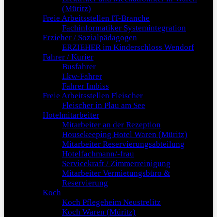
(Müritz)
Freie Arbeitsstellen IT-Branche
Fachinformatiker Systemintegration
Erzieher / Sozialpädagogen
ERZIEHER im Kinderschloss Wendorf
Fahrer / Kurier
Busfahrer
Lkw-Fahrer
Fahrer Imbiss
Freie Arbeitsstellen Fleischer
Fleischer in Plau am See
Hotelmitarbeiter
Mitarbeiter an der Rezeption
Housekeeping Hotel Waren (Müritz)
Mitarbeiter Reservierungsabteilung
Hotelfachmann/-frau
Servicekraft / Zimmerreinigung
Mitarbeiter Vermietungsbüro &
Reservierung
Koch
Koch Pflegeheim Neustrelitz
Koch Waren (Müritz)