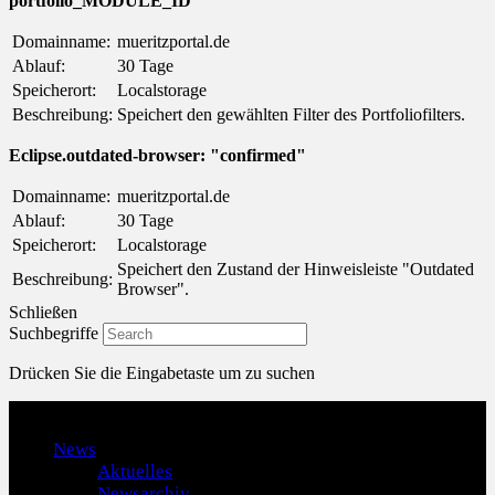
portfolio_MODULE_ID
Domainname:
mueritzportal.de
Ablauf:
30 Tage
Speicherort:
Localstorage
Beschreibung:
Speichert den gewählten Filter des Portfoliofilters.
Eclipse.outdated-browser: "confirmed"
Domainname:
mueritzportal.de
Ablauf:
30 Tage
Speicherort:
Localstorage
Speichert den Zustand der Hinweisleiste "Outdated
Beschreibung:
Browser".
Schließen
Suchbegriffe
Drücken Sie die Eingabetaste um zu suchen
Menu
News
Aktuelles
Newsarchiv