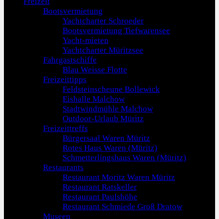
Freizeit
Bootsvermietung
Yachtcharter Schroeder
Bootsvermietung Tiefwarensee
Yacht-mieten
Yachtcharter Müritzsee
Fahrgastschiffe
Blau Weisse Flotte
Freizeittipps
Feldsteinscheune Bollewick
Eishalle Malchow
Stadtwindmühle Malchow
Outdoor-Urlaub Müritz
Freizeittreffs
Bürgersaal Waren Müritz
Rotes Haus Waren (Müritz)
Schmetterlingshaus Waren (Müritz)
Restaurants
Restaurant Moritz Waren Müritz
Restaurant Ratskeller
Restaurant Paulshöhe
Restaurant Schmiede Groß Dratow
Museen