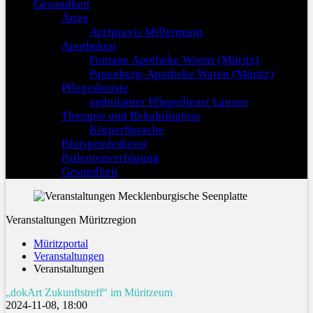
Gesundheit
Ärtze
Arztpraxis Millermann
Apotheken
Fontane Apotheke Waren (Müritz)
Papenberg-Apotheke Waren (Müritz)
Pflegedienste
ambulanter Pflegedienst Lansen
Therapie und Rehabilitation
KörperSprache
Blutspendedienst
Patientenverfügung
Gesundheit
Veranstaltungen Müritzregion
Müritzportal
Veranstaltungen
Veranstaltungen
„dokArt Zukunftstreff“ im Müritzeum
2024-11-08, 18:00