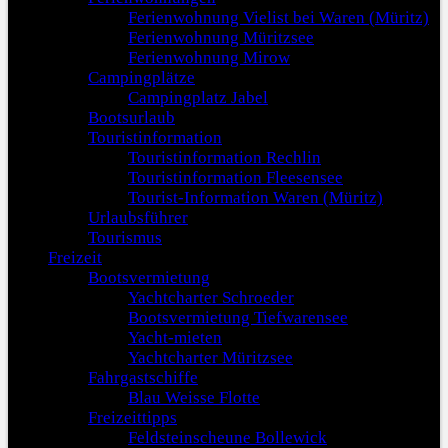
Ferienwohnung Vielist bei Waren (Müritz)
Ferienwohnung Müritzsee
Ferienwohnung Mirow
Campingplätze
Campingplatz Jabel
Bootsurlaub
Touristinformation
Touristinformation Rechlin
Touristinformation Fleesensee
Tourist-Information Waren (Müritz)
Urlaubsführer
Tourismus
Freizeit
Bootsvermietung
Yachtcharter Schroeder
Bootsvermietung Tiefwarensee
Yacht-mieten
Yachtcharter Müritzsee
Fahrgastschiffe
Blau Weisse Flotte
Freizeittipps
Feldsteinscheune Bollewick