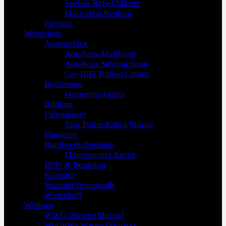
Seefest Röbel/Müritz
Müritzfest Rechlin
Freizeit
Wirtschaft
Autoservice
Autohaus Multhaup
Autohaus Schlingmann
Car-HiFi Tuning Center
Baufirmen
Fersemota Gmbh
Bildung
Fahrdienste
Taxi Pollin Röbel/Müritz
Finanzen
Handwerksbetriebe
Malermeister Kreye
Hilfe & Beratung
Künstler
Warener Innenstadt
Wirtschaft
Wohnen
WWG Waren (Müritz)
WoGeWa Waren (Müritz)