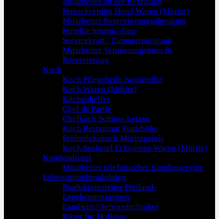
Mitarbeiter an der Rezeption
Housekeeping Hotel Waren (Müritz)
Mitarbeiter Reservierungsabteilung
Hotelfachmann/-frau
Servicekraft / Zimmerreinigung
Mitarbeiter Vermietungsbüro &
Reservierung
Koch
Koch Pflegeheim Neustrelitz
Koch Waren (Müritz)
Küchenhelfer
Chef de Partie
Chefkoch Schloss Leizen
Koch Restaurant Paulshöhe
Frühstückskoch Müritzpalais
Koch Seehotel Ecktannen Waren (Müritz)
Kundendienst
Mitarbeiter telefonischer Kundenservice
Lebensmittelproduktion
Produktionsleiter Freiland-
Legehennenfarmen
Landwirt / Servicetechniker
Käser für Hofkäse