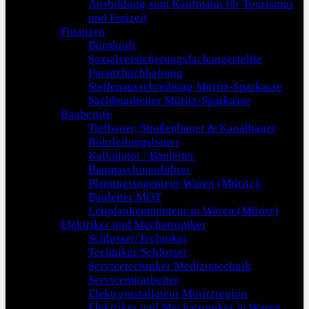
Ausbildung zum Kaufmann für Tourismus
und Freizeit
Finanzen
Bürokraft
Sozialversicherungsfachangestellte
Finanzbuchhaltung
Stellenausschreibung Müritz-Sparkasse
Sachbearbeiter Müritz-Sparkasse
Bauberufe
Tiefbauer, Straßenbauer & Kanalbauer
Rohrleitungsbauer
Kalkulator / Bauleiter
Baumaschinenführer
Planungsingenieur Waren (Müritz):
Bauleiter MOT
Leitplankenmonteur in Waren (Müritz)
Elektriker und Mechatroniker
Schlosser/Techniker
Techniker/Schlosser
Servicetechniker Medizintechnik
Servicemitarbeiter
Elektroinstallateur Müritzregion
Elektriker und Mechatroniker in Waren