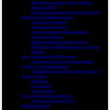
Planungsingenieur Waren (Müritz):
Bauleiter MOT
Leitplankenmonteur in Waren (Müritz)
Elektriker und Mechatroniker
Schlosser/Techniker
Techniker/Schlosser
Servicetechniker Medizintechnik
Servicemitarbeiter
Elektroinstallateur Müritzregion
Elektriker und Mechatroniker in Waren
(Müritz)
Freie Arbeitsstellen IT-Branche
Fachinformatiker Systemintegration
Erzieher / Sozialpädagogen
ERZIEHER im Kinderschloss Wendorf
Fahrer / Kurier
Busfahrer
Lkw-Fahrer
Fahrer Imbiss
Freie Arbeitsstellen Fleischer
Fleischer in Plau am See
Hotelmitarbeiter