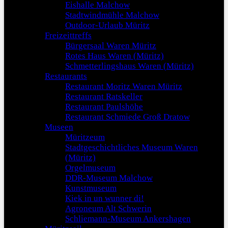
Eishalle Malchow
Stadtwindmühle Malchow
Outdoor-Urlaub Müritz
Freizeittreffs
Bürgersaal Waren Müritz
Rotes Haus Waren (Müritz)
Schmetterlingshaus Waren (Müritz)
Restaurants
Restaurant Moritz Waren Müritz
Restaurant Ratskeller
Restaurant Paulshöhe
Restaurant Schmiede Groß Dratow
Museen
Müritzeum
Stadtgeschichtliches Museum Waren
(Müritz)
Orgelmuseum
DDR-Museum Malchow
Kunstmuseum
Kiek in un wunner di!
Agroneum Alt Schwerin
Schliemann-Museum Ankershagen