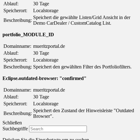
Ablauf:
30 Tage
Speicherort:
Localstorage
Speichert die gewählte Listen/Grid Ansicht in der
Beschreibung:
Demo CarDealer / CustomCatalog List.
portfolio_MODULE_ID
Domainname:
mueritzportal.de
Ablauf:
30 Tage
Speicherort:
Localstorage
Beschreibung:
Speichert den gewählten Filter des Portfoliofilters.
Eclipse.outdated-browser: "confirmed"
Domainname:
mueritzportal.de
Ablauf:
30 Tage
Speicherort:
Localstorage
Speichert den Zustand der Hinweisleiste "Outdated
Beschreibung:
Browser".
Schließen
Suchbegriffe
Drücken Sie die Eingabetaste um zu suchen