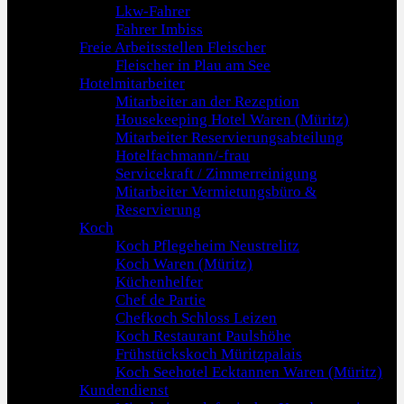
Lkw-Fahrer
Fahrer Imbiss
Freie Arbeitsstellen Fleischer
Fleischer in Plau am See
Hotelmitarbeiter
Mitarbeiter an der Rezeption
Housekeeping Hotel Waren (Müritz)
Mitarbeiter Reservierungsabteilung
Hotelfachmann/-frau
Servicekraft / Zimmerreinigung
Mitarbeiter Vermietungsbüro &
Reservierung
Koch
Koch Pflegeheim Neustrelitz
Koch Waren (Müritz)
Küchenhelfer
Chef de Partie
Chefkoch Schloss Leizen
Koch Restaurant Paulshöhe
Frühstückskoch Müritzpalais
Koch Seehotel Ecktannen Waren (Müritz)
Kundendienst