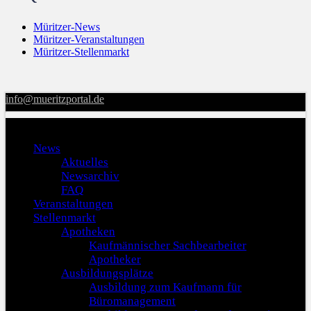
Müritzer-News
Müritzer-Veranstaltungen
Müritzer-Stellenmarkt
info@mueritzportal.de
Menu
News
Aktuelles
Newsarchiv
FAQ
Veranstaltungen
Stellenmarkt
Apotheken
Kaufmännischer Sachbearbeiter
Apotheker
Ausbildungsplätze
Ausbildung zum Kaufmann für
Büromanagement