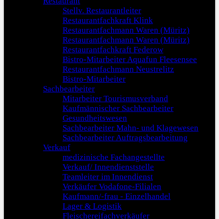
Restaurant
Stellv. Restaurantleiter
Restaurantfachkraft Klink
Restaurantfachmann Waren (Müritz)
Restaurantfachmann Waren (Müritz)
Restaurantfachkraft Federow
Bistro-Mitarbeiter Aquafun Fleesensee
Restaurantfachmann Neustrelitz
Bistro-Mitarbeiter
Sachbearbeiter
Mitarbeiter Tourismusverband
Kaufmännischer Sachbearbeiter
Gesundheitswesen
Sachbearbeiter Mahn- und Klagewesen
Sachbearbeiter Auftragsbearbeitung
Verkauf
medizinische Fachangestellte
Verkauf/ Innendienststelle
Teamleiter im Innendienst
Verkäufer Vodafone-Filialen
Kaufmann/-frau - Einzelhandel
Lager & Logistik
Fleischereifachverkäufer