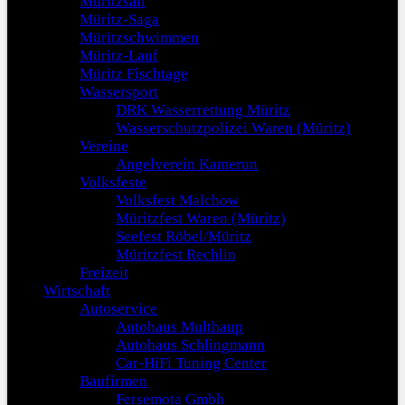
Müritzsail
Müritz-Saga
Müritzschwimmen
Müritz-Lauf
Müritz Fischtage
Wassersport
DRK Wasserrettung Müritz
Wasserschutzpolizei Waren (Müritz)
Vereine
Angelverein Kamerun
Volksfeste
Volksfest Malchow
Müritzfest Waren (Müritz)
Seefest Röbel/Müritz
Müritzfest Rechlin
Freizeit
Wirtschaft
Autoservice
Autohaus Multhaup
Autohaus Schlingmann
Car-HiFi Tuning Center
Baufirmen
Fersemota Gmbh