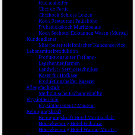
Küchenhelfer
Chef de Partie
Chefkoch Schloss Leizen
Koch Restaurant Paulshöhe
Frühstückskoch Müritzpalais
Koch Seehotel Ecktannen Waren (Müritz)
Kundendienst
Mitarbeiter telefonischer Kundenservice
Lebensmittelproduktion
Produktionsleiter Freiland-
Legehennenfarmen
Landwirt / Servicetechniker
Käser für Hofkäse
Produktionshelfer Käserei
Pflegefachkraft
Medizinische Fachangestellte
Physiotherapie
Physiotherapeut / Masseur
Reinigungskraft
Reinigungskraft Hotel Müritzpalais
Housekeeping Hotel Federow
Housekeeping Hotel Waren (Müritz)