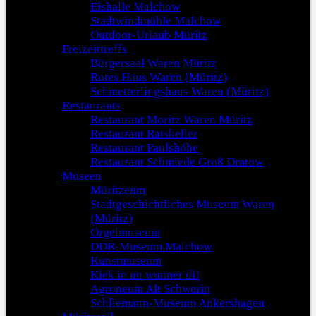
Eishalle Malchow
Stadtwindmühle Malchow
Outdoor-Urlaub Müritz
Freizeittreffs
Bürgersaal Waren Müritz
Rotes Haus Waren (Müritz)
Schmetterlingshaus Waren (Müritz)
Restaurants
Restaurant Moritz Waren Müritz
Restaurant Ratskeller
Restaurant Paulshöhe
Restaurant Schmiede Groß Dratow
Museen
Müritzeum
Stadtgeschichtliches Museum Waren
(Müritz)
Orgelmuseum
DDR-Museum Malchow
Kunstmuseum
Kiek in un wunner di!
Agroneum Alt Schwerin
Schliemann-Museum Ankershagen