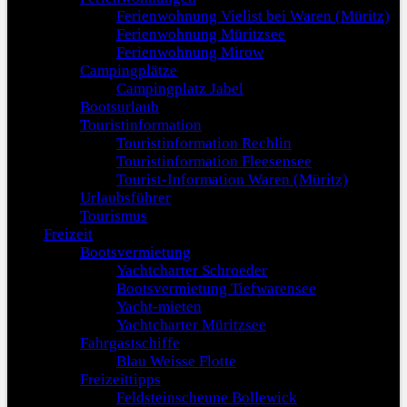
Ferienwohnung Vielist bei Waren (Müritz)
Ferienwohnung Müritzsee
Ferienwohnung Mirow
Campingplätze
Campingplatz Jabel
Bootsurlaub
Touristinformation
Touristinformation Rechlin
Touristinformation Fleesensee
Tourist-Information Waren (Müritz)
Urlaubsführer
Tourismus
Freizeit
Bootsvermietung
Yachtcharter Schroeder
Bootsvermietung Tiefwarensee
Yacht-mieten
Yachtcharter Müritzsee
Fahrgastschiffe
Blau Weisse Flotte
Freizeittipps
Feldsteinscheune Bollewick