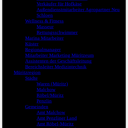
Verkäufer für Hofkäse
Außendienstmitarbeiter Agropartner Neu
Schloen
Wellness & Fitness
Masseur
Rettungsschwimmer
Marina Mitarbeiter
Küster
Regionalmanager
Mitarbeiter Marketing Müritzeum
Assistenten der Geschäftsleitung
Bereichsleiter Medizintechnik
Müritzregion
Städte
Waren (Müritz)
Malchow
Röbel/Müritz
Penzlin
Gemeinden
Amt Malchow
Amt Penzliner Land
Amt Röbel-Müritz