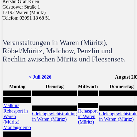
Kerstin Graf-Krien
Güstrower Straße 1
17192 Waren (Müritz)
Telefon: 03991 18 68 51
Veranstaltungen in Waren (Müritz),
Röbel/Müritz, Malchow, Penzlin und
Rechlin zwischen Müritz und Fleesensee.
< Juli 2026
August 20
Montag
Dienstag
Mittwoch
Donnerstag
3
Malkurs
5
4
6
Rehasport in
Rehasport
Gleichgewichtstraining
Gleichgewichtstrai
Waren
in Waren
in Waren (Müritz)
in Waren (Müritz)
(Müritz)
(Müritz)
Montagsdemo
10