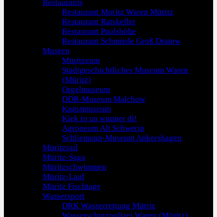
Restaurants
Restaurant Moritz Waren Müritz
Restaurant Ratskeller
Restaurant Paulshöhe
Restaurant Schmiede Groß Dratow
Museen
Müritzeum
Stadtgeschichtliches Museum Waren
(Müritz)
Orgelmuseum
DDR-Museum Malchow
Kunstmuseum
Kiek in un wunner di!
Agroneum Alt Schwerin
Schliemann-Museum Ankershagen
Müritzsail
Müritz-Saga
Müritzschwimmen
Müritz-Lauf
Müritz Fischtage
Wassersport
DRK Wasserrettung Müritz
Wasserschutzpolizei Waren (Müritz)