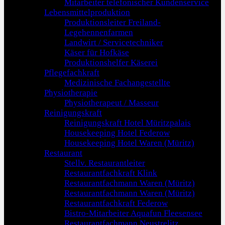
Mitarbeiter telefonischer Kundenservice
Lebensmittelproduktion
Produktionsleiter Freiland-
Legehennenfarmen
Landwirt / Servicetechniker
Käser für Hofkäse
Produktionshelfer Käserei
Pflegefachkraft
Medizinische Fachangestellte
Physiotherapie
Physiotherapeut / Masseur
Reinigungskraft
Reinigungskraft Hotel Müritzpalais
Housekeeping Hotel Federow
Housekeeping Hotel Waren (Müritz)
Restaurant
Stellv. Restaurantleiter
Restaurantfachkraft Klink
Restaurantfachmann Waren (Müritz)
Restaurantfachmann Waren (Müritz)
Restaurantfachkraft Federow
Bistro-Mitarbeiter Aquafun Fleesensee
Restaurantfachmann Neustrelitz