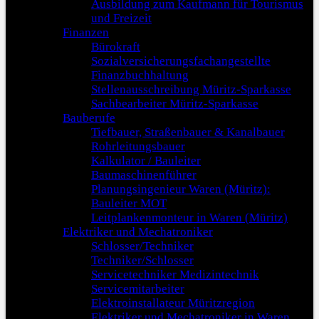
Ausbildung zum Kaufmann für Tourismus
und Freizeit
Finanzen
Bürokraft
Sozialversicherungsfachangestellte
Finanzbuchhaltung
Stellenausschreibung Müritz-Sparkasse
Sachbearbeiter Müritz-Sparkasse
Bauberufe
Tiefbauer, Straßenbauer & Kanalbauer
Rohrleitungsbauer
Kalkulator / Bauleiter
Baumaschinenführer
Planungsingenieur Waren (Müritz):
Bauleiter MOT
Leitplankenmonteur in Waren (Müritz)
Elektriker und Mechatroniker
Schlosser/Techniker
Techniker/Schlosser
Servicetechniker Medizintechnik
Servicemitarbeiter
Elektroinstallateur Müritzregion
Elektriker und Mechatroniker in Waren