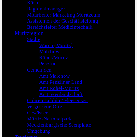
Küster
Regionalmanager
Mitarbeiter Marketing Müritzeum
Assistenten der Geschäftsleitung
Bereichsleiter Medizintechnik
Müritzregion
Städte
Waren (Müritz)
Malchow
Röbel/Müritz
Penzlin
Gemeinden
Amt Malchow
Amt Penzliner Land
Amt Röbel-Müritz
Amt Seenlandschaft
Göhren-Lebbin / Fleesensee
Vergessene Orte
Gewässer
Müritz-Nationalpark
Mecklenburgische Seenplatte
Umgebung