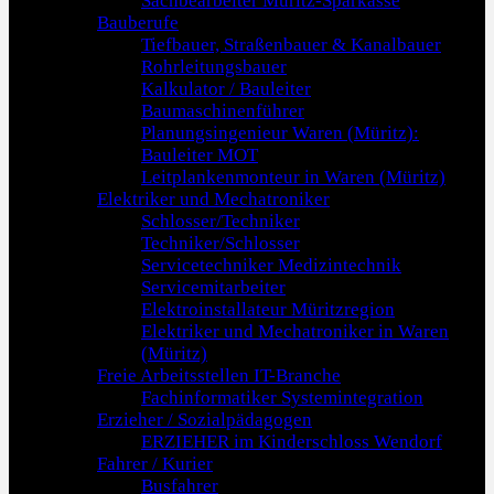
Sachbearbeiter Müritz-Sparkasse
Bauberufe
Tiefbauer, Straßenbauer & Kanalbauer
Rohrleitungsbauer
Kalkulator / Bauleiter
Baumaschinenführer
Planungsingenieur Waren (Müritz):
Bauleiter MOT
Leitplankenmonteur in Waren (Müritz)
Elektriker und Mechatroniker
Schlosser/Techniker
Techniker/Schlosser
Servicetechniker Medizintechnik
Servicemitarbeiter
Elektroinstallateur Müritzregion
Elektriker und Mechatroniker in Waren
(Müritz)
Freie Arbeitsstellen IT-Branche
Fachinformatiker Systemintegration
Erzieher / Sozialpädagogen
ERZIEHER im Kinderschloss Wendorf
Fahrer / Kurier
Busfahrer