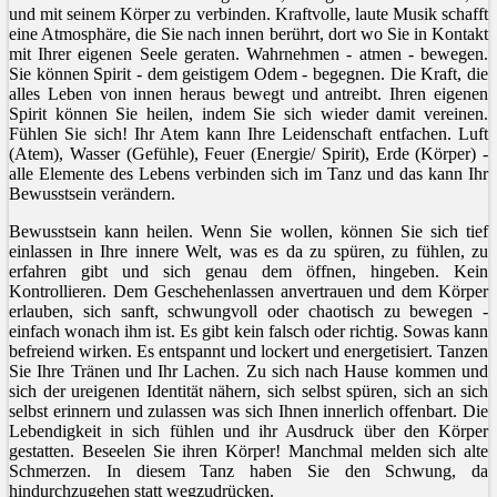
und mit seinem Körper zu verbinden. Kraftvolle, laute Musik schafft
eine Atmosphäre, die Sie nach innen berührt, dort wo Sie in Kontakt
mit Ihrer eigenen Seele geraten. Wahrnehmen - atmen - bewegen.
Sie können Spirit - dem geistigem Odem - begegnen. Die Kraft, die
alles Leben von innen heraus bewegt und antreibt. Ihren eigenen
Spirit können Sie heilen, indem Sie sich wieder damit vereinen.
Fühlen Sie sich! Ihr Atem kann Ihre Leidenschaft entfachen. Luft
(Atem), Wasser (Gefühle), Feuer (Energie/ Spirit), Erde (Körper) -
alle Elemente des Lebens verbinden sich im Tanz und das kann Ihr
Bewusstsein verändern.
Bewusstsein kann heilen. Wenn Sie wollen, können Sie sich tief
einlassen in Ihre innere Welt, was es da zu spüren, zu fühlen, zu
erfahren gibt und sich genau dem öffnen, hingeben. Kein
Kontrollieren. Dem Geschehenlassen anvertrauen und dem Körper
erlauben, sich sanft, schwungvoll oder chaotisch zu bewegen -
einfach wonach ihm ist. Es gibt kein falsch oder richtig. Sowas kann
befreiend wirken. Es entspannt und lockert und energetisiert. Tanzen
Sie Ihre Tränen und Ihr Lachen. Zu sich nach Hause kommen und
sich der ureigenen Identität nähern, sich selbst spüren, sich an sich
selbst erinnern und zulassen was sich Ihnen innerlich offenbart. Die
Lebendigkeit in sich fühlen und ihr Ausdruck über den Körper
gestatten. Beseelen Sie ihren Körper! Manchmal melden sich alte
Schmerzen. In diesem Tanz haben Sie den Schwung, da
hindurchzugehen statt wegzudrücken.