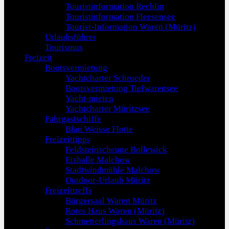
Touristinformation Rechlin
Touristinformation Fleesensee
Tourist-Information Waren (Müritz)
Urlaubsführer
Tourismus
Freizeit
Bootsvermietung
Yachtcharter Schroeder
Bootsvermietung Tiefwarensee
Yacht-mieten
Yachtcharter Müritzsee
Fahrgastschiffe
Blau Weisse Flotte
Freizeittipps
Feldsteinscheune Bollewick
Eishalle Malchow
Stadtwindmühle Malchow
Outdoor-Urlaub Müritz
Freizeittreffs
Bürgersaal Waren Müritz
Rotes Haus Waren (Müritz)
Schmetterlingshaus Waren (Müritz)