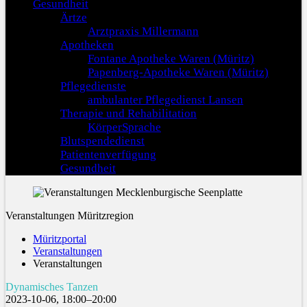
Gesundheit
Ärtze
Arztpraxis Millermann
Apotheken
Fontane Apotheke Waren (Müritz)
Papenberg-Apotheke Waren (Müritz)
Pflegedienste
ambulanter Pflegedienst Lansen
Therapie und Rehabilitation
KörperSprache
Blutspendedienst
Patientenverfügung
Gesundheit
Veranstaltungen Müritzregion
Müritzportal
Veranstaltungen
Veranstaltungen
Dynamisches Tanzen
2023-10-06, 18:00–20:00