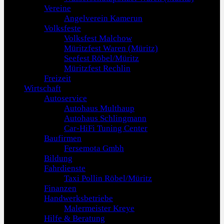
Vereine
Angelverein Kamerun
Volksfeste
Volksfest Malchow
Müritzfest Waren (Müritz)
Seefest Röbel/Müritz
Müritzfest Rechlin
Freizeit
Wirtschaft
Autoservice
Autohaus Multhaup
Autohaus Schlingmann
Car-HiFi Tuning Center
Baufirmen
Fersemota Gmbh
Bildung
Fahrdienste
Taxi Pollin Röbel/Müritz
Finanzen
Handwerksbetriebe
Malermeister Kreye
Hilfe & Beratung