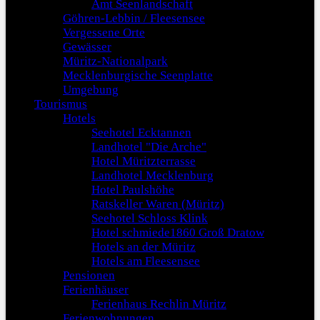
Amt Seenlandschaft
Göhren-Lebbin / Fleesensee
Vergessene Orte
Gewässer
Müritz-Nationalpark
Mecklenburgische Seenplatte
Umgebung
Tourismus
Hotels
Seehotel Ecktannen
Landhotel "Die Arche"
Hotel Müritzterrasse
Landhotel Mecklenburg
Hotel Paulshöhe
Ratskeller Waren (Müritz)
Seehotel Schloss Klink
Hotel schmiede1860 Groß Dratow
Hotels an der Müritz
Hotels am Fleesensee
Pensionen
Ferienhäuser
Ferienhaus Rechlin Müritz
Ferienwohnungen