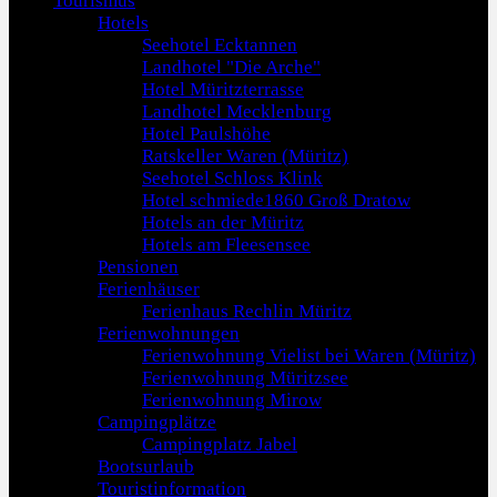
Tourismus
Hotels
Seehotel Ecktannen
Landhotel "Die Arche"
Hotel Müritzterrasse
Landhotel Mecklenburg
Hotel Paulshöhe
Ratskeller Waren (Müritz)
Seehotel Schloss Klink
Hotel schmiede1860 Groß Dratow
Hotels an der Müritz
Hotels am Fleesensee
Pensionen
Ferienhäuser
Ferienhaus Rechlin Müritz
Ferienwohnungen
Ferienwohnung Vielist bei Waren (Müritz)
Ferienwohnung Müritzsee
Ferienwohnung Mirow
Campingplätze
Campingplatz Jabel
Bootsurlaub
Touristinformation