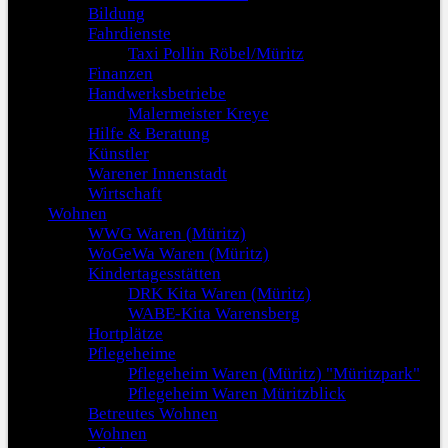
Bildung
Fahrdienste
Taxi Pollin Röbel/Müritz
Finanzen
Handwerksbetriebe
Malermeister Kreye
Hilfe & Beratung
Künstler
Warener Innenstadt
Wirtschaft
Wohnen
WWG Waren (Müritz)
WoGeWa Waren (Müritz)
Kindertagesstätten
DRK Kita Waren (Müritz)
WABE-Kita Warensberg
Hortplätze
Pflegeheime
Pflegeheim Waren (Müritz) "Müritzpark"
Pflegeheim Waren Müritzblick
Betreutes Wohnen
Wohnen