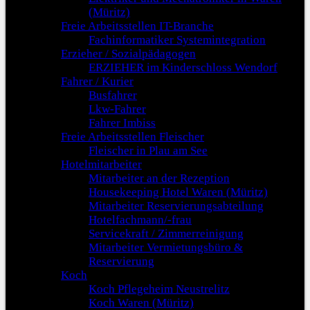
(Müritz)
Freie Arbeitsstellen IT-Branche
Fachinformatiker Systemintegration
Erzieher / Sozialpädagogen
ERZIEHER im Kinderschloss Wendorf
Fahrer / Kurier
Busfahrer
Lkw-Fahrer
Fahrer Imbiss
Freie Arbeitsstellen Fleischer
Fleischer in Plau am See
Hotelmitarbeiter
Mitarbeiter an der Rezeption
Housekeeping Hotel Waren (Müritz)
Mitarbeiter Reservierungsabteilung
Hotelfachmann/-frau
Servicekraft / Zimmerreinigung
Mitarbeiter Vermietungsbüro &
Reservierung
Koch
Koch Pflegeheim Neustrelitz
Koch Waren (Müritz)