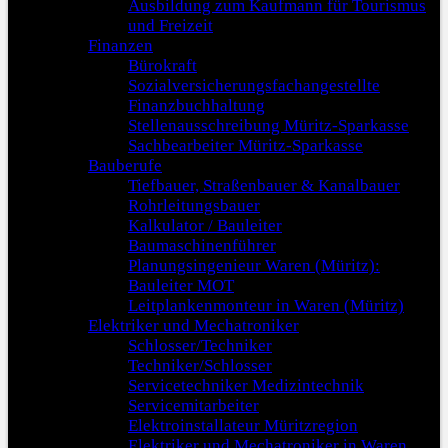
Ausbildung zum Kaufmann für Tourismus
und Freizeit
Finanzen
Bürokraft
Sozialversicherungsfachangestellte
Finanzbuchhaltung
Stellenausschreibung Müritz-Sparkasse
Sachbearbeiter Müritz-Sparkasse
Bauberufe
Tiefbauer, Straßenbauer & Kanalbauer
Rohrleitungsbauer
Kalkulator / Bauleiter
Baumaschinenführer
Planungsingenieur Waren (Müritz):
Bauleiter MOT
Leitplankenmonteur in Waren (Müritz)
Elektriker und Mechatroniker
Schlosser/Techniker
Techniker/Schlosser
Servicetechniker Medizintechnik
Servicemitarbeiter
Elektroinstallateur Müritzregion
Elektriker und Mechatroniker in Waren