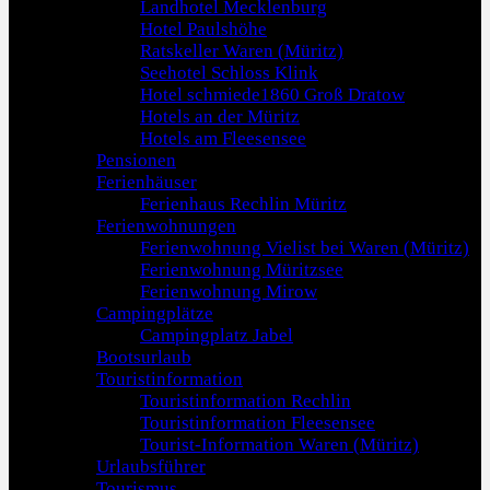
Landhotel Mecklenburg
Hotel Paulshöhe
Ratskeller Waren (Müritz)
Seehotel Schloss Klink
Hotel schmiede1860 Groß Dratow
Hotels an der Müritz
Hotels am Fleesensee
Pensionen
Ferienhäuser
Ferienhaus Rechlin Müritz
Ferienwohnungen
Ferienwohnung Vielist bei Waren (Müritz)
Ferienwohnung Müritzsee
Ferienwohnung Mirow
Campingplätze
Campingplatz Jabel
Bootsurlaub
Touristinformation
Touristinformation Rechlin
Touristinformation Fleesensee
Tourist-Information Waren (Müritz)
Urlaubsführer
Tourismus