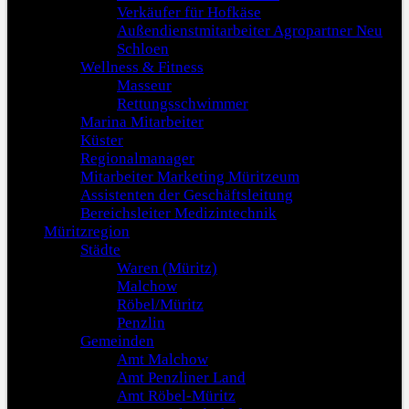
Verkäufer für Hofkäse
Außendienstmitarbeiter Agropartner Neu
Schloen
Wellness & Fitness
Masseur
Rettungsschwimmer
Marina Mitarbeiter
Küster
Regionalmanager
Mitarbeiter Marketing Müritzeum
Assistenten der Geschäftsleitung
Bereichsleiter Medizintechnik
Müritzregion
Städte
Waren (Müritz)
Malchow
Röbel/Müritz
Penzlin
Gemeinden
Amt Malchow
Amt Penzliner Land
Amt Röbel-Müritz