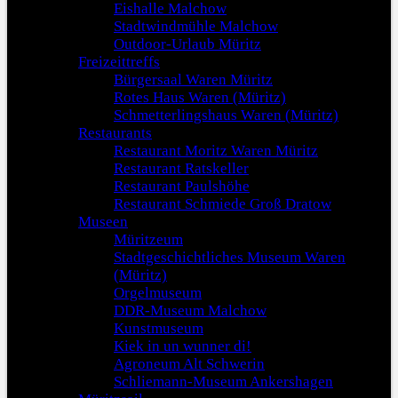
Eishalle Malchow
Stadtwindmühle Malchow
Outdoor-Urlaub Müritz
Freizeittreffs
Bürgersaal Waren Müritz
Rotes Haus Waren (Müritz)
Schmetterlingshaus Waren (Müritz)
Restaurants
Restaurant Moritz Waren Müritz
Restaurant Ratskeller
Restaurant Paulshöhe
Restaurant Schmiede Groß Dratow
Museen
Müritzeum
Stadtgeschichtliches Museum Waren
(Müritz)
Orgelmuseum
DDR-Museum Malchow
Kunstmuseum
Kiek in un wunner di!
Agroneum Alt Schwerin
Schliemann-Museum Ankershagen