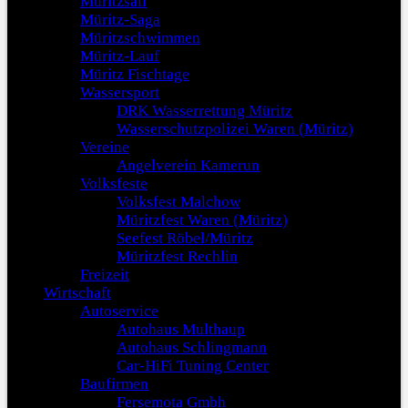
Müritzsail
Müritz-Saga
Müritzschwimmen
Müritz-Lauf
Müritz Fischtage
Wassersport
DRK Wasserrettung Müritz
Wasserschutzpolizei Waren (Müritz)
Vereine
Angelverein Kamerun
Volksfeste
Volksfest Malchow
Müritzfest Waren (Müritz)
Seefest Röbel/Müritz
Müritzfest Rechlin
Freizeit
Wirtschaft
Autoservice
Autohaus Multhaup
Autohaus Schlingmann
Car-HiFi Tuning Center
Baufirmen
Fersemota Gmbh