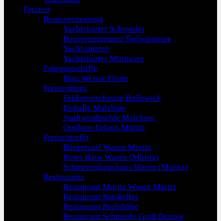
Freizeit
Bootsvermietung
Yachtcharter Schroeder
Bootsvermietung Tiefwarensee
Yacht-mieten
Yachtcharter Müritzsee
Fahrgastschiffe
Blau Weisse Flotte
Freizeittipps
Feldsteinscheune Bollewick
Eishalle Malchow
Stadtwindmühle Malchow
Outdoor-Urlaub Müritz
Freizeittreffs
Bürgersaal Waren Müritz
Rotes Haus Waren (Müritz)
Schmetterlingshaus Waren (Müritz)
Restaurants
Restaurant Moritz Waren Müritz
Restaurant Ratskeller
Restaurant Paulshöhe
Restaurant Schmiede Groß Dratow