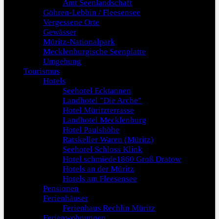
Amt Seenlandschaft
Göhren-Lebbin / Fleesensee
Vergessene Orte
Gewässer
Müritz-Nationalpark
Mecklenburgische Seenplatte
Umgebung
Tourismus
Hotels
Seehotel Ecktannen
Landhotel "Die Arche"
Hotel Müritzterrasse
Landhotel Mecklenburg
Hotel Paulshöhe
Ratskeller Waren (Müritz)
Seehotel Schloss Klink
Hotel schmiede1860 Groß Dratow
Hotels an der Müritz
Hotels am Fleesensee
Pensionen
Ferienhäuser
Ferienhaus Rechlin Müritz
Ferienwohnungen