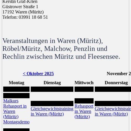
Kerstin Graf-Krien
Güstrower Straße 1
17192 Waren (Müritz)
Telefon: 03991 18 68 51
Veranstaltungen in Waren (Müritz),
Röbel/Müritz, Malchow, Penzlin und
Rechlin zwischen Müritz und Fleesensee.
< Oktober 2025
November 2
Montag
Dienstag
Mittwoch
Donnerstag
3
Malkurs
5
4
6
Rehasport in
Rehasport
Gleichgewichtstraining
Gleichgewichtstrai
Waren
in Waren
in Waren (Müritz)
in Waren (Müritz)
(Müritz)
(Müritz)
Montagsdemo
10