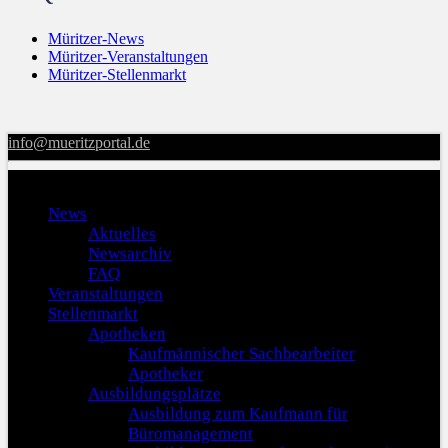
Müritzer-News
Müritzer-Veranstaltungen
Müritzer-Stellenmarkt
info@mueritzportal.de
Menu
News
Aktuelles
Newsarchiv
FAQ
Veranstaltungen
Stellenmarkt
Apotheken
Kaufmännischer Sachbearbeiter
Apotheker
Ausbildungsplätze
Ausbildung zum Kaufmann für
Büromanagement