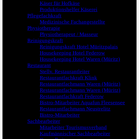
Käser für Hofkäse
Produktionshelfer Käserei
Pflegefachkraft
Medizinische Fachangestellte
Physiotherapie
Physiotherapeut / Masseur
Reinigungskraft
Reinigungskraft Hotel Müritzpalais
Housekeeping Hotel Federow
Housekeeping Hotel Waren (Müritz)
Restaurant
Stellv. Restaurantleiter
Restaurantfachkraft Klink
Restaurantfachmann Waren (Müritz)
Restaurantfachmann Waren (Müritz)
Restaurantfachkraft Federow
Bistro-Mitarbeiter Aquafun Fleesensee
Restaurantfachmann Neustrelitz
Bistro-Mitarbeiter
Sachbearbeiter
Mitarbeiter Tourismusverband
Kaufmännischer Sachbearbeiter