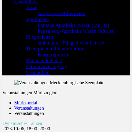
Gesundheit
Ärtze
Arztpraxis Millermann
Apotheken
Fontane Apotheke Waren (Müritz)
Papenberg-Apotheke Waren (Müritz)
Pflegedienste
ambulanter Pflegedienst Lansen
Therapie und Rehabilitation
KörperSprache
Blutspendedienst
Patientenverfügung
Gesundheit
Veranstaltungen Müritzregion
Müritzportal
Veranstaltungen
Veranstaltungen
Dynamisches Tanzen
2023-10-06, 18:00–20:00