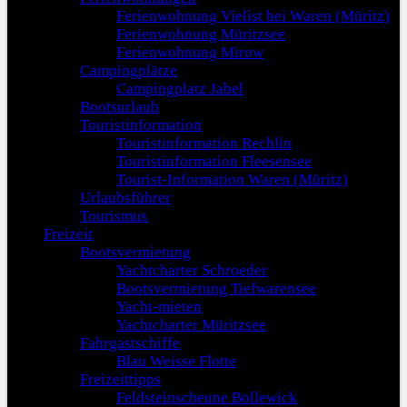
Ferienwohnung Vielist bei Waren (Müritz)
Ferienwohnung Müritzsee
Ferienwohnung Mirow
Campingplätze
Campingplatz Jabel
Bootsurlaub
Touristinformation
Touristinformation Rechlin
Touristinformation Fleesensee
Tourist-Information Waren (Müritz)
Urlaubsführer
Tourismus
Freizeit
Bootsvermietung
Yachtcharter Schroeder
Bootsvermietung Tiefwarensee
Yacht-mieten
Yachtcharter Müritzsee
Fahrgastschiffe
Blau Weisse Flotte
Freizeittipps
Feldsteinscheune Bollewick