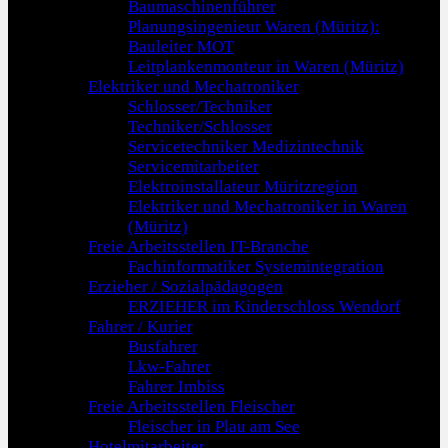
Baumaschinenführer
Planungsingenieur Waren (Müritz):
Bauleiter MOT
Leitplankenmonteur in Waren (Müritz)
Elektriker und Mechatroniker
Schlosser/Techniker
Techniker/Schlosser
Servicetechniker Medizintechnik
Servicemitarbeiter
Elektroinstallateur Müritzregion
Elektriker und Mechatroniker in Waren
(Müritz)
Freie Arbeitsstellen IT-Branche
Fachinformatiker Systemintegration
Erzieher / Sozialpädagogen
ERZIEHER im Kinderschloss Wendorf
Fahrer / Kurier
Busfahrer
Lkw-Fahrer
Fahrer Imbiss
Freie Arbeitsstellen Fleischer
Fleischer in Plau am See
Hotelmitarbeiter