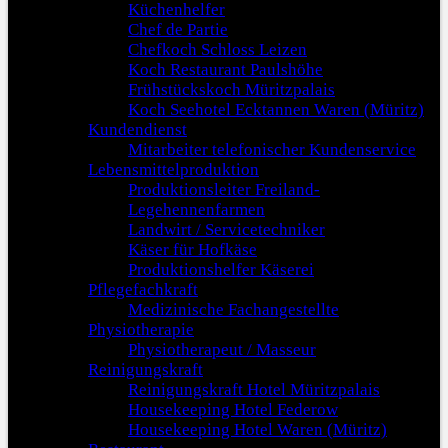
Küchenhelfer
Chef de Partie
Chefkoch Schloss Leizen
Koch Restaurant Paulshöhe
Frühstückskoch Müritzpalais
Koch Seehotel Ecktannen Waren (Müritz)
Kundendienst
Mitarbeiter telefonischer Kundenservice
Lebensmittelproduktion
Produktionsleiter Freiland-
Legehennenfarmen
Landwirt / Servicetechniker
Käser für Hofkäse
Produktionshelfer Käserei
Pflegefachkraft
Medizinische Fachangestellte
Physiotherapie
Physiotherapeut / Masseur
Reinigungskraft
Reinigungskraft Hotel Müritzpalais
Housekeeping Hotel Federow
Housekeeping Hotel Waren (Müritz)