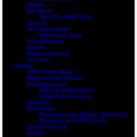
Bildung
Fahrdienste
Taxi Pollin Röbel/Müritz
Finanzen
Handwerksbetriebe
Malermeister Kreye
Hilfe & Beratung
Künstler
Warener Innenstadt
Wirtschaft
Wohnen
WWG Waren (Müritz)
WoGeWa Waren (Müritz)
Kindertagesstätten
DRK Kita Waren (Müritz)
WABE-Kita Warensberg
Hortplätze
Pflegeheime
Pflegeheim Waren (Müritz) "Müritzpark"
Pflegeheim Waren Müritzblick
Betreutes Wohnen
Wohnen