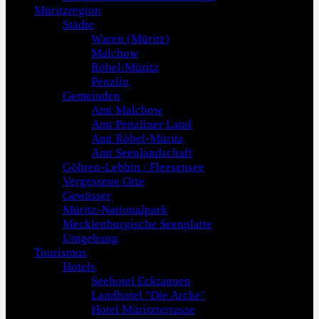
Müritzregion
Städte
Waren (Müritz)
Malchow
Röbel/Müritz
Penzlin
Gemeinden
Amt Malchow
Amt Penzliner Land
Amt Röbel-Müritz
Amt Seenlandschaft
Göhren-Lebbin / Fleesensee
Vergessene Orte
Gewässer
Müritz-Nationalpark
Mecklenburgische Seenplatte
Umgebung
Tourismus
Hotels
Seehotel Ecktannen
Landhotel "Die Arche"
Hotel Müritzterrasse