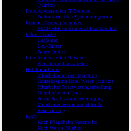
(Müritz)
Freie Arbeitsstellen IT-Branche
Fachinformatiker Systemintegration
Erzieher / Sozialpädagogen
ERZIEHER im Kinderschloss Wendorf
Fahrer / Kurier
Busfahrer
Lkw-Fahrer
Fahrer Imbiss
Freie Arbeitsstellen Fleischer
Fleischer in Plau am See
Hotelmitarbeiter
Mitarbeiter an der Rezeption
Housekeeping Hotel Waren (Müritz)
Mitarbeiter Reservierungsabteilung
Hotelfachmann/-frau
Servicekraft / Zimmerreinigung
Mitarbeiter Vermietungsbüro &
Reservierung
Koch
Koch Pflegeheim Neustrelitz
Koch Waren (Müritz)