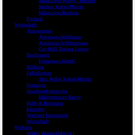
Müritzfest Waren (Müritz)
Seefest Röbel/Müritz
Müritzfest Rechlin
Freizeit
Wirtschaft
Autoservice
Autohaus Multhaup
Autohaus Schlingmann
Car-HiFi Tuning Center
Baufirmen
Fersemota Gmbh
Bildung
Fahrdienste
Taxi Pollin Röbel/Müritz
Finanzen
Handwerksbetriebe
Malermeister Kreye
Hilfe & Beratung
Künstler
Warener Innenstadt
Wirtschaft
Wohnen
WWG Waren (Müritz)