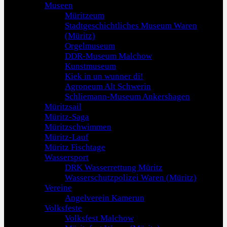
Museen
Müritzeum
Stadtgeschichtliches Museum Waren
(Müritz)
Orgelmuseum
DDR-Museum Malchow
Kunstmuseum
Kiek in un wunner di!
Agroneum Alt Schwerin
Schliemann-Museum Ankershagen
Müritzsail
Müritz-Saga
Müritzschwimmen
Müritz-Lauf
Müritz Fischtage
Wassersport
DRK Wasserrettung Müritz
Wasserschutzpolizei Waren (Müritz)
Vereine
Angelverein Kamerun
Volksfeste
Volksfest Malchow