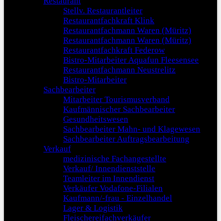
Restaurant
Stellv. Restaurantleiter
Restaurantfachkraft Klink
Restaurantfachmann Waren (Müritz)
Restaurantfachmann Waren (Müritz)
Restaurantfachkraft Federow
Bistro-Mitarbeiter Aquafun Fleesensee
Restaurantfachmann Neustrelitz
Bistro-Mitarbeiter
Sachbearbeiter
Mitarbeiter Tourismusverband
Kaufmännischer Sachbearbeiter
Gesundheitswesen
Sachbearbeiter Mahn- und Klagewesen
Sachbearbeiter Auftragsbearbeitung
Verkauf
medizinische Fachangestellte
Verkauf/ Innendienststelle
Teamleiter im Innendienst
Verkäufer Vodafone-Filialen
Kaufmann/-frau - Einzelhandel
Lager & Logistik
Fleischereifachverkäufer