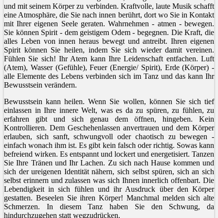
und mit seinem Körper zu verbinden. Kraftvolle, laute Musik schafft
eine Atmosphäre, die Sie nach innen berührt, dort wo Sie in Kontakt
mit Ihrer eigenen Seele geraten. Wahrnehmen - atmen - bewegen.
Sie können Spirit - dem geistigem Odem - begegnen. Die Kraft, die
alles Leben von innen heraus bewegt und antreibt. Ihren eigenen
Spirit können Sie heilen, indem Sie sich wieder damit vereinen.
Fühlen Sie sich! Ihr Atem kann Ihre Leidenschaft entfachen. Luft
(Atem), Wasser (Gefühle), Feuer (Energie/ Spirit), Erde (Körper) -
alle Elemente des Lebens verbinden sich im Tanz und das kann Ihr
Bewusstsein verändern.
Bewusstsein kann heilen. Wenn Sie wollen, können Sie sich tief
einlassen in Ihre innere Welt, was es da zu spüren, zu fühlen, zu
erfahren gibt und sich genau dem öffnen, hingeben. Kein
Kontrollieren. Dem Geschehenlassen anvertrauen und dem Körper
erlauben, sich sanft, schwungvoll oder chaotisch zu bewegen -
einfach wonach ihm ist. Es gibt kein falsch oder richtig. Sowas kann
befreiend wirken. Es entspannt und lockert und energetisiert. Tanzen
Sie Ihre Tränen und Ihr Lachen. Zu sich nach Hause kommen und
sich der ureigenen Identität nähern, sich selbst spüren, sich an sich
selbst erinnern und zulassen was sich Ihnen innerlich offenbart. Die
Lebendigkeit in sich fühlen und ihr Ausdruck über den Körper
gestatten. Beseelen Sie ihren Körper! Manchmal melden sich alte
Schmerzen. In diesem Tanz haben Sie den Schwung, da
hindurchzugehen statt wegzudrücken.