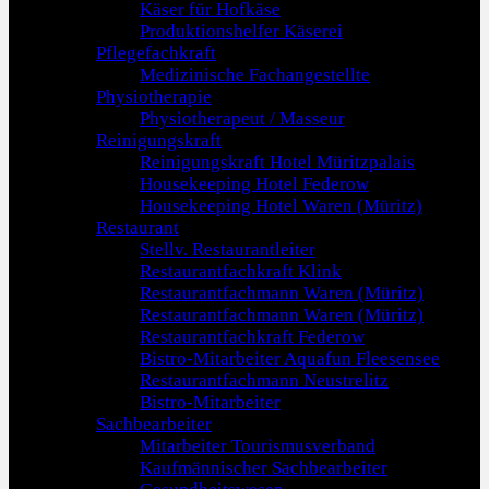
Käser für Hofkäse
Produktionshelfer Käserei
Pflegefachkraft
Medizinische Fachangestellte
Physiotherapie
Physiotherapeut / Masseur
Reinigungskraft
Reinigungskraft Hotel Müritzpalais
Housekeeping Hotel Federow
Housekeeping Hotel Waren (Müritz)
Restaurant
Stellv. Restaurantleiter
Restaurantfachkraft Klink
Restaurantfachmann Waren (Müritz)
Restaurantfachmann Waren (Müritz)
Restaurantfachkraft Federow
Bistro-Mitarbeiter Aquafun Fleesensee
Restaurantfachmann Neustrelitz
Bistro-Mitarbeiter
Sachbearbeiter
Mitarbeiter Tourismusverband
Kaufmännischer Sachbearbeiter