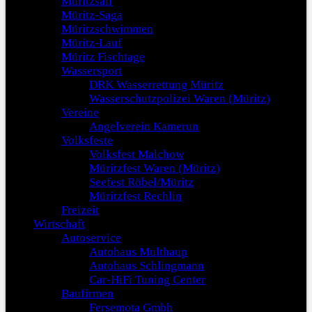
Müritzsail
Müritz-Saga
Müritzschwimmen
Müritz-Lauf
Müritz Fischtage
Wassersport
DRK Wasserrettung Müritz
Wasserschutzpolizei Waren (Müritz)
Vereine
Angelverein Kamerun
Volksfeste
Volksfest Malchow
Müritzfest Waren (Müritz)
Seefest Röbel/Müritz
Müritzfest Rechlin
Freizeit
Wirtschaft
Autoservice
Autohaus Multhaup
Autohaus Schlingmann
Car-HiFi Tuning Center
Baufirmen
Fersemota Gmbh