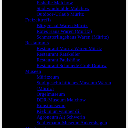
Eishalle Malchow
Stadtwindmühle Malchow
Outdoor-Urlaub Müritz
Freizeittreffs
Bürgersaal Waren Müritz
Rotes Haus Waren (Müritz)
Schmetterlingshaus Waren (Müritz)
Restaurants
Restaurant Moritz Waren Müritz
Restaurant Ratskeller
Restaurant Paulshöhe
Restaurant Schmiede Groß Dratow
Museen
Müritzeum
Stadtgeschichtliches Museum Waren
(Müritz)
Orgelmuseum
DDR-Museum Malchow
Kunstmuseum
Kiek in un wunner di!
Agroneum Alt Schwerin
Schliemann-Museum Ankershagen