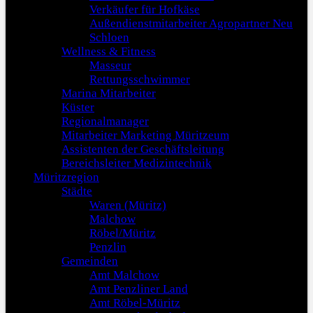
Verkäufer für Hofkäse
Außendienstmitarbeiter Agropartner Neu
Schloen
Wellness & Fitness
Masseur
Rettungsschwimmer
Marina Mitarbeiter
Küster
Regionalmanager
Mitarbeiter Marketing Müritzeum
Assistenten der Geschäftsleitung
Bereichsleiter Medizintechnik
Müritzregion
Städte
Waren (Müritz)
Malchow
Röbel/Müritz
Penzlin
Gemeinden
Amt Malchow
Amt Penzliner Land
Amt Röbel-Müritz