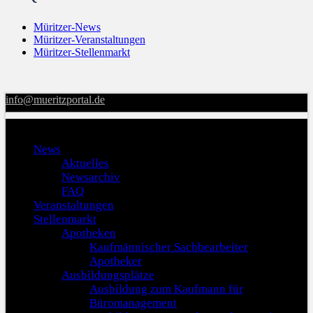
Müritzer-News
Müritzer-Veranstaltungen
Müritzer-Stellenmarkt
info@mueritzportal.de
Menu
News
Aktuelles
Newsarchiv
FAQ
Veranstaltungen
Stellenmarkt
Apotheken
Kaufmännischer Sachbearbeiter
Apotheker
Ausbildungsplätze
Ausbildung zum Kaufmann für
Büromanagement