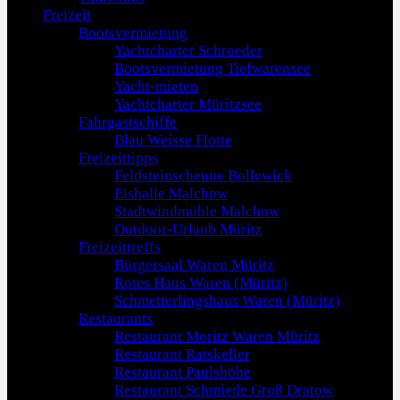
Freizeit
Bootsvermietung
Yachtcharter Schroeder
Bootsvermietung Tiefwarensee
Yacht-mieten
Yachtcharter Müritzsee
Fahrgastschiffe
Blau Weisse Flotte
Freizeittipps
Feldsteinscheune Bollewick
Eishalle Malchow
Stadtwindmühle Malchow
Outdoor-Urlaub Müritz
Freizeittreffs
Bürgersaal Waren Müritz
Rotes Haus Waren (Müritz)
Schmetterlingshaus Waren (Müritz)
Restaurants
Restaurant Moritz Waren Müritz
Restaurant Ratskeller
Restaurant Paulshöhe
Restaurant Schmiede Groß Dratow