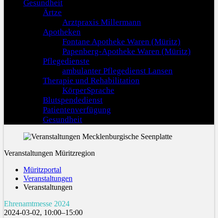
Gesundheit
Ärtze
Arztpraxis Millermann
Apotheken
Fontane Apotheke Waren (Müritz)
Papenberg-Apotheke Waren (Müritz)
Pflegedienste
ambulanter Pflegedienst Lansen
Therapie und Rehabilitation
KörperSprache
Blutspendedienst
Patientenverfügung
Gesundheit
Veranstaltungen Müritzregion
Müritzportal
Veranstaltungen
Veranstaltungen
Ehrenamtmesse 2024
2024-03-02, 10:00–15:00