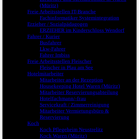
(Müritz)
Freie Arbeitsstellen IT-Branche
Fachinformatiker Systemintegration
Erzieher / Sozialpädagogen
ERZIEHER im Kinderschloss Wendorf
Fahrer / Kurier
Busfahrer
Lkw-Fahrer
Fahrer Imbiss
Freie Arbeitsstellen Fleischer
Fleischer in Plau am See
Hotelmitarbeiter
Mitarbeiter an der Rezeption
Housekeeping Hotel Waren (Müritz)
Mitarbeiter Reservierungsabteilung
Hotelfachmann/-frau
Servicekraft / Zimmerreinigung
Mitarbeiter Vermietungsbüro &
Reservierung
Koch
Koch Pflegeheim Neustrelitz
Koch Waren (Müritz)