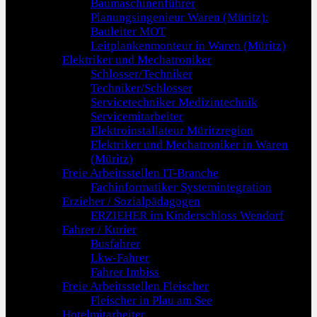
Baumaschinenführer
Planungsingenieur Waren (Müritz):
Bauleiter MOT
Leitplankenmonteur in Waren (Müritz)
Elektriker und Mechatroniker
Schlosser/Techniker
Techniker/Schlosser
Servicetechniker Medizintechnik
Servicemitarbeiter
Elektroinstallateur Müritzregion
Elektriker und Mechatroniker in Waren
(Müritz)
Freie Arbeitsstellen IT-Branche
Fachinformatiker Systemintegration
Erzieher / Sozialpädagogen
ERZIEHER im Kinderschloss Wendorf
Fahrer / Kurier
Busfahrer
Lkw-Fahrer
Fahrer Imbiss
Freie Arbeitsstellen Fleischer
Fleischer in Plau am See
Hotelmitarbeiter