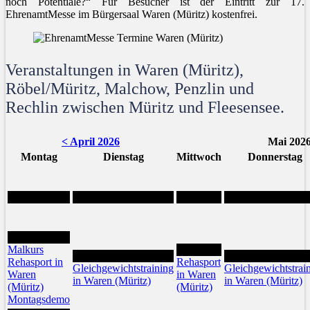
noch Potentiale?“ Für Besucher ist der Eintritt zur 17.
EhrenamtMesse im Bürgersaal Waren (Müritz) kostenfrei.
Veranstaltungen in Waren (Müritz),
Röbel/Müritz, Malchow, Penzlin und
Rechlin zwischen Müritz und Fleesensee.
< April 2026
Mai 202
Montag
Dienstag
Mittwoch
Donnerstag
4
Malkurs
6
5
7
Rehasport in
Rehasport
Gleichgewichtstraining
Gleichgewichtstrai
Waren
in Waren
in Waren (Müritz)
in Waren (Müritz)
(Müritz)
(Müritz)
Montagsdemo