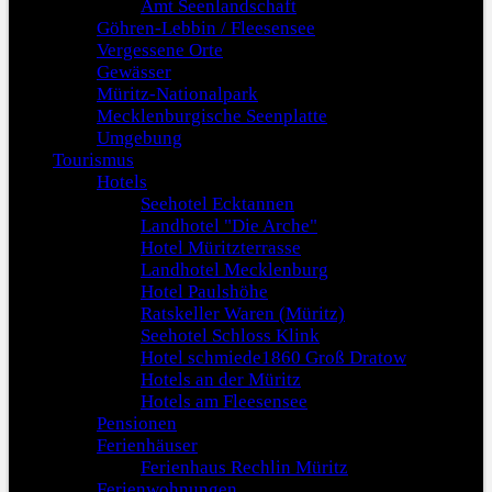
Amt Seenlandschaft
Göhren-Lebbin / Fleesensee
Vergessene Orte
Gewässer
Müritz-Nationalpark
Mecklenburgische Seenplatte
Umgebung
Tourismus
Hotels
Seehotel Ecktannen
Landhotel "Die Arche"
Hotel Müritzterrasse
Landhotel Mecklenburg
Hotel Paulshöhe
Ratskeller Waren (Müritz)
Seehotel Schloss Klink
Hotel schmiede1860 Groß Dratow
Hotels an der Müritz
Hotels am Fleesensee
Pensionen
Ferienhäuser
Ferienhaus Rechlin Müritz
Ferienwohnungen