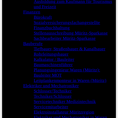
Ausbildung zum Kaufmann für Tourismus
und Freizeit
Finanzen
Bürokraft
Sozialversicherungsfachangestellte
Finanzbuchhaltung
Stellenausschreibung Müritz-Sparkasse
Sachbearbeiter Müritz-Sparkasse
Bauberufe
Tiefbauer, Straßenbauer & Kanalbauer
Rohrleitungsbauer
Kalkulator / Bauleiter
Baumaschinenführer
Planungsingenieur Waren (Müritz):
Bauleiter MOT
Leitplankenmonteur in Waren (Müritz)
Elektriker und Mechatroniker
Schlosser/Techniker
Techniker/Schlosser
Servicetechniker Medizintechnik
Servicemitarbeiter
Elektroinstallateur Müritzregion
Elektriker und Mechatroniker in Waren