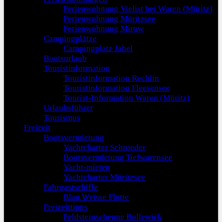
Ferienwohnung Vielist bei Waren (Müritz)
Ferienwohnung Müritzsee
Ferienwohnung Mirow
Campingplätze
Campingplatz Jabel
Bootsurlaub
Touristinformation
Touristinformation Rechlin
Touristinformation Fleesensee
Tourist-Information Waren (Müritz)
Urlaubsführer
Tourismus
Freizeit
Bootsvermietung
Yachtcharter Schroeder
Bootsvermietung Tiefwarensee
Yacht-mieten
Yachtcharter Müritzsee
Fahrgastschiffe
Blau Weisse Flotte
Freizeittipps
Feldsteinscheune Bollewick