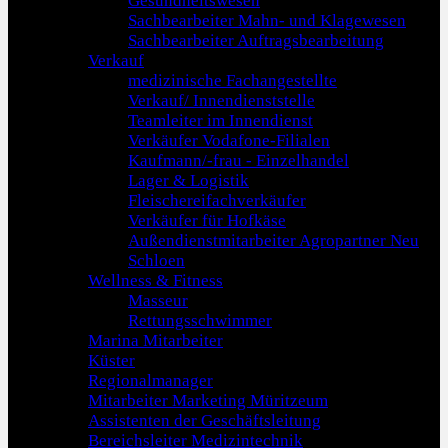
Gesundheitswesen
Sachbearbeiter Mahn- und Klagewesen
Sachbearbeiter Auftragsbearbeitung
Verkauf
medizinische Fachangestellte
Verkauf/ Innendienststelle
Teamleiter im Innendienst
Verkäufer Vodafone-Filialen
Kaufmann/-frau - Einzelhandel
Lager & Logistik
Fleischereifachverkäufer
Verkäufer für Hofkäse
Außendienstmitarbeiter Agropartner Neu
Schloen
Wellness & Fitness
Masseur
Rettungsschwimmer
Marina Mitarbeiter
Küster
Regionalmanager
Mitarbeiter Marketing Müritzeum
Assistenten der Geschäftsleitung
Bereichsleiter Medizintechnik