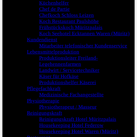
Küchenhelfer
Chef de Partie
Chefkoch Schloss Leizen
Koch Restaurant Paulshöhe
Frühstückskoch Müritzpalais
Koch Seehotel Ecktannen Waren (Müritz)
Kundendienst
Mitarbeiter telefonischer Kundenservice
Lebensmittelproduktion
Produktionsleiter Freiland-
Legehennenfarmen
Landwirt / Servicetechniker
Käser für Hofkäse
Produktionshelfer Käserei
Pflegefachkraft
Medizinische Fachangestellte
Physiotherapie
Physiotherapeut / Masseur
Reinigungskraft
Reinigungskraft Hotel Müritzpalais
Housekeeping Hotel Federow
Housekeeping Hotel Waren (Müritz)