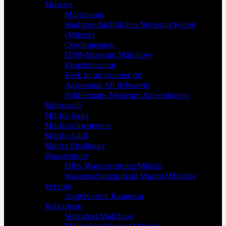
Museen
Müritzeum
Stadtgeschichtliches Museum Waren
(Müritz)
Orgelmuseum
DDR-Museum Malchow
Kunstmuseum
Kiek in un wunner di!
Agroneum Alt Schwerin
Schliemann-Museum Ankershagen
Müritzsail
Müritz-Saga
Müritzschwimmen
Müritz-Lauf
Müritz Fischtage
Wassersport
DRK Wasserrettung Müritz
Wasserschutzpolizei Waren (Müritz)
Vereine
Angelverein Kamerun
Volksfeste
Volksfest Malchow