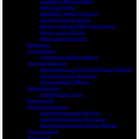
Landhotel Mecklenburg
Hotel Paulshöhe
Ratskeller Waren (Müritz)
Seehotel Schloss Klink
Hotel schmiede1860 Groß Dratow
Hotels an der Müritz
Hotels am Fleesensee
Pensionen
Ferienhäuser
Ferienhaus Rechlin Müritz
Ferienwohnungen
Ferienwohnung Vielist bei Waren (Müritz)
Ferienwohnung Müritzsee
Ferienwohnung Mirow
Campingplätze
Campingplatz Jabel
Bootsurlaub
Touristinformation
Touristinformation Rechlin
Touristinformation Fleesensee
Tourist-Information Waren (Müritz)
Urlaubsführer
Tourismus