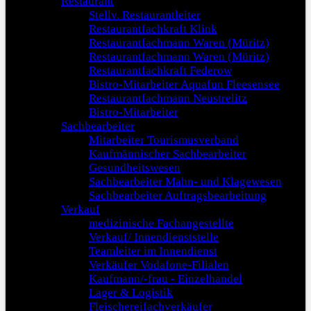
Restaurant
Stellv. Restaurantleiter
Restaurantfachkraft Klink
Restaurantfachmann Waren (Müritz)
Restaurantfachmann Waren (Müritz)
Restaurantfachkraft Federow
Bistro-Mitarbeiter Aquafun Fleesensee
Restaurantfachmann Neustrelitz
Bistro-Mitarbeiter
Sachbearbeiter
Mitarbeiter Tourismusverband
Kaufmännischer Sachbearbeiter
Gesundheitswesen
Sachbearbeiter Mahn- und Klagewesen
Sachbearbeiter Auftragsbearbeitung
Verkauf
medizinische Fachangestellte
Verkauf/ Innendienststelle
Teamleiter im Innendienst
Verkäufer Vodafone-Filialen
Kaufmann/-frau - Einzelhandel
Lager & Logistik
Fleischereifachverkäufer