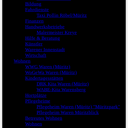
Bildung
Fahrdienste
Taxi Pollin Röbel/Müritz
Finanzen
Handwerksbetriebe
Malermeister Kreye
Hilfe & Beratung
Künstler
Warener Innenstadt
Wirtschaft
Wohnen
WWG Waren (Müritz)
WoGeWa Waren (Müritz)
Kindertagesstätten
DRK Kita Waren (Müritz)
WABE-Kita Warensberg
Hortplätze
Pflegeheime
Pflegeheim Waren (Müritz) "Müritzpark"
Pflegeheim Waren Müritzblick
Betreutes Wohnen
Wohnen