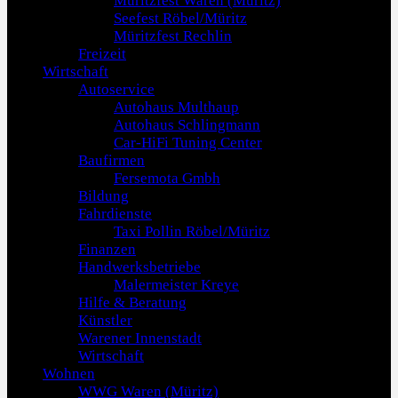
Müritzfest Waren (Müritz)
Seefest Röbel/Müritz
Müritzfest Rechlin
Freizeit
Wirtschaft
Autoservice
Autohaus Multhaup
Autohaus Schlingmann
Car-HiFi Tuning Center
Baufirmen
Fersemota Gmbh
Bildung
Fahrdienste
Taxi Pollin Röbel/Müritz
Finanzen
Handwerksbetriebe
Malermeister Kreye
Hilfe & Beratung
Künstler
Warener Innenstadt
Wirtschaft
Wohnen
WWG Waren (Müritz)