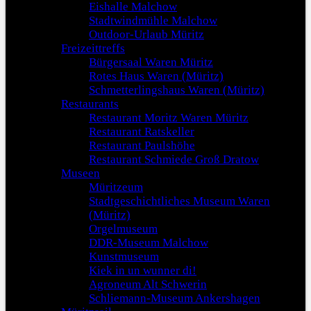
Eishalle Malchow
Stadtwindmühle Malchow
Outdoor-Urlaub Müritz
Freizeittreffs
Bürgersaal Waren Müritz
Rotes Haus Waren (Müritz)
Schmetterlingshaus Waren (Müritz)
Restaurants
Restaurant Moritz Waren Müritz
Restaurant Ratskeller
Restaurant Paulshöhe
Restaurant Schmiede Groß Dratow
Museen
Müritzeum
Stadtgeschichtliches Museum Waren
(Müritz)
Orgelmuseum
DDR-Museum Malchow
Kunstmuseum
Kiek in un wunner di!
Agroneum Alt Schwerin
Schliemann-Museum Ankershagen