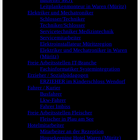
Bauleiter MOT
Leitplankenmonteur in Waren (Müritz)
Elektriker und Mechatroniker
Schlosser/Techniker
Techniker/Schlosser
Servicetechniker Medizintechnik
Servicemitarbeiter
Elektroinstallateur Müritzregion
Elektriker und Mechatroniker in Waren
(Müritz)
Freie Arbeitsstellen IT-Branche
Fachinformatiker Systemintegration
Erzieher / Sozialpädagogen
ERZIEHER im Kinderschloss Wendorf
Fahrer / Kurier
Busfahrer
Lkw-Fahrer
Fahrer Imbiss
Freie Arbeitsstellen Fleischer
Fleischer in Plau am See
Hotelmitarbeiter
Mitarbeiter an der Rezeption
Housekeeping Hotel Waren (Müritz)