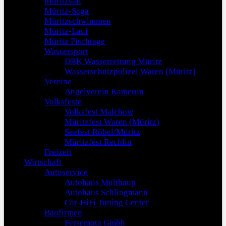
Müritzsail
Müritz-Saga
Müritzschwimmen
Müritz-Lauf
Müritz Fischtage
Wassersport
DRK Wasserrettung Müritz
Wasserschutzpolizei Waren (Müritz)
Vereine
Angelverein Kamerun
Volksfeste
Volksfest Malchow
Müritzfest Waren (Müritz)
Seefest Röbel/Müritz
Müritzfest Rechlin
Freizeit
Wirtschaft
Autoservice
Autohaus Multhaup
Autohaus Schlingmann
Car-HiFi Tuning Center
Baufirmen
Fersemota Gmbh