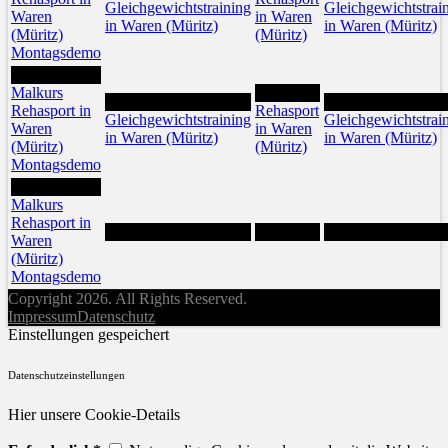
Gleichgewichtstraining
Gleichgewichtstrai
Waren
in Waren
in Waren (Müritz)
in Waren (Müritz)
(Müritz)
(Müritz)
Montagsdemo
24
Malkurs
26
25
27
Rehasport in
Rehasport
Gleichgewichtstraining
Gleichgewichtstrai
Waren
in Waren
in Waren (Müritz)
in Waren (Müritz)
(Müritz)
(Müritz)
Montagsdemo
31
Malkurs
Rehasport in
Waren
(Müritz)
Montagsdemo
Copyright 2026. All Rights Reserved.
Impressum
Datenschutz
Einstellungen gespeichert
Datenschutzeinstellungen
Hier unsere Cookie-Details