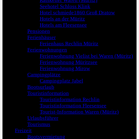
Ratskeller Waren (Müritz)
Seehotel Schloss Klink
Hotel schmiede1860 Groß Dratow
Hotels an der Müritz
Hotels am Fleesensee
Pensionen
Ferienhäuser
Ferienhaus Rechlin Müritz
Ferienwohnungen
Ferienwohnung Vielist bei Waren (Müritz)
Ferienwohnung Müritzsee
Ferienwohnung Mirow
Campingplätze
Campingplatz Jabel
Bootsurlaub
Touristinformation
Touristinformation Rechlin
Touristinformation Fleesensee
Tourist-Information Waren (Müritz)
Urlaubsführer
Tourismus
Freizeit
Bootsvermietung