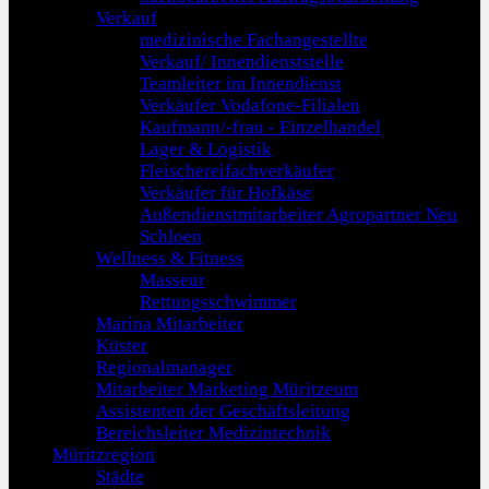
Verkauf
medizinische Fachangestellte
Verkauf/ Innendienststelle
Teamleiter im Innendienst
Verkäufer Vodafone-Filialen
Kaufmann/-frau - Einzelhandel
Lager & Logistik
Fleischereifachverkäufer
Verkäufer für Hofkäse
Außendienstmitarbeiter Agropartner Neu
Schloen
Wellness & Fitness
Masseur
Rettungsschwimmer
Marina Mitarbeiter
Küster
Regionalmanager
Mitarbeiter Marketing Müritzeum
Assistenten der Geschäftsleitung
Bereichsleiter Medizintechnik
Müritzregion
Städte