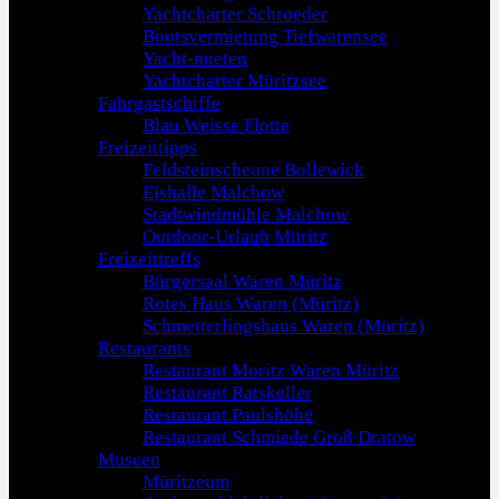
Yachtcharter Schroeder
Bootsvermietung Tiefwarensee
Yacht-mieten
Yachtcharter Müritzsee
Fahrgastschiffe
Blau Weisse Flotte
Freizeittipps
Feldsteinscheune Bollewick
Eishalle Malchow
Stadtwindmühle Malchow
Outdoor-Urlaub Müritz
Freizeittreffs
Bürgersaal Waren Müritz
Rotes Haus Waren (Müritz)
Schmetterlingshaus Waren (Müritz)
Restaurants
Restaurant Moritz Waren Müritz
Restaurant Ratskeller
Restaurant Paulshöhe
Restaurant Schmiede Groß Dratow
Museen
Müritzeum