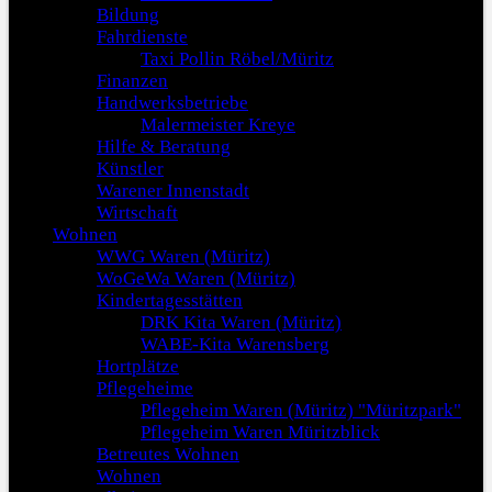
Bildung
Fahrdienste
Taxi Pollin Röbel/Müritz
Finanzen
Handwerksbetriebe
Malermeister Kreye
Hilfe & Beratung
Künstler
Warener Innenstadt
Wirtschaft
Wohnen
WWG Waren (Müritz)
WoGeWa Waren (Müritz)
Kindertagesstätten
DRK Kita Waren (Müritz)
WABE-Kita Warensberg
Hortplätze
Pflegeheime
Pflegeheim Waren (Müritz) "Müritzpark"
Pflegeheim Waren Müritzblick
Betreutes Wohnen
Wohnen