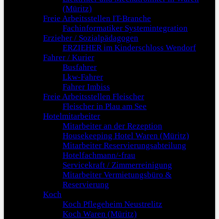
(Müritz)
Freie Arbeitsstellen IT-Branche
Fachinformatiker Systemintegration
Erzieher / Sozialpädagogen
ERZIEHER im Kinderschloss Wendorf
Fahrer / Kurier
Busfahrer
Lkw-Fahrer
Fahrer Imbiss
Freie Arbeitsstellen Fleischer
Fleischer in Plau am See
Hotelmitarbeiter
Mitarbeiter an der Rezeption
Housekeeping Hotel Waren (Müritz)
Mitarbeiter Reservierungsabteilung
Hotelfachmann/-frau
Servicekraft / Zimmerreinigung
Mitarbeiter Vermietungsbüro &
Reservierung
Koch
Koch Pflegeheim Neustrelitz
Koch Waren (Müritz)