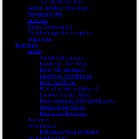
Amt Seenlandschaft
Göhren-Lebbin / Fleesensee
Vergessene Orte
Gewässer
Müritz-Nationalpark
Mecklenburgische Seenplatte
Umgebung
Tourismus
Hotels
Seehotel Ecktannen
Landhotel "Die Arche"
Hotel Müritzterrasse
Landhotel Mecklenburg
Hotel Paulshöhe
Ratskeller Waren (Müritz)
Seehotel Schloss Klink
Hotel schmiede1860 Groß Dratow
Hotels an der Müritz
Hotels am Fleesensee
Pensionen
Ferienhäuser
Ferienhaus Rechlin Müritz
Ferienwohnungen