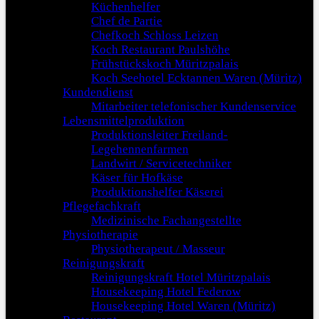
Küchenhelfer
Chef de Partie
Chefkoch Schloss Leizen
Koch Restaurant Paulshöhe
Frühstückskoch Müritzpalais
Koch Seehotel Ecktannen Waren (Müritz)
Kundendienst
Mitarbeiter telefonischer Kundenservice
Lebensmittelproduktion
Produktionsleiter Freiland-
Legehennenfarmen
Landwirt / Servicetechniker
Käser für Hofkäse
Produktionshelfer Käserei
Pflegefachkraft
Medizinische Fachangestellte
Physiotherapie
Physiotherapeut / Masseur
Reinigungskraft
Reinigungskraft Hotel Müritzpalais
Housekeeping Hotel Federow
Housekeeping Hotel Waren (Müritz)