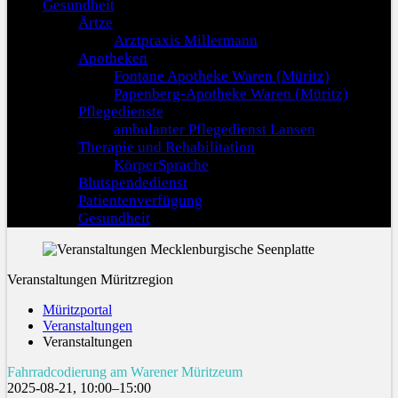
Gesundheit
Ärtze
Arztpraxis Millermann
Apotheken
Fontane Apotheke Waren (Müritz)
Papenberg-Apotheke Waren (Müritz)
Pflegedienste
ambulanter Pflegedienst Lansen
Therapie und Rehabilitation
KörperSprache
Blutspendedienst
Patientenverfügung
Gesundheit
Veranstaltungen Müritzregion
Müritzportal
Veranstaltungen
Veranstaltungen
Fahrradcodierung am Warener Müritzeum
2025-08-21, 10:00–15:00