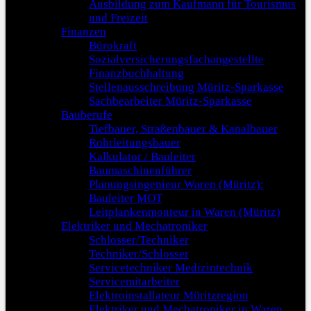
Ausbildung zum Kaufmann für Tourismus
und Freizeit
Finanzen
Bürokraft
Sozialversicherungsfachangestellte
Finanzbuchhaltung
Stellenausschreibung Müritz-Sparkasse
Sachbearbeiter Müritz-Sparkasse
Bauberufe
Tiefbauer, Straßenbauer & Kanalbauer
Rohrleitungsbauer
Kalkulator / Bauleiter
Baumaschinenführer
Planungsingenieur Waren (Müritz):
Bauleiter MOT
Leitplankenmonteur in Waren (Müritz)
Elektriker und Mechatroniker
Schlosser/Techniker
Techniker/Schlosser
Servicetechniker Medizintechnik
Servicemitarbeiter
Elektroinstallateur Müritzregion
Elektriker und Mechatroniker in Waren