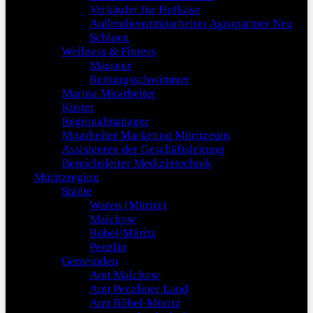
Verkäufer für Hofkäse
Außendienstmitarbeiter Agropartner Neu
Schloen
Wellness & Fitness
Masseur
Rettungsschwimmer
Marina Mitarbeiter
Küster
Regionalmanager
Mitarbeiter Marketing Müritzeum
Assistenten der Geschäftsleitung
Bereichsleiter Medizintechnik
Müritzregion
Städte
Waren (Müritz)
Malchow
Röbel/Müritz
Penzlin
Gemeinden
Amt Malchow
Amt Penzliner Land
Amt Röbel-Müritz