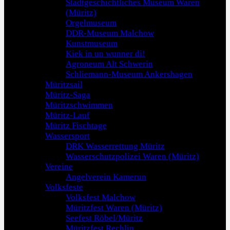
Stadtgeschichtliches Museum Waren
(Müritz)
Orgelmuseum
DDR-Museum Malchow
Kunstmuseum
Kiek in un wunner di!
Agroneum Alt Schwerin
Schliemann-Museum Ankershagen
Müritzsail
Müritz-Saga
Müritzschwimmen
Müritz-Lauf
Müritz Fischtage
Wassersport
DRK Wasserrettung Müritz
Wasserschutzpolizei Waren (Müritz)
Vereine
Angelverein Kamerun
Volksfeste
Volksfest Malchow
Müritzfest Waren (Müritz)
Seefest Röbel/Müritz
Müritzfest Rechlin