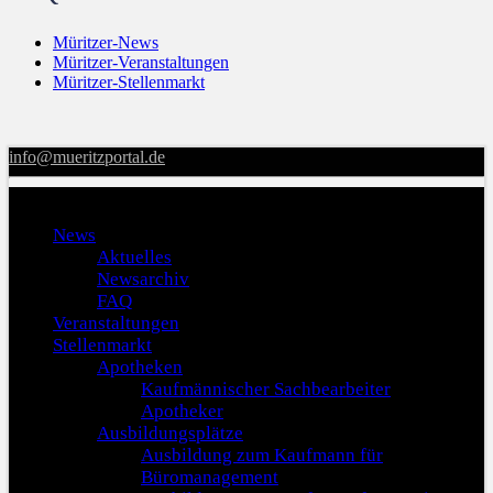
Müritzer-News
Müritzer-Veranstaltungen
Müritzer-Stellenmarkt
info@mueritzportal.de
Menu
News
Aktuelles
Newsarchiv
FAQ
Veranstaltungen
Stellenmarkt
Apotheken
Kaufmännischer Sachbearbeiter
Apotheker
Ausbildungsplätze
Ausbildung zum Kaufmann für
Büromanagement