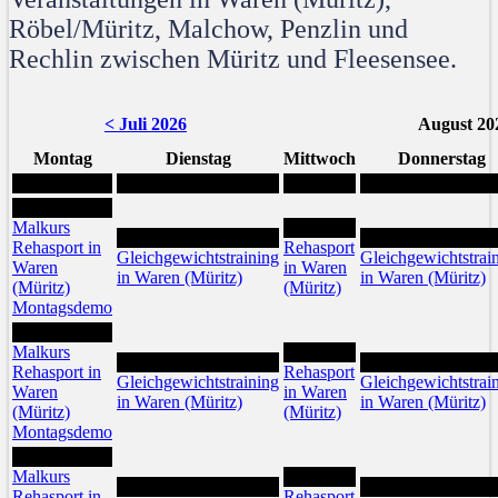
Röbel/Müritz, Malchow, Penzlin und
Rechlin zwischen Müritz und Fleesensee.
< Juli 2026
August 20
Montag
Dienstag
Mittwoch
Donnerstag
3
Malkurs
5
4
6
Rehasport in
Rehasport
Gleichgewichtstraining
Gleichgewichtstrai
Waren
in Waren
in Waren (Müritz)
in Waren (Müritz)
(Müritz)
(Müritz)
Montagsdemo
10
Malkurs
12
11
13
Rehasport in
Rehasport
Gleichgewichtstraining
Gleichgewichtstrai
Waren
in Waren
in Waren (Müritz)
in Waren (Müritz)
(Müritz)
(Müritz)
Montagsdemo
17
Malkurs
19
18
20
Rehasport in
Rehasport