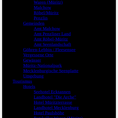
Waren (Müritz)
Malchow
Röbel/Müritz
Penzlin
Gemeinden
Amt Malchow
Amt Penzliner Land
Amt Röbel-Müritz
Amt Seenlandschaft
Göhren-Lebbin / Fleesensee
Vergessene Orte
Gewässer
Müritz-Nationalpark
Mecklenburgische Seenplatte
Umgebung
Tourismus
Hotels
Seehotel Ecktannen
Landhotel "Die Arche"
Hotel Müritzterrasse
Landhotel Mecklenburg
Hotel Paulshöhe