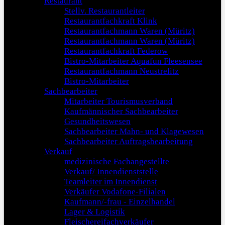
Restaurant
Stellv. Restaurantleiter
Restaurantfachkraft Klink
Restaurantfachmann Waren (Müritz)
Restaurantfachmann Waren (Müritz)
Restaurantfachkraft Federow
Bistro-Mitarbeiter Aquafun Fleesensee
Restaurantfachmann Neustrelitz
Bistro-Mitarbeiter
Sachbearbeiter
Mitarbeiter Tourismusverband
Kaufmännischer Sachbearbeiter
Gesundheitswesen
Sachbearbeiter Mahn- und Klagewesen
Sachbearbeiter Auftragsbearbeitung
Verkauf
medizinische Fachangestellte
Verkauf/ Innendienststelle
Teamleiter im Innendienst
Verkäufer Vodafone-Filialen
Kaufmann/-frau - Einzelhandel
Lager & Logistik
Fleischereifachverkäufer