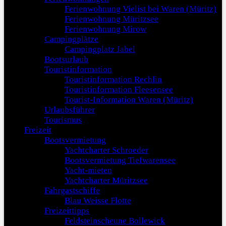
Ferienwohnung Vielist bei Waren (Müritz)
Ferienwohnung Müritzsee
Ferienwohnung Mirow
Campingplätze
Campingplatz Jabel
Bootsurlaub
Touristinformation
Touristinformation Rechlin
Touristinformation Fleesensee
Tourist-Information Waren (Müritz)
Urlaubsführer
Tourismus
Freizeit
Bootsvermietung
Yachtcharter Schroeder
Bootsvermietung Tiefwarensee
Yacht-mieten
Yachtcharter Müritzsee
Fahrgastschiffe
Blau Weisse Flotte
Freizeittipps
Feldsteinscheune Bollewick