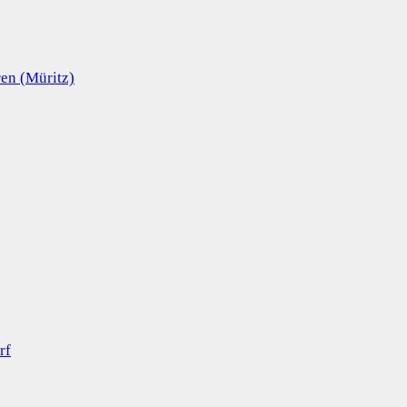
en (Müritz)
rf