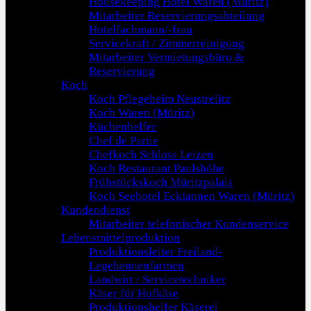
Housekeeping Hotel Waren (Müritz)
Mitarbeiter Reservierungsabteilung
Hotelfachmann/-frau
Servicekraft / Zimmerreinigung
Mitarbeiter Vermietungsbüro &
Reservierung
Koch
Koch Pflegeheim Neustrelitz
Koch Waren (Müritz)
Küchenhelfer
Chef de Partie
Chefkoch Schloss Leizen
Koch Restaurant Paulshöhe
Frühstückskoch Müritzpalais
Koch Seehotel Ecktannen Waren (Müritz)
Kundendienst
Mitarbeiter telefonischer Kundenservice
Lebensmittelproduktion
Produktionsleiter Freiland-
Legehennenfarmen
Landwirt / Servicetechniker
Käser für Hofkäse
Produktionshelfer Käserei