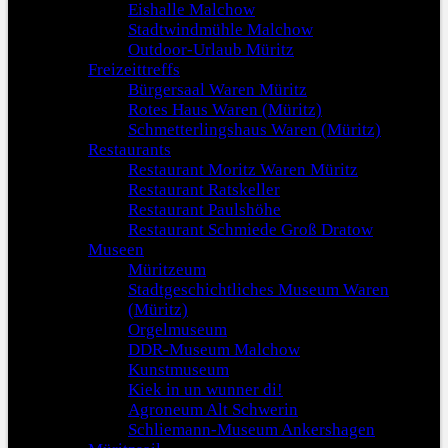
Eishalle Malchow
Stadtwindmühle Malchow
Outdoor-Urlaub Müritz
Freizeittreffs
Bürgersaal Waren Müritz
Rotes Haus Waren (Müritz)
Schmetterlingshaus Waren (Müritz)
Restaurants
Restaurant Moritz Waren Müritz
Restaurant Ratskeller
Restaurant Paulshöhe
Restaurant Schmiede Groß Dratow
Museen
Müritzeum
Stadtgeschichtliches Museum Waren
(Müritz)
Orgelmuseum
DDR-Museum Malchow
Kunstmuseum
Kiek in un wunner di!
Agroneum Alt Schwerin
Schliemann-Museum Ankershagen