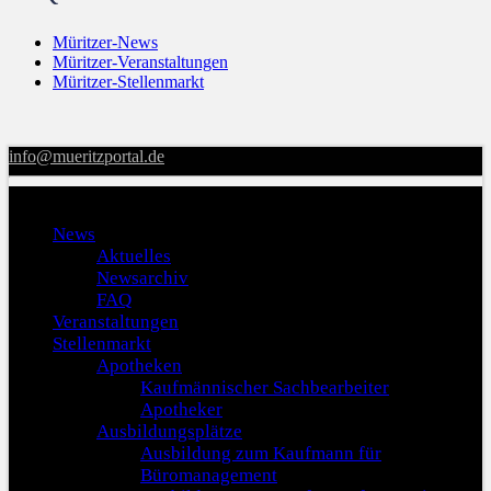
Müritzer-News
Müritzer-Veranstaltungen
Müritzer-Stellenmarkt
info@mueritzportal.de
Menu
News
Aktuelles
Newsarchiv
FAQ
Veranstaltungen
Stellenmarkt
Apotheken
Kaufmännischer Sachbearbeiter
Apotheker
Ausbildungsplätze
Ausbildung zum Kaufmann für
Büromanagement