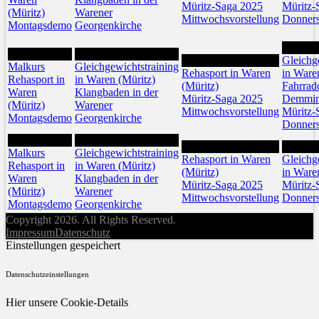
Müritz-Saga 2025
Müritz-
(Müritz)
Warener
Mittwochsvorstellung
Donners
Montagsdemo
Georgenkirche
24
21
22
23
Gleichg
Malkurs
Gleichgewichtstraining
Rehasport in Waren
in Ware
Rehasport in
in Waren (Müritz)
(Müritz)
Fahrrad
Waren
Klangbaden in der
Müritz-Saga 2025
Demmi
(Müritz)
Warener
Mittwochsvorstellung
Müritz-
Montagsdemo
Georgenkirche
Donners
28
29
30
31
Malkurs
Gleichgewichtstraining
Rehasport in Waren
Gleichg
Rehasport in
in Waren (Müritz)
(Müritz)
in Ware
Waren
Klangbaden in der
Müritz-Saga 2025
Müritz-
(Müritz)
Warener
Mittwochsvorstellung
Donners
Montagsdemo
Georgenkirche
Copyright 2026. All Rights Reserved.
Impressum
Datenschutz
Einstellungen gespeichert
Datenschutzeinstellungen
Hier unsere Cookie-Details