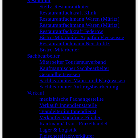
Restaurant
Stellv. Restaurantleiter
Restaurantfachkraft Klink
Restaurantfachmann Waren (Müritz)
Restaurantfachmann Waren (Müritz)
Restaurantfachkraft Federow
Bistro-Mitarbeiter Aquafun Fleesensee
Restaurantfachmann Neustrelitz
Bistro-Mitarbeiter
Sachbearbeiter
Mitarbeiter Tourismusverband
Kaufmännischer Sachbearbeiter
Gesundheitswesen
Sachbearbeiter Mahn- und Klagewesen
Sachbearbeiter Auftragsbearbeitung
Verkauf
medizinische Fachangestellte
Verkauf/ Innendienststelle
Teamleiter im Innendienst
Verkäufer Vodafone-Filialen
Kaufmann/-frau - Einzelhandel
Lager & Logistik
Fleischereifachverkäufer