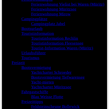
Ferienwohnung Vielist bei Waren (Müritz)
Ferienwohnung Müritzsee
Ferienwohnung Mirow
Campingplätze
Campingplatz Jabel
Bootsurlaub
Touristinformation
Touristinformation Rechlin
Touristinformation Fleesensee
Tourist-Information Waren (Müritz)
Urlaubsführer
Tourismus
Freizeit
Bootsvermietung
Yachtcharter Schroeder
Bootsvermietung Tiefwarensee
Yacht-mieten
Yachtcharter Müritzsee
Fahrgastschiffe
Blau Weisse Flotte
Freizeittipps
Feldsteinscheune Bollewick