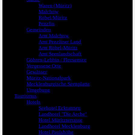
Waren (Müritz)
Malchow
Röbel/Müritz
Penzlin
Gemeinden
Amt Malchow
Amt Penzliner Land
Amt Röbel-Müritz
Amt Seenlandschaft
Göhren-Lebbin / Fleesensee
Vergessene Orte
Gewässer
Müritz-Nationalpark
Mecklenburgische Seenplatte
Umgebung
Tourismus
Hotels
Seehotel Ecktannen
Landhotel "Die Arche"
Hotel Müritzterrasse
Landhotel Mecklenburg
Hotel Paulshöhe