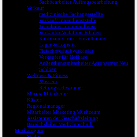
Sachbearbeiter Auftragsbearbeitung
Verkauf
medizinische Fachangestellte
Verkauf/ Innendienststelle
Teamleiter im Innendienst
Verkäufer Vodafone-Filialen
Kaufmann/-frau - Einzelhandel
Lager & Logistik
Fleischereifachverkäufer
Verkäufer für Hofkäse
Außendienstmitarbeiter Agropartner Neu
Schloen
Wellness & Fitness
Masseur
Rettungsschwimmer
Marina Mitarbeiter
Küster
Regionalmanager
Mitarbeiter Marketing Müritzeum
Assistenten der Geschäftsleitung
Bereichsleiter Medizintechnik
Müritzregion
Städte