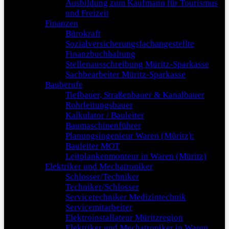
Ausbildung zum Kaufmann für Tourismus
und Freizeit
Finanzen
Bürokraft
Sozialversicherungsfachangestellte
Finanzbuchhaltung
Stellenausschreibung Müritz-Sparkasse
Sachbearbeiter Müritz-Sparkasse
Bauberufe
Tiefbauer, Straßenbauer & Kanalbauer
Rohrleitungsbauer
Kalkulator / Bauleiter
Baumaschinenführer
Planungsingenieur Waren (Müritz):
Bauleiter MOT
Leitplankenmonteur in Waren (Müritz)
Elektriker und Mechatroniker
Schlosser/Techniker
Techniker/Schlosser
Servicetechniker Medizintechnik
Servicemitarbeiter
Elektroinstallateur Müritzregion
Elektriker und Mechatroniker in Waren