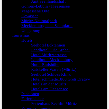
Amt Seenlandschaft
Göhren-Lebbin / Fleesensee
Vergessene Orte
Gewässer
Müritz-Nationalpark
Mecklenburgische Seenplatte
Umgebung
Tourismus
Hotels
Seehotel Ecktannen
Landhotel "Die Arche"
Hotel Müritzterrasse
Landhotel Mecklenburg
Hotel Paulshöhe
Ratskeller Waren (Müritz)
Seehotel Schloss Klink
Hotel schmiede1860 Groß Dratow
Hotels an der Müritz
Hotels am Fleesensee
Pensionen
Ferienhäuser
Ferienhaus Rechlin Müritz
Ferienwohnungen