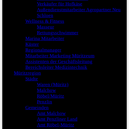
Verkäufer für Hofkäse
Außendienstmitarbeiter Agropartner Neu
Schloen
Wellness & Fitness
Masseur
Rettungsschwimmer
Marina Mitarbeiter
Küster
Regionalmanager
Mitarbeiter Marketing Müritzeum
Assistenten der Geschäftsleitung
Bereichsleiter Medizintechnik
Müritzregion
Städte
Waren (Müritz)
Malchow
Röbel/Müritz
Penzlin
Gemeinden
Amt Malchow
Amt Penzliner Land
Amt Röbel-Müritz