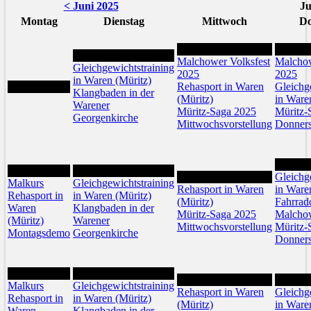
< Juni 2025
Ju
Montag
Dienstag
Mittwoch
Do
2
3
1
Malchower Volksfest
Malchow
Gleichgewichtstraining
2025
2025
in Waren (Müritz)
Rehasport in Waren
Gleichg
Klangbaden in der
(Müritz)
in Ware
Warener
Müritz-Saga 2025
Müritz-
Georgenkirche
Mittwochsvorstellung
Donners
10
7
8
9
Gleichg
Malkurs
Gleichgewichtstraining
Rehasport in Waren
in Ware
Rehasport in
in Waren (Müritz)
(Müritz)
Fahrrad
Waren
Klangbaden in der
Müritz-Saga 2025
Malcho
(Müritz)
Warener
Mittwochsvorstellung
Müritz-
Montagsdemo
Georgenkirche
Donners
14
15
16
17
Malkurs
Gleichgewichtstraining
Rehasport in Waren
Gleichg
Rehasport in
in Waren (Müritz)
(Müritz)
in Ware
Waren
Klangbaden in der