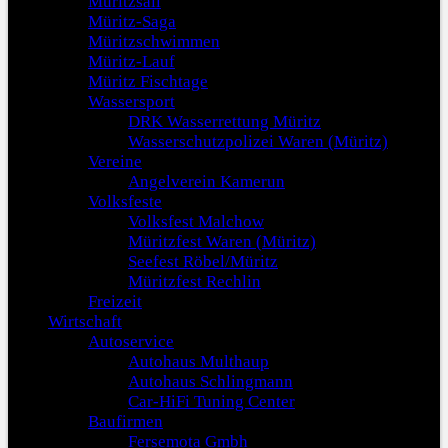
Müritzsail
Müritz-Saga
Müritzschwimmen
Müritz-Lauf
Müritz Fischtage
Wassersport
DRK Wasserrettung Müritz
Wasserschutzpolizei Waren (Müritz)
Vereine
Angelverein Kamerun
Volksfeste
Volksfest Malchow
Müritzfest Waren (Müritz)
Seefest Röbel/Müritz
Müritzfest Rechlin
Freizeit
Wirtschaft
Autoservice
Autohaus Multhaup
Autohaus Schlingmann
Car-HiFi Tuning Center
Baufirmen
Fersemota Gmbh