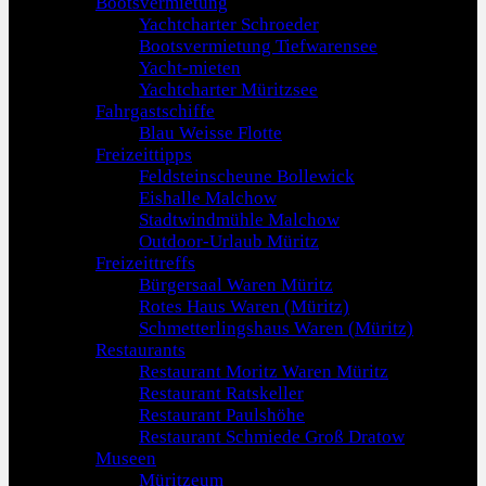
Bootsvermietung
Yachtcharter Schroeder
Bootsvermietung Tiefwarensee
Yacht-mieten
Yachtcharter Müritzsee
Fahrgastschiffe
Blau Weisse Flotte
Freizeittipps
Feldsteinscheune Bollewick
Eishalle Malchow
Stadtwindmühle Malchow
Outdoor-Urlaub Müritz
Freizeittreffs
Bürgersaal Waren Müritz
Rotes Haus Waren (Müritz)
Schmetterlingshaus Waren (Müritz)
Restaurants
Restaurant Moritz Waren Müritz
Restaurant Ratskeller
Restaurant Paulshöhe
Restaurant Schmiede Groß Dratow
Museen
Müritzeum