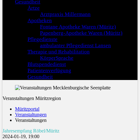
Gesundheit
Ärtze
Arztpraxis Millermann
Apotheken
Fontane Apotheke Waren (Müritz)
Papenberg-Apotheke Waren (Müritz)
Pflegedienste
ambulanter Pflegedienst Lansen
Therapie und Rehabilitation
KörperSprache
Blutspendedienst
Patientenverfügung
Gesundheit
Veranstaltungen Müritzregion
Müritzportal
Veranstaltungen
Veranstaltungen
Jahresempfang Röbel/Müritz
2024-01-19, 19:00