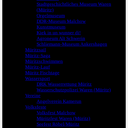
Stadtgeschichtliches Museum Waren
(Müritz)
Orgelmuseum
DDR-Museum Malchow
Kunstmuseum
Kiek in un wunner di!
Agroneum Alt Schwerin
Schliemann-Museum Ankershagen
Müritzsail
Müritz-Saga
Müritzschwimmen
Müritz-Lauf
Müritz Fischtage
Wassersport
DRK Wasserrettung Müritz
Wasserschutzpolizei Waren (Müritz)
Vereine
Angelverein Kamerun
Volksfeste
Volksfest Malchow
Müritzfest Waren (Müritz)
Seefest Röbel/Müritz