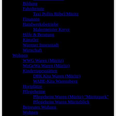
Bildung
Fahrdienste
Taxi Pollin Röbel/Müritz
Finanzen
Handwerksbetriebe
Malermeister Kreye
Hilfe & Beratung
Künstler
Warener Innenstadt
Wirtschaft
Wohnen
WWG Waren (Müritz)
WoGeWa Waren (Müritz)
Kindertagesstätten
DRK Kita Waren (Müritz)
WABE-Kita Warensberg
Hortplätze
Pflegeheime
Pflegeheim Waren (Müritz) "Müritzpark"
Pflegeheim Waren Müritzblick
Betreutes Wohnen
Wohnen