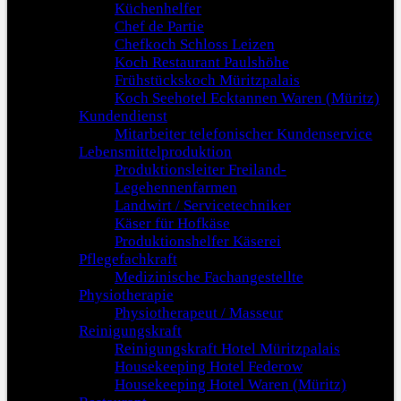
Küchenhelfer
Chef de Partie
Chefkoch Schloss Leizen
Koch Restaurant Paulshöhe
Frühstückskoch Müritzpalais
Koch Seehotel Ecktannen Waren (Müritz)
Kundendienst
Mitarbeiter telefonischer Kundenservice
Lebensmittelproduktion
Produktionsleiter Freiland-
Legehennenfarmen
Landwirt / Servicetechniker
Käser für Hofkäse
Produktionshelfer Käserei
Pflegefachkraft
Medizinische Fachangestellte
Physiotherapie
Physiotherapeut / Masseur
Reinigungskraft
Reinigungskraft Hotel Müritzpalais
Housekeeping Hotel Federow
Housekeeping Hotel Waren (Müritz)