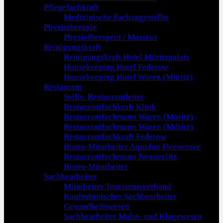
Pflegefachkraft
Medizinische Fachangestellte
Physiotherapie
Physiotherapeut / Masseur
Reinigungskraft
Reinigungskraft Hotel Müritzpalais
Housekeeping Hotel Federow
Housekeeping Hotel Waren (Müritz)
Restaurant
Stellv. Restaurantleiter
Restaurantfachkraft Klink
Restaurantfachmann Waren (Müritz)
Restaurantfachmann Waren (Müritz)
Restaurantfachkraft Federow
Bistro-Mitarbeiter Aquafun Fleesensee
Restaurantfachmann Neustrelitz
Bistro-Mitarbeiter
Sachbearbeiter
Mitarbeiter Tourismusverband
Kaufmännischer Sachbearbeiter
Gesundheitswesen
Sachbearbeiter Mahn- und Klagewesen