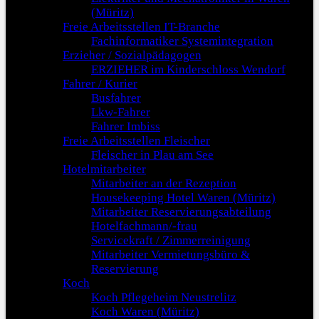
(Müritz)
Freie Arbeitsstellen IT-Branche
Fachinformatiker Systemintegration
Erzieher / Sozialpädagogen
ERZIEHER im Kinderschloss Wendorf
Fahrer / Kurier
Busfahrer
Lkw-Fahrer
Fahrer Imbiss
Freie Arbeitsstellen Fleischer
Fleischer in Plau am See
Hotelmitarbeiter
Mitarbeiter an der Rezeption
Housekeeping Hotel Waren (Müritz)
Mitarbeiter Reservierungsabteilung
Hotelfachmann/-frau
Servicekraft / Zimmerreinigung
Mitarbeiter Vermietungsbüro &
Reservierung
Koch
Koch Pflegeheim Neustrelitz
Koch Waren (Müritz)