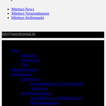
Müritzer-News
Müritzer-Veranstaltungen
Müritzer-Stellenmarkt
info@mueritzportal.de
Menu
News
Aktuelles
Newsarchiv
FAQ
Veranstaltungen
Stellenmarkt
Apotheken
Kaufmännischer Sachbearbeiter
Apotheker
Ausbildungsplätze
Ausbildung zum Kaufmann für
Büromanagement