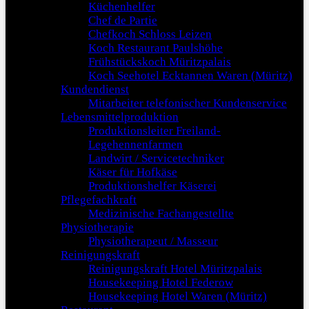
Küchenhelfer
Chef de Partie
Chefkoch Schloss Leizen
Koch Restaurant Paulshöhe
Frühstückskoch Müritzpalais
Koch Seehotel Ecktannen Waren (Müritz)
Kundendienst
Mitarbeiter telefonischer Kundenservice
Lebensmittelproduktion
Produktionsleiter Freiland-
Legehennenfarmen
Landwirt / Servicetechniker
Käser für Hofkäse
Produktionshelfer Käserei
Pflegefachkraft
Medizinische Fachangestellte
Physiotherapie
Physiotherapeut / Masseur
Reinigungskraft
Reinigungskraft Hotel Müritzpalais
Housekeeping Hotel Federow
Housekeeping Hotel Waren (Müritz)