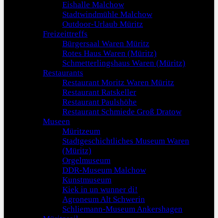
Eishalle Malchow
Stadtwindmühle Malchow
Outdoor-Urlaub Müritz
Freizeittreffs
Bürgersaal Waren Müritz
Rotes Haus Waren (Müritz)
Schmetterlingshaus Waren (Müritz)
Restaurants
Restaurant Moritz Waren Müritz
Restaurant Ratskeller
Restaurant Paulshöhe
Restaurant Schmiede Groß Dratow
Museen
Müritzeum
Stadtgeschichtliches Museum Waren
(Müritz)
Orgelmuseum
DDR-Museum Malchow
Kunstmuseum
Kiek in un wunner di!
Agroneum Alt Schwerin
Schliemann-Museum Ankershagen