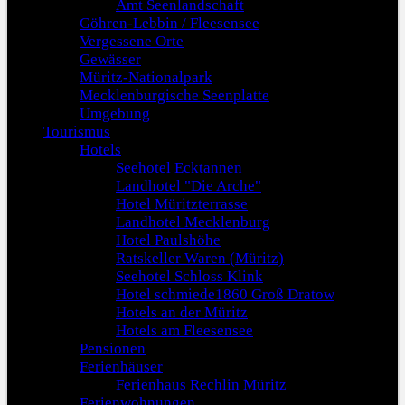
Amt Seenlandschaft
Göhren-Lebbin / Fleesensee
Vergessene Orte
Gewässer
Müritz-Nationalpark
Mecklenburgische Seenplatte
Umgebung
Tourismus
Hotels
Seehotel Ecktannen
Landhotel "Die Arche"
Hotel Müritzterrasse
Landhotel Mecklenburg
Hotel Paulshöhe
Ratskeller Waren (Müritz)
Seehotel Schloss Klink
Hotel schmiede1860 Groß Dratow
Hotels an der Müritz
Hotels am Fleesensee
Pensionen
Ferienhäuser
Ferienhaus Rechlin Müritz
Ferienwohnungen