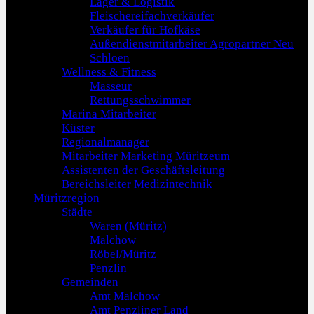
Lager & Logistik
Fleischereifachverkäufer
Verkäufer für Hofkäse
Außendienstmitarbeiter Agropartner Neu
Schloen
Wellness & Fitness
Masseur
Rettungsschwimmer
Marina Mitarbeiter
Küster
Regionalmanager
Mitarbeiter Marketing Müritzeum
Assistenten der Geschäftsleitung
Bereichsleiter Medizintechnik
Müritzregion
Städte
Waren (Müritz)
Malchow
Röbel/Müritz
Penzlin
Gemeinden
Amt Malchow
Amt Penzliner Land