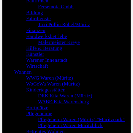
Baufirmen
Fersemota Gmbh
Bildung
Fahrdienste
Taxi Pollin Röbel/Müritz
Finanzen
Handwerksbetriebe
Malermeister Kreye
Hilfe & Beratung
Künstler
Warener Innenstadt
Wirtschaft
Wohnen
WWG Waren (Müritz)
WoGeWa Waren (Müritz)
Kindertagesstätten
DRK Kita Waren (Müritz)
WABE-Kita Warensberg
Hortplätze
Pflegeheime
Pflegeheim Waren (Müritz) "Müritzpark"
Pflegeheim Waren Müritzblick
Betreutes Wohnen