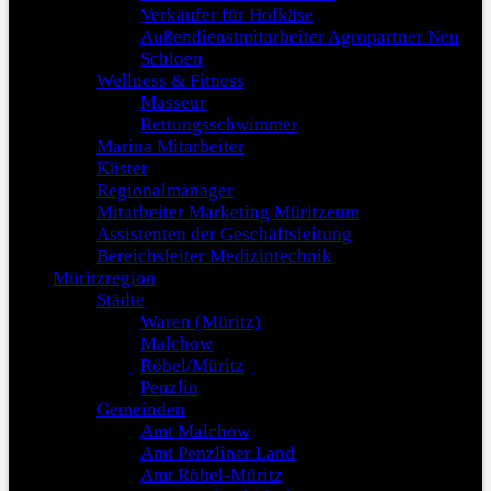
Verkäufer für Hofkäse
Außendienstmitarbeiter Agropartner Neu
Schloen
Wellness & Fitness
Masseur
Rettungsschwimmer
Marina Mitarbeiter
Küster
Regionalmanager
Mitarbeiter Marketing Müritzeum
Assistenten der Geschäftsleitung
Bereichsleiter Medizintechnik
Müritzregion
Städte
Waren (Müritz)
Malchow
Röbel/Müritz
Penzlin
Gemeinden
Amt Malchow
Amt Penzliner Land
Amt Röbel-Müritz