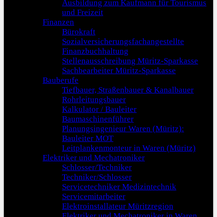
Ausbildung zum Kaufmann für Tourismus
und Freizeit
Finanzen
Bürokraft
Sozialversicherungsfachangestellte
Finanzbuchhaltung
Stellenausschreibung Müritz-Sparkasse
Sachbearbeiter Müritz-Sparkasse
Bauberufe
Tiefbauer, Straßenbauer & Kanalbauer
Rohrleitungsbauer
Kalkulator / Bauleiter
Baumaschinenführer
Planungsingenieur Waren (Müritz):
Bauleiter MOT
Leitplankenmonteur in Waren (Müritz)
Elektriker und Mechatroniker
Schlosser/Techniker
Techniker/Schlosser
Servicetechniker Medizintechnik
Servicemitarbeiter
Elektroinstallateur Müritzregion
Elektriker und Mechatroniker in Waren