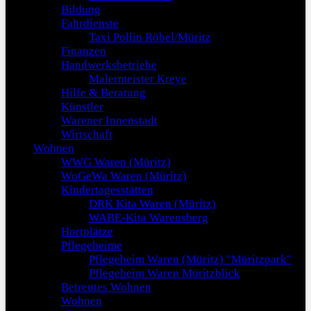
Bildung
Fahrdienste
Taxi Pollin Röbel/Müritz
Finanzen
Handwerksbetriebe
Malermeister Kreye
Hilfe & Beratung
Künstler
Warener Innenstadt
Wirtschaft
Wohnen
WWG Waren (Müritz)
WoGeWa Waren (Müritz)
Kindertagesstätten
DRK Kita Waren (Müritz)
WABE-Kita Warensberg
Hortplätze
Pflegeheime
Pflegeheim Waren (Müritz) "Müritzpark"
Pflegeheim Waren Müritzblick
Betreutes Wohnen
Wohnen