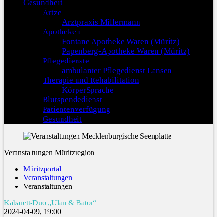
Gesundheit
Ärtze
Arztpraxis Millermann
Apotheken
Fontane Apotheke Waren (Müritz)
Papenberg-Apotheke Waren (Müritz)
Pflegedienste
ambulanter Pflegedienst Lansen
Therapie und Rehabilitation
KörperSprache
Blutspendedienst
Patientenverfügung
Gesundheit
Veranstaltungen Müritzregion
Müritzportal
Veranstaltungen
Veranstaltungen
Kabarett-Duo „Ulan & Bator“
2024-04-09, 19:00