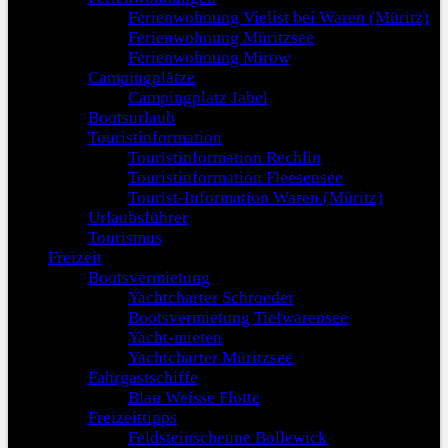
Ferienwohnung Vielist bei Waren (Müritz)
Ferienwohnung Müritzsee
Ferienwohnung Mirow
Campingplätze
Campingplatz Jabel
Bootsurlaub
Touristinformation
Touristinformation Rechlin
Touristinformation Fleesensee
Tourist-Information Waren (Müritz)
Urlaubsführer
Tourismus
Freizeit
Bootsvermietung
Yachtcharter Schroeder
Bootsvermietung Tiefwarensee
Yacht-mieten
Yachtcharter Müritzsee
Fahrgastschiffe
Blau Weisse Flotte
Freizeittipps
Feldsteinscheune Bollewick