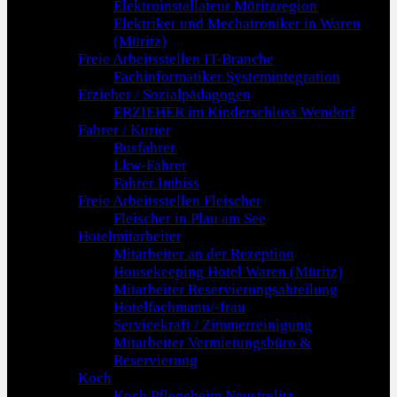
Elektroinstallateur Müritzregion
Elektriker und Mechatroniker in Waren
(Müritz)
Freie Arbeitsstellen IT-Branche
Fachinformatiker Systemintegration
Erzieher / Sozialpädagogen
ERZIEHER im Kinderschloss Wendorf
Fahrer / Kurier
Busfahrer
Lkw-Fahrer
Fahrer Imbiss
Freie Arbeitsstellen Fleischer
Fleischer in Plau am See
Hotelmitarbeiter
Mitarbeiter an der Rezeption
Housekeeping Hotel Waren (Müritz)
Mitarbeiter Reservierungsabteilung
Hotelfachmann/-frau
Servicekraft / Zimmerreinigung
Mitarbeiter Vermietungsbüro &
Reservierung
Koch
Koch Pflegeheim Neustrelitz