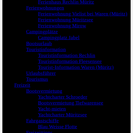
Ferienhaus Rechlin Müritz
Ferienwohnungen
Ferienwohnung Vielist bei Waren (Müritz)
Ferienwohnung Müritzsee
Ferienwohnung Mirow
Campingplätze
Campingplatz Jabel
Bootsurlaub
Touristinformation
Touristinformation Rechlin
Touristinformation Fleesensee
Tourist-Information Waren (Müritz)
Urlaubsführer
Tourismus
Freizeit
Bootsvermietung
Yachtcharter Schroeder
Bootsvermietung Tiefwarensee
Yacht-mieten
Yachtcharter Müritzsee
Fahrgastschiffe
Blau Weisse Flotte
Freizeittipps