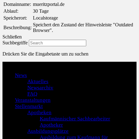
Domainname:
mueritzportal.de
Ablauf:
30 Tage
Speicherort:
Localstorage
Speichert den Zustand der Hinweisleiste "Outdated
Beschreibung:
Browser".
Schließen
Suchbegriffe
Drücken Sie die Eingabetaste um zu suchen
Menu
News
Aktuelles
Newsarchiv
FAQ
Veranstaltungen
Stellenmarkt
Apotheken
Kaufmännischer Sachbearbeiter
Apotheker
Ausbildungsplätze
Ausbildung zum Kaufmann für