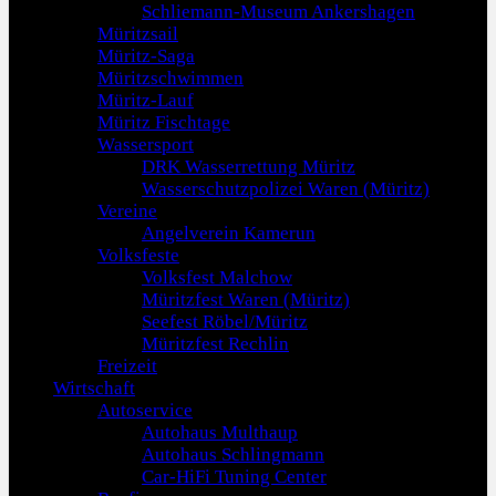
Schliemann-Museum Ankershagen
Müritzsail
Müritz-Saga
Müritzschwimmen
Müritz-Lauf
Müritz Fischtage
Wassersport
DRK Wasserrettung Müritz
Wasserschutzpolizei Waren (Müritz)
Vereine
Angelverein Kamerun
Volksfeste
Volksfest Malchow
Müritzfest Waren (Müritz)
Seefest Röbel/Müritz
Müritzfest Rechlin
Freizeit
Wirtschaft
Autoservice
Autohaus Multhaup
Autohaus Schlingmann
Car-HiFi Tuning Center