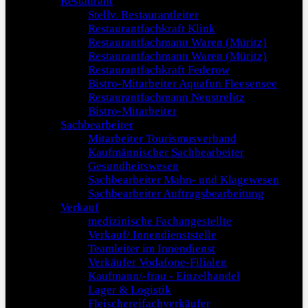
Restaurant
Stellv. Restaurantleiter
Restaurantfachkraft Klink
Restaurantfachmann Waren (Müritz)
Restaurantfachmann Waren (Müritz)
Restaurantfachkraft Federow
Bistro-Mitarbeiter Aquafun Fleesensee
Restaurantfachmann Neustrelitz
Bistro-Mitarbeiter
Sachbearbeiter
Mitarbeiter Tourismusverband
Kaufmännischer Sachbearbeiter
Gesundheitswesen
Sachbearbeiter Mahn- und Klagewesen
Sachbearbeiter Auftragsbearbeitung
Verkauf
medizinische Fachangestellte
Verkauf/ Innendienststelle
Teamleiter im Innendienst
Verkäufer Vodafone-Filialen
Kaufmann/-frau - Einzelhandel
Lager & Logistik
Fleischereifachverkäufer