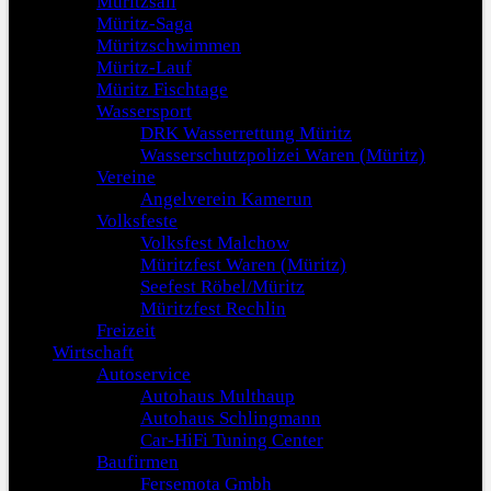
Müritzsail
Müritz-Saga
Müritzschwimmen
Müritz-Lauf
Müritz Fischtage
Wassersport
DRK Wasserrettung Müritz
Wasserschutzpolizei Waren (Müritz)
Vereine
Angelverein Kamerun
Volksfeste
Volksfest Malchow
Müritzfest Waren (Müritz)
Seefest Röbel/Müritz
Müritzfest Rechlin
Freizeit
Wirtschaft
Autoservice
Autohaus Multhaup
Autohaus Schlingmann
Car-HiFi Tuning Center
Baufirmen
Fersemota Gmbh