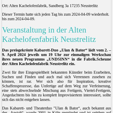
Ort: Alten Kachelofenfabrik, Sandberg 3a 17235 Neustrelitz
Dieser Termin hatte sich jeden Tag bis zum 2024-04-09 wiederholt.
bis zum 2024-04-09.
Veranstaltung in der Alten
Kachelofenfabrik Neustrelitz
Das preisgekrönte Kabarett-Duo „Ulan & Bator“ lädt vom 2. –
9. April 2024 jeweils um 19 Uhr zur einmaligen Werkschau
ihres neuen Programms „UNDSINN“ in die Fabrik.Scheune
der Alten Kachelofenfabrik Neustrelitz ein.
Zwei für ihre Eingespieltheit bekannten Künstler beim Erarbeiten,
Suchen und Finden und auch mal sich Verrennen zusehen zu
können, ist rar. Wer sich also für Inspiration, kreative
Schaffensprozesse, das Unfertige auf dem Weg zur Verfeinerung,
eine stets abwechselnde Mischung aus Fertigem, Viertel-Fertigem,
Angedachtem bis hin zu komplett Improvisiertem interessiert, sollte
sich das nicht entgehen lassen.
Das Kabarett- und Theaterduo "Ulan & Bator“, auch bekannt aus
der „Anstalt“, wurde 2001 in Köln gegründet und ist seitdem auf