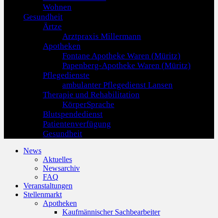
Wohnen
Gesundheit
Ärtze
Arztpraxis Millermann
Apotheken
Fontane Apotheke Waren (Müritz)
Papenberg-Apotheke Waren (Müritz)
Pflegedienste
ambulanter Pflegedienst Lansen
Therapie und Rehabilitation
KörperSprache
Blutspendedienst
Patientenverfügung
Gesundheit
News
Aktuelles
Newsarchiv
FAQ
Veranstaltungen
Stellenmarkt
Apotheken
Kaufmännischer Sachbearbeiter