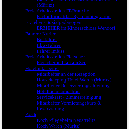
(Müritz)
Freie Arbeitsstellen IT-Branche
Fachinformatiker Systemintegration
Erzieher / Sozialpädagogen
ERZIEHER im Kinderschloss Wendorf
Fahrer / Kurier
Busfahrer
Lkw-Fahrer
Fahrer Imbiss
Freie Arbeitsstellen Fleischer
Fleischer in Plau am See
Hotelmitarbeiter
Mitarbeiter an der Rezeption
Housekeeping Hotel Waren (Müritz)
Mitarbeiter Reservierungsabteilung
Hotelfachmann/-frau
Servicekraft / Zimmerreinigung
Mitarbeiter Vermietungsbüro &
Reservierung
Koch
Koch Pflegeheim Neustrelitz
Koch Waren (Müritz)