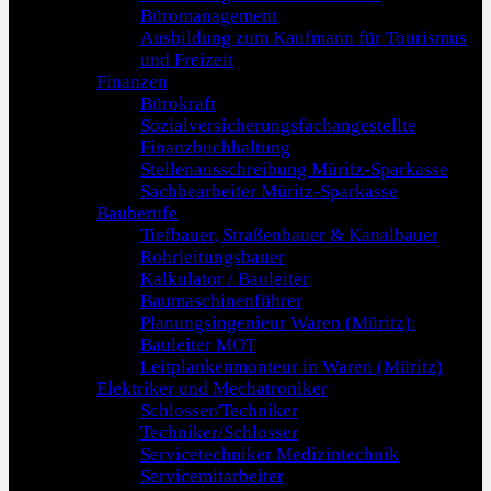
Büromanagement
Ausbildung zum Kaufmann für Tourismus
und Freizeit
Finanzen
Bürokraft
Sozialversicherungsfachangestellte
Finanzbuchhaltung
Stellenausschreibung Müritz-Sparkasse
Sachbearbeiter Müritz-Sparkasse
Bauberufe
Tiefbauer, Straßenbauer & Kanalbauer
Rohrleitungsbauer
Kalkulator / Bauleiter
Baumaschinenführer
Planungsingenieur Waren (Müritz):
Bauleiter MOT
Leitplankenmonteur in Waren (Müritz)
Elektriker und Mechatroniker
Schlosser/Techniker
Techniker/Schlosser
Servicetechniker Medizintechnik
Servicemitarbeiter