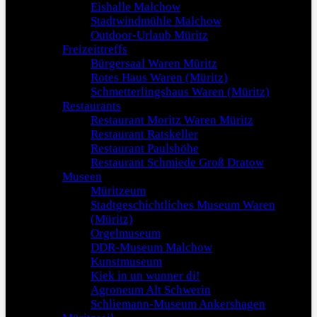
Eishalle Malchow
Stadtwindmühle Malchow
Outdoor-Urlaub Müritz
Freizeittreffs
Bürgersaal Waren Müritz
Rotes Haus Waren (Müritz)
Schmetterlingshaus Waren (Müritz)
Restaurants
Restaurant Moritz Waren Müritz
Restaurant Ratskeller
Restaurant Paulshöhe
Restaurant Schmiede Groß Dratow
Museen
Müritzeum
Stadtgeschichtliches Museum Waren
(Müritz)
Orgelmuseum
DDR-Museum Malchow
Kunstmuseum
Kiek in un wunner di!
Agroneum Alt Schwerin
Schliemann-Museum Ankershagen