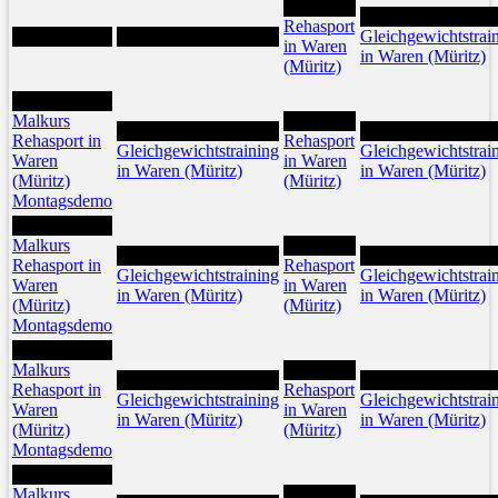
1
2
Rehasport
Gleichgewichtstrai
in Waren
in Waren (Müritz)
(Müritz)
6
Malkurs
8
7
9
Rehasport in
Rehasport
Gleichgewichtstraining
Gleichgewichtstrai
Waren
in Waren
in Waren (Müritz)
in Waren (Müritz)
(Müritz)
(Müritz)
Montagsdemo
13
Malkurs
15
14
16
Rehasport in
Rehasport
Gleichgewichtstraining
Gleichgewichtstrai
Waren
in Waren
in Waren (Müritz)
in Waren (Müritz)
(Müritz)
(Müritz)
Montagsdemo
20
Malkurs
22
21
23
Rehasport in
Rehasport
Gleichgewichtstraining
Gleichgewichtstrai
Waren
in Waren
in Waren (Müritz)
in Waren (Müritz)
(Müritz)
(Müritz)
Montagsdemo
27
Malkurs
29