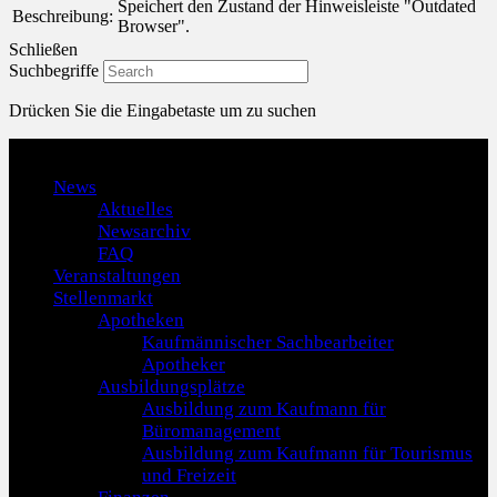
Speichert den Zustand der Hinweisleiste "Outdated
Beschreibung:
Browser".
Schließen
Suchbegriffe
Drücken Sie die Eingabetaste um zu suchen
Menu
News
Aktuelles
Newsarchiv
FAQ
Veranstaltungen
Stellenmarkt
Apotheken
Kaufmännischer Sachbearbeiter
Apotheker
Ausbildungsplätze
Ausbildung zum Kaufmann für
Büromanagement
Ausbildung zum Kaufmann für Tourismus
und Freizeit