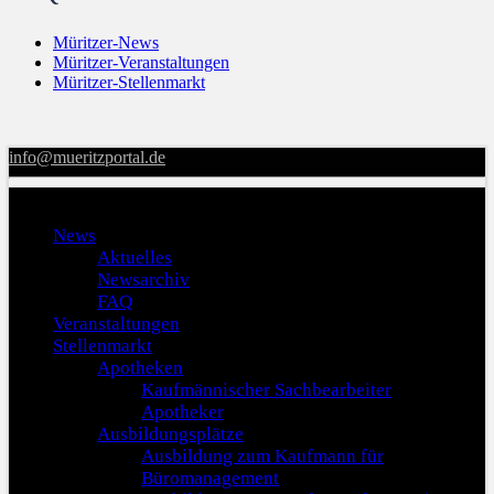
Müritzer-News
Müritzer-Veranstaltungen
Müritzer-Stellenmarkt
info@mueritzportal.de
Menu
News
Aktuelles
Newsarchiv
FAQ
Veranstaltungen
Stellenmarkt
Apotheken
Kaufmännischer Sachbearbeiter
Apotheker
Ausbildungsplätze
Ausbildung zum Kaufmann für
Büromanagement