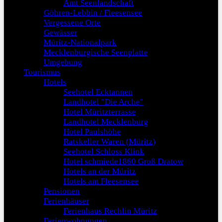
Amt Seenlandschaft
Göhren-Lebbin / Fleesensee
Vergessene Orte
Gewässer
Müritz-Nationalpark
Mecklenburgische Seenplatte
Umgebung
Tourismus
Hotels
Seehotel Ecktannen
Landhotel "Die Arche"
Hotel Müritzterrasse
Landhotel Mecklenburg
Hotel Paulshöhe
Ratskeller Waren (Müritz)
Seehotel Schloss Klink
Hotel schmiede1860 Groß Dratow
Hotels an der Müritz
Hotels am Fleesensee
Pensionen
Ferienhäuser
Ferienhaus Rechlin Müritz
Ferienwohnungen