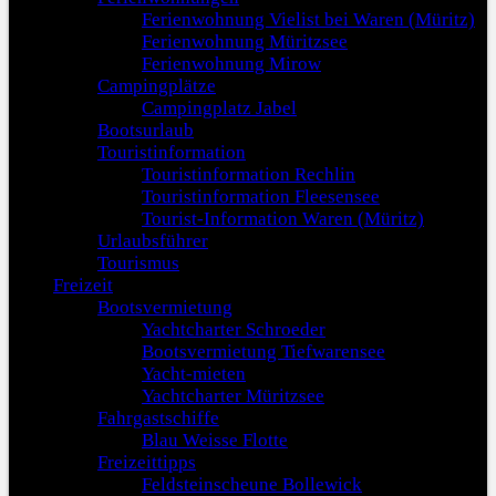
Ferienwohnung Vielist bei Waren (Müritz)
Ferienwohnung Müritzsee
Ferienwohnung Mirow
Campingplätze
Campingplatz Jabel
Bootsurlaub
Touristinformation
Touristinformation Rechlin
Touristinformation Fleesensee
Tourist-Information Waren (Müritz)
Urlaubsführer
Tourismus
Freizeit
Bootsvermietung
Yachtcharter Schroeder
Bootsvermietung Tiefwarensee
Yacht-mieten
Yachtcharter Müritzsee
Fahrgastschiffe
Blau Weisse Flotte
Freizeittipps
Feldsteinscheune Bollewick