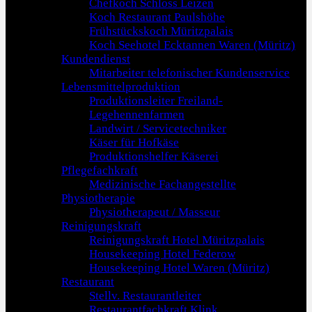
Chefkoch Schloss Leizen
Koch Restaurant Paulshöhe
Frühstückskoch Müritzpalais
Koch Seehotel Ecktannen Waren (Müritz)
Kundendienst
Mitarbeiter telefonischer Kundenservice
Lebensmittelproduktion
Produktionsleiter Freiland-
Legehennenfarmen
Landwirt / Servicetechniker
Käser für Hofkäse
Produktionshelfer Käserei
Pflegefachkraft
Medizinische Fachangestellte
Physiotherapie
Physiotherapeut / Masseur
Reinigungskraft
Reinigungskraft Hotel Müritzpalais
Housekeeping Hotel Federow
Housekeeping Hotel Waren (Müritz)
Restaurant
Stellv. Restaurantleiter
Restaurantfachkraft Klink