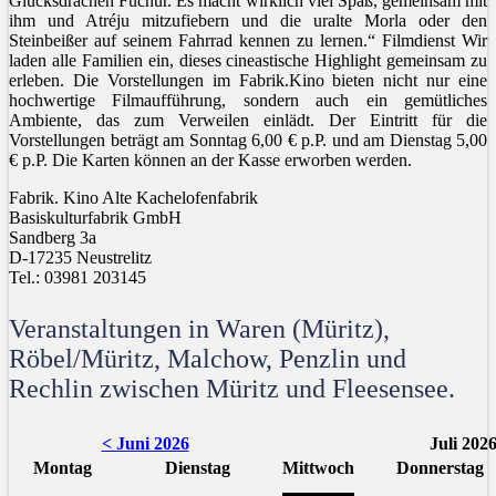
Glücksdrachen Fuchur. Es macht wirklich viel Spaß, gemeinsam mit
ihm und Atréju mitzufiebern und die uralte Morla oder den
Steinbeißer auf seinem Fahrrad kennen zu lernen.“ Filmdienst Wir
laden alle Familien ein, dieses cineastische Highlight gemeinsam zu
erleben. Die Vorstellungen im Fabrik.Kino bieten nicht nur eine
hochwertige Filmaufführung, sondern auch ein gemütliches
Ambiente, das zum Verweilen einlädt. Der Eintritt für die
Vorstellungen beträgt am Sonntag 6,00 € p.P. und am Dienstag 5,00
€ p.P. Die Karten können an der Kasse erworben werden.
Fabrik. Kino Alte Kachelofenfabrik
Basiskulturfabrik GmbH
Sandberg 3a
D-17235 Neustrelitz
Tel.: 03981 203145
Veranstaltungen in Waren (Müritz),
Röbel/Müritz, Malchow, Penzlin und
Rechlin zwischen Müritz und Fleesensee.
< Juni 2026
Juli 202
Montag
Dienstag
Mittwoch
Donnerstag