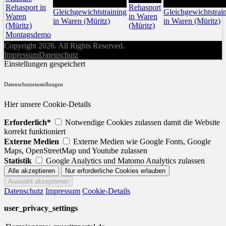
28
30
Rehasport in
Rehasport
Gleichgewichtstraining
Gleichgewichtstrai
Waren
in Waren
in Waren (Müritz)
in Waren (Müritz)
(Müritz)
(Müritz)
Montagsdemo
Copyright 2026. All Rights Reserved.
Impressum
Datenschutz
Einstellungen gespeichert
Datenschutzeinstellungen
Hier unsere Cookie-Details
Erforderlich*
Notwendige Cookies zulassen damit die Website
korrekt funktioniert
Externe Medien
Externe Medien wie Google Fonts, Google
Maps, OpenStreetMap und Youtube zulassen
Statistik
Google Analytics und Matomo Analytics zulassen
Datenschutz
Impressum
Cookie-Details
user_privacy_settings