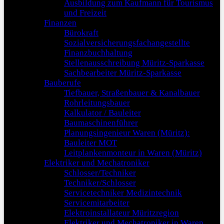
Ausbildung zum Kaufmann für Tourismus
und Freizeit
Finanzen
Bürokraft
Sozialversicherungsfachangestellte
Finanzbuchhaltung
Stellenausschreibung Müritz-Sparkasse
Sachbearbeiter Müritz-Sparkasse
Bauberufe
Tiefbauer, Straßenbauer & Kanalbauer
Rohrleitungsbauer
Kalkulator / Bauleiter
Baumaschinenführer
Planungsingenieur Waren (Müritz):
Bauleiter MOT
Leitplankenmonteur in Waren (Müritz)
Elektriker und Mechatroniker
Schlosser/Techniker
Techniker/Schlosser
Servicetechniker Medizintechnik
Servicemitarbeiter
Elektroinstallateur Müritzregion
Elektriker und Mechatroniker in Waren