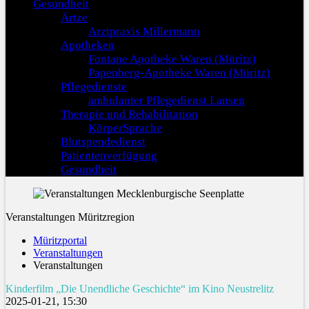
Gesundheit
Ärtze
Arztpraxis Millermann
Apotheken
Fontane Apotheke Waren (Müritz)
Papenberg-Apotheke Waren (Müritz)
Pflegedienste
ambulanter Pflegedienst Lansen
Therapie und Rehabilitation
KörperSprache
Blutspendedienst
Patientenverfügung
Gesundheit
Veranstaltungen Müritzregion
Müritzportal
Veranstaltungen
Veranstaltungen
Kinderfilm „Die Unendliche Geschichte“ im Kino Neustrelitz
2025-01-21, 15:30