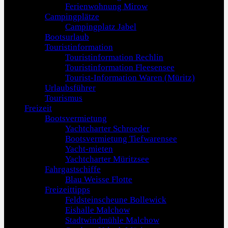
Ferienwohnung Mirow
Campingplätze
Campingplatz Jabel
Bootsurlaub
Touristinformation
Touristinformation Rechlin
Touristinformation Fleesensee
Tourist-Information Waren (Müritz)
Urlaubsführer
Tourismus
Freizeit
Bootsvermietung
Yachtcharter Schroeder
Bootsvermietung Tiefwarensee
Yacht-mieten
Yachtcharter Müritzsee
Fahrgastschiffe
Blau Weisse Flotte
Freizeittipps
Feldsteinscheune Bollewick
Eishalle Malchow
Stadtwindmühle Malchow