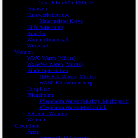
Taxi Pollin Röbel/Müritz
Finanzen
Handwerksbetriebe
Malermeister Kreye
Hilfe & Beratung
Künstler
Warener Innenstadt
Wirtschaft
Wohnen
WWG Waren (Müritz)
WoGeWa Waren (Müritz)
Kindertagesstätten
DRK Kita Waren (Müritz)
WABE-Kita Warensberg
Hortplätze
Pflegeheime
Pflegeheim Waren (Müritz) "Müritzpark"
Pflegeheim Waren Müritzblick
Betreutes Wohnen
Wohnen
Gesundheit
Ärtze