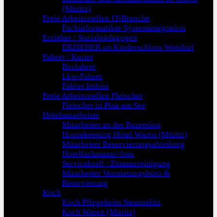
(Müritz)
Freie Arbeitsstellen IT-Branche
Fachinformatiker Systemintegration
Erzieher / Sozialpädagogen
ERZIEHER im Kinderschloss Wendorf
Fahrer / Kurier
Busfahrer
Lkw-Fahrer
Fahrer Imbiss
Freie Arbeitsstellen Fleischer
Fleischer in Plau am See
Hotelmitarbeiter
Mitarbeiter an der Rezeption
Housekeeping Hotel Waren (Müritz)
Mitarbeiter Reservierungsabteilung
Hotelfachmann/-frau
Servicekraft / Zimmerreinigung
Mitarbeiter Vermietungsbüro &
Reservierung
Koch
Koch Pflegeheim Neustrelitz
Koch Waren (Müritz)