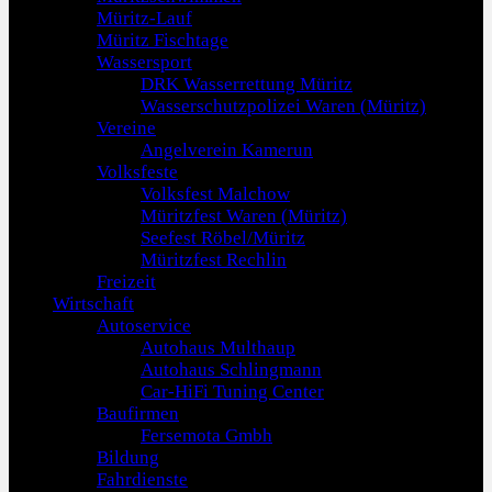
Müritz-Lauf
Müritz Fischtage
Wassersport
DRK Wasserrettung Müritz
Wasserschutzpolizei Waren (Müritz)
Vereine
Angelverein Kamerun
Volksfeste
Volksfest Malchow
Müritzfest Waren (Müritz)
Seefest Röbel/Müritz
Müritzfest Rechlin
Freizeit
Wirtschaft
Autoservice
Autohaus Multhaup
Autohaus Schlingmann
Car-HiFi Tuning Center
Baufirmen
Fersemota Gmbh
Bildung
Fahrdienste