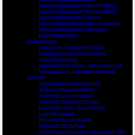
Restaurantfachmann Waren (Müritz)
Restaurantfachmann Waren (Müritz)
Restaurantfachkraft Federow
Bistro-Mitarbeiter Aquafun Fleesensee
Restaurantfachmann Neustrelitz
Bistro-Mitarbeiter
Sachbearbeiter
Mitarbeiter Tourismusverband
Kaufmännischer Sachbearbeiter
Gesundheitswesen
Sachbearbeiter Mahn- und Klagewesen
Sachbearbeiter Auftragsbearbeitung
Verkauf
medizinische Fachangestellte
Verkauf/ Innendienststelle
Teamleiter im Innendienst
Verkäufer Vodafone-Filialen
Kaufmann/-frau - Einzelhandel
Lager & Logistik
Fleischereifachverkäufer
Verkäufer für Hofkäse
Außendienstmitarbeiter Agropartner Neu