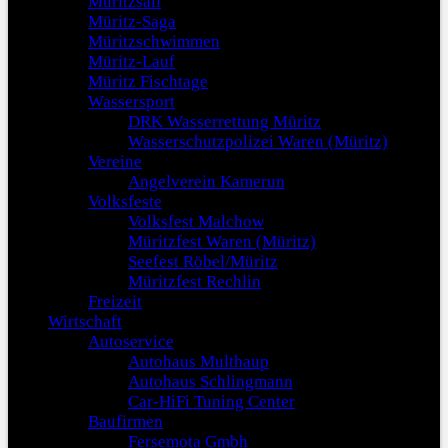
Müritzsail
Müritz-Saga
Müritzschwimmen
Müritz-Lauf
Müritz Fischtage
Wassersport
DRK Wasserrettung Müritz
Wasserschutzpolizei Waren (Müritz)
Vereine
Angelverein Kamerun
Volksfeste
Volksfest Malchow
Müritzfest Waren (Müritz)
Seefest Röbel/Müritz
Müritzfest Rechlin
Freizeit
Wirtschaft
Autoservice
Autohaus Multhaup
Autohaus Schlingmann
Car-HiFi Tuning Center
Baufirmen
Fersemota Gmbh