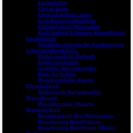
Küchenhelfer
Chef de Partie
Chefkoch Schloss Leizen
Koch Restaurant Paulshöhe
Frühstückskoch Müritzpalais
Koch Seehotel Ecktannen Waren (Müritz)
Kundendienst
Mitarbeiter telefonischer Kundenservice
Lebensmittelproduktion
Produktionsleiter Freiland-
Legehennenfarmen
Landwirt / Servicetechniker
Käser für Hofkäse
Produktionshelfer Käserei
Pflegefachkraft
Medizinische Fachangestellte
Physiotherapie
Physiotherapeut / Masseur
Reinigungskraft
Reinigungskraft Hotel Müritzpalais
Housekeeping Hotel Federow
Housekeeping Hotel Waren (Müritz)