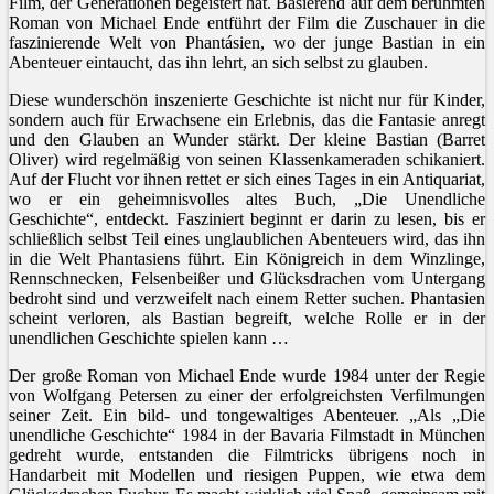
Film, der Generationen begeistert hat. Basierend auf dem berühmten
Roman von Michael Ende entführt der Film die Zuschauer in die
faszinierende Welt von Phantásien, wo der junge Bastian in ein
Abenteuer eintaucht, das ihn lehrt, an sich selbst zu glauben.
Diese wunderschön inszenierte Geschichte ist nicht nur für Kinder,
sondern auch für Erwachsene ein Erlebnis, das die Fantasie anregt
und den Glauben an Wunder stärkt. Der kleine Bastian (Barret
Oliver) wird regelmäßig von seinen Klassenkameraden schikaniert.
Auf der Flucht vor ihnen rettet er sich eines Tages in ein Antiquariat,
wo er ein geheimnisvolles altes Buch, „Die Unendliche
Geschichte“, entdeckt. Fasziniert beginnt er darin zu lesen, bis er
schließlich selbst Teil eines unglaublichen Abenteuers wird, das ihn
in die Welt Phantasiens führt. Ein Königreich in dem Winzlinge,
Rennschnecken, Felsenbeißer und Glücksdrachen vom Untergang
bedroht sind und verzweifelt nach einem Retter suchen. Phantasien
scheint verloren, als Bastian begreift, welche Rolle er in der
unendlichen Geschichte spielen kann …
Der große Roman von Michael Ende wurde 1984 unter der Regie
von Wolfgang Petersen zu einer der erfolgreichsten Verfilmungen
seiner Zeit. Ein bild- und tongewaltiges Abenteuer. „Als „Die
unendliche Geschichte“ 1984 in der Bavaria Filmstadt in München
gedreht wurde, entstanden die Filmtricks übrigens noch in
Handarbeit mit Modellen und riesigen Puppen, wie etwa dem