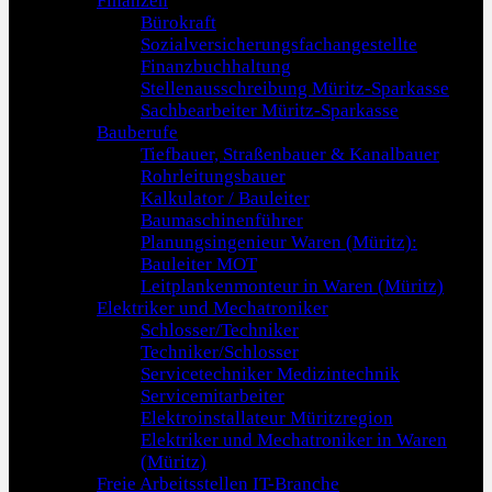
Finanzen
Bürokraft
Sozialversicherungsfachangestellte
Finanzbuchhaltung
Stellenausschreibung Müritz-Sparkasse
Sachbearbeiter Müritz-Sparkasse
Bauberufe
Tiefbauer, Straßenbauer & Kanalbauer
Rohrleitungsbauer
Kalkulator / Bauleiter
Baumaschinenführer
Planungsingenieur Waren (Müritz):
Bauleiter MOT
Leitplankenmonteur in Waren (Müritz)
Elektriker und Mechatroniker
Schlosser/Techniker
Techniker/Schlosser
Servicetechniker Medizintechnik
Servicemitarbeiter
Elektroinstallateur Müritzregion
Elektriker und Mechatroniker in Waren
(Müritz)
Freie Arbeitsstellen IT-Branche