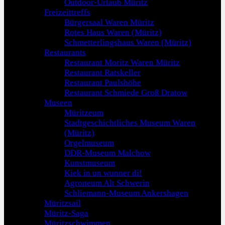
Outdoor-Urlaub Müritz
Freizeittreffs
Bürgersaal Waren Müritz
Rotes Haus Waren (Müritz)
Schmetterlingshaus Waren (Müritz)
Restaurants
Restaurant Moritz Waren Müritz
Restaurant Ratskeller
Restaurant Paulshöhe
Restaurant Schmiede Groß Dratow
Museen
Müritzeum
Stadtgeschichtliches Museum Waren
(Müritz)
Orgelmuseum
DDR-Museum Malchow
Kunstmuseum
Kiek in un wunner di!
Agroneum Alt Schwerin
Schliemann-Museum Ankershagen
Müritzsail
Müritz-Saga
Müritzschwimmen