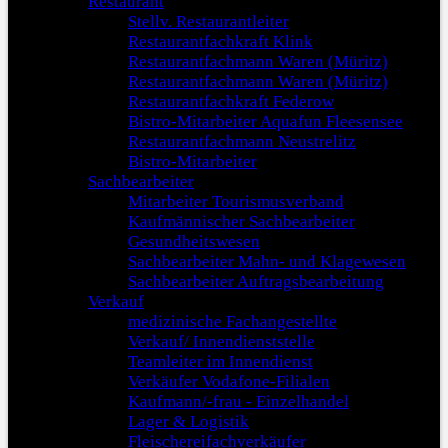
Restaurant
Stellv. Restaurantleiter
Restaurantfachkraft Klink
Restaurantfachmann Waren (Müritz)
Restaurantfachmann Waren (Müritz)
Restaurantfachkraft Federow
Bistro-Mitarbeiter Aquafun Fleesensee
Restaurantfachmann Neustrelitz
Bistro-Mitarbeiter
Sachbearbeiter
Mitarbeiter Tourismusverband
Kaufmännischer Sachbearbeiter
Gesundheitswesen
Sachbearbeiter Mahn- und Klagewesen
Sachbearbeiter Auftragsbearbeitung
Verkauf
medizinische Fachangestellte
Verkauf/ Innendienststelle
Teamleiter im Innendienst
Verkäufer Vodafone-Filialen
Kaufmann/-frau - Einzelhandel
Lager & Logistik
Fleischereifachverkäufer