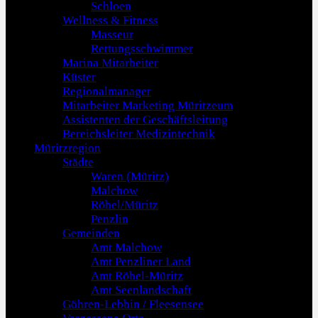
Schloen
Wellness & Fitness
Masseur
Rettungsschwimmer
Marina Mitarbeiter
Küster
Regionalmanager
Mitarbeiter Marketing Müritzeum
Assistenten der Geschäftsleitung
Bereichsleiter Medizintechnik
Müritzregion
Städte
Waren (Müritz)
Malchow
Röbel/Müritz
Penzlin
Gemeinden
Amt Malchow
Amt Penzliner Land
Amt Röbel-Müritz
Amt Seenlandschaft
Göhren-Lebbin / Fleesensee