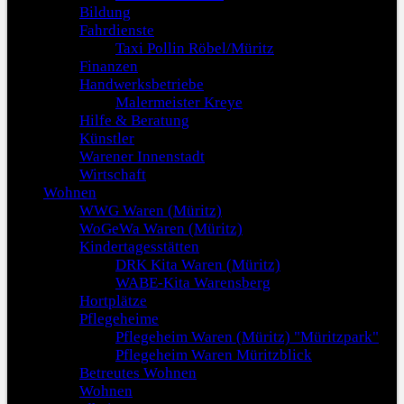
Bildung
Fahrdienste
Taxi Pollin Röbel/Müritz
Finanzen
Handwerksbetriebe
Malermeister Kreye
Hilfe & Beratung
Künstler
Warener Innenstadt
Wirtschaft
Wohnen
WWG Waren (Müritz)
WoGeWa Waren (Müritz)
Kindertagesstätten
DRK Kita Waren (Müritz)
WABE-Kita Warensberg
Hortplätze
Pflegeheime
Pflegeheim Waren (Müritz) "Müritzpark"
Pflegeheim Waren Müritzblick
Betreutes Wohnen
Wohnen