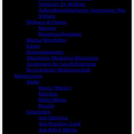
Verkäufer für Hofkäse
Außendienstmitarbeiter Agropartner Neu
Schloen
Wellness & Fitness
Masseur
Rettungsschwimmer
Marina Mitarbeiter
Küster
Regionalmanager
Mitarbeiter Marketing Müritzeum
Assistenten der Geschäftsleitung
Bereichsleiter Medizintechnik
Müritzregion
Städte
Waren (Müritz)
Malchow
Röbel/Müritz
Penzlin
Gemeinden
Amt Malchow
Amt Penzliner Land
Amt Röbel-Müritz