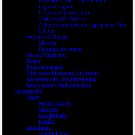
Kaufmann/-frau - Einzelhandel
Lager & Logistik
Fleischereifachverkäufer
Verkäufer für Hofkäse
Außendienstmitarbeiter Agropartner Neu
Schloen
Wellness & Fitness
Masseur
Rettungsschwimmer
Marina Mitarbeiter
Küster
Regionalmanager
Mitarbeiter Marketing Müritzeum
Assistenten der Geschäftsleitung
Bereichsleiter Medizintechnik
Müritzregion
Städte
Waren (Müritz)
Malchow
Röbel/Müritz
Penzlin
Gemeinden
Amt Malchow