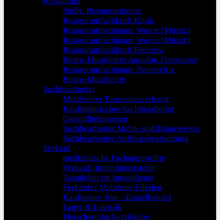
Restaurant
Stellv. Restaurantleiter
Restaurantfachkraft Klink
Restaurantfachmann Waren (Müritz)
Restaurantfachmann Waren (Müritz)
Restaurantfachkraft Federow
Bistro-Mitarbeiter Aquafun Fleesensee
Restaurantfachmann Neustrelitz
Bistro-Mitarbeiter
Sachbearbeiter
Mitarbeiter Tourismusverband
Kaufmännischer Sachbearbeiter
Gesundheitswesen
Sachbearbeiter Mahn- und Klagewesen
Sachbearbeiter Auftragsbearbeitung
Verkauf
medizinische Fachangestellte
Verkauf/ Innendienststelle
Teamleiter im Innendienst
Verkäufer Vodafone-Filialen
Kaufmann/-frau - Einzelhandel
Lager & Logistik
Fleischereifachverkäufer