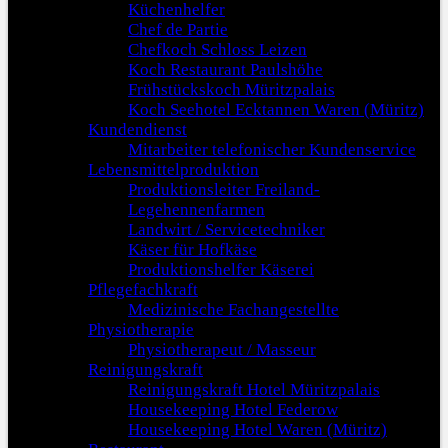
Küchenhelfer
Chef de Partie
Chefkoch Schloss Leizen
Koch Restaurant Paulshöhe
Frühstückskoch Müritzpalais
Koch Seehotel Ecktannen Waren (Müritz)
Kundendienst
Mitarbeiter telefonischer Kundenservice
Lebensmittelproduktion
Produktionsleiter Freiland-
Legehennenfarmen
Landwirt / Servicetechniker
Käser für Hofkäse
Produktionshelfer Käserei
Pflegefachkraft
Medizinische Fachangestellte
Physiotherapie
Physiotherapeut / Masseur
Reinigungskraft
Reinigungskraft Hotel Müritzpalais
Housekeeping Hotel Federow
Housekeeping Hotel Waren (Müritz)