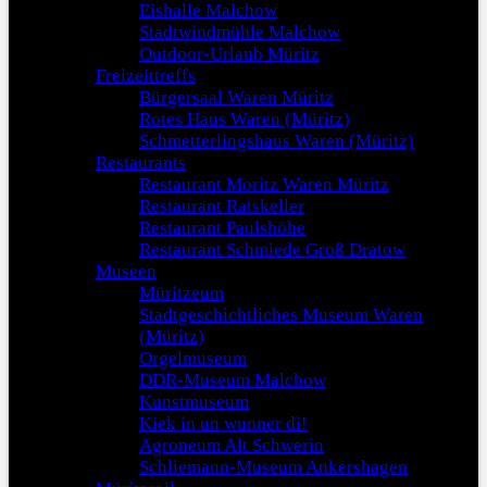
Eishalle Malchow
Stadtwindmühle Malchow
Outdoor-Urlaub Müritz
Freizeittreffs
Bürgersaal Waren Müritz
Rotes Haus Waren (Müritz)
Schmetterlingshaus Waren (Müritz)
Restaurants
Restaurant Moritz Waren Müritz
Restaurant Ratskeller
Restaurant Paulshöhe
Restaurant Schmiede Groß Dratow
Museen
Müritzeum
Stadtgeschichtliches Museum Waren
(Müritz)
Orgelmuseum
DDR-Museum Malchow
Kunstmuseum
Kiek in un wunner di!
Agroneum Alt Schwerin
Schliemann-Museum Ankershagen