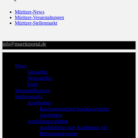
Müritzer-News
Müritzer-Veranstaltungen
Müritzer-Stellenmarkt
info@mueritzportal.de
Menu
News
Aktuelles
Newsarchiv
FAQ
Veranstaltungen
Stellenmarkt
Apotheken
Kaufmännischer Sachbearbeiter
Apotheker
Ausbildungsplätze
Ausbildung zum Kaufmann für
Büromanagement