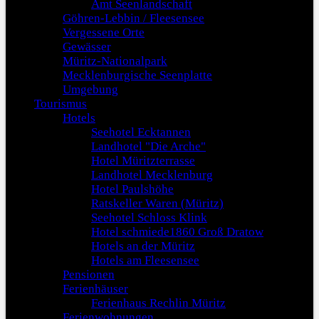
Amt Seenlandschaft
Göhren-Lebbin / Fleesensee
Vergessene Orte
Gewässer
Müritz-Nationalpark
Mecklenburgische Seenplatte
Umgebung
Tourismus
Hotels
Seehotel Ecktannen
Landhotel "Die Arche"
Hotel Müritzterrasse
Landhotel Mecklenburg
Hotel Paulshöhe
Ratskeller Waren (Müritz)
Seehotel Schloss Klink
Hotel schmiede1860 Groß Dratow
Hotels an der Müritz
Hotels am Fleesensee
Pensionen
Ferienhäuser
Ferienhaus Rechlin Müritz
Ferienwohnungen