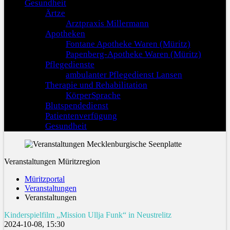
Gesundheit
Ärtze
Arztpraxis Millermann
Apotheken
Fontane Apotheke Waren (Müritz)
Papenberg-Apotheke Waren (Müritz)
Pflegedienste
ambulanter Pflegedienst Lansen
Therapie und Rehabilitation
KörperSprache
Blutspendedienst
Patientenverfügung
Gesundheit
Veranstaltungen Müritzregion
Müritzportal
Veranstaltungen
Veranstaltungen
Kinderspielfilm „Mission Ullja Funk“ in Neustrelitz
2024-10-08, 15:30