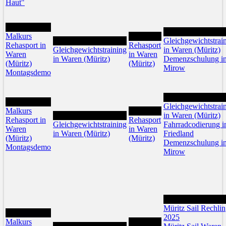
Haut"
12
15
Malkurs
14
13
Gleichgewichtstrai
Rehasport in
Rehasport
Gleichgewichtstraining
in Waren (Müritz)
Waren
in Waren
in Waren (Müritz)
Demenzschulung i
(Müritz)
(Müritz)
Mirow
Montagsdemo
22
19
Gleichgewichtstrai
Malkurs
21
20
in Waren (Müritz)
Rehasport in
Rehasport
Gleichgewichtstraining
Fahrradcodierung i
Waren
in Waren
in Waren (Müritz)
Friedland
(Müritz)
(Müritz)
Demenzschulung i
Montagsdemo
Mirow
29
Müritz Sail Rechlin
26
2025
Malkurs
28