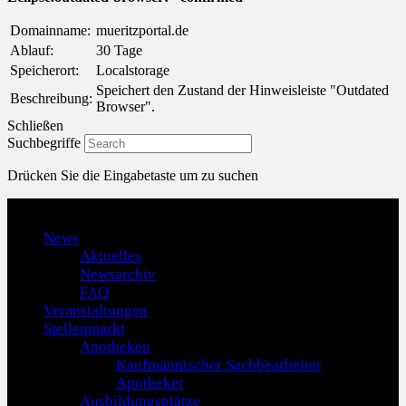
Domainname:
mueritzportal.de
Ablauf:
30 Tage
Speicherort:
Localstorage
Speichert den Zustand der Hinweisleiste "Outdated
Beschreibung:
Browser".
Schließen
Suchbegriffe
Drücken Sie die Eingabetaste um zu suchen
Menu
News
Aktuelles
Newsarchiv
FAQ
Veranstaltungen
Stellenmarkt
Apotheken
Kaufmännischer Sachbearbeiter
Apotheker
Ausbildungsplätze