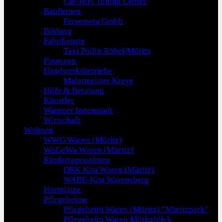
Car-HiFi Tuning Center
Baufirmen
Fersemota Gmbh
Bildung
Fahrdienste
Taxi Pollin Röbel/Müritz
Finanzen
Handwerksbetriebe
Malermeister Kreye
Hilfe & Beratung
Künstler
Warener Innenstadt
Wirtschaft
Wohnen
WWG Waren (Müritz)
WoGeWa Waren (Müritz)
Kindertagesstätten
DRK Kita Waren (Müritz)
WABE-Kita Warensberg
Hortplätze
Pflegeheime
Pflegeheim Waren (Müritz) "Müritzpark"
Pflegeheim Waren Müritzblick