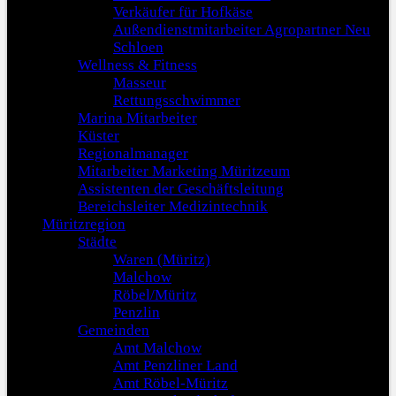
Verkäufer für Hofkäse
Außendienstmitarbeiter Agropartner Neu
Schloen
Wellness & Fitness
Masseur
Rettungsschwimmer
Marina Mitarbeiter
Küster
Regionalmanager
Mitarbeiter Marketing Müritzeum
Assistenten der Geschäftsleitung
Bereichsleiter Medizintechnik
Müritzregion
Städte
Waren (Müritz)
Malchow
Röbel/Müritz
Penzlin
Gemeinden
Amt Malchow
Amt Penzliner Land
Amt Röbel-Müritz