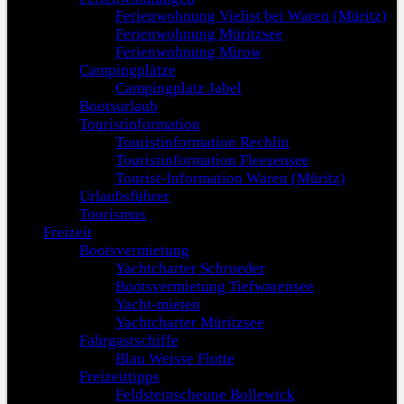
Ferienwohnung Vielist bei Waren (Müritz)
Ferienwohnung Müritzsee
Ferienwohnung Mirow
Campingplätze
Campingplatz Jabel
Bootsurlaub
Touristinformation
Touristinformation Rechlin
Touristinformation Fleesensee
Tourist-Information Waren (Müritz)
Urlaubsführer
Tourismus
Freizeit
Bootsvermietung
Yachtcharter Schroeder
Bootsvermietung Tiefwarensee
Yacht-mieten
Yachtcharter Müritzsee
Fahrgastschiffe
Blau Weisse Flotte
Freizeittipps
Feldsteinscheune Bollewick