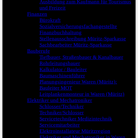
Ausbildung zum Kaufmann für Tourismus
und Freizeit
Finanzen
Bürokraft
Sozialversicherungsfachangestellte
Finanzbuchhaltung
Stellenausschreibung Müritz-Sparkasse
Sachbearbeiter Müritz-Sparkasse
Bauberufe
Tiefbauer, Straßenbauer & Kanalbauer
Rohrleitungsbauer
Kalkulator / Bauleiter
Baumaschinenführer
Planungsingenieur Waren (Müritz):
Bauleiter MOT
Leitplankenmonteur in Waren (Müritz)
Elektriker und Mechatroniker
Schlosser/Techniker
Techniker/Schlosser
Servicetechniker Medizintechnik
Servicemitarbeiter
Elektroinstallateur Müritzregion
Elektriker und Mechatroniker in Waren