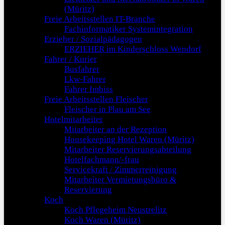
(Müritz)
Freie Arbeitsstellen IT-Branche
Fachinformatiker Systemintegration
Erzieher / Sozialpädagogen
ERZIEHER im Kinderschloss Wendorf
Fahrer / Kurier
Busfahrer
Lkw-Fahrer
Fahrer Imbiss
Freie Arbeitsstellen Fleischer
Fleischer in Plau am See
Hotelmitarbeiter
Mitarbeiter an der Rezeption
Housekeeping Hotel Waren (Müritz)
Mitarbeiter Reservierungsabteilung
Hotelfachmann/-frau
Servicekraft / Zimmerreinigung
Mitarbeiter Vermietungsbüro &
Reservierung
Koch
Koch Pflegeheim Neustrelitz
Koch Waren (Müritz)