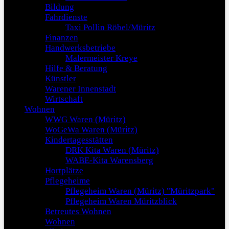
Bildung
Fahrdienste
Taxi Pollin Röbel/Müritz
Finanzen
Handwerksbetriebe
Malermeister Kreye
Hilfe & Beratung
Künstler
Warener Innenstadt
Wirtschaft
Wohnen
WWG Waren (Müritz)
WoGeWa Waren (Müritz)
Kindertagesstätten
DRK Kita Waren (Müritz)
WABE-Kita Warensberg
Hortplätze
Pflegeheime
Pflegeheim Waren (Müritz) "Müritzpark"
Pflegeheim Waren Müritzblick
Betreutes Wohnen
Wohnen