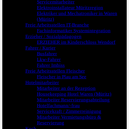
Servicemitarbeiter
Elektroinstallateur Müritzregion
Elektriker und Mechatroniker in Waren
(Müritz)
Freie Arbeitsstellen IT-Branche
Fachinformatiker Systemintegration
Erzieher / Sozialpädagogen
ERZIEHER im Kinderschloss Wendorf
Fahrer / Kurier
Busfahrer
Lkw-Fahrer
Fahrer Imbiss
Freie Arbeitsstellen Fleischer
Fleischer in Plau am See
Hotelmitarbeiter
Mitarbeiter an der Rezeption
Housekeeping Hotel Waren (Müritz)
Mitarbeiter Reservierungsabteilung
Hotelfachmann/-frau
Servicekraft / Zimmerreinigung
Mitarbeiter Vermietungsbüro &
Reservierung
Koch