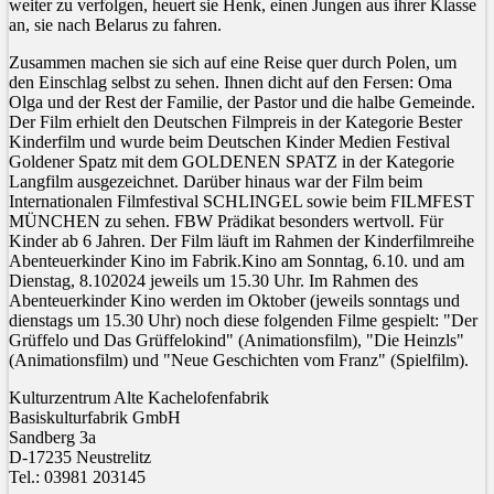
weiter zu verfolgen, heuert sie Henk, einen Jungen aus ihrer Klasse
an, sie nach Belarus zu fahren.
Zusammen machen sie sich auf eine Reise quer durch Polen, um
den Einschlag selbst zu sehen. Ihnen dicht auf den Fersen: Oma
Olga und der Rest der Familie, der Pastor und die halbe Gemeinde.
Der Film erhielt den Deutschen Filmpreis in der Kategorie Bester
Kinderfilm und wurde beim Deutschen Kinder Medien Festival
Goldener Spatz mit dem GOLDENEN SPATZ in der Kategorie
Langfilm ausgezeichnet. Darüber hinaus war der Film beim
Internationalen Filmfestival SCHLINGEL sowie beim FILMFEST
MÜNCHEN zu sehen. FBW Prädikat besonders wertvoll. Für
Kinder ab 6 Jahren. Der Film läuft im Rahmen der Kinderfilmreihe
Abenteuerkinder Kino im Fabrik.Kino am Sonntag, 6.10. und am
Dienstag, 8.102024 jeweils um 15.30 Uhr. Im Rahmen des
Abenteuerkinder Kino werden im Oktober (jeweils sonntags und
dienstags um 15.30 Uhr) noch diese folgenden Filme gespielt: "Der
Grüffelo und Das Grüffelokind" (Animationsfilm), "Die Heinzls"
(Animationsfilm) und "Neue Geschichten vom Franz" (Spielfilm).
Kulturzentrum Alte Kachelofenfabrik
Basiskulturfabrik GmbH
Sandberg 3a
D-17235 Neustrelitz
Tel.: 03981 203145