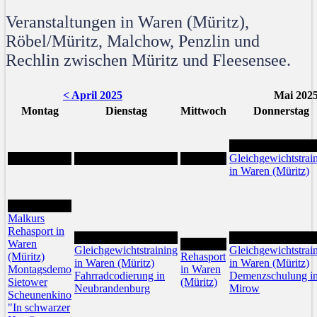
Veranstaltungen in Waren (Müritz),
Röbel/Müritz, Malchow, Penzlin und
Rechlin zwischen Müritz und Fleesensee.
< April 2025
Mai 202
Montag
Dienstag
Mittwoch
Donnerstag
1
Gleichgewichtstrai
in Waren (Müritz)
5
Malkurs
Rehasport in
6
8
Waren
7
Gleichgewichtstraining
Gleichgewichtstrai
(Müritz)
Rehasport
in Waren (Müritz)
in Waren (Müritz)
Montagsdemo
in Waren
Fahrradcodierung in
Demenzschulung i
Sietower
(Müritz)
Neubrandenburg
Mirow
Scheunenkino
"In schwarzer