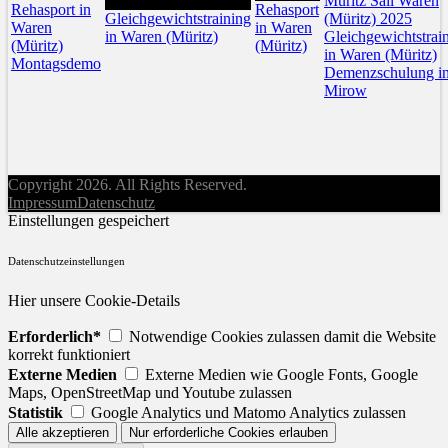
27
Müritz Sail Waren
Rehasport in
Rehasport
Gleichgewichtstraining
(Müritz) 2025
Waren
in Waren
in Waren (Müritz)
Gleichgewichtstrai
(Müritz)
(Müritz)
in Waren (Müritz)
Montagsdemo
Demenzschulung i
Mirow
Copyright 2026. All Rights Reserved.
Impressum
Datenschutz
Einstellungen gespeichert
Datenschutzeinstellungen
Hier unsere Cookie-Details
Erforderlich*
Notwendige Cookies zulassen damit die Website
korrekt funktioniert
Externe Medien
Externe Medien wie Google Fonts, Google
Maps, OpenStreetMap und Youtube zulassen
Statistik
Google Analytics und Matomo Analytics zulassen