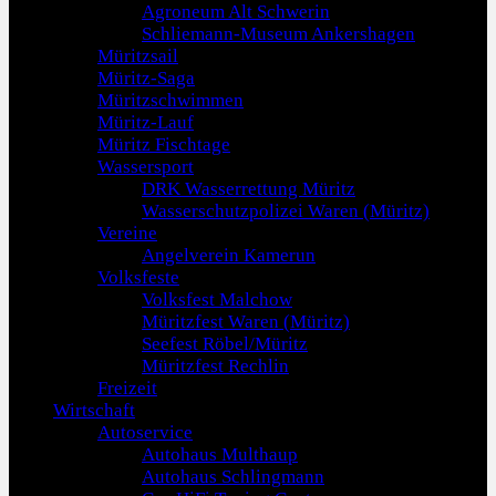
Agroneum Alt Schwerin
Schliemann-Museum Ankershagen
Müritzsail
Müritz-Saga
Müritzschwimmen
Müritz-Lauf
Müritz Fischtage
Wassersport
DRK Wasserrettung Müritz
Wasserschutzpolizei Waren (Müritz)
Vereine
Angelverein Kamerun
Volksfeste
Volksfest Malchow
Müritzfest Waren (Müritz)
Seefest Röbel/Müritz
Müritzfest Rechlin
Freizeit
Wirtschaft
Autoservice
Autohaus Multhaup
Autohaus Schlingmann