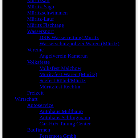
Müritzsail
Müritz-Saga
Müritzschwimmen
Müritz-Lauf
Müritz Fischtage
Wassersport
DRK Wasserrettung Müritz
Wasserschutzpolizei Waren (Müritz)
Vereine
Angelverein Kamerun
Volksfeste
Volksfest Malchow
Müritzfest Waren (Müritz)
Seefest Röbel/Müritz
Müritzfest Rechlin
Freizeit
Wirtschaft
Autoservice
Autohaus Multhaup
Autohaus Schlingmann
Car-HiFi Tuning Center
Baufirmen
Fersemota Gmbh